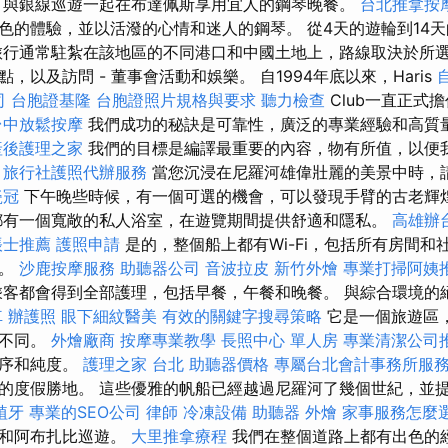
程
與銀線巡遊一起在布達佩斯享用宜人的鋼琴晚餐。
台北推拿按
色的體驗，並以活潑的心情和迷人的鋼琴。 從4天的遊輪到14
旅行通常駐紮在該地區的不同港口和中國土地上，路線取決於所選
，以及訪問 - 董事會活動和娛樂。 自1994年底以來，Haris
司
台胞證基隆
台胞證照片規格與要求
聽力檢查
Club一直正式
台中放鬆按摩
我們成功的秘訣是可靠性，廣泛的專業經驗和高質
產後護理之家
我們的目標是編譯最重要的內容，物有所值，以便
。
旅行社護照代辦服務
當您沉浸在尼羅河雄偉壯麗的美景中時，
瓷冠
下午晚些時候，有一個可選的機會，可以發現手臂的古老輝
都有一個寬敞的私人浴室，在遊覽期間提供舒適和隱私。
高雄辦
帳士推薦
護照申請
是的，整個船上都有Wi-Fi，包括所有房間和
關。
沙鹿按摩服務
助聽器公司
音波拉皮
新竹外燴
專業打掃阿姨
客都會得到全部護理，包括早餐，午餐和晚餐。 與綜合環境的
車
辦護照
眼下細紋醫美
有效的關鍵字搜尋策略
它是一個旅遊區
方不同。
外燴廠商
按摩專業教學
長照中心 單人房
專業清潔公司
秩序和純度。
護理之家 台北
助聽器價格
專屬台北會計事務所服
的度假勝地。 這些優雅的帆船已經越過尼羅河了幾個世紀，並
植牙
專業的SEO公司
律師
冷凍設備
助聽器
外燴
家事服務怎麼
拜和阿布扎比巡遊。
大里推拿療程
我們在整個道路上都有出色的