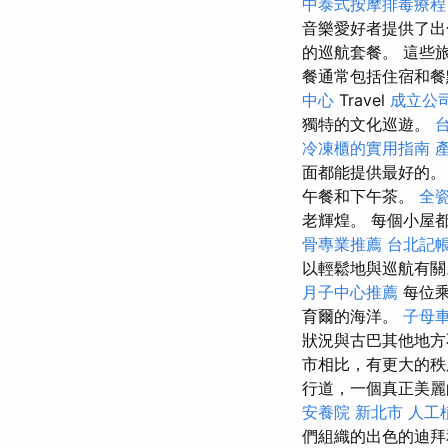
中泰式按摩排毒療
音樂愛好者提供了出
的巡航套餐。 這些
餐通常包括住宿和餐點
中心
Travel
成立公
獨特的文化巡遊。
冷凍櫃的實用指南
面都能提供最好的
午餐和下午茶。
全
老輝煌。 每個小屋
骨專業推薦
台北記
以輕鬆地與巡航有
月子中心推薦
每位乘
育爾的海洋。
子母
狀況與古巴其他地
市相比，有更大的
行道，一個真正美麗
安養院 新北市
人工
們組織的出色的迪