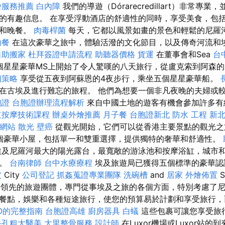
燴服務推薦
白內障
我們的導遊（Dórarecredillart）非常專
的有趣信息。 在享受浮動酒店的舒適性的同時，享受美食，包
餐和晚餐。
肉毒桿菌
每天，它都以風景如畫的景色和輕鬆的尼羅
助餐
在這次豪華之旅中，體驗活潑的文化節目，以及傳奇河流和
自助搬家
杜拜簽證申請流程
助聽器價格
貨運
在董事會和Sea
台
的五個星星豪華MS上開始了令人驚嘆的八天旅行，從盧克索到阿森
銷策略
享受從五夜到阿蘇恩的4夜步行，乘坐五個星星豪華船。
在古埃及進行難忘的旅程。 他們為想要一個非凡夜晚的夫婦或
胞證
台胞證辦理流程解析
來自中國土地的遊客有機會參加許多有
道按摩技術課程
辦桌外燴推薦
月子餐
台胞證新北
防水 工程
新
質網站
散光
壁癌
從觀光開始，它們可以從香港主要景點的觀光之
0個豪華小屋，包括單一和雙重選擇，提供獨特的奢華和舒適性。
埃及尼羅河最大的陽光露台，最寬敞的游泳池和按摩浴缸，城市
豪。
台南律師
台中水療療程
埃及旅遊局已獲得五個標準的豪華認
皮
City
公司登記
抓姦蒐證專業團隊
洗碗槽
and
居家
外燴佈置
S
是一個領先的旅遊團體，專門從事埃及之旅的各個方面，特別考慮了
餐點，娛樂和各種短途旅行，使您的預算易於計劃和享受旅行，
EO的完整指南
台胞證高雄
廚房器具
白蟻
這些包裹可讓您享受旅
毛孔粗大醫美
大里整骨服務
設計師
在Luxor機場或Luxor站