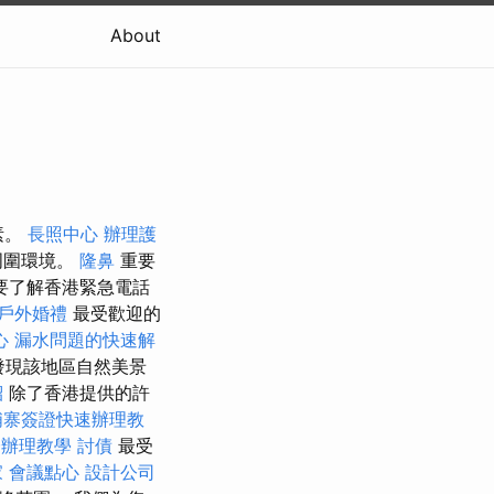
About
素。
長照中心
辦理護
周圍環境。
隆鼻
重要
要了解香港緊急電話
戶外婚禮
最受歡迎的
心
漏水問題的快速解
發現該地區自然美景
紹
除了香港提供的許
埔寨簽證快速辦理教
證辦理教學
討債
最受
家
會議點心
設計公司