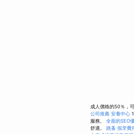
成人價格的50％，
公司推薦
安養中心
服務。
全面的SEO
舒適。
跳蚤
假牙費