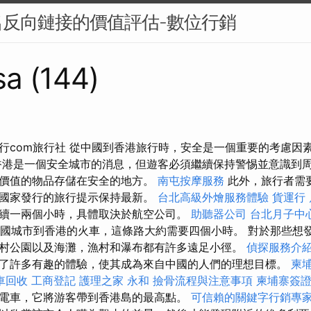
反向鏈接的價值評估-數位行銷
sa (144)
行com旅行社 從中國到香港旅行時，安全是一個重要的考慮因
香港是一個安全城市的消息，但遊客必須繼續保持警惕並意識到
價值的物品存儲在安全的地方。
南屯按摩服務
此外，旅行者需
國家發行的旅行提示保持最新。
台北高級外燴服務體驗
貨運行
續一兩個小時，具體取決於航空公司。
助聽器公司
台北月子中
國城市到香港的火車，這條路大約需要四個小時。 對於那些想
村公園以及海灘，漁村和瀑布都有許多遠足小徑。
偵探服務介
了許多有趣的體驗，使其成為來自中國的人們的理想目標。
柬
車回收
工商登記
護理之家 永和
撿骨流程與注意事項
柬埔寨簽
電車，它將游客帶到香港島的最高點。
可信賴的關鍵字行銷專