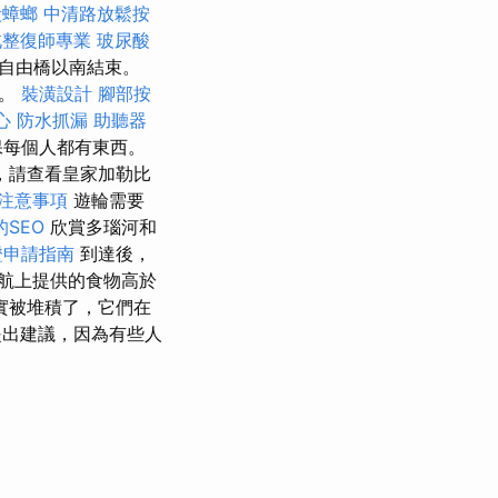
殺蟑螂
中清路放鬆按
北整復師專業
玻尿酸
自由橋以南結束。
行。
裝潢設計
腳部按
心
防水抓漏
助聽器
保每個人都有東西。
，請查看皇家加勒比
注意事項
遊輪需要
的SEO
欣賞多瑙河和
證申請指南
到達後，
航上提供的食物高於
實被堆積了，它們在
出建議，因為有些人