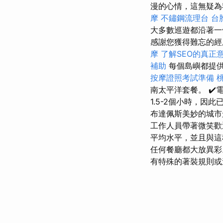
漫的心情，這無疑
摩
不鏽鋼流理台
台
大多數巡遊都沿著一
感謝您獲得難忘的經
摩
了解SEO的真正
補助
每個島嶼都提供
按摩證照考試準備
南太平洋套餐。 ✔️
1.5-2個小時，
布達佩斯美妙的城市
工作人員帶著微笑歡
平均水平，並且與
任何餐廳都大放異
有特殊的著裝規則或