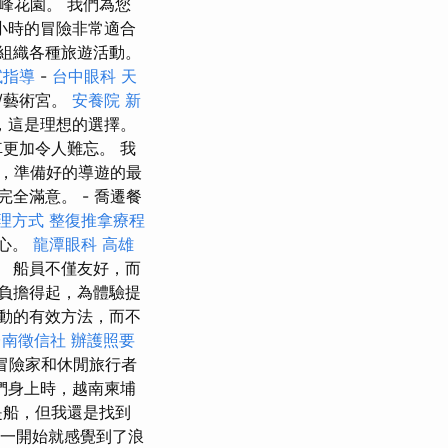
峰花園。 我們為您
小時的冒險非常適合
組織各種旅遊活動。
試指導
-
台中眼科
天
/藝術宮。
安養院 新
，這是理想的選擇。
更加令人難忘。 我
，準備好的導遊的最
全滿意。 - 喬遷餐
理方式
整復推拿療程
野心。
龍潭眼科
高雄
 船員不僅友好，而
負擔得起，為體驗提
動的有效方法，而不
台南徵信社
辦護照要
冒險家和休閒旅行者
們身上時，越南柬埔
是船，但我還是找到
一開始就感覺到了浪