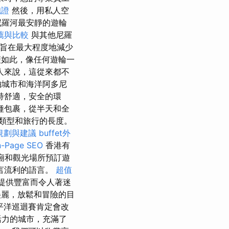
胞證
然後，用私人空
尼羅河最安靜的遊輪
薦與比較
與其他尼羅
is旨在最大程度地減少
如此，像任何遊輪一
人來說，這從來都不
舶城市和海洋阿多尼
保持舒適，安全的環
種包裹，從半天和全
類型和旅行的長度。
規劃與建議
buffet外
Page SEO
香港有
廟和觀光場所預訂遊
言流利的語言。
超值
提供豐富而令人著迷
美麗，放鬆和冒險的目
平洋巡迴賽肯定會改
活力的城市，充滿了