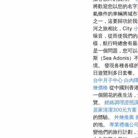
將歡迎您以您的名
氣條件的車輛將城市
之一，這要歸功於我
河之旅相比，City
噪音，從而使我們
樣，航行時總會有
是一個問題，您可以
斯（Sea Adon
境。 發現各種各樣
日遊覽到多日套餐
台中月子中心
白內
燴價格
從中國到香
一個開花的夜生活，
覽。
經絡調理證照
居家清潔300元方
的體驗。
外燴推薦
的地。
專業禮儀公
變他們的旅行計劃，