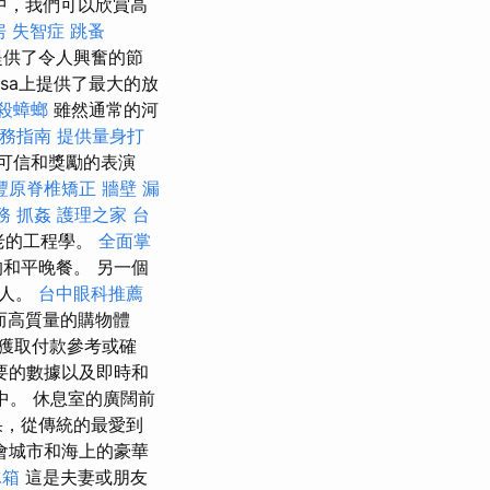
中，我們可以欣賞高
房
失智症
跳蚤
提供了令人興奮的節
sa上提供了最大的放
殺蟑螂
雖然通常的河
服務指南
提供量身打
可信和獎勵的表演
豐原脊椎矯正
牆壁 漏
務
抓姦
護理之家 台
老的工程學。
全面掌
和平晚餐。 另一個
的人。
台中眼科推薦
而高質量的購物體
獲取付款參考或確
要的數據以及即時和
中。 休息室的廣闊前
果，從傳統的最愛到
會城市和海上的豪華
冰箱
這是夫妻或朋友