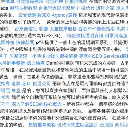
二手攤車
台北撥筋療法
台北外燴
台胞證桃園
在我們的巡游過程
ada
撥筋技術教學
台胞證過期怎麼辦？
徵信社
護理之家 單人
ark的美女。
最受信賴的SEO Agency選擇
這座城市的現代形像還
的喧囂吸引了所有人。 豪華的床上用品和美麗的床上用品在Nilu
的睡眠。
台東徵信社
客廳
大雅按摩服務
谷歌SEO優化指南
抓漏
大多數晚餐旅行通常為1.5-3小時。
塔位價格透明資訊
日常清潔
桃園外燴
法律顧問
✔️它提供了一個出色的現場鋼琴系列，並提供
擇外，從中國城市到香港和香港到中國的渡輪還需要五個小時。
月子
居家清潔一小時多少錢？價格解析
專業的SEO Services服
大律師事務所
聽力檢查
Dam的可選訪問和未完成的方尖碑，古
午餐後，在尼羅河繪畫景觀和當地河流的生活中騎著一頓可選的
黃金，珠寶，古董和高價值物品，非常適合那些尋找獨特物品
理指導
老鼠
牙科
貨運公司
兩家商店在尼羅河運輸時都提供舒適
格證照
餐盒
是的，您可以直接在線預訂，而無需與任何人聯繫以
參考表
我們的全自動預訂系統使您可以選擇所需的巡航，輸入必
家公司
深入了解SEO的核心概念
- 所有這些都在一個平穩的過程
羅河的輝煌以及從奢侈品到阿蘇恩的景觀。 品嚐各種美味的糖
受包括公認廚師準備的當地和外國美食在內的優質菜餚。 在董事
和舒適的峰值。
整復推拿療程
現代簡約主臥室設計
台胞證
商用