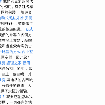
摩
他們為更多的現代
天的巡航，有各種各樣
擇的包裝。 旅遊套
自助式餐點外燴
安養
擔任旅行社，並提供了
量的旅遊組織。
臥式
我們的乘客在各個方
請在船上放鬆，品嚐
煌和盧克索寺廟的古
台胞證的方式
台中整
社區空間，因此您可
推薦
護理之家 新店
絕佳假期目的地，戈
，島上一個島嶼，其
推薦
與通常的古巴城
務
有條件的道路，人
提供了永恆的體驗。
選？
我要感謝您為我
經歷，一切都完美地