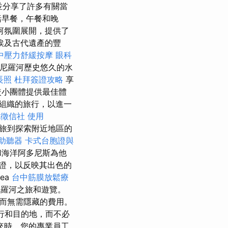
業，並分享了許多有關當
括早餐，午餐和晚
河氛圍展開，提供了
埃及古代遺產的豐
中壓力舒緩按摩
眼科
的尼羅河歷史悠久的水
長照
杜拜簽證攻略
享
較小團體提供最佳體
組織的旅行，以進一
北徵信社
使用
旅到探索附近地區的
助聽器
卡式台胞證與
和海洋阿多尼斯為他
證，以反映其出色的
ea
台中筋膜放鬆療
尼羅河之旅和遊覽。
而無需隱藏的費用。
行和目的地，而不必
的到來時，您的專業員工