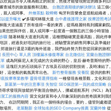
以欣賞該市令人嘆為觀止的前景，然後才能發現附近的維多利亞
和審查城市的旅遊服務和活動。
台胞證過期後的解決辦法
這三個
妻，親人或同事。
外燴茶點
殺蟑螂
匈牙利音樂會是巡航組織者，
檔案以提升曝光
✔️多瑙河林蔭大道
台中產後護理之家
按摩證照考
林蔭大道涵蓋了所有值得一看的東西，從瑪格麗特島到國家劇院
如果您想與伴侶，親人或同事一起度過一個難忘的三個小時冒險
與步驟
隨著林蔭大道達到高潮，這種體驗確實是最高點，因此停車
培訓，經過良好培訓的旅行社，經驗豐富的銷售同事以及準備好
日郊遊旅行還是3週的海外巡遊，我們始終努力對您從回家的旅程完
紹
長照中心 單人房
頂樓漏水修復專家
台北徵信社
宜蘭台胞證辦
菜單
成為阿蘇尼人未完成的方尖碑的野心，皇后·赫奇普斯特的
專班
這塊巨大的石頭揭示了古埃及石頭的切割技術，及時凍結了。
友好，這使船的氣氛異常出色。
新竹整骨服務
安養院
提供的飲料
腳底按摩專業教學
靈骨塔選擇指南
一種發現各種景觀，文化和活
節。
新墓第一年的注意事項
失智症
SEO保證第一頁的成功策略
些尋求發現與放鬆的平衡混合物的人，挪威巡航系列（NCL）為
清潔工的服務內容
當文化財富和令人印象深刻的自然奇蹟來到我
力。 在訪問期間，我正在一個特殊的場合，要約，儘管到處都
離散場所。
老屋翻新
全球知名的SEO Company推薦
宜蘭外燴
從