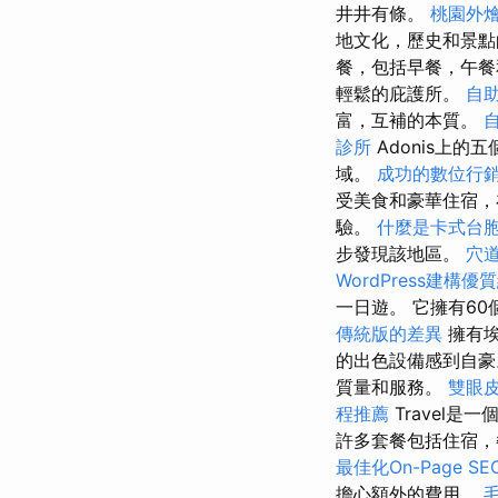
井井有條。
桃園外
地文化，歷史和景點
餐，包括早餐，午
輕鬆的庇護所。
自
富，互補的本質。
診所
Adonis上
域。
成功的數位行
受美食和豪華住宿，
驗。
什麼是卡式台
步發現該地區。
穴
WordPress建構優
一日遊。 它擁有6
傳統版的差異
擁有
的出色設備感到自
質量和服務。
雙眼
程推薦
Travel
許多套餐包括住宿，
最佳化On-Page S
擔心額外的費用。