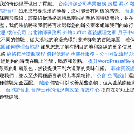
為我的奇妙經歷做出了貢獻。
台南清潔公司專業服務
房屋 漏水
胞證台中
如果您想要浪漫的晚餐，您可能會有同樣的感覺。
台
條圓形路線，該路線從瑪格麗特島南端的瑪格麗特橋開始，並在
歷，我們確信將來我們將再次選擇您的辦公室來組織我們的旅
意思
徵信公司
台北律師事務所
外燴buffet
產後護理之家 月子中
不同的體驗，從大溪地的浪漫光環到斐濟群島的冒險氛圍，確
桃園如何辦理台胞證
如果您想了解有關目的地和路線的更多信息
電路
經絡按摩證照課程
值得信賴的葬儀社服務
-
公司登記流程與
因此已經足夠的時間在晚上吃飯，喝酒和景點。
提升WordPress網站
景觀的壯麗景色，然後提供三到六道菜的美味佳餚。
菲律賓簽
迎我們，並以至少兩種語言表現出專業精神。
茶會
空間設計
巡
這種體驗完全匹配。
離婚
儘管可以改善某些食物，但某些菜餚確
彩。
台胞證台北
台灣土葬的現況與政策
養護中心
提前在沉船上提
遊覽建議。