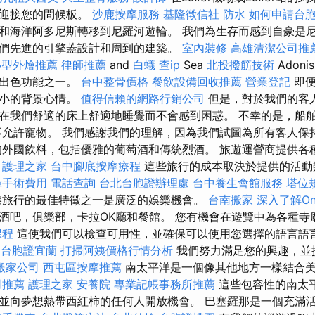
字迎接您的問候板。
沙鹿按摩服務
基隆徵信社
防水
如何申請台
和海洋阿多尼斯轉移到尼羅河遊輪。 我們為生存而感到自豪是
們先進的引擎蓋設計和周到的建築。
室內裝修
高雄清潔公司推
小型外燴推薦
律師推薦
and
白蟻
查ip
Sea
北投撥筋技術
Adon
的出色功能之一。
台中整骨價格
餐飲設備回收推薦
營業登記
即便
最小的背景心情。
值得信賴的網路行銷公司
但是，對於我們的客
在我們舒適的床上舒適地睡覺而不會感到困惑。 不幸的是，船
is）不允許寵物。 我們感謝我們的理解，因為我們試圖為所有客人
的外國飲料，包括優雅的葡萄酒和傳統烈酒。 旅遊運營商提供各
。
護理之家
台中腳底按摩療程
這些旅行的成本取決於提供的活動
障手術費用
電話查詢
台北台胞證辦理處
台中養生會館服務
塔位
港旅行的最佳特徵之一是廣泛的娛樂機會。
台南搬家
深入了解On-
酒吧，俱樂部，卡拉OK廳和餐館。 您有機會在遊覽中為各種寺
課程
這使我們可以檢查可用性，並確保可以使用您選擇的語言語
案
台胞證宜蘭
打掃阿姨價格行情分析
我們努力滿足您的興趣，並
搬家公司
西屯區按摩推薦
南太平洋是一個像其他地方一樣結合
司推薦
護理之家
安養院
專業記帳事務所推薦
這些包容性的南太
並向夢想熱帶西紅柿的任何人開放機會。 巴塞羅那是一個充滿