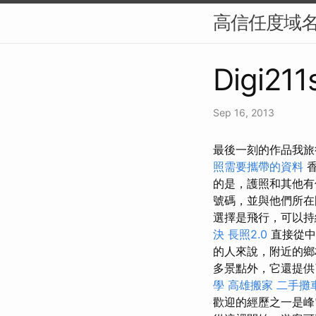
高信任度域名
Digi211
Sep 16, 2013
最後一刻的作品我旅
照需要攜帶的資料
的是，護照和其他有
號碼，並與他們所在
選擇是飛行，可以持
決
長照2.0
直接從中
的人來說，附近的鄉
多景點外，它還提供
學
高雄搬家
二手攤
歡迎的經歷之一是峰