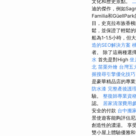
文化和歷史景點。
迪的傑作，例如Sagr
Familia和GüellP
目，史克拉布族香檳
鬆，並保證了輕鬆
船為1-1.5小時，但
造的SEO解決方案
者。 除了這兩種選
水
首先是對High
坐
北
苗栗外燴
台灣五
握搜尋引擎優化技巧
是豪華精品店的專業
防水漆
完整產後護
驗。
整復師專業資
認。
居家清潔費用
安全的付款
台中搬
景使遊客能夠評估尼
創造性的濃湯。 享
雙小屋上體驗優雅