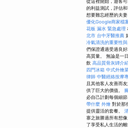
從這裡開始，遊客可
的利益測試，評估
想要難忘經歷的夫
優化Google商家
花板 漏水 緊急處理
北市
台中牙醫推薦
冷氣清洗的重要性
們保證通過受過良好
高質量。 無論是一
飲
高品質骨灰罈介
四門冰箱
中式外燴
律師
中醫經絡按摩
且其他客人友善而
供了巨大的價值。
必自己計劃每個細
帶什麼
外燴
對於那
提供靈活的套餐。
寨之旅勝過所有想像
了享受私人生活的