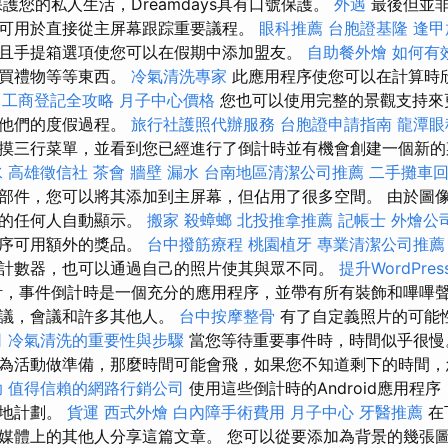
護您的私人生活，Dreamdays具有口號保護。
外遇
最後但並
可用於直接從主屏幕跟踪重要議程。
眼科推薦
台胞證基隆
逢甲
且手提箱選項使您可以在假期中添加盟友。
自助餐外燴
如何有
購買禮物等等東西。
冷氣清洗專家
此應用程序使您可以在計算時
工商登記全攻略
月子中心價格
您也可以使用完整的景觀支持來
循他們的度假過程。
旅行社護照代辦服務
台胞證申請指南
龍潭眼
摸三行菜單，並看到您已經進行了倒計時並有機會創建一個新
水
高雄徵信社
茶會
牆壁 漏水
台南地區清潔公司推薦
二手攤車
部件，您可以將其添加到主屏幕，但佔用了很多空間。 由於圖
中的任何人自動顯示。
搬家
殺蟑螂
北投推拿推薦
記帳士
外燴公
程序可用額外的獎品。
台中撥筋療程
桃園植牙
專業清潔公司推
計數器，也可以通過自己的照片使其與眾不同。
提升WordPre
，事件倒計時是一個充分的應用程序，並帶有所有裝飾和嗶嗶聲
會議，會議和許多其他人。
台中按摩整骨
有了自定義照片的可能
司
冷氣清洗的重要性與步驟
當您等待重要事件時，時間似乎很
為活動做準備，那麼時間可能會飛，如果您不知道剩下的時間，
助
值得信賴的網路行銷公司
使用這些倒計時的Android應用程
應地計劃。
貨運
西式外燴
白內障手術費用
月子中心
牙醫推薦
在
媒體上的其他人分享這篇文章。 您可以從要添加為背景的幾張