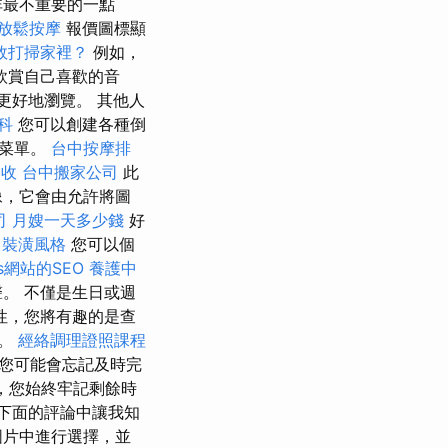
非最不重要的一點
放鬆按摩
報價圖標顯
效打掃家裡？
例如，
欣賞自己喜歡的音
更好地瀏覽。 其他人
科
您可以創建各種倒
的菜單。
台中按摩排
回收
台中搬家公司
此
像，它會由允許將圖
司
月嫂一天多少錢
好
薦
裝潢風格
您可以個
ss網站的SEO
養護中
。 不僅是生日或週
性，您將有趣的是查
慢。
經絡調理證照課程
您可能會忘記及時完
序，您始終牢記剩餘時
下面的評論中讓我知
圖片中進行選擇，並