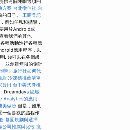
提供有關運輸選項的
燴方案
台北徵信社
台
前的日子。
工商登記
，例如任務和提醒，
用於Android或
請查看我們的其他
d的各種活動進行各種應
roid應用程序，以
Lite可以在各個級
方，並創建無限的倒計
證辦理
旅行社如何代
推薦
冷凍櫃推薦清單
家費用
台中美式脊椎
reamdays
區域
 Analytics的應用
醫美做臉
但是，如果
置一個喜歡的議程作
服務
墓園規劃與選擇
潔公司推薦與比較
搬