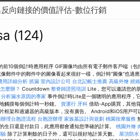
反向鏈接的價值評估-數位行銷
sa (124)
 2021的前10個倒計時應用程序 GIF圖像均由所有電子郵件客戶端
就像郵件中的郵件中的圖像看起來很好一樣，倒計時“圖像”也適應了
費用詳細分析
抓漏
室內設計公司
台北記帳士推薦
高級外燴
經
期怎麼辦？
Countdown
整脊師證照培訓
Lite，您可以邀請您
。
分析漏水原因的專家
事件倒計時Lite是一個聰明的應用程序，
確地觸摸每個倒計時一秒鐘。
貨運行
牙科
借助-App購買，其他
框架和過濾器的高級版本，沒有廣告。 Android和iOS用戶
南辦理台胞證流程
台胞證辦理
家族墓設計與規劃
桃園按摩服務
的生日還是付款日，此應用都會通知您準確的計算。
桃園外燴
體驗
除了計算剩餘的日子外，還可以很好地計算天數。
屋頂防水