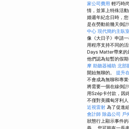
家公司費用
輕巧時尚
情，並算上特殊活
婚週年紀念日時，您
是在勞動前幾天倒
中心
現代簡約主臥
像《大日子》申請一
用程序支持不同的活
Days Matte
他們認為短暫的假期
摩
助聽器補助
北部
開始無聊的。
提升在
不會成為無聊和專業
將需要一個在線倒計
用Szép卡付款，
不僅對美國匈牙利人
近視雷射
為了促進組
會計師
除蟲公司
戶
狀態行上顯示事件
義。 您可能有一長