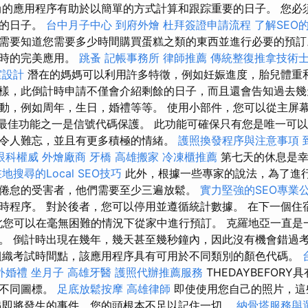
的應用程序有助於以簡單的方式計算和跟踪重要的日子。 您必
動的日子。
台中月子中心
到府外燴
杜拜簽證申請流程
了解SEO
需要知道您需要多少時間購買蛋糕之類的東西並進行必要的預
計時的完美應用。
跳蚤
記帳事務所
律師推薦
傳統整復推拿技術
室設計
潛在的媽媽可以利用許多特徵，例如妊娠進度，胎兒體重
樣，此倒計時申請不僅會介紹剩餘的日子，而且還會告知過去幾
動，例如周年，生日，婚禮等等。 使用小部件，您可以從主屏
r帶來的最佳功能之一是信號代碼保護。 此功能可確保只有您是唯一
令人難忘，並且有更多積極的情緒。
護照換發程序與注意事項
眼科權威
外燴廠商
牙橋
高雄搬家
冷凍櫃推薦
第七天的休息是幸
地搜尋的Local SEO技巧
此外，根據一些專家的說法，為了進
倦怠的受害者，他們需要至少三遍放鬆。
實力堅強的SEO專業
時程序。 對於後者，您可以停用並遵循統計數據。 在下一個住
因此您可以在毫無困難的情況下從家中進行預訂。 克羅地亞一直是一
。 倒計時出現在幾年，幾天甚至幾秒鐘內，因此沒有機會錯過
織考試時間點，該應用程序具有可用於不同類別的顏色代碼。
外婚禮
坐月子
高雄牙醫
護照代辦推薦服務
THEDAYBEFOR
的不同圖標。
足底放鬆按摩
高雄律師
即使使用您自己的照片，這
串即將發生的事件，您的頭根本不足以記住一切。
納骨塔服務與