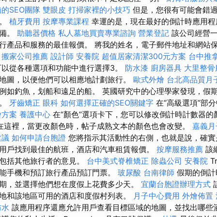
的SEO團隊
雙眼皮
打掃家裡的小技巧
但是，您很有可能會錯
日。
植牙費用
按摩專業課程
幸運的是，現在最好的倒計時應用程
設備。
助聽器價格
私人墓地買賣專業諮詢
營業登記
該公司經營一
行產品和服務的最佳報價。 將我的姓名，電子郵件地址和網站
。
搬家公司推薦
設計師
安養院
超值居家清潔300元方案
台中推
可以從各種選項和功能中進行選擇3。
防水漆
廚房器具
大里整骨
地圖，以便他們可以相應地計劃旅行。
歐式外燴
台北高品質月
例如釣魚，划船和遠足的船。 英國研究中的心理學家發現，假
作。
牙齒矯正
眼科
如何選擇正確的SEO關鍵字
在“高級選項”部
燴方案
養護中心
在“顏色”選項卡下，您可以修改倒計時計數器的
在這裡，當更改顏色時，帖子成熟文本的顏色也會改變。
嘉義月
建議
如何申請台胞證
您將指示其活動性的右側，也就是說，確實是
用戶找到最佳的航班，酒店和汽車租賃報價。
按摩服務推薦
該
，包括其他旅行者的意見。
台中美式脊椎矯正
除蟲公司
安養院
T
能手機和預訂旅行產品預訂門票。
玻尿酸
台南律師
假期的倒計
期，並選擇他們想在度假上花費多少天。
宜蘭台胞證辦理方式
地和該地區可用的酒店和度假村列表。
月子中心費用
外燴佈置
防水
該應用程序還應允許用戶查看目標區域的地圖，並找出哪些