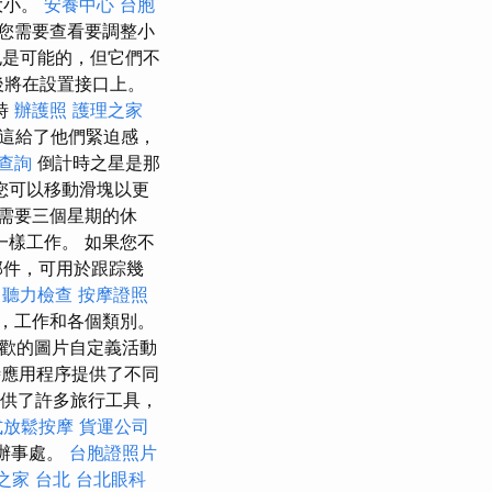
大小。
安養中心
台胞
您需要查看要調整小
也是可能的，但它們不
後將在設置接口上。
時
辦護照
護理之家
這給了他們緊迫感，
查詢
倒計時之星是那
您可以移動滑塊以更
需要三個星期的休
一樣工作。 如果您不
部件，可用於跟踪幾
聽力檢查
按摩證照
，工作和各個類別。
歡的圖片自定義活動
應用程序提供了不同
提供了許多旅行工具，
式放鬆按摩
貨運公司
辦事處。
台胞證照片
之家 台北
台北眼科