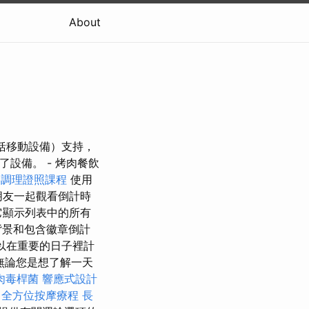
About
（包括移動設備）支持，
設備。 - 烤肉餐飲
絡調理證照課程
使用
的朋友一起觀看倒計時
它顯示列表中的所有
背景和包含徽章倒計
可以在重要的日子裡計
無論您是想了解一天
肉毒桿菌
響應式設計
全方位按摩療程
長