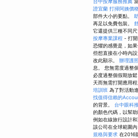
台中按摩服務推薦
證宜蘭
打掃阿姨價
部件大小的要點。
再足以免費包裝。
它還提供三種不同
按摩專業課程
- 
恐懼的感覺是，如果
些想直接在小時內
改此顯示。
辦理護
息。 您無需度過整
必度過整個假期放鬆
天而無需打開應用
培訓班
為了對活動
找值得信賴的Account
的背景。
台中眼科
的顏色代碼，以幫助
例如在線旅行設計和
該公司在全球範圍內
規格與要求
在201