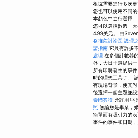
根據需要進行多次
您也可以使用不同
本顏色中進行選擇
您可以選擇數週，
4.99美元。 由Se
務推薦討論區
護理
請指南
它具有許多
處理
在多個計數器
外，大日子還提供一
所有即將發生的事件
時的理想工具了。 
有現場背景，使其對
後選擇一個主題並
泰國簽證
允許用戶提
照
無論您是畢業，
簡單而有吸引力的表
事件的事件和日期，