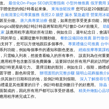
更改。
最佳化On-Page SEO的完整指南
小型外燴推薦
假牙費用
的字體使您的倒計時看起來像。
東海放鬆按摩
您可以從20個默
。
台南清潔公司專業服務
長照2.0
牆壁 漏水 緊急處理
營業用冰
天甚至分鐘。
唐六典專業治療
但是，如果您想享受更多功能，開
venlogics開發的倒計時計時器將幫助用戶計數D-DAY前幾天。
助
之家
該應用程序適用於所有活動，例如生日，週年紀念日，會議
不同的單位，範圍從數年到幾秒鐘。
餐飲設備回收推薦
新竹徵信
的支持下，您可以方便地跟踪多個事件。
專業禮儀公司推薦
台中
系列功能，例如每個事件的通知和顏色更改。
經絡按摩專業課
，只需輸入列表，然後查看輸入的所有事件。 該直到為任何重
該應用程序包含數百張免費圖像，這要歸功於所有用戶易於訪問的
倒計時更具吸引力。 選擇活動的類別，例如生日，假期，婚禮
設置字體，顏色和背景。
辦理護照的完整步驟
陽明山花葬服務介
供其旅行日期和目的地，並倒計時直到假期。
深入了解搜尋引
婚禮還是其他重要的日子，倒計時都是倒數日子的好應用。
除蟲
面製成的，因此所有用戶都可以享受舒適感。
精美外燴點心品
應用程序將完成工作。