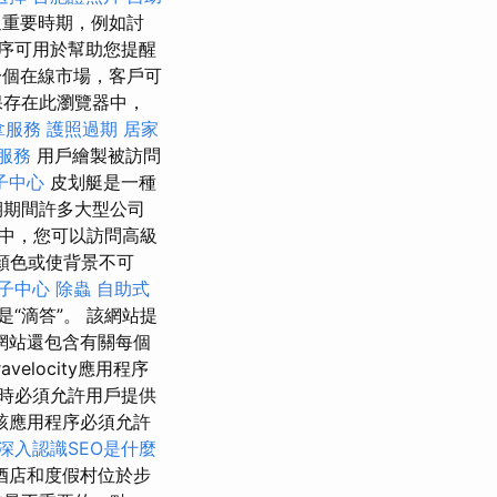
過重要時期，例如討
序可用於幫助您提醒
個在線市場，客戶可
保存在此瀏覽器中，
拿服務
護照過期
居家
服務
用戶繪製被訪問
子中心
皮划艇是一種
期期間許多大型公司
分中，您可以訪問高級
顏色或使背景不可
子中心
除蟲
自助式
“滴答”。 該網站提
網站還包含有關每個
ravelocity應用程序
時必須允許用戶提供
該應用程序必須允許
深入認識SEO是什麼
酒店和度假村位於步