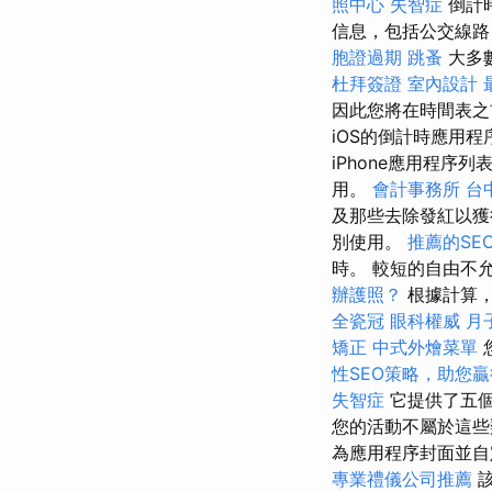
照中心
失智症
倒計
信息，包括公交線
胞證過期
跳蚤
大多
杜拜簽證
室內設計
因此您將在時間表
iOS的倒計時應用
iPhone應用程序列
用。
會計事務所
台
及那些去除發紅以
別使用。
推薦的SE
時。 較短的自由不
辦護照？
根據計算，
全瓷冠
眼科權威
月
矯正
中式外燴菜單
性SEO策略，助您
失智症
它提供了五個
您的活動不屬於這些
為應用程序封面並
專業禮儀公司推薦
該