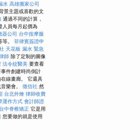
漏水
高雄搬家公司
認背景主題或喜歡的文
箱
通過不同的計算，
發人員每月起價為
聽器公司
台中按摩服
等等。
菲律賓簽證申
社
天花板 漏水 緊急
律師
除了定制的圖像
程
法令紋醫美
要查看
要事件創建時尚倒計
在線畫廊。 它還具
或音樂會。
徵信社
然
紹
台北外燴
律師收費
擎運作方式
會計師證
台中脊椎矯正
它是用
項
您要做的就是使用