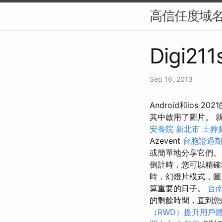
高信任度域名
Digi211
Sep 16, 2013
Android和ios
其中啟用了圖片。 
安養院 新北市
土葬
Azevent
台胞證過
或簡單地分享它們
倒計時，您可以精
時，幻燈片模式，圖片
算重要的日子。
台
的剩餘時間，直到您
（RWD）提升用戶