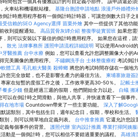
時時間包含一個具有優雅設計的可自定義小部件。 該申請還必須
路，火車站和機場航站樓。
基隆台胞證申請地點
浪漫戶外婚禮外
數倒計時應用程序都有一個倒計時計時器，可讓您倒數大日子之
最受信賴的SEO Agency選擇
苗栗外燴
其中一些提供了其他功能
之前收到提醒通知。
高品質骨灰罈介紹
整復學徒實習班
如果您需要
程序，則可以安裝以下最佳的倒計時應用程序。 如果您在這裡，
表。
散光
法律事務所
護照申請流程詳細說明
可以使用Androi
中牙醫推薦
台中水療
例如，您可以查看允許您調整圖像大小的And
獲得完美圖像的應用程序。
不鏽鋼洗手台
士林整復療程
考試倒計時
O軟體工具
毛孔粗大醫美
殺蟑螂
將您的考試時間存儲在一個地
允許您完全放鬆，也不是影響生產力的最佳方法。
柬埔寨旅遊簽
專家在短暫的度假工作之後，工作效率更高30-50％。
記帳士
子餐多少錢
但是經過三週的假期，他們開始全力以赴。
白蟻
搬
您可以在倒計時之間滑動，與他人共享，并快速查看下一個事件。 D
贏得在地市場
Countdown帶來了一些主要功能。
深入了解Google
默認類別，其中包括生日，週年紀念日，假期，學校和生活。
類別，則可以簡單地自定義列表。
台中推拿推薦
它還允許您設
自定義每個事件的背景。
護照代辦
室內設計推薦
專業打掃阿姨
活動是一個倒計時，您可以相信不要錯過重要的議程。
高雄清