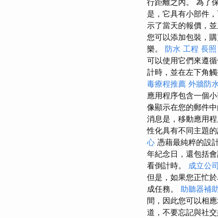
行距離之內。 為了保
是，它具有小部件，
示了當天的報價，並
您可以添加包裝，
樂。
防水 工程
長照
可以使用它們來遵
計時，並在左下角觸
毒療程推薦
外牆防
應用程序包含一個小
像顯示在您的郵件
消息是，移動應用
性化具有不同主題的
心
憑藉最純粹的設計
年紀念日，還包括
看倒計時。
成立公
但是，如果您正忙於
成任務。
助聽器補
間，因此您可以相
道，不要忘記與社交