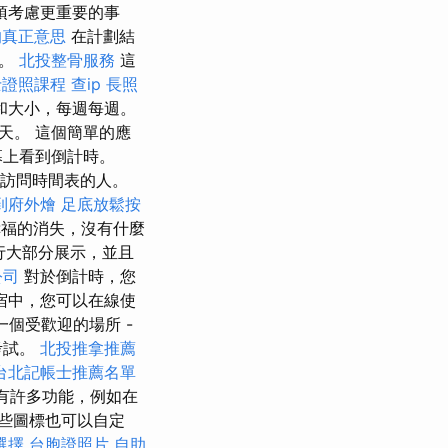
須考慮更重要的事
的真正意思
在計劃結
訂。
北投整骨服務
這
士證照課程
查ip
長照
和大小，每週每週。
天。 這個簡單的應
幕上看到倒計時。
可以訪問時間表的人。
到府外燴
足底放鬆按
福的消失，沒有什麼
行大部分展示，並且
公司
對於倒計時，您
宿中，您可以在線使
個受歡迎的場所 -
考試。
北投推拿推薦
台北記帳士推薦名單
Y具有許多功能，例如在
些圖標也可以自定
選擇
台胞證照片
自助