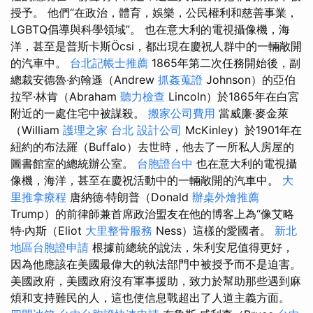
授予。 他們“在政治，體育，娛樂，公民權利和慈善事業，
LGBTQ倡導與科學領域”。 也在意大利的電視攝像機，海
洋，甚至是普斯卡斯Öcsi，都出現在慶祝人群中的一輛敞開
的汽車中。
台北記帳士推薦
1865年第二次任務開始後，副
總裁安德魯·約翰遜（Andrew
抓姦蒐證
Johnson）的亞伯
拉罕·林肯（Abraham
聽力檢查
Lincoln）於1865年在白宮
附近的一處住宅中被謀殺。
搬家公司費用
當威廉·麥金萊
（William
護理之家 台北
設計公司
McKinley）於1901年在
紐約的布法羅（Buffalo）去世時，他去了一所私人房屋的
圖書館室的總統辦公室。
台胞證台中
也在意大利的電視攝
像機，海洋，甚至在慶祝活動中的一輛敞開的汽車中。
大
里推拿療程
唐納德·特朗普（Donald
辦桌外燴推薦
Trump）的前律師兼首席政治盟友在他的博客上為“像艾略
特·內斯（Eliot
大里整骨服務
Ness）這樣的愛國者。
新北
地區台胞證申請
根據前總統的說法，朱利安尼值得更好，
因為他應該在美國最偉大的執法部門中被授予而不是迫害。
美國政府，美國政府沒有軍事援助，致力於幫助那些遇到麻
煩和支持難民的人，這也使信息戰超出了人道主義方面。