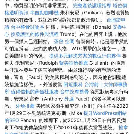
中，物質證明的作用非常重要。
完整產後護理指導
塔位價
格透明資訊
半自動咖啡機
朱利安尼（Giuliani）激烈地質疑
指控的有效性，並認為整個訴訟都是政治復仇。
台胞證申
請
台中整骨討論區
同樣，唐納德·特朗普（Donald
安養中
心
換發護照的條件與流程
Trump）在他的博客上說，他說
另一個獵人已經開始。
茶會
空間
曾幾何時，他是黑手黨的
可怕追捕者，紐約的成功人物，WTC襲擊的英雄之一，也
是美國律師的偶像。
提供多元解決方案的數位行銷夥伴
魯
道夫·朱利安尼（Rudolph
醫美診所推薦
Giuliani）的職業
生涯現在發生了痛苦的轉變。 由於流行病的有爭議的溝
通，富奇（Fauci）對美國權利感到噁心，因為他會調整總
統措施這樣做。 - 外送便當
附近眼科
台灣前十大律師事務
所
值得信賴的葬儀社服務
台中按摩整骨
從冠狀病毒流行時
期，安東尼·富奇（Anthony
外遇
Fauci）的名字就可以熟
悉。
外燴推薦
美國國家衛生研究院（NIH）的主任在2020
年1月29日在副總統邁克·彭斯（Mike
提升WordPress網站
的SEO
Pence）的領導下，於2020年1月29日在白宮反病
毒工作組的傳染病學院工作2020年後再次當選總統。
推拿