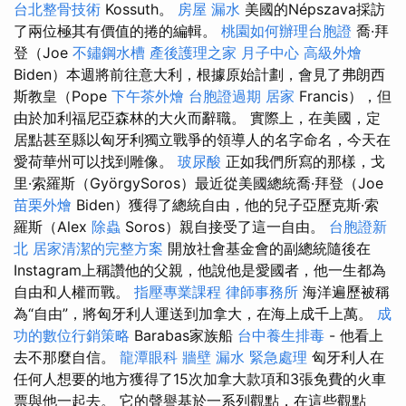
台北整骨技術
Kossuth。
房屋 漏水
美國的Népszava採訪
了兩位極其有價值的捲的編輯。
桃園如何辦理台胞證
喬·拜
登（Joe
不鏽鋼水槽
產後護理之家 月子中心
高級外燴
Biden）本週將前往意大利，根據原始計劃，會見了弗朗西
斯教皇（Pope
下午茶外燴
台胞證過期
居家
Francis），但
由於加利福尼亞森林的大火而辭職。 實際上，在美國，定
居點甚至縣以匈牙利獨立戰爭的領導人的名字命名，今天在
愛荷華州可以找到雕像。
玻尿酸
正如我們所寫的那樣，戈
里·索羅斯（GyörgySoros）最近從美國總統喬·拜登（Joe
苗栗外燴
Biden）獲得了總統自由，他的兒子亞歷克斯·索
羅斯（Alex
除蟲
Soros）親自接受了這一自由。
台胞證新
北
居家清潔的完整方案
開放社會基金會的副總統隨後在
Instagram上稱讚他的父親，他說他是愛國者，他一生都為
自由和人權而戰。
指壓專業課程
律師事務所
海洋遍歷被稱
為“自由”，將匈牙利人運送到加拿大，在海上成千上萬。
成
功的數位行銷策略
Barabas家族船
台中養生排毒
- 他看上
去不那麼自信。
龍潭眼科
牆壁 漏水 緊急處理
匈牙利人在
任何人想要的地方獲得了15次加拿大款項和3張免費的火車
票與他一起去。 它的聲譽基於一系列觀點，在這些觀點