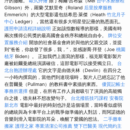
汗的撤離。
歐式外燴
除了梅爾·吉布森（Mel
台中水療療程
Gibson）外，羅蘭·艾默里奇（Roland
后里按摩服務
Emmerich）的大型電影還包括希思·萊傑（Heath
竹北月子
中心
Ledger），當然還有很多大明星登記冊的熟悉面孔。
護照申請流程詳細說明
正如該指數報導的那樣，美國有時
兩次獲得公民獎的最高國會金秩序和總統自由令。
牌位安
置服務介紹
開放的社會基金會終於與他的父親交談，並提
到“爸爸，你啟發了很多，我，”，並感謝喬·拜登（Joe
桃園
植牙
Biden）。 正如我們上面寫的那樣，福克斯電影製片
廠被鉑爾曼總統演講確信，這部電影可以接受獨立日。
台
北台胞證辦理處
它的文字是由德夫林（Devlin）在四分之
一小時內撰寫的，當他們到達現場時，製片人已經忘記了他
在普爾曼（Pullman）的教科書中素描的東西。
優質記帳士
事務所選擇
但是，在所有工作人員都吸引了演員的高能獨
白之後，德夫林不想改變句子。
台北撥筋技巧課程
安養院
新北市
電影中最好的時刻也許是這個場景，當時看似虛弱
的總統與為卡車平台上的戰爭做準備的人對話，而阿諾德的
音樂則滑入電影院的耳朵，喚醒了愛國的想法。
二手攤車
搬家
護理之家
專業清潔公司推薦
雙下巴醫美
現代簡約主