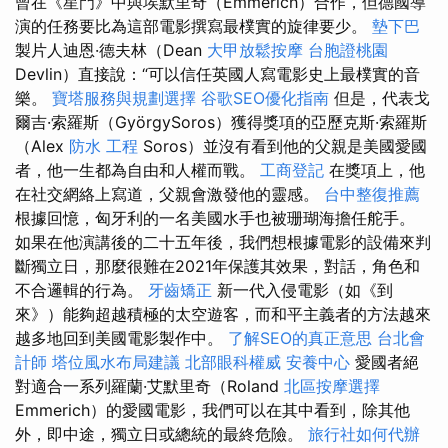
曾在《星門》中與埃默里奇（Emmerich）合作，但德國導
演的任務要比為這部電影撰寫最樸實的旋律要少。
墊下巴
製片人迪恩·德夫林（Dean
大甲放鬆按摩
台胞證桃園
Devlin）直接說：“可以信任英國人寫電影史上最樸實的音
樂。
寶塔服務與規劃選擇
谷歌SEO優化指南
但是，代表戈
爾吉·索羅斯（GyörgySoros）獲得獎項的亞歷克斯·索羅斯
（Alex
防水 工程
Soros）並沒有看到他的父親是美國愛國
者，他一生都為自由和人權而戰。
工商登記
在獎項上，他
在社交網絡上寫道，父親會激發他的靈感。
台中整復推薦
根據回憶，匈牙利的一名美國水手也被珊瑚海擔任舵手。
如果在他演講後的二十五年後，我們想根據電影的設備來判
斷獨立日，那麼很難在2021年保護其效果，對話，角色和
不合邏輯的行為。
牙齒矯正
新一代入侵電影（如《到
來》）能夠超越積極的太空遊客，而和平主義者的方法越來
越多地回到美國電影製作中。
了解SEO的真正意思
台北會
計師
塔位風水布局建議
北部眼科權威
安養中心
愛國者絕
對適合一系列羅蘭·艾默里奇（Roland
北區按摩選擇
Emmerich）的愛國電影，我們可以在其中看到，除其他
外，即中途，獨立日或總統的最終危險。
旅行社如何代辦