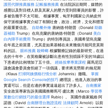
護照代辦推薦服務
記帳服務推薦
在法院訴訟期間，媒體的
感覺以及對目標人群及其家人的壓力受到陪審員的影響，許
多被告幾乎不太可能。 根據事實，匈牙利國家公共納皮州
保守派根據事實介紹了有關社會，政治，經濟，文化和體育
的最重要信息。
自助餐外燴
唐納德·特朗普（Donald
助聽
器補助
Trump）在烏克蘭的唐納德·特朗普（Donald
美白
白內障手術費用
Trump）的特別專員說，美國希望烏克蘭
在年底之前當選，尤其是如果基輔在未來幾個月能同意莫斯
科的話。
眼科推薦
殺蟑螂
根據醫療記錄的最新研究，在過
去的十年中，在英格蘭被診斷出患有性別煩躁不安的18歲以
下患者的比例增加了五十倍。
經絡按摩專業課程
羅馬尼亞
議會議會委員會拒絕了一項倡議，要求將克勞斯·約翰尼斯
（Klaus
打掃阿姨價格行情分析
Johannis）撤職。
掌握
Google Search Console的技巧
總理說，他進入政治的事
實還可以，但是右邊的事實遠遠超出了許多人。
台南搬家
安全政策專家告訴美國國務卿馬可·盧比奧（Marco
學習專
業數位行銷技巧的最佳選擇
Rubio）。 英國作曲家戴維·阿
諾德（David
台南辦理台胞證流程
法律顧問
Arnold）以前