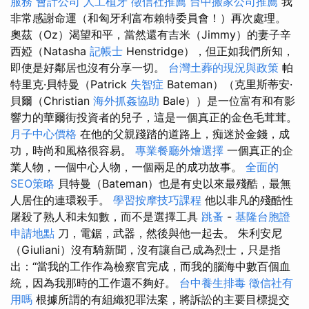
服務
會計公司
人工植牙
徵信社推薦
台中搬家公司推薦
我
非常感謝命運（和匈牙利富布賴特委員會！）再次處理。
奧茲（Oz）渴望和平，當然還有吉米（Jimmy）的妻子辛
西婭（Natasha
記帳士
Henstridge），但正如我們所知，
即使是好鄰居也沒有分享一切。
台灣土葬的現況與政策
帕
特里克·貝特曼（Patrick
失智症
Bateman）（克里斯蒂安·
貝爾（Christian
海外抓姦協助
Bale））是一位富有和有影
響力的華爾街投資者的兒子，這是一個真正的金色毛茸茸。
月子中心價格
在他的父親踐踏的道路上，痴迷於金錢，成
功，時尚和風格很容易。
專業餐廳外燴選擇
一個真正的企
業人物，一個中心人物，一個兩足的成功故事。
全面的
SEO策略
貝特曼（Bateman）也是有史以來最殘酷，最無
人居住的連環殺手。
學習按摩技巧課程
他以非凡的殘酷性
屠殺了熟人和未知數，而不是選擇工具
跳蚤
-
基隆台胞證
申請地點
刀，電鋸，武器，然後與他一起去。 朱利安尼
（Giuliani）沒有騎新聞，沒有讓自己成為烈士，只是指
出：“當我的工作作為檢察官完成，而我的腦海中數百個血
統，因為我那時的工作還不夠好。
台中養生排毒
徵信社有
用嗎
根據所謂的有組織犯罪法案，將訴訟的主要目標提交