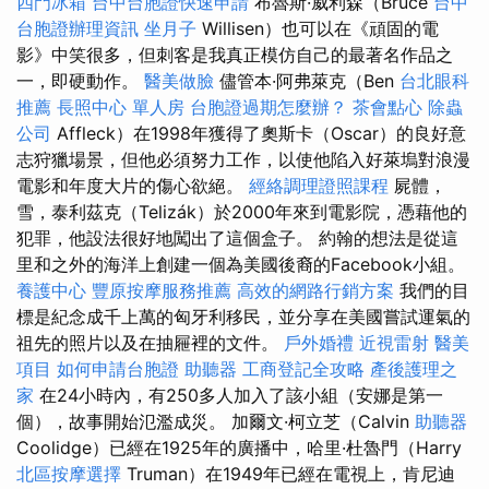
四門冰箱
台中台胞證快速申請
布魯斯·威利森（Bruce
台中
台胞證辦理資訊
坐月子
Willisen）也可以在《頑固的電
影》中笑很多，但刺客是我真正模仿自己的最著名作品之
一，即硬動作。
醫美做臉
儘管本·阿弗萊克（Ben
台北眼科
推薦
長照中心 單人房
台胞證過期怎麼辦？
茶會點心
除蟲
公司
Affleck）在1998年獲得了奧斯卡（Oscar）的良好意
志狩獵場景，但他必須努力工作，以使他陷入好萊塢對浪漫
電影和年度大片的傷心欲絕。
經絡調理證照課程
屍體，
雪，泰利茲克（Telizák）於2000年來到電影院，憑藉他的
犯罪，他設法很好地闖出了這個盒子。 約翰的想法是從這
里和之外的海洋上創建一個為美國後裔的Facebook小組。
養護中心
豐原按摩服務推薦
高效的網路行銷方案
我們的目
標是紀念成千上萬的匈牙利移民，並分享在美國嘗試運氣的
祖先的照片以及在抽屜裡的文件。
戶外婚禮
近視雷射
醫美
項目
如何申請台胞證
助聽器
工商登記全攻略
產後護理之
家
在24小時內，有250多人加入了該小組（安娜是第一
個），故事開始氾濫成災。 加爾文·柯立芝（Calvin
助聽器
Coolidge）已經在1925年的廣播中，哈里·杜魯門（Harry
北區按摩選擇
Truman）在1949年已經在電視上，肯尼迪