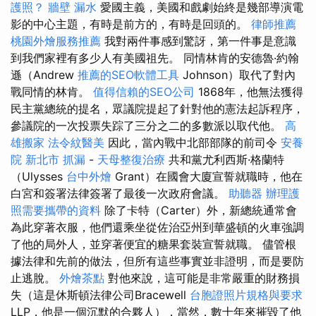
護照？
牆壁 漏水
愛國主義，美國和戲劇始終是幾部導演電
影的中心主題，有時是前方的，有時是回頭的。
律師推薦
桃園外燴服務推薦
我對兩件事感到驚訝，第一件事是意識
到我們家裡有多少人有美國祖先。 同情林肯的安德魯·約翰
遜（Andrew
推薦的SEO軟體工具
Johnson）取代了對內
戰同情的林肯。
值得信賴的SEO公司
1868年，他無法獲得
民主黨總統的提名，眾議院提起了針對他的憲法起訴程序，
參議院的一次投票失踪了三分之二的多數派以取代他。
高
雄搬家
法令紋醫美
因此，當內戰中北部部隊的前司令
安養
院 新北市
抓漏
-
天母整復治療
共和黨尤利西斯·格蘭特
（Ulysses
台中外燴
Grant）在國會大廈宣誓就職時，他在
白宮和簽署法律簽署了最後一次政府會議。
助聽器
辦理護
照需要攜帶的資料
除了卡特（Carter）外，新總統通常會
為此穿著衣服，他們還乘坐從佐治亞州到華盛頓的火車強調
了他的局外人，並穿著便宜的糖果套裝宣誓就職。 儘管根
據法律和先前的做法，但所有這些事實並非證明，而是要防
止逃脫。
外燴茶點
對他來說，這可能是非常嚴重的財務損
失（這是休斯頓法律公司Bracewell
台胞證照片規格與要求
LLP，他是一個沉默的合夥人），當然，數十年來摧毀了他