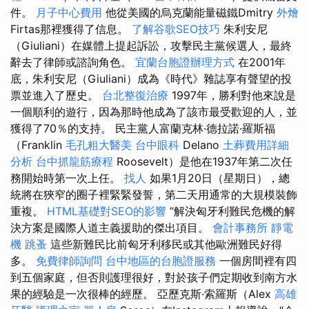
件。
月子中心費用
他從美國的烏克蘭能量磁鐵Dmitry
外燴
Firtas那裡獲得了信息。
了解谷歌SEO技巧
朱利安尼
（Giuliani）在媒體上提起訴訟，攻擊民主黨候選人，最終
辭去了律師或諮詢角色。
宜蘭台胞證辦理方式
在2001年
底，朱利安尼（Giuliani）成為《時代》雜誌享有聲望的投
票並進入了歷史。
台北整復治療
1997年，勝利對他來說是
一個順利的遊行，因為那時他成為了該市最受歡迎的人，並
獲得了70％的支持。 民主黨人富蘭克林·德拉諾·羅斯福
（Franklin
毛孔粗大醫美
台中眼科
Delano
土葬費用詳細
分析
台中抓龍筋療程
Roosevelt）是他在1937年第二次任
務開始時第一次上任。
找人
如果1月20日（星期日），總
統將在狹窄的圈子裡緊緊發誓，第二天用通常的大規模裝飾
重複。
HTML基礎對SEO的影響
“解決匈牙利難民危機的解
決方案是國際人道主義援助的傑出項目。
會計事務所
靜電
機
跳蚤
這些新難民比前匈牙利移民或其他歐洲難民好得
多。
免費律師詢問
台中地區的台胞證服務
一個房間裡有四
到五個家庭，但否則護理很好，對於孩子們定期收到南方水
果的經驗是一次很棒的經歷。 亞歷克斯·索羅斯（Alex
高雄