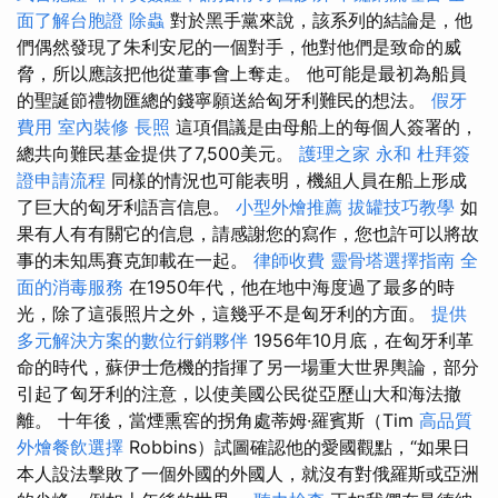
面了解台胞證
除蟲
對於黑手黨來說，該系列的結論是，他
們偶然發現了朱利安尼的一個對手，他對他們是致命的威
脅，所以應該把他從董事會上奪走。 他可能是最初為船員
的聖誕節禮物匯總的錢寧願送給匈牙利難民的想法。
假牙
費用
室內裝修
長照
這項倡議是由母船上的每個人簽署的，
總共向難民基金提供了7,500美元。
護理之家 永和
杜拜簽
證申請流程
同樣的情況也可能表明，機組人員在船上形成
了巨大的匈牙利語言信息。
小型外燴推薦
拔罐技巧教學
如
果有人有有關它的信息，請感謝您的寫作，您也許可以將故
事的未知馬賽克卸載在一起。
律師收費
靈骨塔選擇指南
全
面的消毒服務
在1950年代，他在地中海度過了最多的時
光，除了這張照片之外，這幾乎不是匈牙利的方面。
提供
多元解決方案的數位行銷夥伴
1956年10月底，在匈牙利革
命的時代，蘇伊士危機的指揮了另一場重大世界輿論，部分
引起了匈牙利的注意，以使美國公民從亞歷山大和海法撤
離。 十年後，當煙熏窖的拐角處蒂姆·羅賓斯（Tim
高品質
外燴餐飲選擇
Robbins）試圖確認他的愛國觀點，“如果日
本人設法擊敗了一個外國的外國人，就沒有對俄羅斯或亞洲