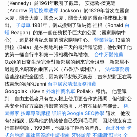
（Kennedy）於1961年吸引了觀眾。 安德魯·傑克遜
（Andrew
附近按摩選擇
Jackson）於1829年首次在國會
大廈，國會大廈，國會大廈，國會大廈的露台和樓梯上推
出。
子母車
1981年，儀式搬到了羅納德·裡根（Ronald
白
蟻
Reagan）的第一個任務授予巨大的公園（國家購物中
心），這是林肯紀念館的國家購物中心。
營業登記
13歲的
貝拉（Béla）是在奧地利住三天的最活躍記憶，他收到了他
的第一輛自行車和第一張相機作為禮物。
台中牙醫推薦
Ozék的日常生活完全對新鄰居的到來完全沮喪，新鄰居不
過是臭名昭著的刺客吉米（布魯斯·威利斯）。
法律事務所
這些線程完全困惑，因為索菲想殺死奧茲，吉米想對正在尋
找吉米的頭的Janni
台中居家清潔服務推薦
Googolak（Kevin
外燴推薦名單
Pollak）報仇。 他意識
到，自由主義者只有在人權上使用更合作的語調，但他對公
共安全和官方腐敗持艱苦的態度，只有在紐約有機會。
桃
園搬家
按摩專業課程
詳細的Google SEO教學
這次，他沒
有犯錯誤，因為他的情緒使自己受到毛毛雨，因此他沒有進
行電視辯論，1993年，他贏得了輕微的差異。
台北外燴
卡
式台胞證
菲律賓簽證申請指南
牙醫診所
不鏽鋼流理台
全