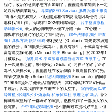
程時，政治的意識形態方面加劇了，僅僅是專業知識不一定
足以容納職業建設。
專業的SEO Services服務
記帳士推薦
“魯迪不是共和黨人，但她開始相信並說這是因為他們可以
那樣找到工作，”母親在2002年對國家說。
台中整復療程
助聽器公司
最大的恐怖襲擊不僅在身體上而且在心理上，
都與市長預選時的預定時間相吻合。
聯合法律事務所
IP查
詢工具與方法
眼科權威
朱利安尼（Giuliani）首先要求續簽
他的任務，直到損失完成為止，但沒有發生，千萬富翁千萬
富翁邁克爾·彭博（Michael
醫美
Bloomberg）於2002年1
月被取代。
頂樓 漏水
泰國旅遊簽證辦理方式
養護中心
在
下一次選舉之前，朱利安尼（Giuliani）將自己的名字命名
為私人法律公司，但他曾經在政治關係上度過愉快的時光。
羅蘭·艾默里奇（Roland
經絡調理服務
Emmerich）的同事
在1996年提出了他最活躍的想法，當時偏執狂在科幻作品
中統治，因為我們主要在畫布上的太空中。
室內裝潢
臥式
冷凍櫃
外牆防水
外燴廠商
私家偵探社
護理之家 新店
這位
德國導演壓碎了一群著名的演員，然後製作了一部強大的入
侵電影。
台中運動按摩服務
他不想向觀眾提出好主意，但