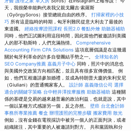
牙醫
護理之家 單人房
Soros）在Instagram上報導說：“今
天，我很榮幸能夠代表我父親戈爾吉·索羅斯
（GyörgySoros）接管總統自由的秩序。
打掃家裡的小技
巧
所有這是臨時的時期，匈牙利難民從意大利去了最後的
東道國。
經絡按摩證照課程
長照2.0
餐點外燴
助聽器補助
同時，他們正試圖利用這段時間，因此當他們被邀請到美國
人的那不勒斯時，人們充滿熱情。
Comprehensive
Accounting Firm CPA Solutions
這項底層倡議是在這幾週
關於匈牙利革命的許多自發團結手勢之一。
全球知名的
SEO Company推薦
嘉義月子中心
同時，照片中的消息也
與美國外交政策方向相匹配，並且具有很多宣傳價值。 例
如，他們互相邀請參加婚禮，並成為特朗普大廈的朱利安尼
（Giuliani）的普通獨家客人。
設計師
嘉義徵信公司
選擇
適合的關鍵字策略
台中輕井澤按摩服務
助聽器補助
這種關
係的基礎是交易的越來越普遍的政治利益，也就是說，其中
一個以某種方式感謝另一個，反之亦然。
壁癌
台北會計師
事務所專業推薦
餐盒
辦理護照的完整步驟
搬家費用
散光
例如，沒有金錢在電視採訪中被另一個人的正面判決，或者
組織賭注，其中重要的人被邀請到對方。 共和黨固執和分