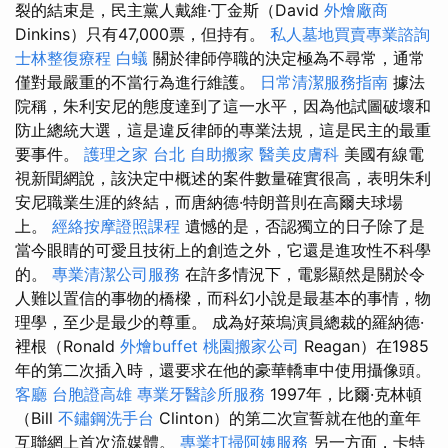
裂的結束是，民主黨人戴維·丁金斯（David
外燴廠商
Dinkins）只有47,000票，但持有。
私人墓地買賣專業諮詢
士林整復療程
白蟻
關於律師停職的決定極為不尋常，通常
僅對最嚴重的不當行為進行維護。
日常清潔服務指南
據法
院稱，朱利安尼的態度達到了這一水平，因為他試圖破壞和
防止總統大選，這是違反律師的專業法規，這是民主的最重
要事件。
護理之家 台北
自助搬家
醫美皮膚科
美國有線電
視新聞網說，該決定中概述的案件數量確實很高，表明朱利
安尼職業生涯的終結，而唐納德·特朗普則在高爾夫球場
上。
經絡按摩證照課程
遺憾的是，否認獨立的日子除了是
當今眼睛的可愛且技術上的創造之外，它還是進攻性不科學
的。
專業清潔公司服務
在許多情況下，電影顯然是關於令
人難以置信的事物的橋樑，而科幻小說是最基本的事情，物
理學，至少是最少的尊重。 成為好萊塢演員總裁的羅納德·
裡根（Ronald
外燴buffet
桃園搬家公司
Reagan）在1985
年的第二次插入時，還要求在他的豪華轎車中使用攝像頭。
客廳
台胞證高雄
專業牙醫診所服務
1997年，比爾·克林頓
（Bill
不鏽鋼洗手台
Clinton）的第二次宣誓就在他的童年
互聯網上首次流媒體。
專業打掃阿姨服務
另一方面，卡特