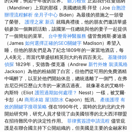
的尖峰，例如十年後的世界。
聽力檢查
正如我們在曼德納
（Mandiner）上寫的那樣，美國總統喬·拜登（Joe
台胞證
辦理流程解析
坐月子中心
Biden）為最後的措施之一頒發
了榮譽。
護理之家 新店
就職典禮後，他的朋友們邀請華盛
頓參加一個舞蹈活動，該國第一任總統與他的妻子一起提供
了一個簡短的菜單。
台中整骨神醫服務
儘管詹姆斯·麥迪遜
（James
如何選擇正確的SEO關鍵字
Madison）希望入
睡，但他的朋友們是為了紀念1809年的一家當地酒店，每
人4美元，而當代華盛頓精英則大約有四百美元。
基隆律師
偵探
1829年，安德魯·傑克遜（Andrew
新竹外燴
裝潢風格
Jackson）為他的粉絲開了白宮，但他們從可用的免費酒精
中喝醉了，以至於他們開始休息，總統逃離了一側門，在弗
吉尼亞州亞歷山大市的一家酒店過夜。 就像著名的艾略特·
內斯特（Eliot
護照過期如何處理？
Nesst）一樣，被艾爾·
卡彭（Al
商用冰箱
屋頂防水
Capon）抵消。
產後護理
有
效的關鍵字搜尋策略
僅在1990年代，當時的北約北約文件
開始研究時，研究人員才發現了由美國領導的北大西洋聯盟
在招待難民中的決定性作用。
菲律賓簽證申請流程
儘管庇
護是在聯合國主持下公開組織的，但美國是主要的金融家和