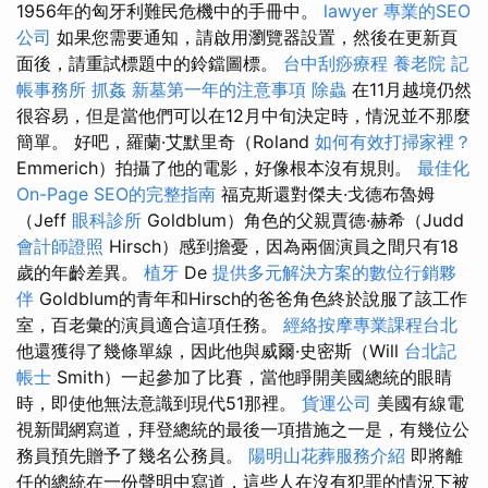
1956年的匈牙利難民危機中的手冊中。
lawyer
專業的SEO
公司
如果您需要通知，請啟用瀏覽器設置，然後在更新頁
面後，請重試標題中的鈴鐺圖標。
台中刮痧療程
養老院
記
帳事務所
抓姦
新墓第一年的注意事項
除蟲
在11月越境仍然
很容易，但是當他們可以在12月中旬決定時，情況並不那麼
簡單。 好吧，羅蘭·艾默里奇（Roland
如何有效打掃家裡？
Emmerich）拍攝了他的電影，好像根本沒有規則。
最佳化
On-Page SEO的完整指南
福克斯還對傑夫·戈德布魯姆
（Jeff
眼科診所
Goldblum）角色的父親賈德·赫希（Judd
會計師證照
Hirsch）感到擔憂，因為兩個演員之間只有18
歲的年齡差異。
植牙
De
提供多元解決方案的數位行銷夥
伴
Goldblum的青年和Hirsch的爸爸角色終於說服了該工作
室，百老彙的演員適合這項任務。
經絡按摩專業課程台北
他還獲得了幾條單線，因此他與威爾·史密斯（Will
台北記
帳士
Smith）一起參加了比賽，當他睜開美國總統的眼睛
時，即使他無法意識到現代51那裡。
貨運公司
美國有線電
視新聞網寫道，拜登總統的最後一項措施之一是，有幾位公
務員預先贈予了幾名公務員。
陽明山花葬服務介紹
即將離
任的總統在一份聲明中寫道，這些人在沒有犯罪的情況下被