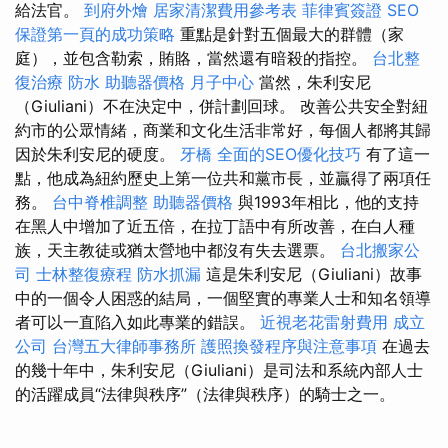
給法官。
到府外燴
居家清潔費用參考表
菲律賓簽證
SEO
保證第一頁的成功策略
重點是針對五個最大的群體（家
庭），並包含勒索，賄賂，當然還有暗殺的指控。
台北整
復治療
防水
助聽器價格
月子中心
當然，朱利安尼
（Giuliani）不在決定中，併計劃回球。 改善公共安全對紐
約市的公眾情緒，商業和文化生活非常好，每個人都將其歸
因於朱利安尼的硬度。
牙橋
全面的SEO優化技巧
有了這一
點，他成為紐約歷史上第一位共和黨市長，並贏得了兩項任
務。
台中脊椎調整
助聽器價格
與1993年相比，他的支持
在黑人中增加了近五倍，在拉丁語中有所改善，在白人種
族，天主教徒或猶太營地中都沒有失去選票。
台北搬家公
司
士林整復療程
防水抓漏
這是朱利安尼（Giuliani）故事
中的一個令人困惑的結局，一個堅實的專業人士和知名領導
者可以一直陷入如此專業的錯誤。
近視老花雷射費用
成立
公司
台灣五大律師事務所
護照換發程序與注意事項
在過去
的幾十年中，朱利安尼（Giuliani）是司法和系統內部人士
的活躍成員“法律與秩序”（法律與秩序）的騎士之一。