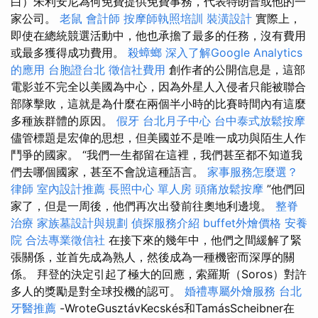
白）朱利安尼為何免費提供免費事務，代表特朗普或他的一
家公司。
老鼠
會計師
按摩師執照培訓
裝潢設計
實際上，
即使在總統競選活動中，他也承擔了最多的任務，沒有費用
或最多獲得成功費用。
殺蟑螂
深入了解Google Analytics
的應用
台胞證台北
徵信社費用
創作者的公開信息是，這部
電影並不完全以美國為中心，因為外星人入侵者只能被聯合
部隊擊敗，這就是為什麼在兩個半小時的比賽時間內有這麼
多種族群體的原因。
假牙
台北月子中心
台中泰式放鬆按摩
儘管標題是宏偉的思想，但美國並不是唯一成功與陌生人作
鬥爭的國家。 “我們一生都留在這裡，我們甚至都不知道我
們去哪個國家，甚至不會說這種語言。
家事服務怎麼選？
律師
室內設計推薦
長照中心 單人房
頭痛放鬆按摩
”他們回
家了，但是一周後，他們再次出發前往奧地利邊境。
整脊
治療
家族墓設計與規劃
偵探服務介紹
buffet外燴價格
安養
院
合法專業徵信社
在接下來的幾年中，他們之間緩解了緊
張關係，並首先成為熟人，然後成為一種機密而深厚的關
係。 拜登的決定引起了極大的回應，索羅斯（Soros）對許
多人的獎勵是對全球投機的認可。
婚禮專屬外燴服務
台北
牙醫推薦
-WroteGusztávKecskés和TamásScheibner在