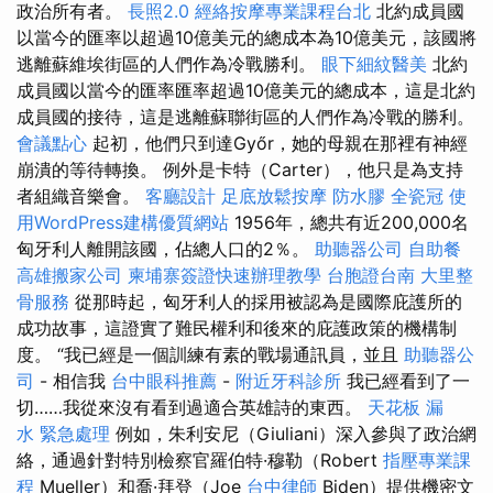
政治所有者。
長照2.0
經絡按摩專業課程台北
北約成員國
以當今的匯率以超過10億美元的總成本為10億美元，該國將
逃離蘇維埃街區的人們作為冷戰勝利。
眼下細紋醫美
北約
成員國以當今的匯率匯率超過10億美元的總成本，這是北約
成員國的接待，這是逃離蘇聯街區的人們作為冷戰的勝利。
會議點心
起初，他們只到達Győr，她的母親在那裡有神經
崩潰的等待轉換。 例外是卡特（Carter），他只是為支持
者組織音樂會。
客廳設計
足底放鬆按摩
防水膠
全瓷冠
使
用WordPress建構優質網站
1956年，總共有近200,000名
匈牙利人離開該國，佔總人口的2％。
助聽器公司
自助餐
高雄搬家公司
柬埔寨簽證快速辦理教學
台胞證台南
大里整
骨服務
從那時起，匈牙利人的採用被認為是國際庇護所的
成功故事，這證實了難民權利和後來的庇護政策的機構制
度。 “我已經是一個訓練有素的戰場通訊員，並且
助聽器公
司
- 相信我
台中眼科推薦
-
附近牙科診所
我已經看到了一
切……我從來沒有看到過適合英雄詩的東西。
天花板 漏
水 緊急處理
例如，朱利安尼（Giuliani）深入參與了政治網
絡，通過針對特別檢察官羅伯特·穆勒（Robert
指壓專業課
程
Mueller）和喬·拜登（Joe
台中律師
Biden）提供機密文