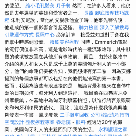
的聲望。
縮小毛孔醫美
月子餐
然而，在許多人看來，他仍
然是去年選舉的英雄和受害者之一。
長照
腳底按摩技巧課
程
朱利安尼說，當他的父親教他盒子時，他事先警告說，
他造成的第一個影響會引起恐慌。
聽力檢查
深入了解搜尋
引擎運作方式
長照中心
必須計算，接受並知道對手會在我
們擊中時感到恐慌。
撥筋美容療程
同時，Emmerich電影
的流行價值非常高，這是電影時代的一種流派烙印，其中壯
觀的破壞被放置在其他所有事物前。 而且，由於出版物中
介紹的男人和女人只是成千上萬的美國匈牙利人的一小部
分，他們的命運仍要被告知，我們想擁有第二卷，因為安娜
提到的每個故事都可以包括在內他們無法寫的第一本書。
然而，我認為這些海浪連接的是，無論背景和後來在自傳中
寫的日期如何，匈牙利人到達這裡。 我目前在西弗吉尼亞
州摩根鎮，在墓地中為匈牙利墳墓拍照，以進行語言景觀研
究和匈牙利移民的後代。 因此，這就是為什麼我很高興能
夠發表一本書 - 風味餐飲
二手攤車回收
公司登記流程指南
空間設計
整復療程專業
養老院
-
眼科
經過近20年的職
業，美國匈牙利人的主題回到了我的生活。
永和護理之家