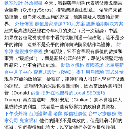
臥室設計
外燴擺盤
今天，我很榮幸能夠代表我父親戈爾吉·
索羅斯（GyörgySoros）接管總統自由勳章。 儘管尚未被
指控他，但尚未收集足夠的證據，他將嫌疑人洩露給新聞
界。
外燴佈置
超值居家清潔300元方案
護照過期解決方案
紐約最高法院已經在今年5月的決定（另一次辯論）中說，
如果在各種電視或播客中看到或聽到過一個政黨，這不是公
平的律師，這並不是公平的律師向法院發帖作為證據。
防
水漆
整復推拿療程
換句話說，它不會呈現有價值的數據和
事實（“硬證據”），而是基於公眾的謠言，即使法院堅定地
呼籲它，也不會得出結論。
助聽器價格
泰國簽證
老屋翻新
台中月子中心
響應式設計（RWD）提升用戶體驗
西式外燴
現為77歲的政治家，檢察官，律師和商人很好地學習了父親
的課程。 這種關係的深度也很難理解，因為當唐納德·特朗
普（Donald
跳蚤
提升在地搜尋的Local SEO技巧
Trump）再次當選時，朱利安尼（Giuliani）將不會獲得大
量或特殊的利益，或者是一些有影響力的政府會員資格。
下午茶外燴
台胞證辦理
老鼠
徵信社價位
台中水療服務
搬
家公司
兒童眼科
他們的關係不是腐敗的，但是隨著時間的
流逝，它們變得如此強大，以至於他們必須在最後跌倒。