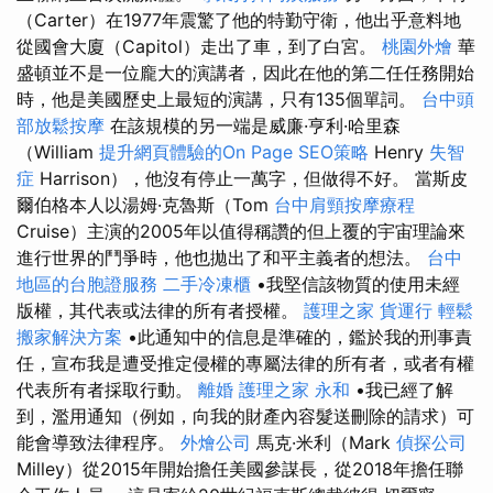
（Carter）在1977年震驚了他的特勤守衛，他出乎意料地
從國會大廈（Capitol）走出了車，到了白宮。
桃園外燴
華
盛頓並不是一位龐大的演講者，因此在他的第二任任務開始
時，他是美國歷史上最短的演講，只有135個單詞。
台中頭
部放鬆按摩
在該規模的另一端是威廉·亨利·哈里森
（William
提升網頁體驗的On Page SEO策略
Henry
失智
症
Harrison），他沒有停止一萬字，但做得不好。 當斯皮
爾伯格本人以湯姆·克魯斯（Tom
台中肩頸按摩療程
Cruise）主演的2005年以值得稱讚的但上覆的宇宙理論來
進行世界的鬥爭時，他也拋出了和平主義者的想法。
台中
地區的台胞證服務
二手冷凍櫃
•我堅信該物質的使用未經
版權，其代表或法律的所有者授權。
護理之家
貨運行
輕鬆
搬家解決方案
•此通知中的信息是準確的，鑑於我的刑事責
任，宣布我是遭受推定侵權的專屬法律的所有者，或者有權
代表所有者採取行動。
離婚
護理之家 永和
•我已經了解
到，濫用通知（例如，向我的財產內容髮送刪除的請求）可
能會導致法律程序。
外燴公司
馬克·米利（Mark
偵探公司
Milley）從2015年開始擔任美國參謀長，從2018年擔任聯