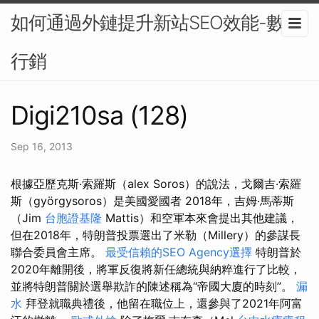
如何通過外鏈提升新站SEO效能-數位
行銷
Digi210sa (128)
Sep 16, 2013
根據亞歷克斯·索羅斯（alex Soros）的說法，戈爾吉·索羅
斯（györgysoros）是美國愛國者 2018年，吉姆·馬蒂斯
（Jim
台胞證基隆
Mattis）和空軍本來會提出其他建議，
但在2018年，特朗普投票選出了米勒（Millery）的參謀長
聯合委員會主席。
最受信賴的SEO Agency選擇
特朗普於
2020年離開後，將軍反復將新任總統與納粹進行了比較，
並將特朗普關於選舉欺詐的陳述稱為“帝國大廈的時刻”。
漏
水
拜登就職典禮後，他留在職位上，還參與了2021年阿富