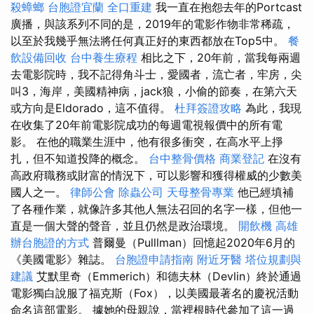
殺蟑螂
台胞證宜蘭
全口重建
我一直在抱怨去年的Portcast
廣播，與該系列不同的是，2019年的電影作物非常稀疏，
以至於我幾乎無法將任何真正好的東西都放在Top5中。
餐
飲設備回收
台中養生療程
相比之下，20年前，當我每兩週
去電影院時，我不記得角斗士，愛國者，流亡者，牢房，尖
叫3，海岸，美國精神病，jack狼，小偷的節奏，在第六天
或方向是Eldorado，這不值得。
杜拜簽證攻略
為此，我現
在收集了20年前電影院成功的每週電視報價中的所有電
影。 在他的職業生涯中，他有很多衝突，在高水平上掙
扎，但不知道投降的概念。
台中整骨價格
商業登記
在沒有
高政府職務或財富的情況下，可以影響和獲得權威的少數美
國人之一。
律師公會
除蟲公司
天母整骨專業
他已經填補
了各種作業，就像許多其他人無法召回的名字一樣，但他一
直是一個大聲的聲音，並且仍然是政治環境。
開飲機
高雄
辦台胞證的方式
普爾曼（Pulllman）回憶起2020年6月的
《美國電影》雜誌。
台胞證申請指南
附近牙醫
塔位規劃與
建議
艾默里奇（Emmerich）和德夫林（Devlin）終於通過
電影獨白說服了福克斯（Fox），以美國最著名的慶祝活動
命名這部電影。 據她的母親說，當裡根時代參加了這一過