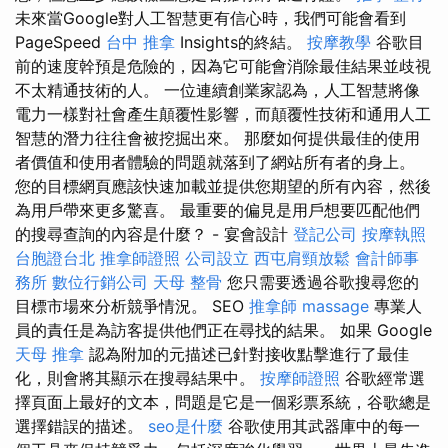
未來當Google對人工智慧更有信心時，我們可能會看到
PageSpeed
台中 推拿
Insights的終結。
按摩教學
谷歌目
前的速度幹預是危險的，因為它可能會消除最佳結果並歧視
不太精通技術的人。 一位連續創業家認為，人工智慧將像
電力一樣對社會產生顛覆性影響，而顛覆性技術和通用人工
智慧的潛力往往會被挖掘出來。 那麼如何提供最佳的使用
者價值和使用者體驗的問題就落到了網站所有者的身上。
您的目標網頁應該快速加載並提供您期望的所有內容，然後
為用戶帶來更多驚喜。 最重要的偏見是用戶想要匹配他們
的搜尋查詢的內容是什麼？ - 宴會設計
登記公司
按摩執照
台胞證台北
推拿師證照
公司設立
西屯肩頸放鬆
會計師事
務所
數位行銷公司
天母 整骨
您只需要透過谷歌搜尋您的
目標市場來分析競爭情況。 SEO
推拿師
massage
專業人
員的責任是為訪客提供他們正在尋找的結果。 如果 Google
天母 推拿
認為附加的元描述已針對接收點擊進行了最佳
化，則會將其顯示在搜尋結果中。
按摩師證照
谷歌經常選
擇頁面上最好的文本，問題是它是一個彩票系統，谷歌總是
選擇錯誤的描述。
seo是什麼
谷歌使用其武器庫中的每一