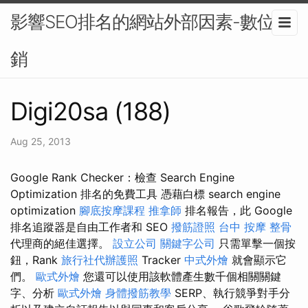
影響SEO排名的網站外部因素-數位行
銷
Digi20sa (188)
Aug 25, 2013
Google Rank Checker：檢查 Search Engine
Optimization 排名的免費工具 憑藉白標 search engine
optimization
腳底按摩課程
推拿師
排名報告，此 Google
排名追蹤器是自由工作者和 SEO
撥筋證照
台中 按摩 整骨
代理商的絕佳選擇。
設立公司
關鍵字公司
只需單擊一個按
鈕，Rank
旅行社代辦護照
Tracker
中式外燴
就會顯示它
們。
歐式外燴
您還可以使用該軟體產生數千個相關關鍵
字、分析
歐式外燴
身體撥筋教學
SERP、執行競爭對手分