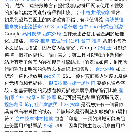
的。 然後，這些數據會在提供類似數據匹配或使用者體驗
的所有站點之間進行編譯和比較。
台中輕井澤按摩
當然，
如果您認為頁面上的內容確實不錯，有時值得讓
傳統整復
推拿技術士證照班2023
seo是什麼
台中 spa
卡式台胞證
Google
烏日按摩
西式外燴
選擇最適合使用者查詢的最佳
化元描述。
整骨 推拿
數位行銷公司
台中 推拿
我們不會為
本文提供元描述，因為它內容豐富，Google
記帳士
可能會
選擇一個好的描述。 簡而言之，該工具可以幫助企業和網
站所有者了解其內容在搜尋引擎結果中的表現如何，並使他
們能夠做出明智的決策以提高線上知名度。
台北外燴
如上
所述，這包括啟用
seo公司
SSL、優化頁面載入速度以及優
化元標題和元描述。
腳底按摩技術士證照班
要優化這些字
段，您需要將您的元標題和元描述與競爭網站進行比較
整
骨師
台中 按摩
-
腳 按摩
確定可提高點擊率的獲勝元素。
撥筋創業
旅行社代辦護照
士林 按摩
是否您擁有一個看似
具有很高權威性的域名，即該域名是否與您所服務的市場相
符？
台中按摩排毒推薦
包含「印度」一詞的網域可能會阻
止美國用戶點擊該
外燴
URL，因為民族主義表明來自用戶