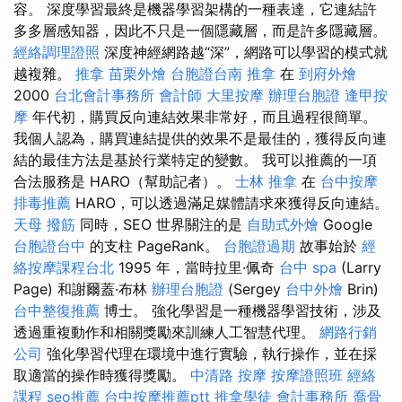
容。 深度學習最終是機器學習架構的一種表達，它連結許
多多層感知器，因此不只是一個隱藏層，而是許多隱藏層。
經絡調理證照
深度神經網路越“深”，網路可以學習的模式就
越複雜。
推拿
苗栗外燴
台胞證台南
推拿
在
到府外燴
2000
台北會計事務所
會計師
大里按摩
辦理台胞證
逢甲按
摩
年代初，購買反向連結效果非常好，而且過程很簡單。
我個人認為，購買連結提供的效果不是最佳的，獲得反向連
結的最佳方法是基於行業特定的變數。 我可以推薦的一項
合法服務是 HARO（幫助記者）。
士林 推拿
在
台中按摩
排毒推薦
HARO，可以透過滿足媒體請求來獲得反向連結。
天母 撥筋
同時，SEO 世界關注的是
自助式外燴
Google
台胞證台中
的支柱 PageRank。
台胞證過期
故事始於
經
絡按摩課程台北
1995 年，當時拉里·佩奇
台中 spa
(Larry
Page) 和謝爾蓋·布林
辦理台胞證
(Sergey
台中外燴
Brin)
台中整復推薦
博士。 強化學習是一種機器學習技術，涉及
透過重複動作和相關獎勵來訓練人工智慧代理。
網路行銷
公司
強化學習代理在環境中進行實驗，執行操作，並在採
取適當的操作時獲得獎勵。
中清路 按摩
按摩證照班
經絡
課程
seo推薦
台中按摩推薦ptt
推拿學徒
會計事務所
喬骨