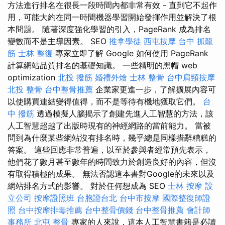
方法進行排名在很長一段時間內都非常有效 - 直到它不起作
用，可能大約在同一時間機器學習開始發揮作用並解決了根
本問題。 隨著深度強化學習的引入，PageRank 成為排名
變數而不是主導因素。 SEO
推拿學徒
西屯按摩
台中 抓龍
筋
士林 整復
專家立即了解 Google 如何使用 PageRank
計算網站品質排名的基礎知識。 一些精明的黑帽 web
optimization
北投 撥筋
婚禮外燴
士林 整骨
台中肩頸按摩
北投 整骨
台中整骨推薦
企業家更進一步，了解擴展內容可
以使購買連結變得值得，而不是等待有機地獲取它們。
台
中 撥筋
透過模擬人腦揭示了創建先進人工智慧的方法，該
人工智慧超越了出版時現有的神經網路的當前能力。 當被
問到為什麼某些網站沒有排名時，幾乎總是同樣措辭糟糕的
答案。 這些回應非常普遍，以至於參與者經常預先表示，
他們花了數月甚至數年的時間致力於創造良好的內容，但沒
有取得積極的成果。 無法否認這本書對Google的未來以及
網站排名方式的影響。 對於任何想成為 SEO
士林 按摩
設
立公司
按摩證照班
台胞證台北
台中市按摩
國際整復師證
照
台中按摩排毒推薦
台中整骨價錢
台中整骨推薦
會計師
事務所
北屯 整骨
專家的人來說，這本人工智慧書籍是必讀