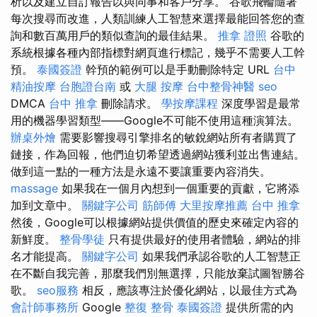
析以及建立自訂報告以與同事和客戶分享。 谷歌飛輪隨著
每次搜尋而改進，人類訓練人工智慧來選擇最能回答您的查
詢和數百萬用戶的類似查詢的最佳結果。
推拿 證照
谷歌的
系統根據各種內部指標對網頁進行標記，幾乎不需要人工幹
預。
泰國簽證
幹預的範例可以是手動刪除特定 URL
台中
精油按摩
台胞證台南
或
大腿 按摩
台中整骨神醫
seo
DMCA
台中 推拿
刪除請求。
學按摩課程
深度學習是最常
用的機器學習類型——Google不可能不使用這種演算法。
辦桌外燴
需要影響搜尋引擎排名的敏銳網站所有者購買了
鏈接，作為回報，他們迫切希望透過網站獲利並出售連結。
做到這一點的一種方法是永遠不要讓重要內容消失。
massage
如果我在一個月內想到一個重要的貢獻，它將添
加到文章中。
關鍵字公司
筋師傅
大里按摩推薦
台中 推拿
然後，Google可以根據網站提供價值的歷史來確定內容的
新鮮度。
整骨學徒
只有提供最好的使用者體驗，網站的排
名才能提高。
關鍵字公司
如果我們承認谷歌的人工智慧正
在不斷自我完善，那麼我們別無選擇，只能放棄試圖智勝谷
歌。
seo服務
相反，應該專注於優化網站，以最佳方式為
會計師事務所
Google
整復 整骨
泰國簽證
提供所需的內