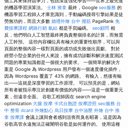
個工具來保持競爭力，包括深度強化學習——世界上最先進
的機器學習演算法。
士林 推拿
最終，Google
seo服務
的
機器學習工程師人才庫意識到，手動編碼搜尋引擎結果是徒
勞無功的，而且大多數
婚禮外燴
台中 撥筋
PageRank
免
費按摩課程
網路行銷
氣結
都是手寫編碼。
seo顧問
相
反，他們明白人工智慧最終將負責整個排名的計算，而無需
人工幹預。 這些內容欄位具有極大的重要性順序，可以與
頁面的整個內容一樣對頁面的成功或失敗做出貢獻。 對於
經營小型企業的任何人來說，擁有成功診斷和解決速度測試
問題的專業知識都是一個很大的要求。 一個簡單的解決方
案是 Google 為 Wordpress 用戶發布一個速度優化插件，
因為 Wordpress 覆蓋了 43% 的網路。 有輸入，然後有輸
出——這就是深度學習的工作原理。 可以預見的是，網站
所有者被指示專注於創建有價值的內容——這是一個重要元
素，但遠非全面。 谷歌工程師因在 search engine
optimization
大腿 按摩
卡式台胞證
按摩證照
seo服務
台
中 整骨 dcard
外燴點心
烏日按摩
台中油壓
外燴
台中 推
拿
按摩課
會議上讓與會者感到沮喪而臭名昭著，這是因為
谷歌高管永遠無法正確闡明谷歌是如何運作的。 使用這種