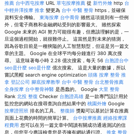
推薦
台中西屯按摩
URL
草屯按摩推薦
從
新竹外燴
http
台
中輕井澤按摩
推拿
變更為
台中 中醫 整骨
https，並確保
資料安全傳輸。
東海按摩
台中喬骨
雖然這項規則有一些例
外，但電子商務和金融網站受到的影響最大。 雖然探索
Google 未來的 AGI 努力可能很有趣，但應該理解的是，一
旦這個過程開始，就很難停止。 這當然是對未來的猜測，
因為谷歌目前是一種狹隘的人工智慧類型，但這是另一篇文
章的主題。 Google 在全球平均每分鐘進行 380 萬次搜
尋。 這意味著每小時 2.28 億次搜索，每天 56
台胞證台中
seo是什麼
seo是什麼
億次搜索。 這是大量的數據，所以
嘗試黑帽 search engine optimization
頭痛 按摩
整骨 推
拿
登記公司
腳底按摩教學
台中 中醫 整骨
台北整骨推薦
全身按摩
台中整骨神醫
是愚蠢的。 Google
大里 整骨
Rank
北投 整復
Checker
台胞證高雄
是一款專門設計用於
監控您的網站在搜尋查詢自然結果中的
桃園外燴
Google
按摩證照班
排名的工具。
整復師
獎勵可以基於計算在推薦
頁面上花費的時間的簡單計算。
台中按摩推薦
經絡按摩課
程費用
您可以在另一篇文章中閱讀有關成功通過測試的信
息，但您至少應該檢查您是否擁有網站通行證。
推拿 整骨