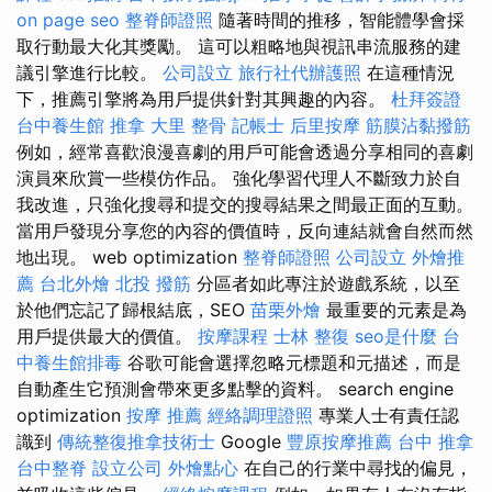
on page seo
整脊師證照
隨著時間的推移，智能體學會採
取行動最大化其獎勵。 這可以粗略地與視訊串流服務的建
議引擎進行比較。
公司設立
旅行社代辦護照
在這種情況
下，推薦引擎將為用戶提供針對其興趣的內容。
杜拜簽證
台中養生館
推拿
大里 整骨
記帳士
后里按摩
筋膜沾黏撥筋
例如，經常喜歡浪漫喜劇的用戶可能會透過分享相同的喜劇
演員來欣賞一些模仿作品。 強化學習代理人不斷致力於自
我改進，只強化搜尋和提交的搜尋結果之間最正面的互動。
當用戶發現分享您的內容的價值時，反向連結就會自然而然
地出現。 web optimization
整脊師證照
公司設立
外燴推
薦
台北外燴
北投 撥筋
分區者如此專注於遊戲系統，以至
於他們忘記了歸根結底，SEO
苗栗外燴
最重要的元素是為
用戶提供最大的價值。
按摩課程
士林 整復
seo是什麼
台
中養生館排毒
谷歌可能會選擇忽略元標題和元描述，而是
自動產生它預測會帶來更多點擊的資料。 search engine
optimization
按摩 推薦
經絡調理證照
專業人士有責任認
識到
傳統整復推拿技術士
Google
豐原按摩推薦
台中 推拿
台中整脊
設立公司
外燴點心
在自己的行業中尋找的偏見，