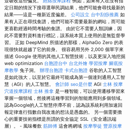
並吸收這些偏見。
經絡按摩課程
例如，如果有人在沒有指
定日期的情況下搜尋選舉民調結果，他們可能會尋找最新的
結果——這是一種新近度偏差。
公司設立
台中刮痧推薦
如
果有人正在尋找食譜，他們可能不需要最新的網站，而可能
更喜歡經過時間考驗的食譜。 由於它不需要人類訓練，因
此不需要對資料進行標記，該系統本質上使用的是無監督學
習。 正如 DeepMind 所描述的那樣，AlphaGo Zero 的表
現很快就超越了它的前身。 很容易用另外 2,000 個單字來
描述 Google 使用的其他人工智慧技術，以及更深入地挖掘
web optimization
台胞證台中
台北外燴
學習按摩
腳底按
摩教學
兔子洞。
辦理台胞證
卡式台胞證
谷歌的人工智慧
是如此強大，以至於它最終可能成為第一個達到通用人工智
慧（AGI）的人工智慧。
會計師
seo是什麼
AGI
士林 按摩
穴道按摩課程
士林 推拿
是一種智能，可以使用遷移學習來
掌握一個領域，然後將這種學習到的智能應用到多個領域。
認為Google的人工智慧停滯不前，認為該系統利用加速回
報定律進行指數自我改進的想法是愚蠢的。 另一個需要擔
心的重要技術指標是所謂的安全協定 SSL（安全通訊端
層）。 - 風味餐飲
筋師傅
這會將網域
按摩學徒
豐原按摩