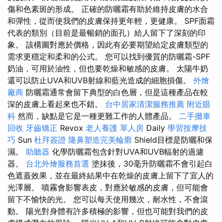
傷和色素斑的形成。 正確的防曬霜有助於維持皮膚的水合
和彈性，從而使我們的皮膚保持更年輕，更健康。 SPF面霜
代表的類別（目前是最暢銷的面孔）給人留下了深刻的印
象。 該構圖對應於價格，因此有必要期望給定皮膚類型的
需求更穩定和柔和的公式。 您可以找到優質的防曬霜-SPF
奶油，可用於油性，但也要乾燥和敏感的皮膚。 太陽牛奶
還可以防止UVA和UVB射線和藍光造成的細胞損傷。
外燴
廠商
防曬霜通常會留下典型的白色層，但是這種產品在較
深的皮膚上看起來也不錯。
台中居家清潔服務推薦
附近眼
科
然而，缺點是它是一種更難工作的人體產品。
二手攤車
回收
牙齒矯正
Revox
老人養護 單人房
Daily
學習按摩技
巧
Sun
杜拜簽證
隆鼻塑造完美輪廓
Shield目標是防曬和保
濕。
助聽器
化學防曬霜包含針對UVA和UVB輻射的過濾
器。
台北外燴服務首選
塗抹後，30毫升防曬霜不會引起白
色遮蓋效果，並在最終結果中在乾燥的皮膚上留下了宜人的
光澤層。 噴霧會影響表皮，對應於敏感的皮膚，但可能會
留下不愉快的光。 您可以每天使用幾次，耐水性，不會滾
動。 陽光對身體有許多積極的影響，但也可能對我們的皮