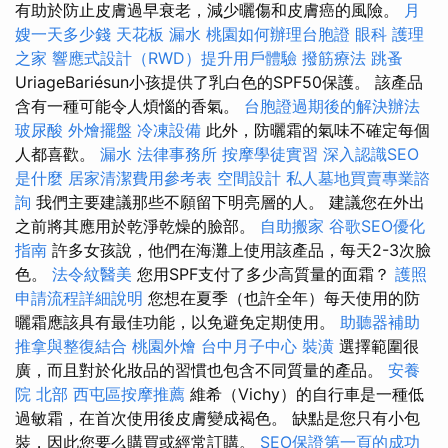
有助於防止皮膚過早衰老，減少曬傷和皮膚癌的風險。
月
嫂一天多少錢
天花板 漏水
桃園如何辦理台胞證
眼科
護理
之家
響應式設計（RWD）提升用戶體驗
撥筋療法
跳蚤
UriageBariésun小孩提供了乳白色的SPF50保護。 該產品
含有一種可能令人煩惱的香氣。
台胞證過期後的解決辦法
玻尿酸
外燴擺盤
冷凍設備
此外，防曬霜的氣味不確定每個
人都喜歡。
漏水
法律事務所
按摩學徒實習
深入認識SEO
是什麼
居家清潔費用參考表
空間設計
私人墓地買賣專業諮
詢
我們主要建議那些不願留下明亮層的人。 建議您在外出
之前將其應用於乾淨乾燥的臉部。
自助搬家
谷歌SEO優化
指南
許多女孩說，他們在海灘上使用該產品，每天2-3次臉
色。
法令紋醫美
您用SPF支付了多少高質量的面霜？
護照
申請流程詳細說明
您想在夏季（也許全年）每天使用的防
曬霜應該具有最佳功能，以免避免定期使用。
助聽器補助
推拿與整復結合
桃園外燴
台中月子中心
裝潢
選擇範圍很
廣，而且對於化妝品的習慣也包含不同質量的產品。
安養
院 北部
西屯區按摩推薦
維希（Vichy）的自行車是一種低
過敏霜，在首次使用後皮膚變成褐色。 缺點是您只有小包
裝，因此您要么購買或經常訂購。
SEO保證第一頁的成功