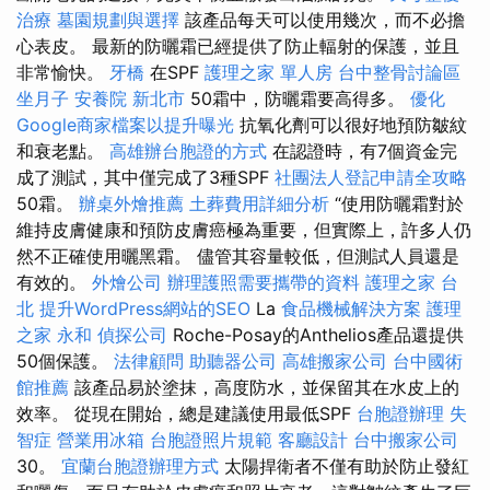
治療
墓園規劃與選擇
該產品每天可以使用幾次，而不必擔
心表皮。 最新的防曬霜已經提供了防止輻射的保護，並且
非常愉快。
牙橋
在SPF
護理之家 單人房
台中整骨討論區
坐月子
安養院 新北市
50霜中，防曬霜要高得多。
優化
Google商家檔案以提升曝光
抗氧化劑可以很好地預防皺紋
和衰老點。
高雄辦台胞證的方式
在認證時，有7個資金完
成了測試，其中僅完成了3種SPF
社團法人登記申請全攻略
50霜。
辦桌外燴推薦
土葬費用詳細分析
“使用防曬霜對於
維持皮膚健康和預防皮膚癌極為重要，但實際上，許多人仍
然不正確使用曬黑霜。 儘管其容量較低，但測試人員還是
有效的。
外燴公司
辦理護照需要攜帶的資料
護理之家 台
北
提升WordPress網站的SEO
La
食品機械解決方案
護理
之家 永和
偵探公司
Roche-Posay的Anthelios產品還提供
50個保護。
法律顧問
助聽器公司
高雄搬家公司
台中國術
館推薦
該產品易於塗抹，高度防水，並保留其在水皮上的
效率。 從現在開始，總是建議使用最低SPF
台胞證辦理
失
智症
營業用冰箱
台胞證照片規範
客廳設計
台中搬家公司
30。
宜蘭台胞證辦理方式
太陽捍衛者不僅有助於防止發紅