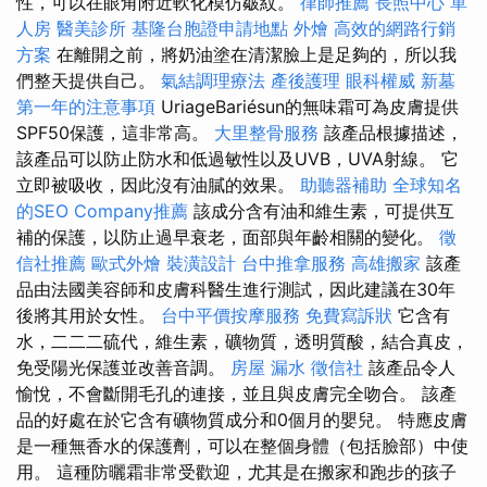
性，可以在眼角附近軟化模仿皺紋。
律師推薦
長照中心 單
人房
醫美診所
基隆台胞證申請地點
外燴
高效的網路行銷
方案
在離開之前，將奶油塗在清潔臉上是足夠的，所以我
們整天提供自己。
氣結調理療法
產後護理
眼科權威
新墓
第一年的注意事項
UriageBariésun的無味霜可為皮膚提供
SPF50保護，這非常高。
大里整骨服務
該產品根據描述，
該產品可以防止防水和低過敏性以及UVB，UVA射線。 它
立即被吸收，因此沒有油膩的效果。
助聽器補助
全球知名
的SEO Company推薦
該成分含有油和維生素，可提供互
補的保護，以防止過早衰老，面部與年齡相關的變化。
徵
信社推薦
歐式外燴
裝潢設計
台中推拿服務
高雄搬家
該產
品由法國美容師和皮膚科醫生進行測試，因此建議在30年
後將其用於女性。
台中平價按摩服務
免費寫訴狀
它含有
水，二二二硫代，維生素，礦物質，透明質酸，結合真皮，
免受陽光保護並改善音調。
房屋 漏水
徵信社
該產品令人
愉悅，不會斷開毛孔的連接，並且與皮膚完全吻合。 該產
品的好處在於它含有礦物質成分和0個月的嬰兒。 特應皮膚
是一種無香水的保護劑，可以在整個身體（包括臉部）中使
用。 這種防曬霜非常受歡迎，尤其是在搬家和跑步的孩子