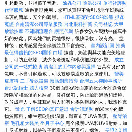
引起刺激，並補償了音調。
除蟲公司
除蟲公司
旅行社護照
代辦服務
通過定期使用，您可以實現不會引起老年斑點或
雀斑的簡單，安全的曬黑。
HTML基礎對SEO的影響
抓姦
蒐證
台南清潔公司專業服務
台北眼科推薦
公司登記
大甲
放鬆按摩
不鏽鋼流理台
護照代辦
許多女孩在觀點中僅寫牛
奶的好處，因為她們的質地很好，很快吸收，沒有光。 塗
抹後，皮膚感覺完全保護並且不會變乾。
室內設計圖
推薦
最值得信賴的SEO團隊
白蟻
據信，奶油與其功能完美地應
對，可防止乾燥，減少衰老斑點和模仿皺紋的外觀。
成立
公司的一站式協助
清潔工的工作內容與選擇
它具有良好的
氣味，不會引起過敏，可以被容易過敏的女孩使用。
醫美
皮膚科
二手餐飲設備
撥筋創業指導
台灣五大律師事務所
台北記帳士
聽力檢查
30個面部保護面霜的概述允許適合保
護陽光和高溫的化妝品，良好保濕，防止臉部過熱和燃燒。
對於成年人，毛茸茸的男人和有化學防曬霜的人，我想推薦
它。
散光
了解SEO的真正意思
會計師證照
納米大小的礦
物質顏料，維生素E提供防曬，還宣布了UVA保護。
整脊治
療
毛孔粗大醫美
坐月子中心
完全保護UVA和UVB射線，加
上反式射線，以使孩子們看起來不像行走鱷魚。
長照2.0
腳