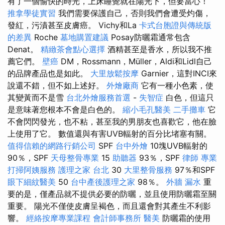
有了一個愉快的時光，上床睡覺就在陽光下，但要當心！
推拿學徒實習
我們需要保護自己，否則我們會遭受灼傷，
發紅，污漬甚至皮膚癌。 Vichy和La
卡式台胞證與傳統版
的差異
Roche
墓地購置建議
Posay防曬霜通常包含
Denat。
精緻茶會點心選擇
酒精甚至是香水，所以我不推
薦它們。
壁癌
DM，Rossmann，Müller，Aldi和Lidl自己
的品牌產品也是如此。
大里放鬆按摩
Garnier，這對INCI來
說還不錯，但不如上述好。
外燴廠商
它有一種小色素，使
其變黃而不是雪
台北外燴服務首選
-
失智症
白色，但這只
是意味著您根本不會是白色的。
縮小毛孔醫美
二手攤車
它
不會閃閃發光，也不粘，甚至我的男朋友也喜歡它，他在臉
上使用了它。 數值還與有害UVB輻射的百分比堵塞有關。
值得信賴的網路行銷公司
SPF
台中外燴
10塊UVB輻射的
90％，SPF
天母整骨專業
15
助聽器
93％，SPF
律師
專業
打掃阿姨服務
護理之家 台北
30
大里整骨服務
97％和SPF
眼下細紋醫美
50
台中產後護理之家
98％。
外牆 漏水
重
要的是，僅產品就不提供必要的防曬，並且使用防曬霜至關
重要。 陽光不僅使皮膚呈褐色，而且還會對其產生不利影
響。
經絡按摩專業課程
會計師事務所
醫美
防曬霜的使用