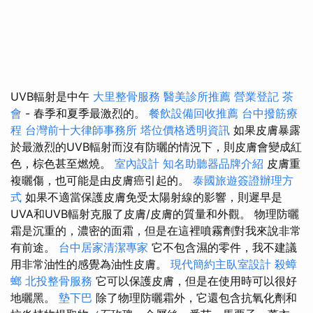
UVB輻射是中午
大里整骨服務
醫美診所推薦
營業登記
茶
會
- 春季和夏季最激烈的。
餐飲設備回收推薦
台中撥筋療
程
台灣前十大律師事務所
塔位價格透明資訊
如果皮膚暴露
於最激烈的UVB輻射而沒有防曬的情況下，則皮膚會變成紅
色，棕色甚至燃燒。
室內設計
知名助聽器品牌介紹
皮膚重
複曬傷，也可能是由皮膚癌引起的。
泰國旅遊簽證辦理方
式
如果不適當保護皮膚免受太陽射線的影響，則遲早是
UVA和UVB輻射克服了皮膚/皮膚的質量和外觀。 物理防曬
霜是沉重的，濃密的面霜，但是在這裡噴霧劑對我來說非常
有前途。
台中居家清潔專家
它不包含濕的零件，我不建議
用非常油性的感覺為油性皮膚。
現代簡約主臥室設計
殺蟑
螂
北投整骨服務
它可以保護皮膚，但是在使用時可以很好
地曬黑。
墊下巴
除了物理防曬霜外，它還包含抗氧化劑和