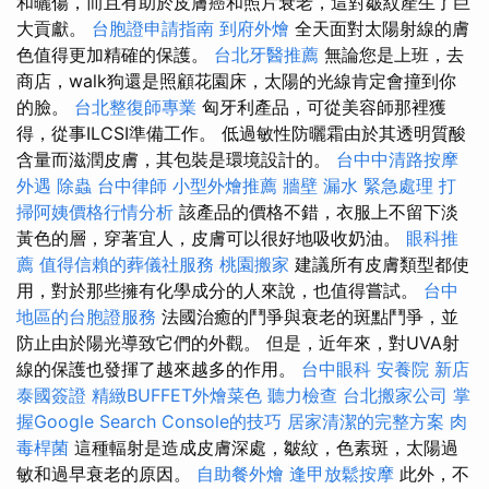
和曬傷，而且有助於皮膚癌和照片衰老，這對皺紋產生了巨
大貢獻。
台胞證申請指南
到府外燴
全天面對太陽射線的膚
色值得更加精確的保護。
台北牙醫推薦
無論您是上班，去
商店，walk狗還是照顧花園床，太陽的光線肯定會撞到你
的臉。
台北整復師專業
匈牙利產品，可從美容師那裡獲
得，從事ILCSI準備工作。 低過敏性防曬霜由於其透明質酸
含量而滋潤皮膚，其包裝是環境設計的。
台中中清路按摩
外遇
除蟲
台中律師
小型外燴推薦
牆壁 漏水 緊急處理
打
掃阿姨價格行情分析
該產品的價格不錯，衣服上不留下淡
黃色的層，穿著宜人，皮膚可以很好地吸收奶油。
眼科推
薦
值得信賴的葬儀社服務
桃園搬家
建議所有皮膚類型都使
用，對於那些擁有化學成分的人來說，也值得嘗試。
台中
地區的台胞證服務
法國治癒的鬥爭與衰老的斑點鬥爭，並
防止由於陽光導致它們的外觀。 但是，近年來，對UVA射
線的保護也發揮了越來越多的作用。
台中眼科
安養院 新店
泰國簽證
精緻BUFFET外燴菜色
聽力檢查
台北搬家公司
掌
握Google Search Console的技巧
居家清潔的完整方案
肉
毒桿菌
這種輻射是造成皮膚深處，皺紋，色素斑，太陽過
敏和過早衰老的原因。
自助餐外燴
逢甲放鬆按摩
此外，不