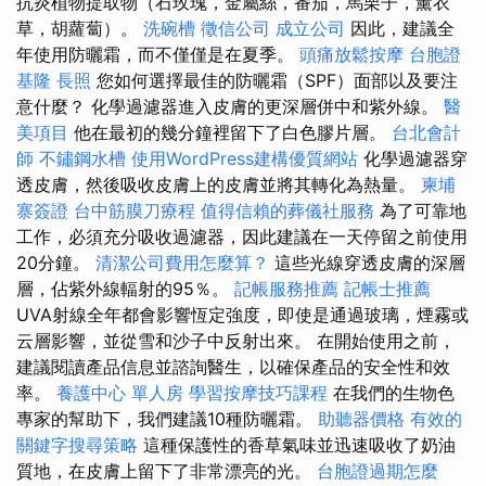
抗炎植物提取物（石玫瑰，金屬絲，番茄，馬栗子，薰衣
草，胡蘿蔔）。
洗碗槽
徵信公司
成立公司
因此，建議全
年使用防曬霜，而不僅僅是在夏季。
頭痛放鬆按摩
台胞證
基隆
長照
您如何選擇最佳的防曬霜（SPF）面部以及要注
意什麼？ 化學過濾器進入皮膚的更深層併中和紫外線。
醫
美項目
他在最初的幾分鐘裡留下了白色膠片層。
台北會計
師
不鏽鋼水槽
使用WordPress建構優質網站
化學過濾器穿
透皮膚，然後吸收皮膚上的皮膚並將其轉化為熱量。
柬埔
寨簽證
台中筋膜刀療程
值得信賴的葬儀社服務
為了可靠地
工作，必須充分吸收過濾器，因此建議在一天停留之前使用
20分鐘。
清潔公司費用怎麼算？
這些光線穿透皮膚的深層
層，佔紫外線輻射的95％。
記帳服務推薦
記帳士推薦
UVA射線全年都會影響恆定強度，即使是通過玻璃，煙霧或
云層影響，並從雪和沙子中反射出來。 在開始使用之前，
建議閱讀產品信息並諮詢醫生，以確保產品的安全性和效
率。
養護中心 單人房
學習按摩技巧課程
在我們的生物色
專家的幫助下，我們建議10種防曬霜。
助聽器價格
有效的
關鍵字搜尋策略
這種保護性的香草氣味並迅速吸收了奶油
質地，在皮膚上留下了非常漂亮的光。
台胞證過期怎麼