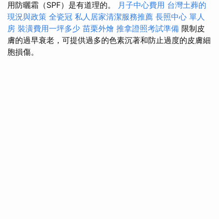
用防曬霜（SPF）是有道理的。
月子中心費用
台灣土葬的
現況與政策
全瓷冠
私人居家清潔服務推薦
長照中心 單人
房
裝潢費用一坪多少
苗栗外燴
推拿證照考試準備
限制皮
膚的過早衰老，可提供過多的色素沉著和防止過度的皮膚細
胞損傷。