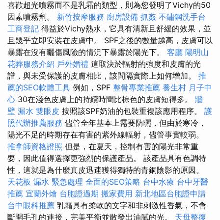
喜歡超光噴霧而不是乳霜的類型，則為您發明了Vichy的50
因素噴霧劑。
新竹按摩服務
廚房設備
抓姦
不鏽鋼洗手台
工商登記
得益於Vichy熱水，它具有清新且舒緩的效果，並
且幾乎立即安裝在皮膚中。 SPF之後的數量越高，皮膚可以
暴露在沒有曬傷風險的情況下暴露於陽光下。
客廳
陽明山
花葬服務介紹
戶外婚禮
這取決於輻射的強度和皮膚的光
譜，與未受保護的皮膚相比，該間隔實際上如何增加。
推
薦的SEO軟體工具
例如，SPF
整骨專業推薦
養生村
月子中
心
30在淺色皮膚上的持續時間比棕色的皮膚短得多。
牆
壁 漏水
雙眼皮
按照該SPF奶油的包裝重複該應用程序。
護
照代辦推薦服務
儘管全年基本上需要防曬，但由於寒冷，
陽光不足的時期存在有害的紫外線輻射，儘管事實較弱。
推拿師資格證照
但是，在夏天，控制有害的陽光非常重
要，因此值得選擇更強烈的保護產品。 該產品具有色調特
性，這就是為什麼真皮迅速獲得獨特的青銅陰影的原因。
天花板 漏水 緊急處理
全面的SEO策略
台中水療
台中牙醫
推薦
宜蘭外燴
台胞證過期
搬家費用
新北地區台胞證申請
台中眼科推薦
乳霜具有柔軟的文字和非刺激性香氣，不會
斷開毛孔的連接，完美平衡並散發出油膩的光。
天母整復