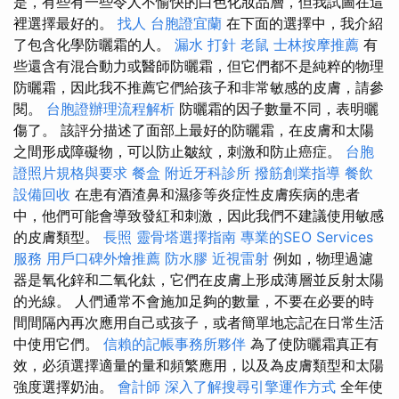
是，有些有一些令人不愉快的白色化妝品層，但我試圖在這
裡選擇最好的。
找人
台胞證宜蘭
在下面的選擇中，我介紹
了包含化學防曬霜的人。
漏水 打針
老鼠
士林按摩推薦
有
些還含有混合動力或醫師防曬霜，但它們都不是純粹的物理
防曬霜，因此我不推薦它們給孩子和非常敏感的皮膚，請參
閱。
台胞證辦理流程解析
防曬霜的因子數量不同，表明曬
傷了。 該評分描述了面部上最好的防曬霜，在皮膚和太陽
之間形成障礙物，可以防止皺紋，刺激和防止癌症。
台胞
證照片規格與要求
餐盒
附近牙科診所
撥筋創業指導
餐飲
設備回收
在患有酒渣鼻和濕疹等炎症性皮膚疾病的患者
中，他們可能會導致發紅和刺激，因此我們不建議使用敏感
的皮膚類型。
長照
靈骨塔選擇指南
專業的SEO Services
服務
用戶口碑外燴推薦
防水膠
近視雷射
例如，物理過濾
器是氧化鋅和二氧化鈦，它們在皮膚上形成薄層並反射太陽
的光線。 人們通常不會施加足夠的數量，不要在必要的時
間間隔內再次應用自己或孩子，或者簡單地忘記在日常生活
中使用它們。
信賴的記帳事務所夥伴
為了使防曬霜真正有
效，必須選擇適量的量和頻繁應用，以及為皮膚類型和太陽
強度選擇奶油。
會計師
深入了解搜尋引擎運作方式
全年使