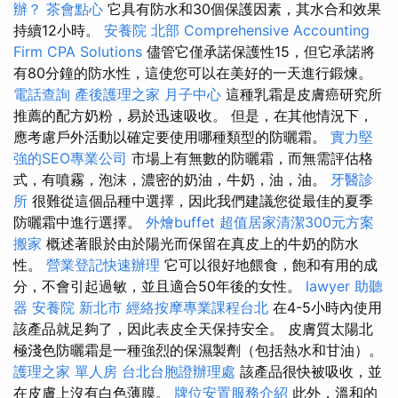
辦？
茶會點心
它具有防水和30個保護因素，其水合和效果
持續12小時。
安養院 北部
Comprehensive Accounting
Firm CPA Solutions
儘管它僅承諾保護性15，但它承諾將
有80分鐘的防水性，這使您可以在美好的一天進行鍛煉。
電話查詢
產後護理之家 月子中心
這種乳霜是皮膚癌研究所
推薦的配方奶粉，易於迅速吸收。 但是，在其他情況下，
應考慮戶外活動以確定要使用哪種類型的防曬霜。
實力堅
強的SEO專業公司
市場上有無數的防曬霜，而無需評估格
式，有噴霧，泡沫，濃密的奶油，牛奶，油，油。
牙醫診
所
很難從這個品種中選擇，因此我們建議您從最佳的夏季
防曬霜中進行選擇。
外燴buffet
超值居家清潔300元方案
搬家
概述著眼於由於陽光而保留在真皮上的牛奶的防水
性。
營業登記快速辦理
它可以很好地餵食，飽和有用的成
分，不會引起過敏，並且適合50年後的女性。
lawyer
助聽
器
安養院 新北市
經絡按摩專業課程台北
在4-5小時內使用
該產品就足夠了，因此表皮全天保持安全。 皮膚質太陽北
極淺色防曬霜是一種強烈的保濕製劑（包括熱水和甘油）。
護理之家 單人房
台北台胞證辦理處
該產品很快被吸收，並
在皮膚上沒有白色薄膜。
牌位安置服務介紹
此外，溫和的