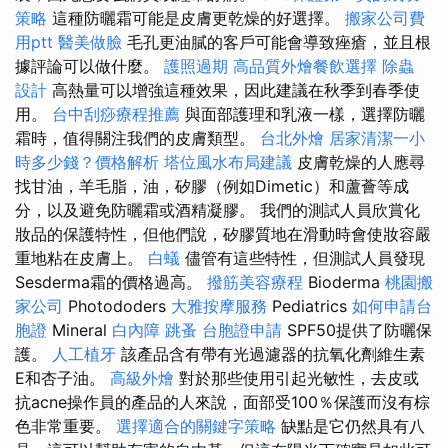
策略
這種防曬霜可能是皮膚更乾燥的好選擇。
搬家公司費
用ptt
醫美做臉
毛孔更油膩的客戶可能會導致痤瘡，並且根
據評論可以做什麼。
護照過期
高品質外燴餐飲選擇
除蟲
設計
高熱量可以增強這種效果，因此建議在秋季到春季使
用。
台中刮痧療程推薦
與面部護理和乳液一樣，選擇防曬
霜時，值得關注我們的皮膚類型。
台北外燴
居家清潔一小
時多少錢？價格解析
塔位風水布局建議
皮膚乾燥的人應尋
找甘油，羊毛脂，油，矽膠（例如Dimetic）和蘆薈等成
分，以及避免防曬霜或酒精凝膠。 我們的測試人員欣賞化
妝品的保護特性，但他們說，矽膠質地在滑動時會使妝容嚴
重地粘在皮膚上。
白蟻
儘管有這些特性，但測試人員發現
Sesderma霜的價格過高。
撥筋美容療程
Bioderma
桃園搬
家公司
Photododers
大雅按摩服務
Pediatrics
如何申請台
胞證
Mineral
白內障
跳蚤
台胞證申請
SPF50提供了防曬保
護。
人工植牙
該產品含有帶有光過濾器的抗氧化劑維生素
E和杏子油。
高級外燴
對於那些使用引起光敏性，去皮或
抗acne操作員的產品的人來說，面部受100％保護而沒有棕
色非常重要。
選擇適合的關鍵字策略
缺點是它仍然具有八