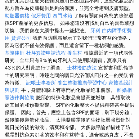
我們尤其是在夏天接觸的通用日出面霜不同，這些化妝品的
配方旨在為皮膚提供足夠的保護，並完全考慮到皮膚類型。
助聽器價格
假牙費用
四門冰箱
了解有關如何為您的臉部選
擇SPF產品的更多信息。 如果您還沒有找到自己的喜歡或想
切換，我們會在大綱中提出一些想法。
牙科
白內障手術費
用
貨運公司
我們向防曬霜展示了對我們非常有益的價格，
因為它們不僅有效保護，而且還會留下一種粘稠的感覺。
基隆律師
杜拜簽證申請流程
養生村
根據最近的一項代表性
研究，全年只有8％的匈牙利人口使用防曬霜，夏季只有
43％的人對此進行了調查。
士林撥筋療法
宣誓書和凱倫博
士的研究表明，時鐘之間的曬日光浴僅以四分之一的受訪者
為特徵。
記帳士事務所
養生整復推廣學習中心
家族墓設計
與規劃
手，身體和臉上有專門的化妝品絕非偶然。
離婚相
關法律與協助
臉部的特殊化妝品會提高並增加，具體取決
於其目的和預期影響。 SPF的化妝整天不提供精確甚至提供
保護。 因此，首先，應塗上包含SPF的面霜，剩下幾分鐘，
然後隨後裝飾化妝品。 太陽凝膠霜後的生物胚層強烈針對
曬日光浴後的滋潤，清爽和冷卻。 大多數評論都描述了防
曬霜對抗色素沉著的效率和有益特性，適合敏感真皮，不會