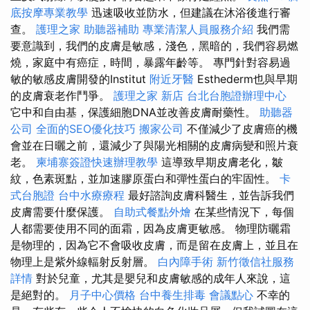
底按摩專業教學
迅速吸收並防水，但建議在沐浴後進行審
查。
護理之家
助聽器補助
專業清潔人員服務介紹
我們需
要意識到，我們的皮膚是敏感，淺色，黑暗的，我們容易燃
燒，家庭中有癌症，時間，暴露年齡等。 專門針對容易過
敏的敏感皮膚開發的Institut
附近牙醫
Esthederm也與早期
的皮膚衰老作鬥爭。
護理之家 新店
台北台胞證辦理中心
它中和自由基，保護細胞DNA並改善皮膚耐藥性。
助聽器
公司
全面的SEO優化技巧
搬家公司
不僅減少了皮膚癌的機
會並在日曬之前，還減少了與陽光相關的皮膚病變和照片衰
老。
柬埔寨簽證快速辦理教學
這導致早期皮膚老化，皺
紋，色素斑點，並加速膠原蛋白和彈性蛋白的牢固性。
卡
式台胞證
台中水療療程
最好諮詢皮膚科醫生，並告訴我們
皮膚需要什麼保護。
自助式餐點外燴
在某些情況下，每個
人都需要使用不同的面霜，因為皮膚更敏感。 物理防曬霜
是物理的，因為它不會吸收皮膚，而是留在皮膚上，並且在
物理上是紫外線輻射反射層。
白內障手術
新竹徵信社服務
詳情
對於兒童，尤其是嬰兒和皮膚敏感的成年人來說，這
是絕對的。
月子中心價格
台中養生排毒
會議點心
不幸的