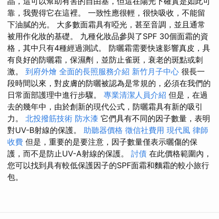
晶，這可以幫助有害的自由基，但這在陽光下確實是如此可
靠，我覺得它在這裡。 一致性應很輕，很快吸收，不能留
下油膩的光。 大多數面霜具有啞光，甚至音調，並且通常
被用作化妝的基礎。 九種化妝品參與了SPF 30個面霜的資
格，其中只有4種經過測試。 防曬霜需要快速影響真皮，具
有良好的防曬霜，保濕劑，並防止雀斑，衰老的斑點或刺
激。
到府外燴
全面的長照服務介紹
新竹月子中心
很長一
段時間以來，對皮膚的防曬被認為是常規的，必須在我們的
日常面部護理中進行步驟。
專業清潔人員介紹
但是，在過
去的幾年中，由於創新的現代公式，防曬霜具有新的吸引
力。
北投撥筋技術
防水漆
它們具有不同的因子數量，表明
對UV-B射線的保護。
助聽器價格
徵信社費用
現代風
律師
收費
但是，重要的是要注意，因子數量僅表示曬傷的保
護，而不是防止UV-A射線的保護。
討債
在此價格範圍內，
您可以找到具有較低保護因子的SPF面霜和麵霜的較小旅行
包。