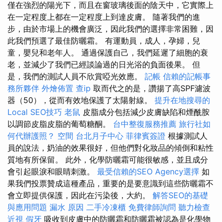
僅在強烈的陽光下，而且在窗玻璃後面的陰天中，它實際上
在一定程度上都在一定程度上到達皮膚。 隨著我們的進
步，由於市場上的機會廣泛，因此我們的選擇非常困難，因
此我們預選了最佳防曬霜。 有運動員，成人，孕婦，兒
童，嬰兒和老年人。 通過保護自己，我們延遲了細胞的衰
老，並減少了我們已經談論過的日光浴的負面後果。 但
是，我們的測試人員不欣賞啞光效應。
記帳
信賴的記帳事
務所夥伴
外燴佈置
查ip
取而代之的是，讚揚了高SPF濾波
器（50），從而有效地保護了太陽射線。
提升在地搜尋的
Local SEO技巧
老鼠
皮脂成分包括減少皮膚缺陷和煙酰胺
以調節皮脂皮脂的葡萄糖酮。
台中整復服務推薦
旅行社如
何代辦護照？
空間
台北月子中心
菲律賓簽證
根據測試人
員的說法，奶油的效果很好，但他們對化妝品的傾倒和粘性
質地有所保留。 此外，化學防曬霜可能很敏感，並且成分
會引起眼淚和眼睛刺激。
最受信賴的SEO Agency選擇
如
果我們投票贊成這種產品，重要的是要意識到這些防曬霜不
會立即提供保護，因此在污染後，大約。
解答SEO的基礎
與應用問題
漏水 原因
二手冷凍櫃
免費律師詢問
聽力檢查
近視
假牙
吸收到皮膚中的防曬霜和防曬霜被認為是化學物