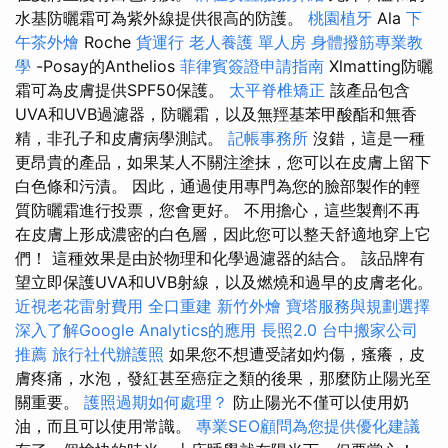
水基防曬霜可為紫外線提供很高的防護。
桃園植牙
Ala
下
午茶外燴
Roche
貨運行
老人養護 單人房
身體撥筋專業教
學
-Posay的Anthelios
菲律賓簽證申請指南
Xlmatting防曬
霜可為皮膚提供SPF50保護。
太平脊椎矯正
該產品包含
UVA和UVB過濾器，防曬霜，以及無羥基苯甲酸酯和無香
精，非孔子和皮膚病學測試。
記帳事務所
沒錯，這是一種
更昂貴的產品，如果某人不關注塗抹，您可以在皮膚上留下
白色條和污漬。 因此，通過使用專門為您的臉部製作的輕
質防曬霜進行投票，您會更好。 不用擔心，這些製劑不再
在皮膚上形成濃密的白色層，因此您可以整天舒適地穿上它
們！ 這種效果是由於物理和化學過濾器的結合。 該品牌有
望立即保護UVA和UVB射線，以及燃燒和過早的皮膚老化。
近視老花雷射費用
全口重建
新竹外燴
寶塔服務與規劃選擇
深入了解Google Analytics的應用
長照2.0
台中搬家公司
推薦
旅行社代辦護照
如果您不想遭受諸如灼傷，瘙癢，皮
膚疼痛，水泡，發紅甚至癌症之類的後果，那麼防止陽光至
關重要。
護照過期如何處理？
防止陽光不僅可以使用奶
油，而且可以使用常識。
專業SEO顧問為您提供優化建議