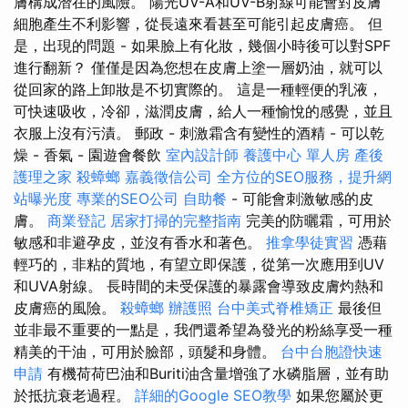
膚構成潛在的風險。 陽光UV-A和UV-B射線可能會對皮膚
細胞產生不利影響，從長遠來看甚至可能引起皮膚癌。 但
是，出現的問題 - 如果臉上有化妝，幾個小時後可以對SPF
進行翻新？ 僅僅是因為您想在皮膚上塗一層奶油，就可以
從回家的路上卸妝是不切實際的。 這是一種輕便的乳液，
可快速吸收，冷卻，滋潤皮膚，給人一種愉悅的感覺，並且
衣服上沒有污漬。 郵政 - 刺激霜含有變性的酒精 - 可以乾
燥 - 香氣 - 園遊會餐飲
室內設計師
養護中心 單人房
產後
護理之家
殺蟑螂
嘉義徵信公司
全方位的SEO服務，提升網
站曝光度
專業的SEO公司
自助餐
- 可能會刺激敏感的皮
膚。
商業登記
居家打掃的完整指南
完美的防曬霜，可用於
敏感和非避孕皮，並沒有香水和著色。
推拿學徒實習
憑藉
輕巧的，非粘的質地，有望立即保護，從第一次應用到UV
和UVA射線。 長時間的未受保護的暴露會導致皮膚灼熱和
皮膚癌的風險。
殺蟑螂
辦護照
台中美式脊椎矯正
最後但
並非最不重要的一點是，我們還希望為發光的粉絲享受一種
精美的干油，可用於臉部，頭髮和身體。
台中台胞證快速
申請
有機荷荷巴油和Buriti油含量增強了水磷脂層，並有助
於抵抗衰老過程。
詳細的Google SEO教學
如果您屬於更