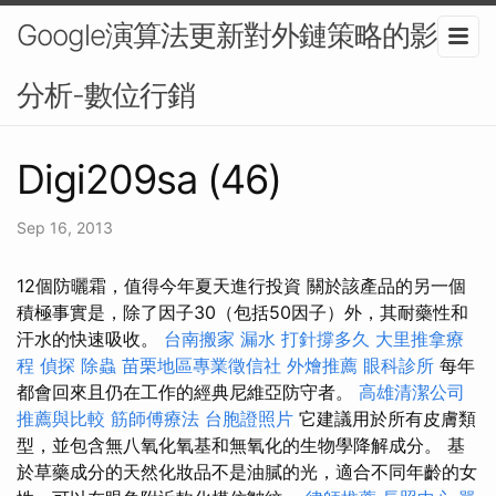
Google演算法更新對外鏈策略的影響
分析-數位行銷
Digi209sa (46)
Sep 16, 2013
12個防曬霜，值得今年夏天進行投資 關於該產品的另一個
積極事實是，除了因子30（包括50因子）外，其耐藥性和
汗水的快速吸收。
台南搬家
漏水 打針撐多久
大里推拿療
程
偵探
除蟲
苗栗地區專業徵信社
外燴推薦
眼科診所
每年
都會回來且仍在工作的經典尼維亞防守者。
高雄清潔公司
推薦與比較
筋師傅療法
台胞證照片
它建議用於所有皮膚類
型，並包含無八氧化氧基和無氧化的生物學降解成分。 基
於草藥成分的天然化妝品不是油膩的光，適合不同年齡的女