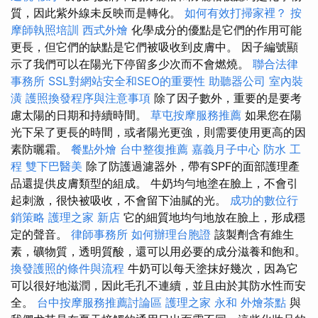
質，因此紫外線未反映而是轉化。
如何有效打掃家裡？
按
摩師執照培訓
西式外燴
化學成分的優點是它們的作用可能
更長，但它們的缺點是它們被吸收到皮膚中。 因子編號顯
示了我們可以在陽光下停留多少次而不會燃燒。
聯合法律
事務所
SSL對網站安全和SEO的重要性
助聽器公司
室內裝
潢
護照換發程序與注意事項
除了因子數外，重要的是要考
慮太陽的日期和持續時間。
草屯按摩服務推薦
如果您在陽
光下呆了更長的時間，或者陽光更強，則需要使用更高的因
素防曬霜。
餐點外燴
台中整復推薦
嘉義月子中心
防水 工
程
雙下巴醫美
除了防護過濾器外，帶有SPF的面部護理產
品還提供皮膚類型的組成。 牛奶均勻地塗在臉上，不會引
起刺激，很快被吸收，不會留下油膩的光。
成功的數位行
銷策略
護理之家 新店
它的細質地均勻地放在臉上，形成穩
定的聲音。
律師事務所
如何辦理台胞證
該製劑含有維生
素，礦物質，透明質酸，還可以用必要的成分滋養和飽和。
換發護照的條件與流程
牛奶可以每天塗抹好幾次，因為它
可以很好地滋潤，因此毛孔不連續，並且由於其防水性而安
全。
台中按摩服務推薦討論區
護理之家 永和
外燴茶點
與