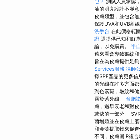
照？
測試人員承認
油的明亮設計不滿意
皮膚類型，並包含無
保護UVA和UVB
洗手台
在此價格範圍
證
還提供已知和鮮
論，以免購買。
半
遠來看會導致皺紋和
旨在為皮膚提供足夠
Services服務
律師
擇SPF產品的更多
的光線在許多方面
到色素斑，皺紋和
露於紫外線。
台胞
膚，過早衰老和對
或缺的一部分。 SV
菌增殖並在皮膚上磨
和金藻提取物來促
不同，皮膚圖IR複