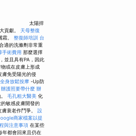
太陽捍
巨大貢獻。
天母整復
曬霜。
整復師培訓
台
合適的洗滌劑非常重
障手術費用
那麼選擇
0，並且具有PA，因此
留物或在皮膚上形成
皮膚免受陽光的侵
全身放鬆按摩
-Up防
。
辦護照要帶什麼
辦
地。
毛孔粗大醫美
化
敏的敏感皮膚開發的
期的皮膚衰老作鬥爭。
設
oogle商家檔案以提
程與注意事項
在某些
每年都會回來且仍在