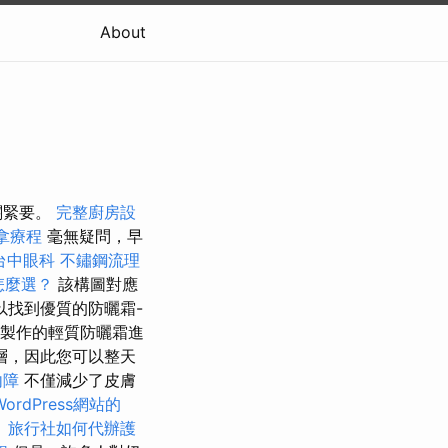
About
關緊要。
完整廚房設
拿療程
毫無疑問，早
台中眼科
不鏽鋼流理
怎麼選？
該構圖對應
以找到優質的防曬霜-
部製作的輕質防曬霜進
層，因此您可以整天
內障
不僅減少了皮膚
ordPress網站的
。
旅行社如何代辦護