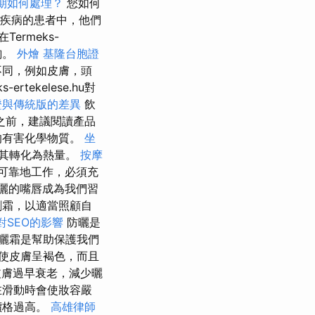
期如何處理？
您如何
膚疾病的患者中，他們
在Termeks-
詢。
外燴
基隆台胞證
不同，例如皮膚，頭
s-ertekelese.hu對
證與傳統版的差異
飲
之前，建議閱讀產品
的有害化學物質。
坐
其轉化為熱量。
按摩
可靠地工作，必須充
曬的嘴唇成為我們習
劑霜，以適當照顧自
對SEO的影響
防曬是
曬霜是幫助保護我們
使皮膚呈褐色，而且
膚過早衰老，減少曬
在滑動時會使妝容嚴
價格過高。
高雄律師