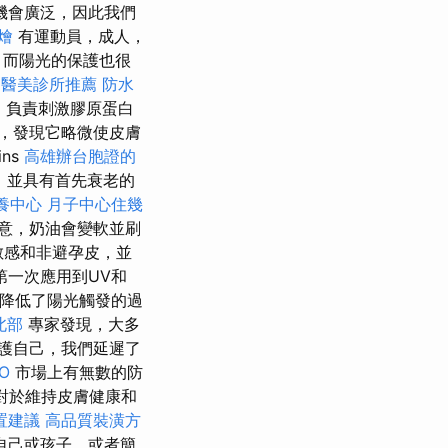
機會廣泛，因此我們
燴
有運動員，成人，
，而陽光的保護也很
醫美診所推薦
防水
，負責刺激膠原蛋白
，發現它略微使皮膚
ns
高雄辦台胞證的
，並具有首先衰老的
養中心
月子中心住幾
意，奶油會變軟並刷
敏感和非避孕皮，並
第一次應用到UV和
並降低了陽光觸發的過
北部
專家發現，大多
護自己，我們延遲了
O
市場上有無數的防
對於維持皮膚健康和
置建議
高品質裝潢方
自己或孩子，或者簡