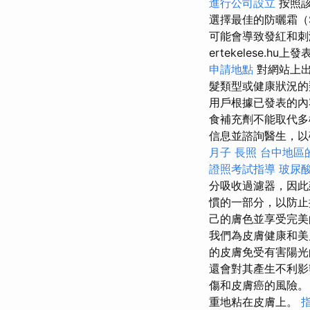
進行公司設立
按照該
選擇最佳的防曬霜（
可能會導致發紅和刺
ertekelese
申請地點
對網站上
髮類型或健康狀況
用戶根據已發表的內
食補充劑不能取代多
信息並諮詢醫生，以
月子
長照
台中地區
證照考試指導
玻尿
分吸收過濾器，因此
慣的一部分，以防止
己的膚色並享受完
我們為皮膚健康和美
的皮膚免受有害陽
還會對其產生不利
傷和皮膚癌的風險。
重地粘在皮膚上。