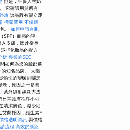
程
但是，許多人對奶
。 它建議用於所有
外燴
該品牌有望立即
案
搬家費用
不鏽鋼
行包。
如何申請台胞
（SPF）面霜的評
深入皮膚，因此從長
，這些化妝品的配方
分析
專業的SEO
關如何為您的臉部選
的知名品牌。 太陽
從愉快的變暖到曬黑
變老，原因之一是暴
司
紫外線射線耗盡皮
們日常護膚程序不可
它旨在清潔膚色，減少細
生艾蘭托因，維生素E
價格透明資訊
與價格
申請流程
高效的網路