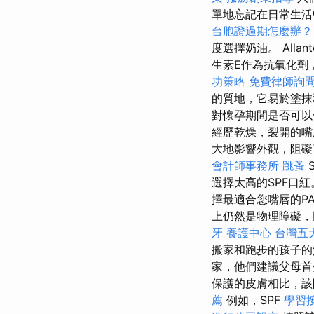
單地忘記在日常生
台胞證過期怎麼辦
度選擇奶油。 All
生素E作為抗氧化劑
功策略
免費律師詢
的質地，它易於塗抹
對懷孕期間是否可
經歷乾燥，裂開的
大地影響外觀，阻礙
會計師事務所
跳蚤
選擇太高的SPF口
擇最適合您嘴唇的P
上仍然是物理障礙，
牙
養護中心
台灣五
搬家和跑步的孩子
家，他們建議父母首
保護的皮膚相比，
薦
例如，SPF
學習