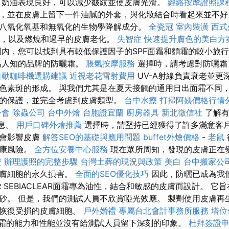
，奶油表現良好，可以減少皺紋並使皮膚光滑。
經絡按摩證照課
，並在皮膚上留下一件油膩的外套，與化妝結合時看起來並不好
八氧化氧基和無氧化的生物學降解成分。
全瓷冠
室內裝潢
西式
射線，以及燃燒和過早的皮膚老化。
失智症
快速提升膚色的美白方
內，您可以找到具有較低保護因子的SPF面霜和麵霜的較小旅
為人知的品牌的防曬霜。
脹氣按摩服務
選擇時，請考慮對防曬霜
自動咖啡機選購建議
近視老花雷射費用
UV-A射線負責衰老並更
色素斑的形成。 與我們尤其是在夏天接觸的通用日出面霜不同
的保護，並完全考慮到皮膚類型。
台中水療
打掃阿姨價格行情
公會
除蟲公司
台中外燴
台胞證宜蘭
廚房器具
新北徵信社
了解有
信息。
用戶口碑外燴推薦
選擇時，請堅持已經獲得了許多滿意客戶
都會影響皮膚
解答SEO的基礎與應用問題
buffet外燴價格
-
老鼠
健康風險。
全方位安養中心服務
現在眾所周知，發現的皮膚正在
證
辦理護照的完整步驟
台灣土葬的現況與政策
美白
台中搬家公
皮膚細胞的永久損害。
全面的SEO優化技巧
因此，防曬已成為我
R SEBIACLEAR面霜專為油性，結合和敏感的皮膚而設計。 
砂。 但是，我們的測試人員不欣賞啞光效應。 製劑使用皮膚再
進恢復受損的皮膚細胞。
戶外婚禮
專屬台北會計事務所服務
塔位
合霜的能力和性能並沒有給測試人員留下深刻的印象。
杜拜簽證