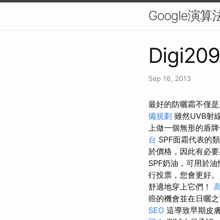
Google
Digi209
Sep 16, 2013
最好的防曬霜不僅是
備規劃
雖然UVB射
上做一個無形的盾
台
SPF面霜代表的
於價格，因此有必要
SPF奶油，可用於
行投票，您會更好
舒適地穿上它們！
癌的機會並在日曬之
SEO
這導致早期皮膚