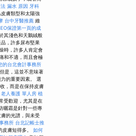
療法
漏水 原因
牙科
為皮膚類型和太陽強
摩
台中牙醫推薦
維
SEO保證第一頁的成
於其淺色和天鵝絨般
產品，許多尿布堅果
燥時，許多人肯定會
痛和不適，而且會極
您的台北會計事務所
但是，這並不意味著
能力的重要因素。 選
收，而是在保持皮膚
。
老人養護 單人房
植
常受歡迎，尤其是在
防曬霜是針對一些專
皮膚的光譜，與未受
事務所
台北記帳士推
的皮膚短得多。
如何