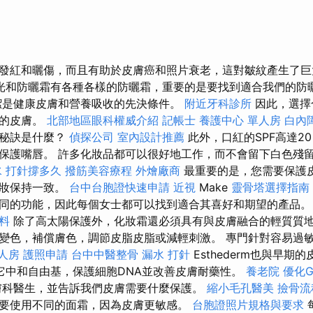
發紅和曬傷，而且有助於皮膚癌和照片衰老，這對皺紋產生了
光和防曬霜有各種各樣的防曬霜，重要的是要找到適合我們的防
是健康皮膚和營養吸收的先決條件。
附近牙科診所
因此，選擇
感的皮膚。
北部地區眼科權威介紹
記帳士
養護中心 單人房
白內
的秘訣是什麼？
偵探公司
室內設計推薦
此外，口紅的SPF高達2
保護嘴唇。 許多化妝品都可以很好地工作，而不會留下白色殘
水 打針撐多久
撥筋美容療程
外燴廠商
最重要的是，您需要保護
化妝保持一致。
台中台胞證快速申請
近視
Make
靈骨塔選擇指南
同的功能，因此每個女士都可以找到適合其喜好和期望的產品
資料
除了高太陽保護外，化妝霜還必須具有與皮膚融合的輕質質
變色，補償膚色，調節皮脂皮脂或減輕刺激。 專門針對容易過
人房
護照申請
台中中醫整骨
漏水 打針
Esthederm也與早
它中和自由基，保護細胞DNA並改善皮膚耐藥性。
養老院
優化G
膚科醫生，並告訴我們皮膚需要什麼保護。
縮小毛孔醫美
撿骨流
要使用不同的面霜，因為皮膚更敏感。
台胞證照片規格與要求