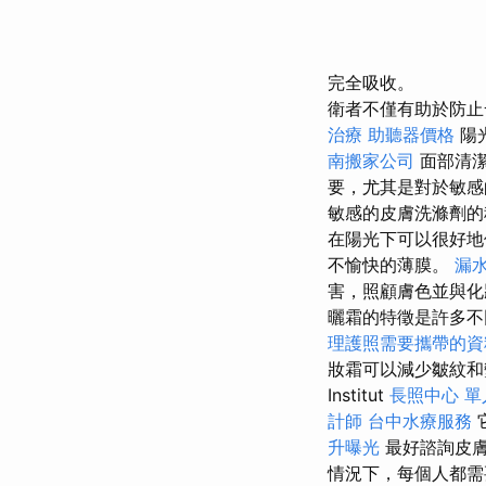
完全吸收。
衛者不僅有助於防止
治療
助聽器價格
陽
南搬家公司
面部清潔
要，尤其是對於敏
敏感的皮膚洗滌劑
在陽光下可以很好地
不愉快的薄膜。
漏
害，照顧膚色並與
曬霜的特徵是許多不
理護照需要攜帶的
妝霜可以減少皺紋和
Institut
長照中心 單
計師
台中水療服務
升曝光
最好諮詢皮
情況下，每個人都需