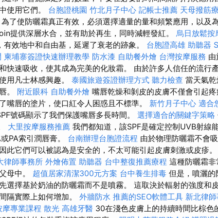
活中使用它們。
台胞證桃園
竹北月子中心
記帳士推薦
天母撥筋
？
為了使防曬霜真正有效，必須選擇適量的量和頻繁應用，以及
antoin提供深層水合，並有助於再生，同時減輕發紅。
烏日放鬆按
，有效地中和自由基，延遲了衰老的跡象。
台胞證高雄
助聽器
問
柬埔寨簽證快速辦理教學
防水漆
自助餐外燴
台灣按摩服務
由
和快速吸收，使其成為完美的化妝霜。 由於許多人信任的流行
以使用凡士林感興趣。
泰國旅遊簽證辦理方式
聽力檢查
當天氣乾
嘴唇。
附近眼科
自助餐外燴
嘴唇乾燥和剝皮的皮膚不僅會引起疼
了嘴唇的塗片，使口紅令人困惑且不標準。
新竹月子中心
適合
SPF號碼顯示了我們保護嘴唇多長時間。
選擇適合的關鍵字策略
紅。
大里按摩服務推薦
我們都知道，該SPF是確定控制UVB射線
A或PA索引潤唇膏。
台南辦理台胞證流程
由於物理防曬霜不會吸
因此它們可以被認為是安全的，不太可能引起皮膚刺激或皮疹
大律師事務所
外燴佈置
助聽器
台中整復推薦療程
這種防曬霜非
的父母中。
超值居家清潔300元方案
台中養生排毒
但是，噴灑的
先選擇基於奶油的防曬霜而不是噴霧。 這取決於輻射的強度和
該間隔實際上如何增加。
外牆防水
推薦的SEO軟體工具
新北律師
按摩專業課程
散光
高雄牙醫
30在淺色皮膚上的持續時間比棕色