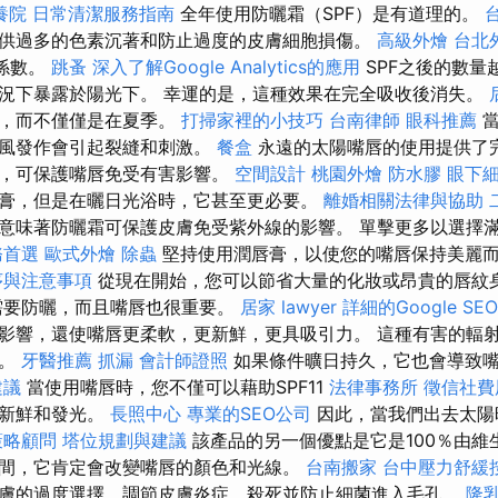
養院
日常清潔服務指南
全年使用防曬霜（SPF）是有道理的。
供過多的色素沉著和防止過度的皮膚細胞損傷。
高級外燴
台北
曬係數。
跳蚤
深入了解Google Analytics的應用
SPF之後的數量
況下暴露於陽光下。 幸運的是，這種效果在完全吸收後消失。
霜，而不僅僅是在夏季。
打掃家裡的小技巧
台南律師
眼科推薦
當
和風發作會引起裂縫和刺激。
餐盒
永遠的太陽嘴唇的使用提供了
礙，可保護嘴唇免受有害影響。
空間設計
桃園外燴
防水膠
眼下
膏，但是在曬日光浴時，它甚至更必要。
離婚相關法律與協助
意味著防曬霜可保護皮膚免受紫外線的影響。 單擊更多以選擇
務首選
歐式外燴
除蟲
堅持使用潤唇膏，以使您的嘴唇保持美麗
序與注意事項
從現在開始，您可以節省大量的化妝或昂貴的唇紋
需要防曬，而且嘴唇也很重要。
居家
lawyer
詳細的Google SE
影響，還使嘴唇更柔軟，更新鮮，更具吸引力。 這種有害的輻
痛。
牙醫推薦
抓漏
會計師證照
如果條件曠日持久，它也會導致
建議
當使用嘴唇時，您不僅可以藉助SPF11
法律事務所
徵信社費
，新鮮和發光。
長照中心
專業的SEO公司
因此，當我們出去太陽
策略顧問
塔位規劃與建議
該產品的另一個優點是它是100％由維
間，它肯定會改變嘴唇的顏色和光線。
台南搬家
台中壓力舒緩
膚的過度選擇，調節皮膚炎症，殺死並防止細菌進入毛孔。
隆