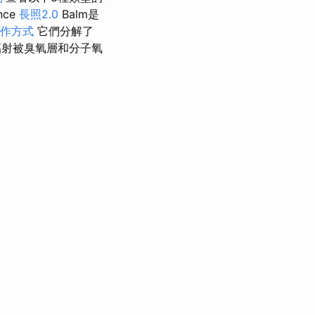
nce
長照2.0
Balm是
作方式
它們分解了
輻射被臭氧層和分子氧