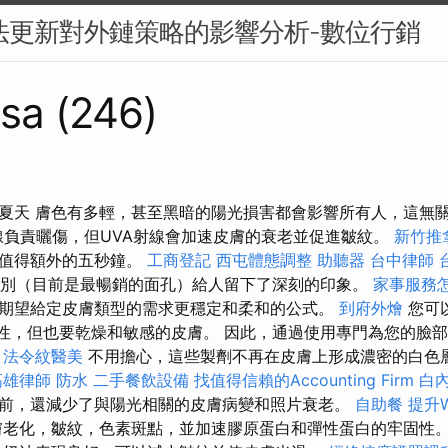
演算法更新對外鏈策略的影響分析-數位行銷
sa (246)
夏天 膚色有多輕，甚至黑暗的陽光損害都會影響所有人，這無
線負責曬傷，但UVA射線會加速皮膚的衰老並促進皺紋。
新竹推
牌值得額外的五秒鐘。
工商登記
西屯體態調整
助聽器
台中律師
類別（目前是最暢銷的面孔）給人留下了深刻的印象。
家事服務
期望給定皮膚類型的需求更穩定和柔和的公式。
到府外燴
您可
油性，但也要乾燥和敏感的皮膚。 因此，通過使用專門為您的臉
。
法令紋醫美
不用擔心，這些製劑不再在皮膚上形成濃密的白色
高雄律師
防水
二手餐飲設備
找值得信賴的Accounting Firm
白
前，還減少了與陽光相關的皮膚病變和照片衰老。
自助餐
提升W
老化，皺紋，色素斑點，並加速膠原蛋白和彈性蛋白的牢固性