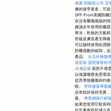
推薦
助聽器公司
安
膚的過早衰老，可提
SPF-From英國防
在沒有曬傷風險的情
建議全年使用防曬
寒冷，乾燥的天氣
舒緩皮膚並產生障
可以隨時使用此潤唇
防曬係數的縮寫，這
產品。
台北外燴服
視雷射
護照換發程
冷凍設備
面部不僅
以保護嘴唇免受環境
從而導致曬傷和灼
暗。
壁癌修復專業
這有助於保持充實
膏。
專業網路行銷
如果您使用它較長時
抗生素有助於減少皮