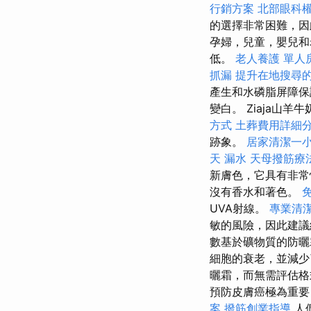
行銷方案
北部眼科
的選擇非常困難，
孕婦，兒童，嬰兒和
低。
老人養護 單人
抓漏
提升在地搜尋的L
產生和水磷脂屏障
變白。 Ziaja山羊
方式
土葬費用詳細
跡象。
居家清潔一
天
漏水
天母撥筋療
新膚色，它具有非常
沒有香水和著色。
UVA射線。
專業清
敏的風險，因此建
數基於礦物質的防曬
細胞的衰老，並減少
曬霜，而無需評估格
預防皮膚癌極為重要
案
撥筋創業指導
人