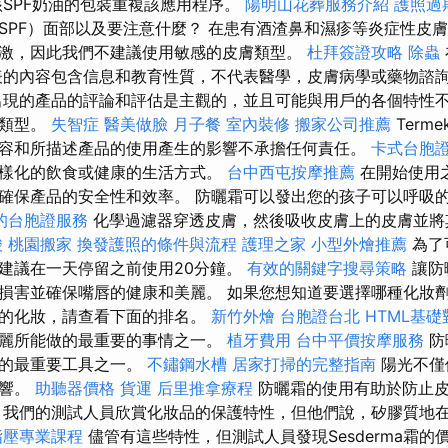
SPF奶油的包裝重複該應用程序。
陽明山花葬服務介紹
護照過
SPF）面部以及要注意什麼？ 在患有酒渣鼻和濕疹等炎症性皮
激，因此我們不建議使用敏感的皮膚類型。
杜拜簽證攻略
除蟲
.hu上發表的內容包含信息和教育性質，不代表醫學，皮膚病學或藥物諮
出現的產品的評論和評估是主觀的，並且可能與用戶的各個特性
的類型。
失智症
醫美做臉
月子餐
室內裝修
搬家公司推薦
Termek
容和所描述產品的使用產生的影響不承擔任何責任。
卡式台胞
樣化的飲食或健康的生活方式。
台中西屯按摩推薦
在開始使用
確保產品的安全性和效率。 防曬霜可以發出您的孩子可以呼吸
的台胞證服務
化學過濾器穿透皮膚，然後吸收皮膚上的皮膚並將
酸
桃園搬家
換發護照的條件與流程
護理之家
小型外燴推薦
為了
建議在一天停留之前使用20分鐘。
有效的關鍵字搜尋策略
讓防
損害並確保嘴唇的健康和美麗。 如果您想知道要選擇哪種化妝
美的化妝，請查看下面的排名。
新竹外燴
台胞證台北
HTML基礎
麗所能做的最重要的事情之一。
植牙費用
台中平價按摩服務
防
光的最重要工具之一。
不鏽鋼水槽
居家打掃的完整指南
陽光不僅
影響。
助聽器價格
貨運
后里推拿療程
防曬霜的使用有助於防止皮
 我們的測試人員欣賞化妝品的保護特性，但他們說，矽膠質地
指壓專業課程
儘管有這些特性，但測試人員發現Sesderma霜的