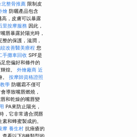
台北整骨推薦
限制皮
外燴
防曬產品包含
越高，皮膚可以暴露
后里按摩服務
因此，
嘴唇暴露於陽光時，
完整的保護，滋潤，
細紋改善醫美療程
您
二手攤車回收
SPF是
滿足您偏好和條件的
而輝煌。
外燴廠商
近
身。
按摩師資格證照
O教學
防曬霜不僅可
射會導致嘴唇燃燒，
嘴唇和乾燥的嘴唇變
用
PA來防止陽光，
時，它非常適合潤唇
生素和蜂蜜製成的。
按摩
養生村
抗痤瘡的
乳
查看以下8種類型的