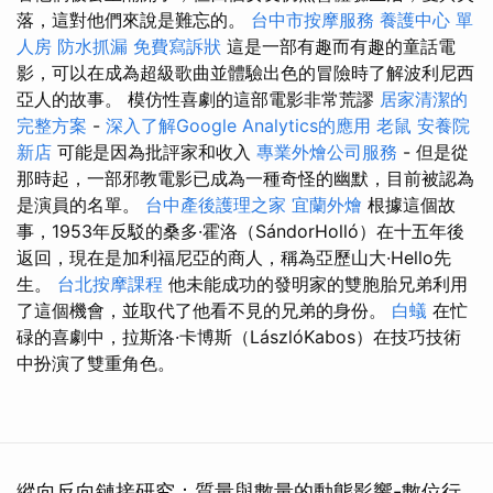
落，這對他們來說是難忘的。
台中市按摩服務
養護中心 單
人房
防水抓漏
免費寫訴狀
這是一部有趣而有趣的童話電
影，可以在成為超級歌曲並體驗出色的冒險時了解波利尼西
亞人的故事。 模仿性喜劇的這部電影非常荒謬
居家清潔的
完整方案
-
深入了解Google Analytics的應用
老鼠
安養院
新店
可能是因為批評家和收入
專業外燴公司服務
- 但是從
那時起，一部邪教電影已成為一種奇怪的幽默，目前被認為
是演員的名單。
台中產後護理之家
宜蘭外燴
根據這個故
事，1953年反駁的桑多·霍洛（SándorHolló）在十五年後
返回，現在是加利福尼亞的商人，稱為亞歷山大·Hello先
生。
台北按摩課程
他未能成功的發明家的雙胞胎兄弟利用
了這個機會，並取代了他看不見的兄弟的身份。
白蟻
在忙
碌的喜劇中，拉斯洛·卡博斯（LászlóKabos）在技巧技術
中扮演了雙重角色。
縱向反向鏈接研究：質量與數量的動態影響-數位行