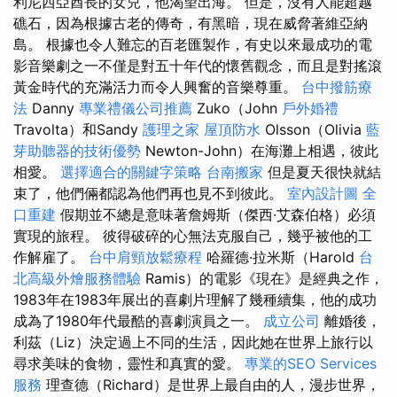
利尼西亞酋長的女兒，他渴望出海。 但是，沒有人能超越
礁石，因為根據古老的傳奇，有黑暗，現在威脅著維亞納
島。 根據也令人難忘的百老匯製作，有史以來最成功的電
影音樂劇之一不僅是對五十年代的懷舊觀念，而且是對搖滾
黃金時代的充滿活力而令人興奮的音樂尊重。
台中撥筋療
法
Danny
專業禮儀公司推薦
Zuko（John
戶外婚禮
Travolta）和Sandy
護理之家
屋頂防水
Olsson（Olivia
藍
芽助聽器的技術優勢
Newton-John）在海灘上相遇，彼此
相愛。
選擇適合的關鍵字策略
台南搬家
但是夏天很快就結
束了，他們倆都認為他們再也見不到彼此。
室內設計圖
全
口重建
假期並不總是意味著詹姆斯（傑西·艾森伯格）必須
實現的旅程。 彼得破碎的心無法克服自己，幾乎被他的工
作解雇了。
台中肩頸放鬆療程
哈羅德·拉米斯（Harold
台
北高級外燴服務體驗
Ramis）的電影《現在》是經典之作，
1983年在1983年展出的喜劇片理解了幾種續集，他的成功
成為了1980年代最酷的喜劇演員之一。
成立公司
離婚後，
利茲（Liz）決定過上不同的生活，因此她在世界上旅行以
尋求美味的食物，靈性和真實的愛。
專業的SEO Services
服務
理查德（Richard）是世界上最自由的人，漫步世界，