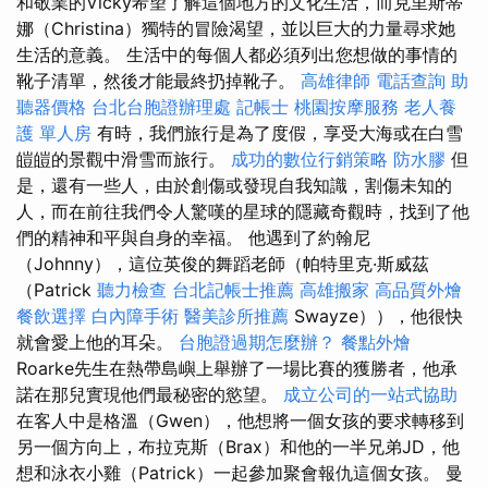
和敬業的Vicky希望了解這個地方的文化生活，而克里斯蒂
娜（Christina）獨特的冒險渴望，並以巨大的力量尋求她
生活的意義。 生活中的每個人都必須列出您想做的事情的
靴子清單，然後才能最終扔掉靴子。
高雄律師
電話查詢
助
聽器價格
台北台胞證辦理處
記帳士
桃園按摩服務
老人養
護 單人房
有時，我們旅行是為了度假，享受大海或在白雪
皚皚的景觀中滑雪而旅行。
成功的數位行銷策略
防水膠
但
是，還有一些人，由於創傷或發現自我知識，割傷未知的
人，而在前往我們令人驚嘆的星球的隱藏奇觀時，找到了他
們的精神和平與自身的幸福。 他遇到了約翰尼
（Johnny），這位英俊的舞蹈老師（帕特里克·斯威茲
（Patrick
聽力檢查
台北記帳士推薦
高雄搬家
高品質外燴
餐飲選擇
白內障手術
醫美診所推薦
Swayze）），他很快
就會愛上他的耳朵。
台胞證過期怎麼辦？
餐點外燴
Roarke先生在熱帶島嶼上舉辦了一場比賽的獲勝者，他承
諾在那兒實現他們最秘密的慾望。
成立公司的一站式協助
在客人中是格溫（Gwen），他想將一個女孩的要求轉移到
另一個方向上，布拉克斯（Brax）和他的一半兄弟JD，他
想和泳衣小雞（Patrick）一起參加聚會報仇這個女孩。 曼