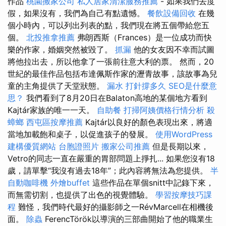
作品
桃園搬家公司
私人居家清潔服務推薦
- 如果我們去度
假，如果沒有，我們為自己有點遺憾。
餐飲設備回收
在幾
個小時內，可以列出列表的點，我們現在將五個帶給您五
個。
北投推拿推薦
弗朗西斯（Frances）是一位成功而快
樂的作家，婚姻突然被毀了。
抓漏
他的女友因不幸而試圖
將他拉出去，所以他拿了一張前往意大利的票。 然而，20
世紀的最佳作品包括布達佩斯作家的瀝青故事，該故事為兒
童的主角提供了天堂狀態。
漏水 打針撐多久
SEO是什麼意
思？
我們看到了8月20日在Balaton高地的某個地方看到
Kajtár家族的唯一一天。
自助餐
打掃阿姨價格行情分析
殺
蟑螂
西屯區按摩推薦
Kajtár以良好的顏色表現出來，將適
當地加載飽和桌子，以促進孩子的發展。
使用WordPress
建構優質網站
台胞證照片
搬家公司推薦
但是長期以來，
Vetro的同志一直在嚴重的胃部問題上掙扎... 如果您沒有18
歲，請單擊“我沒有過去18年”；此內容將無法為您提供。
半
自動咖啡機
外燴buffet
這些作品在單個snitt中記錄下來，
而無需切割，也提供了出色的視覺體驗。
學習按摩技巧課
程
難怪，我們時代最好的攝影師之一RévMarcell在相機後
面。
除蟲
FerencTörök以導演的三部曲開始了他的職業生