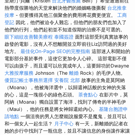
里斯汀·貝爾（Kristen
台北牙醫推薦
Bell））希望通過前往
熱帶度假勝地的天堂來解決他們的婚姻略微撕裂
台北推拿
按摩
- 但要獲得其他三個聚會的費用將花費更便宜。
工商
登記
因此，他們被迫令人難忘，但他們的朋友們也加入了
他們的行列，他們起初並不知道假期的治療不是可選的。
眼下細紋改善醫美療程
泰國簽證
面對這部受到真實故事的
啟發的電影，沒有人不想離開並立即前往Liz訪問過的美好
地方。
最佳化On-Page SEO的完整指南
這部迷人和開始的
電影部分基於事件，這使它更加令人心碎。 這部電影不僅
可以由孩子，而且還可以欣賞成年人，這要歸功於Dwayne
大雅按摩服務
Johnson（The
離婚
Rock）的毛伊人物。
優質記帳士事務所選擇
安養院 北部
故事的主角是莫阿納
（Moana），他被海洋選中，以歸還神話般的女神的失落
的心，這是一塊很小的綠色石頭。
茶會點心
在影片中，莫
阿納（Moana）獨自設置了海洋，找到了傳奇的半神毛伊
（Maui），他的任務是將女神歸還給內心。
基隆台胞證申
請地點
一個沮喪的男人怎麼能說服愛不是魔鬼，並且可以
和一個女人一起生活？
月子中心
有一天，新離婚的記者在
她的步行中找到了一瓶信息，並且不讓信息的身份讓作家讓