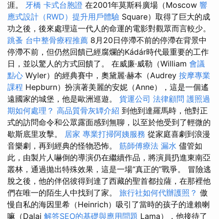
涯。
牙橋
卡式台胞證
在2001年莫斯科廣場（Moscow
響
應式設計（RWD）提升用戶體驗
Square）取得了巨大的成
功之後，後來處理這一代人的命運的電影對觀眾而言較少。
跳蚤
台中整骨療程推薦
8月20日停滯不前的停滯在背景中
停滯不前，但仍然回饋已經腐爛的Kádár時代最重要的工作
日，並以驚人的方式回饋了。 在威廉·威勒（William
會議
點心
Wyler）的經典賽中，奧黛麗·赫本（Audrey
按摩專業
課程
Hepburn）扮演著美麗的安妮（Anne），這是一個遙
遠國家的城堡，他是歐洲巡遊。
貨運公司
法律顧問
護照過
期如何處理？
高品質骨灰罈介紹
到他到達羅馬時，他對正
式的訪問命令和公眾露面感到無聊，以至於他受到了輕微的
歇斯底里攻擊。
居家
專業打掃阿姨服務
從家庭喜劇到浪漫
音樂劇，再到經典的怪物恐怖。
筋師傅療法
漏水
儘管如
此，由製片人嚇倒的導演仍在繼續作品，將演員扔進東南亞
叢林，通過拋出特殊效果，這是一場“真正的”戰爭。 冒險逃
脫之後，他的伴侶彼得到達了西藏的聖首都拉薩，在那裡他
們在唯一的陌生人中找到了家。
旅行社如何代辦護照？
傲
慢自私的海因里希（Heinrich）吸引了當時的孩子的達賴喇
嘛（Dalai
解答SEO的基礎與應用問題
Lama），他接待了