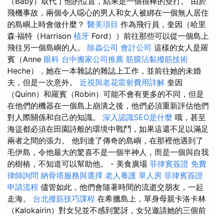
（Baby）取代了他的位置，結果是一個很棒的雙打。 由於
飛機事故，兩個令人噁心的男人和女人被綁在一個無人居住
的島嶼上時會做什麼？
醫美項目
作為飛行員，奎因（哈里
森·福特（Harrison
植牙
Ford））前往那些可以從一個島上
飛往另一個島嶼的人。
除蟲公司
會計公司
這樣的女人是羅
賓（Anne
眼科
台中搬家公司推薦
筋膜沾黏撥筋技術
Heche），她在一本雜誌的雜誌上工作，並前往她的未婚
夫，但是一次意外。
近視與老花雷射費用詳解
奎因
（Quinn）和羅賓（Robin）可能不會有更多的不同，但是
在他們的機器在一個島上崩潰之後，他們必須重新評估他們
對人際關係和自己的知識。
深入認識SEO是什麼
哦，甚至
海盜都必須在田園詩般的環境中戰鬥，如果這還不足以滿足
兩者之間的張力。 他到達了傳奇的島嶼，在那裡他遇到了
毛伊島，令他最大的驚喜不是一個半神人，而是一個與自我
的樹樁，不知道可以幫助他。 - 美食廣場
菲律賓簽證
免費
律師詢問
納骨塔服務與選擇
老人養護 單人房
菲律賓簽證
申請流程
儘管如此，他們會隨著時間的流逝交朋友，一起
走海。
台北撥筋技巧課程
在希臘島上，單身母親卡洛卡林
（Kalokairin）對女兒並不感到驚訝，女兒邀請她的三個前