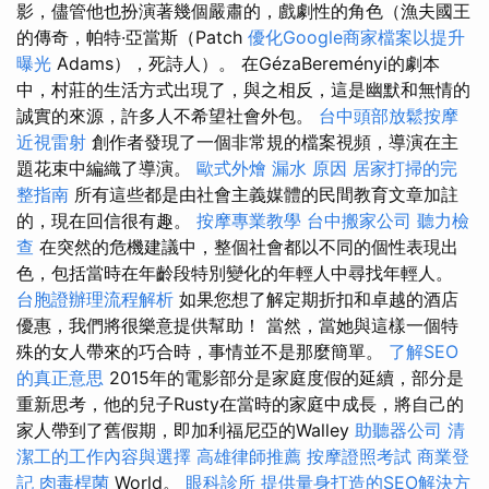
影，儘管他也扮演著幾個嚴肅的，戲劇性的角色（漁夫國王
的傳奇，帕特·亞當斯（Patch
優化Google商家檔案以提升
曝光
Adams），死詩人）。 在GézaBereményi的劇本
中，村莊的生活方式出現了，與之相反，這是幽默和無情的
誠實的來源，許多人不希望社會外包。
台中頭部放鬆按摩
近視雷射
創作者發現了一個非常規的檔案視頻，導演在主
題花束中編織了導演。
歐式外燴
漏水 原因
居家打掃的完
整指南
所有這些都是由社會主義媒體的民間教育文章加註
的，現在回信很有趣。
按摩專業教學
台中搬家公司
聽力檢
查
在突然的危機建議中，整個社會都以不同的個性表現出
色，包括當時在年齡段特別變化的年輕人中尋找年輕人。
台胞證辦理流程解析
如果您想了解定期折扣和卓越的酒店
優惠，我們將很樂意提供幫助！ 當然，當她與這樣一個特
殊的女人帶來的巧合時，事情並不是那麼簡單。
了解SEO
的真正意思
2015年的電影部分是家庭度假的延續，部分是
重新思考，他的兒子Rusty在當時的家庭中成長，將自己的
家人帶到了舊假期，即加利福尼亞的Walley
助聽器公司
清
潔工的工作內容與選擇
高雄律師推薦
按摩證照考試
商業登
記
肉毒桿菌
World。
眼科診所
提供量身打造的SEO解決方