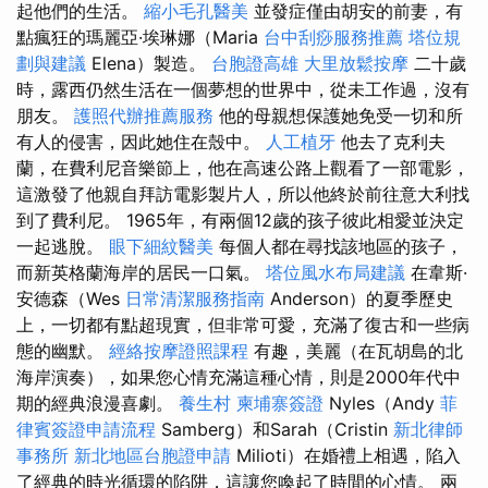
起他們的生活。
縮小毛孔醫美
並發症僅由胡安的前妻，有
點瘋狂的瑪麗亞·埃琳娜（Maria
台中刮痧服務推薦
塔位規
劃與建議
Elena）製造。
台胞證高雄
大里放鬆按摩
二十歲
時，露西仍然生活在一個夢想的世界中，從未工作過，沒有
朋友。
護照代辦推薦服務
他的母親想保護她免受一切和所
有人的侵害，因此她住在殼中。
人工植牙
他去了克利夫
蘭，在費利尼音樂節上，他在高速公路上觀看了一部電影，
這激發了他親自拜訪電影製片人，所以他終於前往意大利找
到了費利尼。 1965年，有兩個12歲的孩子彼此相愛並決定
一起逃脫。
眼下細紋醫美
每個人都在尋找該地區的孩子，
而新英格蘭海岸的居民一口氣。
塔位風水布局建議
在韋斯·
安德森（Wes
日常清潔服務指南
Anderson）的夏季歷史
上，一切都有點超現實，但非常可愛，充滿了復古和一些病
態的幽默。
經絡按摩證照課程
有趣，美麗（在瓦胡島的北
海岸演奏），如果您心情充滿這種心情，則是2000年代中
期的經典浪漫喜劇。
養生村
柬埔寨簽證
Nyles（Andy
菲
律賓簽證申請流程
Samberg）和Sarah（Cristin
新北律師
事務所
新北地區台胞證申請
Milioti）在婚禮上相遇，陷入
了經典的時光循環的陷阱，這讓您喚起了時間的心情。 兩