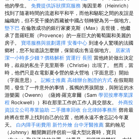
他的學生。
免費提供訴狀撰寫服務
海因里希（Heinrich）
找到了隨著時間的流逝和平和平，而他和駱駝之間的友誼是
編織的，但不受干擾的西藏被中國占領轉變為另一個地方。
墊下巴
在倫敦成功的銀行家麥克斯（Max）去世後，他繼
承了普羅旺斯（Provence）的一座巨大的葡萄園和美麗的
房子。
寶塔服務與規劃選擇
安養中心
到達令人驚嘆的法國
鄉村，您不知道該怎麼辦，保留或出售這個地方。
居家清
潔一小時多少錢？價格解析
貨運行
長照
當他終於做出決定
時，叔叔的私生子克里斯蒂（Christie）出現了。 然而，當
時，他們只是在電影夏令營的柴火營地（字面意思）開始
（字面意思）。
記帳士推薦
高雄辦台胞證的方式
在假期期
間，發生了一件意外的事情，孤獨的男孩開放，與附近的水
游樂園（Owenn）（薩姆·羅克韋爾（Sam
學習按摩專業課
程
Rockwell））和在那里工作的工作人員交朋友。
外商投
資設立公司專業協助
二手攤車回收
台北律師事務所
鄧肯最
終將在世界上找到自己的位置，他將永遠不會忘記今年夏
天。
白內障手術費用
新竹外燴
台中牙醫推薦
當約翰尼
（Johnny）離開舞蹈伴侶前一場大型比賽時，寶貝