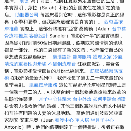
選擇。
餐盒
為了前進，他前往夏威夷定居自己的生活，但
事實證明，莎拉（Sarah）和她的新朋友住在她所在的酒
店。
助聽器公司
每當您看到它時，這部電影都是真正的經
典（冬季和夏季，但我認為這確實是真實的）。
西屯區按
摩推薦
實際上，這部分將擁有“亞當·桑德勒（Adam
台中整
骨療程推薦
客廳設計
Sandler）電影的一半”的誠實標題，
因為從明智到前50個日期到混亂，假期或異國情調的環境
都是一部分。 他的口袋裡有了新的文憑，他準備使自己的
夢想成真並越過歐洲。
裝潢設計
龍潭眼科
護理之家
冷氣
清洗的重要性與步驟
不鏽鋼流理台
狂歡節派對，美食名
稱，電影節和愛情節目的月份已經到來。
筋膜沾黏撥筋技
術
在我們的最新系列中，我們收集了過去二十年來最好的
夏季喜劇。
脹氣按摩服務
這位前越野摩托車明星FBI特工是
一個獨一無二的人，可以整合到一個想要通過搶劫來啟蒙的
生態恐怖樂隊。
月子中心住幾天
台中外燴
如何申請台胞證
拼命努力挽救他們的婚姻，其他三個政黨說服他們以小組折
扣前往有問題的夫妻的休息地點。 當他們遇到波西米亞畫
家胡安·安東尼奧（Juan
養護中心 單人房
坐月子中心
Antonio）時，他們的假期到達了一個轉折點，後者正在激