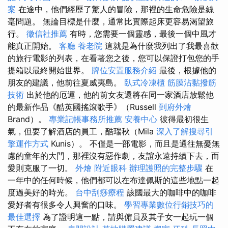
案
在途中，他們經歷了驚人的冒險，那裡的生命危險是絲
毫問題。 無論目標是什麼，通常比實際起床更容易渴望旅
行。
徵信社推薦
有時，您需要一個靈感，最後一個中風才
能真正開始。
客廳
養老院
這就是為什麼我列出了我最喜歡
的旅行電影的列表，在看著您之後，您可以保證打包您的手
提箱以最終開始世界。
牌位安置服務介紹
最後，根據他的
朋友的建議，他前往夏威夷島。
臥式冷凍櫃
筋膜沾黏撥筋
技術
出於他的厄運，他的前女友還將在同一家酒店放鬆他
的最新作品《酷英國搖滾歌手》（Russell
到府外燴
Brand）。
專業記帳事務所推薦
安養中心
彼得最初很生
氣，但要了解酒店的員工，酷瑞秋（Mila
深入了解搜尋引
擎運作方式
Kunis）。 不僅是一部電影，而且是通往無憂無
慮的童年的大門，那裡沒有惡作劇，友誼永遠持續下去，而
愛則克服了一切。
外燴
附近眼科
辦理護照的完整步驟
在
一年中的任何時候，他們都可以在布達佩斯的這些地點一起
度過美好的時光。
台中刮痧療程
該國最大的咖啡中的咖啡
愛好者有很多令人興奮的口味。
學習專業數位行銷技巧的
最佳選擇
為了證明這一點，請與僱員及其子女一起玩一個