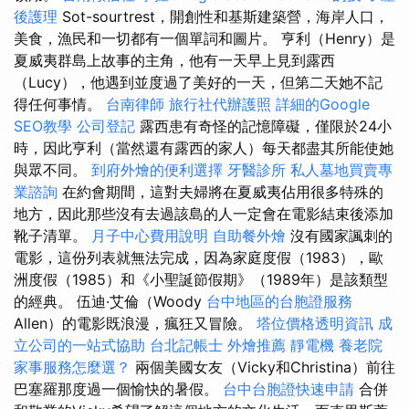
後護理
Sot-sourtrest，開創性和基斯建築營，海岸人口，
美食，漁民和一切都有一個單詞和圖片。 亨利（Henry）是
夏威夷群島上故事的主角，他有一天早上見到露西
（Lucy），他遇到並度過了美好的一天，但第二天她不記
得任何事情。
台南律師
旅行社代辦護照
詳細的Google
SEO教學
公司登記
露西患有奇怪的記憶障礙，僅限於24小
時，因此亨利（當然還有露西的家人）每天都盡其所能使她
與眾不同。
到府外燴的便利選擇
牙醫診所
私人墓地買賣專
業諮詢
在約會期間，這對夫婦將在夏威夷佔用很多特殊的
地方，因此那些沒有去過該島的人一定會在電影結束後添加
靴子清單。
月子中心費用說明
自助餐外燴
沒有國家諷刺的
電影，這份列表就無法完成，因為家庭度假（1983），歐
洲度假（1985）和《小聖誕節假期》（1989年）是該類型
的經典。 伍迪·艾倫（Woody
台中地區的台胞證服務
Allen）的電影既浪漫，瘋狂又冒險。
塔位價格透明資訊
成
立公司的一站式協助
台北記帳士
外燴推薦
靜電機
養老院
家事服務怎麼選？
兩個美國女友（Vicky和Christina）前往
巴塞羅那度過一個愉快的暑假。
台中台胞證快速申請
合併