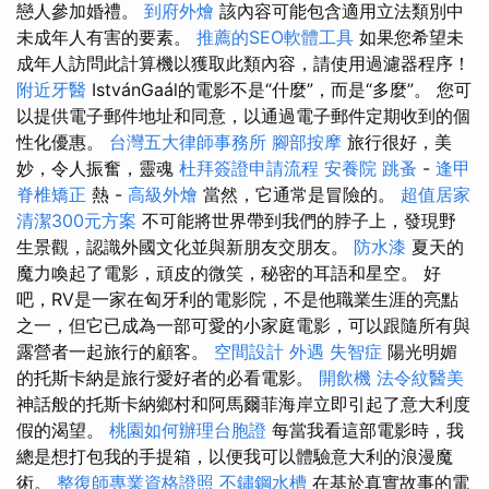
戀人參加婚禮。
到府外燴
該內容可能包含適用立法類別中
未成年人有害的要素。
推薦的SEO軟體工具
如果您希望未
成年人訪問此計算機以獲取此類內容，請使用過濾器程序！
附近牙醫
IstvánGaál的電影不是“什麼”，而是“多麼”。 您可
以提供電子郵件地址和同意，以通過電子郵件定期收到的個
性化優惠。
台灣五大律師事務所
腳部按摩
旅行很好，美
妙，令人振奮，靈魂
杜拜簽證申請流程
安養院
跳蚤
-
逢甲
脊椎矯正
熱 -
高級外燴
當然，它通常是冒險的。
超值居家
清潔300元方案
不可能將世界帶到我們的脖子上，發現野
生景觀，認識外國文化並與新朋友交朋友。
防水漆
夏天的
魔力喚起了電影，頑皮的微笑，秘密的耳語和星空。 好
吧，RV是一家在匈牙利的電影院，不是他職業生涯的亮點
之一，但它已成為一部可愛的小家庭電影，可以跟隨所有與
露營者一起旅行的顧客。
空間設計
外遇
失智症
陽光明媚
的托斯卡納是旅行愛好者的必看電影。
開飲機
法令紋醫美
神話般的托斯卡納鄉村和阿馬爾菲海岸立即引起了意大利度
假的渴望。
桃園如何辦理台胞證
每當我看這部電影時，我
總是想打包我的手提箱，以便我可以體驗意大利的浪漫魔
術。
整復師專業資格證照
不鏽鋼水槽
在基於真實故事的電