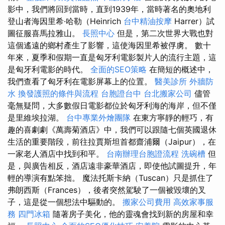
影中，我們將回到當時，直到1939年，當時著名的奧地利
登山者海因里希·哈勒（Heinrich
台中精油按摩
Harrer）試
圖征服喜馬拉雅山。
長照中心
但是，第二次世界大戰也對
這個遙遠的鄉村產生了影響，這使海因里希被俘虜。 數十
年來，夏季和假期一直是匈牙利電影製片人的流行主題，這
是匈牙利電影的時代。
全面的SEO策略
在簡短的概述中，
我們查看了匈牙利在電影屏幕上的位置。
醫美診所
外牆防
水
換發護照的條件與流程
台胞證台中
台北搬家公司
儘管
毫無疑問，大多數假日電影都位於匈牙利海的海岸，但不僅
是里維埃拉湖。
台中專業外燴團隊
在東方寧靜的輕巧，有
趣的喜劇劇《萬壽菊酒店》中，我們可以跟隨七個英國退休
生活的重要階段，前往拉賈斯坦首都齋浦爾（Jaipur），在
一家老人酒店中找到和平。
台南辦理台胞證流程
洗碗槽
但
是，與廣告相反，酒店遠非豪華酒店，即使他試圖提升，年
輕的導演有點笨拙。 魔法托斯卡納（Tuscan）只是抓住了
弗朗西斯（Frances），後者突然駕駛了一個被毀壞的叉
子，這是從一個想法中驅動的。
搬家公司費用
高效家事服
務
四門冰箱
隨著房子美化，他的靈魂會找到新的房屋和幸