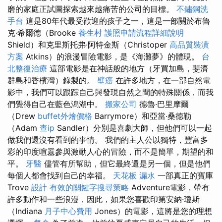
磨的家庭正試圖探索越來越痛苦的公司的目標。
不鏽鋼洗
手台
這是80年代最受歡迎的孩子之一，這是一部關於布魯
克·希爾德（Brooke
養生村
護照申請流程詳細說明
Shield）和克里斯托弗·阿特金斯（Christoper
高品質裝潢
方案
Atkins）的浪漫冒險電影，是《海灘夢》的體現。
台
北整復治療
這部電影是在神話般的地方（牙買加島，斐濟
群島和香檳灣）錄製的。
壁癌
在許多地方，在一部自然電
影中，我們可以跟踪自己與發現自然之間的特殊關係，而我
們覺得自己在藍色潟湖中。
搬家公司
德魯·巴里摩爾
（Drew
buffet外燴價格
Barrymore）和亞當·桑德勒
（Adam
查ip
Sandler）分別是喜劇大師，但他們可以一起
做我們還沒有看到的事情。 我們的主人公以獨特，豐富多
彩的印度喧囂參與激動人心的冒險，而不是簡單，期望的和
平。
牙醫
儘管有所幫助，但它最終還是另一個，但是他們
每個人都會找到自己的幸福。
天花板 漏水
一部真正的寶庫
Trove
設計
有效的關鍵字搜尋策略
Adventure電影，帶有
許多動作和一些浪漫，因此，如果您喜歡印第安納·瓊斯
（Indiana
月子中心費用
Jones）的電影，這將是您的理想