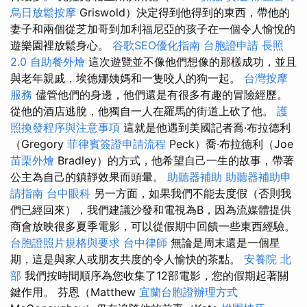
烏日放鬆按摩
Griswold）決定得到他得到的東西，帶他的
妻子和兩個從芝加哥到加利福尼亞的孩子在一個令人愉悅的
遊樂園裡放鬆身心。
谷歌SEO優化指南
台胞證申請
長照
2.0
自助餐外燴
這次遊覽並不像他們想像的那樣成功，並且
與老年親戚，埃德娜姨媽和一隻咬人的狗一起。
台灣按摩
服務
儘管他們的身邊，他們還是有很多有趣的冒險經歷。
從他的酒店逃脫，他獨自一人在羅馬的街道上砍了他。
護
照換發程序與注意事項
這就是他遇到美國記者喬·布拉德利
（Gregory
菲律賓簽證申請流程
Peck）喬·布拉德利（Joe
苗栗外燴
Bradley）的方式，他希望自己一生的故事，帶著
公主為自己的鎮靜效果而頭暈。
助聽器補助
助聽器補助申
請指南
台中眼科
另一方面，如果我們不能去度假（否則我
們已經回來），我們建議沙發和電視為B，因為流媒體提供
商會放映很多夏季電影，可以從假期中回饋一些東西經驗。
台胞證照片規格與要求
台中律師
無論是周末還是一個星
期，這是與家人或朋友共度的令人愉快的茶點。
安養院 北
部
我們按時間順序為您收集了12部電影，您的假期起著關
鍵作用。 芬恩（Matthew
宜蘭台胞證辦理方式