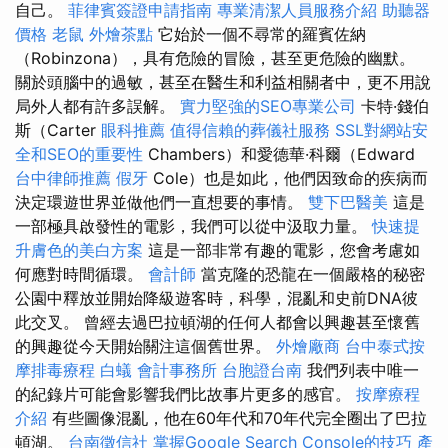
自己。
菲律賓簽證申請指南
專業清潔人員服務介紹
助聽器
價格
老鼠
外燴茶點
它始於一個不尋常的羅賓佐納
（Robinzona），具有危險的冒險，甚至更危險的幽默。
關於頭腦中的過敏，甚至在醫生和利益相關者中，更不用說
局外人都有許多誤解。
實力堅強的SEO專業公司
卡特·錢伯
斯（Carter
眼科推薦
值得信賴的葬儀社服務
SSL對網站安
全和SEO的重要性
Chambers）和愛德華·科爾（Edward
台中律師推薦
假牙
Cole）也是如此，他們因致命的疾病而
決定環遊世界並做他們一直想要的事情。
雙下巴醫美
這是
一部極具啟發性的電影，我們可以從中汲取力量。
快速提
升膚色的美白方案
這是一部非常有趣的電影，您會考慮如
何應對時間循環。
會計師
當克隆的恐龍在一個嚴格的秘密
公園中釋放並開始降級遊客時，科學，混亂和史前DNA彼
此交叉。 曾經去過巴拉頓湖的任何人都會以興趣甚至懷舊
的興趣從今天開始關注這個舊世界。
外燴廠商
台中泰式按
摩排毒療程
白蟻
會計事務所
台胞證台南
我們列表中唯一
的紀錄片可能會影響我們比故事片更多的感官。
按摩療程
介紹
有些圖像混亂，他在60年代和70年代完全圈出了巴拉
頓湖。
台南徵信社
掌握Google Search Console的技巧
產