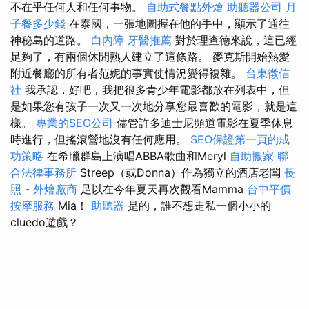
不在乎任何人和任何事物。
自助式餐點外燴
助聽器公司
月
子餐多少錢
在泰國，一張地圖握在他的手中，顯示了通往
神秘島的道路。
白內障
牙醫推薦
對於理查德來說，這已經
足夠了，有兩個休閒熟人建立了這條路。 麥克斯開始熱愛
附近餐廳的所有者范妮的事實使情況變得複雜。
台東徵信
社
我承認，好吧，我把很多青少年電影都放在列表中，但
是如果您有孩子一次又一次地分享您最喜歡的電影，就是這
樣。
專業的SEO公司
儘管許多迪士尼頻道電影在夏季休息
時進行，但搖滾營地沒有任何應用。
SEO保證第一頁的成
功策略
在希臘群島上演唱ABBA歌曲和Meryl
自助搬家
聯
合法律事務所
Streep（或Donna）作為獨立的酒店老闆
長
照
-
外燴廠商
足以在今年夏天再次觀看Mamma
台中平價
按摩服務
Mia！
助聽器
是的，誰不想走私一個小小的
cluedo遊戲？