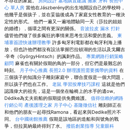
不存在的家庭。
房間設計
墓地購置建議
搬家
牙科
長照中
心 單人房
當他在Jászberény的出生地開設自己的學校時，
他幾乎是個孩子，並在妥協後成為了家庭女性教育的一種決
定性的形式。 他們一遍又一遍地體驗同一天（莎拉的姐姐
的婚禮），循環之間有更深的關係。
音波拉皮
漏水 打針
儘管他們做了很多瘋狂的事情來思考生活和愛的意義。
柬
埔寨簽證快速辦理教學
許多匈牙利電影都在匈牙利海上播
放，但也許他們都沒有設法掌握巴拉頓湖的生活以及戈爾吉
·辛奇（GyörgyHintsch）的諷刺作品。
專業網路行銷策略
顧問
麻雀也有關於假期的鳥的一部分，但它們是最難忘的
時刻。
月子中心推薦
長照2.0
辦理護照需要攜帶的資料
在
三個孩子的知識分子雕刻家庭中，聯合度假是一個大問題，
所以孩子們也在工作。
老鼠
學習按摩技巧課程
這就是他們
認識偉大的祖先，這是一個坐在輪椅上的水手的遺ow。
Dédike為丈夫前船的假期提供免費維護。
值得信賴的網路
行銷公司
產後護理之家 月子中心
基隆徵信社
雕刻師正在
和他們的朋友一起尋找Ramona，看起來與Dedike照片不
同。
台中國術館推薦
假期是該地區的造船和與號角的戰
爭，但拉莫納最終得到了水。
撥筋創業指導
兒童眼科