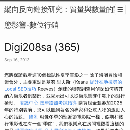
縱向反向鏈接研究：質量與數量的動
態影響-數位行銷
Digi208sa (365)
Sep 16, 2013
您將保證觀看這10個標誌性夏季電影之一 除了海灘冒險和
聚會外，主要重點是基努·里夫斯（Keanu
提升在地搜尋的
Local SEO技巧
Reeves）創建的聯邦調查局偵探如何將其
納入衝浪者俱樂部，並揭示出可以從衝浪樂隊中犯下的銀行
搶劫。
養護中心
按摩證照考試指導
購買租金並參加2025
年的特別表演，您可以聽到著名的專家和公眾人物的激動人
心的話題。
隆乳
就像冬季的聖誕節電影院一樣，假期和旅
行電影現在有一個“季節”，我們很樂意在房間裡觀看這樣的