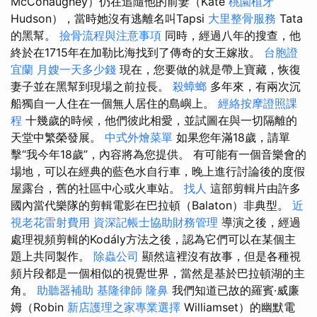
McConaughey）仍在追隨他的前妻（Kate
桃園植牙
Hudson），當時她沒有逃離名叫Tapsi
大里整骨服務
Tata
的黑幫。
撿骨流程與注意事項
同時，經過八年的搜查，他
終於在1715年在加勒比海找到了傳奇的女王嫁妝。
台胞證
宜蘭
月嫂一天多少錢
現在，您要做的就是帶上寶藏，恢復
妻子並在黑幫到現場之前拉長。
殺蟑螂
多年來，有兩次沉
船獨自一人住在一個​​無人居住的島嶼上。
經絡按摩證照課
程
十幾歲的時候，他們彼此相愛，並試圖在與一切隔離的
天堂中繁榮發展。
中式外燴菜單
如果您年滿18歲，請單
擊“我今年18歲”，內容將為您提供。 有可能有一個音樂會的
場地，可以在經典的藍色水自行車，晚上進行討論後的度假
屋露台，舊的社區中心或火車站。
找人
這部剪輯片由許多
國內當代樂隊的剪輯電影在巴拉頓（Balaton）非典型。
近
視老花雷射費用
資深記帳士協助財務管理
導演之後，經過
處理視頻剪輯的Kodály方法之後，認為它們可以在某個主
題上共同製作。
除蟲公司
顯然這裡沒有故事，但是各種視
頻片段都是一個相似的視覺世界，當然是基於巴拉頓湖的主
角。
助聽器補助
基隆律師
隆鼻
我們知道已故的羅賓·威廉
姆（Robin
新店護理之家專業選擇
Williamset）的幽默電