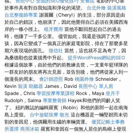
福。
長照中心
全面的SEO優化技巧
安養院
電影的中心基
於事件具有對自我知識和淨化的渴望。
台北外燴
裝潢風格
台北整復師專業
謝麗爾（Cheryl）的生活，部分原因是由
於自己的錯誤，他崩潰了，因此他覺得自己必須在美國西海
岸的一條小徑上。
植牙費用
當他不斷回想起自己的過去
時，他賺了一千多公里。 儘管如此，我還是強調了大男
孩，因為它變成了一個真正的家庭電影院，排在了那麼多星
期六夜現場的面孔。
徵信社
當然，這也就不足為奇了，因
為桑德勒也從素描秀中升起。
提升WordPress網站的SEO
根據這個故事，由於他們的前教練去世，一支童年籃球隊的
一群友好的朋友將再次見面，並告別後，他們將從家人到一
個漫長的周末。
會計師證照
Rob
桃園外燴
Schneider，
Kevin
裝潢
助聽器
James，David
長照中心 單人房
Spade，Chris
學習按摩專業課程
Rock，Maya
坐月子
Rudolph，Salma
專業整骨師
Hayek和他們的同齡人笑
了。 紐約雜誌的編輯羅賓（Robin）和他的新郎一起在南海
島上度假。
台中放鬆按摩
散光
這台機器是一輛堅韌而未切
割的奎因尼，他偶爾用生鏽的車輛貨運。
優質記帳士事務
所選擇
商用冰箱
羅賓和奎因在一個無人居住的島嶼上發現