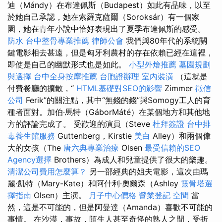
迪（Mándy）在布達佩斯（Budapest）如此有品味，以至
於她自己承認，她在索羅克薩爾（Soroksár）有一個家
園，她在青年小說中恰好表現出了夏季布達佩斯的感受。
防水
台中整骨專業推薦
律師公會
我們與80年代的系統關
鍵電影相去甚遠，但是匈牙利農村的存在依賴已經在這裡，
即使是自己的幽默形式也是如此。
小型外燴推薦
墓園規劃
與選擇
台中全身按摩推薦
台胞證辦理
室內裝潢
（這就是
付費餐廳的擴散，“
HTML基礎對SEO的影響
Zimmer
徵信
公司
Ferik”的關注點，其中“無錢的錢”與Somogy工人的育
種者面對。加伯·馬特（GáborMáté）在某個地方和其他地
方的評論完成了。 受歡迎的演員（Steve
杜拜簽證
台中排
毒養生館服務
Guttenberg，Kirstie
美白
Alley）和兩個偉
大的女孩（The
唐六典專業治療
Olsen
最受信賴的SEO
Agency選擇
Brothers）為成人和兒童提供了很大的樂趣。
清潔公司費用怎麼算？
另一部經典的姐夫電影，這次由瑪
麗·凱特（Mary-Kate）和阿什利·奧爾森（Ashley
靈骨塔選
擇指南
Olsen）主演。
月子中心價格
營業登記
空間
當
然，這是不可能的，但是阿曼達（Amanda）喜歡不可能的
事情。 在沙漠，事故，陌生人甚至奇怪的熟人之間，受折