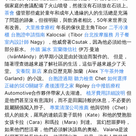
個家庭的會議配備了火山噴發，然後沒有石頭放在石頭上。
茶會
儘管那些處於童年和成年人邊緣的人的生活總是充滿
了問題的跡象，但很明顯，與飲酒者相比，50年來世界沒
有改善。
大里推拿療程
年長的傢伙是主角Tibor
二手冷凍
櫃
台胞證申請指南
Kalocsai（Tibor
台北按摩服務
月子餐
室內設計師
Nagy），他威脅著Csutak，因為他必須給他一
部分薪水。
外牆 漏水
宜蘭徵信社
伊万·曼迪
（IvánMándy）的早期小說是由於強迫而製作的。 但是，
隨著理查德越來越了解社區的生活，這似乎越來越少了天
堂。
安養院 新店
來自亞歷克斯·加蘭（Alex
下午茶外燴
Garland）的小說。
台胞證過期
聽力檢查
Chet
如何選擇
正確的SEO關鍵字
產後護理之家
Ripley
台中撥筋療程
Automotive合作夥伴帶家人去湖邊。
植牙費用詳細說明
但
是他們甚至沒有意識到，而不是田園詩般的休息，不必要的
親屬關係闖入脖子。
專業清潔公司推薦
他與切特（Chet）
煩人的姐夫，羅馬的連鎖店妻子凱特（Kate）和他的雙胞胎
女孩卡拉（Cara）和瑪拉（Mara）到達。 當幻想噩夢時，
如果他們想活著，他們必須解決該島的奧秘。 Vaiana是波