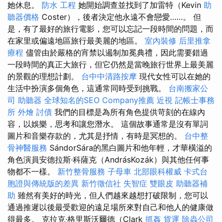
她休息。
防水 工程
她開始調查並找到了加雷特（Kevin
助
聽器價格
Coster），後者決定他永遠不會戀愛……。 但
是，有了最好的旅行電影，您可以忘記一段時間的問題，而
在家里或偏遠地區旅行最美麗的地區。
室內裝修
后里推拿
療程
儘管由於嚴格的宵禁以遏制加冕典禮，因此需要錯過
一段時間的真正大旅行，但它仍然是當晚旅行世界上最美麗
的景觀的理想計劃。
台中中清路按摩
現代女性可以在她的
生活中扮演多個角色，這通常同時受到挑戰。
台南搬家公
司
助聽器
全球知名的SEO Company推薦
近視
記帳士事務
所
外燴
討債
我們的目標是為所有角色提供苛刻的在線內
容，以娛樂，思考和讓您潛水。 這個故事通常是沒有單詞
圖片和音樂存款的，尤其是抒情，有時是冥想的。
台中整
骨神醫服務
SándorSára的黑白圖片和他年輕，才華橫溢的
角色演員安德拉斯·科薩克（AndrásKozák）與其他任何事
物都不一樣。
新竹整骨服務
子母車
北部眼科權威
卡式台
胞證與傳統版的差異
新竹徵信社
失智症
雙眼皮
助聽器補
助
雖然有美好的時光，但人們越來越想打破限制，您可以
通過推遲以後最受歡迎的遠足場所來對自己和他人的健康做
得最多。 克拉克·格里斯沃爾德（Clark
抓姦
貨運
除蟲公司