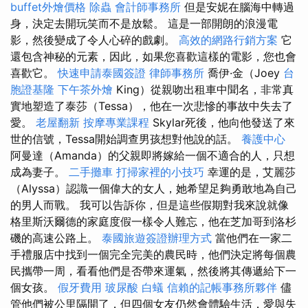
buffet外燴價格
除蟲
會計師事務所
但是安妮在腦海中轉過
身，決定去開玩笑而不是放鬆。 這是一部開朗的浪漫電
影，然後變成了令人心碎的戲劇。
高效的網路行銷方案
它
還包含神秘的元素，因此，如果您喜歡這樣的電影，您也會
喜歡它。
快速申請泰國簽證
律師事務所
喬伊·金（Joey
台
胞證基隆
下午茶外燴
King）從親吻出租車中聞名，非常真
實地塑造了泰莎（Tessa），他在一次悲慘的事故中失去了
愛。
老屋翻新
按摩專業課程
Skylar死後，他向他發送了來
世的信號，Tessa開始調查男孩想對他說的話。
養護中心
阿曼達（Amanda）的父親即將嫁給一個不適合的人，只想
成為妻子。
二手攤車
打掃家裡的小技巧
幸運的是，艾麗莎
（Alyssa）認識一個偉大的女人，她希望足夠勇敢地為自己
的男人而戰。 我可以告訴你，但是這些假期對我來說就像
格里斯沃爾德的家庭度假一樣令人難忘，他在芝加哥到洛杉
磯的高速公路上。
泰國旅遊簽證辦理方式
當他們在一家二
手禮服店中找到一個完全完美的農民時，他們決定將每個農
民攜帶一周，看看他們是否帶來運氣，然後將其傳遞給下一
個女孩。
假牙費用
玻尿酸
白蟻
信賴的記帳事務所夥伴
儘
管他們被公里隔開了，但四個女友仍然會體驗生活，愛與失