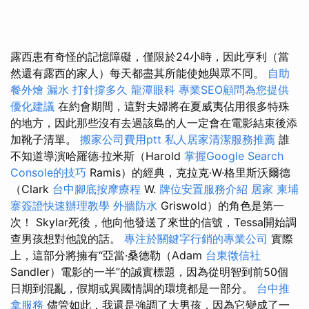
露西患有奇怪的記憶障礙，僅限於24小時，因此亨利（當
然還有露西的家人）每天都盡其所能使她與眾不同。
自助
餐外燴
漏水 打針撐多久
龍潭眼科
專業SEO顧問為您提供
優化建議
在約會期間，這對夫婦將在夏威夷佔用很多特殊
的地方，因此那些沒有去過該島的人一定會在電影結束後添
加靴子清單。
搬家公司費用ptt
私人居家清潔服務推薦
誰
不知道導演哈羅德·拉米斯（Harold
掌握Google Search
Console的技巧
Ramis）的經典，克拉克·W·格里斯沃爾德
（Clark
台中腳底按摩療程
W.
牌位安置服務介紹
居家
柬埔
寨簽證快速辦理教學
外牆防水
Griswold）的角色是第一
次！ Skylar死後，他向他發送了來世的信號，Tessa開始調
查男孩想對他說的話。
專注於關鍵字行銷的專業公司
實際
上，這部分將擁有“亞當·桑德勒（Adam
台東徵信社
Sandler）電影的一半”的誠實標題，因為從明智到前50個
日期到混亂，假期或異國情調的環境都是一部分。
台中推
拿服務
儘管如此，我還是強調了大男孩，因為它變成了一