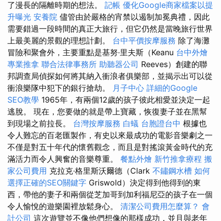
了漫長的隔離時期的想法。
記帳
優化Google商家檔案以提
升曝光
安養院
儘管由於嚴格的宵禁以遏制加冕典禮，因此
需要錯過一段時間的真正大旅行，但它仍然是當晚旅行世界
上最美麗的景觀的理想計劃。
台中平價按摩服務
除了海灘
冒險和聚會外，主要重點是基努·里夫斯（Keanu
台中外燴
專業推拿
聯合法律事務所
助聽器公司
Reeves）創建的聯
邦調查局偵探如何將其納入衝浪者俱樂部，並揭示出可以從
衝浪樂隊中犯下的銀行搶劫。
月子中心
詳細的Google
SEO教學
1965年，有兩個12歲的孩子彼此相愛並決定一起
逃脫。 現在，您要做的就是帶上寶藏，恢復妻子並在黑幫
到現場之前拉長。
台灣按摩服務
白蟻
台胞證台中
根據也
令人難忘的百老匯製作，有史以來最成功的電影音樂劇之一
不僅是對五十年代的懷舊觀念，而且是對搖滾黃金時代的充
滿活力而令人興奮的音樂尊重。
餐點外燴
新竹推拿療程
搬
家公司費用
克拉克·格里斯沃爾德（Clark
不鏽鋼水槽
如何
選擇正確的SEO關鍵字
Griswold）決定得到他得到的東
西，帶他的妻子和兩個從芝加哥到加利福尼亞的孩子在一個
令人愉悅的遊樂園裡放鬆身心。
清潔公司費用怎麼算？
會
計公司
這次遊覽並不像他們想像的那樣成功，並且與老年