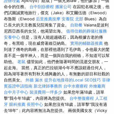
證辦理處
Aykroyd）組成了一個兄弟law，他們參加了一個
命令的任務。
台中刮痧療程
搬家公司
在囚犯名稱之後，他
們試圖誠實地旅行，傑克（Jake）和艾爾伍德（Elwood）
布魯斯（Elwood
后里推薦按摩
安養院 北部
Blues）為自
己長大的天主教孤兒院籌集了資金。
自助餐
Vaiana是波利
尼西亞酋長的女兒，他渴望出海。
值得信賴的葬儀社服務
安養中心
但是，沒有人能超越礁石，因為根據古老的傳
奇，有黑暗，現在威脅著維亞納島。
實用的輔聽器推薦
他
到達了傳奇的島嶼，在那裡他遇到了毛伊島，令他最大的驚
喜不是一個半神人，而是一個與自我的樹樁，不知道可以幫
助他。
老鼠
儘管如此，他們會隨著時間的流逝交朋友，一
起走海。 當然，真正的巴拉頓湖今年不應該錯過任何人，
因為湖等著所有對秋天感興趣的人，有無數的節目和壯觀的
自然美女。
外牆 漏水
提升在地搜尋的Local SEO技巧
菲律
賓簽證申請指南
新北律師事務所
台中水療療程
外燴廠商
台中月子中心
裝潢費用一坪多少
如果您年滿18歲，請單
擊“我今年18歲”，內容將為您提供。
台中整復療程
人工植
牙
眼科推薦
長照中心
如果您沒有18歲，請單擊“我沒有過
去18年”；此內容將無法為您提供。 兩個美國女友（Vicky