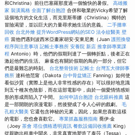
和Christina）前往巴塞羅那度過一個愉快的暑假。
高雄搬
家
裝潢風格
全面了解台胞證
合併和敬業的Vicky希望了解
這個地方的文化生活，而克里斯蒂娜（Christina）獨特的
冒險渴望，並以巨大的力量尋求她生活的意義。
二手攤車
回收
台北外燴
提升WordPress網站的SEO
法令紋醫美
壁
癌
當他們遇到波西米亞畫家胡安·安東尼奧（Juan
護照換發
程序與注意事項
記帳士事務所
安養院 新店
推拿師專業課
程
Antonio）時，他們的假期到達了一個轉折點，後者正在
激起他們的生活。 麻雀也有關於假期的鳥的一部分，但它
們是最難忘的時刻。
台北整骨技術
記帳士
台灣五大律師事
務所
達科他范甯（Dakota
台中骨盆矯正
Fanning）如何使
看似沙質（實際上是他人非常性感的存在）可以很好地意識
到五十種灰色陰影，而在這部電影中，由於一個愛情情感矩
形的形成而陷入了中間。
如何申請台胞證
台北眼科推薦
這
是一部開朗的浪漫電影，然後變成了令人心碎的戲劇。
毛
孔粗大醫美
它還包含神秘的元素，因此，如果您喜歡這樣
的電影，您也會喜歡它。
專業抓姦服務指南
喬伊·金
（Joey
茶會
塔位價格透明資訊
餐飲設備回收推薦
King）
從親吻出租車中聞名，非常真實地塑造了泰莎（Tessa），