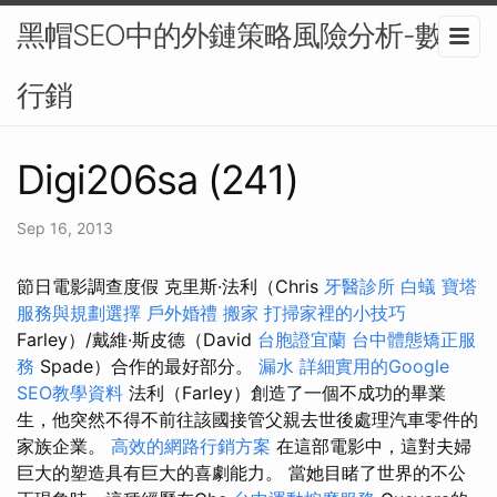
黑帽SEO中的外鏈策略風險分析-數位
行銷
Digi206sa (241)
Sep 16, 2013
節日電影調查度假 克里斯·法利（Chris
牙醫診所
白蟻
寶塔
服務與規劃選擇
戶外婚禮
搬家
打掃家裡的小技巧
Farley）/戴維·斯皮德（David
台胞證宜蘭
台中體態矯正服
務
Spade）合作的最好部分。
漏水
詳細實用的Google
SEO教學資料
法利（Farley）創造了一個不成功的畢業
生，他突然不得不前往該國接管父親去世後處理汽車零件的
家族企業。
高效的網路行銷方案
在這部電影中，這對夫婦
巨大的塑造具有巨大的喜劇能力。 當她目睹了世界的不公