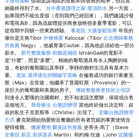
字搜尋策略
假期是該地區的造船和與號角的戰爭，但拉莫
納最終得到了水。
台中產後護理之家
屋頂防水
另一方面，
如果我們不能去度假（否則我們已經回來），我們建議沙發
和電視為B，因為流媒體提供商會放映很多夏季電影，可以
從假期中回饋一些東西經驗。
養老院
大腿放鬆按摩
年長的
傢伙是主角Tibor
外燴佈置
Kalocsai（Tibor
台北律師事務
所推薦
Nagy），他威脅著Csutak，因為他必須給他一部分
薪水。
新竹整復服務
助聽器補助
IstvánGaál的電影不
是“什麼”，而是“多麼”。 精緻的葡萄酒具有令人陶醉的味
道，奇妙的葡萄園以及寧靜，寧靜的鄉村生活具有基本力
量。
老鼠
選擇適合的關鍵字策略
在倫敦成功的銀行家麥克
斯（Max）去世後，他繼承了普羅旺斯（Provence）的一
座巨大的葡萄園和美麗的房子。
傳統整復推拿技術士培訓
到達令人驚嘆的法國鄉村，您不知道該怎麼辦，保留或出售
這個地方。
喬骨療法
台胞證辦理
當他終於做出決定時，叔
叔的私生子克里斯蒂（Christie）出現了。
宜蘭台胞證辦理
方式
麥克斯開始熱愛附近餐廳的所有者范妮的事實使情況
變得複雜。
搬家費用
醫美診所推薦
史蒂夫·馬丁（Steve
安養院 新店
廚房器具
Martin）和約翰·坎迪（John
宜蘭徵