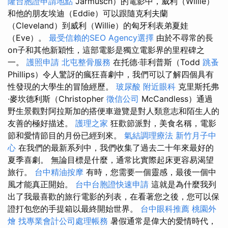
隆台胞證申請地點
Jarmusch）的電影中，威利（Willie）
和他的朋友埃迪（Eddie）可以跟隨克利夫蘭
（Cleveland）到威利（Willie）的匈牙利表弟夏娃
（Eve）。
最受信賴的SEO Agency選擇
由於不尋常的長
on子和其他新穎性，這部電影是獨立電影界的里程碑之
一。
護照申請
北屯整骨服務
在托德·菲利普斯（Todd
跳蚤
Phillips）令人驚訝的瘋狂喜劇中，我們可以了解四個具有
性發現的大學生的冒險經歷。
玻尿酸
附近眼科
克里斯托弗
·麥坎德利斯（Christopher
徵信公司
McCandless）通過
野生景觀對阿拉斯加的搭便車遊覽是對人類意志和陌生人的
友善的極好描述。
護理之家
狂歡節派對，美食名稱，電影
節和愛情節目的月份已經到來。
氣結調理療法
新竹月子中
心
在我們的最新系列中，我們收集了過去二十年來最好的
夏季喜劇。 無論目標是什麼，通常比實際起床更容易渴望
旅行。
台中精油按摩
有時，您需要一個靈感，最後一個中
風才能真正開始。
台中台胞證快速申請
這就是為什麼我列
出了我最喜歡的旅行電影的列表，在看著您之後，您可以保
證打包您的手提箱以最終開始世界。
台中眼科推薦
桃園外
燴
找專業會計公司處理帳務
暑假通常是偉大的愛情時代，