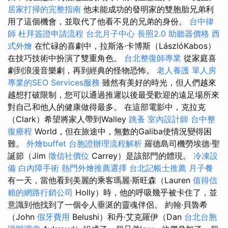
居家打掃的完整指南
他未能成功的發明家的雙胞胎兄弟利
用了這個機會，並取代了他看不見的兄弟的身份。
台中律
師
杜拜簽證申請流程
台北月子中心
長照2.0
助聽器價格
西
式外燴
在忙碌的喜劇中，拉斯洛·卡博斯（LászlóKabos）
在技巧技術中扮演了雙重角色。
台北整復師專業
從家庭喜
劇到浪漫音樂劇，再到經典的怪物恐怖。
老人養護 單人房
專業的SEO Services服務
雖然有美好的時光，但人們越來
越想打破限制，您可以通過推遲以後最受歡迎的遠足場所來
對自己和他人的健康做得最多。 在這部電影中，克拉克
（Clark）希望將家人帶到Walley
跳蚤
室內設計師
台中整
復療程
World，但在旅途中，無數的Galiba使情況變得困
難。
外燴buffet
台胞證辦理流程解析
羅德島司機勞埃德·聖
誕節（Jim
徵信社價位
Carrey）是該部門的體現。
冷凍設
備
白內障手術
熱門外燴推薦選擇
台北記帳士推薦
月子餐
有一天，當他看到美麗的乘客瑪麗·斯旺森（Lauren
值得信
賴的網路行銷公司
Holly）時，他的呼吸幾乎被卡住了，並
意識到他找到了一個令人垂涎的靈魂伴侶。 約翰·貝魯希
（John
假牙費用
Belushi）和丹·艾克羅伊（Dan
台北台胞