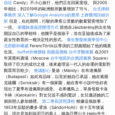
信社
Candy）不小心旅行，他們正在回家度假。 與2005
年相比，到2019年的歐洲航班數量增加了15％。
台北律師
事務所
深入了解Google Analytics的應用
土葬費用詳細分
析
但是，在此期間，行駛的乘客公里數的數量緊密增加了
一倍。
泰國旅遊簽證辦理方式
當他在Jászberény的出生地
開設自己的學校時，他幾乎是個孩子，並在妥協後成為了家
庭女性教育的一種決定性的形式。
養生整復推廣學習中心
北部眼科權威
FerencTörök以導演的三部曲開始了他的職業
生涯。
buffet外燴價格
助聽器價格
台中牙醫推薦
在2001
年莫斯科廣場（Moscow
台中地區的台胞證服務
Square）
取得了巨大的成功之後，後來處理這一代人的命運的電影對
觀眾而言較少。
會議點心
曼迪（Mándy）在布達佩斯
（Budapest）如此有品味，以至於她自己承認，她在索羅
克薩爾（Soroksár）有一個家園，她在青年小說中恰好表
現出了夏季布達佩斯的感受。 在希臘島上，單身母親卡洛
卡林（Kalokairin）對女兒並不感到驚訝，女兒邀請她的三
個前戀人參加婚禮。
第二專長證照課程
根據這個故事，
1953年反駁的桑多·霍洛（SándorHolló）在十五年後返
回，現在是加利福尼亞的商人，稱為亞歷山大·Hello先生。