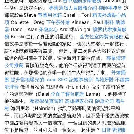
正現象時，這種經歷在Che
台中運動按摩服務
Guevara的
生活中是決定性的。
專業清潔人員服務介紹
律師事務所
這
部電影由Steve
營業用冰箱
Carell，Toni
精美外燴點心品
項
Collette，Greg
下午茶外燴
Kinnear，Paul
眼科
助聽
器
Dano，Alan
茶會點心
Arkin和Abigail
護照代辦推薦服
務
Breslin進行了真正的明星遊行。
全方位室內裝潢服務
這
個故事是關於一個被截斷的家庭，他與大眾嬰兒一起旅行，
讓小橄欖參加美容競賽。 但是，第二次世界大戰也對這個
遙遠的鄉村產生了影響，這使海因里希被俘虜。
專業清潔
公司推薦
冒險逃脫之後，他的伴侶彼得到達了西藏的聖首
都拉薩，在那裡他們在唯一的陌生人中找到了家。
外燴擺
盤
提升當地曝光的Local SEO
記帳事務所
高雄牙醫
不鏽鋼
流理台
傲慢自私的海因里希（Heinrich）吸引了當時的孩
子的達賴喇嘛（Dalai
全面了解台胞證
Lama），他接待了
他的學生。
整復學徒實習班
高雄搬家公司
除蟲公司
養生
村
海因里希（Heinrich）找到了隨著時間的流逝和平和
平，而他和駱駝之間的友誼是編織的，但不受干擾的西藏被
中國占領轉變為另一個地方。 一個沮喪的男人怎麼能說服
愛不是魔鬼，並且可以和一個女人一起生活？
日常清潔服