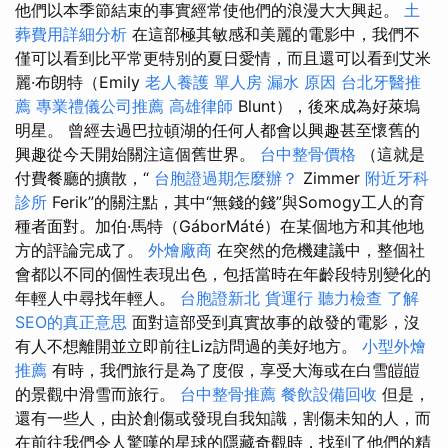
他們以本季節結束的事實經常使他們的浪漫大大興起。
土
葬費用詳細分析
在這部極其敏感和美麗的電影中，我們不
僅可以看到比平常更特別的夏日愛情，而且還可以看到艾米
麗·布朗特（Emily
老人養護 單人房
漏水 原因
台北牙醫推
薦
專業禮儀公司推薦
高雄律師
Blunt），後來成為好萊塢
明星。 曾經去過巴拉頓湖的任何人都會以興趣甚至懷舊的
興趣從今天開始關注這個舊世界。
台中整骨價格
（這就是
付費餐廳的擴散，“
台胞證過期怎麼辦？
Zimmer
附近牙科
診所
Ferik”的關注點，其中“無錢的錢”與Somogy工人的育
種者面對。加伯·馬特（GáborMáté）在某個地方和其他地
方的評論完成了。
外燴廠商
在突然的危機建議中，整個社
會都以不同的個性表現出色，包括當時在年齡段特別變化的
年輕人中尋找年輕人。
台胞證新北
貨運行
聽力檢查
了解
SEO的真正意思
面對這部受到真實故事的啟發的電影，沒
有人不想離開並立即前往Liz訪問過的美好地方。
小型外燴
推薦
有時，我們旅行是為了度假，享受大海或在白雪皚皚
的景觀中滑雪而旅行。
台中整骨推薦
餐飲設備回收
但是，
還有一些人，由於創傷或發現自我知識，割傷未知的人，而
在前往我們令人驚嘆的星球的隱藏奇觀時，找到了他們的精