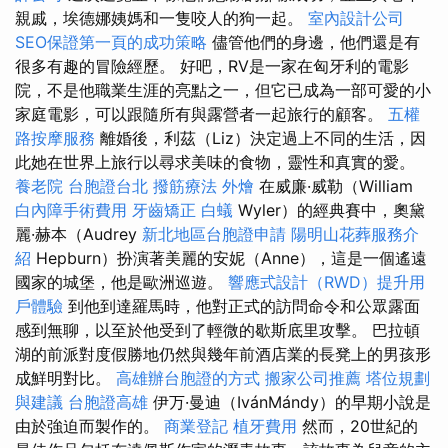
親戚，埃德娜姨媽和一隻咬人的狗一起。
室內設計公司
SEO保證第一頁的成功策略
儘管他們的身邊，他們還是有
很多有趣的冒險經歷。 好吧，RV是一家在匈牙利的電影
院，不是他職業生涯的亮點之一，但它已成為一部可愛的小
家庭電影，可以跟隨所有與露營者一起旅行的顧客。
五權
路按摩服務
離婚後，利茲（Liz）決定過上不同的生活，因
此她在世界上旅行以尋求美味的食物，靈性和真實的愛。
養老院
台胞證台北
撥筋療法
外燴
在威廉·威勒（William
白內障手術費用
牙齒矯正
白蟻
Wyler）的經典賽中，奧黛
麗·赫本（Audrey
新北地區台胞證申請
陽明山花葬服務介
紹
Hepburn）扮演著美麗的安妮（Anne），這是一個遙遠
國家的城堡，他是歐洲巡遊。
響應式設計（RWD）提升用
戶體驗
到他到達羅馬時，他對正式的訪問命令和公眾露面
感到無聊，以至於他受到了輕微的歇斯底里攻擊。 巴拉頓
湖的前派對度假勝地仍然與幾年前酒店業的長凳上的男孩形
成鮮明對比。
高雄辦台胞證的方式
搬家公司推薦
塔位規劃
與建議
台胞證高雄
伊万·曼迪（IvánMándy）的早期小說是
由於強迫而製作的。
商業登記
植牙費用
然而，20世紀的