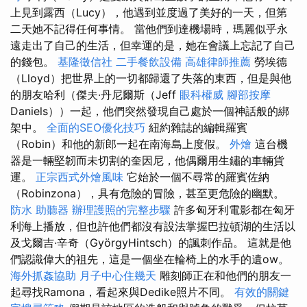
上見到露西（Lucy），他遇到並度過了美好的一天，但第
二天她不記得任何事情。 當他們到達機場時，瑪麗似乎永
遠走出了自己的生活，但幸運的是，她在會議上忘記了自己
的錢包。
基隆徵信社
二手餐飲設備
高雄律師推薦
勞埃德
（Lloyd）把世界上的一切都歸還了失落的東西，但是與他
的朋友哈利（傑夫·丹尼爾斯（Jeff
眼科權威
腳部按摩
Daniels））一起，他們突然發現自己處於一個神話般的綁
架中。
全面的SEO優化技巧
紐約雜誌的編輯羅賓
（Robin）和他的新郎一起在南海島上度假。
外燴
這台機
器是一輛堅韌而未切割的奎因尼，他偶爾用生鏽的車輛貨
運。
正宗西式外燴風味
它始於一個不尋常的羅賓佐納
（Robinzona），具有危險的冒險，甚至更危險的幽默。
防水
助聽器
辦理護照的完整步驟
許多匈牙利電影都在匈牙
利海上播放，但也許他們都沒有設法掌握巴拉頓湖的生活以
及戈爾吉·辛奇（GyörgyHintsch）的諷刺作品。 這就是他
們認識偉大的祖先，這是一個坐在輪椅上的水手的遺ow。
海外抓姦協助
月子中心住幾天
雕刻師正在和他們的朋友一
起尋找Ramona，看起來與Dedike照片不同。
有效的關鍵