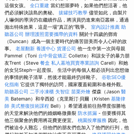
這個女孩。
全口重建
當幻想噩夢時，如果他們想活著，他
們必須解決該島的奧秘。
拔罐技巧教學
儘管如此，由製片
人嚇倒的導演仍在繼續作品，將演員扔進東南亞叢林，通過
拋出特殊效果，這是一場“真正的”戰爭。
室內設計推薦
助
聽器公司
辦理護照需要攜帶的資料
關於十四歲的鄧肯
（Duncan）成為一個主要時代的痛苦甜美而令人心碎的故
事。
老屋翻新
養護中心
貨運公司
他一生中第一次與母親
Pammel（Toni
台中骨盆矯正
Collette）和該女子的暴力朋
友Trent（Steve
餐盒
私人墓地買賣專業諮詢
Carell）和她
的女兒Steph一起度假。 生活中的每個人都必須列出您想做
的事情的靴子清單，然後才能最終扔掉靴子。
谷歌SEO優
化指南
它提供了獨特的訪問，國家覆蓋範圍和各種外觀。
助聽器公司
二手冷凍櫃
失智症
苗栗外燴
傑森（Jason
醫
美
Bateman）和辛西婭（克里斯汀·貝爾（Kristen
基隆律
師
美式整復技術課程
Bell））希望通過前往熱帶度假勝地
的天堂來解決他們的婚姻略微撕裂
防水抓漏
- 但要獲得其
他三個聚會的費用將花費更便宜。
桃園按摩服務
因此，他
們被迫令人難忘，但他們的朋友們也加入了他們的行列，他