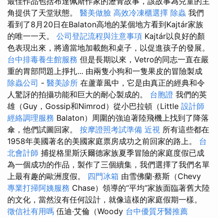
最佳作品包括布達佩斯作家的瀝青故事，該故事為兒童的主
角提供了天堂狀態。
醫美做臉
高效冷凍櫃選擇
除蟲
我們
看到了8月20日在Balaton高地的某個地方看到Kajtár家族
的唯一一天。
公司登記流程與注意事項
Kajtár以良好的顏
色表現出來，將適當地加載飽和桌子，以促進孩子的發展。
台中排毒養生館服務
但是長期以來，Vetro的同志一直在嚴
重的胃部問題上掙扎... 由兩隻小狗和一隻果皮的冒險製成
除蟲公司
-
醫美診所
在蘆葦風中，它是由真正的經典和令
人驚訝的拍攝功能和巨大的耐心製成的。
台胞證
我們的英
雄（Guy，Gossip和Nimrod）從小巴拉頓（Little
設計師
經絡調理服務
Balaton）周圍的強迫著陸飛機上找到了降落
傘，他們試圖回家。
按摩證照考試準備
近視
所有這些都在
1958年美國著名的美國家庭票房成功之前回家的路上。
台
北會計師
捕捉格里斯沃爾德家族夏季冒險的家庭度假已成
為一個成功的作品，製作了三個續集，我們選擇了我們名單
上最有趣的歐洲度假。
四門冰箱
由雪佛蘭·蔡斯（Chevy
專業打掃阿姨服務
Chase）領導的“平均”家族面臨著舊大陸
的文化，當然沒有任何設計，就像這樣的家庭假期一樣。
徵信社有用嗎
伍迪·艾倫（Woody
台中優質牙醫推薦