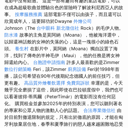
電影中沒有錯過。 這是一部有趣而有趣的童話電影，可以
在成為超級歌曲並體驗出色的冒險時了解波利尼西亞人的故
事。
按摩服務推薦
這部電影不僅可以由孩子，而且還可以
欣賞成年人，這要歸功於Dwayne
外燴公司
Johnson（The
台中眼科
新北徵信社
Rock）的毛伊人物。
防水漆
故事的主角是莫阿納（Moana），他被海洋選中，
以歸還神話般的女神的失落的心，這是一塊很小的綠色石
頭。
養生村
在影片中，莫阿納（Moana）獨自設置了海
洋，找到了傳奇的半神毛伊（Maui），他的任務是將女神
歸還給內心。
台胞證申請指南
許多人最喜歡的是Zimmer
數位行銷策略
Feri，該Zimmer
廚房設備
Feri於1998年首
播，該公司希望在90年代後期紀念德國人的前任技巧，但
更有趣。
高品質外燴餐飲選擇
免費寫訴狀
幸運的是，今天
幾乎完全磨損了這些，因此即使在巴拉頓度假中，我們也可
以看著彼得·蒂馬爾（PeterTímár）的電影而沒有任何惡
化。 購買租金並參加2025年的特別表演，您可以聽到著名
的專家和公眾人物的激動人心的話題。
合法專業徵信社
由
於目前對撤退限制的規定，只有出於徹底的原因，才能在匈
牙利放棄居住地，春季和夏季旅行的戀人越來越困難地忍受