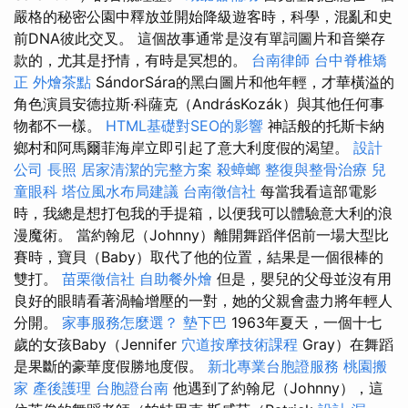
嚴格的秘密公園中釋放並開始降級遊客時，科學，混亂和史
前DNA彼此交叉。 這個故事通常是沒有單詞圖片和音樂存
款的，尤其是抒情，有時是冥想的。
台南律師
台中脊椎矯
正
外燴茶點
SándorSára的黑白圖片和他年輕，才華橫溢的
角色演員安德拉斯·科薩克（AndrásKozák）與其他任何事
物都不一樣。
HTML基礎對SEO的影響
神話般的托斯卡納
鄉村和阿馬爾菲海岸立即引起了意大利度假的渴望。
設計
公司
長照
居家清潔的完整方案
殺蟑螂
整復與整骨治療
兒
童眼科
塔位風水布局建議
台南徵信社
每當我看這部電影
時，我總是想打包我的手提箱，以便我可以體驗意大利的浪
漫魔術。 當約翰尼（Johnny）離開舞蹈伴侶前一場大型比
賽時，寶貝（Baby）取代了他的位置，結果是一個很棒的
雙打。
苗栗徵信社
自助餐外燴
但是，嬰兒的父母並沒有用
良好的眼睛看著渦輪增壓的一對，她的父親會盡力將年輕人
分開。
家事服務怎麼選？
墊下巴
1963年夏天，一個十七
歲的女孩Baby（Jennifer
穴道按摩技術課程
Gray）在舞蹈
是果斷的豪華度假勝地度假。
新北專業台胞證服務
桃園搬
家
產後護理
台胞證台南
他遇到了約翰尼（Johnny），這