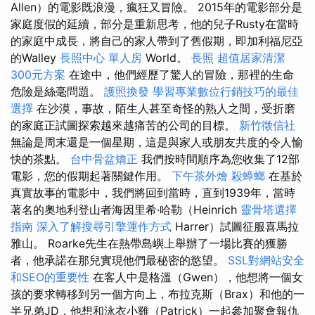
Allen）的電影既浪漫，瘋狂又冒險。 2015年的電影部分是
家庭度假的延續，部分是重新思考，他的兒子Rusty在當時
的家庭中成長，將自己的家人帶到了舊假期，即加利福尼亞
的Walley
長照中心 單人房
World。
長照
超值居家清潔
300元方案
在途中，他們經歷了驚人的冒險，那裡的生命
危險是絲毫問題。
護照換發
學習專業數位行銷技巧的最佳
選擇
在沙漠，事故，陌生人甚至奇怪的熟人之間，受折磨
的家庭正試圖探索越來越痛苦的公司的目標。
新竹徵信社
無論是周末還是一個星期，這是與家人或朋友共度的令人愉
快的茶點。
台中骨盆矯正
我們按時間順序為您收集了12部
電影，您的假期起著關鍵作用。
下午茶外燴
殺蟑螂
在基於
真實故事的電影中，我們將回到當時，直到1939年，當時
著名的奧地利登山者海因里希·哈勒（Heinrich
靈骨塔選擇
指南
深入了解搜尋引擎運作方式
Harrer）試圖征服喜馬拉
雅山。 Roarke先生在熱帶島嶼上舉辦了一場比賽的獲勝
者，他承諾在那兒實現他們最秘密的慾望。
SSL對網站安全
和SEO的重要性
在客人中是格溫（Gwen），他想將一個女
孩的要求轉移到另一個方向上，布拉克斯（Brax）和他的一
半兄弟JD，他想和泳衣小雞（Patrick）一起參加聚會報仇