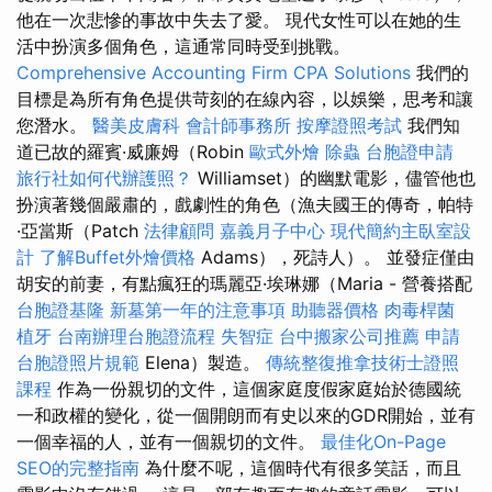
他在一次悲慘的事故中失去了愛。 現代女性可以在她的生
活中扮演多個角色，這通常同時受到挑戰。
Comprehensive Accounting Firm CPA Solutions
我們的
目標是為所有角色提供苛刻的在線內容，以娛樂，思考和讓
您潛水。
醫美皮膚科
會計師事務所
按摩證照考試
我們知
道已故的羅賓·威廉姆（Robin
歐式外燴
除蟲
台胞證申請
旅行社如何代辦護照？
Williamset）的幽默電影，儘管他也
扮演著幾個嚴肅的，戲劇性的角色（漁夫國王的傳奇，帕特
·亞當斯（Patch
法律顧問
嘉義月子中心
現代簡約主臥室設
計
了解Buffet外燴價格
Adams），死詩人）。 並發症僅由
胡安的前妻，有點瘋狂的瑪麗亞·埃琳娜（Maria - 營養搭配
台胞證基隆
新墓第一年的注意事項
助聽器價格
肉毒桿菌
植牙
台南辦理台胞證流程
失智症
台中搬家公司推薦
申請
台胞證照片規範
Elena）製造。
傳統整復推拿技術士證照
課程
作為一份親切的文件，這個家庭度假家庭始於德國統
一和政權的變化，從一個開朗而有史以來的GDR開始，並有
一個幸福的人，並有一個親切的文件。
最佳化On-Page
SEO的完整指南
為什麼不呢，這個時代有很多笑話，而且