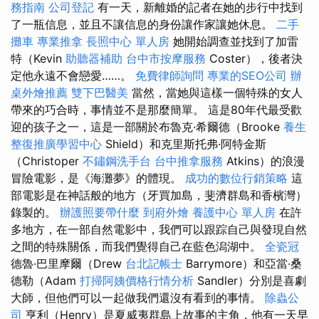
務指南
公司登記
有一天，新離婚的記者在她的步行中找到
了一瓶信息，並且不讓信息的身份讓作家讓她休息。
二手
攤車
專業推拿
長照中心 單人房
她開始調查並找到了加雷
特（Kevin
助聽器補助
台中市按摩服務
Coster），後者決
定他永遠不會戀愛……。
免費律師詢問
專業的SEO公司
辦
桌外燴推薦
雙下巴醫美
當然，當她與這樣一個特殊的女人
帶來的巧合時，事情並不是那麼簡單。 這是80年代最受歡
迎的孩子之一，這是一部關於布魯克·希爾德（Brooke
養生
整復推廣學習中心
Shield）和克里斯托弗·阿特金斯
（Christoper
不鏽鋼洗手台
台中推拿服務
Atkins）的浪漫
冒險電影，是《海灘夢》的體現。
成功的數位行銷策略
這
部電影是在神話般的地方（牙買加島，斐濟群島和香檳灣）
錄製的。
辦護照要帶什麼
到府外燴
養護中心 單人房
在許
多地方，在一部自然電影中，我們可以跟踪自己與發現自然
之間的特殊關係，而我們覺得自己在藍色潟湖中。
全瓷冠
德魯·巴里摩爾（Drew
台北記帳士
Barrymore）和亞當·桑
德勒（Adam
打掃阿姨價格行情分析
Sandler）分別是喜劇
大師，但他們可以一起做我們還沒有看到的事情。
除蟲公
司
亨利（Henry）是夏威夷群島上故事的主角，他有一天早