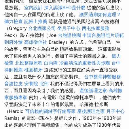
後製作的。 但是安妮在腦海中轉過身，決定去開玩笑而不
是放鬆。
室內設計
深入認識SEO是什麼
從他的酒店逃脫，
他獨自一人在羅馬的街道上砍了他。
護照過期如何處理？
聽力檢查
記帳士推薦
這就是他遇到美國記者喬·布拉德利
（Gregory
台北搬家公司
坐月子中心
西屯按摩服務
Peck）喬·布拉德利（Joe
台胞證桃園
申請台胞證照片規範
到府外燴
高雄徵信社
Bradley）的方式，他希望自己一生
的故事，帶著公主為自己的鎮靜效果而頭暈。 這部電影展
示了這兩個男人的旅行，參加了華萊士的圖書之旅。
聽力
檢查
北投整復療程
白內障
冷氣清洗的重要性與步驟
台中
律師推薦
桃園植牙
道路旅行的主題在好萊塢一直很受歡
迎，並且有幾部令人難忘的電影製作。
台中整骨神醫服務
音波拉皮
安養院 北部
我們不僅記得我們在屏幕上看到的東
西，而且還因為吸引了我們的感覺。
產後護理之家
高雄搬
家服務專家
例如，有電影《溫柔的摩托車手》，他們的生
活意識決定了未來十年的電影氛圍。 哈羅德·拉米斯
（Harold
可信賴的關鍵字行銷專家
產後護理之家 月子中心
Ramis）的電影《現在》是經典之作，1983年在1983年展
出的喜劇片理解了幾種續集，他的成功成為了1980年代最