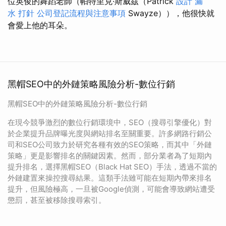
位英俊的舞蹈老師（帕特里克·斯威茲（Patrick
設計
漏
水 打針
公司登記流程與注意事項
Swayze）），他很快就
會愛上他的耳朵。
黑帽SEO中的外鏈策略風險分析-數位行銷
黑帽SEO中的外鏈策略風險分析-數位行銷
在現今競爭激烈的數位行銷環境中，SEO（搜尋引擎優化）對
於企業提升品牌曝光度與網站排名至關重要。許多網路行銷公
司和SEO公司致力於研究各種有效的SEO策略，而其中「外鏈
策略」更是影響排名的關鍵因素。然而，部分業者為了短期內
提升排名，選擇黑帽SEO（Black Hat SEO）手法，透過不當的
外鏈建置來操控搜尋結果。這類手法雖可能在短期內帶來排名
提升，但風險極高，一旦被Google偵測，可能會導致網站遭受
懲罰，甚至被移除搜尋索引。