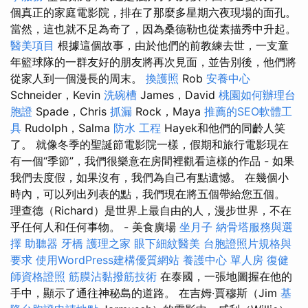
個真正的家庭電影院，排在了那麼多星期六夜現場的面孔。
當然，這也就不足為奇了，因為桑德勒也從素描秀中升起。
醫美項目
根據這個故事，由於他們的前教練去世，一支童
年籃球隊的一群友好的朋友將再次見面，並告別後，他們將
從家人到一個漫長的周末。
換護照
Rob
安養中心
Schneider，Kevin
洗碗槽
James，David
桃園如何辦理台
胞證
Spade，Chris
抓漏
Rock，Maya
推薦的SEO軟體工
具
Rudolph，Salma
防水 工程
Hayek和他們的同齡人笑
了。 就像冬季的聖誕節電影院一樣，假期和旅行電影現在
有一個“季節”，我們很樂意在房間裡觀看這樣的作品 - 如果
我們去度假，如果沒有，我們為自己有點遺憾。 在幾個小
時內，可以列出列表的點，我們現在將五個帶給您五個。
理查德（Richard）是世界上最自由的人，漫步世界，不在
乎任何人和任何事物。 - 美食廣場
坐月子
納骨塔服務與選
擇
助聽器
牙橋
護理之家
眼下細紋醫美
台胞證照片規格與
要求
使用WordPress建構優質網站
養護中心 單人房
復健
師資格證照
筋膜沾黏撥筋技術
在泰國，一張地圖握在他的
手中，顯示了通往神秘島的道路。 在吉姆·賈穆斯（Jim
基