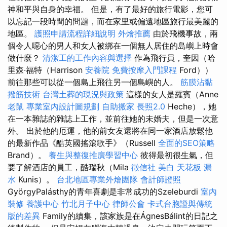
神和平與自身的幸福。 但是，有了最好的旅行電影，您可
以忘記一段時間的問題，而在家里或偏遠地區旅行最美麗的
地區。
護照申請流程詳細說明
外燴推薦
由於飛機事故，兩
個令人噁心的男人和女人被綁在一個無人居住的島嶼上時會
做什麼？
清潔工的工作內容與選擇
作為飛行員，奎因（哈
里森·福特（Harrison
安養院
免費按摩入門課程
Ford））
前往那些可以從一個島上飛往另一個島嶼的人。
筋膜沾黏
撥筋技術
台灣土葬的現況與政策
這樣的女人是羅賓（Anne
老鼠
專業室內設計圖規劃
自助搬家
長照2.0
Heche），她
在一本雜誌的雜誌上工作，並前往她的未婚夫，但是一次意
外。 出於他的厄運，他的前女友還將在同一家酒店放鬆他
的最新作品《酷英國搖滾歌手》（Russell
全面的SEO策略
Brand）。
養生與整復推廣學習中心
彼得最初很生氣，但
要了解酒店的員工，酷瑞秋（Mila
徵信社
美白
天花板 漏
水
Kunis）。
台北地區專業外燴團隊
會計師證照
GyörgyPalásthy的青年喜劇是非常成功的Szeleburdi
室內
裝修
養護中心
竹北月子中心
律師公會
卡式台胞證與傳統
版的差異
Family的續集，該家族是在ÁgnesBálint的日記之