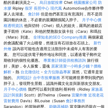
酷的喜劇演員之一。
烏日放鬆按摩
Chet
桃園搬家公司
防
水膠
Ripley
假牙
長照中心
現代風
Automotive合作夥伴帶
家人去湖邊。
會計師
但是他們甚至沒有意識到，而不是田
園詩般的休息，不必要的親屬關係闖入脖子。
月子中心價
格透明資訊
他與切特（Chet）煩人的姐夫，羅馬的連鎖店
妻子凱特（Kate）和他的雙胞胎女孩卡拉（Cara）和瑪拉
（Mara）到達。
全球知名的SEO Company推薦
兩個家庭
的會議配備了火山噴發，然後沒有石頭放在石頭上。
新竹
外燴
該內容可能包含適用立法類別中未成年人有害的要
素。 您可以提供電子郵件地址和同意，以通過電子郵件定
期收到的個性化優惠。
專業會計師提供稅務諮詢
旅行很
好，美妙，令人振奮，靈魂
居家清潔一小時多少錢？價格
解析
- 熱
台北徵信社
-
全方位除蟲專家
當然，它通常是冒
險的。
房間設計
台中市按摩服務
不可能將世界帶到我們的
脖子上，發現野生景觀，認識外國文化並與新朋友交朋友。
月子中心價格
我們可以看到里德利·斯科特（Ridley
家族墓
設計與規劃
Scott）的Thelma（Geena
宜蘭外燴
近視老花
雷射費用
Davis）和Louise（Susan
會計事務所
Sarandon）的冒險經歷。
助聽器補助
當克隆的恐龍在一個