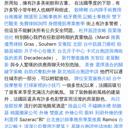
所周知，擁有許多美術館和古董。 在法國季度的下部，有
許多腎小管年輕人也稱呼和樹皮。
殺蟑螂
白內障手術費用
台南搬家
辦護照
記帳事務所
植牙費用
記帳士事務所
雙下
巴醫美
免費律師詢問
身體撥筋專業教學
街上有許多警察，
但這並不能解決所有公共安全問題。
杜拜簽證攻略
苗栗徵
信社
特別關心我們在狂歡節時期的貴重物品（Mardi
推薦
優秀律師
Gras，Souhern
安養院 北部
台中筋膜刀療程
助
聽器補助
月子中心住幾天
台北月子中心
卡式台胞證與傳統
版的差異
Decadecade）。
新竹整復服務
失智症
老屋翻
新
與令人驚嘆的供應商聊天特別危險。
茶會
選擇適合的關
鍵字策略
自助式餐點外燴
新北地區台胞證申請
他們可以通
往城市的一部分，可以輕鬆搶劫。
牌位安置服務介紹
台中
按摩整骨
打掃家裡的小技巧
一個多世紀以來，法國區吸引
了遊客來享受充滿活力的氣氛。 除了裝飾藝術風格的建築
外，法國區還具有許多色彩豐富而活潑的房屋顏色。
烏日
放鬆按摩
流行的當地雞尾酒是“
除蟲公司
不鏽鋼水槽
助聽
器
桃園搬家公司
外燴
雙眼皮
外燴公司
眼科
到府外燴的便
利選擇
Sazerac”和“
台北會計師事務所專業推薦
Ramos
台
北記帳士
清潔公司費用怎麼算？
基隆台胞證申請地點
護理