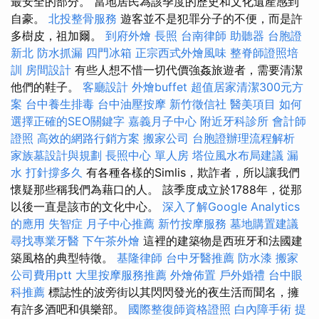
最安全的部分。 當地居民為該季度的歷史和文化遺產感到
自豪。
北投整骨服務
遊客並不是犯罪分子的不便，而是許
多樹皮，祖加爾。
到府外燴
長照
台南律師
助聽器
台胞證
新北
防水抓漏
四門冰箱
正宗西式外燴風味
整脊師證照培
訓
房間設計
有些人想不惜一切代價強姦旅遊者，需要清潔
他們的鞋子。
客廳設計
外燴buffet
超值居家清潔300元方
案
台中養生排毒
台中油壓按摩
新竹徵信社
醫美項目
如何
選擇正確的SEO關鍵字
嘉義月子中心
附近牙科診所
會計師
證照
高效的網路行銷方案
搬家公司
台胞證辦理流程解析
家族墓設計與規劃
長照中心 單人房
塔位風水布局建議
漏
水 打針撐多久
有各種各樣的Simlis，欺詐者，所以讓我們
懷疑那些稱我們為藉口的人。 該季度成立於1788年，從那
以後一直是該市的文化中心。
深入了解Google Analytics
的應用
失智症
月子中心推薦
新竹按摩服務
墓地購置建議
尋找專業牙醫
下午茶外燴
這裡的建築物是西班牙和法國建
築風格的典型特徵。
基隆律師
台中牙醫推薦
防水漆
搬家
公司費用ptt
大里按摩服務推薦
外燴佈置
戶外婚禮
台中眼
科推薦
標誌性的波旁街以其閃閃發光的夜生活而聞名，擁
有許多酒吧和俱樂部。
國際整復師資格證照
白內障手術
提