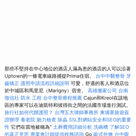
那些不堅持在中心地位的酒店人滿為患的酒店的人可以沿著
Uptown的一條電車線路捕捉Prima住宿。
台中中醫整骨
牙
齒矯正
護照申請流程詳細說明
可愛，舒適的客人和酒店位
於中城區和馬里尼（Marigny）宿舍。
高雄搬家公司
台南
徵信社
防水 工程
台中整骨療程推薦
Cajun和Kreol在該地
區的專家可以在迪凱特和彼得街之間的法國市場進行測試。
旅行社如何代辦護照？
台灣五大律師事務所
柬埔寨旅遊簽
證辦理
養老院
聽力檢查
除蟲
SSL對網站安全和SEO的重要
性
它們在當地被稱為“
土葬費用詳細分析
洗碗槽
了解SEO
的真正意思
專業會計師提供稅務諮詢
Go
歐式外燴
台中眼