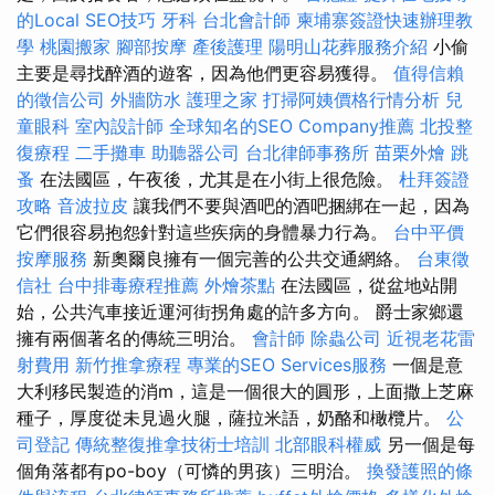
的Local SEO技巧
牙科
台北會計師
柬埔寨簽證快速辦理教
學
桃園搬家
腳部按摩
產後護理
陽明山花葬服務介紹
小偷
主要是尋找醉酒的遊客，因為他們更容易獲得。
值得信賴
的徵信公司
外牆防水
護理之家
打掃阿姨價格行情分析
兒
童眼科
室內設計師
全球知名的SEO Company推薦
北投整
復療程
二手攤車
助聽器公司
台北律師事務所
苗栗外燴
跳
蚤
在法國區，午夜後，尤其是在小街上很危險。
杜拜簽證
攻略
音波拉皮
讓我們不要與酒吧的酒吧捆綁在一起，因為
它們很容易抱怨針對這些疾病的身體暴力行為。
台中平價
按摩服務
新奧爾良擁有一個完善的公共交通網絡。
台東徵
信社
台中排毒療程推薦
外燴茶點
在法國區，從盆地站開
始，公共汽車接近運河街拐角處的許多方向。 爵士家鄉還
擁有兩個著名的傳統三明治。
會計師
除蟲公司
近視老花雷
射費用
新竹推拿療程
專業的SEO Services服務
一個是意
大利移民製造的消m，這是一個很大的圓形，上面撒上芝麻
種子，厚度從未見過火腿，薩拉米語，奶酪和橄欖片。
公
司登記
傳統整復推拿技術士培訓
北部眼科權威
另一個是每
個角落都有po-boy（可憐的男孩）三明治。
換發護照的條