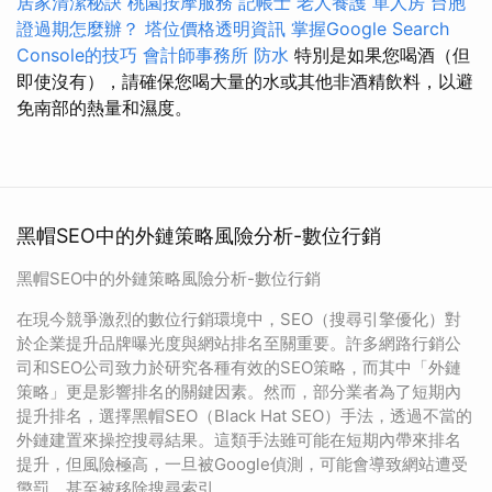
居家清潔秘訣
桃園按摩服務
記帳士
老人養護 單人房
台胞
證過期怎麼辦？
塔位價格透明資訊
掌握Google Search
Console的技巧
會計師事務所
防水
特別是如果您喝酒（但
即使沒有），請確保您喝大量的水或其他非酒精飲料，以避
免南部的熱量和濕度。
黑帽SEO中的外鏈策略風險分析-數位行銷
黑帽SEO中的外鏈策略風險分析-數位行銷
在現今競爭激烈的數位行銷環境中，SEO（搜尋引擎優化）對
於企業提升品牌曝光度與網站排名至關重要。許多網路行銷公
司和SEO公司致力於研究各種有效的SEO策略，而其中「外鏈
策略」更是影響排名的關鍵因素。然而，部分業者為了短期內
提升排名，選擇黑帽SEO（Black Hat SEO）手法，透過不當的
外鏈建置來操控搜尋結果。這類手法雖可能在短期內帶來排名
提升，但風險極高，一旦被Google偵測，可能會導致網站遭受
懲罰，甚至被移除搜尋索引。