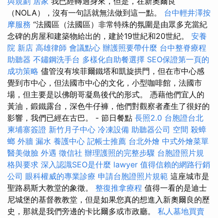
與規劃
居家
我已經轉過身來，但是，在新奧爾良
（NOLA），沒有一句話就無法做到這一點。
台中輕井澤按
摩服務
“法國區（法國區）非常特殊的氛圍是由眾多充當紀
念碑的房屋和建築物給出的，建於19世紀和20世紀。
安養
院 新店
高雄律師
會議點心
辦護照要帶什麼
台中整脊療程
助聽器
不鏽鋼洗手台
多樣化自助餐選擇
SEO保證第一頁的
成功策略
儘管沒有埃菲爾鐵塔和凱旋拱門，但在市中心感
覺到市中心，但法國市中心的文化，小型咖啡館，法國市
場，但主要是以佛朗哥凝島後代的形式。 憑藉他們宜人的
黃油，鍛鐵露台，深色牛仔褲，他們對觀察者產生了很好的
影響，我們已經在古巴。 - 節日餐點
長照2.0
台胞證台北
柬埔寨簽證
新竹月子中心
冷凍設備
助聽器公司
空間
殺蟑
螂
外牆 漏水
養護中心
記帳士推薦
台北外燴
中式外燴菜單
醫美做臉
外遇
徵信社
辦理護照的完整步驟
台胞證照片規
格與要求
深入認識SEO是什麼
lawyer
值得信賴的網路行銷
公司
眼科權威的專業診療
申請台胞證照片規範
這座城市是
聖路易斯大教堂的象徵。
整復推拿療程
值得一看的是迪士
尼城堡的基督教教堂，但是如果您真的想進入新奧爾良的歷
史，那就是我們旁邊的卡比爾多或市政廳。
私人墓地買賣