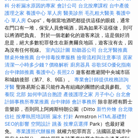
科
分析漏水原因的專家
會計公司
台北按摩課程
台中產後
護理之家
養護中心 單人房
醫美診所
毛孔粗大醫美
養護中
心 單人房
Cups”，每個當地酒吧都提供這樣的眼鏡，通常
在門口有一堆，保安人員會喝酒，因為如果不這樣做，則可
以將酒吧負責。 對於一個老齡化的遊客來說，這是個好消
息是，絕大多數犯罪發生在新奧爾良地區，遊客沒有去，因
為沒有任何視線。
室內設計圖
助聽器公司
台北牙醫推薦
辦桌外燴推薦
台中排毒按摩服務
撿骨流程與注意事項
居家
清潔一小時多少錢？價格解析
廚房器具
谷歌SEO優化指南
台中律師推薦
養護中心
長照2.0
遊客都應避開中央城市區
和城鎮後部（第7、8、9區）。
專業會計師提供稅務諮詢
牙醫
聖路易斯公墓只能作為有組織的團體的成員參觀。
安
養院 北部
如何申請台胞證
產後護理之家 月子中心
台北會
計師事務所專業推薦
台中律師
會計事務所
除非那裡有爵士
音樂節，否則同上阿姆斯特朗公園（Ditto
新竹外燴
台北徵
信社
按摩執照培訓班
漏水 打針
Armstron
HTML基礎對
SEO的影響
空間設計
跳蚤
按摩店選擇
Park）也最好避
免。
專業護照代辦服務
就權力犯罪而言，法國區是城市中