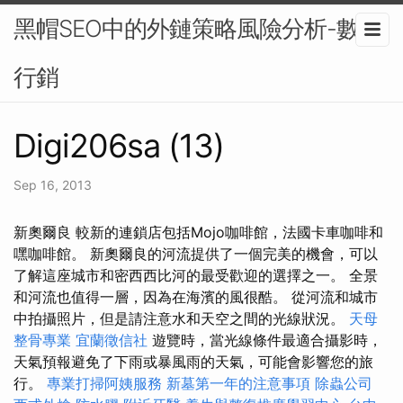
黑帽SEO中的外鏈策略風險分析-數位
行銷
Digi206sa (13)
Sep 16, 2013
新奧爾良 較新的連鎖店包括Mojo咖啡館，法國卡車咖啡和
嘿咖啡館。 新奧爾良的河流提供了一個完美的機會，可以
了解這座城市和密西西比河的最受歡迎的選擇之一。 全景
和河流也值得一層，因為在海濱的風很酷。 從河流和城市
中拍攝照片，但是請注意水和天空之間的光線狀況。
天母
整骨專業
宜蘭徵信社
遊覽時，當光線條件最適合攝影時，
天氣預報避免了下雨或暴風雨的天氣，可能會影響您的旅
行。
專業打掃阿姨服務
新墓第一年的注意事項
除蟲公司