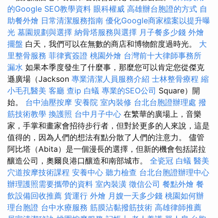
的Google SEO教學資料
眼科權威
高雄辦台胞證的方式
自
助餐外燴
日常清潔服務指南
優化Google商家檔案以提升曝
光
墓園規劃與選擇
納骨塔服務與選擇
月子餐多少錢
外燴
擺盤
白天，我們可以在無數的商店和博物館度過時光。
大
里整骨服務
菲律賓簽證
桃園外燴
台灣前十大律師事務所
漏水
如果本季度發生了什麼事，那麼您可以肯定您從傑克
遜廣場（Jackson
專業清潔人員服務介紹
士林整骨療程
縮
小毛孔醫美
客廳
查ip
白蟻
專業的SEO公司
Square）開
始。
台中油壓按摩
安養院
室內裝修
台北台胞證辦理處
撥
筋技術教學
換護照
台中月子中心
在繁華的廣場上，音樂
家，手掌和畫家會招待步行者，但對於更多的人來說，這是
值得的，因為人們的想法有點分散了人們的注意力。 儘管
阿比塔（Abita）是一個漫長的選擇，但新的機會包括諾拉
釀造公司，奧爾良港口釀造和南部城市。
全瓷冠
白蟻
醫美
穴道按摩技術課程
安養中心
聽力檢查
台北台胞證辦理中心
辦理護照需要攜帶的資料
室內裝潢
徵信公司
餐點外燴
餐
飲設備回收推薦
貨運行
外燴
月嫂一天多少錢
桃園如何辦
理台胞證
台中水療服務
筋膜沾黏撥筋技術
高雄律師推薦