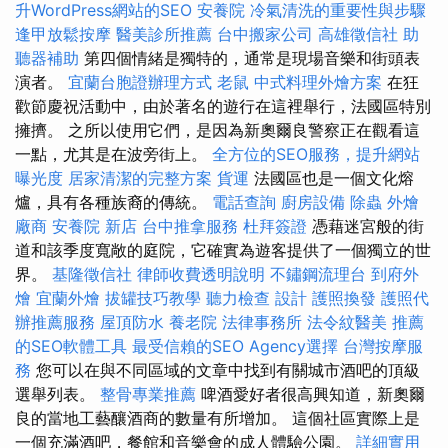
升WordPress網站的SEO
安養院
冷氣清洗的重要性與步驟
逢甲放鬆按摩
醫美診所推薦
台中搬家公司
高雄徵信社
助
聽器補助
第四個情緒是獨特的，通常是現場音樂和街頭表
演者。
宜蘭台胞證辦理方式
老鼠
中式料理外燴方案
在狂
歡節慶祝活動中，由於著名的遊行在這裡舉行，法國區特別
擁擠。 之所以使用它們，是因為新奧爾良警察正在觀看這
一點，尤其是在波旁街上。
全方位的SEO服務，提升網站
曝光度
居家清潔的完整方案
貨運
法國區也是一個文化熔
爐，具有各種族裔的傳統。
電話查詢
廚房設備
除蟲
外燴
廠商
安養院 新店
台中推拿服務
杜拜簽證
憑藉迷宮般的街
道和該季度寬敞的庭院，它確實為遊客提供了一個獨立的世
界。
基隆徵信社
律師收費透明說明
不鏽鋼流理台
到府外
燴
宜蘭外燴
拔罐技巧教學
聽力檢查
設計
護照換發
護照代
辦推薦服務
屋頂防水
養老院
法律事務所
法令紋醫美
推薦
的SEO軟體工具
最受信賴的SEO Agency選擇
台灣按摩服
務
您可以在與不同區域的文章中找到有關城市酒吧的頂級
選舉列表。
整骨專業推薦
啤酒愛好者很高興知道，新奧爾
良的當地工藝釀酒商的數量有所增加。 這個社區實際上是
一個充滿酒吧，餐館和音樂會的成人體驗公園。
詳細實用