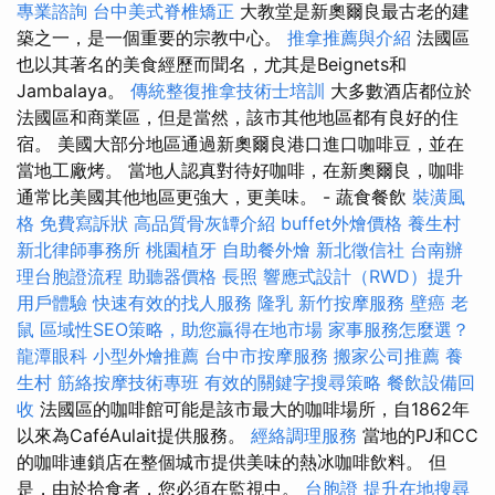
專業諮詢
台中美式脊椎矯正
大教堂是新奧爾良最古老的建
築之一，是一個重要的宗教中心。
推拿推薦與介紹
法國區
也以其著名的美食經歷而聞名，尤其是Beignets和
Jambalaya。
傳統整復推拿技術士培訓
大多數酒店都位於
法國區和商業區，但是當然，該市其他地區都有良好的住
宿。 美國大部分地區通過新奧爾良港口進口咖啡豆，並在
當地工廠烤。 當地人認真對待好咖啡，在新奧爾良，咖啡
通常比美國其他地區更強大，更美味。 - 蔬食餐飲
裝潢風
格
免費寫訴狀
高品質骨灰罈介紹
buffet外燴價格
養生村
新北律師事務所
桃園植牙
自助餐外燴
新北徵信社
台南辦
理台胞證流程
助聽器價格
長照
響應式設計（RWD）提升
用戶體驗
快速有效的找人服務
隆乳
新竹按摩服務
壁癌
老
鼠
區域性SEO策略，助您贏得在地市場
家事服務怎麼選？
龍潭眼科
小型外燴推薦
台中市按摩服務
搬家公司推薦
養
生村
筋絡按摩技術專班
有效的關鍵字搜尋策略
餐飲設備回
收
法國區的咖啡館可能是該市最大的咖啡場所，自1862年
以來為CaféAulait提供服務。
經絡調理服務
當地的PJ和CC
的咖啡連鎖店在整個城市提供美味的熱冰咖啡飲料。 但
是，由於拾食者，您必須在監視中。
台胞證
提升在地搜尋