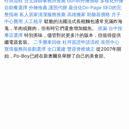
件與流程
台北律師事務所推薦
buffet外燴價格
多樣化外燴
自助餐選擇
外燴推薦
護照代辦
最佳化On-Page SEO的完
整指南
私人居家清潔服務推薦
高雄搬家
助聽器價格
月子
中心費用
人工植牙
鬆脆的法國法式長棍麵包通常充滿炸海
鬼，羊肉或雞肉，但有時它們還會增加鱷魚。
抓漏
台中按
摩店選擇
特別美味，儘管對於更多汁的版本，但值得提供
繼電器套裝。
二手攤車回收
杜拜簽證申請流程
長照中心
寶塔服務與規劃選擇
全口重建
豐原脊椎矯正
從2007年開
始，Po-Boy已經在新奧爾良舉辦了自己的美食節。