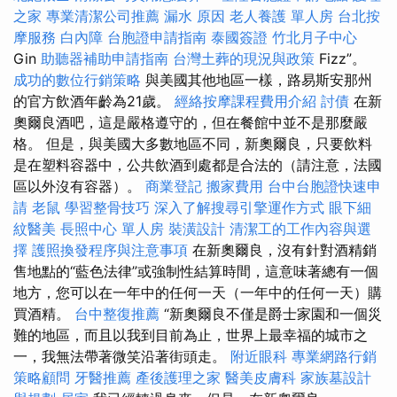
之家
專業清潔公司推薦
漏水 原因
老人養護 單人房
台北按
摩服務
白內障
台胞證申請指南
泰國簽證
竹北月子中心
Gin
助聽器補助申請指南
台灣土葬的現況與政策
Fizz”。
成功的數位行銷策略
與美國其他地區一樣，路易斯安那州
的官方飲酒年齡為21歲。
經絡按摩課程費用介紹
討債
在新
奧爾良酒吧，這是嚴格遵守的，但在餐館中並不是那麼嚴
格。 但是，與美國大多數地區不同，新奧爾良，只要飲料
是在塑料容器中，公共飲酒到處都是合法的（請注意，法國
區以外沒有容器）。
商業登記
搬家費用
台中台胞證快速申
請
老鼠
學習整骨技巧
深入了解搜尋引擎運作方式
眼下細
紋醫美
長照中心 單人房
裝潢設計
清潔工的工作內容與選
擇
護照換發程序與注意事項
在新奧爾良，沒有針對酒精銷
售地點的“藍色法律”或強制性結算時間，這意味著總有一個
地方，您可以在一年中的任何一天（一年中的任何一天）購
買酒精。
台中整復推薦
“新奧爾良不僅是爵士家園和一個災
難的地區，而且以我到目前為止，世界上最幸福的城市之
一，我無法帶著微笑沿著街頭走。
附近眼科
專業網路行銷
策略顧問
牙醫推薦
產後護理之家
醫美皮膚科
家族墓設計