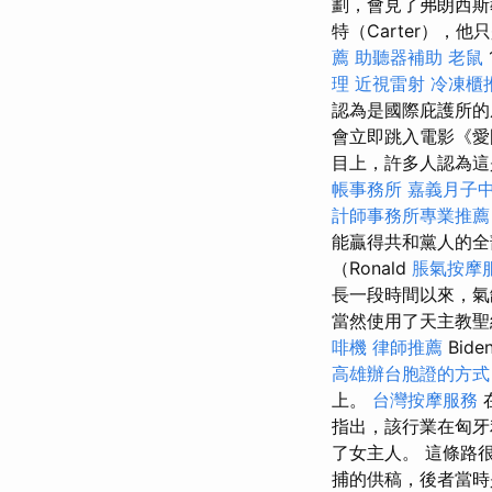
劃，會見了弗朗西斯
特（Carter），
薦
助聽器補助
老鼠
理
近視雷射
冷凍櫃
認為是國際庇護所的
會立即跳入電影《愛
目上，許多人認為這
帳事務所
嘉義月子
計師事務所專業推薦
能贏得共和黨人的全
（Ronald
脹氣按摩
長一段時間以來，
當然使用了天主教
啡機
律師推薦
Bid
高雄辦台胞證的方
上。
台灣按摩服務
指出，該行業在匈牙
了女主人。 這條路
捕的供稿，後者當時