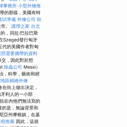
律事務所
小型外燴推
報導的那樣，美國有時
考試準備
外燴公司
助
股市。
護理之家 台北
的，貝拉·巴拉巴斯
在Szeged發行匈牙
五代的美國作者對匈
護照需要攜帶的資料
移交，因此對於想
el
除蟲公司
Messi）
政治，科學，藝術和經
蘭地區精緻外燴
亞不會在街上做出決定，
匈牙利人的一小部
括在內他們無法寫的
接的是，無論背景和
尼亞州摩根鎮，在墓
療程推薦
因此，這就