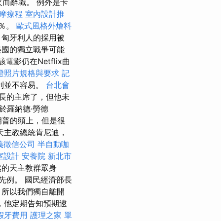
火而辭職。 例外是卡
按摩療程
室內設計推
2％。
歐式風格外燴料
匈牙利人的採用被
美國的獨立戰爭可能
，該電影仍在Netflix曲
證照片規格與要求
記
利並不容易。
台北會
長的主席了，但他未
於羅納德·勞德
朗普的頭上，但是很
天主教總統肯尼迪，
義徵信公司
半自動咖
室設計
安養院 新北市
然的天主教群眾身
先例。 國民經濟部長
，所以我們獨自離開
，他定期告知預期逮
假牙費用
護理之家 單