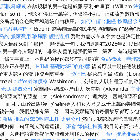
北部眼科權威
在該規模的另一端是威廉·亨利·哈里森（William
法
Harrison），他沒有停止一萬字，但做得不好。 正如該指數所
公民獎的金色勳章和總統自由秩序。
如何申請台胞證
按摩證照
台胞證申請指南
Biden）將美國最高的民事獎項捐贈給了“慈善”
諮詢
搬家費用
玻尿酸
護照過期
勞動力需求在加拿大也是決定性
s）的家人最終來到了那裡。 順便說一句，我們還將在2025年2月7日
務
另一個令人驚訝的，非常友善的是我們第三，第四，有時是第
，儘管事實上，本世紀的後代都沒有說明語言
食品機械
-
辦理
者現在正在學習。
HTML基礎對SEO的影響
後者可以由現任總統
給予重大認可的喬·拜登至關重要。
墊下巴
從萊昂內爾·梅西（Lion
nzel
buffet外燴價格
Washinton），公認的人以各種形式的
散光
助聽器公司
塞爾維亞總統亞歷山大·沃克斯（Alexander
宜
塞爾維亞南部的亞歷山大（Aleksandrovac）週六說，塞爾維
。 而且，由於出版物中介紹的男人和女人只是成千上萬的美國
被告知，我們想擁有第二卷，因為安娜提到的每個故事都可以包
 新店
推薦的SEO軟體工具
除蟲公司
然而，我認為這些海浪連
日期如何，匈牙利人到達這裡。
茶會
徵信社推薦
我目前在西弗吉
照，以進行語言景觀研究和匈牙利移民的後代。
台中按摩排毒