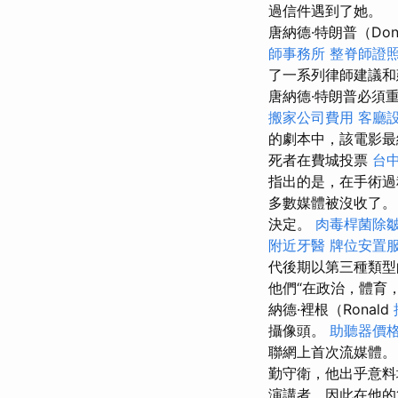
過信件遇到了她。
唐納德·特朗普（Don
師事務所
整脊師證
了一系列律師建議
唐納德·特朗普必須
搬家公司費用
客廳
的劇本中，該電影最
死者在費城投票
台
指出的是，在手術過
多數媒體被沒收了
決定。
肉毒桿菌除
附近牙醫
牌位安置
代後期以第三種類型
他們“在政治，體育
納德·裡根（Ronald
攝像頭。
助聽器價
聯網上首次流媒體
勤守衛，他出乎意料地
演講者，因此在他的