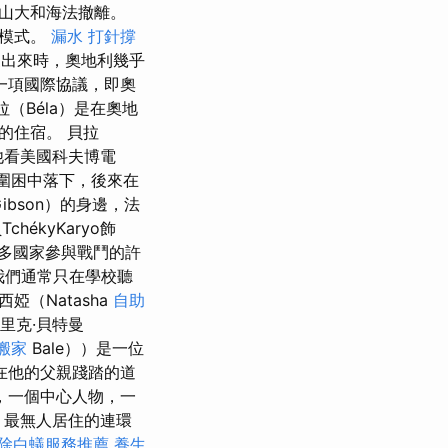
山大和海法撤離。
的模式。
漏水 打針撐
出來時，奧地利幾乎
一項國際協議，即奧
拉（Béla）是在奧地
的住宿。 貝拉
他看美國科夫博電
的圍困中落下，後來在
Gibson）的身邊，法
hékyKaryo飾
多國家參與戰鬥的許
我們通常只在學校聽
婭（Natasha
自助
里克·貝特曼
搬家
Bale））是一位
在他的父親踐踏的道
，一個中心人物，一
酷，最無人居住的連環
除白蟻服務推薦
養生