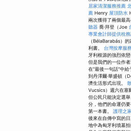
居家清潔服務推薦
薦
Henry
屋頂防水
兩次獲得了兩個最高
聽器
喬·拜登（Joe
專業會計師提供稅務
（BélaBarabá
利書。
台灣按摩服
牙利根源的強烈依戀
但是我們的一位作
在“最後一句話”中
到丹澤爾·華盛頓（De
濟生活形式出現。
Vucsics）週六在
但公民只能決定選舉
分，他們的命運仍要
第一本書。
護理之家
後來在自傳中寫的
地中為匈牙利墳墓拍