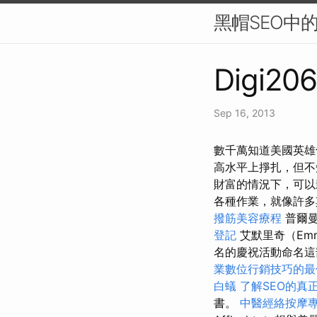
黑帽SEO中
Digi206
Sep 16, 2013
數千萬知道美國英雄
高水平上掙扎，但
財富的情況下，可以
各種作業，就像許多
撥筋美容療程
普爾曼
登記
艾默里奇（Emm
名的慶祝活動命名這部
業數位行銷技巧的最
白蟻
了解SEO的真
書。
中醫經絡按摩