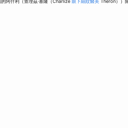
麗的阿什利（查理茲·塞隆（Charlize
眼下細紋醫美
Theron）