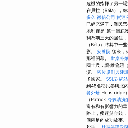
危機的指揮了另一場
在貝拉（Béla）
多久
徵信公司
貨運
已經充滿了，難民
地利僅是“第一個庇
利為期三天的居住，
（Béla）將其中
影。
安養院
後來，
那裡開幕。
辦桌外
國士兵，讓·維倫紐（
演。
塔位規劃與建
多國家。
SSL對網
到48名移民參與北內
餐外燴
Henstr
（Patrick
冷氣清洗
富有和有影響力的華
路上，痴迷於金錢
個兩足的成功故事
殺手。
杜拜簽證攻