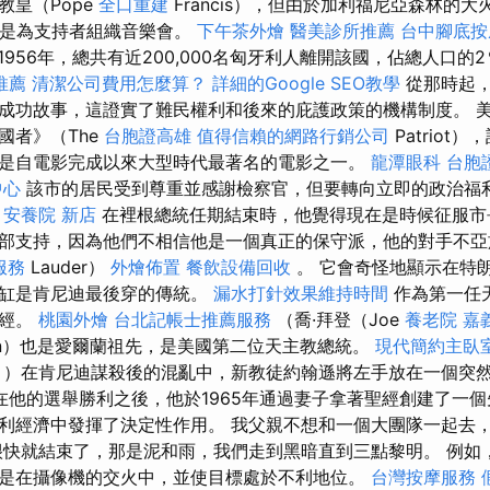
教皇（Pope
全口重建
Francis），但由於加利福尼亞森林的大
他只是為支持者組織音樂會。
下午茶外燴
醫美診所推薦
台中腳底
1956年，總共有近200,000名匈牙利人離開該國，佔總人口的
推薦
清潔公司費用怎麼算？
詳細的Google SEO教學
從那時起，
成功故事，這證實了難民權利和後來的庇護政策的機構制度。 
國者》（The
台胞證高雄
值得信賴的網路行銷公司
Patriot）
是自電影完成以來大型時代最著名的電影之一。
龍潭眼科
台胞
中心
該市的居民受到尊重並感謝檢察官，但要轉向立即的政治福
安養院 新店
在裡根總統任期結束時，他覺得現在是時候征服市
部支持，因為他們不相信他是一個真正的保守派，他的對手不亞
服務
Lauder）
外燴佈置
餐飲設備回收
。 它會奇怪地顯示在特
氣缸是肯尼迪最後穿的傳統。
漏水打針效果維持時間
作為第一任
聖經。
桃園外燴
台北記帳士推薦服務
（喬·拜登（Joe
養老院
嘉
en）也是愛爾蘭祖先，是美國第二位天主教總統。
現代簡約主臥
式
）在肯尼迪謀殺後的混亂中，新教徒約翰遜將左手放在一個突
在他的選舉勝利之後，他於1965年通過妻子拿著聖經創建了一個
利經濟中發揮了決定性作用。 我父親不想和一個大團隊一起去
很快就結束了，那是泥和雨，我們走到黑暗直到三點黎明。 例如
是在攝像機的交火中，並使目標處於不利地位。
台灣按摩服務