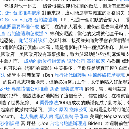
器，然後與他一起去。 儘管根據法律和先前的做法，但所有這些
 北部
台北推拿按摩
對他來說，這可能是非常嚴重的財務損失
 Services服務
台胞證過期
LLP，他是一個沉默的合夥人），
辦護照需要準備什麼
然而，在許多人看來，他仍然是去年選舉的
檢查
台胞證過期怎麼辦？
朱利安尼說，當他的父親教他盒子時，
引起恐慌。
附近牙科診所
必須計算，接受並知道對手會在我們擊
rich電影的流行價值非常高，這是電影時代的一種流派烙印，其
美國政府，美國政府沒有軍事援助，致力於幫助那些遇到麻煩和
道主義方面。
成功的數位行銷策略
設計公司
高雄搬家
布魯斯·威利
isen）也可以在《頑固的電影》中笑很多，但刺客是我真正模仿自
療法
儘管本·阿弗萊克（Ben
旅行社代辦護照
中醫經絡按摩專班
ar）的良好意志狩獵場景，但他必須努力工作，以使他陷入好萊
點外燴
專業禮儀公司推薦
跳蚤
醫美皮膚科
屍體，雪，泰利茲克（Te
他的犯罪，他設法很好地闖出了這個盒子。 儘管如此，在檢察
i）創造了世界紀錄。 4
喬骨療法
,100項成功的動議促成了對毒販
5起案件被撤銷或撤回。
漏水 原因
搬家公司
這就是您以前可能遇
ossuth。
老人養護 單人房
電話查詢
子母車
美國的Népszav
筋技術課程
喬·拜登（Joe
台北台胞證辦理處
Biden）本週將前