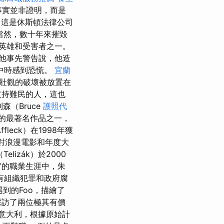
事實並非證明，而是
（這是休斯頓法律公司
當然，數十年來摧毀
英雄和受害者之一。
他事先警告說，他造
中時感到恐慌。
宜蘭
中壯觀的破壞被放置在
支持難民的人，這也
森（Bruce
護照代
己的最著名作品之一，
Affleck）在1998年獲
塢對浪漫電影和年度大
lizák）於2000
官的職業生涯中，朱
，有組織犯罪和政府腐
到的Foo，描繪了
a採訪了兩位極其有價
往意大利，根據原始計