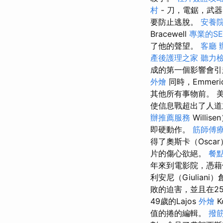
村
- 刀，電鋸，武
要防止逃脫。
安養院
Bracewell
專業的SEO
了他的聲望。
客廳
產後護理之家
聽力
成的第一個影響會
外燴
同時，Emme
其他所有事物前。 
使信息戰超出了人
辦推薦服務
Will
即硬動作。
筋師傅
得了奧斯卡（Osc
片的傷心欲絕。
餐
年來到電影院，憑藉
利安尼（Giulian
敗的迫害，並且在2
49歲的Lajos
外燴
K
值的捲的編輯。
撥