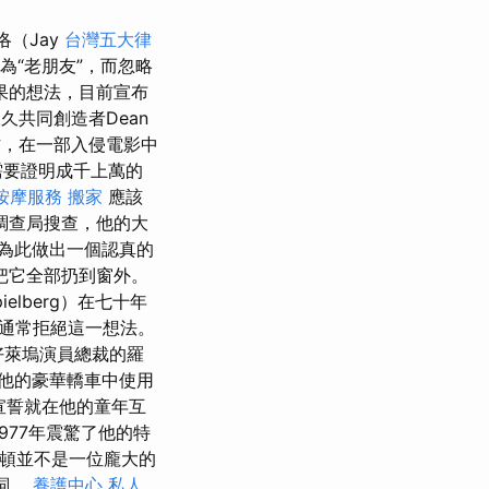
洛（Jay
台灣五大律
）為“老朋友”，而忽略
果的想法，目前宣布
久共同創造者Dean
合作，在一部入侵電影中
需要證明成千上萬的
按摩服務
搬家
應該
調查局搜查，他的大
為此做出一個認真的
把它全部扔到窗外。
pielberg）在七十年
通常拒絕這一想法。
好萊塢演員總裁的羅
求在他的豪華轎車中使用
二次宣誓就在他的童年互
1977年震驚了他的特
頓並不是一位龐大的
詞。
養護中心
私人