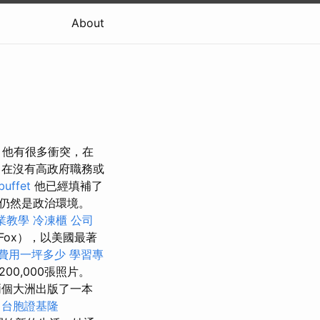
About
，他有很多衝突，在
在沒有高政府職務或
uffet
他已經填補了
仍然是政治環境。
業教學
冷凍櫃
公司
Fox），以美國最著
費用一坪多少
學習專
200,000張照片。
官員在兩個大洲出版了一本
式
台胞證基隆