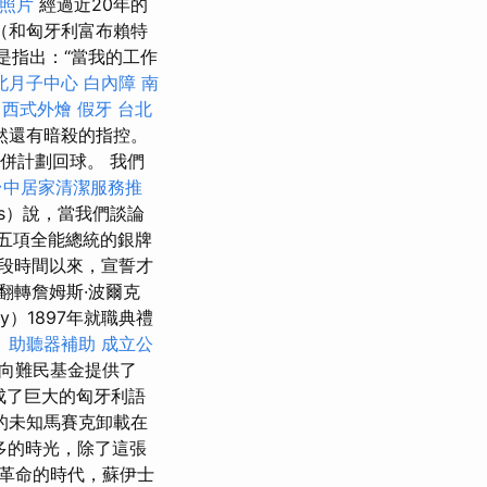
照片
經過近20年的
（和匈牙利富布賴特
只是指出：“當我的工作
北月子中心
白內障
南
。
西式外燴
假牙
台北
然還有暗殺的指控。
，併計劃回球。 我們
台中居家清潔服務推
ás）說，當我們談論
五項全能總統的銀牌
段時間以來，宣誓才
次翻轉詹姆斯·波爾克
y）1897年就職典禮
。
助聽器補助
成立公
向難民基金提供了
成了巨大的匈牙利語
的未知馬賽克卸載在
多的時光，除了這張
牙利革命的時代，蘇伊士