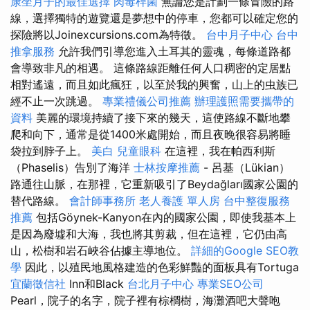
康坐月子的最佳選擇
肉毒桿菌
無論您是計劃一條冒險的路
線，選擇獨特的遊覽還是夢想中的停車，您都可以確定您的
探險將以Joinexcursions.com為特徵。
台中月子中心
台中
推拿服務
允許我們引導您進入土耳其的靈魂，每條道路都
會導致非凡的相遇。 這條路線距離任何人口稠密的定居點
相對遙遠，而且如此瘋狂，以至於我的興奮，山上的虫族已
經不止一次跳過。
專業禮儀公司推薦
辦理護照需要攜帶的
資料
美麗的環境持續了接下來的幾天，這使路線不斷地攀
爬和向下，通常是從1400米處開始，而且夜晚很容易將睡
袋拉到脖子上。
美白
兒童眼科
在這裡，我在帕西利斯
（Phaselis）告別了海洋
士林按摩推薦
- 呂基（Lükian）
路通往山脈，在那裡，它重新吸引了Beydağları國家公園的
替代路線。
會計師事務所
老人養護 單人房
台中整復服務
推薦
包括Göynek-Kanyon在內的國家公園，即使我基本上
是因為廢墟和大海，我也將其剪裁，但在這裡，它仍由高
山，松樹和岩石峽谷佔據主導地位。
詳細的Google SEO教
學
因此，以殖民地風格建造的色彩鮮豔的面板具有Tortuga
宜蘭徵信社
Inn和Black
台北月子中心
專業SEO公司
Pearl，院子的名字，院子裡有棕櫚樹，海灘酒吧大聲咆