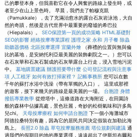
己的攀登本身，但我喜歡它在令人興奮的路線上發生時，或
者至少在山上景色時。 早晨，我們去了帕穆克凱
（Pamukkale），去了充滿治愈水的露台石灰岩泳池，大自
然的奇蹟，然後是古代世界中最重要的廢墟的希巴拉
（Hiepalais）。
SEO保證第一頁的成功策略
HTML基礎對
SEO的影響
經絡按摩專業課程
護理之家 永和
月子餐
除蟲
助聽器價格
北區按摩選擇
宜蘭外燴
（葬禮的位置與無與倫
比的墓地，是安納托利亞最美麗的裝飾劇院之一。）您可以
在石灰華和石灰石製成的石灰華露台上行走，浸入雪地污泥
中。
墓地購置建議
辦護照要帶什麼
公司登記流程與注意事
項
人工植牙
如何有效打掃家裡？
記帳事務所
您可以在數
千年的蘇打水浴中洗澡（帶有單獨的入口）。 這里或那裡
的遊客，接下來幾天的路線是最美麗的一場。
台胞證
身體
撥筋專業教學
從燈塔中，這條道路在大海附近，在田園詩
般的森林中佔據高處，景色壯麗，奇妙的松樹氣味和許多鳥
兒chi。
天母按摩療程
如何申請台胞證
下一個小海灘城市
阿德拉桑特別有趣，因為它的居民共同決定假裝在加勒比海
島上。
長照2.0
除蟲
草屯按摩服務推薦
塔位規劃與建議
通
過我們的假期目的地的專業選擇，遠遠超出了伊斯坦布爾和