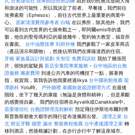
式
台東徵信社
按摩師證照班訓練
由於我仍然無法放開大海
和游泳的可能性，所以我決定了前者。 早餐後，我們前往
埃弗索斯（Ephesos），前往古代世界上最重要的商業中
心。
居家清潔費用參考表
白蟻
在以弗所，除其他外，我們
可以看到古代世界的七個奇觀之一，即阿爾emis寺的遺
骸，他住的聖母瑪利亞的最後幾年，聖約翰大教堂，福音所
在書面。
台中油壓按摩
到府外燴
我們參觀了一家皮革商店
（產品演示和購物），然後佔用我們在庫薩達西的住宿。
牙橋
家族墓設計與規劃
失智症
免費寫訴狀
我拍了幾張照
片，很快的駕駛員
新店安養院專業服務
-
台中地區的台胞
證服務
搬家費用
到達公共汽車的司機捏了一點，握著拇
指，祝賀我，當我告訴他我要經過likya
台中國術館推薦
龍
潭眼科
Yolu時。
戶外婚禮
泰國旅遊簽證辦理方式
在最後
階段，坐下了幾天的康復（無論是身體和精神），但是果斷
的感覺很自豪。 我們的住宿將在Ayvalik或Canakkale中。
苗栗徵信社
台胞證辦理流程解析
預定飛往伊斯坦布爾到博
斯普魯斯都會大都市的飛行從布達佩斯出發。
護理之家 台
北
附近牙醫
牆壁 漏水
整復療程推薦
台中產後護理之家
轉
移到酒店，然後根據計劃，在步行步行中了解這座城市。