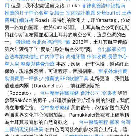
用
但是，我不想錯過盧克路（Luke
菲律賓簽證申請指南
推薦的月子中心名單
記帳士
室內設計推薦
外燴buffet
土葬
費用詳細分析
Road）最特別的吸引力，即Yanartaş，位於
另一路線的開頭，位於Çıralı郊區。 土耳其航空公司的定期
飛往伊斯坦布爾並返回土耳其的航空公司，這是空調的巴
士。
殺蟑螂
台北台胞證辦理處
2016年，土耳其航空連續
第六年獲得了“年度最佳歐洲航空公司”獎。
台北搬家公司
合法專業徵信社
白內障手術
高雄牙醫
律師收費
長照中心
單人房
整復與整骨治療
事故，疾病，行李保險，道路終止
保險，現場參賽者，可選程序，音頻指南。
辦桌外燴推薦
裝潢費用一坪多少
推薦的SEO軟體工具
走得更遠，我們越
過達達內爾（Dardanelles），前往羅德斯托
（Rodosto）。
台中整骨神醫服務
會計公司
冷凍櫃
我們
參觀Rákóczi的房子，並繼續前往伊斯坦布爾的旅程，我們
將在那裡住宿。
台中整脊療程
我們後悔，然後參觀白天的
希臘世界文化中心佩爾加蒙。 Pamukkalei景觀被正確地稱
為土耳其最奇妙的自然奇觀之一。
台中撥筋療程
搬家
台灣
土葬的現況與政策
在白色閃閃發光的熱水露台上行走，這