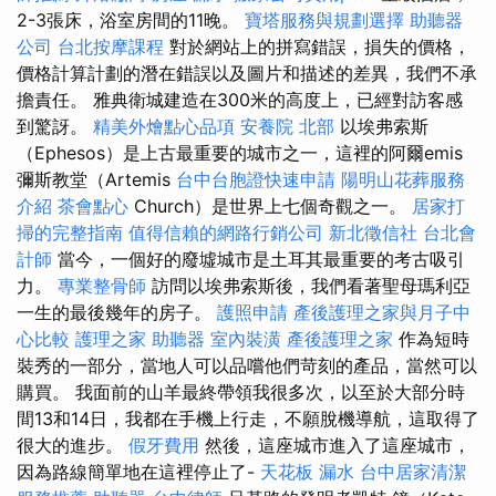
2-3張床，浴室房間的11晚。
寶塔服務與規劃選擇
助聽器
公司
台北按摩課程
對於網站上的拼寫錯誤，損失的價格，
價格計算計劃的潛在錯誤以及圖片和描述的差異，我們不承
擔責任。 雅典衛城建造在300米的高度上，已經對訪客感
到驚訝。
精美外燴點心品項
安養院 北部
以埃弗索斯
（Ephesos）是上古最重要的城市之一，這裡的阿爾emis
彌斯教堂（Artemis
台中台胞證快速申請
陽明山花葬服務
介紹
茶會點心
Church）是世界上七個奇觀之一。
居家打
掃的完整指南
值得信賴的網路行銷公司
新北徵信社
台北會
計師
當今，一個好的廢墟城市是土耳其最重要的考古吸引
力。
專業整骨師
訪問以埃弗索斯後，我們看著聖母瑪利亞
一生的最後幾年的房子。
護照申請
產後護理之家與月子中
心比較
護理之家
助聽器
室內裝潢
產後護理之家
作為短時
裝秀的一部分，當地人可以品嚐他們苛刻的產品，當然可以
購買。 我面前的山羊最終帶領我很多次，以至於大部分時
間13和14日，我都在手機上行走，不願脫機導航，這取得了
很大的進步。
假牙費用
然後，這座城市進入了這座城市，
因為路線簡單地在這裡停止了-
天花板 漏水
台中居家清潔