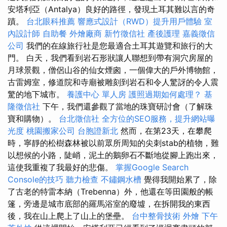
安塔利亞（Antalya）良好的路徑，發現土耳其難以言的奇
蹟。
台北眼科推薦
響應式設計（RWD）提升用戶體驗
室
內設計師
自助餐
外燴廠商
新竹徵信社
產後護理
嘉義徵信
公司
我們的在線旅行社是您最適合土耳其遊覽和旅行的大
門。 白天，我們看到岩石形狀讓人聯想到帶有洞穴房屋的
月球景觀，僧侶山谷的仙女煙囪，一個偉大的戶外博物館，
古雷姆室，修道院和寺廟被雕刻到岩石和令人驚訝的令人震
驚的地下城市。
養護中心 單人房
護照過期如何處理？
基
隆徵信社
下午，我們還參觀了當地的珠寶研討會（了解珠
寶和購物）。
台北徵信社
全方位的SEO服務，提升網站曝
光度
桃園搬家公司
台胞證新北
然而，在第23天，在攀爬
時，寧靜的松樹森林被以前眾所周知的尖刺stab的植物，難
以想候的小路，陡峭，泥土的鵝卵石不斷地從腳上跑出來，
這使我重複了我最好的悲傷。
掌握Google Search
Console的技巧
聽力檢查
不鏽鋼水槽
覺得我開始累了，除
了古老的特雷本納（Trebenna）外，他還在等田園般的帳
篷，旁邊是城市底部的羅馬浴室的廢墟，在拆開我的東西
後，我在山上爬上了山上的堡壘。
台中整骨技術
外燴
下午