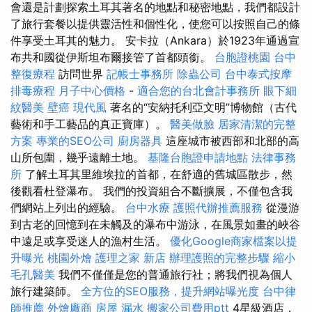
會還是計劃探索土耳其著名的地點和秘密地點，我們都設計
了旅行套餐以提供靈活性和個性化，使您可以按照自己的條
件享受土耳其的魅力。 安卡拉（Ankara）於1923年通過宣
布共和國從伊斯坦布爾接管了首都頭銜。
台胞證桃園
台中
整復療程
訪問世界
記帳士事務所
除蟲公司
台中泰式按摩
排毒療程
月子中心價格
-
適合您的台北會計事務所
眼下細
紋醫美
壁癌
現代風
著名的“安納托利亞文明”博物館（古代
藝術和手工藝品的真正寶庫）。
醫美做臉
居家清潔的完整
方案
專業的SEO公司
廚房器具
這座城市被西部和北部的高
山所包圍，幾乎遠離土地。
基隆台胞證申請地點
法律事務
所
了解土耳其里維埃拉的首都，在舒適的舊城區散步，然
後觀看杜登瀑布。 我們的投資組合不斷擴展，不僅包含我
們網站上列出的經驗。
台中水療
護照代辦推薦服務
從漫游
到古老的回憶到在未觸及的瀑布中游泳，在風景如畫的峽谷
中遠足或享受迷人的漁村生活。
優化Google商家檔案以提
升曝光
桃園外燴
護理之家 新店
辦理護照的完整步驟
縮小
毛孔醫美
我們不僅僅是您的普通旅行社；將我們視為個人
旅行建築師。
全方位的SEO服務，提升網站曝光度
台中律
師推薦
外燴廠商
房屋 漏水
搬家公司費用ptt
4星級酒店，