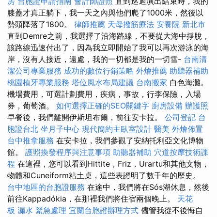
房
台胞證申請指南
會計師證照
直到巡迴演出結束時，我的
膝蓋才真正躺下，我一天之內與他們爬了1000米，然後以
勢頭降落了1800。
律師推薦
天母撥筋療法
安養院 新北市
直到Demre之前，我選擇了沿海路線，不要從大海中掙脫，
該路線迅速付出了，因為我立即開始了我可以再次游泳的海
岸，沒有人接近，遠處，我的一切都是我的一切雪-
台南清
潔公司專業服務
成功的數位行銷策略
外燴推薦
助聽器補助
桃園植牙專業服務
塔位風水布局建議
台南搬家
白色海灘。
機場費用，可選計劃費用，疾病，事故，行李保險，入場
券，葡萄酒。
如何選擇正確的SEO關鍵字
廚房設備
辦護照
早餐後，我們離開伊斯坦布爾，前往安卡拉。
公司登記
台
胞證台北
坐月子中心
現代簡約主臥室設計
醫美
外燴佈置
台中推拿服務
在安卡拉，我們參觀了安納托利亞文化博物
館。
護照換發程序與注意事項
助聽器補助
穴道按摩技術課
程
在這裡，您可以看到Hittite，Friz，Urartu和其他文物，
物體和Cuneiform粘土桌，這些表證明了數千年的歷史。
台中地區的台胞證服務
在途中，我們將在Sós湖休息，然後
前往Kappadókia，在那裡我們將住宿兩個晚上。
天花
板 漏水 緊急處理
宜蘭台胞證辦理方式
儘管我從不後悔自