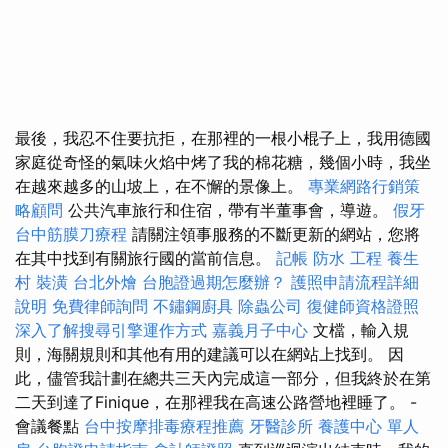
最後，我忍不住要抗拒，在那裡的一根小棍子上，我用德國
家庭從奇怪的氣味火焰中烤了我的棉花糖，幾個小時，我坐
在越來越多的山坡上，在不懈的景像上。
專業網路行銷策
略顧問
公共汽車旅行和住宿，帶有半董事會，導遊。
假牙
台中筋膜刀療程
請關注領事服務的不斷更新的網站，您將
在其中找到有關旅行國的當前信息。
記帳
防水 工程
養生
村
裝潢
台北外燴
台胞證過期怎麼辦？
護照申請流程詳細
說明
免費律師詢問
不鏽鋼廚具
除蟲公司
復健師資格證照
深入了解搜尋引擎運作方式
嘉義月子中心
文檔，輸入規
則，海關規則和其他有用的建議可以在網站上找到。 因
此，儘管我計劃在總共三天內完成這一部分，但我終於在第
二天到達了Finique，在那裡我在高速公路營地裡睡了。 -
會議餐點
台中按摩排毒療程推薦
牙醫診所
養護中心 單人