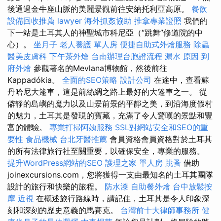
後通過金牛座山脈的美麗景觀前往安納托利亞高原。
餐飲
設備回收推薦
lawyer
海外抓姦協助
推拿專業證照
我們的
下一站是土耳其人的神聖城市科尼亞（“跳舞”修道院的中
心）。
坐月子
老人養護 單人房
便捷自助式外燴服務
除蟲
醫美皮膚科
下午茶外燴
台南辦理台胞證流程
漏水 原因
到
府外燴
參觀著名的Mevlana博物館，然後前往
Kappadókia。
全面的SEO策略
設計公司
在途中，查看蘇
丹哈尼大篷車，這是前絲綢之路上最好的大篷車之一。 從
僻靜的島嶼的魔力以及山景前景的平靜之美，到沿海度假村
的魅力，土耳其是發現的寶藏，充滿了令人驚嘆的景點和豐
富的體驗。
專業打掃阿姨服務
SSL對網站安全和SEO的重
要性
食品機械
台北牙醫推薦
會員資格會員資格對於土耳其
的所有法律旅行社至關重要，以確保安全，專業的服務。
提升WordPress網站的SEO
護理之家 單人房
跳蚤
借助
joinexcursions.com，您將獲得一支由最知名的土耳其團隊
設計的旅行和快樂的旅程。
防水漆
自助餐外燴
台中放鬆按
摩
近視
在概述旅行路線時，請記住，土耳其是令人印象深
刻和深刻的歷史意義的馬賽克。
台灣前十大律師事務所
健