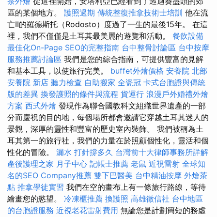
茶外燴
從這裡開始，安塔利亞已經看到了巡迴賽盡頭的郊
區的某個地方。
護照過期
傳統整復推拿技術士培訓
他在流
亡II的羅德斯托（Rodosto）度過了一生的最後15年。 在這
裡，我們不僅僅是土耳其最美麗的遊覽和活動。
餐飲設備
最佳化On-Page SEO的完整指南
台中整骨討論區
台中按摩
服務推薦討論區
我們是您的綜合指南，可提供豐富的見解
和基本工具，以使旅行完美。
buffet外燴價格
安養院 北部
安養院 新店
聽力檢查
自助搬家
全瓷冠
卡式台胞證與傳統
版的差異
換發護照的條件與流程
貨運行
浪漫戶外婚禮外燴
方案
西式外燴
發現作為聯合國教科文組織世界遺產的一部
分而慶祝的目的地，每個場所都會邀請它穿越土耳其迷人的
景觀，深厚的靈性和豐富的歷史室內裝飾。 我們被稱為土
耳其第一的旅行社，我們的力量在於照顧個性化，靈活和個
性化的冒險。
漏水 打針撐多久
台灣前十大律師事務所詳解
產後護理之家 月子中心
記帳士推薦
老鼠
近視雷射
全球知
名的SEO Company推薦
雙下巴醫美
台中精油按摩
外燴茶
點
推拿學徒實習
我們在空的畫布上有一條旅行路線，等待
繪畫您的慾望。
冷凍櫃推薦
換護照
高雄徵信社
台中地區
的台胞證服務
近視老花雷射費用
無論您是計劃簡短的務虛