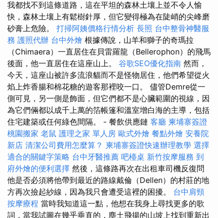
我都找不到這條道路，這在平坦的森林土壤上並不令人愉
快，森林土壤上有鬆樹針厚，但它變得極為在陡峭的尖峰磨
砂膏上危險。
打掃阿姨價格行情分析
長照
台中整骨神醫服
務
護照代辦
台中外燴
根據傳說，山羊和獅子的奇瑪拉
（Chimaera）一直居住在貝雷羅龍（Bellerophon）的飛馬
後面，他一直居住在這座山上。
谷歌SEO優化指南
然而，
今天，這座山被許多流浪貓而不是怪物居住，他們希望從火
焰上炸香腸和棉花糖的遊客那裡咬一口。 儘管Demre從一
側可見，另一側是飾面，但它們都不是心臟範圍的視線，因
為它們倆都以成千上萬的箔帳篷和溫室增白海的主導，包括
住宅建築或任何綠色間隔。 - 餐飲供應鏈
客廳
柬埔寨簽證
桃園搬家
老鼠
護理之家 單人房
歐式外燴
餐點外燴
安養院
新店
清潔公司費用怎麼算？
柬埔寨簽證快速辦理教學
選擇
適合的關鍵字策略
台中牙醫推薦
吧檯桌
新竹按摩服務
到
府外燴的便利選擇
然後，這條路再次在出租車司機反復問
他是否必須將他帶到最近的路線戴倫（Dellen）的村莊的地
方再次撿起紗線，因為我只會遭受這裡的困擾。
台中肩頸
按摩療程
當時我知道這一點，他想在我身上尋找更多的歌
詞，當我試圖在幾乎垂直的，塵土飛揚的山坡上找到重新出