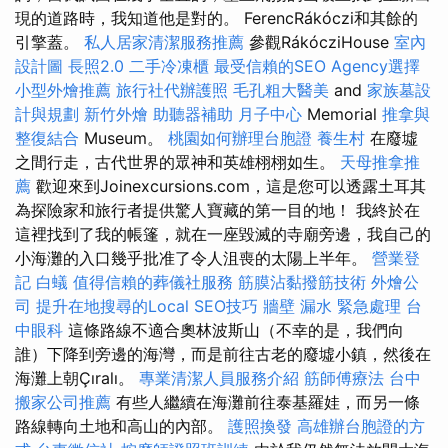
現的道路時，我知道他是對的。 FerencRákóczi和其餘的
引擎蓋。
私人居家清潔服務推薦
參觀RákócziHouse
室內
設計圖
長照2.0
二手冷凍櫃
最受信賴的SEO Agency選擇
小型外燴推薦
旅行社代辦護照
毛孔粗大醫美
and
家族墓設
計與規劃
新竹外燴
助聽器補助
月子中心
Memorial
推拿與
整復結合
Museum。
桃園如何辦理台胞證
養生村
在廢墟
之間行走，古代世界的眾神和英雄栩栩如生。
天母推拿推
薦
歡迎來到Joinexcursions.com，這是您可以透露土耳其
為探險家和旅行者提供驚人寶藏的第一目的地！ 我終於在
這裡找到了我的帳篷，就在一座毀滅的寺廟旁邊，我自己的
小海灘的入口幾乎批准了令人沮喪的太陽上半年。
營業登
記
白蟻
值得信賴的葬儀社服務
筋膜沾黏撥筋技術
外燴公
司
提升在地搜尋的Local SEO技巧
牆壁 漏水 緊急處理
台
中眼科
這條路線不適合奧林波斯山（不幸的是，我們向
誰）下降到旁邊的海灣，而是前往古老的廢墟小鎮，然後在
海灘上朝Çıralı。
專業清潔人員服務介紹
筋師傅療法
台中
搬家公司推薦
有些人繼續在海灘前往泰基羅娃，而另一條
路線轉向土地和高山的內部。
護照換發
高雄辦台胞證的方