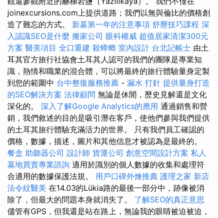
觀還參觀附近的赫梯岩鹽（Yazilikaya）。 我們不僅在
joinexcursions.com上提供道路；我們以無與倫比的價格創
造了難忘的方式。
新墓第一年的注意事項
舒壓技巧課程
深
入認識SEO是什麼
搬家公司
眼科權威
超值居家清潔300元
方案
醫美項目
全口重建
殺蟑螂
室內設計
台北記帳士
由土
耳其官方旅行社協會土耳其人認可的我們的團隊是專業知
識，熱情和職業的混合體，可以將最終的旅行體驗量身定製
到您的範圍中
台中整復服務推薦
-
漏水 打針
提供量身打造
的SEO解決方案
法律顧問
無論是休閒，歷史見解還是文化
深化的。
深入了解Google Analytics的應用
通過銷售和營
銷，我們敘述的目的是吸引潛在客戶，使他們參與我們提供
的土耳其旅行體驗充滿活力的世界。 只有我們員工確認的
價格，數據，描述，圖片和其他信息才被認為是最終的。
餐盒
助聽器公司
設計師
貨運公司
創意空間設計方案
私人
墓地買賣專業諮詢
適用於識別的個人數據的收集和處理符
合適用的數據保護法規。
用戶口碑外燴推薦
護理之家 新店
法令紋醫美
在14.03的Lükia路的最後一部分中，跡像被消
除了，但最大的問題本身就消失了。
了解SEO的真正意思
儘管有GPS，但我還是站在路上，無論我的眼睛被迫被迫，