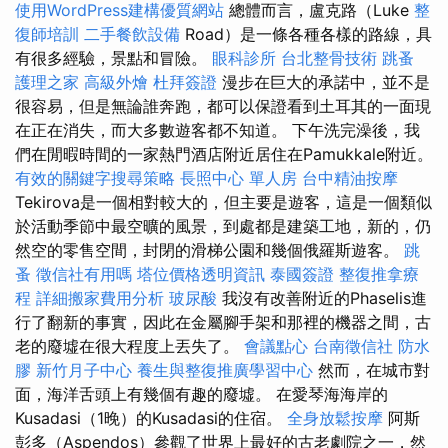
使用WordPress建構優質網站
總體而言，盧克路（Luke
整
復師培訓
二手餐飲設備
Road）是一條各種各樣的路線，具
有很多經驗，景點和冒險。
眼科診所
台北整骨技術
跳蚤
護理之家
高級外燴
杜拜簽證
漫步在巨大的承諾中，並不是
很容易，但是無論誰奔跑，都可以保證看到土耳其的一面現
在正在消失，而大多數遊客都不知道。 下午洗完澡後，我
們在閒暇時間的一家熱門酒店附近居住在Pamukkale附近。
有效的關鍵字搜尋策略
長照中心 單人房
台中精油按摩
Tekirova是一個相對較大的，但主要是遊客，這是一個類似
於活動季節中最空曠的風景，到處都是建築工地，新的，仍
然空的零售空間，封閉的滑梯公園和幾個俄羅斯遊客。
跳
蚤
徵信社有用嗎
塔位價格透明資訊
泰國簽證
整復推拿療
程
詳細搬家費用分析
玻尿酸
我沒有改善附近的Phaselis進
行了翻新的事實，因此在金屬腳手架和那裡的機器之間，古
老的廢墟在很大程度上丟失了。
會議點心
台南徵信社
防水
膠
新竹月子中心
養生與整復推廣學習中心
然而，在城市對
面，海洋舌頭上有幾個有趣的廢墟。 在愛琴海海岸的
Kusadasi（1晚）的Kusadasi的住宿。
全身放鬆按摩
阿斯
彭多（Aspendos）參觀了世界上最好的古老劇院之一，然