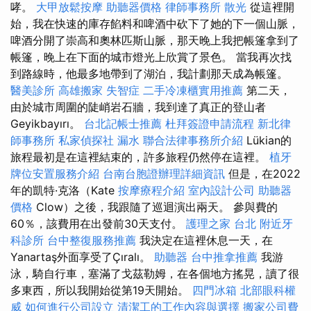
哮。
大甲放鬆按摩
助聽器價格
律師事務所
散光
從這裡開
始，我在快速的庫存餡料和啤酒中砍下了她的下一個山脈，
啤酒分開了崇高和奧林匹斯山脈，那天晚上我把帳篷拿到了
帳篷，晚上在下面的城市燈光上欣賞了景色。 當我再次找
到路線時，他最多地帶到了湖泊，我計劃那天成為帳篷。
醫美診所
高雄搬家
失智症
二手冷凍櫃實用推薦
第二天，
由於城市周圍的陡峭岩石牆，我到達了真正的登山者
Geyikbayırı。
台北記帳士推薦
杜拜簽證申請流程
新北律
師事務所
私家偵探社
漏水
聯合法律事務所介紹
Lükian的
旅程最初是在這裡結束的，許多旅程仍然停在這裡。
植牙
牌位安置服務介紹
台南台胞證辦理詳細資訊
但是，在2022
年的凱特·克洛（Kate
按摩療程介紹
室內設計公司
助聽器
價格
Clow）之後，我跟隨了巡迴演出兩天。 參與費的
60％，該費用在出發前30天支付。
護理之家 台北
附近牙
科診所
台中整復服務推薦
我決定在這裡休息一天，在
Yanartaş外面享受了Çıralı。
助聽器
台中推拿推薦
我游
泳，騎自行車，塞滿了戈茲勒姆，在各個地方搖晃，讀了很
多東西，所以我開始從第19天開始。
四門冰箱
北部眼科權
威
如何進行公司設立
清潔工的工作內容與選擇
搬家公司費