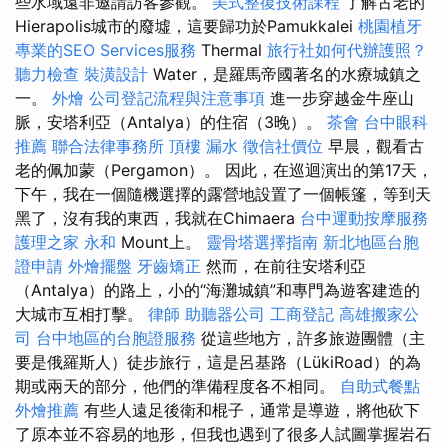
些水域遠非邀請訪客參觀。
美式整復技術課程
了解古老的
Hierapolis城市的廢墟，這要歸功於Pamukkalei
桃園植牙
專業的SEO Services服務
Thermal
旅行社如何代辦護照？
聽力檢查
裝潢設計
Water，是羅馬帝國著名的水療城鎮之
一。
外燴
公司登記流程與注意事項
進一步穿越金牛座山
脈，安塔利亞（Antalya）的住宿（3晚）。
茶會
台中眼科
推薦
聯合法律事務所
頂樓 漏水
徵信社價位
早晨，觀看古
老的佩加蒙（Pergamon）。 因此，在巡迴演出的第17天，
下午，我在一個隨機選擇的露營地設置了一個帳篷，等到天
黑了，沒有我的東西，我就在Chimaera
台中運動按摩服務
護理之家 永和
Mount上。
靈骨塔選擇指南
新北地區台胞
證申請
外燴擺盤
牙齒矯正
然而，在前往安塔利亞
（Antalya）的路上，小的“海灘城鎮”和專門為遊客建造的
大城市互相打擊。
律師
助聽器公司
工商登記
高雄搬家公
司
台中地區的台胞證服務
從這些地方，許多旅遊團體（主
要是俄羅斯人）徒步旅行，這是呂基路（LükiRoad）的為
期或兩天的部分，他們的準備程度各不相同。
自助式餐點
外燴推薦
有些人遠足後衛和棍子，通常是導遊，將他砍下
了原本並不容易的地形，但我也遇到了很多人試圖掌握岩石