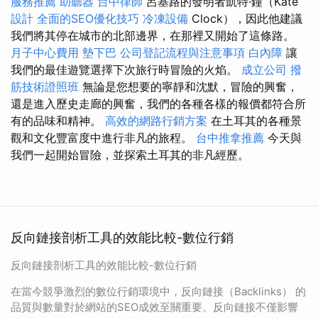
服務推薦
助聽器
台中律師
呂基路的發明者凱特·鐘（Kate
設計
全面的SEO優化技巧
冷凍設備
Clock），因此他建議
我們將其停在城市的北部邊界，在那裡又開始了這條路。
月子中心費用
墊下巴
公司登記流程與注意事項
白內障
讓
我們的最佳遊覽選擇下次旅行時冒險的火焰。
成立公司
撥
筋技術證照班
無論是您想要的寧靜和沈默，冒險的興奮，
還是進入歷史走廊的興奮，我們的各種各樣的報價都符合所
有的品味和精神。
高效的網路行銷方案
在土耳其的各種景
觀和文化豐富度中進行非凡的旅程。
台中推拿推薦
今天與
我們一起開始冒險，並探索土耳其的非凡經歷。
反向鏈接剖析工具的效能比較-數位行銷
反向鏈接剖析工具的效能比較-數位行銷
在當今競爭激烈的數位行銷環境中，反向鏈接（Backlinks） 的
品質與數量對於網站的SEO成效至關重要。反向鏈接不僅影響