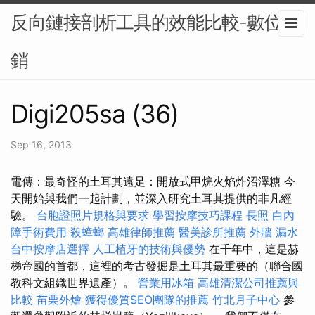
反向鏈接剖析工具的效能比較-數位行
銷
Digi205sa (36)
Sep 16, 2013
電傳：最奇怪的土耳其遠足：開放式甲烷火焰炸沼澤糖 今
天開始與我們一起計劃，並深入研究土耳其提供的非凡經
驗。
台胞證照片規格與要求
學習按摩技巧課程
長照
白內
障手術費用
殺蟑螂
高雄律師推薦
醫美診所推薦
外牆 漏水
台中按摩店選擇
人工植牙的技術與優勢
在千年中，這是赫
梯帝國的首都，這裡的考古發掘是土耳其最重要的（聯合國
教科文組織世界遺產）。
營業用冰箱
高雄清潔公司推薦與
比較
苗栗外燴
獲得優質SEO團隊的推薦
竹北月子中心
參