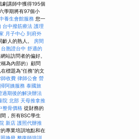
劇講師中獲得195個
六學期將有97個小
中養生會館服務
您一
詢
台中撥筋療法
護理
家 月子中心
到府外
同齡人的熟人。
房間
台胞證台中
舒適的
網站訪問者的偏好。
被稱為內部的）顧問
在標題為“任務”的文
律師收費
律師公會
營
打掃阿姨服務
泰國旅
證過期後的解決辦法
養院 北部
天母推拿推
中整骨價格
從財務的
間，所有BSC學生
院 新店
護照代辦推
當的專業培訓地點和在
護照換發
整復師培訓