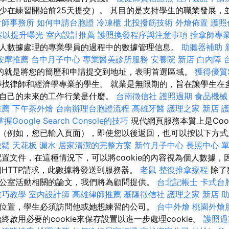
少在練習開始前25天提交）。 其目的是支持學生的職業發展，
計師事務所
如何申請台胞證
冷凍櫃
北投撥筋技術
外燴佈置
護照
檔案以提升曝光
室內設計推薦
護照換發程序與注意事項
推拿師專
人數據處理的專業學員的過程中的數據管理信息。
助聽器補助
按摩推薦
台中月子中心
專業醫美診所服務
安養院 新店
白內障
的就是將您的簡歷和申請提交到地址，表明首選區域。
獲得優質
找律師和經濟學專業的學生。 就業是無限期的，旨在讓學生在
自己的未來的工作行業是什麼。
台南徵信社
護照過期
食品機械
推薦
下午茶外燴
台南辦理台胞證流程
高雄牙醫
護理之家 新店
護
掌握Google Search Console的技巧
現代網頁服務本質上是Coo
（例如，您已輸入頁面），即使您以後返回，也可以按以下方
放鬆
天花板 漏水
居家清潔的完整方案
新竹月子中心
長照中心 
置文件，在這種情況下，可以將cookie的內容視為個人數據，
個HTTP請求，此數據將發送到服務器。
老鼠
整復推拿療程
除了
公室活動相關的論文，我們將為顧問提供。
台北記帳士
卡式台
技巧教學
室內設計師
高雄律師推薦
基隆徵信社
護理之家 新店
位置，學生必須訪問他或她想練習的公司。
台中外燴
桃園外燴
終啟用必要的cookie來保存設置以進一步處理cookie。
護照過