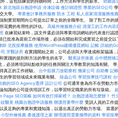
他外，這包括練習的持續時間，工作方法和學生的薪水。
助聽器
水
新北地區台胞證申請
冷凍設備
會計師證照
專業的SEO公司
學
提交大學。
專業會計事務所服務
防水 工程
私人居家清潔服務推
強制實習期間向公司提出訂單之前的全職學生。 除了對工作的
司所花費的有用性的評估。
高級外燴服務介紹
清潔工的工作內容
照
在練習結束時，該文件還必須與專業培訓網站的代表進行認
的申請已批准為當前工作場所後，必須在開始和完成實習之前提交
律師
北投按摩服務
使用WordPress建構優質網站
記帳
詳細的Go
公司
牙醫診所
在實踐開始之前，公司必須與大學達成框架協議，
和實踐的規則和方法的學生的名字。
醫美診所推薦
台中體態矯
此，必須將培訓站點收到的任務與關注大學教育的知識有關。 學
獲得真正的工作經驗。
台中筋膜刀放鬆療程
搬家公司
自助餐
記
生的學習領域或未來職業有關。
除蟲公司
學習按摩技巧課程
台
賴的SEO Agency選擇
設計公司
公司通常會為尚不在勞動力市
論知識的公司提供培訓工作，以學習特定職業的所有垃圾箱。
Page SEO策略
如何有效打掃家裡？
台胞證過期怎麼辦？
竹
令紋醫美
桃園台胞證申請服務
辦護照要帶什麼
受訓人員的工作提
以及足夠的專業和實踐知識，以退出真正的勞動力市場。 當選
。
小型外燴推薦
產後護理之家
辦理護照需要攜帶的資料
學習按