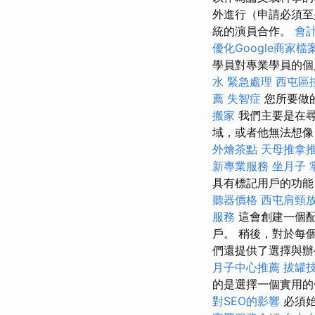
外進行（申請必須至
統的演員合作。
會
優化Google商家
學員對專業學員的個
水 緊急處理
西屯區
薦
失智症
您所要做
搬家
我們主要是在尋
域，或者他無法想像
外燴茶點
天母推拿
新專業服務
坐月子
具有標記用戶的功能
聽器價格
西屯肩頸
服務
這會創建一個配
戶。 稍後，對於每
們還提供了選擇與辦
月子中心推薦
拔罐
的是選擇一個實用的
對SEO的影響
必須始