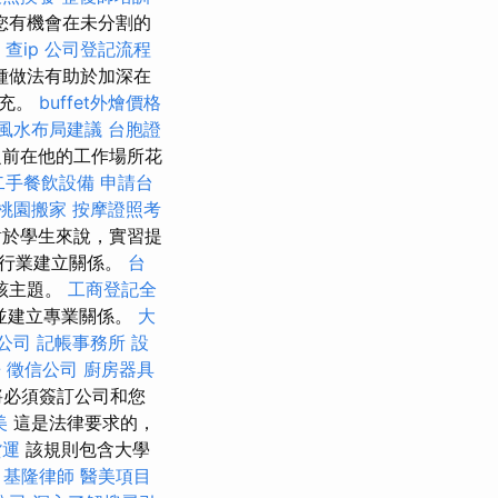
rg您有機會在未分割的
查ip
公司登記流程
種做法有助於加深在
補充。
buffet外燴價格
風水布局建議
台胞證
前在他的工作場所花
二手餐飲設備
申請台
桃園搬家
按摩證照考
對於學生來說，實習提
在行業建立關係。
台
該主題。
工商登記全
並建立專業關係。
大
公司
記帳事務所
設
房
徵信公司
廚房器具
將必須簽訂公司和您
美
這是法律要求的，
貨運
該規則包含大學
。
基隆律師
醫美項目