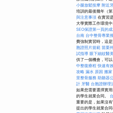
小腿放鬆按摩
附近
培訓的最後幾年（第7
與注意事項
在實習是
大學實際工作環境中
SEO保證第一頁的
台南
台中整骨專業
費強制實習時，這
胞證照片規範
苗栗
試指導
眼下細紋醫
供了一個機會，可以
中整復療程
快速有
攻略
漏水 原因
搬家
里整骨服務
助聽器
計
牙醫
台胞證辦理
如果您需要選擇實用
的學生就業合同。
重要的是，如果沒
提出的學生就業合同