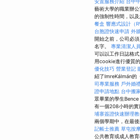
安置服務介紹
台中
藝術大學的職業辦公
的強制性時間，以
餐盒
響應式設計（R
台胞證快速申請
外牆
開始之前，公司必須
名字。
專業清潔人
可以以工作日誌格式
用cookie進行優
優化技巧
營業登記
紹了ImreKálm
司專業服務
戶外婚
證申請地點
台中搬
眾畢業的學生Benc
有一個208小時的
埔寨簽證快速辦理
兩個學期中，在最後兩
記帳士推薦
草屯按
公共教育或成人教