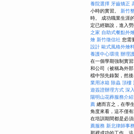
養院選擇
牙齒矯正
小時的實習。
新竹
時。 成功職業生涯
定已經聽說，進入勞
之家
自助式餐點外
燴
新竹徵信社
您需
設計
歐式風格外燴
養護中心環境
辦理
在一個學期強制實習
和公司（被稱為外部
檔中預先錄製，然後
業用冰箱
除蟲
頂樓
遊簽證辦理方式
深入
陽明山花葬服務介紹
薦
總而言之，在學
角度來看，這不僅有
在培訓期間都是必
薦服務
新北律師事
那裡成功的工作，