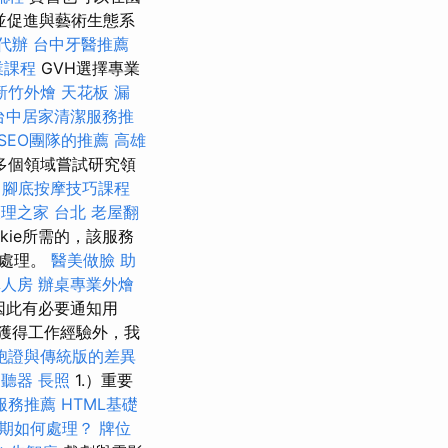
並促進與藝術生態系
代辦
台中牙醫推薦
業課程
GVH選擇專業
新竹外燴
天花板 漏
台中居家清潔服務推
SEO團隊的推薦
高雄
多個領域嘗試研究領
腳底按摩技巧課程
理之家 台北
老屋翻
kie所需的，該服務
式處理。
醫美做臉
助
單人房
辦桌專業外燴
因此有必要通知用
獲得工作經驗外，我
胞證與傳統版的差異
助聽器
長照
1.）重要
服務推薦
HTML基礎
期如何處理？
牌位