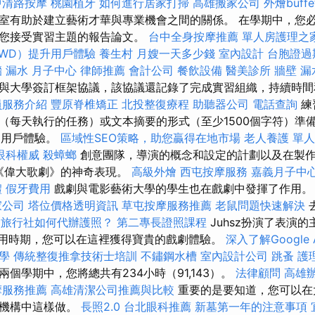
中清路按摩
桃園植牙
如何進行居家打掃
高雄搬家公司
外燴buffe
室有助於建立藝術才華與專業機會之間的關係。 在學期中，您
及您接受實習主題的報告論文。
台中全身按摩推薦
單人房護理之
WD）提升用戶體驗
養生村
月嫂一天多少錢
室內設計
台胞證過
 漏水
月子中心
律師推薦
會計公司
餐飲設備
醫美診所
牆壁 漏
與大學簽訂框架協議，該協議還記錄了完成實習組織，持續時間
員服務介紹
豐原脊椎矯正
北投整復療程
助聽器公司
電話查詢
練
（每天執行的任務）或文本摘要的形式（至少1500個字符）準備
質的用戶體驗。
區域性SEO策略，助您贏得在地市場
老人養護 單
眼科權威
殺蟑螂
創意團隊，導演的概念和設定的計劃以及在製
án的《偉大歌劇》的神奇表現。
高級外燴
西屯按摩服務
嘉義月子中
禮
假牙費用
戲劇與電影藝術大學的學生也在戲劇中發揮了作用
家公司
塔位價格透明資訊
草屯按摩服務推薦
老鼠問題快速解決
去
e
旅行社如何代辦護照？
第二專長證照課程
Juhsz扮演了表演
實用時期，您可以在這裡獲得寶貴的戲劇體驗。
深入了解Google A
教學
傳統整復推拿技術士培訓
不鏽鋼水槽
室內設計公司
跳蚤
護
個學期中，您將總共有234小時（91,143）。
法律顧問
高雄
摩服務推薦
高雄清潔公司推薦與比較
重要的是要知道，您可以在
育機構中這樣做。
長照2.0
台北眼科推薦
新墓第一年的注意事項