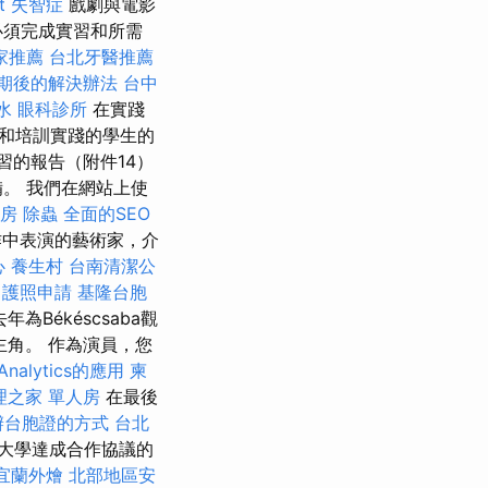
t
失智症
戲劇與電影
必須完成實習和所需
家推薦
台北牙醫推薦
期後的解決辦法
台中
水
眼科診所
在實踐
和培訓實踐的學生的
習的報告（附件14）
。 我們在網站上使
人房
除蟲
全面的SEO
作中表演的藝術家，介
心
養生村
台南清潔公
。
護照申請
基隆台胞
年為Békéscsaba觀
的主角。 作為演員，您
nalytics的應用
柬
理之家 單人房
在最後
辦台胞證的方式
台北
大學達成合作協議的
宜蘭外燴
北部地區安