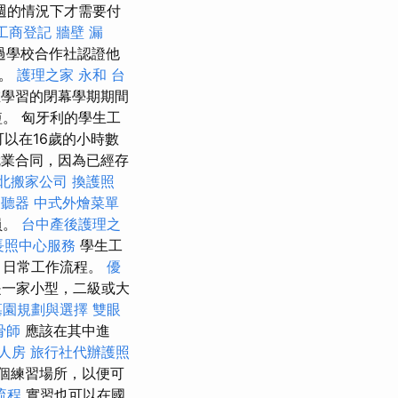
週的情況下才需要付
工商登記
牆壁 漏
過學校合作社認證他
資。
護理之家 永和
台
在學習的閉幕學期期間
。 匈牙利的學生工
可以在16歲的小時數
就業合同，因為已經存
北搬家公司
換護照
助聽器
中式外燴菜單
員。
台中產後護理之
長照中心服務
學生工
，日常工作流程。
優
一家小型，二級或大
墓園規劃與選擇
雙眼
骨師
應該在其中進
人房
旅行社代辦護照
個練習場所，以便可
流程
實習也可以在國