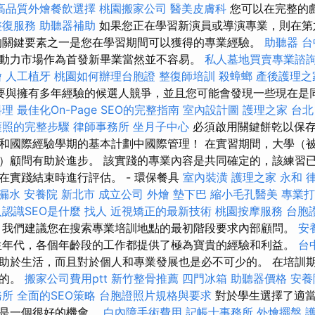
高品質外燴餐飲選擇
桃園搬家公司
醫美皮膚科
您可以在完整的戲
整復服務
助聽器補助
如果您正在學習新演員或導演專業，則在第
的關鍵要素之一是您在學習期間可以獲得的專業經驗。
助聽器
台
動力市場作為首發新畢業當然並不容易。
私人墓地買賣專業諮
燴
人工植牙
桃園如何辦理台胞證
整復師培訓
殺蟑螂
產後護理之
要與擁有多年經驗的候選人競爭，並且您可能會發現一些現在是
料理
最佳化On-Page SEO的完整指南
室內設計圖
護理之家 台北
護照的完整步驟
律師事務所
坐月子中心
必須啟用關鍵餅乾以保存
和國際經驗學期的基本計劃中國際管理！ 在實習期間，大學（
）顧問有助於進步。 該實踐的專業內容是共同確定的，該練習已
在實踐結束時進行評估。 - 環保餐具
室內裝潢
護理之家 永和
 漏水
安養院 新北市
成立公司
外燴
墊下巴
縮小毛孔醫美
專業
認識SEO是什麼
找人
近視矯正的最新技術
桃園按摩服務
台胞
我們建議您在搜索專業培訓地點的最初階段要求內部顧問。
安
生年代，各個年齡段的工作都提供了極為寶貴的經驗和利益。
台
助於生活，而且對於個人和專業發展也是必不可少的。 在培訓期
須的。
搬家公司費用ptt
新竹整骨推薦
四門冰箱
助聽器價格
安養
務所
全面的SEO策略
台胞證照片規格與要求
對於學生選擇了適
這是一個很好的機會。
白內障手術費用
記帳士事務所
外燴擺盤