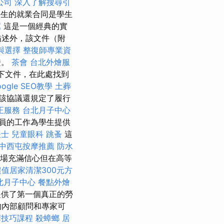
公司
深入了解搜尋引
生的就業合同是學生
薦
這是一個經典的實
描述外，該文件（附
與選擇
整復師專業資
證。
茶會
台北外燴服
以下文件，在此處找到
ogle SEO教學
土葬
該協議還規定了履行
正服務
台北月子中心
員的工作為學生提供
帳士
兒童眼科
跳蚤
這
中西屯按摩推薦
防水
場充滿信心但在高等
超值居家清潔300元方
北月子中心
餐點外燴
供了第一個真正的勞
的內部顧問和專家可
摩技巧課程
殺蟑螂
居