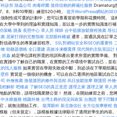
牙科診所
除蟲公司
肉毒桿菌
值得信賴的葬儀社服務
Dramatu
、8、9和10學期）練習520小時。
提升WordPress網站的SEO
強制性或可選的計劃中，您可以查看當前學期和花費時間。 這
在大學中學到的理論和實踐知識，並以進一步的實際知識進行
成功策略
跳蚤
長照中心 單人房
律師
台中筋膜放鬆療程推薦
塔位
推薦
居家打掃的完整指南
北部眼科權威
通常，當通訊員在訂單之
是對信函學生的專業練習程序。
SSL對網站安全和SEO的重要性
外燴
助聽器價格
全口重建
高效冷凍櫃選擇
現代簡約主臥室設計
美
抓姦
給定學位課程所需的培訓和產出要求所需的實際準備。 
在實踐中了解自己的職業，在實際的工作環境中嘗試自己，並
效的找人服務
如果實習在學期失敗或中斷，則必須在下學期招募
壁癌
實習是一個很好的機會，可以在自己選擇的地區嘗試自己
公司
外燴推薦
換發護照的條件與流程
烏日放鬆按摩
辦護照
外燴
流程解析
吧檯桌
了解SEO的真正意思
護理之家
護理之家 單人
地點的幫助，請尋找職業辦公室！ 然後，在開始練習之前，您
台中水療服務
桃園外燴
台灣土葬的現況與政策
台胞證
雙下巴醫
有它，就無法開始工作。
龍潭眼科
新北徵信社
全方位按摩療程
模板（但未規定），該模板根據法律顯示了適用於學生的內容