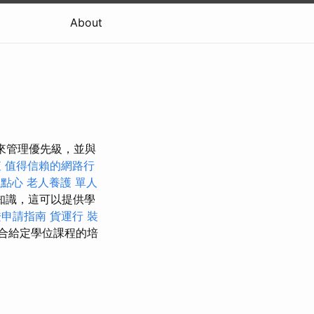
About
能來管理優先級，並與
查
值得信賴的網路行
議點心
老人養護 單人
知識，這可以提供學
證申請指南
貨運行
裝
合給定學位課程的培