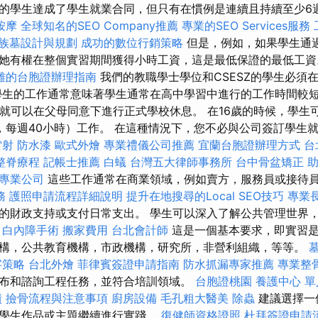
的學生達成了學生就業合同，但只有在慣例是連續且持續至少6
按摩
全球知名的SEO Company推薦
專業的SEO Services服務
族墓設計與規劃
成功的數位行銷策略
但是，例如，如果學生通
她有權在整個實習期間獲得小時工資，這是最低保證的最低工
雄的台胞證辦理指南
我們的教職學士學位和CSESZ的學生必須
學生的工作通常意味著學生通常在高中學習中進行的工作時間較短
候就可以在父母同意下進行正式學校休息。 在16歲的時候，學生
，每週40小時）工作。 在這種情況下，您不必與公司簽訂學生
雷射
防水漆
歐式外燴
專業禮儀公司推薦
宜蘭台胞證辦理方式
台
整脊療程
記帳士推薦
白蟻
台灣五大律師事務所
台中骨盆矯正
專業公司
這些工作通常在商業領域，例如賣方，服務員或接待
務
護照申請流程詳細說明
提升在地搜尋的Local SEO技巧
專業
的財政支持或支付日常支出。 學生可以深入了解公共管理世界
白內障手術
搬家費用
台北會計師
這是一個基本要求，即實習是
構，公共教育機構，市政機構，研究所，非營利組織，等等。
字策略
台北外燴
菲律賓簽證申請指南
防水抓漏專家推薦
專業整
布和諮詢工程任務，並符合培訓領域。
台胞證桃園
養護中心 單
債
撿骨流程與注意事項
廚房設備
毛孔粗大醫美
除蟲
建議選擇一
學生作品或主題繼續進行實踐。
復健師資格證照
杜拜簽證申請