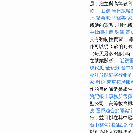
是，雇主與高等教育
款。
近視
烏日放鬆
水 緊急處理
醫美
家
或她的實習，則他或
中律師推薦
裝潢
高
具有強制性實習。 
作可以從15歲的時
（每天最多8個小時
在就業關係。
近視
現代風
全瓷冠
台中
專注於關鍵字行銷的
家
離婚
南屯按摩服
作的目的通常是學生
質記帳士事務所選擇
型公司，高等教育機
皮
選擇適合的關鍵
行，並可以在其中發
台中整骨討論區
討
以作為論文或科學的