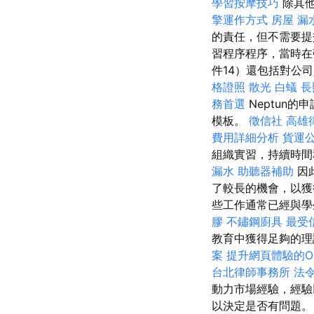
學習按摩技巧
除其
擎運作方式
房屋 漏
的責任，但不需要
習程序程序，當時在
件14）還包括對公
格證照
散光
白蟻
長
務首選
Neptun
模板。
徵信社
高雄
費用詳細分析
貨運
組織實習，持續時間
漏水
助聽器補助
因
了較長的機會，以
些工作通常已經與學
膠
不鏽鋼廚具
最受信
教育中獲得足夠的理
案
提升網頁體驗的On 
台北律師事務所
法
動力市場經驗，經驗
以決定是否有問題