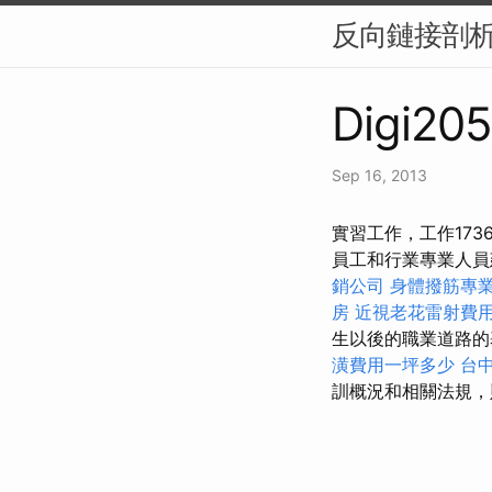
反向鏈接剖析
Digi205
Sep 16, 2013
實習工作，工作17
員工和行業專業人
銷公司
身體撥筋專
房
近視老花雷射費
生以後的職業道路
潢費用一坪多少
台
訓概況和相關法規，