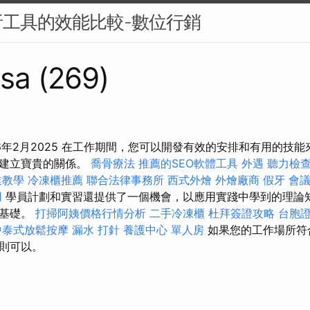
工具的效能比較-數位行銷
sa (269)
36年2月2025 在工作期間，您可以開發有效的安排和有用的技
員建立寶貴的關係。
喬骨療法
推薦的SEO軟體工具
外遇
聽力檢
業教學
冷凍櫃推薦
聯合法律事務所
西式外燴
外燴廠商
假牙
會
用
學員計劃和實習還提供了一個機會，以應用實踐中學到的理論
的基礎。
打掃阿姨價格行情分析
二手冷凍櫃
杜拜簽證攻略
台胞
中泰式放鬆按摩
漏水 打針
養護中心 單人房
如果您的工作場所符
則可以。