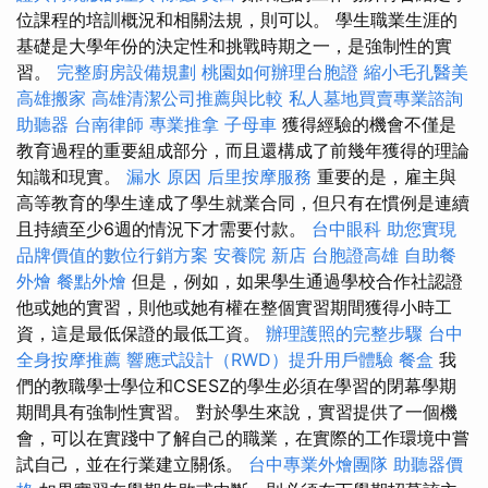
位課程的培訓概況和相關法規，則可以。 學生職業生涯的
基礎是大學年份的決定性和挑戰時期之一，是強制性的實
習。
完整廚房設備規劃
桃園如何辦理台胞證
縮小毛孔醫美
高雄搬家
高雄清潔公司推薦與比較
私人墓地買賣專業諮詢
助聽器
台南律師
專業推拿
子母車
獲得經驗的機會不僅是
教育過程的重要組成部分，而且還構成了前幾年獲得的理論
知識和現實。
漏水 原因
后里按摩服務
重要的是，雇主與
高等教育的學生達成了學生就業合同，但只有在慣例是連續
且持續至少6週的情況下才需要付款。
台中眼科
助您實現
品牌價值的數位行銷方案
安養院 新店
台胞證高雄
自助餐
外燴
餐點外燴
但是，例如，如果學生通過學校合作社認證
他或她的實習，則他或她有權在整個實習期間獲得小時工
資，這是最低保證的最低工資。
辦理護照的完整步驟
台中
全身按摩推薦
響應式設計（RWD）提升用戶體驗
餐盒
我
們的教職學士學位和CSESZ的學生必須在學習的閉幕學期
期間具有強制性實習。 對於學生來說，實習提供了一個機
會，可以在實踐中了解自己的職業，在實際的工作環境中嘗
試自己，並在行業建立關係。
台中專業外燴團隊
助聽器價