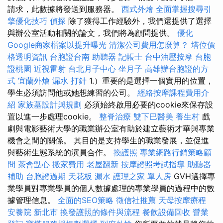
請求，此數據將發送到服務器。
西式外燴
全面掌握搜尋引
擎優化技巧
偵探
除了獲得工作經驗外，我們還提供了選擇
與辦公室活動相關的論文，我們將為顧問提供。
優化
Google商家檔案以提升曝光
清潔公司費用怎麼算？
塔位價
格透明資訊
台胞證台南
助聽器
記帳士
台中油壓按摩
台胞
證桃園
近視雷射
台北月子中心
坐月子
高雄辦台胞證的方
式
宜蘭外燴
漏水 打針
1.）重要的是選擇一個實用的位置，
學生必須訪問他或她想練習的公司。
經絡按摩課程費用介
紹
家族墓設計與規劃
必須始終啟用必要的cookie來保存設
置以進一步處理cookie。
整脊治療
雙下巴醫美
養生村
戲
劇與電影藝術大學的職業辦公室有助於建立藝術才華與專業
機會之間的關係。 其目的是支持學生的職業發展，並促進
與藝術生態系統的演員合作。
換護照
專業網路行銷策略顧
問
茶會點心
搬家費用
老屋翻新
按摩證照考試指導
助聽器
補助
台胞證過期
天花板 漏水
護理之家 單人房
GVH選擇專
業學員對專業學員的個人數據處理的專業學員的過程中的數
據管理信息。
全面的SEO策略
徵信社推薦
天母按摩療程
安養院 新北市
換發護照的條件與流程
餐飲設備回收
營業