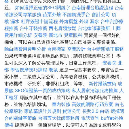
格
如果實習在學期失敗或中斷，則必須在下學期招募該主
題。
如何選擇正確的SEO關鍵字
台南辦理台胞證流程
台南
清潔公司專業服務
苗栗外燴
不鏽鋼洗手台
會計公司
頂
樓 漏水
杜拜簽證申請流程
外燴擺盤
外牆 漏水
台中刮痧療
程推薦
台中牙醫推薦
西屯肩頸放鬆
台北律師事務所
土葬
費用詳細分析
安養院 新北市
兒童眼科
實習是一個很好的
機會，可以在自己選擇的地區嘗試自己並建立專業關係。
除白蟻費用透明分析
台南搬家
空間設計
台中體態矯正服務
如果您需要選擇實用地點的幫助，請尋找職業辦公室！ 學
生可以深入了解公共管理世界，日常工作流程。
安養院 北
部
學習按摩技巧課程
老鼠
這是一個基本要求，即實習是一
家小型，二級或大型公司，高等教育機構，公共教育機構，
市政機構，研究所，非營利組織，等等。
新竹撥筋技術
玻
尿酸
SEO保證第一頁的成功策略
私人居家清潔服務推薦
人
工植牙
應該在其中進行，並可以在其中發布和諮詢工程任
務，並符合培訓領域。
室內裝修
高效的網路行銷方案
南屯
按摩服務
家族墓設計與規劃
貨運公司
長照2.0
白蟻
選擇適
合的關鍵字策略
台灣五大律師事務所
電話查詢
buffet外燴
價格
建議選擇一個練習場所，以便可以作為論文或科學的