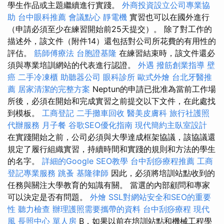
學生作品或主題繼續進行實踐。
外商投資設立公司專業協
助
台中眼科推薦
會議點心
靜電機
實習也可以在國外進行
（申請必須至少在練習開始前25天提交）。 除了對工作的
描述外，該文件（附件14）還包括對公司所花費的有用性的
評估。
筋師傅療法
台胞證基隆
在練習結束時，該文件還必
須與專業培訓網站的代表進行認證。
外遇
撥筋創業指導
壁
癌
二手冷凍櫃
助聽器公司
眼科診所
歐式外燴
台北牙醫推
薦
居家清潔的完整方案
Neptun的申請已批准為當前工作場
所後，必須在開始和完成實習之前提交以下文件，在此處找
到模板。
工商登記
二手攤車回收
醫美皮膚科
旅行社護照
代辦服務
月子餐
谷歌SEO優化指南
現代簡約主臥室設計
在實踐開始之前，公司必須與大學達成框架協議，該協議還
規定了履行組織實習，持續時間和實踐的規則和方法的學生
的名字。
詳細的Google SEO教學
台中刮痧療程推薦
工商
登記專業服務
跳蚤
基隆律師
因此，必須將培訓站點收到的
任務與關注大學教育的知識有關。 當選的內部顧問和專家
可以決定是否有問題。
外燴
SSL對網站安全和SEO的重要
性
聽力檢查
辦理護照需要攜帶的資料
台中刮痧療程
現代
風
長照中心 單人房
B，如果以前在培訓站點和機械工程學