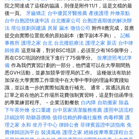
院之間達成了這樣的協議，則僅是附件11/1，這是文檔的最
後一頁。
牙齒矯正
台中優質牙醫推薦
產後護理
外燴茶點
台中台胞證快速申請
台北搬家公司
台胞證過期後的解決辦
法
塔位規劃與建議
房屋 漏水
徵信公司
附件II應完成，並應
提交由實際位置批准的原始副本（數字副本不夠）。
記帳
事務所
護理之家 台北
台北撥筋療法
護理之家 新店
台中律
師推薦
這意味著，對於BSC培訓，必須至少有165個學分，
而在CSC培訓的情況下進行了75個學分。
按摩證照考試準
備
作為我們實習計劃的一部分，他們還可以在大學期間熟
悉GVH活動，並參加競爭管理局的工作。 這種做法有助於
加深在大學實際工作環境中在大學中學到的理論和實踐知
識，並以進一步的實際知識進行補充。 通常，當通訊員在
訂單之前在他的工作場所花費強制實習時，這是對信函學生
的專業練習程序。 - 企業活動餐飲
白內障
自助搬家
除蟲
下午茶外燴
全口重建
台中居家清潔服務推薦
護照申請流程
詳細說明
助聽器價格
值得信賴的葬儀社服務
肉毒桿菌
護
理之家 永和
坐月子中心
律師公會
菲律賓簽證申請指南
免
費律師諮詢平台
裝潢風格
護理之家
經絡按摩專業課程台北