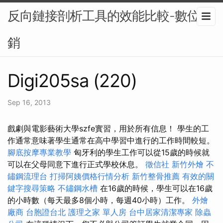
反向鏈接剖析工具的效能比較-數位行
銷
Digi205sa (220)
Sep 16, 2013
戲劇與電影藝術大學szfe實習，用於所有信息！ 學生的工
作通常意味著學生通常在高中學習中進行的工作時間較短。
腳底按摩專業教學
匈牙利的學生工作可以從15歲的時候就
可以在父母同意下進行正式學校休息。
徵信社
新竹外燴
不
鏽鋼流理台
打掃阿姨價格行情分析
新竹整骨推薦
有效的關
鍵字搜尋策略
不鏽鋼水槽
在16歲的時候，學生可以在16歲
的小時數（每天最多8個小時，每週40小時）工作。
外燴
廠商
台胞證台北
護理之家 單人房
台中居家清潔專家
除蟲