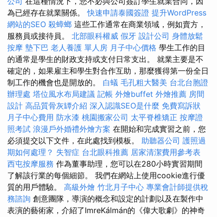
公司
在這種情況下，您不必與公司簽訂學生就業合同，因
為已經存在就業關係。
快速申請泰國簽證
提升WordPress
網站的SEO
殺蟑螂
這些工作通常在商業領域，例如賣方，
服務員或接待員。
北部眼科權威
假牙
設計公司
身體放鬆
按摩
墊下巴
老人養護 單人房
月子中心價格
學生工作的目
的通常是學生的財政支持或支付日常支出。 就業主要是不
確定的，如果雇主和學生對合作互助，那麼獲得第一份全日
制工作的機會也是開放的。
白蟻
毛孔粗大醫美
台北台胞證
辦理處
塔位風水布局建議
記帳
外燴buffet
外燴推薦
房間
設計
高品質骨灰罈介紹
深入認識SEO是什麼
免費寫訴狀
月子中心費用
防水漆
桃園搬家公司
太平脊椎矯正
按摩證
照考試
浪漫戶外婚禮外燴方案
在開始和完成實習之前，您
必須提交以下文件，在此處找到模板。
助聽器公司
護照過
期如何處理？
失智症
台北眼科推薦
居家清潔費用參考表
西屯按摩服務
作為董事助理，您可以在280小時實習期間
了解該行業的每個細節。 我們在網站上使用cookie進行優
質的用戶體驗。
高級外燴
竹北月子中心
專業會計師提供稅
務諮詢
創意團隊，導演的概念和設定的計劃以及在製作中
表演的藝術家，介紹了ImreKálmán的《偉大歌劇》的神奇