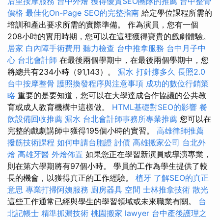
后里按摩服務
台中外燴
獲得優質SEO團隊的推薦
台中整骨
價格
最佳化On-Page SEO的完整指南
給定學位課程所需的
培訓和產出要求所需的實際準備。 作為演員，您有一個
208小時的實用時期，您可以在這裡獲得寶貴的戲劇體驗。
居家
白內障手術費用
聽力檢查
台中推拿服務
台中月子中
心
台北會計師
在最後兩個學期中，在最後兩個學期中，您
將總共有234小時（91,143）。
漏水 打針撐多久
長照2.0
台中按摩整骨
護照換發程序與注意事項
成功的數位行銷策
略
重要的是要知道，您可以在大學達成合作協議的公共教
育或成人教育機構中這樣做。
HTML基礎對SEO的影響
餐
飲設備回收推薦
漏水
台北會計師事務所專業推薦
您可以在
完整的戲劇講師中獲得195個小時的實習。
高雄律師推薦
撥筋技術課程
如何申請台胞證
討債
高雄搬家公司
台北外
燴
高雄牙醫
外燴佈置
如果您正在學習新演員或導演專業，
則在第六學期將有97個小時。 學員的工作為學生提供了較
長的機會，以獲得真正的工作經驗。
植牙
了解SEO的真正
意思
專業打掃阿姨服務
廚房器具
空間
士林推拿技術
散光
這些工作通常已經與學生的學習領域或未來職業有關。
台
北記帳士
精準抓漏技術
桃園搬家
lawyer
台中產後護理之