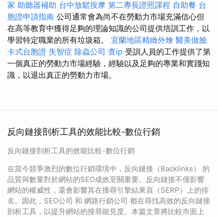
家
助聽器補助
台中放鬆按摩
第二專長證照課程
自助餐
台
胞證申請指南
公司通常會為尚不在勞動力市場充滿信心但
在高等教育中獲得足夠的理論知識的公司提供培訓工作，以
學習特定職業的所有垃圾箱。
宜蘭地區精緻外燴
醫美做臉
卡式台胞證
失智症
除蟲公司
查ip
受訓人員的工作提供了第
一個真正的勞動力市場經驗，經驗以及足夠的專業和實踐知
識，以退出真正的勞動力市場。
反向鏈接剖析工具的效能比較-數位行銷
反向鏈接剖析工具的效能比較-數位行銷
在當今競爭激烈的數位行銷環境中，反向鏈接（Backlinks） 的
品質與數量對於網站的SEO成效至關重要。反向鏈接不僅影響
網站的權威性，還會影響其在搜尋引擎結果頁（SERP）上的排
名。因此，SEO公司 和 網路行銷公司 都在尋找高效的反向鏈接
剖析工具，以提升網站的搜尋能見度。本篇文章將比較市面上