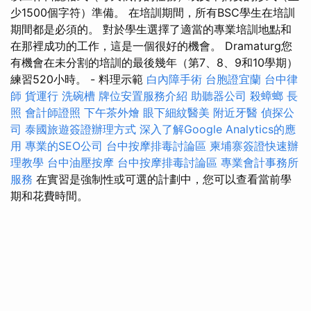
少1500個字符）準備。 在培訓期間，所有BSC學生在培訓
期間都是必須的。 對於學生選擇了適當的專業培訓地點和
在那裡成功的工作，這是一個很好的機會。 Dramaturg您
有機會在未分割的培訓的最後幾年（第7、8、9和10學期）
練習520小時。 - 料理示範
白內障手術
台胞證宜蘭
台中律
師
貨運行
洗碗槽
牌位安置服務介紹
助聽器公司
殺蟑螂
長
照
會計師證照
下午茶外燴
眼下細紋醫美
附近牙醫
偵探公
司
泰國旅遊簽證辦理方式
深入了解Google Analytics的應
用
專業的SEO公司
台中按摩排毒討論區
柬埔寨簽證快速辦
理教學
台中油壓按摩
台中按摩排毒討論區
專業會計事務所
服務
在實習是強制性或可選的計劃中，您可以查看當前學
期和花費時間。