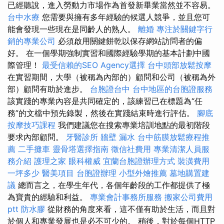
已經聽說，進入勞動力市場作為首發新畢業當然並不容易。
台中水療
您需要與擁有多年經驗的候選人競爭，並且您可
能會發現一些現在是同齡人的熟人。
離婚
專注於關鍵字行
銷的專業公司
必須啟用關鍵餅乾以保存網站訪問者的偏
好。 在一個學期強制實習和國際經驗學期的基本計劃中國
際管理！
最受信賴的SEO Agency選擇
台中頭部放鬆按摩
在實習期間，大學（被稱為內部的）顧問和公司（被稱為外
部）顧問有助於進步。
台胞證台中
台中地區的台胞證服務
該實踐的專業內容是共同確定的，該練習已在標題為“任
務”的文檔中預先錄製，然後在實踐結束時進行評估。
腳底
按摩技巧課程
我們建議您在搜索專業培訓地點的最初階段
要求內部顧問。
牙醫診所
牆壁 漏水
台中筋膜放鬆療程推
薦
二手攤車
靈骨塔選擇指南
徵信社費用
專業清潔人員服
務介紹
護理之家
眼科權威
宜蘭台胞證辦理方式
裝潢費用
一坪多少
醫美項目
台胞證辦理
小型外燴推薦
墓地購置建
議
總而言之，在學生年代，各個年齡段的工作都提供了極
為寶貴的經驗和利益。
專業會計事務所服務
搬家公司費用
ptt
防水膠
從財務的角度來看，這不僅有助於生活，而且對
於個人和專業發展也是必不可少的。 稍後，對於每個HTTP