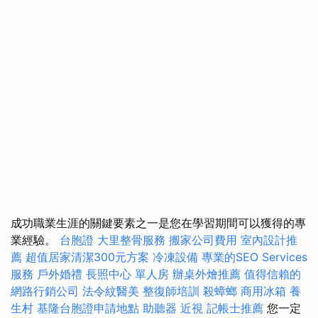
成功職業生涯的關鍵要素之一是您在學習期間可以獲得的專
業經驗。
台胞證
大里整骨服務
搬家公司費用
室內設計推
薦
超值居家清潔300元方案
冷凍設備
專業的SEO Services
服務
戶外婚禮
長照中心 單人房
辦桌外燴推薦
值得信賴的
網路行銷公司
法令紋醫美
整復師培訓
殺蟑螂
商用冰箱
養
生村
基隆台胞證申請地點
助聽器
近視
記帳士推薦
您一定