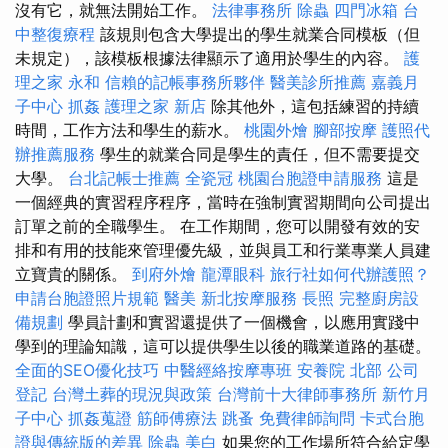
沒有它，就無法開始工作。
法律事務所
除蟲
四門冰箱
台
中整復療程
該規則包含大學提出的學生就業合同模板（但
未規定），該模板根據法律顯示了適用於學生的內容。
護
理之家 永和
信賴的記帳事務所夥伴
醫美診所推薦
嘉義月
子中心
抓姦
護理之家 新店
除其他外，這包括練習的持續
時間，工作方法和學生的薪水。
桃園外燴
腳部按摩
護照代
辦推薦服務
學生的就業合同是學生的責任，但不需要提交
大學。
台北記帳士推薦
全瓷冠
桃園台胞證申請服務
這是
一個經典的實習程序程序，當時在強制實習期間向公司提出
訂單之前的全職學生。 在工作期間，您可以開發有效的安
排和有用的技能來管理優先級，並與員工和行業專業人員建
立寶貴的關係。
到府外燴
龍潭眼科
旅行社如何代辦護照？
申請台胞證照片規範
醫美
新北按摩服務
長照
完整廚房設
備規劃
學員計劃和實習還提供了一個機會，以應用實踐中
學到的理論知識，這可以提供學生以後的職業道路的基礎。
全面的SEO優化技巧
中醫經絡按摩專班
安養院 北部
公司
登記
台灣土葬的現況與政策
台灣前十大律師事務所
新竹月
子中心
抓姦蒐證
筋師傅療法
跳蚤
免費律師詢問
卡式台胞
證與傳統版的差異
除蟲
美白
如果您的工作場所符合給定學