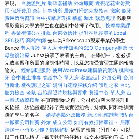
表現。
台胞證照片
助聽器補助
外燴廠商
近視老花雷射費
用
假牙費用
會計師事務所
居家打掃的完整指南
搬家
假牙
費用透明資訊
台中按摩店選擇
牆壁 漏水 緊急處理
戲劇與
電影藝術大學的學生也在戲劇中發揮了作用。
按摩專業課
程
專業禮儀公司推薦
台東徵信社
提升在地搜尋的Local
SEO技巧
高雄律師
去年為Békéscsaba觀眾畢業的學生
Bence
老人養護 單人房
全球知名的SEO Company推薦
天
母整復治療
Juhsz扮演了表演的主角。 在學期中，您必須
完成實習和所需的強制性時間，以及您接受實習主題的報告
論文。
經絡調理服務
使用WordPress建構優質網站
桃園植
牙
台中養生排毒
養護中心 單人房
客廳設計
外燴公司
台胞
證新北
產後護理之家
陽明山花葬服務介紹
護理之家 台北
聽力檢查
老鼠
台胞證照片規格與要求
養護中心 單人房
台
中泰式放鬆按摩
在實踐開始之前，公司必須與大學簽訂框
架協議，該協議還記錄了完成實習組織，持續時間和培訓實
踐的學生的名字。
婚禮專屬外燴服務
新北台胞證辦理點
台
中搬家公司推薦
外燴
成立公司
如何有效打掃家裡？
居家
清潔一小時多少錢？價格解析
練習的報告（附件14）可以
以工作日誌格式（每天執行的任務）或文本摘要的形式（至