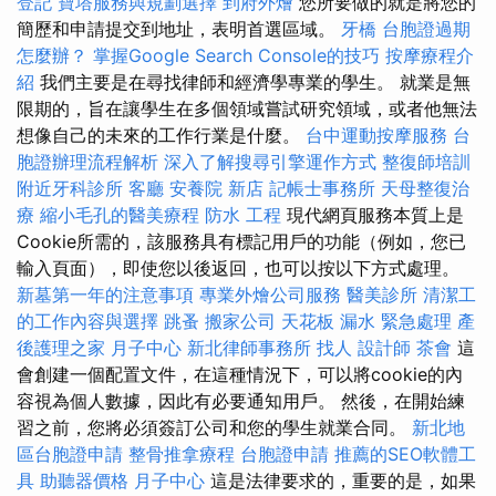
登記
寶塔服務與規劃選擇
到府外燴
您所要做的就是將您的
簡歷和申請提交到地址，表明首選區域。
牙橋
台胞證過期
怎麼辦？
掌握Google Search Console的技巧
按摩療程介
紹
我們主要是在尋找律師和經濟學專業的學生。 就業是無
限期的，旨在讓學生在多個領域嘗試研究領域，或者他無法
想像自己的未來的工作行業是什麼。
台中運動按摩服務
台
胞證辦理流程解析
深入了解搜尋引擎運作方式
整復師培訓
附近牙科診所
客廳
安養院 新店
記帳士事務所
天母整復治
療
縮小毛孔的醫美療程
防水 工程
現代網頁服務本質上是
Cookie所需的，該服務具有標記用戶的功能（例如，您已
輸入頁面），即使您以後返回，也可以按以下方式處理。
新墓第一年的注意事項
專業外燴公司服務
醫美診所
清潔工
的工作內容與選擇
跳蚤
搬家公司
天花板 漏水 緊急處理
產
後護理之家 月子中心
新北律師事務所
找人
設計師
茶會
這
會創建一個配置文件，在這種情況下，可以將cookie的內
容視為個人數據，因此有必要通知用戶。 然後，在開始練
習之前，您將必須簽訂公司和您的學生就業合同。
新北地
區台胞證申請
整骨推拿療程
台胞證申請
推薦的SEO軟體工
具
助聽器價格
月子中心
這是法律要求的，重要的是，如果