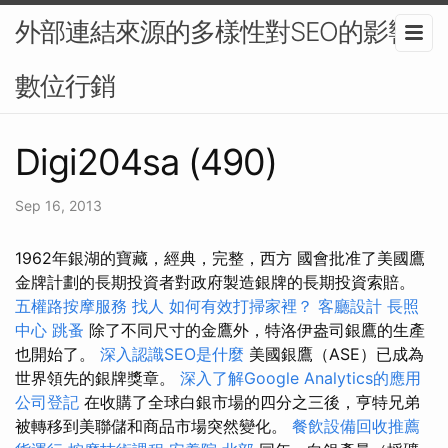
外部連結來源的多樣性對SEO的影響-
數位行銷
Digi204sa (490)
Sep 16, 2013
1962年銀湖的寶藏，經典，完整，西方 國會批准了美國鷹
金牌計劃的長期投資者對政府製造銀牌的長期投資索賠。
五權路按摩服務
找人
如何有效打掃家裡？
客廳設計
長照
中心
跳蚤
除了不同尺寸的金鷹外，特洛伊盎司銀鷹的生產
也開始了。
深入認識SEO是什麼
美國銀鷹（ASE）已成為
世界領先的銀牌獎章。
深入了解Google Analytics的應用
公司登記
在收購了全球白銀市場的四分之三後，亨特兄弟
被轉移到美聯儲和商品市場突然變化。
餐飲設備回收推薦