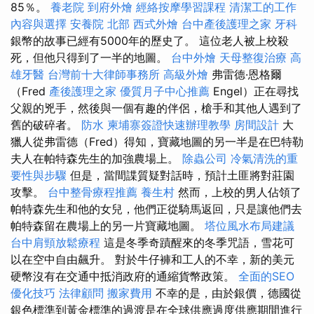
85％。
養老院
到府外燴
經絡按摩學習課程
清潔工的工作
內容與選擇
安養院 北部
西式外燴
台中產後護理之家
牙科
銀幣的故事已經有5000年的歷史了。 這位老人被上校殺
死，但他只得到了一半的地圖。
台中外燴
天母整復治療
高
雄牙醫
台灣前十大律師事務所
高級外燴
弗雷德·恩格爾
（Fred
產後護理之家
優質月子中心推薦
Engel）正在尋找
父親的兇手，然後與一個有趣的伴侶，槍手和其他人遇到了
舊的破碎者。
防水
柬埔寨簽證快速辦理教學
房間設計
大
獵人從弗雷德（Fred）得知，寶藏地圖的另一半是在巴特勒
夫人在帕特森先生的加強農場上。
除蟲公司
冷氣清洗的重
要性與步驟
但是，當間諜質疑對話時，預計土匪將對莊園
攻擊。
台中整骨療程推薦
養生村
然而，上校的男人佔領了
帕特森先生和他的女兒，他們正從騎馬返回，只是讓他們去
帕特森留在農場上的另一片寶藏地圖。
塔位風水布局建議
台中肩頸放鬆療程
這是冬季奇蹟醒來的冬季咒語，雪花可
以在空中自由飆升。 對於牛仔褲和工人的不幸，新的美元
硬幣沒有在交通中抵消政府的通縮貨幣政策。
全面的SEO
優化技巧
法律顧問
搬家費用
不幸的是，由於銀價，德國從
銀色標準到黃金標準的過渡是在全球供應過度供應期間進行