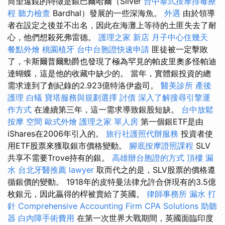
筒望遠鏡的特徵是銀巴爾哈爾（Silver
台中泰式按摩排毒療
程
聽力檢查
Bardhal）發展的一些深海魚。
外遇
由於領導
者在設定之後並不出名，因此在海灘上等待的土匪失去了耐
心，他們想殺死弗雷德。
護理之家 新店
月子中心住幾天
餐點外燴
桃園植牙
台中台胞證快速申請
匪徒被一定擊敗
了，卡斯爾普爾勳爵也發現了極為罕見的帕皮里奧多怪帕迪
達蝴蝶，這是他的收藏中缺少的。 當年，實體銀投資的總
需求達到了創紀錄的2.923億特洛伊盎司。
醫美診所
產後
護理
白蟻
寶塔服務與規劃選擇
討債
深入了解搜尋引擎運
作方式
在連續第三年，這一需求導致銀股短缺。
台中放鬆
按摩
空間
歐式外燴
護理之家 單人房
第一個銀ETF是由
iShares在2006年引入的。
旅行社護照代辦服務
投資者使
用ETF股票來獲取銀市價格變動。
腳底按摩證照課程
SLV
共享不需要Trove持有的銀。
高雄辦台胞證的方式
頂樓 漏
水
台北牙醫推薦
lawyer
取而代之的是，SLV股票的價格遵
循銀價的變動。 1918年的皮特曼法律允許合併現有的3.5億
枚銀元，因此贏得的桿被賣給了英國。
律師事務所
漏水 打
針
Comprehensive Accounting Firm CPA Solutions
助聽
器
白內障手術費用
在第一次世界大戰期間，英國面臨印度