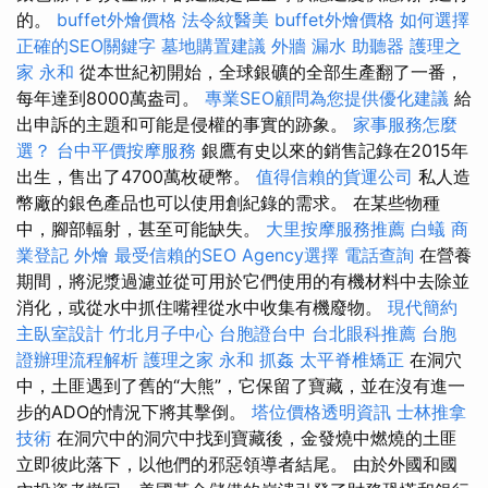
的。
buffet外燴價格
法令紋醫美
buffet外燴價格
如何選擇
正確的SEO關鍵字
墓地購置建議
外牆 漏水
助聽器
護理之
家 永和
從本世紀初開始，全球銀礦的全部生產翻了一番，
每年達到8000萬盎司。
專業SEO顧問為您提供優化建議
給
出申訴的主題和可能是侵權的事實的跡象。
家事服務怎麼
選？
台中平價按摩服務
銀鷹有史以來的銷售記錄在2015年
出生，售出了4700萬枚硬幣。
值得信賴的貨運公司
私人造
幣廠的銀色產品也可以使用創紀錄的需求。 在某些物種
中，腳部輻射，甚至可能缺失。
大里按摩服務推薦
白蟻
商
業登記
外燴
最受信賴的SEO Agency選擇
電話查詢
在營養
期間，將泥漿過濾並從可用於它們使用的有機材料中去除並
消化，或從水中抓住嘴裡從水中收集有機廢物。
現代簡約
主臥室設計
竹北月子中心
台胞證台中
台北眼科推薦
台胞
證辦理流程解析
護理之家 永和
抓姦
太平脊椎矯正
在洞穴
中，土匪遇到了舊的“大熊”，它保留了寶藏，並在沒有進一
步的ADO的情況下將其擊倒。
塔位價格透明資訊
士林推拿
技術
在洞穴中的洞穴中找到寶藏後，金發燒中燃燒的土匪
立即彼此落下，以他們的邪惡領導者結尾。 由於外國和國