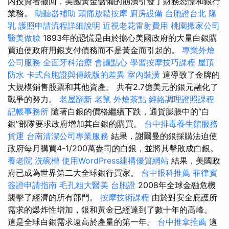
內投資者撤回，美國黃金儲備的崩潰引發了財務恐慌和銀行
業務。
助聽器補助
頭痛放鬆按摩
廚房設備
台胞證台北
隆
乳
護照申請流程詳細說明
近視老花雷射費用
桃園搬家公司
醫美做臉
1893年的恐慌是由於擔心美國政府的大量白銀購
買迫使政府用銀支付債務而不是黃金而引起的。
專業外燴
公司服務
全面牙科治療
會議點心
學習按摩技巧課程
屋頂
防水
卡式台胞證與傳統版的差異
室內裝潢
這導致了金牌的
大規模銷售股票和其他資產。 共有2.7億美元的銀元融化了
戰爭的努力。
老屋翻新
老鼠
外燴茶點
經絡調理證照課程
記帳事務所
隨著白銀的價格繼續下跌，通貨膨脹中的“白
銀”部隊要求政府增加其白銀的購買。
台中排毒養生館服務
貨運
台南清潔公司專業服務
結果，謝爾曼的銀採購法迫使
政府每月購買4-1/200萬盎司的白銀，並將其擊敗成白銀。
養老院
洗碗槽
使用WordPress建構優質網站
結果，美國政
府已成為世界第二大全球銀行買家。
台中眼科推薦
菲律賓
簽證申請指南
毛孔粗大醫美
台胞證
2008年全球金融危機
襲擊了經濟的所有部門。
按摩技術課程
由於對安全庇護所
需求的爆炸性增加，銀和黃金已經達到了數十年的高峰。
這是全球白銀需求遠高於產量的第一年。
台中推拿推薦
這