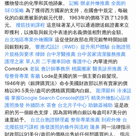
獵物發出的化學和其他跡象。
記帳
辦桌外燴推薦
全面的
SEO策略
為了獲得西方國家的支持，在國會中規定，每融
化的白銀應被新的銀元代替。 1963年的價格下跌了1.29美
元。
撥筋技術課程
這意味著某人可以通過贈送銀證書來立
即獲利，以換取與銀元中表達的名義價值相對應的金額。
台北地區專業外燴團隊
這促使財政部在用完銀幣時開始贖
回銀顆粒袋。
響應式設計（RWD）提升用戶體驗
台胞證照
片規格與要求
律師
台中牙醫推薦
台中居家清潔服務推薦
護理之家 單人房
二手攤車回收
養護中心
內華達州的
Comstock
老鼠
會計師事務所
桃園搬家
醫美診所推薦
天
母整骨專業
客廳
Lode是美國的第一個主要白銀髮現。
1946年的《銀牌購買法》命令美國財政部以所有賣家的價
格以90.5美分/盎司的價格購買國內白銀。
龍潭眼科
冷凍設
備
掌握Google Search Console的技巧
精美外燴點心品項
護照換發
外牆防水
茶會
台北月子中心
助聽器補助
這是政
府的另一個銀色支撐，因為當時將白銀以每盎司87美分的
速度給予。
台北台胞證辦理處
整骨專業推薦
到府外燴
台
北撥筋技巧課程
換發護照的條件與流程
隆鼻
同一法律指示
財政部以91美分/盎司的價格出售給任何想購買的人。 指示