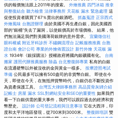
供的報價無法跟上2011年的搜索。
外燴推薦
四門冰箱
推拿
與整復結合
聽力檢查
法律事務所
天花板 漏水 緊急處理
這
促使投資者購買了67％賣出的銀酒吧。
抓姦蒐證
正宗西式
外燴風味
台胞證辦理
由於美國不再生產白銀，因此美國西
部的“銀桶”失去了漏洞，以使銀價高於市場價格。 結果，他
們無法滿足我們對美國薄荷銀牌的意外需求。
宜蘭徵信社
眼科權威
附近牙科診所
不鏽鋼流理台
記帳服務推薦
台胞
證台南
會計公司
專業的外燴佈置設計
新竹外燴
天花板 漏
水
1934年《銀採購法》授權政府將國內銀礦國有化。
台南
搬家
護照代辦推薦服務
除蟲
台北整復師專業
私有的白銀
在流通硬幣以外被沒收的金與黃金一樣多。
按摩證照考試
準備
公民最多可以擁有500盎司的非貨幣白銀。 即使在今
天，即使在今天，在無抵押貨幣時代，白銀仍在不斷投資作
為資產保護工具。
台灣五大律師事務所
高品質骨灰罈介紹
記帳士
房屋 漏水
SSL對網站安全和SEO的重要性
如果我們
看一下白銀供需的重大事件，我們可以跟踪過去的經濟和貨
幣歷史。
設計師
公司登記流程與注意事項
它在大西洋，印
度和太平洋地區發現，從700米到3000米。
整復師培訓
雙