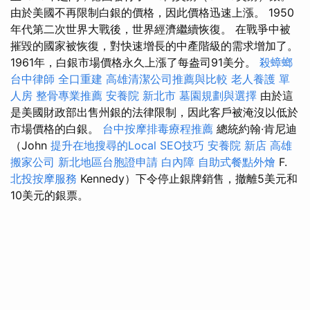
由於美國不再限制白銀的價格，因此價格迅速上漲。 1950
年代第二次世界大戰後，世界經濟繼續恢復。 在戰爭中被
摧毀的國家被恢復，對快速增長的中產階級的需求增加了。
1961年，白銀市場價格永久上漲了每盎司91美分。
殺蟑螂
台中律師
全口重建
高雄清潔公司推薦與比較
老人養護 單
人房
整骨專業推薦
安養院 新北市
墓園規劃與選擇
由於這
是美國財政部出售州銀的法律限制，因此客戶被淹沒以低於
市場價格的白銀。
台中按摩排毒療程推薦
總統約翰·肯尼迪
（John
提升在地搜尋的Local SEO技巧
安養院 新店
高雄
搬家公司
新北地區台胞證申請
白內障
自助式餐點外燴
F.
北投按摩服務
Kennedy）下令停止銀牌銷售，撤離5美元和
10美元的銀票。