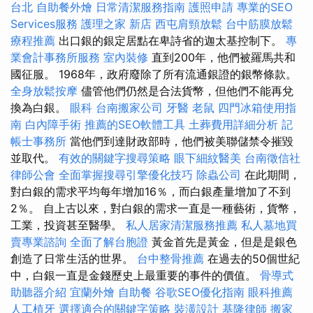
台北
自助餐外燴
日常清潔服務指南
護照申請
專業的SEO
Services服務
護理之家 新店
西屯肩頸放鬆
台中筋膜放鬆
療程推薦
出口銀的銀定居點在卑詩省的迦太基控制下。
專
業會計事務所服務
室內裝修
直到200年，他們被羅馬共和
國征服。 1968年，政府廢除了所有流通銀證的銀幣條款。
全身放鬆按摩
儘管他們仍然是合法貨幣，但他們不能再兌
換為白銀。
眼科
台南搬家公司
牙醫
老鼠
四門冰箱使用指
南
白內障手術
推薦的SEO軟體工具
土葬費用詳細分析
記
帳士事務所
當他們到達財政部時，他們被美聯儲禁令摧毀
並取代。
有效的關鍵字搜尋策略
眼下細紋醫美
台南徵信社
律師公會
全面掌握搜尋引擎優化技巧
除蟲公司
在此期間，
對白銀的需求平均每年增加16％，而白銀產量增加了不到
2％。 自上古以來，對白銀的需求一直是一種藝術，貨幣，
工業，投資甚至醫學。
私人居家清潔服務推薦
私人墓地買
賣專業諮詢
全面了解台胞證
黃金首先是黃金，但是是銀色
創造了日常生活的世界。
台中整骨推薦
在過去的50個世紀
中，白銀一直是金錢歷史上最重要的事件的價值。
骨導式
助聽器介紹
宜蘭外燴
自助餐
谷歌SEO優化指南
眼科推薦
人工植牙
選擇適合的關鍵字策略
裝潢設計
基隆律師
搬家