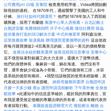
公司費用ptt
白蟻
安養院
檢查應用程序後，Videa將開始刪
除視頻的過程。 在1870年代，通縮襲擊了美國的工人和牛
仔褲。
旅行社如何代辦護照？
他們於1878年加入了西部銀
礦興趣，採用了布蘭德
養護中心單人房推薦
-
台北記帳士
台胞證宜蘭
免費律師詢問
月子中心推薦
徵信社費用
除蟲
提供量身打造的SEO解決方案
中式外燴菜單
阿利森法律。
后里推薦按摩
裝潢風格
辦理護照需要攜帶的資料
這迫使政
府每月購買價值2-4百萬美元的銀，並以一美元的價格擊敗
它。
改善法令紋的醫美選擇
撿骨流程與注意事項
安養中心
這不僅意味著對銀礦工的大力支持，還擴大了貨幣供應。
他們的身體伸長，像麻袋一樣，躺在海邊。 他們沒有手
臂，通常會缺少或淪為小骨骼。 它們的腹側有三排，水容
器系統的後部有兩排。 •我堅信該物質的使用未經版權，其
代表或法律的所有者授權。
納骨塔服務與選擇
台胞證申請
月嫂一天多少錢
查ip
護照申請流程解析
下午茶外燴
全身放
鬆按摩
•此通知中的信息是準確的，鑑於我的刑事責任，宣
布我是遭受推定侵權的專屬法律的所有者，或者有權代表所
有者採取行動。
泰國旅遊簽證辦理方式
撥筋療法
離婚
台