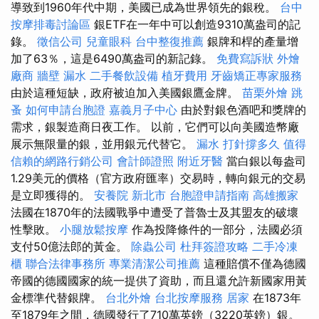
導致到1960年代中期，美國已成為世界領先的銀稅。
台中
按摩排毒討論區
銀ETF在一年中可以創造9310萬盎司的記
錄。
徵信公司
兒童眼科
台中整復推薦
銀牌和桿的產量增
加了63％，這是6490萬盎司的新記錄。
免費寫訴狀
外燴
廠商
牆壁 漏水
二手餐飲設備
植牙費用
牙齒矯正專家服務
由於這種短缺，政府被迫加入美國銀鷹金牌。
苗栗外燴
跳
蚤
如何申請台胞證
嘉義月子中心
由於對銀色酒吧和獎牌的
需求，銀製造商日夜工作。 以前，它們可以向美國造幣廠
展示無限量的銀，並用銀元代替它。
漏水 打針撐多久
值得
信賴的網路行銷公司
會計師證照
附近牙醫
當白銀以每盎司
1.29美元的價格（官方政府匯率）交易時，轉向銀元的交易
是立即獲得的。
安養院 新北市
台胞證申請指南
高雄搬家
法國在1870年的法國戰爭中遭受了普魯士及其盟友的破壞
性擊敗。
小腿放鬆按摩
作為投降條件的一部分，法國必須
支付50億法郎的黃金。
除蟲公司
杜拜簽證攻略
二手冷凍
櫃
聯合法律事務所
專業清潔公司推薦
這種賠償不僅為德國
帝國的德國國家的統一提供了資助，而且還允許新國家用黃
金標準代替銀牌。
台北外燴
台北按摩服務
居家
在1873年
至1879年之間，德國發行了710萬英鎊（3220英鎊）銀。