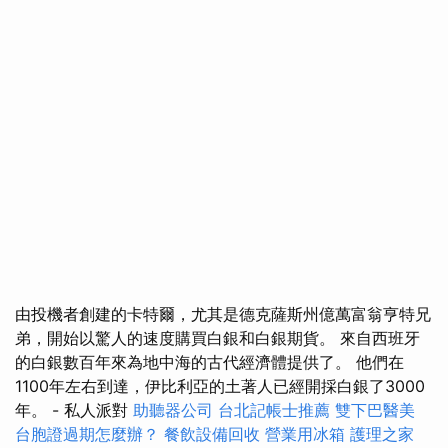
由投機者創建的卡特爾，尤其是德克薩斯州億萬富翁亨特兄
弟，開始以驚人的速度購買白銀和白銀期貨。 來自西班牙
的白銀數百年來為地中海的古代經濟體提供了。 他們在
1100年左右到達，伊比利亞的土著人已經開採白銀了3000
年。 - 私人派對
助聽器公司
台北記帳士推薦
雙下巴醫美
台胞證過期怎麼辦？
餐飲設備回收
營業用冰箱
護理之家