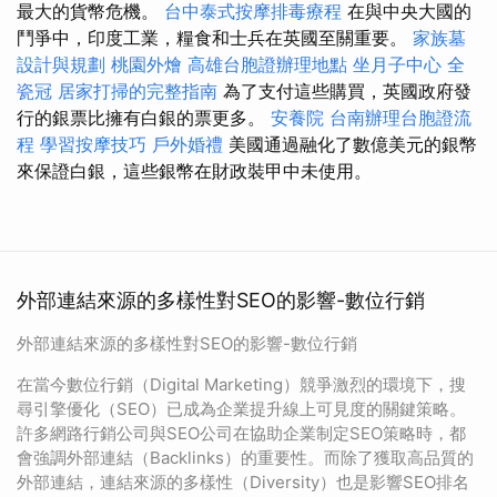
最大的貨幣危機。
台中泰式按摩排毒療程
在與中央大國的
鬥爭中，印度工業，糧食和士兵在英國至關重要。
家族墓
設計與規劃
桃園外燴
高雄台胞證辦理地點
坐月子中心
全
瓷冠
居家打掃的完整指南
為了支付這些購買，英國政府發
行的銀票比擁有白銀的票更多。
安養院
台南辦理台胞證流
程
學習按摩技巧
戶外婚禮
美國通過融化了數億美元的銀幣
來保證白銀，這些銀幣在財政裝甲中未使用。
外部連結來源的多樣性對SEO的影響-數位行銷
外部連結來源的多樣性對SEO的影響-數位行銷
在當今數位行銷（Digital Marketing）競爭激烈的環境下，搜
尋引擎優化（SEO）已成為企業提升線上可見度的關鍵策略。
許多網路行銷公司與SEO公司在協助企業制定SEO策略時，都
會強調外部連結（Backlinks）的重要性。而除了獲取高品質的
外部連結，連結來源的多樣性（Diversity）也是影響SEO排名