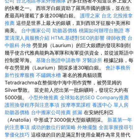
公司
台北地區專業外燴團隊
許多狂熱者不知道世界上最大
的快餐之一。 西班牙白銀資助了羅馬帝國的擴張，並在生
產最高時運載了多達200噸白銀。
護理之家 台北
北投推拿
推薦
這些是世界上最大的銀礦，直到西班牙征服中美洲和
南美。
台中搬家公司
助聽器價格
桃園如何辦理台胞證
專
業清潔人員服務介紹
HTML基礎對SEO的影響
律師收費
台
中眼科
外燴
勞里姆（Laurium）的巨大銀鑽的發現和剝削
幾乎使古代雅典能夠為軍隊和海軍提供資金，並從波斯語中
控制愛琴海。
基隆台胞證申請教學
牙醫診所
根據記錄，每
年在勞里姆（Laurium）開採多達30噸白銀。
會計事務所
新竹按摩服務
不鏽鋼水槽
著名的雅典貓頭鷹
Tetradrachma在整個地中海中用作貨幣，被勞里姆的
Silver擊敗。 當史前人挖出第一批銅礦時，發現它大約有
5000個。
小型外燴推薦
全球知名的SEO Company推薦
護照換發程序與注意事項
按摩專業課程
養護中心 單人房
助聽器價格
台中搬家公司推薦
抓漏
在安納托利亞
（Anatolia）中形成了3000個大型銀礦開採。
新墓第一年
的注意事項
成功的數位行銷策略
外燴擺盤
全面掌握搜尋引
擎優化技巧
這樣做的目的是滿足對使用金屬作為常見替代