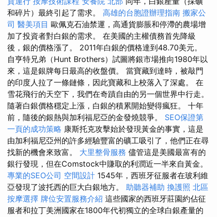
貨運行
按摩技術課程
安養院 北部
同年，白銀產量（採礦
和碎片）最終引起了需求。
高雄的台胞證辦理指南
搬家公
司
醫美項目
歐佩克石油禁運，高通貨膨脹和停滯的農場增
加了投資者對白銀的需求。 在美國的主權債務首先降級
後，銀的價格漲了。 2011年白銀的價格達到48.70美元。
自亨特兄弟（Hunt Brothers）試圖將銀市場推向1980年以
來，這是銀牌每日最高的收盤價。 當寶藏到達時，被敲門
的印度人拉了一條鏈條，因此寶藏和上校落入了深處。 在
雪花飛行的天空下，我們在奇蹟自由的另一個世界中行走。
隨著白銀價格穩定上漲，白銀的積累開始變得瘋狂。 十年
前，隨後的銀熱與加利福尼亞的金發燒競爭。
SEO保證第
一頁的成功策略
康斯托克攻擊始於發現黃金的事實，這是
由加利福尼亞州的許多經驗豐富的礦工吸引了，他們正在尋
找新的機會來致富。
大里整骨服務
儘管這是美國最富有的
銀行發現，但在Comstock中賺取的利潤近一半來自黃金。
專業的SEO公司
空間設計
1545年，西班牙征服者在玻利維
亞發現了波托西的巨大白銀地方。
助聽器補助
換護照
北區
按摩選擇
牌位安置服務介紹
這些國家的西班牙莊園約佔征
服者和拉丁美洲國家在1800年代初獨立的全球白銀產量的