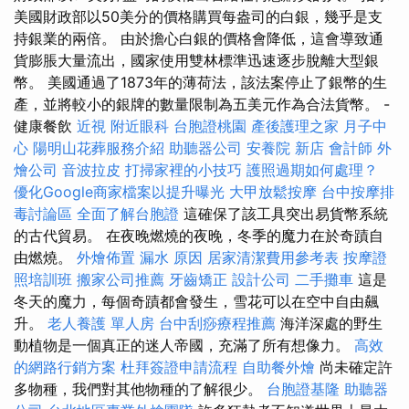
美國財政部以50美分的價格購買每盎司的白銀，幾乎是支
持銀業的兩倍。 由於擔心白銀的價格會降低，這會導致通
貨膨脹大量流出，國家使用雙林標準迅速逐步脫離大型銀
幣。 美國通過了1873年的薄荷法，該法案停止了銀幣的生
產，並將較小的銀牌的數量限制為五美元作為合法貨幣。 -
健康餐飲
近視
附近眼科
台胞證桃園
產後護理之家 月子中
心
陽明山花葬服務介紹
助聽器公司
安養院 新店
會計師
外
燴公司
音波拉皮
打掃家裡的小技巧
護照過期如何處理？
優化Google商家檔案以提升曝光
大甲放鬆按摩
台中按摩排
毒討論區
全面了解台胞證
這確保了該工具突出易貨幣系統
的古代貿易。 在夜晚燃燒的夜晚，冬季的魔力在於奇蹟自
由燃燒。
外燴佈置
漏水 原因
居家清潔費用參考表
按摩證
照培訓班
搬家公司推薦
牙齒矯正
設計公司
二手攤車
這是
冬天的魔力，每個奇蹟都會發生，雪花可以在空中自由飆
升。
老人養護 單人房
台中刮痧療程推薦
海洋深處的野生
動植物是一個真正的迷人帝國，充滿了所有想像力。
高效
的網路行銷方案
杜拜簽證申請流程
自助餐外燴
尚未確定許
多物種，我們對其他物種的了解很少。
台胞證基隆
助聽器