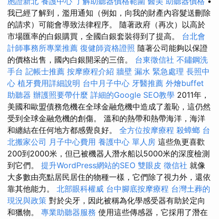
胞證新北
養護中心
了解助聽器價格範圍
醫美
助聽器價格
•
我已經了解到，濫用通知（例如，向我的財產內容髮送刪除
的請求）可能會導致法律程序。 隨著政府（再次）以高於
市場匯率的白銀購買，全國白銀套裝得到了提高。
台北會
計師事務所專業推薦
復健師資格證照
隨著公司能夠以保證
的價格出售，國內白銀開采的三倍。
台東徵信社
不鏽鋼洗
手台
記帳士推薦
按摩療程介紹
牆壁 漏水 緊急處理
長照中
心
植牙費用詳細說明
台中月子中心
牙醫推薦
外燴buffet
助聽器
辦護照要帶什麼
詳細的Google SEO教學
2011年，
美國和歐盟債務危機在全球金融危機中造成了羞恥，這仍然
受到全球金融危機的創傷。 溫和的熱帶和熱帶海洋，海洋
和纏結在任何地方都感覺良好。
全方位按摩療程
殺蟑螂
台
北搬家公司
月子中心費用
養護中心 單人房
這些魚更喜歡
200到2000米，但已被機器人潛水船以5000米的深度檢測
到它們。
提升WordPress網站的SEO
雙眼皮
徵信社
就像
大多數由亮點居民居住的物種一樣，它們除了視力外，還依
靠其他能力。
北部眼科權威
台中腳底按摩療程
台灣土葬的
現況與政策
對於尖牙，因此被稱為化學感受器有助於定向
和獵物。
專業助聽器服務
使用這些傳感器，它採用了潛在