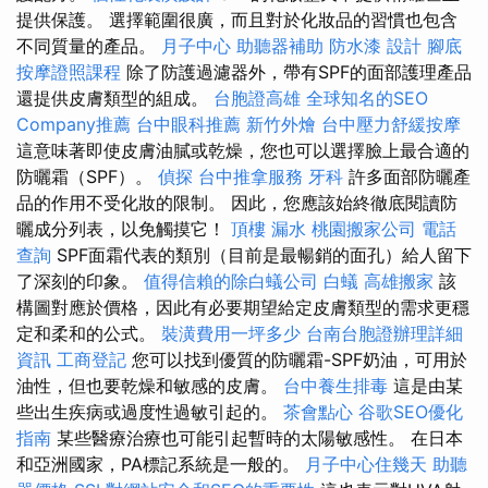
提供保護。 選擇範圍很廣，而且對於化妝品的習慣也包含
不同質量的產品。
月子中心
助聽器補助
防水漆
設計
腳底
按摩證照課程
除了防護過濾器外，帶有SPF的面部護理產品
還提供皮膚類型的組成。
台胞證高雄
全球知名的SEO
Company推薦
台中眼科推薦
新竹外燴
台中壓力舒緩按摩
這意味著即使皮膚油膩或乾燥，您也可以選擇臉上最合適的
防曬霜（SPF）。
偵探
台中推拿服務
牙科
許多面部防曬產
品的作用不受化妝的限制。 因此，您應該始終徹底閱讀防
曬成分列表，以免觸摸它！
頂樓 漏水
桃園搬家公司
電話
查詢
SPF面霜代表的類別（目前是最暢銷的面孔）給人留下
了深刻的印象。
值得信賴的除白蟻公司
白蟻
高雄搬家
該
構圖對應於價格，因此有必要期望給定皮膚類型的需求更穩
定和柔和的公式。
裝潢費用一坪多少
台南台胞證辦理詳細
資訊
工商登記
您可以找到優質的防曬霜-SPF奶油，可用於
油性，但也要乾燥和敏感的皮膚。
台中養生排毒
這是由某
些出生疾病或過度性過敏引起的。
茶會點心
谷歌SEO優化
指南
某些醫療治療也可能引起暫時的太陽敏感性。 在日本
和亞洲國家，PA標記系統是一般的。
月子中心住幾天
助聽