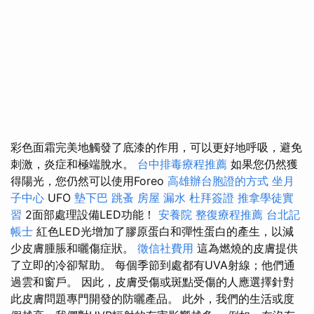
彩色面霜完美地觸發了底漆的作用，可以更好地呼吸，避免
刺激，炎症和極端脫水。
台中排毒療程推薦
如果您仍然獲
得陽光，您仍然可以使用Foreo
高雄辦台胞證的方式
坐月
子中心
UFO
墊下巴
跳蚤
房屋 漏水
杜拜簽證
推拿學徒實
習
2面部處理設備LED功能！
安養院
整復療程推薦
台北記
帳士
紅色LED光增加了膠原蛋白和彈性蛋白的產生，以減
少皮膚腫脹和曬傷症狀。
徵信社費用
這為燃燒的皮膚提供
了立即的冷卻幫助。 每個季節到處都有UVA射線；他們通
過雲和窗戶。 因此，皮膚受傷或斑點受傷的人應選擇針對
此皮膚問題專門開發的防曬產品。 此外，我們的生活或度