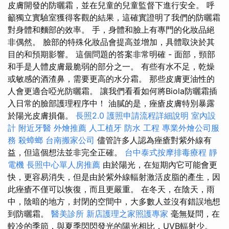
皮膚開發的防曬霜，並在兒童的兒童監督下進行安全。 呼
籲獨立實驗室獲得客觀的結果，這確實證明了我們的防曬霜
對身體和麵部的效率。 手，身體和臉上有專門的化妝品絕
非偶然。 臉部的特殊化妝品會提高並增加，具體取決於其
目的和預期影響。 這個問題的答案非常明確 - 面部，頸部
和手是人體皮膚最脆弱的部分之一。 有些有水不足，乾燥
或敏感的酒渣鼻，需要更高的水分霜。 那些皮膚更油性的
人會更適合啞光防曬霜。 讓我們看看如何將Biola防曬霜插
入日常的臉部護理程序中！ 油膩的是，痤瘡皮膚特別暴露
於陽光皮膚損傷。
長照2.0
護照申請流程詳細說明
室內設
計
附近牙醫
外燴推薦
人工植牙
防水 工程
專業外燴公司服
務
殺蟑螂
台南搬家公司
儘管許多人認為痤瘡對紫外線有
益，但這個想法並非完全正確。
台中泰式按摩排毒療程
靜
電機
長照中心單人房推薦
由於陽光，在短期內它可能會更
快，更容易消失，但是由於紫外線輻射激活皮脂的產生，因
此痤瘡不僅可以恢復，而且更嚴重。 在冬天，在陰天，雨
中，陰暗的地方，封閉的空間中，大多數人並沒有錯誤地想
到防曬霜。
醫美診所
新店護理之家照護專家
毫無疑問，在
較冷的季節，與夏季閃閃發光的陽光相比，UVB輻射少。