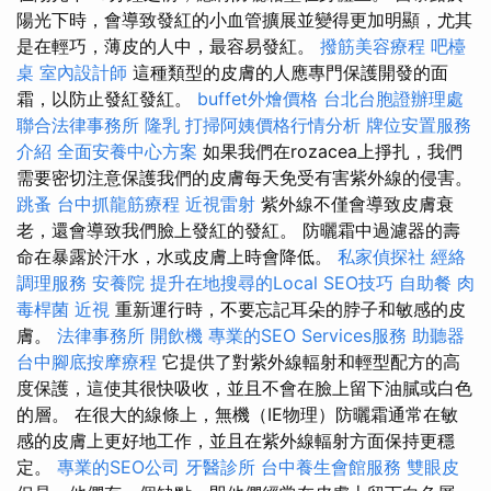
陽光下時，會導致發紅的小血管擴展並變得更加明顯，尤其
是在輕巧，薄皮的人中，最容易發紅。
撥筋美容療程
吧檯
桌
室內設計師
這種類型的皮膚的人應專門保護開發的面
霜，以防止發紅發紅。
buffet外燴價格
台北台胞證辦理處
聯合法律事務所
隆乳
打掃阿姨價格行情分析
牌位安置服務
介紹
全面安養中心方案
如果我們在rozacea上掙扎，我們
需要密切注意保護我們的皮膚每天免受有害紫外線的侵害。
跳蚤
台中抓龍筋療程
近視雷射
紫外線不僅會導致皮膚衰
老，還會導致我們臉上發紅的發紅。 防曬霜中過濾器的壽
命在暴露於汗水，水或皮膚上時會降低。
私家偵探社
經絡
調理服務
安養院
提升在地搜尋的Local SEO技巧
自助餐
肉
毒桿菌
近視
重新運行時，不要忘記耳朵的脖子和敏感的皮
膚。
法律事務所
開飲機
專業的SEO Services服務
助聽器
台中腳底按摩療程
它提供了對紫外線輻射和輕型配方的高
度保護，這使其很快吸收，並且不會在臉上留下油膩或白色
的層。 在很大的線條上，無機（IE物理）防曬霜通常在敏
感的皮膚上更好地工作，並且在紫外線輻射方面保持更穩
定。
專業的SEO公司
牙醫診所
台中養生會館服務
雙眼皮