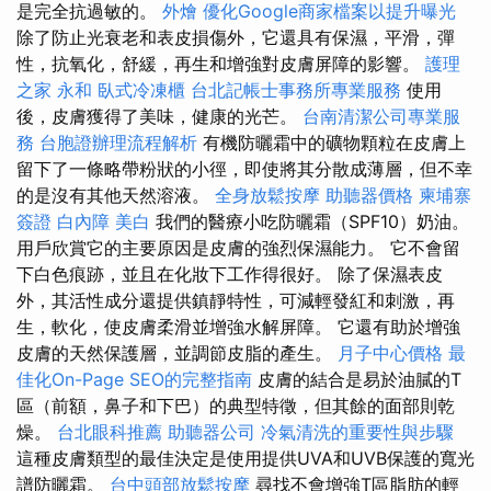
是完全抗過敏的。
外燴
優化Google商家檔案以提升曝光
除了防止光衰老和表皮損傷外，它還具有保濕，平滑，彈
性，抗氧化，舒緩，再生和增強對皮膚屏障的影響。
護理
之家 永和
臥式冷凍櫃
台北記帳士事務所專業服務
使用
後，皮膚獲得了美味，健康的光芒。
台南清潔公司專業服
務
台胞證辦理流程解析
有機防曬霜中的礦物顆粒在皮膚上
留下了一條略帶粉狀的小徑，即使將其分散成薄層，但不幸
的是沒有其他天然溶液。
全身放鬆按摩
助聽器價格
柬埔寨
簽證
白內障
美白
我們的醫療小吃防曬霜（SPF10）奶油。
用戶欣賞它的主要原因是皮膚的強烈保濕能力。 它不會留
下白色痕跡，並且在化妝下工作得很好。 除了保濕表皮
外，其活性成分還提供鎮靜特性，可減輕發紅和刺激，再
生，軟化，使皮膚柔滑並增強水解屏障。 它還有助於增強
皮膚的天然保護層，並調節皮脂的產生。
月子中心價格
最
佳化On-Page SEO的完整指南
皮膚的結合是易於油膩的T
區（前額，鼻子和下巴）的典型特徵，但其餘的面部則乾
燥。
台北眼科推薦
助聽器公司
冷氣清洗的重要性與步驟
這種皮膚類型的最佳決定是使用提供UVA和UVB保護的寬光
譜防曬霜。
台中頭部放鬆按摩
尋找不會增強T區脂肪的輕