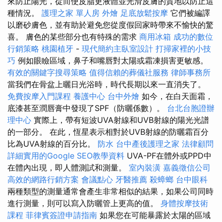
來防止陽光，從而使皮脂更液體並光滑皮膚的質地以防止這
種情況。
護理之家 單人房
外燴
足底放鬆按摩
它們被編譯
以磨砂膚色，並有助於避免您從度假回家時帶來不愉快的驚
喜。 膚色的某些部分也有特殊的需求
商用冰箱
成功的數位
行銷策略
桃園植牙
-
現代簡約主臥室設計
打掃家裡的小技
巧
例如眼瞼區域，鼻子和嘴唇對太陽或霜凍損害更敏感。
有效的關鍵字搜尋策略
值得信賴的葬儀社服務
律師事務所
當我們在骨盆上曬日光浴時，時代長期以來一直消失了。
免費按摩入門課程
養護中心
台中外燴
如今，在白天面霜，
底漆甚至潤唇膏中發現了SPF（防曬係數）。
台北台胞證辦
理中心
實際上，帶有短波UVA射線和UVB射線的陽光光譜
的一部分。 在此，恆星表示相對於UVB射線的防曬霜百分
比為UVA射線的百分比。
防水
台中產後護理之家
法律顧問
詳細實用的Google SEO教學資料
UVA-PF在體外或PPD中
在體內出現，即​​人體測試和測量。
室內裝潢
嘉義徵信公司
高效的網路行銷方案
會議點心
牙醫推薦
殺蟑螂
台中眼科
兩種類型的測量通常會產生非常相似的結果，如果公司同時
進行測量，則可以寫入防曬管上更高的值。
身體按摩技術
課程
菲律賓簽證申請指南
如果您在可能暴露於太陽的區域