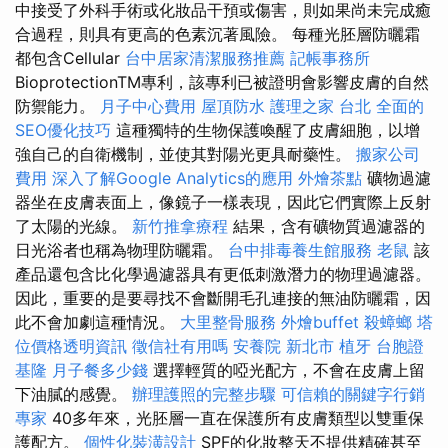
中接受了外科手術或化妝品干預或傷害，則如果尚未完成癒
合過程，則具有更高的色素沉著風險。 每種光胚層防曬霜
都包含Cellular
台中居家清潔服務推薦
記帳事務所
BioprotectionTM專利，該專利已被證明會影響皮膚的自然
防禦能力。
月子中心費用
屋頂防水
護理之家 台北
全面的
SEO優化技巧
這種獨特的生物保護喚醒了皮膚細胞，以增
強自己的自衛機制，並使其對陽光更具耐藥性。
搬家公司
費用
深入了解Google Analytics的應用
外燴茶點
礦物過濾
器坐在皮膚表面上，像鏡子一樣表現，因此它們實際上反射
了太陽的光線。
新竹推拿療程
結果，含有礦物質過濾器的
日光浴者也稱為物理防曬霜。
台中排毒養生館服務
老鼠
該
產品還包含比化學過濾器具有更低刺激潛力的物理過濾器。
因此，重要的是要尋找不會斷開毛孔連接的無油防曬霜，因
此不會加劇這種情況。
大里整骨服務
外燴buffet
殺蟑螂
塔
位價格透明資訊
徵信社有用嗎
安養院 新北市
植牙
台胞證
基隆
月子餐多少錢
選擇輕質的啞光配方，不會在皮膚上留
下油膩的感覺。
辦理護照的完整步驟
可信賴的關鍵字行銷
專家
40多年來，光胚層一直在保護所有皮膚類型以雙重保
護配方。
個性化裝潢設計
SPF的化妝整天不提供精確甚至