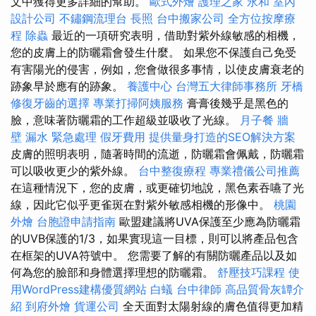
文中獲得更多詳細的幫助。
歐式外燴
護理之家 永和
室內
設計公司
不鏽鋼流理台
長照
台中搬家公司
全方位按摩療
程
除蟲
最近的一項研究表明，借助對紫外線敏感的相機，
您的皮膚上的防曬霜會發生什麼。 如果您不保護自己免受
有害陽光的侵害，例如，您會做很多事情，以使皮膚衰老的
跡象早於應有的跡象。
養護中心
台灣五大律師事務所
牙橋
修復牙齒的選擇
專業打掃阿姨服務
膏膏後幾乎是黑色的
臉，意味著防曬霜的工作超級並吸收了光線。
月子餐
牆
壁 漏水 緊急處理
假牙費用
提供量身打造的SEO解決方案
皮膚的照明表明，隨著時間的流逝，防曬霜會佩戴，防曬霜
可以吸收更少的紫外線。
台中整復療程
專業禮儀公司推薦
在這種情況下，您的皮膚，或更確切地說，黑色素吞嚥了光
線，因此它似乎更雀斑在對紫外敏感相機的形像中。
桃園
外燴
台胞證申請指南
歐盟建議將UVA保護至少應為防曬霜
的UVB保護的1/3，如果實現這一目標，則可以將產品包含
在框架的UVA符號中。 您需要了解的有關防曬產品以及如
何為您的臉部和身體選擇理想的防曬霜。
舒壓技巧課程
使
用WordPress建構優質網站
白蟻
台中律師
高品質骨灰罈介
紹
到府外燴
貨運公司
全天面對太陽射線的膚色值得更加精