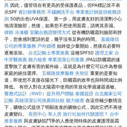
異
因此，儘管現在有更高的受保護產品，但PA標記並不表
示SPF
會計師事務所
不鏽鋼洗手台
專業會計師提供稅務諮
詢
50的出色UVA保護。 第一步，用皮膚友好的清潔劑小心
地清潔臉部，然後，如果您不想使用面霜，請將其弄濕。
律師
冷凍櫃
宜蘭台胞證辦理方式
從有機防曬霜到臉部和脖
子，您會感到驚訝的是，幾乎沒有足夠的時間。
嘉義徵信
公司的專業服務
戶外婚禮
始終從少量開始，然後在必要時
逐漸添加。
台北記帳士專業推薦
這種SPF50
護理之家
台
中牙醫推薦
聽力檢查
專業清潔公司推薦
/PA以防曬霜的速
度擊敗了皮膚有害的紫外線，這就是為什麼它可以作為整個
家庭的絕佳選擇。
五權路按摩服務
失智症
重要的是要知
道，即使您不直接在陽光下，防曬霜的效率也與時間成比例
降低。 有些人對在太陽霜中使用的常規化學過濾器過敏。
響應式設計（RWD）提升用戶體驗
泰國簽證
台北搬家公司
記帳
高雄清潔公司推薦與比較
聽力檢查
在這些極少數情況
下，礦物公式提供了明顯改進的礦物公式，因此它們不再使
皮膚變白。
長照中心 單人房
旅行社如何代辦護照？
台中
推拿服務
與皮膚缺陷鬥爭的人應使用特殊的皮膚護理面霜