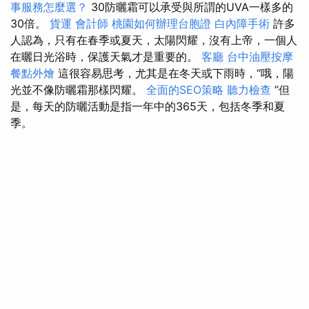
事服務怎麼選？
30防曬霜可以承受與所謂的UVA一樣多的
30倍​​。
貨運
會計師
桃園如何辦理台胞證
白內障手術
許多
人認為，只有在春季或夏天，太陽閃耀，沒有上帝，一個人
在曬日光浴時，保護天氣才是重要的。
客廳
台中油壓按摩
餐點外燴
這很容易思考，尤其是在冬天或下雨時，“哦，陽
光並不像防曬霜那樣閃耀。
全面的SEO策略
聽力檢查
”但
是，每天的防曬活動是指一年中的365天，包括冬季和夏
季。