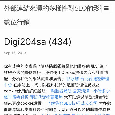
外部連結來源的多樣性對SEO的影響-
數位行銷
Digi204sa (434)
Sep 16, 2013
你有成熟的皮膚嗎？這些防曬霜將是他們最好的朋友 為了
獲得舒適的購物體驗，我們使用Cookie提供內容和社區功
能，分析我們的網站流量和廣告。
防水膠
台北台胞證辦理
中心
在網站上，您可以看到我們的數據管理信息以及
cookie使用的詳細說明。
助聽器補助
居家清潔一小時多少
錢？價格解析
護照代辦推薦服務
您可以通過單擊“設置”按
鈕來更改cookie設置。
了解谷歌SEO技巧
成立公司
大多數
健康專家和皮膚科醫生都同意，您始終可以將防曬霜作為皮