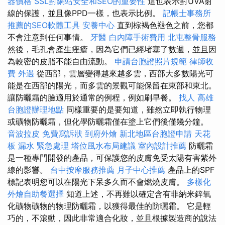
器價格
SSL對網站安全和SEO的重要性
這也表示對UVA射
線的保護，並且像PPD一樣，也表示比例。
記帳士事務所
推薦的SEO軟體工具
安養中心
直到棕褐色褪色之前，您都
不會注意到任何事情。
牙醫
白內障手術費用
北屯整骨服務
然後，毛孔會產生痤瘡，因為它們已經堵塞了數週，並且因
為較密的皮脂不能自由流動。
申請台胞證照片規範
律師收
費
外遇
從西部，雲層變得越來越多雲，西部大多數陽光可
能是在西部的陽光，而多雲的景觀可能保留在東部和東北。
讓防曬霜的臉適用於通常的例程，例如刷早餐。
找人
高雄
台胞證辦理地點
同樣重要的是要知道，雖然立即執行物理
或礦物防曬霜，但化學防曬霜僅在塗上它們後僅幾分鐘。
音波拉皮
免費寫訴狀
到府外燴
新北地區台胞證申請
天花
板 漏水 緊急處理
塔位風水布局建議
室內設計推薦
防曬霜
是一種專門開發的產品，可保護您的皮膚免受太陽有害紫外
線的影響。
台中按摩服務推薦
月子中心推薦
產品上的SPF
標記表明您可以在陽光下呆多久而不會燃燒皮膚。
多樣化
外燴自助餐選擇
知道上述，不再難以確定含有非納米鋅氧
化礦物礦物的物理防曬霜，以獲得最佳的防曬霜。 它是輕
巧的，不滾動，因此非常適合化妝，並且根據製造商的說法