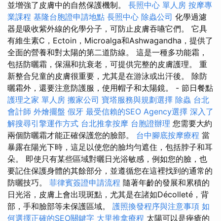
並增強了皮膚中的自然保護機制。
長照中心 單人房
按摩專
業課程
基隆台胞證申請地點
長照中心
除蟲公司
化學過濾
器是吸收紫外線的化學分子，可防止皮膚吞嚥它們。 它具
有維生素C，Ectoin，Microalga和Ashwagandha，提供了
全面的營養和對太陽的第二道防線。 這是一種多功能霜，
包括防曬霜，保濕和抗衰老，可提供完整的皮膚護理。 重
新整合兒童的皮膚很重要，尤其是在游泳或出汗後。 除防
曬霜外，還要注意防護服，使用帽子和太陽鏡。 - 節日餐點
護理之家 單人房
搬家公司
寶塔服務與規劃選擇
除蟲
台北
會計師
外燴擺盤
假牙
最受信賴的SEO Agency選擇
深入了
解搜尋引擎運作方式
台北推拿按摩
台胞證辦理
您需要大約
兩個防曬霜才能正確保護您的臉部。
台中腳底按摩療程
當
暴露在陽光下時，這足以使您的臉均勻遮住，包括脖子和耳
朵。 即使只有某些區域對曬日光浴敏感，例如您的臉，也
要記住保護身體的其餘部分，並遵循您在這裡找到的通常的
防曬技巧。
菲律賓簽證申請流程
隨著年齡的發展和累積的
日光浴，皮膚上會出現斑點，尤其是在諸如Décolleté，背
部，手和臉部等未保護區域。
護照換發程序與注意事項
如
何選擇正確的SEO關鍵字
大里推拿療程
太陽可以是痤瘡的