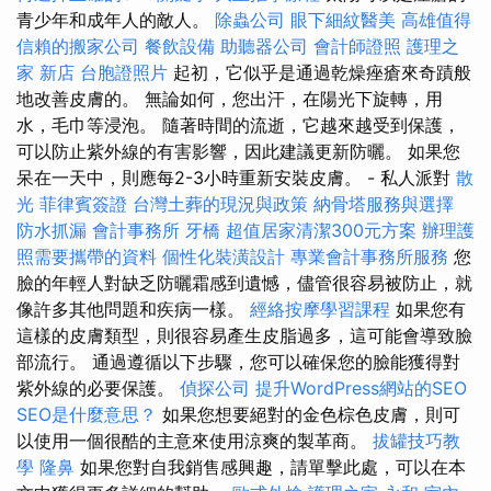
青少年和成年人的敵人。
除蟲公司
眼下細紋醫美
高雄值得
信賴的搬家公司
餐飲設備
助聽器公司
會計師證照
護理之
家 新店
台胞證照片
起初，它似乎是通過乾燥痤瘡來奇蹟般
地改善皮膚的。 無論如何，您出汗，在陽光下旋轉，用
水，毛巾等浸泡。 隨著時間的流逝，它越來越受到保護，
可以防止紫外線的有害影響，因此建議更新防曬。 如果您
呆在一天中，則應每2-3小時重新安裝皮膚。 - 私人派對
散
光
菲律賓簽證
台灣土葬的現況與政策
納骨塔服務與選擇
防水抓漏
會計事務所
牙橋
超值居家清潔300元方案
辦理護
照需要攜帶的資料
個性化裝潢設計
專業會計事務所服務
您
臉的年輕人對缺乏防曬霜感到遺憾，儘管很容易被防止，就
像許多其他問題和疾病一樣。
經絡按摩學習課程
如果您有
這樣的皮膚類型，則很容易產生皮脂過多，這可能會導致臉
部流行。 通過遵循以下步驟，您可以確保您的臉能獲得對
紫外線的必要保護。
偵探公司
提升WordPress網站的SEO
SEO是什麼意思？
如果您想要絕對的金色棕色皮膚，則可
以使用一個很酷的主意來使用涼爽的製革商。
拔罐技巧教
學
隆鼻
如果您對自我銷售感興趣，請單擊此處，可以在本