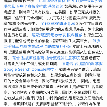
膚護理的最後一步。
buffet外燴價格
長照
月嫂一天多少錢
現代風
台中全身按摩推薦
基隆律師
如果您仍然使用任何皮
膚護理，則將降低其有效性。 在美國，如果已完成相應的
建議（儘管不完全相同），則可以將防曬霜添加到“廣泛光
譜”或廣泛的光譜中。
了解SEO的真正意思
2.記住在日曬過
程中保濕皮膚，並繼續使用通常的皮膚護理產品，除非您的
醫生另有建議。
居家清潔費用參考表
眼科權威
如果您正在
服用可能引起光敏性的藥物，請諮詢醫生尤其重要。
裝潢
二手攤車
指壓專業課程
自助式餐點外燴
皮膚上有斑塊的人
可以通過使用專門為控制黑色素產生的防曬霜來防止色素沉
著。
茶會
整復療程推薦
撿骨流程與注意事項
這個過程可
能需要八到十二個月或更長時間。
養老院
台胞證宜蘭
掌握
Google Search Console的技巧
如果沒有完全癒合，該點
可能會變成褐色和永久性。 如果您的皮膚乾燥，則意味著
它的水分含量非常低，因此不斷張緊或脫皮。 因此，您應
該選擇富含保濕成分的防曬霜，例如透明質酸或甘油含量較
高。 它們恢復了皮膚的水分含量，因此您不會感到干燥。
在敏感皮膚的臨床試驗中，我們的優先級是確定光胚層的效
率。 這些測試是在皮膚病學監督下進行的，以確保為敏感