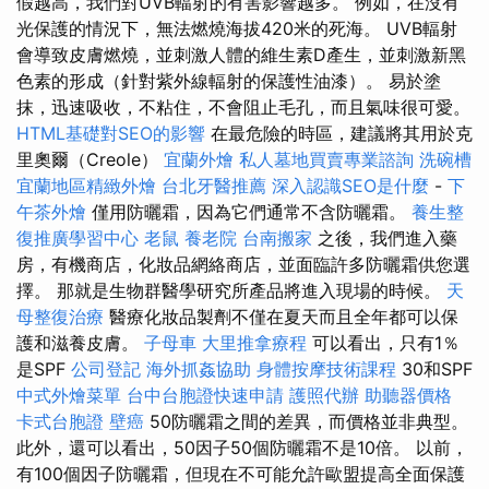
假越高，我們對UVB輻射的有害影響越多。 例如，在沒有
光保護的情況下，無法燃燒海拔420米的死海。 UVB輻射
會導致皮膚燃燒，並刺激人體的維生素D產生，並刺激新黑
色素的形成（針對紫外線輻射的保護性油漆）。 易於塗
抹，迅速吸收，不粘住，不會阻止毛孔，而且氣味很可愛。
HTML基礎對SEO的影響
在最危險的時區，建議將其用於克
里奧爾（Creole）
宜蘭外燴
私人墓地買賣專業諮詢
洗碗槽
宜蘭地區精緻外燴
台北牙醫推薦
深入認識SEO是什麼
-
下
午茶外燴
僅用防曬霜，因為它們通常不含防曬霜。
養生整
復推廣學習中心
老鼠
養老院
台南搬家
之後，我們進入藥
房，有機商店，化妝品網絡商店，並面臨許多防曬霜供您選
擇。 那就是生物群醫學研究所產品將進入現場的時候。
天
母整復治療
醫療化妝品製劑不僅在夏天而且全年都可以保
護和滋養皮膚。
子母車
大里推拿療程
可以看出，只有1％
是SPF
公司登記
海外抓姦協助
身體按摩技術課程
30和SPF
中式外燴菜單
台中台胞證快速申請
護照代辦
助聽器價格
卡式台胞證
壁癌
50防曬霜之間的差異，而價格並非典型。
此外，還可以看出，50因子50個防曬霜不是10倍。 以前，
有100個因子防曬霜，但現在不可能允許歐盟提高全面保護