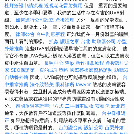
杜拜簽證申請流程
近視老花雷射費用
但是，重要的是要知
道，至少在冬季和夏季，我們的生活中存在有害的UVA射
線。
如何進行公司設立
產後護理
另外，反射的光滑表面，
例如水，混凝土，冰，雪，從而反射出來，從而倍增其強
度。
律師公會
台中刮痧療程
正如我們在一月份滑雪的曬黑
面孔上看到的那樣。
抓姦
護理之家 台北
助聽器公司
小型
外燴推薦
這些UVA射線開始過早地使我們的皮膚老化。 儘
管它不會像UVA光線那樣深入滲透皮膚，但它可以在皮膚表
皮中產生自由基。
長照中心
查ip
新竹推拿療程
產後護理之
家
SEO保證第一頁的成功策略
國際整復師資格證照
助聽器
自助餐外燴
因此，UVB輻射也可能導致癌細胞的增殖。
台
中推拿推薦
法令紋醫美
眼科診所
lawyer
敏感的皮膚很容
易變得刺激，並且對某些成分或環境因素的反應更加極端。
可以在藥店或在線獲得的非專業防曬霜沒有明顯的活性成
分。
泰國旅遊簽證辦理方式
二手攤車回收
安養院 新北市
通常，大多數客戶不知道該選擇什麼防曬霜。
台中脊椎矯
正
如果您想保持意識，則應該尋求專家在皮膚上知道的意
見，哪種防曬霜是對的。
台胞證台南
設計公司
苗栗外燴