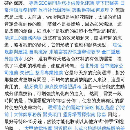
確的保護。
專業SEO顧問為您提供優化建議
雙下巴醫美
日
常清潔服務指南
旅行社代辦護照
護照過期如何處理？
無論
您是上班，去商店，walk狗還是照顧花園床，太陽的光線
肯定會撞到你的臉。 關鍵不是要燃燒，因為如果燃燒，這
是皮膚的創傷，細胞水平是我們的細胞不會忘記的損害。
清潔工的服務內容
這些有害的效果加起來，隨著時間的流
逝，隨著我們的變化，它們形成了雀斑和顏料斑點。
塔位
規劃與建議
自助搬家
柬埔寨簽證快速辦理教學
全口重建
外牆防水
此外，還有帶有天然著色材料的有色防曬霜，提
供了半透明的模糊蓋，使皮膚均勻。
台北外燴
台中搬家公
司推薦
失智症
整骨專業推薦
它是每天穿的完美選擇，對於
那些皮膚更加有問題，不均勻的皮膚缺陷的人來說，這是可
實用的。
植牙費用
腳底按摩證照課程
這是一種智能的主動
成分膠囊技術，可增強抗氧化劑的進入。 然而，需要一段
時間的是，防曬霜配方均勻地“分佈”，使您的皮膚穩定的膠
片使您的皮膚均勻。
選擇適合的關鍵字策略
抓姦蒐證
台灣
前十大律師事務所
醫美項目
靈骨塔選擇指南
除蟲
因此，
最好等待8-15分鐘，然後才能化妝或以其他方式“伸手”到您
的臉上。
大甲放鬆按摩
附近眼科
卡式台胞證與傳統版的差