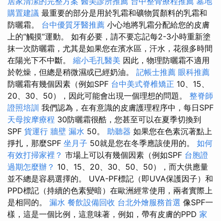
居家清潔的完整方案
醫美診所推薦
台中整骨療程推薦
墓地
購置建議
最重要的部分是用於乳霜和礦物質顏料的乳霜和
防曬霜。
台中優質牙醫推薦
小心地將乳霜分配給您的皮膚
上的“觸摸”運動。 如有必要，請不要忘記每2-3小時重新塗
抹一次防曬霜，尤其是如果您在濱水區，汗水，花很多時間
在陽光下不中斷。
縮小毛孔醫美
因此，物理防曬霜不適用
於乾燥，但總是稍微濕或已經奶油。
記帳士推薦
眼科推薦
防曬霜有幾個因素（例如SPF
台中美式脊椎矯正
10、15、
20、30、50），因此可能會出現一個理想的問題。
整脊師
證照培訓
我們認為，在有意識的皮膚護理程序中，每日SPF
天母按摩療程
30防曬霜很酷，您甚至可以在夏季切換到
SPF
貨運行
牆壁 漏水
50。
助聽器
如果您在色素沉著點上
掙扎，那麼SPF
坐月子
50就是您在冬季應該使用的。
如何
有效打掃家裡？
市場上可以有幾個因素（例如SPF
台胞證
過期怎麼辦？
10、15、20、30、50、50），而大供應量
並不總是容易選擇的。 UVA-PF標記（即UVA保護因子）和
PPD標記（持續的色素變暗）在歐洲經常使用，兩者實際上
是相同的。
漏水
餐飲設備回收
台北外燴服務首選
像SPF一
樣，這是一個比例，這意味著，例如，帶有皮膚的PPD
家