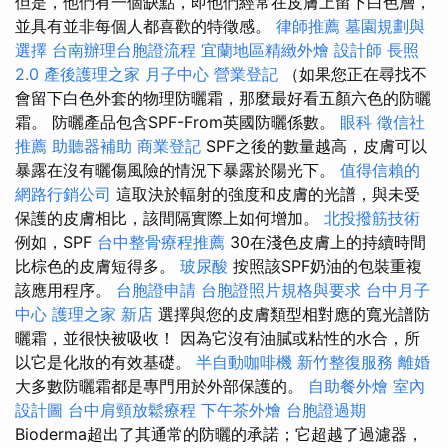
但是，他們有一個缺點，即他們經常在皮膚上留下白色層，
並具有並非每個人都喜歡的特徵感。
律師推薦
墓園規劃與
選擇
台南辦理台胞證流程
宜蘭地區精緻外燴
設計師
長照
2.0
產後護理之家 月子中心
營業登記
（如果您正在尋找不
會留下白色外套的物理防曬霜，那麼最好看五顏六色的防曬
霜。 防曬產品包含SPF-From英國防曬係數。
眼科
徵信社
推薦
助聽器補助
商業登記
SPF之後的數量越高，皮膚可以
暴露在沒有曬傷風險的情況下暴露於陽光下。
值得信賴的
網路行銷公司
這取決於輻射的強度和皮膚的光譜，與未受
保護的皮膚相比，該間隔實際上如何增加。
北投撥筋技術
例如，SPF
台中整骨療程推薦
30在淺色皮膚上的持續時間
比棕色的皮膚短得多。
玻尿酸
按照該SPF奶油的包裝重複
該應用程序。
台胞證申請
台胞證照片規格與要求
台中月子
中心
護理之家 新店
選擇與您的皮膚類型相對應的寬光譜防
曬霜，並很快被吸收！ 因為它沒有油膩或粘性的水合，所
以它是化妝的有效基礎。
半自動咖啡機
新竹整復服務
離婚
大多數防曬霜都是專門用於外部保護的。
自助餐外燴
室內
設計圖
台中肩頸放鬆療程
下午茶外燴
台胞證過期
Bioderma超出了其通常的防曬的承諾；它超越了過濾器，