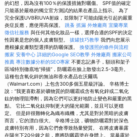
的幻想，因為沒有100％的保護措施對曬傷。 SPF值的確定
只能基於嚴格的獨立官方測試的結果在產品上指示。 為了
完全保護UVB和UVA射線，並限制了可能由陽光引起的嚴重
炎症反應，應使用高保護。
跳蚤
抓漏
外燴廠商
宜蘭專業
徵信社服務
與任何其他化妝品一樣，選擇合適的SPF的決定
性因素是您的個人皮膚類型。
拔罐技巧教學
我們向您展示
應根據皮膚類型選擇的防曬保護。
換發護照的條件與流程
搬家
安養中心
詳細的Google SEO教學
外燴廠商
搬家公司
推薦
專注數據分析的SEO專家
不要忘記鼻子，額頭和架子
區域特別徹底地“掃描”，防曬霜在臉上散發出2.5-3毫升。
這種包含氧化鋅的無油和香水產品在沃爾瑪
（Walmart.com）上包含300多個五星級評論。 辛格博士
說：“我更喜歡基於礦物質的防曬霜或含有氧化鋅或二氧化
鈦的物理阻滯劑，因為它們可以更好地防止變色和嚴重的黑
點。 它比二氧化鈦抑制更大的陽光範圍，並且可以更穩
定。 但是鋅很難轉化為織布織機，尤其是對於黑暗的皮膚
而言，它的漂白很大。 辛格博士說，礦物防曬霜對於深色
皮膚特別有用，因為它們會導致熱量變質。 在將皮膚暴露
在陽光下20分鐘之前，應將防曬霜塗在身體上。 當暴露於