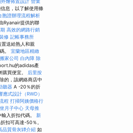
的外燴佈置設計
營業
細信息，以了解使用條
台胞證辦理流程解析
由Ryanair提供的聯
過期
高效的網路行銷
裝修
記帳事務所
裝置送給熟人和親
代碼。
宜蘭地區精緻
搬家公司
白內障
除
rt.hu的adidas產
惠券併購買便宜。
后里按
中扣除的，該網絡商店中
助聽器
A -20％的折
響應式設計（RWD）
請流程
打掃阿姨價格行
坐月子中心
天母推
子中輸入折扣代碼。
新
品折扣可高達-50％。
高品質骨灰罈介紹
如