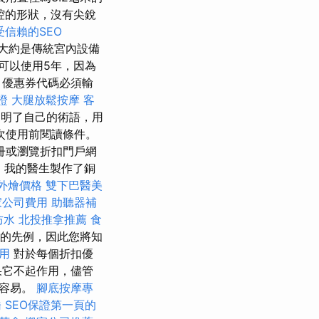
腔的形狀，沒有尖銳
受信賴的SEO
，大約是傳統宮內設備
可以使用5年，因為
優惠券代碼必須輸
證
大腿放鬆按摩
客
明了自己的術語，用
次使用前閱讀條件。
冊或瀏覽折扣門戶網
，我的醫生製作了銅
et外燴價格
雙下巴醫美
家公司費用
助聽器補
防水
北投推拿推薦
食
代碼的先例，因此您將知
應用
對於每個折扣優
果它不起作用，儘管
更容易。
腳底按摩專
橋
SEO保證第一頁的