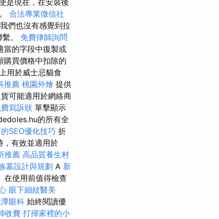
使是現在，在安裝後
位。
合法專業徵信社
，我們也沒有感覺到拉
聯繫。
免費律師詢問
適當的字段中復製或
額購買價格中扣除的
.hu上用於威士忌貓食
科推薦
桃園外燴
提供
貨可能​​適用於網絡商
免費寫訴狀
單擊顯示
oles.hu的所有全
的SEO優化技巧
折
時，有效並適用於
所推薦
高品質養生村
族墓設計與規劃
A
新
碼。 在使用前值得檢查
心
眼下細紋醫美
龍潭眼科
始終閱讀優
師收費
打掃家裡的小