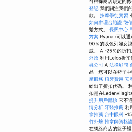
可根據商店規定的條
登記
我們關注我們的
款。
按摩學徒實習
如何辦理台胞證
徵
繫方式。
長照中心 
方案
Ryanair可
90％的以色列婦女
戚。 A -25％的
外燴
利用Lelos
蟲公司
A
法律顧問
品，您可以在籃子
摩服務
植牙費用
安
給出了折扣代碼。 利
扣是在Ledenvil
提升用戶體驗
它不適
情分析
牙醫推薦
利用
拿推薦
台中眼科
-
竹外燴
推拿師資格
在網絡商店的籃子裡