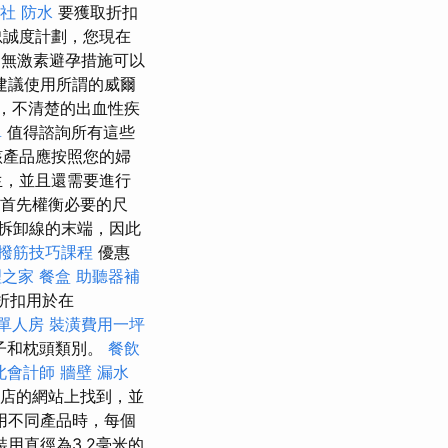
社
防水
要獲取折扣
忠誠度計劃，您現在
，無激素避孕措施可以
建議使用所謂的威爾
，不清楚的出血性疾
單
值得諮詢所有這些
產品應按照您的婦
生，並且還需要進行
首先權衡必要的尺
拆卸線的末端，因此
撥筋技巧課程
優惠
理之家
餐盒
助聽器補
折扣用於在
 單人房
裝潢費用一坪
子和枕頭類別。
餐飲
北會計師
牆壁 漏水
店的網站上找到，並
用不同產品時，每個
用直徑為3.2毫米的