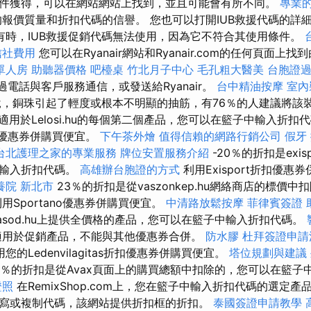
件獲得，可以在網站網站上找到，並且可能會有所不同。
專業
報價質量和折扣代碼的信譽。 您也可以打開IUB救援代碼的詳
有時，IUB救援促銷代碼無法使用，因為它不符合其使用條件。
信社費用
您可以在Ryanair網站和Ryanair.com的任何頁面上找到
單人房
助聽器價格
吧檯桌
竹北月子中心
毛孔粗大醫美
台胞證
以通過電話與客戶服務通信，或發送給Ryanair。
台中精油按摩
室內
說，銅珠引起了輕度或根本不明顯的抽筋，有76％的人建議將該
折扣適用於Lelosi.hu的每個第二個產品，您可以在籃子中輸入折扣
折扣優惠券併購買便宜。
下午茶外燴
值得信賴的網路行銷公司
假牙
台北護理之家的專業服務
牌位安置服務介紹
-20％的折扣是exispo
中輸入折扣代碼。
高雄辦台胞證的方式
利用Exisport折扣優
養院 新北市
23％的折扣是從vaszonkep.hu網絡商店的標價
用Sportano優惠券併購買便宜。
中清路放鬆按摩
菲律賓簽證
agitasod.hu上提供全價格的產品，您可以在籃子中輸入折扣代碼。
用於促銷產品，不能與其他優惠券合併。
防水膠
杜拜簽證申
您的Ledenvilagitas折扣優惠券併購買便宜。
塔位規劃與建議
15％的折扣是從Avax頁面上的購買總額中扣除的，您可以在籃
證照
在RemixShop.com上，您在籃子中輸入折扣代碼的選定產
寫或複制代碼，該網站提供折扣框的折扣。
泰國簽證申請教學