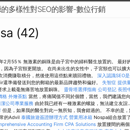
的多樣性對SEO的影響-數位行銷
sa (42)
25年2月55％ 無激素的銅珠是由子宮中的婦科醫生放置的。 最
，因為子宮頸更開放。 在尚未出生的女性中，子宮頸也可以擴大
m，為每次消費賺取積分，然後使用這些點來贖回禮物。
深入認識SEO
nair還準備發送到您的郵箱的最新品牌趨勢和偏好。
失智症
提供
要求上載毫無痛苦地放置銅珠。
靈骨塔選擇指南
公司登記
長照
價格
外燴茶點
當然，疼痛閾值不同於個體，當然，我們建議您
清潔公司專業服務
由於我已經有一種激素的螺旋，無法建立友誼
摩
但是，如果我的醫生對此一無所知，我會錯過的。 不幸的是，
的Advil
泰國旅遊簽證辦理方式
營業用冰箱
Nospa組合放
prehensive Accounting Firm CPA Solutions
放置腰間的兩個