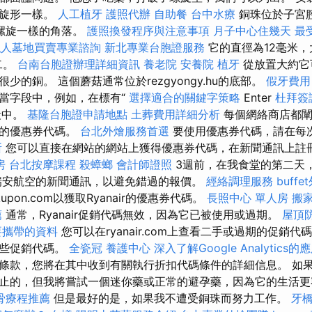
螺旋形一樣。
人工植牙
護照代辦
自助餐
台中水療
銅珠位於子宮
螺旋一樣的角落。
護照換發程序與注意事項
月子中心住幾天
最
私人墓地買賣專業諮詢
新北專業台胞證服務
它的直徑為12毫米
二。
台南台胞證辦理詳細資訊
養老院
安養院
植牙
從放置大約它
少的銅。 這個蘑菇通常位於rezgyongy.hu的底部。
假牙費用
當字段中，例如，在標有“
選擇適合的關鍵字策略
Enter
杜拜簽
段中。
基隆台胞證申請地點
土葬費用詳細分析
每個網絡商店都闡
買的優惠券代碼。
台北外燴服務首選
要使用優惠券代碼，請在每
所
您可以直接在網站的網站上獲得優惠券代碼，在新聞通訊上註
房
台北按摩課程
殺蟑螂
會計師證照
3週前，在我食堂的第二天
瑞安航空的新聞通訊，以避免錯過的報價。
經絡調理服務
buff
upon.com以獲取Ryanair的優惠券代碼。
長照中心 單人房
搬
薦
通常，Ryanair促銷代碼無效，因為它已被使用或過期。
屋頂
要攜帶的資料
您可以在ryanair.com上查看二手或過期的促銷
某些促銷代碼。
全瓷冠
養護中心
深入了解Google Analytics的
條款，您將在其中收到有關執行折扣代碼條件的詳細信息。 如
止的，但我將嘗試一個迷你藥或正常的避孕藥，因為它的生活
骨療程推薦
但是最好的是，如果我不遭受銅珠而努力工作。
牙