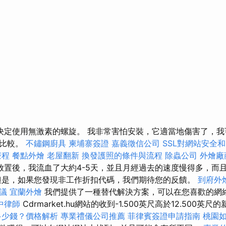
以我決定使用無激素的螺旋。 我非常害怕安裝，它適當地傷害了，
行比較。
不鏽鋼廚具
柬埔寨簽證
嘉義徵信公司
SSL對網站安全和
療程
餐點外燴
老屋翻新
換發護照的條件與流程
除蟲公司
外燴廠
放置後，我流血了大約4-5天，並且月經過去的速度慢得多，而
但是，如果您發現非工作折扣代碼，我們期待您的反饋。
到府外
議
宜蘭外燴
我們提供了一種替代解決方案，可以在您喜歡的網
中律師
Cdrmarket.hu網站的收到-1.500英尺高於12.500英
多少錢？價格解析
專業禮儀公司推薦
菲律賓簽證申請指南
桃園