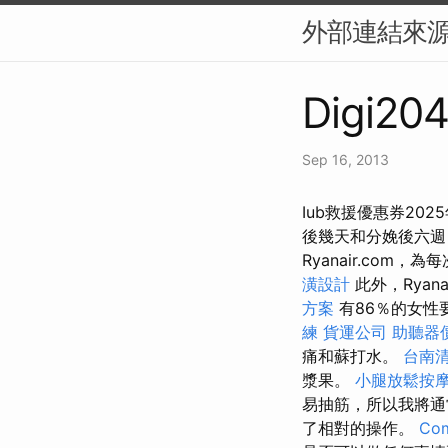
外部連結來源
Digi204
Sep 16, 2013
Iub救援優惠券20
後幾天和分娩後六週
Ryanair.co
潢設計
此外，Rya
方案
有86％的女性
練
貨運公司
助聽器
痛和蘇打水。
台南
漿果。
小腿放鬆按
易抽筋，所以我將通常
了相對的操作。
Com