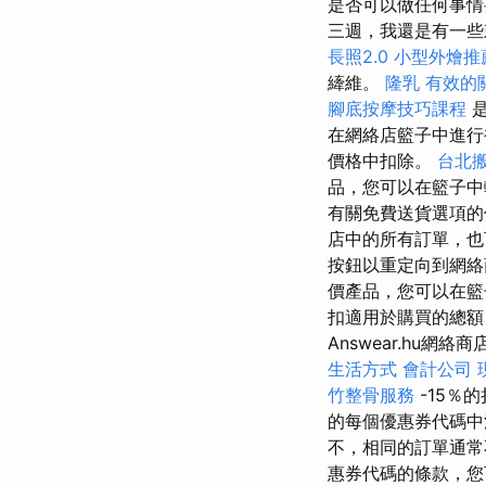
是否可以做任何事
三週，我還是有一些
長照2.0
小型外燴推
縴維。
隆乳
有效的
腳底按摩技巧課程
在網絡店籃子中進
價格中扣除。
台北
品，您可以在籃子中
有關免費送貨選項
店中的所有訂單，
按鈕以重定向到網絡商
價產品，您可以在
扣適用於購買的總
Answear.hu
生活方式
會計公司
竹整骨服務
-15％
的每個優惠券代碼
不，相同的訂單通
惠券代碼的條款，