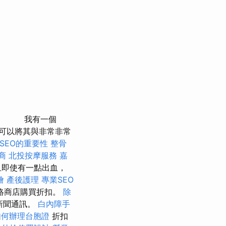
我有一個
我可以將其與非常非常
SEO的重要性
整骨
商
北投按摩服務
嘉
且即使有一點出血，
燴
產後護理
專業SEO
絡商店購買折扣。
除
尺的新聞通訊。
白內障手
如何辦理台胞證
折扣