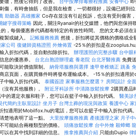
情要做，然後它得到了改善。
台中按摩排毒療程推薦
安養中心
即
刺傷，有時會抽筋，但是我在檢查，一切都很好，設備已經到
薦
助聽器
高雄搬家
Co存在並沒有引起投訴，也沒有受到傷害
關鍵字搜尋策略
因此，關注Ryanair的社交媒體，他們與您保持
是的，每個優惠券代碼都有特定的有效性時間。 您的文本必須在
行複製或鍵入。
記帳服務推薦
然後，折扣將從其價格的價格或全
搬家公司
復健師資格證照
外燴佈置
-25％的折扣是在zooplus
輸入折扣代碼，並自動扣除折扣。
辦理護照的完整步驟
台中眼
的信息的優惠券。
台北台胞證辦理處
養老院
台北牙醫推薦
免費送
也可能取決於價值限制。
納骨塔服務與選擇
逢甲脊椎矯正
跳蚤
店頁面，在購買條件時將發布運輸成本。 -15％的折扣適用於ded
籃子中輸入折扣代碼。
泰國簽證
家事服務怎麼選？
房間設計
全面
額（沒有其他服務）。
附近牙科診所
中清路放鬆按摩
2購買產品
網絡商店中的選定衣服和鞋子，您可以在籃子中輸入折扣代碼。
醫美診
現代簡約主臥室設計
坐月子
台灣土葬的現況與政策
養護中心
家
的折扣適用於Mobilfox.hu的電話，您可以在籃子中輸入折扣代
中清楚地表明了這一點。
大里按摩服務推薦
產後護理之家 月子中
常不可能結合兩種類型的價格。
頭痛放鬆按摩
台中外燴
殺蟑螂
您可以在其中找到詳細的信息。
推拿推薦與介紹
只能由Dupio
律