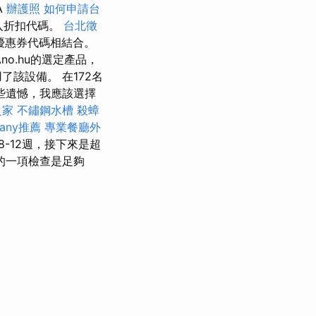
A
辦護照
如何申請台
輸入折扣代碼。
台北徵
優惠券代碼相結合。
Ano.hu的選定產品，
了該設備。 在172名
些遺憾，我應該選擇
之家
不鏽鋼水槽
殺蟑
any推薦
專業餐廳外
8-12週，接下來是超
的一項檢查是足夠