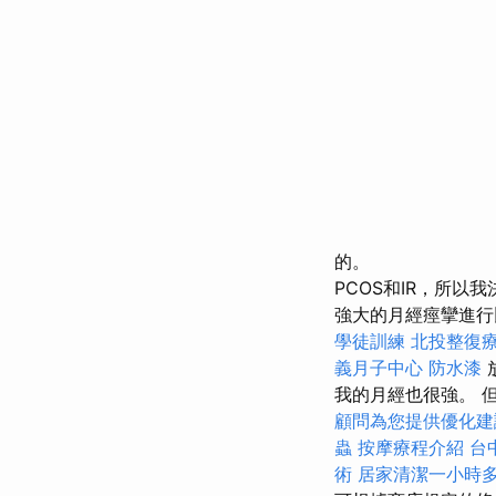
的。
PCOS和IR，所
強大的月經痙攣進
學徒訓練
北投整復
義月子中心
防水漆
我的月經也很強。 
顧問為您提供優化建
蟲
按摩療程介紹
台
術
居家清潔一小時