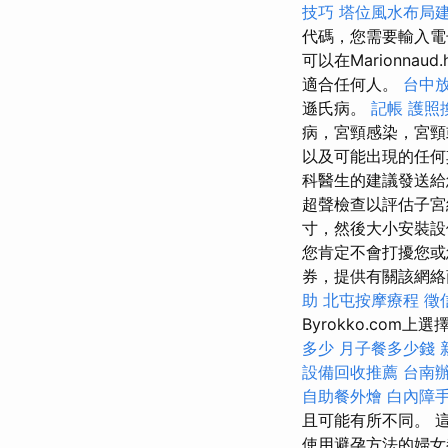
技巧
塔位風水布局
代碼，您需要輸入電
可以在Marionna
適合任何人。
台中
遜氏病。
記帳
護照
病，宮頸感染，宮
以及可能出現的任
科醫生的建議發送給
超聲檢查以評估子
寸，然後大小安裝
您肯定不會打擾您
券，提供有關該網
助
北屯按摩療程
徵
Byrokko.co
多少
月子餐多少錢
設備回收推薦
台南
自助餐外燴
白內障
且可能有所不同。 
使用避孕方法的婦女