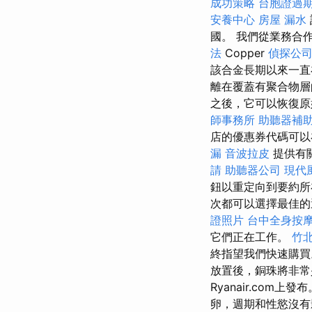
成功策略
台胞證過
安養中心
房屋 漏水
國。 我們從業務合
法
Copper
偵探公
該合金長期以來一直
離在覆蓋有聚合物
之後，它可以恢復原
師事務所
助聽器補
店的優惠券代碼可以在
漏
音波拉皮
提供有
請
助聽器公司
現代
鈕以重定向到要約
次都可以選擇最佳的
證照片
台中全身按
它們正在工作。
竹
終指望我們快速購
放置後，銅珠將非
Ryanair.com
卵，週期和性慾沒有