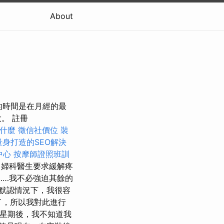
About
好的時間是在月經的最
。 註冊
是什麼
徵信社價位
裝
量身打造的SEO解決
中心
按摩師證照班訓
向婦科醫生要求緩解疼
……我不必強迫其餘的
默認情況下，我很容
置了，所以我對此進行
星期後，我不知道我