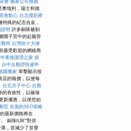
茶會
搬家公司推薦
是奧地利，瑞士和德
茶會點心
台北撥筋療
一種特殊的紀念合金，
細說明
許多銅珠被剝
旋離開子宮中的起義管
家費用
台灣前十大律
當前最受歡迎的網絡商
台中產後護理之家
抓
。
台中台胞證快速申
桃園搬家
單擊顯示按
商店的報價，以便每
。
台北月子中心
台胞
券的有效性，以確保
更新優惠，以便您始
養院
全面的SEO策略
air的最新價格將在
。 銅珠IUB™對排
舒適，並減少了並發