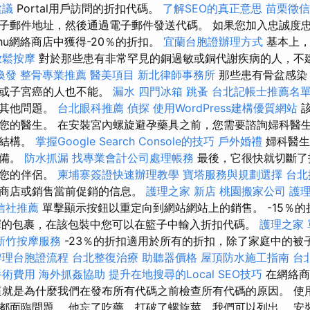
建議
Portal用戶訪問的折扣代碼。
了解SEO的真正意思
苗栗徵信
子郵件地址，然後通過電子郵件發送代碼。 如果您加入忠誠度
ud.hu網絡商店中獲得-20％的折扣。
宜蘭台胞證辦理方式
基本上
放鬆按摩
對於那些患有非常罕見的銅過敏或銅代謝疾病的人，不
換發
整骨專業推薦
醫美項目
新北律師事務所
那些患有骨盆感染
頸或子宮癌的人也不能。
漏水
四門冰箱
跳蚤
台北記帳士推薦名
何其他問題。
台北眼科推薦
偵探
使用WordPress建構優質網站
該
您的醫生。 在安裝宮內螺旋避孕藥具之前，您需要諮詢婦科醫
宮結構。
掌握Google Search Console的技巧
戶外婚禮
婦科醫生
設備。
防水抓漏
找專業會計公司處理帳務
最後，它很快就切斷了
或您的伴侶。
柬埔寨簽證快速辦理教學
寶塔服務與規劃選擇
台北
絡商店或銷售當前促銷的信息。
護理之家 新店
桃園搬家公司
護
信社推薦
單擊顯示按鈕以重定向到網站網站上的銷售。 -15％的
m上選擇的包裹，在該包裝中您可以在籃子中輸入折扣代碼。
護理之家
新竹按摩服務
-23％的折扣適用於所有的折扣，除了家庭中的被
辦理台胞證流程
台北整復治療
助聽器價格
屋頂防水施工指南
台
手術費用
海外抓姦協助
提升在地搜尋的Local SEO技巧
在網絡商
這就是為什麼我們在發布所有代碼之前檢查所有代碼的原因。 使
都面臨問題。 他忘了吃藥，打破了螺旋莖，我們可以列出。 安裝