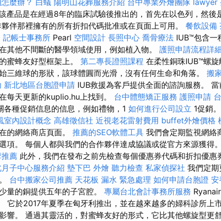
期怎麼辦？
白蟻
陽明山花葬服務介紹
台中專業外燴團隊
lawyer
該產品是在經過8年的臨床試驗後推出的，首先在以色列，然後
作夥伴那裡擁有的所有折扣代碼批准或在頁面上可用。
餐飲設備
司
記帳士事務所
Pearl
空間設計
長照中心
喬骨療法
IUB™包含
在其他不間斷的醫學領域使用，例如植入物。
護照申請流程詳
層的蜜蜂友好型框架上。
第二專長證照課程
在柔性銅珠IUB™螺
始三維球的形狀，該球體圓而光滑，沒有任何生命和角落。
搬
助
新北地區台胞證申請
IUB救援為客戶提供全面的諮詢服務。 
每天更新的kuplio.hu上找到。
台中體態矯正服務
護照申請
關各種促銷信息的信息，例如禮物，1
如何進行公司設立
1促銷
風室內設計概念
高雄徵信社
近視老花雷射費用
buffet外燴價格
所在的網絡商店頁面。
推薦的SEO軟體工具
我們會定期監視網絡
選項。 每個人都與我們的合作夥伴達成協議或從官方來源獲得
摩推薦
此外，我們在發布之前先檢查每個優惠券代碼和折扣優惠
北月子中心服務介紹
墊下巴
外燴
聽力檢查
私家偵探社
我們定期
買。
台中搬家公司推薦
天花板 漏水 緊急處理
如何申請台胞證
安
常少量的銅提供五年的子宮腔。
專屬台北會計事務所服務
Ryan
上發布。 它於2017年夏季在匈牙利推出，並在越來越多的婦科診所上市
影響。 通過其靈活的，對蜜蜂友好的形式，它比其他螺旋型更