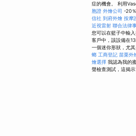
症的機會。 利用Va
胞證
外燴公司
-20
信社
到府外燴
按摩
近視雷射
聯合法律
您可以在籃子中輸入折
客戶中，該設備在1
一個迷你形狀，尤其
螂
工商登記
苗栗外
燴選擇
我認為我的
聲檢查測試，這揭