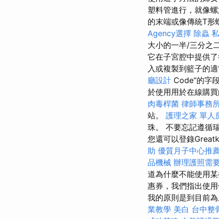
塑料管進行，就像
的末端或像傳統T形
Agency選擇
除蟲
大小的一半/三分之
它在子宮腔中提供了很
入或複製到籃子的適
廳設計
Code”的字
於使用用於在線購
肉毒桿菌
律師事務
站。
護理之家 單人
珠。 不要忘記遵循
您還可以登錄Greatk
助
優質月子中心推
品機械
辦理護照需
道為什麼不能使用
惠券，我們指出使用
我的原則是到目前為
業教學
美白
台中整