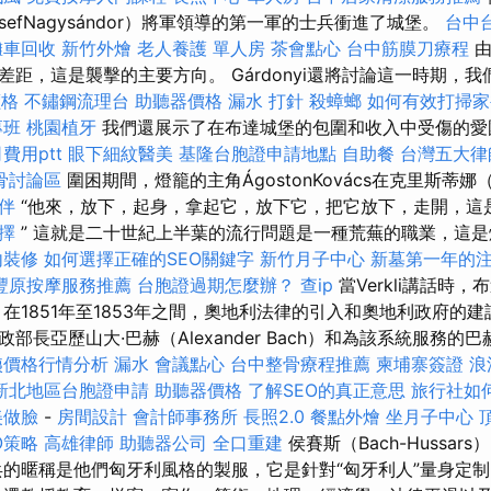
sefNagysándor）將軍領導的第一軍的士兵衝進了城堡。
台中
攤車回收
新竹外燴
老人養護 單人房
茶會點心
台中筋膜刀療程
距，這是襲擊的主要方向。 Gárdonyi還將討論這一時期，
價格
不鏽鋼流理台
助聽器價格
漏水 打針
殺蟑螂
如何有效打掃
專班
桃園植牙
我們還展示了在布達城堡的包圍和收入中受傷的愛
費用ptt
眼下細紋醫美
基隆台胞證申請地點
自助餐
台灣五大律
骨討論區
圍困期間，燈籠的主角ÁgostonKovács在克里斯蒂娜（C
伴
“他來，放下，起身，拿起它，放下它，把它放下，走開，這
擇
” 這就是二十世紀上半葉的流行問題是一種荒蕪的職業，這
內裝修
如何選擇正確的SEO關鍵字
新竹月子中心
新墓第一年的
豐原按摩服務推薦
台胞證過期怎麼辦？
查ip
當Verkli講話時
在1851年至1853年之間，奧地利法律的引入和奧地利政府的建
部長亞歷山大·巴赫（Alexander Bach）和為該系統服務的巴
姨價格行情分析
漏水
會議點心
台中整骨療程推薦
柬埔寨簽證
浪
新北地區台胞證申請
助聽器價格
了解SEO的真正意思
旅行社如
美做臉
-
房間設計
會計師事務所
長照2.0
餐點外燴
坐月子中心
O策略
高雄律師
助聽器公司
全口重建
侯賽斯（Bach-Hussars
的暱稱是他們匈牙利風格的製服，它是針對“匈牙利人”量身定