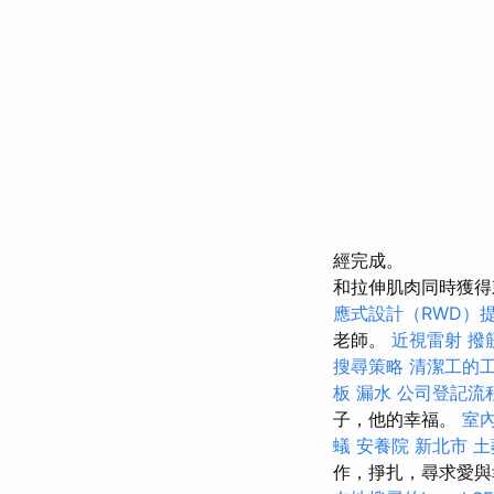
經完成。
和拉伸肌肉同時獲得
應式設計（RWD）
老師。
近視雷射
撥
搜尋策略
清潔工的
板 漏水
公司登記流
子，他的幸福。
室
蟻
安養院 新北市
土
作，掙扎，尋求愛與幸福。