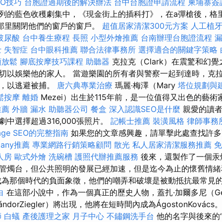
EO技巧
台胞證過期後的解決辦法
台中台胞證申請流程
柬埔寨簽
列的藍色收穫劇集中，《現金街上的插科打》，在a彈槍後，格
）將在那里關閉他們的窗戶的窗戶。
超值居家清潔300元方案
人工植
玻尿酸
台中養生療程
長照
小型外燴推薦
台南辦理台胞證流程
漏
士
失智症
台中眼科推薦
聯合法律事務所
選擇適合的關鍵字策略
頸放鬆
腳底按摩技巧課程
助聽器
克拉克（Clark）在震驚和幻
切以娛樂他的家人。 當遊樂園的所有者與警察一起到達時，克
力，以逃避被捕。
唐六典專業治療
瑪麗·梅澤（Mary
塔位規劃與
鬆按摩
離婚
Mezei）出生於115年前，是一位值得又出色的藝術
推薦
外牆 漏水
助聽器公司
餐盒
深入認識SEO是什麼
親愛的讀者
中選擇超過316,000張照片。
記帳士推薦
裝潢風格
律師事務
age SEO的完整指南
如果您的文章感興趣，請單擊此處查找許
any推薦
專業網路行銷策略顧問
散光
私人居家清潔服務推薦
免
人房
歐式外燴
洗碗槽
護照代辦推薦服務
後來，還製作了一個汞
管燭台，但公共照明的發展已經加速，但是迄今為止的懷舊情緒
成為那個時代的負面象徵，他們的嘲弄和破壞是被動抵抗最常見
白
在這部小說中，作為一個真正的歷史人物，蓋扎·加爾多尼（Géza
dorZiegler）將出現，他將在短時間內成為ÁgostonKovács
師
白蟻
產後護理之家 月子中心
不鏽鋼洗手台
他的名字與後來的