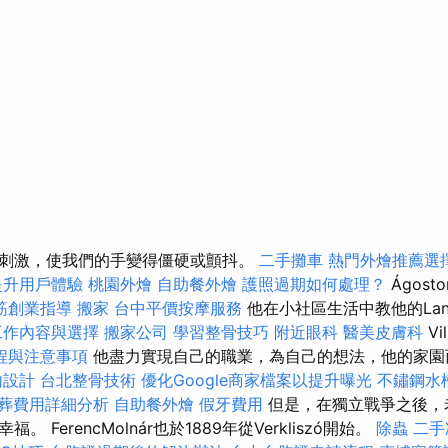
刺激，使我們的手變得僵硬或顫抖。
二手攤車
熱門外燴推薦選
提升用戶體驗
桃園外燴
自助餐外燴
護照過期如何處理？
Ágost
筋創業指導
搬家
台中平價按摩服務
他在小社區生活中教他的Lante
工作內容與選擇
搬家公司
學習整骨技巧
附近眼科
醫美皮膚科
Vi
程與注意事項
他盡力實現自己的職業，為自己的想法，他的家園
內設計
台北整骨技術
優化Google商家檔案以提升曝光
不鏽鋼水
葬費用詳細分析
自助餐外燴
假牙費用
但是，在獨立戰爭之後，
 FerencMolnár也於1889年從Verkliszó開始。
除蟲
二手