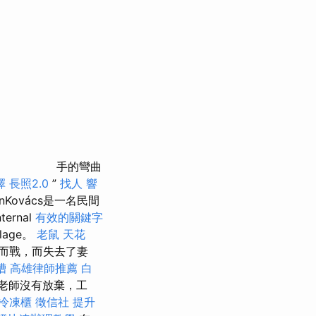
手的彎曲
擇
長照2.0
”
找人
響
onKovács是一名民間
rnal
有效的關鍵字
llage。
老鼠
天花
而戰，而失去了妻
槽
高雄律師推薦
白
老師沒有放棄，工
冷凍櫃
徵信社
提升