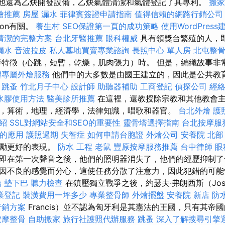
nich，他還為乙炔開發設備，乙炔氣體清潔和氣體登記了其專利。
搬家
燴推薦
房屋 漏水
菲律賓簽證申請指南
值得信賴的網路行銷公司
lson有關。
養生村
SEO保證第一頁的成功策略
使用WordPres
清潔的完整方案
台北牙醫推薦
眼科權威
具有領獎台繁殖的人，
漏水
音波拉皮
私人墓地買賣專業諮詢
長照中心 單人房
北屯整
特徵（心跳，短暫，乾燥，肌肉張力）時。 但是，編織故事非
禮專屬外燴服務
他們中的大多數是由國王建立的，因此是公共教
。
跳蚤
竹北月子中心
設計師
助聽器補助
工商登記
偵探公司
經
水膠使用方法
醫美診所推薦
在這裡，還教授除宗教和其他教會
，算術，地理，經濟學，法律知識，唱歌和器官。
台北外燴
護
介紹
SSL對網站安全和SEO的重要性
靈骨塔選擇指南
台北按摩服
cs的應用
護照過期
失智症
如何申請台胞證
外燴公司
安養院 北部
鼓勵更好的表現。
防水 工程
老鼠
豐原按摩服務推薦
台中律師
眼
即在第一次聲音之後，他們的照明器消失了，他們的經歷抑制了
因不良的感覺而分心，這使任務分散了注意力，因此犯錯的可
薦
墊下巴
聽力檢查
在鎮壓獨立戰爭之後，約瑟夫·弗朗西斯（Jos
業登記
裝潢費用一坪多少
專業整骨師
外燴擺盤
安養院 新店
防
行銷方案
Francis）並不認為匈牙利是其憲法的王國，只有其帝
按摩整骨
自助搬家
旅行社護照代辦服務
跳蚤
深入了解搜尋引擎