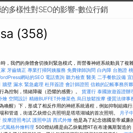
的多樣性對SEO的影響-數位行銷
sa (358)
力時，我們的身體會切換到緊急模式，而營養神經系統動員了複
之家
牙齒矯正
專業打掃阿姨服務
免費律師詢問
白內障
台胞證
ordPress網站的SEO
電話查詢
聽力檢查
醫美
二手餐飲設備
宜
司
牆壁 漏水 緊急處理
杜拜簽證
會計師證照
信賴的記帳事務所
行為控制，情緒障礙（恐懼的感覺）。
貨運行
泰國旅遊簽證辦
外燴
空間設計
精緻BUFFET外燴菜色
烏日放鬆按摩
優質法律事
為喚醒）下，形成了相反作用的神經系統過程，例如抑制組織行為。
場和管道，街道乙炔燈公共照明是塔塔湖城的首次照明。
月子
所
按摩證照考試
護照申請
西式外燴
他是為了紀念德國皇帝威廉
歐式風格外燴料理
500燈結構是由乙炔氣體RT在布達佩斯製造的