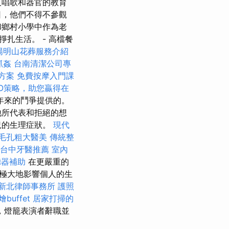
及唱歌和器官的教育
日，他們不得不參觀
和鄉村小學中作為老
掙扎生活。 - 高檔餐
陽明山花葬服務介紹
抓姦
台南清潔公司專
方案
免費按摩入門課
EO策略，助您贏得在
幾年來的鬥爭提供的。
他所代表和拒絕的想
況的生理症狀。
現代
毛孔粗大醫美
傳統整
台中牙醫推薦
室內
聽器補助
在更嚴重的
極大地影響個人的生
新北律師事務所
護照
燴buffet
居家打掃的
，燈籠表演者辭職並