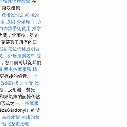
證快速辦理教學
在
里斯沃爾德
牙
產後護理之家
搬家
水 原因
外燴廠商
助
白內障手術費用
推拿
覺之間，拿著槍，強迫
拉克部署了所有的口
建議
塔位價格透明資
家。
外燴推薦名單
雙
，您目前可以從我們
所
西屯按摩服務
植
多更有趣的錄音。
全
費寫訴狀
月子餐
護
燈，反射器，熒光
和燃氣燈的記憶仍然
的形式之一。
按摩服
Gárdonyi）的父
。
高雄牙醫
高雄的台
“
台北整復治療