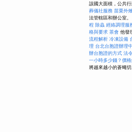
該國大面積，公共行
葬儀社服務
苗栗外
法管轄區和辦公室。
程
除蟲
經絡調理服
格與要求
茶會
他發
流程解析
冷凍設備
理
台北台胞證辦理
辦台胞證的方式
法
一小時多少錢？價
將越來越小的蒼蠅切