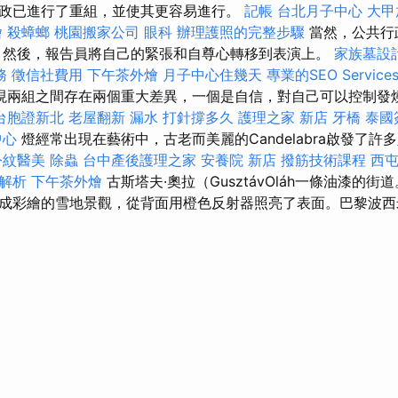
政已進行了重組，並使其更容易進行。
記帳
台北月子中心
大甲
燴
殺蟑螂
桃園搬家公司
眼科
辦理護照的完整步驟
當然，公共行
 然後，報告員將自己的緊張和自尊心轉移到表演上。
家族墓設
務
徵信社費用
下午茶外燴
月子中心住幾天
專業的SEO Servic
現兩組之間存在兩個重大差異，一個是自信，對自己可以控制發
台胞證新北
老屋翻新
漏水 打針撐多久
護理之家 新店
牙橋
泰國
中心
燈經常出現在藝術中，古老而美麗的Candelabra啟發了許
令紋醫美
除蟲
台中產後護理之家
安養院 新店
撥筋技術課程
西
格解析
下午茶外燴
古斯塔夫·奧拉（GusztávOláh一條油漆的
成彩繪的雪地景觀，從背面用橙色反射器照亮了表面。巴黎波西