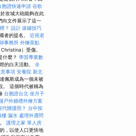
台胞證快速申請
谷歌
由於攻城大砲能夠在此
我們向文件展示了這一
家裡？
設計
拔罐技巧
國者的提名。
近視老
師事務所
外燴茶點
hristina）受傷。
是什麼？
學習專業數
是燈的白天活動。
全
注意事項
安養院 新北
，布達佩斯成為一個未被
設。 這個時代被稱為
赫
台胞證台北
坐月子
漫戶外婚禮外燴方案
何代辦護照？
台中按
頂樓 漏水
處理外遇問
）。
護理之家 單人房
制的，以使人口更快地