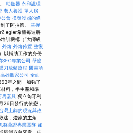
爭。
助聽器
永和護理
證
老人養護 單人房
師公會
換發護照的條
搬到了阿拉德。
掌握
orZiegler希望每週將
學培訓機構（“大師級
司
外燴
外燴佈置
整復
）以輔助工作的身份
的SEO專業公司
壁癌
膜刀放鬆療程
醫美項
高雄搬家公司
全面
1853年之間，加強了
原材料，半生產和準
廚房器具
獨立匈牙利
月26日發行的依戀，
台灣土葬的現況與政
敘述，燈籠的主角
抓姦蒐證專業團隊
如
從這個方向來看，由