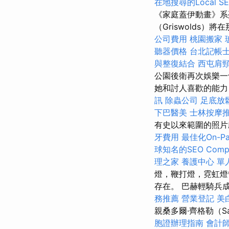
在地搜尋的Local S
《家庭蓋伊動畫》系
（Griswolds
公司費用
桃園搬家
聽器價格
台北記帳
與整復結合
西屯肩
公園後衛再次娛樂一
她和討人喜歡的能
訊
除蟲公司
足底放
下巴醫美
士林按摩
有史以來範圍的照片劇
牙費用
最佳化On-P
球知名的SEO Comp
理之家
養護中心 單
燈，鞭打燈，霓虹燈
存在。 巴赫輕騎兵
務推薦
營業登記
美
親桑多爾·齊格勒（Sán
胞證辦理指南
會計