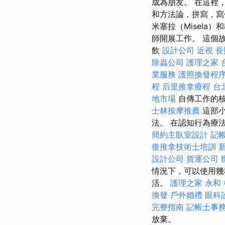
成為朋友。 在這裡
和方法論，拼寫，寫
米塞拉（Misel
師開展工作。 這個故事
飲
設計公司
近視
長
除蟲公司
護理之家 
業服務
護照換發程
程
后里推拿療程
台
地市場
自傳工作的核
士林按摩推薦
這部小
法。 在認知行為療
簡約主臥室設計
記
復推拿技術士培訓
設計公司
貨運公司
情況下，可以使用幾
活。
護理之家 永和
換發
戶外婚禮
眼科
完整指南
記帳士事
放棄。