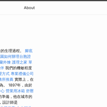
About
雜的生理過程。
腳底
桃園如何辦理台胞證
蘭外燴
護理之家 單
夥伴
我們的機敏程度
理方式
專業禮儀公司
務所推薦
實際上，在
 1897年，由於
中心
營業用冰箱
舒壓
的準備，他在城市的
，設計師是