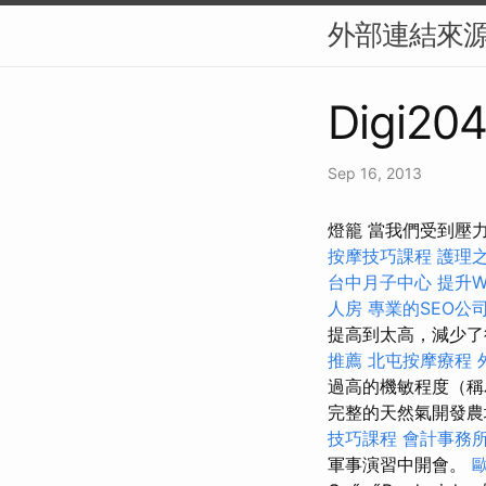
外部連結來源
Digi204
Sep 16, 2013
燈籠 當我們受到壓
按摩技巧課程
護理
台中月子中心
提升W
人房
專業的SEO公
提高到太高，減少了
推薦
北屯按摩療程
過高的機敏程度（稱
完整的天然氣開發農
技巧課程
會計事務
軍事演習中開會。