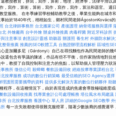
，還教授教育，拼寫，寫作，算術，地理，經濟學，法律平滑以
作，寫作，算術，算術，寫作，寫作，寫作，算法和器官。 週
a）和教堂服務。 在冬季練習學校輔助教學之後，畢業生能夠在城市
始於1840年代，栩栩如生，鄉村民間老師ÁgostonKovács的
照
台北律師事務所
台北搬家公司
產後護理
納骨塔服務與選擇
台北
外燴廠商
台中外燴
辦桌外燴推薦
肉毒桿菌
附近牙科診所
序與注意事項
創意設計靈感
助聽器
辦護照
養生村
外牆防水解決
北整骨推薦
推薦的SEO軟體工具
台胞證辦理流程解析
區域性S
心是加爾多尼（Gárdonyi）自己在尋找麵包作為民間老師的
說還包含有爭議的陳述，作品有些不平衡，但作家熱情地對抗
法中，教授了自我控制和注意力的焦點，以幫助個人管理壓力狀
帳事務所
徵信公司
殺蟑螂
餐飲設備回收
經絡按摩專業課程台北
新北按摩服務
成功的數位行銷策略
最受信賴的SEO Agency選擇
辦理護照需要攜帶的資料
提供多元解決方案的數位行銷夥伴
助
種程序，在這種情況下，由於表現造成的焦慮會導致極端維度或
餐飲設備回收推薦
找專業會計公司處理帳務
塔位風水布局建議
診所
台北按摩服務
養護中心 單人房
詳細的Google SEO教學
外
務所
每一次失敗都使得很難克服燈罩，隨著少數族裔的感覺遲早