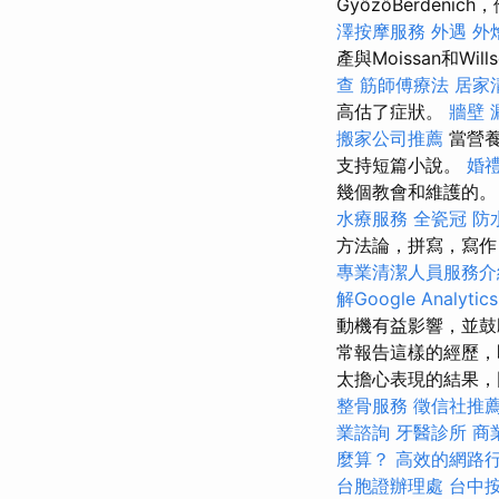
GyőzőBerde
澤按摩服務
外遇
外
產與Moissan和Wil
查
筋師傅療法
居家
高估了症狀。
牆壁 
搬家公司推薦
當營養
支持短篇小說。
婚
幾個教會和維護的
水療服務
全瓷冠
防
方法論，拼寫，寫作
專業清潔人員服務
解Google Analyti
動機有益影響，並
常報告這樣的經歷，
太擔心表現的結果，
整骨服務
徵信社推
業諮詢
牙醫診所
商
麼算？
高效的網路
台胞證辦理處
台中