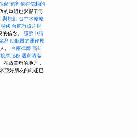
放鬆按摩
值得信賴的
政的重組也影響了司
計與規劃
台中水療療
es服務
台胞證照片規
燒的信念。
護照申請
簽證
助聽器的運作原
多人。
台南律師
高雄
屯按摩服務
居家清潔
街道。在放置燈的地方，
米亞好朋友的幻想已