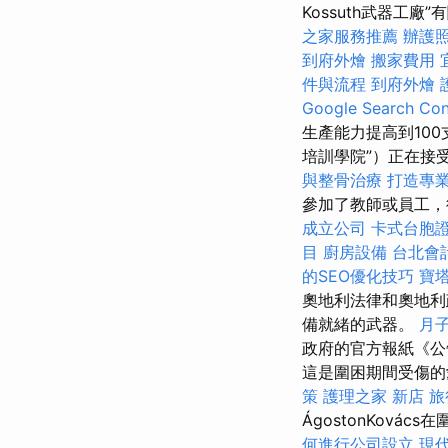
Kossuth武器
之家服務推薦
辦護
到府外燴
搬家費用
件與流程
到府外燴
Google Search C
生產能力提高到10
培訓學院”）正在接
與整骨治療
打造專業網
參加了教師或員工，
成立公司
卡式台胞
目
廚房設備
台北會
的SEO優化技巧
寶
奧地利法律和奧地利
備就緒的武器。
月
政府的官方報紙《公
這是圍困期間受傷
策
護理之家 新店
旅
ÁgostonKová
何進行公司設立
現