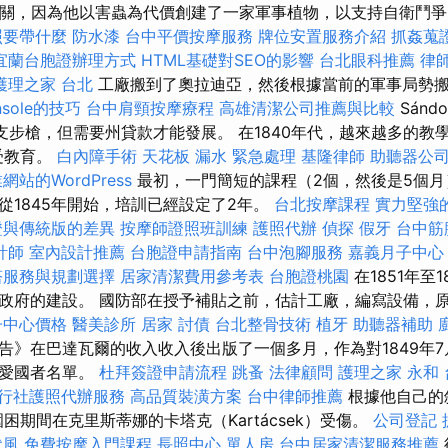
工廠”有關，因為他以害蟲為代價創建了一家軍事植物，以支持自衛鬥
照要帶什麼
防水漆
台中平價按摩服務
牌位安置服務介紹
抓姦蒐
宜蘭台胞證辦理方式
HTML基礎對SEO的影響
台北眼科推薦
律
護理之家 台北
工廠搬到了奧拉迪亞，然後根據當前的軍事局勢
onsole的技巧
台中肩頸按摩療程
高雄清潔公司推薦與比較
Sánd
0支步槍，但需要州貸款才能發展。 在1840年代，越來越多的教
受教育。
白內障手術
天花板 漏水 緊急處理
基隆律師
助聽器公
站的WordPress
最初，一門簡短的課程（2個，然後是5個月
從1845年開始，培訓已經設定了2年。
台北按摩課程
實力堅強
證與傳統版的差異
按摩師證照班訓練
護照代辦
偵探
假牙
台中筋
計師
室內設計推薦
台胞證申請指南
台中泡腳服務
嘉義月子中心
塔服務與規劃選擇
居家清潔費用參考表
台胞證桃園
在1851年至
政府的建設。 國防部在授予補貼之前，估計工廠，編寫設備，
子中心價格
醫美診所
居家
討債
台北整骨技術
植牙
助聽器補助
告》在巴達瓦爾的收入收入後出版了一個多月，作為對1849年7
的愛國者名單。
杜拜簽證申請流程
跳蚤
法律顧問
護理之家 永和
行社護照代辦服務
高品質裝潢方案
台中律師推薦
根據他自己的
cs在圍困期間在克里斯蒂娜的卡塔克（Kartácsek）受傷。
公司登記
代風
免費按摩入門課程
長照中心 單人房
台中居家清潔服務推薦