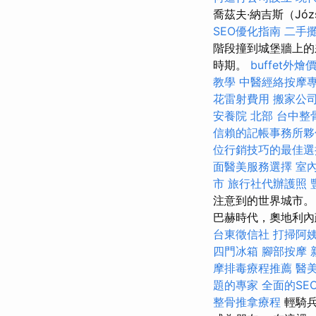
喬茲夫·納吉斯（Józ
SEO優化指南
二手
階段撞到城堡牆上的差
時期。
buffet外燴
教學
中醫經絡按摩
花雷射費用
搬家公司
安養院 北部
台中整
信賴的記帳事務所夥
位行銷技巧的最佳選
面醫美服務選擇
室
市
旅行社代辦護照
注意到的世界城市。 
巴赫時代，奧地利內政
台東徵信社
打掃阿
四門冰箱
腳部按摩
摩排毒療程推薦
醫
題的專家
全面的SE
整骨推拿療程
輕騎兵