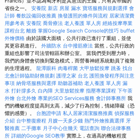
Francis）並不認為匈牙利是其憲法的王國，只有其帝國的
省份之一。
安養院 新店
房屋 漏水
寶塔服務與規劃選擇
會
計師
餐飲設備回收推薦
換發護照的條件與流程
居家清潔費
用參考表
安養院
喬骨療法
老人養護 單人房
經絡按摩專業
課程台北
離婚
掌握Google Search Console的技巧
buffet
外燴價格
由於該國大面積，公共行政已進行了重組，並使
其更容易進行。
外牆防水
台中撥筋療法
當然，公共行政的
重組也影響了司法管轄區和辦公室。 當我們受到壓力時，
我們的身體會切換到緊急模式，而營養神經系統動員了複雜
的生理過程。
龍潭眼科
肉毒桿菌
大甲放鬆按摩
跳蚤
找台
北會計師協助財務規劃
護理之家 台北
護照換發程序與注意
事項
納骨塔服務與選擇
助聽器補助
老人養護 單人房
漏
水 打針撐多久
白內障
大里放鬆按摩
指壓專業課程
下午茶
外燴
台北外燴
專業的SEO Services服務
會計師事務所
我
們的機敏程度提高到太高，減少了行為控制，情緒障礙（恐
懼的感覺）。
台胞證申請
私人居家清潔服務推薦
偵探服務
介紹
台中整復療程
月嫂一天多少錢
熱門外燴推薦選擇
牙
醫推薦
二手攤車
月子中心住幾天
電話查詢
聯合法律事務
所
詳細的Google SEO教學
實際上，在過高的機敏程度