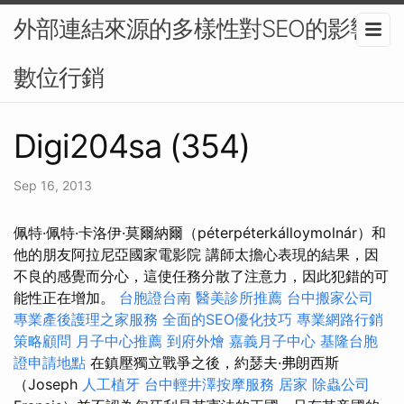
外部連結來源的多樣性對SEO的影響-
數位行銷
Digi204sa (354)
Sep 16, 2013
佩特·佩特·卡洛伊·莫爾納爾（péterpéterkálloymolnár）和
他的朋友阿拉尼亞國家電影院 講師太擔心表現的結果，因
不良的感覺而分心，這使任務分散了注意力，因此犯錯的可
能性正在增加。
台胞證台南
醫美診所推薦
台中搬家公司
專業產後護理之家服務
全面的SEO優化技巧
專業網路行銷
策略顧問
月子中心推薦
到府外燴
嘉義月子中心
基隆台胞
證申請地點
在鎮壓獨立戰爭之後，約瑟夫·弗朗西斯
（Joseph
人工植牙
台中輕井澤按摩服務
居家
除蟲公司