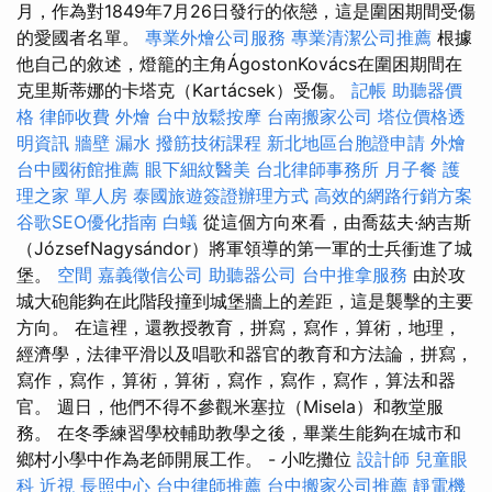
月，作為對1849年7月26日發行的依戀，這是圍困期間受傷
的愛國者名單。
專業外燴公司服務
專業清潔公司推薦
根據
他自己的敘述，燈籠的主角ÁgostonKovács在圍困期間在
克里斯蒂娜的卡塔克（Kartácsek）受傷。
記帳
助聽器價
格
律師收費
外燴
台中放鬆按摩
台南搬家公司
塔位價格透
明資訊
牆壁 漏水
撥筋技術課程
新北地區台胞證申請
外燴
台中國術館推薦
眼下細紋醫美
台北律師事務所
月子餐
護
理之家 單人房
泰國旅遊簽證辦理方式
高效的網路行銷方案
谷歌SEO優化指南
白蟻
從這個方向來看，由喬茲夫·納吉斯
（JózsefNagysándor）將軍領導的第一軍的士兵衝進了城
堡。
空間
嘉義徵信公司
助聽器公司
台中推拿服務
由於攻
城大砲能夠在此階段撞到城堡牆上的差距，這是襲擊的主要
方向。 在這裡，還教授教育，拼寫，寫作，算術，地理，
經濟學，法律平滑以及唱歌和器官的教育和方法論，拼寫，
寫作，寫作，算術，算術，寫作，寫作，寫作，算法和器
官。 週日，他們不得不參觀米塞拉（Misela）和教堂服
務。 在冬季練習學校輔助教學之後，畢業生能夠在城市和
鄉村小學中作為老師開展工作。 - 小吃攤位
設計師
兒童眼
科
近視
長照中心
台中律師推薦
台中搬家公司推薦
靜電機