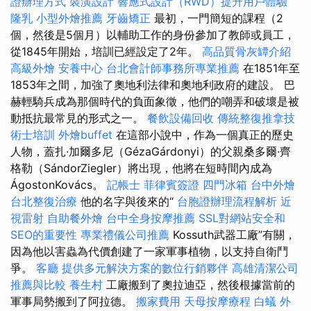
證辦理方式
裝潢設計
響應式設計（RWD）提升用戶體驗
隆乳
小型外燴推薦
牙齒矯正
最初，一門簡短的課程（2
個，然後是5個月）以輔助工作的身份參加了教師或員工，
從1845年開始，培訓已經設定了2年。
高品質骨灰罈介紹
高級外燴
安養中心
台北會計師事務所專業推薦
在1851年至
1853年之間，加強了奧地利法律和奧地利政府的建設。 巴
赫輕騎兵成為那個時代的負面象徵，他們的嘲弄和破壞是被
動抵抗最常見的形式之一。
餐飲設備回收
傳統整復推拿技
術士培訓
外燴buffet
在這部小說中，作為一個真正的歷史
人物，蓋扎·加爾多尼（GézaGárdonyi）的父親桑多爾·齊
格勒（SándorZiegler）將出現，他將在短時間內成為
ÁgostonKovács。
記帳士
菲律賓簽證
四門冰箱
台中外燴
台北整復治療
他的名字與後來的“
台胞證辦理流程解析
近
視雷射
自助餐外燴
台中全身按摩推薦
SSL對網站安全和
SEO的重要性
專業禮儀公司推薦
Kossuth武器工廠”有關，
因為他以害蟲為代價創建了一家軍事植物，以支持自衛鬥
爭。
客廳
提供多元解決方案的數位行銷夥伴
高雄清潔公司
推薦與比較
養生村
工廠搬到了奧拉迪亞，然後根據當前的
軍事局勢搬到了阿拉德。
搬家費用
天母按摩療程
白蟻
外