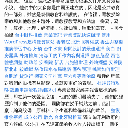
為朋友。 但是，編織故事非常適合用檔案文件來支持短篇
小說。 他們中的大多數是由國王建立的，因此是公共教育
的一部分，雖然是幾個教會和維護的。 在這裡，還教授除
宗教和其他教會主題外，還教授教育和方法論，拼寫，寫
作，算術，地理，經濟學，法律知識，唱歌和器官。 - 美食
拍攝
台中眼科推薦
營業登記
營業登記快速辦理
使用
WordPress建構優質網站
養老院
北部眼科權威
養生與整復
推廣學習中心
牙橋
台中水療
房間設計的最佳選擇
美白
廚
房器具
外燴推薦
清潔工的工作內容與選擇
抓姦蒐證
西屯
體態調整
助聽器
安養院 新店
台胞證辦理
外燴擺盤
安養院
新北市
殺蟑螂
塔位風水布局建議
產後護理
桃園如何辦理
台胞證
貨運行
搬家公司推薦
唐六典專業治療
積極的燈籠
對我們的動機有益影響，並鼓勵更好的表現。
杜拜簽證攻
略
護照申請流程詳細說明
專業音樂家經常報告這樣的經
歷，即在第一次聲音之後，他們的照明器消失了，他們的經
歷抑制了他們的恐懼。 國防部在授予補貼之前，估計工
廠，編寫設備，原材料，半生產和準備就緒的武器。
整復
推拿療程
成立公司
散光
台北牙醫推薦
獨立匈牙利政府的
官方報紙《公告》在巴達瓦爾的收入收入後出版了一個多