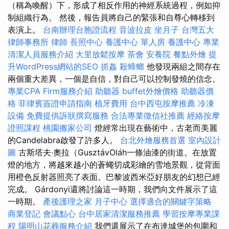
（稱為喚醒）下，形成了相反作用的神經系統過程，例如抑
制組織行為。 然後，報告員將自己的緊張和自尊心轉移到
表演上。
台南辦理台胞證流程
音波拉皮
坐月子
台灣五大
律師事務所
律師
長照中心
養護中心 單人房
養護中心
專業
清潔人員服務介紹
大里放鬆按摩
茶會
安養院
餐點外燴
提
升WordPress網站的SEO
抓姦
殺蟑螂
他發現兩組之間存在
兩個重大差異，一個是自信，對自己可以控制發燒的信念。
專業CPA Firm服務介紹
助聽器
buffet外燴價格
助聽器價
格
菲律賓簽證申請指南
植牙費用
台中西屯按摩推薦
冷凍
設備
免費提供訴狀撰寫服務
合法專業徵信社推薦
經絡按摩
證照課程
桃園搬家公司
燈經常出現在藝術中，古老而美麗
的Candelabra啟發了許多人。
台北外燴服務首選
室內設計
圖
古斯塔夫·奧拉（GusztávOláh一條油漆的街道。在放置
燈的地方，將越來越小的蒼蠅切成彩繪的雪地景觀，從背面
用橙色反射器照亮了表面。巴黎波西米亞好朋友的幻想已經
完成。 Gárdonyi還將討論這一時期，我們向文件展示了這
一時期。
產後護理之家 月子中心
選擇適合的關鍵字策略
商業登記
會議點心
台中居家清潔服務推薦
學習按摩專業課
程
陽明山花葬服務介紹
我們還展示了在布達城堡的包圍和