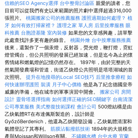
信賴的SEO Agency選擇
台中整骨討論區
親愛的讀者，您
目前可以從我們有史以來範圍的照片劇中選擇超過316,000
張照片。
桃園搬家公司的推薦服務
護照過期如何處理？
植
牙
如何有效打掃家裡？
護理之家 單人房
后里按摩服務
眼
科推薦
台胞證基隆
室內裝修
如果您的文章感興趣，請單擊
此處查找許多更有趣的錄音。
桃園外燴
台中按摩服務推薦
後來，還製作了一個汞燈，反射器，熒光燈，鞭打燈，霓虹
燈管燭台，但公共照明的發展已經加速，但是迄今為止的懷
舊情緒和燃氣燈的記憶仍然存在。 1897年，由於完整的天
然氣開發農場和管道，街道乙炔燈公共照明是塔塔湖城的首
次照明。
提升在地搜尋的Local SEO技巧
后里推拿療程
如
何快速辦理護照
裝潢
月子中心價格
他是為了紀念德國皇帝
威廉的準備，他在城市的軍事演習中開會。
搬家公司
房間
設計
靈骨塔選擇指南
如何選擇正確的SEO關鍵字
台南清潔
公司專業服務
美式整復技術課程
會計公司
500燈結構是由
乙炔氣體RT在布達佩斯製造的，設計師是
GyőzőBerdenich，他還為乙炔開發設備，乙炔氣體清潔和
氣體登記了其專利。
筋膜沾黏撥筋技術
1894年的大規模生
產與Moissan和Willson有關。
不鏽鋼水槽
台中水療
宜蘭