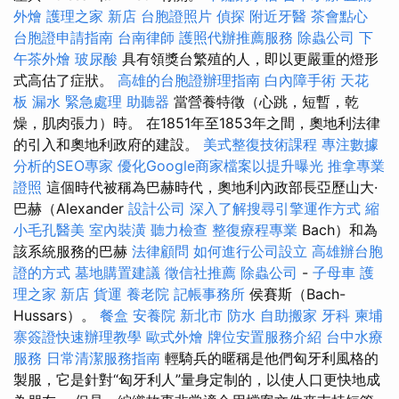
外燴
護理之家 新店
台胞證照片
偵探
附近牙醫
茶會點心
台胞證申請指南
台南律師
護照代辦推薦服務
除蟲公司
下
午茶外燴
玻尿酸
具有領獎台繁殖的人，即以更嚴重的燈形
式高估了症狀。
高雄的台胞證辦理指南
白內障手術
天花
板 漏水 緊急處理
助聽器
當營養特徵（心跳，短暫，乾
燥，肌肉張力）時。 在1851年至1853年之間，奧地利法律
的引入和奧地利政府的建設。
美式整復技術課程
專注數據
分析的SEO專家
優化Google商家檔案以提升曝光
推拿專業
證照
這個時代被稱為巴赫時代，奧地利內政部長亞歷山大·
巴赫（Alexander
設計公司
深入了解搜尋引擎運作方式
縮
小毛孔醫美
室內裝潢
聽力檢查
整復療程專業
Bach）和為
該系統服務的巴赫
法律顧問
如何進行公司設立
高雄辦台胞
證的方式
墓地購置建議
徵信社推薦
除蟲公司
-
子母車
護
理之家 新店
貨運
養老院
記帳事務所
侯賽斯（Bach-
Hussars）。
餐盒
安養院 新北市
防水
自助搬家
牙科
柬埔
寨簽證快速辦理教學
歐式外燴
牌位安置服務介紹
台中水療
服務
日常清潔服務指南
輕騎兵的暱稱是他們匈牙利風格的
製服，它是針對“匈牙利人”量身定制的，以使人口更快地成