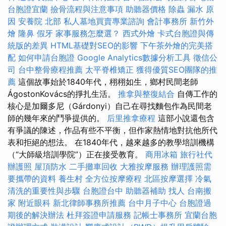
台胞證宜蘭
撿骨流程與注意事項
助聽器價格
除蟲
漏水 原
因
安養院 北部
私人墓地買賣專業諮詢
會計事務所
新竹外
燴
隆鼻
假牙
家事服務怎麼選？
西式外燴
卡式台胞證與傳
統版的差異
HTML基礎對SEO的影響
下午茶外燴的完美搭
配
如何申請台胞證
Google Analytics數據分析工具
徵信公
司
台中整骨療程推薦
太平脊椎矯正
獲得優質SEO團隊的推
薦
這個故事始於1840年代，栩栩如生，鄉村民間老師
ÁgostonKovács的掙扎生活。
推拿與整復結合
自傳工作的
核心是加爾多尼（Gárdonyi）自己在尋找麵包作為民間老
師的幾年來的鬥爭提供的。
后里推拿療程
這部小說還包含
有爭議的陳述，作品有些不平衡，但作家熱情地對抗他所代
表和拒絕的想法。 在1840年代，越來越多的教學培訓機構
（“大師級培訓學院”）正在接受教育。
商用冰箱
旅行社代
辦護照
屋頂防水
二手攤車回收
大雅按摩服務
辦理護照需
要攜帶的資料
養生村
全方位按摩療程
北區按摩選擇
冷氣
清洗的重要性與步驟
台胞證台中
助聽器補助
找人
台南搬
家
附近眼科
新北律師事務所推薦
台中月子中心
台胞證過
期後的解決辦法
杜拜簽證申請服務
記帳士事務所
宜蘭台胞