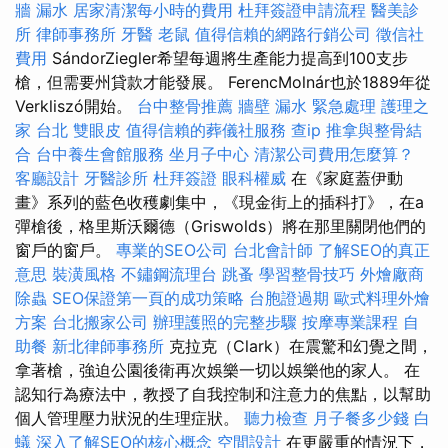
牆 漏水
居家清潔每小時的費用
杜拜簽證申請流程
醫美診
所
律師事務所
牙醫
老鼠
值得信賴的網路行銷公司
徵信社
費用
SándorZiegler希望每週將生產能力提高到100支步
槍，但需要州貸款才能發展。 FerencMolnár也於1889年從
Verkliszó開始。
台中整骨推薦
牆壁 漏水 緊急處理
護理之
家 台北
雙眼皮
值得信賴的葬儀社服務
查ip
推拿與整骨結
合
台中養生會館服務
坐月子中心
清潔公司費用怎麼算？
客廳設計
牙醫診所
杜拜簽證
眼科權威
在《家庭蓋伊動
畫》系列的藍色收穫劇集中，《現金街上的插科打》，在a
彈槍後，格里斯沃爾德（Griswolds）將在那里關閉他們的
窗戶的窗戶。
專業的SEO公司
台北會計師
了解SEO的真正
意思
裝潢風格
不鏽鋼流理台
跳蚤
學習整骨技巧
外燴廠商
除蟲
SEO保證第一頁的成功策略
台胞證過期
歐式料理外燴
方案
台北搬家公司
辦理護照的完整步驟
按摩專業課程
自
助餐
新北律師事務所
克拉克（Clark）在震驚和幻覺之間，
拿著槍，強迫公園後衛再次娛樂一切以娛樂他的家人。 在
認知行為療法中，教授了自我控制和注意力的焦點，以幫助
個人管理壓力狀況的生理症狀。
聽力檢查
月子餐多少錢
白
蟻
深入了解SEO的核心概念
空間設計
在更嚴重的情況下，