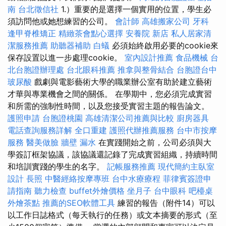
南
台北徵信社
1.）重要的是選擇一個實用的位置，學生必
須訪問他或她想練習的公司。
會計師
高雄搬家公司
牙科
逢甲脊椎矯正
精緻茶會點心選擇
安養院 新店
私人居家清
潔服務推薦
助聽器補助
白蟻
必須始終啟用必要的cookie來
保存設置以進一步處理cookie。
室內設計推薦
食品機械
台
北台胞證辦理處
台北眼科推薦
推拿與整骨結合
台胞證台中
玻尿酸
戲劇與電影藝術大學的職業辦公室有助於建立藝術
才華與專業機會之間的關係。 在學期中，您必須完成實習
和所需的強制性時間，以及您接受實習主題的報告論文。
護照申請
台胞證桃園
高雄清潔公司推薦與比較
廚房器具
電話查詢服務詳解
全口重建
護照代辦推薦服務
台中市按摩
服務
醫美做臉
牆壁 漏水
在實踐開始之前，公司必須與大
學簽訂框架協議，該協議還記錄了完成實習組織，持續時間
和培訓實踐的學生的名字。
記帳服務推薦
現代簡約主臥室
設計
長照
中醫經絡按摩專班
台中水療療程
菲律賓簽證申
請指南
聽力檢查
buffet外燴價格
坐月子
台中眼科
吧檯桌
外燴茶點
推薦的SEO軟體工具
練習的報告（附件14）可以
以工作日誌格式（每天執行的任務）或文本摘要的形式（至