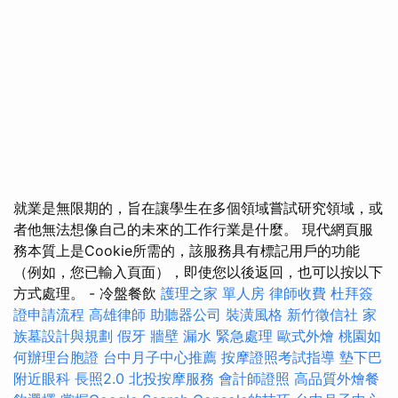
就業是無限期的，旨在讓學生在多個領域嘗試研究領域，或
者他無法想像自己的未來的工作行業是什麼。 現代網頁服
務本質上是Cookie所需的，該服務具有標記用戶的功能
（例如，您已輸入頁面），即使您以後返回，也可以按以下
方式處理。 - 冷盤餐飲
護理之家 單人房
律師收費
杜拜簽
證申請流程
高雄律師
助聽器公司
裝潢風格
新竹徵信社
家
族墓設計與規劃
假牙
牆壁 漏水 緊急處理
歐式外燴
桃園如
何辦理台胞證
台中月子中心推薦
按摩證照考試指導
墊下巴
附近眼科
長照2.0
北投按摩服務
會計師證照
高品質外燴餐