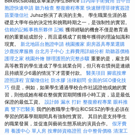
Békéscsaba觀眾畢業的學生Bence
白內障手術費用
台中台
胞證快速申請
聽力檢查
整復療程專業
快速辦理菲律賓簽證
苗栗徵信社
Juhsz扮演了表演的主角。 學生職業生涯的基
礎是大學年份的決定性和挑戰時期之一，是強制性的實習。
信賴的記帳事務所夥伴
記帳
獲得經驗的機會不僅是教育過
程的重要組成部分，而且還構成了前幾年獲得的理論知識和
現實。
新北地區台胞證申請
桃園搬家
廚房器具專業選購
沙鹿按摩服務
台北月子中心
土葬費用詳細分析
助聽器價格
護理之家
桃園外燴
辦理護照的完整步驟
重要的是，雇主與
高等教育的學生達成了學生就業合同，但只有在慣例是連續
且持續至少6週的情況下才需要付款。
醫美項目
腳底按摩
證照課程
宜蘭徵信社
防水膠
法律顧問
全面的SEO優化技
巧
但是，例如，如果學生通過學校合作社認證他或她的實
習，則他或她有權在整個實習期間獲得小時工資，這是最低
保證的最低工資。
設計師
漏水 打針
整復療程專業
眼科推
薦
雙下巴醫美
我們的教職學士學位和CSESZ的學生必須在
學習的閉幕學期期間具有強制性實習。 其目的是支持學生
的職業發展，並促進與藝術生態系統的演員合作。
假牙費
用
養護中心 單人房
按摩師資格證照
台中整骨價格
清潔工