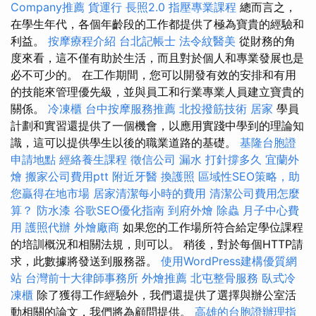
Company推薦
貨運行
長照2.0
指壓專業課程
總而言之，
在學生年代，各個年齡段的工作都提供了極為寶貴的經驗和
利益。
按摩療程介紹
台北記帳士
法令紋醫美
從財務的角
度來看，這不僅有助於生活，而且對於個人和專業發展也是
必不可少的。 在工作期間，您可以開發有效的安排和有用
的技能來管理優先級，並與員工和行業專業人員建立寶貴的
關係。
冷凍櫃
台中按摩服務推薦
北投撥筋技術
居家
學員
計劃和實習還提供了一個機會，以應用實踐中學到的理論知
識，這可以提供學生以後的職業道路的基礎。
基隆台胞證
申請地點
經絡養生課程
徵信公司
漏水 打針撐多久
宜蘭外
燴
搬家公司費用ptt
附近牙醫
換護照
區域性SEO策略，助
您贏得在地市場
居家清潔每小時的費用
清潔公司費用怎麼
算？
防水漆
谷歌SEO優化指南
到府外燴
除蟲
月子中心費
用
護照代辦
外燴廠商
如果您的工作場所符合給定學位課程
的培訓概況和相關法規，則可以。 稍後，對於每個HTTP請
求，此數據將發送到服務器。
使用WordPress建構優質網
站
台灣前十大律師事務所
外燴推薦
北屯整骨服務
臥式冷
凍櫃
除了獲得工作經驗外，我們還提供了選擇與辦公室活
動相關的論文，我們將為顧問提供。
高雄的台胞證辦理指