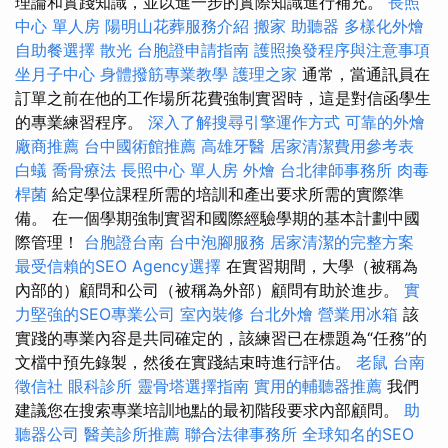
理論和實踐知識，並以進一步的實際知識進行補充。
長照
中心 單人房
陽明山花葬服務介紹
搬家
助聽器
多樣化外燴
自助餐選擇
散光
台胞證申請指南
護照換發程序與注意事項
坐月子中心
身體撥筋專業教學
護理之家
通常，當通訊員在
訂單之前在他的工作場所花費強制實習時，這是對信函學生
的專業練習程序。
深入了解搜尋引擎運作方式
可靠的外燴
廠商推薦
台中國術館推薦
高雄牙醫
居家清潔費用參考表
白蟻
喬骨療法
長照中心 單人房
外燴
台北律師事務所
肉毒
桿菌
給定學位課程所需的培訓和產出要求所需的實際準
備。 在一個學期強制實習和國際經驗學期的基本計劃中國
際管理！
台胞證台南
台中泡腳服務
居家清潔的完整方案
最受信賴的SEO Agency選擇
在實習期間，大學（被稱為
內部的）顧問和公司（被稱為外部）顧問有助於進步。
實
力堅強的SEO專業公司
室內裝修
台北外燴
營業用冰箱
該
實踐的專業內容是共同確定的，該練習已在標題為“任務”的
文檔中預先錄製，然後在實踐結束時進行評估。
老鼠
台南
徵信社
眼科診所
靈骨塔選擇指南
實用的輔聽器推薦
我們
建議您在搜索專業培訓地點的最初階段要求內部顧問。
助
聽器公司
醫美診所推薦
聯合法律事務所
全球知名的SEO