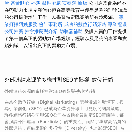
摩
茶會點心
外遇
眼科權威
安養院 新店
公司通常會為尚不
在勞動力市場充滿信心但在高等教育中獲得足夠的理論知識
的公司提供培訓工作，以學習特定職業的所有垃圾箱。
專
業打掃阿姨服務
會計事務所
成功的數位行銷策略
專業禮儀
公司推薦
推拿推薦與介紹
助聽器補助
受訓人員的工作提供
了第一個真正的勞動力市場經驗，經驗以及足夠的專業和實
踐知識，以退出真正的勞動力市場。
外部連結來源的多樣性對SEO的影響-數位行銷
外部連結來源的多樣性對SEO的影響-數位行銷
在當今數位行銷（Digital Marketing）競爭激烈的環境下，搜
尋引擎優化（SEO）已成為企業提升線上可見度的關鍵策略。
許多網路行銷公司與SEO公司在協助企業制定SEO策略時，都
會強調外部連結（Backlinks）的重要性。而除了獲取高品質的
外部連結，連結來源的多樣性（Diversity）也是影響SEO排名