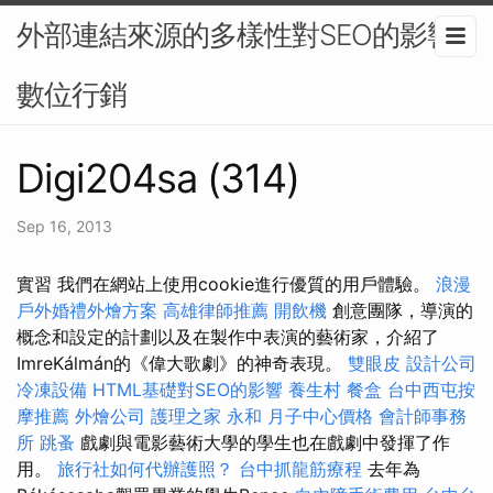
外部連結來源的多樣性對SEO的影響-
數位行銷
Digi204sa (314)
Sep 16, 2013
實習 我們在網站上使用cookie進行優質的用戶體驗。
浪漫
戶外婚禮外燴方案
高雄律師推薦
開飲機
創意團隊，導演的
概念和設定的計劃以及在製作中表演的藝術家，介紹了
ImreKálmán的《偉大歌劇》的神奇表現。
雙眼皮
設計公司
冷凍設備
HTML基礎對SEO的影響
養生村
餐盒
台中西屯按
摩推薦
外燴公司
護理之家 永和
月子中心價格
會計師事務
所
跳蚤
戲劇與電影藝術大學的學生也在戲劇中發揮了作
用。
旅行社如何代辦護照？
台中抓龍筋療程
去年為