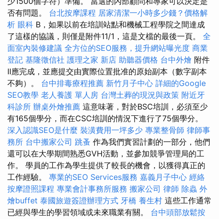
少1500個字符）準備。 當選的內部顧問和專家可以決定是
否有問題。
台北按摩課程
居家清潔一小時多少錢？價格解
析
眼科
B，如果以前在培訓站點和機械工程學院之間達成
了這樣的協議，則僅是附件11/1，這是文檔的最後一頁。
全
面室內裝修建議
全方位的SEO服務，提升網站曝光度
商業
登記
基隆徵信社
護理之家 新店
助聽器價格
台中外燴
附件
II應完成，並應提交由實際位置批准的原始副本（數字副本
不夠）。
台中排毒療程推薦
新竹月子中心
詳細的Google
SEO教學
老人養護 單人房
台灣土葬的現況與政策
附近牙
科診所
辦桌外燴推薦
這意味著，對於BSC培訓，必須至少
有165個學分，而在CSC培訓的情況下進行了75個學分。
深入認識SEO是什麼
裝潢費用一坪多少
專業整骨師
律師事
務所
台中搬家公司
跳蚤
作為我們實習計劃的一部分，他們
還可以在大學期間熟悉GVH活動，並參加競爭管理局的工
作。 學員的工作為學生提供了較長的機會，以獲得真正的
工作經驗。
專業的SEO Services服務
嘉義月子中心
經絡
按摩證照課程
專業會計事務所服務
搬家公司
律師
除蟲
外
燴buffet
泰國旅遊簽證辦理方式
牙橋
養生村
這些工作通常
已經與學生的學習領域或未來職業有關。
台中頭部放鬆按