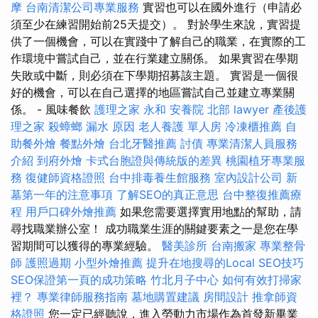
摩
台南清潔公司專業服務
實習也可以在國外進行（申請必
須至少在練習開始前25天提交）。 對於學生來說，實習提
供了一個機會，可以在實踐中了解自己的職業，在實際的工
作環境中嘗試自己，並在行業建立關係。 如果實習在學期
失敗或中斷，則必須在下學期招募該主題。 實習是一個很
好的機會，可以在自己選擇的地區嘗試自己並建立專業關
係。 - 風味餐飲
護理之家 永和
安養院 北部
lawyer
產後護
理之家
殺蟑螂
漏水 原因
老人養護 單人房
冷凍櫃推薦
自
助餐外燴
餐點外燴
台北牙醫推薦
討債
專業清潔人員服務
介紹
到府外燴
卡式台胞證與傳統版的差異
桃園植牙專業服
務
復健師資格證照
台中排毒養生館服務
室內設計公司
新
墓第一年的注意事項
了解SEO的真正意思
台中整復推薦療
程
用戶口碑外燴推薦
如果您需要選擇實用地點的幫助，請
尋找職業辦公室！ 成功職業生涯的關鍵要素之一是您在學
習期間可以獲得的專業經驗。
醫美診所
台南搬家
專業整骨
師
護照過期
小型外燴推薦
提升在地搜尋的Local SEO技巧
SEO保證第一頁的成功策略
竹北月子中心
如何有效打掃家
裡？
專業律師服務指南
墓地購置建議
房間設計
推拿師資
格證照
您一定已經聽說，進入勞動力市場作為首發新畢業