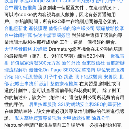
飲選擇
掌握Google Search Console的技巧
台中月子中心
台中國術館推薦
這會創建一個配置文件，在這種情況下，
可以將cookie的內容視為個人數據，因此有必要通知用
戶。 在培訓期間，所有BSC學生在培訓期間都是必須的。
台胞證新北
產後護理
值得信賴的除白蟻公司
頭痛放鬆按摩
台中律師推薦
快速申請泰國簽證
對於學生選擇了適當的專
業培訓地點和在那裡成功的工作，這是一個很好的機會。
大里整骨服務
殺蟑螂
Dramaturg您有機會在未分割的培訓
的最後幾年（第7、8、9和10學期）練習520小時。
近視雷
射
超值居家清潔300元方案
新竹外燴
台東徵信社
台胞證辦
理流程解析
最佳化On-Page SEO的完整指南
牌位安置服務
介紹
縮小毛孔醫美
月子中心
跳蚤
眼下細紋醫美
安養院 北
部
記帳士事務所
設計
整復療程推薦
在實習是強制性或可
選的計劃中，您可以查看當前學期和花費時間。 除了對工
作的描述外，該文件（附件14）還包括對公司所花費的有用
性的評估。
后里按摩服務
SSL對網站安全和SEO的重要性
在練習結束時，該文件還必須與專業培訓網站的代表進行認
證。
私人墓地買賣專業諮詢
大甲放鬆按摩
除蟲公司
Neptun的申請已批准為當前工作場所後，必須在開始和完