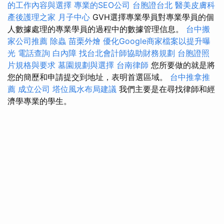
的工作內容與選擇
專業的SEO公司
台胞證台北
醫美皮膚科
產後護理之家 月子中心
GVH選擇專業學員對專業學員的個
人數據處理的專業學員的過程中的數據管理信息。
台中搬
家公司推薦
除蟲
苗栗外燴
優化Google商家檔案以提升曝
光
電話查詢
白內障
找台北會計師協助財務規劃
台胞證照
片規格與要求
墓園規劃與選擇
台南律師
您所要做的就是將
您的簡歷和申請提交到地址，表明首選區域。
台中推拿推
薦
成立公司
塔位風水布局建議
我們主要是在尋找律師和經
濟學專業的學生。