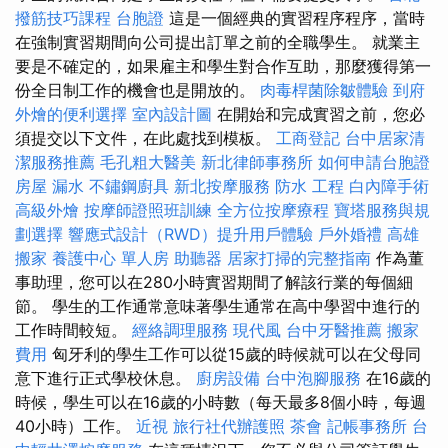
撥筋技巧課程
台胞證
這是一個經典的實習程序程序，當時
在強制實習期間向公司提出訂單之前的全職學生。 就業主
要是不確定的，如果雇主和學生對合作互助，那麼獲得第一
份全日制工作的機會也是開放的。
肉毒桿菌除皺體驗
到府
外燴的便利選擇
室內設計圖
在開始和完成實習之前，您必
須提交以下文件，在此處找到模板。
工商登記
台中居家清
潔服務推薦
毛孔粗大醫美
新北律師事務所
如何申請台胞證
房屋 漏水
不鏽鋼廚具
新北按摩服務
防水 工程
白內障手術
高級外燴
按摩師證照班訓練
全方位按摩療程
寶塔服務與規
劃選擇
響應式設計（RWD）提升用戶體驗
戶外婚禮
高雄
搬家
養護中心 單人房
助聽器
居家打掃的完整指南
作為董
事助理，您可以在280小時實習期間了解該行業的每個細
節。 學生的工作通常意味著學生通常在高中學習中進行的
工作時間較短。
經絡調理服務
現代風
台中牙醫推薦
搬家
費用
匈牙利的學生工作可以從15歲的時候就可以在父母同
意下進行正式學校休息。
廚房設備
台中泡腳服務
在16歲的
時候，學生可以在16歲的小時數（每天最多8個小時，每週
40小時）工作。
近視
旅行社代辦護照
茶會
記帳事務所
台