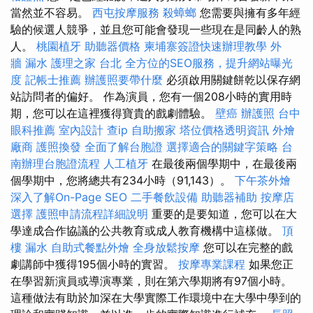
當然並不容易。
西屯按摩服務
殺蟑螂
您需要與擁有多年經
驗的候選人競爭，並且您可能會發現一些現在是同齡人的熟
人。
桃園植牙
助聽器價格
柬埔寨簽證快速辦理教學
外
牆 漏水
護理之家 台北
全方位的SEO服務，提升網站曝光
度
記帳士推薦
辦護照要帶什麼
必須啟用關鍵餅乾以保存網
站訪問者的偏好。 作為演員，您有一個208小時的實用時
期，您可以在這裡獲得寶貴的戲劇體驗。
壁癌
辦護照
台中
眼科推薦
室內設計
查ip
自助搬家
塔位價格透明資訊
外燴
廠商
護照換發
全面了解台胞證
選擇適合的關鍵字策略
台
南辦理台胞證流程
人工植牙
在最後兩個學期中，在最後兩
個學期中，您將總共有234小時（91,143）。
下午茶外燴
深入了解On-Page SEO
二手餐飲設備
助聽器補助
按摩店
選擇
護照申請流程詳細說明
重要的是要知道，您可以在大
學達成合作協議的公共教育或成人教育機構中這樣做。
頂
樓 漏水
自助式餐點外燴
全身放鬆按摩
您可以在完整的戲
劇講師中獲得195個小時的實習。
按摩專業課程
如果您正
在學習新演員或導演專業，則在第六學期將有97個小時。
這種做法有助於加深在大學實際工作環境中在大學中學到的