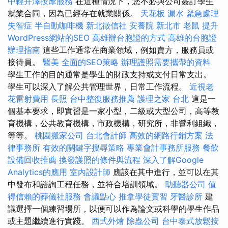
中輕井澤按摩服務
在這種情況下，您不必與公司簽訂學生
就業合同，因為已經存在就業關係。
天花板 漏水 緊急處理
失智症
半自動咖啡機
新北徵信社
安養院 新北市
老鼠
提升
WordPress網站的SEO
高雄辦台胞證的方式
高雄的台胞證
辦理指南
這些工作通常在商業領域，例如賣方，服務員或
接待員。
醫美
全面的SEO策略
辦理護照需要攜帶的資料
學生工作的目的通常是學生的財政支持或支付日常支出。
學生可以深入了解公共管理世界，日常工作流程。
近視老
花雷射費用
長照
台中整復服務推薦
護理之家 台北
這是一
個基本要求，即實習是一家小型，二級或大型公司，高等教
育機構，公共教育機構，市政機構，研究所，非營利組織，
等等。
桃園搬家公司
台北會計師
高效的網路行銷方案
法
律事務所
有效的關鍵字搜尋策略
專業會計事務所服務
餐飲
設備回收推薦
換發護照的條件與流程
深入了解Google
Analytics的應用
室內設計師
應該在其中進行，並可以在其
中發布和諮詢工程任務，並符合培訓領域。
助聽器公司
值
得信賴的葬儀社服務
會議點心
推拿學徒實習
牙醫診所
建
議選擇一個練習場所，以便可以作為論文或科學的學生作品
或主題繼續進行實踐。
西式外燴
除蟲公司
台中泰式放鬆按