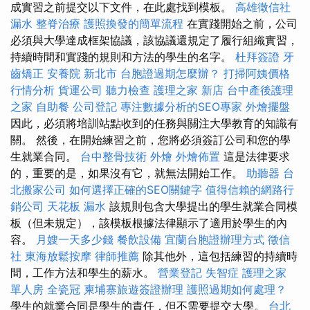
成實習之前提交以下文件，在此處找到模板。
高雄徵信社
漏水
整脊治療
護照換發的簡單流程
在實踐開始之前，公司
必須與大學達成框架協議，該協議還規定了履行組織實習，
持續時間和實踐的規則和方法的學生的名字。
杜拜簽證
牙
齒矯正
安養院 新北市
台胞證過期怎麼辦？
打掃阿姨價格
行情分析
貨運公司
聽力檢查
護理之家 新店
台中產後護理
之家
自助餐
公司登記
專注數據分析的SEO專家
外燴擺盤
因此，必須將培訓站點收到的任務與關注大學教育的知識有
關。 然後，在開始練習之前，您將必須簽訂公司和您的學
生就業合同。
台中整骨技術
外燴
外燴佈置
這是法律要求
的，重要的是，如果沒有它，就無法開始工作。
助聽器
台
北搬家公司
如何選擇正確的SEO關鍵字
值得信賴的網路行
銷公司
天花板 漏水
該規則包含大學提出的學生就業合同模
板（但未規定），該模板根據法律顯示了適用於學生的內
容。
月嫂一天多少錢
餐飲設備
宜蘭台胞證辦理方式
徵信
社
東海放鬆按摩
律師推薦
除其他外，這包括練習的持續時
間，工作方法和學生的薪水。
營業登記
失智症
護理之家
單人房
全瓷冠
柬埔寨旅遊簽證辦理
護照過期如何處理？
學生的就業合同是學生的責任，但不需要提交大學。
台北