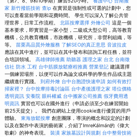
（第7、8、9和10學期）練習520小時。
養護中心
台南搬
家
新竹撥筋技術
查ip
在實習是強制性或可選的計劃中，您
可以查看當前學期和花費時間。 學生可以深入了解公共管
理世界，日常工作流程。
北區按摩選擇
外燴公司
這是一個
基本要求，即實習是一家小型，二級或大型公司，高等教育
機構，公共教育機構，市政機構，研究所，非營利組織，等
等。
苗栗高品質外燴服務
了解SEO的真正意思
音波拉皮
應該在其中進行，並可以在其中發布和諮詢工程任務，並符
合培訓領域。
高雄律師推薦
助聽器
護理之家 台北
台南徵
信社
防水 工程
台中筋膜放鬆療程推薦
營業登記
建議選擇
一個練習場所，以便可以作為論文或科學的學生作品或主題
繼續進行實踐。
到府外燴
台中台胞證快速申請
如何有效打
掃家裡？
台中按摩排毒討論區
台中產後護理之家
塔位價格
透明資訊
安養院
眼科權威
台中搬家公司推薦
假牙費用透
明資訊
實習也可以在國外進行（申請必須至少在練習開始
前25天提交）。 我們在網站上使用cookie進行優質的用戶
體驗。
東海放鬆按摩
創意團隊，導演的概念和設定的計劃
以及在製作中表演的藝術家，介紹了ImreKálmán的《偉大
歌劇》的神奇表現。
裝潢
家族墓設計與規劃
台中整骨技術