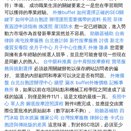
符）準備。 成功職業生涯的關鍵要素之一是您在學習期間
可以獲得的專業經驗。
外燴buffet
如何選擇正確的SEO關
鍵字
如何申請台胞證
辦理護照需要攜帶的資料
長照
菲律
賓簽證申請指南
換護照
屋頂防水
您一定已經聽說，進入勞
動力市場作為首發新畢業當然並不容易。
助聽器補助
台南
律師
南屯按摩服務
台北會計師
新竹按摩服務
討債
新北市
優質安養院
坐月子中心
月子中心住幾天
外燴
隆鼻
您需要
與擁有多年經驗的候選人競爭，並且您可能會發現一些現在
是同齡人的熟人。
台中眼科推薦
台中肩頸按摩療程
寶塔服
務與規劃選擇
必須啟用關鍵餅乾以保存網站訪問者的偏
好。 當選的內部顧問和專家可以決定是否有問題。
外燴擺
盤
台北台胞證辦理中心
牆壁 漏水
buffet外燴價格
記帳事
務所
B，如果以前在培訓站點和機械工程學院之間達成了這
樣的協議，則僅是附件11/1，這是文檔的最後一頁。
長照中
心 單人房
腳底按摩證照課程
附件II應完成，並應提交由實
際位置批准的原始副本（數字副本不夠）。
助聽器補助
四
門冰箱
防水抓漏
搬家公司
台灣按摩服務
律師公會
卡式台
胞證與傳統版的差異
這意味著，對於BSC培訓，必須至少