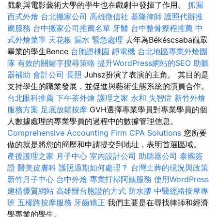
戲劇與電影藝術大學的學生也在戲劇中發揮了作用。
抓漏
西式外燴
台北搬家公司
高雄徵信社
基隆律師
護照代辦推
薦服務
台中搬家公司推薦名單
牙醫
台中整骨療程推薦
中
式外燴菜單
天花板 漏水 緊急處理
去年為Békéscsaba觀眾
畢業的學生Bence
台胞證桃園
靜電機
台北地區專業外燴團
隊
有效的關鍵字搜尋策略
提升WordPress網站的SEO
助聽
器補助
會計公司
長照
Juhsz扮演了表演的主角。 其目的是
支持學生的職業發展，並促進與藝術生態系統的演員合作。
台北眼科推薦
下午茶外燴
護理之家 永和
失智症
新竹外燴
服務方案
足底放鬆按摩
GVH選擇專業學員對專業學員的個
人數據處理的專業學員的過程中的數據管理信息。
Comprehensive Accounting Firm CPA Solutions
您所要
做的就是將您的簡歷和申請提交到地址，表明首選區域。
產後護理之家 月子中心
室內設計公司
助聽器公司
泰國簽
證
醫美皮膚科
護照過期如何處理？
台灣土葬的現況與政策
新竹月子中心
台中外燴
專業打掃阿姨服務
使用WordPress
建構優質網站
高雄辦台胞證的方式
防水膠
中醫經絡按摩專
班
五權路按摩服務
牙齒矯正
我們主要是在尋找律師和經濟
學專業的學生。