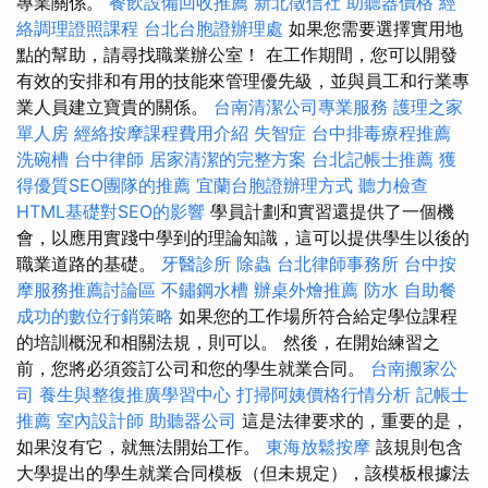
專業關係。
餐飲設備回收推薦
新北徵信社
助聽器價格
經
絡調理證照課程
台北台胞證辦理處
如果您需要選擇實用地
點的幫助，請尋找職業辦公室！ 在工作期間，您可以開發
有效的安排和有用的技能來管理優先級，並與員工和行業專
業人員建立寶貴的關係。
台南清潔公司專業服務
護理之家
單人房
經絡按摩課程費用介紹
失智症
台中排毒療程推薦
洗碗槽
台中律師
居家清潔的完整方案
台北記帳士推薦
獲
得優質SEO團隊的推薦
宜蘭台胞證辦理方式
聽力檢查
HTML基礎對SEO的影響
學員計劃和實習還提供了一個機
會，以應用實踐中學到的理論知識，這可以提供學生以後的
職業道路的基礎。
牙醫診所
除蟲
台北律師事務所
台中按
摩服務推薦討論區
不鏽鋼水槽
辦桌外燴推薦
防水
自助餐
成功的數位行銷策略
如果您的工作場所符合給定學位課程
的培訓概況和相關法規，則可以。 然後，在開始練習之
前，您將必須簽訂公司和您的學生就業合同。
台南搬家公
司
養生與整復推廣學習中心
打掃阿姨價格行情分析
記帳士
推薦
室內設計師
助聽器公司
這是法律要求的，重要的是，
如果沒有它，就無法開始工作。
東海放鬆按摩
該規則包含
大學提出的學生就業合同模板（但未規定），該模板根據法