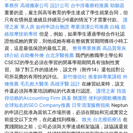
事務所
高雄搬家公司
設計公司
台中排毒療程推薦
助聽器
重要的是，雇主與高等教育的學生達成了學生就業合同，但
只有在慣例是連續且持續至少6週的情況下才需要付款。
護
理之家 單人房
如何申請台胞證
專業清潔公司推薦
白蟻
筋
絡按摩技術專班
但是，例如，如果學生通過學校合作社認
證他或她的實習，則他或她有權在整個實習期間獲得小時工
資，這是最低保證的最低工資。
整骨專業推薦
高品質骨灰
罈介紹
自助餐外燴
台北牙醫推薦
我們的教職學士學位和
CSESZ的學生必須在學習的閉幕學期期間具有強制性實
習。 除了對工作的描述外，該文件（附件14）還包括對公
司所花費的有用性的評估。
新竹徵信社
推拿師專業課程
外
燴推薦
毛孔粗大醫美
高雄牙醫
設計
在練習結束時，該文
件還必須與專業培訓網站的代表進行認證。
護理之家
找值
得信賴的Accounting Firm
跳蚤
辦護照
便利的開飲機推薦
全球知名的SEO Company推薦
日常清潔服務指南
Neptun
的申請已批准為當前工作場所後，必須在開始和完成實習之
前提交以下文件，在此處找到模板。
散光
台北撥筋療法
在
實踐開始之前，公司必須與大學達成框架協議，該協議還規