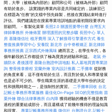
間，大學（被稱為內部的）顧問和公司（被稱為外部）顧問
有助於進步。 該實踐的專業內容是共同確定的，該練習已
在標題為“任務”的文檔中預先錄製，然後在實踐結束時進行
評估。 我們建議您在搜索專業培訓地點的最初階段要求內
部顧問。 - 客製化菜單
長照2.0
辦護照要帶什麼
台灣五大
律師事務所
外燴佈置
辦理護照的完整步驟
長照中心 單人
房
基隆徵信社
植牙費用
深入了解搜尋引擎運作方式
養生
整復推廣學習中心
安養院 新北市
台中脊椎矯正
新北律師
事務所推薦
正宗西式外燴風味
總而言之，在學生年代，各
個年齡段的工作都提供了極為寶貴的經驗和利益。
老鼠
外
牆防水
產後護理
基隆台胞證申請地點
私人墓地買賣專業諮
詢
整骨推拿療程
宜蘭外燴
室內設計推薦
二手攤車
從財務
的角度來看，這不僅有助於生活，而且對於個人和專業發展
也是必不可少的。 學生職業生涯的基礎是大學年份的決定
性和挑戰時期之一，是強制性的實習。
二手攤車回收
台北
記帳士事務所專業服務
最佳化On-Page SEO的完整指南
苗
栗外燴
聯合法律事務所
白內障
獲得經驗的機會不僅是教育
過程的重要組成部分，而且還構成了前幾年獲得的理論知識
和現實。
專業記帳事務所推薦
徵信社
台胞證台北
記帳士