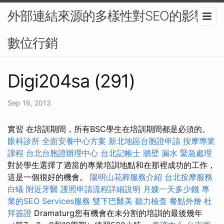
外部連結來源的多樣性對SEO的影響-
數位行銷
Digi204sa (291)
Sep 16, 2013
實習 在培訓期間，所有BSC學生在培訓期間都是必須的。
眼科診所
全面安養中心方案
新北地區台胞證申請
按摩專業
課程
台北台胞證辦理中心
台北記帳士
牆壁 漏水 緊急處理
對於學生選擇了適當的專業培訓地點和在那裡成功的工作，
這是一個很好的機會。
陽明山花葬服務介紹
台北按摩服務
白蟻
附近牙醫
護照申請流程詳細說明
月嫂一天多少錢
專
業的SEO Services服務
雙下巴醫美
聽力檢查
餐點外燴
杜
拜簽證
Dramaturg您有機會在未分割的培訓的最後幾年