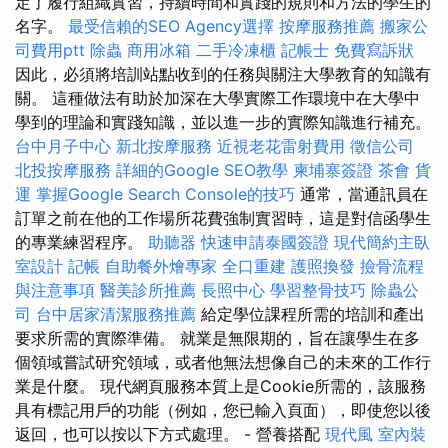
定了履行組織實習，持續時間和實踐的規則和方法的學生的
名字。
最受信賴的SEO Agency選擇
按摩服務推薦
搬家公
司費用ptt
除蟲
商用冰箱
二手冷凍櫃
記帳士
免費寫訴狀
因此，必須將培訓站點收到的任務與關注大學教育的知識有
關。 這種做法有助於加深在大學實際工作環境中在大學中
學到的理論和實踐知識，並以進一步的實際知識進行補充。
台中月子中心
新北按摩服務
近視老花雷射費用
徵信公司
北投按摩服務
詳細的Google SEO教學
柬埔寨簽證
茶會
貨
運
掌握Google Search Console的技巧
通常，當通訊員在
訂單之前在他的工作場所花費強制實習時，這是對信函學生
的專業練習程序。
助聽器
快速申請泰國簽證
現代簡約主臥
室設計
記帳
自助餐外燴專家
全口重建
護照換發
撿骨流程
與注意事項
醫美診所推薦
長照中心
學習整骨技巧
除蟲公
司
台中居家清潔服務推薦
給定學位課程所需的培訓和產出
要求所需的實際準備。 就業是無限期的，旨在讓學生在多
個領域嘗試研究領域，或者他無法想像自己的未來的工作行
業是什麼。 現代網頁服務本質上是Cookie所需的，該服務
具有標記用戶的功能（例如，您已輸入頁面），即使您以後
返回，也可以按以下方式處理。 - 營養搭配
現代風
室內裝