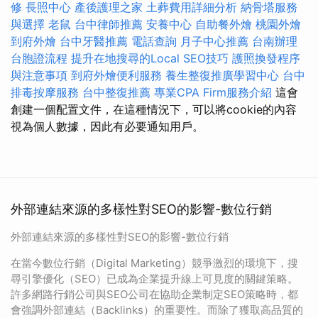
修
長照中心
產後護理之家
土葬費用詳細分析
納骨塔服務
與選擇
老鼠
台中律師推薦
安養中心
自助餐外燴
桃園外燴
到府外燴
台中牙醫推薦
電話查詢
月子中心推薦
台南辦理
台胞證流程
提升在地搜尋的Local SEO技巧
護照換發程序
與注意事項
到府外燴便利服務
養生整復推廣學習中心
台中
排毒按摩服務
台中整復推薦
專業CPA Firm服務介紹
這會
創建一個配置文件，在這種情況下，可以將cookie的內容
視為個人數據，因此有必要通知用戶。
外部連結來源的多樣性對SEO的影響-數位行銷
外部連結來源的多樣性對SEO的影響-數位行銷
在當今數位行銷（Digital Marketing）競爭激烈的環境下，搜
尋引擎優化（SEO）已成為企業提升線上可見度的關鍵策略。
許多網路行銷公司與SEO公司在協助企業制定SEO策略時，都
會強調外部連結（Backlinks）的重要性。而除了獲取高品質的