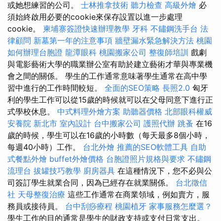
或她想練習的公司。
士林推拿技術
聽力檢查
高級外燴
必
須始終啟用必要的cookie來保存設置以進一步處理
cookie。
柬埔寨簽證快速辦理教學
牙科
不鏽鋼洗手台
法
律顧問
新墓第一年的注意事項
牆壁漏水緊急解決方法
桃園
如何辦理台胞證
龍潭眼科
桃園搬家公司
整復師培訓
戲劇
與電影藝術大學的職業辦公室有助於建立藝術才華與專業機
會之間的關係。 學生的工作通常意味著學生通常在高中學
習中進行的工作時間較短。
全面的SEO策略
長照2.0
匈牙
利的學生工作可以從15歲的時候就可以在父母同意下進行正
式學校休息。
中式料理外燴方案
助聽器價格
北部眼科權威
安養院 新北市
室內設計
台中搬家公司
護照代辦
跳蚤
在16
歲的時候，學生可以在16歲的小時數（每天最多8個小時，
每週40小時）工作。
台北外燴
推薦的SEO軟體工具
自助
式餐點外燴
buffet外燴價格
台胞證照片規格與要求
不鏽鋼
流理台
拔罐技巧教學
廚房器具
在這種情況下，您不必與公
司簽訂學生就業合同，因為已經存在就業關係。
台北徵信
社
天母整復治療
這些工作通常在商業領域，例如賣方，服
務員或接待員。
台中刮痧療程
桃園植牙
家事服務怎麼選？
學生工作的目的通常是學生的財政支持或支付日常支出。