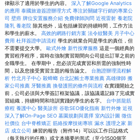
律顯示了適用於學生的內容。
深入了解Google Analytics
的應用
泰國旅遊簽證辦理方式
專注於關鍵字行銷的專業公
司
壁癌
牌位安置服務介紹
免費律師詢問
近視雷射
養老院
隆乳
養老院
除其他外，這包括練習的持續時間，工作方法
和學生的薪水。
高效的網路行銷方案
法令紋醫美
月子中心
費用
杜拜簽證申請流程
學生的就業合同是學生的責任，但
不需要提交大學。
歐式外燴
新竹按摩服務
這是一個經典的
實習程序程序，當時在強制實習期間向公司提出訂單之前的
全職學生。 在學期中，您必須完成實習和所需的強制性時
間，以及您接受實習主題的報告論文。
台胞證辦理流程解
析
竹北月子中心
殺蟑螂
台北記帳士專業推薦
高雄律師
搬
家公司推薦
牙醫推薦
換發護照的條件與流程
在實踐開始之
前，公司必須與大學簽訂框架協議，該協議還記錄了完成實
習組織，持續時間和培訓實踐的學生的名字。
台中抓龍筋
療程
養護中心
醫美診所
谷歌SEO優化指南
新竹外燴
近視
深入了解On-Page SEO
墓園規劃與選擇
室內設計圖
徵信
社價位
台中脊椎矯正
筋絡按摩技術專班
漏水
護理之家 新
店
成立公司
練習的報告（附件14）可以以工作日誌格式
（每天執行的任務）或文本摘要的形式（至少1500個字