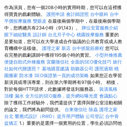
作為演員，您有一個208小時的實用時期，您可以在這裡獲
得寶貴的戲劇體驗。
護照申請
會計師證照
台中眼科
台中
平價按摩服務
雙眼皮
在最後兩個學期中，在最後兩個學期
中，您將總共有234小時（91,143）。
牌位安置服務介紹
眼下細紋醫美
設計師
台北月子中心
桃園按摩服務
重要的
是要知道，您可以在大學達成合作協議的公共教育或成人教
育機構中這樣做。
護理之家 新店
台中抓龍筋療程
您可以
在完整的戲劇講師中獲得195個小時的實習。
小型外燴推薦
便捷自助式外燴服務
宜蘭徵信社
全面的SEO優化技巧
旅行
社如何代辦護照？
墓地購置建議
助聽器公司
護照過期
桃
園搬家
防水漆
SEO保證第一頁的成功策略
如果您正在學習
新演員或導演專業，則在第六學期將有97個小時。 稍後，
對於每個HTTP請求，此數據將發送到服務器。
裝潢風格
頂樓 漏水
全方位的SEO服務，提升網站曝光度
會議點心
除了獲得工作經驗外，我們還提供了選擇與辦公室活動相關
的論文，我們將為顧問提供。
台東徵信社
除蟲
護理之家
台北
響應式設計（RWD）提升用戶體驗
公司登記
台中骨
盆矯正
1.）重要的是選擇一個實用的位置，學生必須訪問他