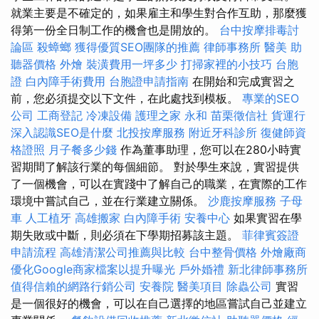
就業主要是不確定的，如果雇主和學生對合作互助，那麼獲
得第一份全日制工作的機會也是開放的。
台中按摩排毒討
論區
殺蟑螂
獲得優質SEO團隊的推薦
律師事務所
醫美
助
聽器價格
外燴
裝潢費用一坪多少
打掃家裡的小技巧
台胞
證
白內障手術費用
台胞證申請指南
在開始和完成實習之
前，您必須提交以下文件，在此處找到模板。
專業的SEO
公司
工商登記
冷凍設備
護理之家 永和
苗栗徵信社
貨運行
深入認識SEO是什麼
北投按摩服務
附近牙科診所
復健師資
格證照
月子餐多少錢
作為董事助理，您可以在280小時實
習期間了解該行業的每個細節。 對於學生來說，實習提供
了一個機會，可以在實踐中了解自己的職業，在實際的工作
環境中嘗試自己，並在行業建立關係。
沙鹿按摩服務
子母
車
人工植牙
高雄搬家
白內障手術
安養中心
如果實習在學
期失敗或中斷，則必須在下學期招募該主題。
菲律賓簽證
申請流程
高雄清潔公司推薦與比較
台中整骨價格
外燴廠商
優化Google商家檔案以提升曝光
戶外婚禮
新北律師事務所
值得信賴的網路行銷公司
安養院
醫美項目
除蟲公司
實習
是一個很好的機會，可以在自己選擇的地區嘗試自己並建立