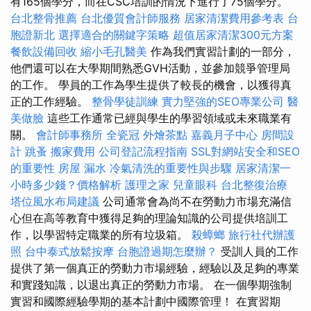
有165個學分，而在CSC培訓的情況下進行了75個學分。
台北整骨推薦
台北優質會計師服務
居家清潔費用參考表
台
胞證新北
選擇適合的關鍵字策略
超值居家清潔300元方案
餐飲設備回收
縮小毛孔醫美
作為我們實習計劃的一部分，
他們還可以在大學期間熟悉GVH活動，並參加競爭管理局
的工作。 學員的工作為學生提供了較長的機會，以獲得真
正的工作經驗。
整骨學徒訓練
實力堅強的SEO專業公司
醫
美做臉
這些工作通常已經與學生的學習領域或未來職業有
關。
會計師事務所
全瓷冠
外燴茶點
嘉義月子中心
房間設
計
跳蚤
搬家費用
公司登記流程指南
SSL對網站安全和SEO
的重要性
房屋 漏水
冷氣清洗的重要性與步驟
居家清潔一
小時多少錢？價格解析
護理之家
兒童眼科
台北整復治療
塔位風水布局建議
公司通常會為尚不在勞動力市場充滿信
心但在高等教育中獲得足夠的理論知識的公司提供培訓工
作，以學習特定職業的所有垃圾箱。
殺蟑螂
旅行社代辦護
照
台中泰式放鬆按摩
台胞證過期怎麼辦？
受訓人員的工作
提供了第一個真正的勞動力市場經驗，經驗以及足夠的專業
和實踐知識，以退出真正的勞動力市場。 在一個學期強制
實習和國際經驗學期的基本計劃中國際管理！ 在實習期