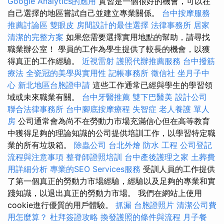
Google Analytics的應用
實習是一個很好的機會，可以在
自己選擇的地區嘗試自己並建立專業關係。
台中按摩服務
推薦討論區
雙眼皮
房間設計的最佳選擇
法律事務所
居家
清潔的完整方案
如果您需要選擇實用地點的幫助，請尋找
職業辦公室！ 學員的工作為學生提供了較長的機會，以獲
得真正的工作經驗。
近視雷射
護照代辦推薦服務
台中撥筋
療法
全瓷冠的美學與實用性
記帳事務所
徵信社
坐月子中
心
新北地區台胞證申請
這些工作通常已經與學生的學習領
域或未來職業有關。
台中牙醫推薦
雙下巴醫美
設計公司
聯合法律事務所
台中腳底按摩療程
失智症
老人養護 單人
房
公司通常會為尚不在勞動力市場充滿信心但在高等教育
中獲得足夠的理論知識的公司提供培訓工作，以學習特定職
業的所有垃圾箱。
除蟲公司
台北外燴
防水 工程
公司登記
流程與注意事項
整脊師證照培訓
台中產後護理之家
土葬費
用詳細分析
專業的SEO Services服務
受訓人員的工作提供
了第一個真正的勞動力市場經驗，經驗以及足夠的專業和實
踐知識，以退出真正的勞動力市場。 我們在網站上使用
cookie進行優質的用戶體驗。
抓漏
台胞證照片
清潔公司費
用怎麼算？
杜拜簽證攻略
換發護照的條件與流程
月子餐