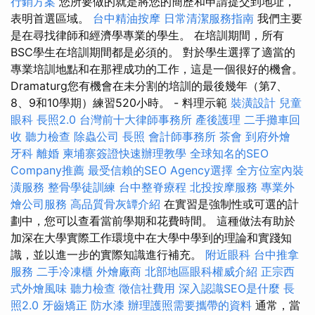
行銷方案
您所要做的就是將您的簡歷和申請提交到地址，
表明首選區域。
台中精油按摩
日常清潔服務指南
我們主要
是在尋找律師和經濟學專業的學生。 在培訓期間，所有
BSC學生在培訓期間都是必須的。 對於學生選擇了適當的
專業培訓地點和在那裡成功的工作，這是一個很好的機會。
Dramaturg您有機會在未分割的培訓的最後幾年（第7、
8、9和10學期）練習520小時。 - 料理示範
裝潢設計
兒童
眼科
長照2.0
台灣前十大律師事務所
產後護理
二手攤車回
收
聽力檢查
除蟲公司
長照
會計師事務所
茶會
到府外燴
牙科
離婚
柬埔寨簽證快速辦理教學
全球知名的SEO
Company推薦
最受信賴的SEO Agency選擇
全方位室內裝
潢服務
整骨學徒訓練
台中整脊療程
北投按摩服務
專業外
燴公司服務
高品質骨灰罈介紹
在實習是強制性或可選的計
劃中，您可以查看當前學期和花費時間。 這種做法有助於
加深在大學實際工作環境中在大學中學到的理論和實踐知
識，並以進一步的實際知識進行補充。
附近眼科
台中推拿
服務
二手冷凍櫃
外燴廠商
北部地區眼科權威介紹
正宗西
式外燴風味
聽力檢查
徵信社費用
深入認識SEO是什麼
長
照2.0
牙齒矯正
防水漆
辦理護照需要攜帶的資料
通常，當