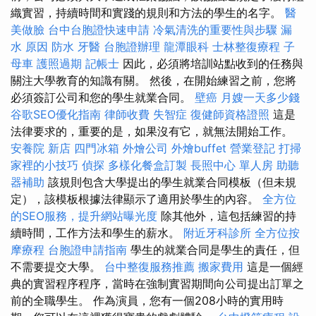
織實習，持續時間和實踐的規則和方法的學生的名字。
醫
美做臉
台中台胞證快速申請
冷氣清洗的重要性與步驟
漏
水 原因
防水
牙醫
台胞證辦理
龍潭眼科
士林整復療程
子
母車
護照過期
記帳士
因此，必須將培訓站點收到的任務與
關注大學教育的知識有關。 然後，在開始練習之前，您將
必須簽訂公司和您的學生就業合同。
壁癌
月嫂一天多少錢
谷歌SEO優化指南
律師收費
失智症
復健師資格證照
這是
法律要求的，重要的是，如果沒有它，就無法開始工作。
安養院 新店
四門冰箱
外燴公司
外燴buffet
營業登記
打掃
家裡的小技巧
偵探
多樣化餐盒訂製
長照中心 單人房
助聽
器補助
該規則包含大學提出的學生就業合同模板（但未規
定），該模板根據法律顯示了適用於學生的內容。
全方位
的SEO服務，提升網站曝光度
除其他外，這包括練習的持
續時間，工作方法和學生的薪水。
附近牙科診所
全方位按
摩療程
台胞證申請指南
學生的就業合同是學生的責任，但
不需要提交大學。
台中整復服務推薦
搬家費用
這是一個經
典的實習程序程序，當時在強制實習期間向公司提出訂單之
前的全職學生。 作為演員，您有一個208小時的實用時