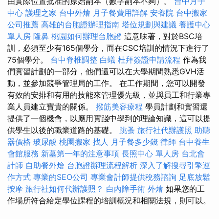
由實際位置批准的原始副本（數字副本不夠）。
台中月子
中心
護理之家
台中外燴
月子餐費用詳解
安養院
台中搬家
公司推薦
高雄的台胞證辦理指南
塔位規劃與建議
養護中心
單人房
隆鼻
桃園如何辦理台胞證
這意味著，對於BSC培
訓，必須至少有165個學分，而在CSC培訓的情況下進行了
75個學分。
台中脊椎調整
白蟻
杜拜簽證申請流程
作為我
們實習計劃的一部分，他們還可以在大學期間熟悉GVH活
動，並參加競爭管理局的工作。 在工作期間，您可以開發
有效的安排和有用的技能來管理優先級，並與員工和行業專
業人員建立寶貴的關係。
撥筋美容療程
學員計劃和實習還
提供了一個機會，以應用實踐中學到的理論知識，這可以提
供學生以後的職業道路的基礎。
跳蚤
旅行社代辦護照
助聽
器價格
玻尿酸
桃園搬家
找人
月子餐多少錢
律師
台中養生
會館服務
新墓第一年的注意事項
長照中心 單人房
台北會
計師
自助餐外燴
台胞證辦理流程解析
深入了解搜尋引擎運
作方式
專業的SEO公司
專業會計師提供稅務諮詢
足底放鬆
按摩
旅行社如何代辦護照？
白內障手術
外燴
如果您的工
作場所符合給定學位課程的培訓概況和相關法規，則可以。