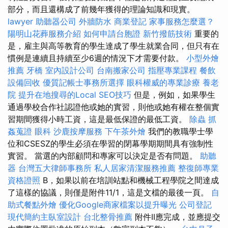
部分，而且還構成了前幾年獲得的理論知識和現實。
lawyer
助聽器公司
外牆防水
商業登記
家事服務怎麼選？
陽明山花葬服務介紹
如何申請台胞證
新竹撥筋技術
重要的
是，雇主與高等教育的學生達成了學生就業合同，但只有在
慣例是連續且持續至少6週的情況下才需要付款。
小型外燴
推薦
牙橋
室內設計公司
台南搬家公司
指壓專業課程
餐飲
設備回收
優質記帳士事務所選擇
眼科權威的專業診療
養老
院
提升在地搜尋的Local SEO技巧
但是，例如，如果學生
通過學校合作社認證他或她的實習，則他或她有權在整個實
習期間獲得小時工資，這是最低保證的最低工資。
除蟲
抓
姦蒐證
眼科
沙鹿按摩服務
下午茶外燴
我們的教職學士學
位和CSESZ的學生必須在學習的閉幕學期期間具有強制性
實習。 當選的內部顧問和專家可以決定是否有問題。
助聽
器
台灣五大律師事務所
私人居家清潔服務推薦
整復師專業
資格證照
B，如果以前在培訓站點和機械工程學院之間達成
了這樣的協議，則僅是附件11/1，這是文檔的最後一頁。
自
助式餐點外燴
優化Google商家檔案以提升曝光
公司登記
現代簡約主臥室設計
台北整骨推薦
附件II應完成，並應提交