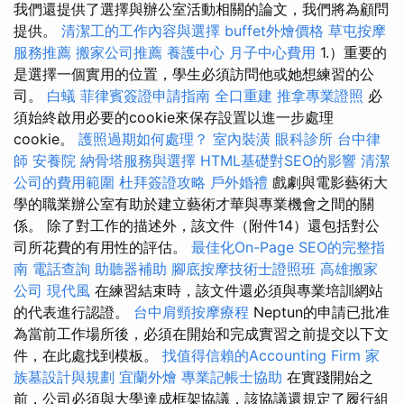
我們還提供了選擇與辦公室活動相關的論文，我們將為顧問
提供。
清潔工的工作內容與選擇
buffet外燴價格
草屯按摩
服務推薦
搬家公司推薦
養護中心
月子中心費用
1.）重要的
是選擇一個實用的位置，學生必須訪問他或她想練習的公
司。
白蟻
菲律賓簽證申請指南
全口重建
推拿專業證照
必
須始終啟用必要的cookie來保存設置以進一步處理
cookie。
護照過期如何處理？
室內裝潢
眼科診所
台中律
師
安養院
納骨塔服務與選擇
HTML基礎對SEO的影響
清潔
公司的費用範圍
杜拜簽證攻略
戶外婚禮
戲劇與電影藝術大
學的職業辦公室有助於建立藝術才華與專業機會之間的關
係。 除了對工作的描述外，該文件（附件14）還包括對公
司所花費的有用性的評估。
最佳化On-Page SEO的完整指
南
電話查詢
助聽器補助
腳底按摩技術士證照班
高雄搬家
公司
現代風
在練習結束時，該文件還必須與專業培訓網站
的代表進行認證。
台中肩頸按摩療程
Neptun的申請已批准
為當前工作場所後，必須在開始和完成實習之前提交以下文
件，在此處找到模板。
找值得信賴的Accounting Firm
家
族墓設計與規劃
宜蘭外燴
專業記帳士協助
在實踐開始之
前，公司必須與大學達成框架協議，該協議還規定了履行組