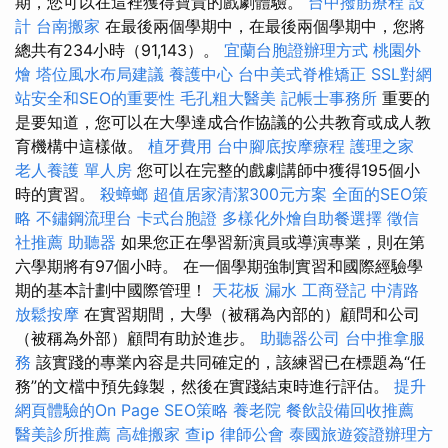
期，您可以在這裡獲得寶貴的戲劇體驗。
台中撥筋療程
設
計
台南搬家
在最後兩個學期中，在最後兩個學期中，您將
總共有234小時（91,143）。
宜蘭台胞證辦理方式
桃園外
燴
塔位風水布局建議
養護中心
台中美式脊椎矯正
SSL對網
站安全和SEO的重要性
毛孔粗大醫美
記帳士事務所
重要的
是要知道，您可以在大學達成合作協議的公共教育或成人教
育機構中這樣做。
植牙費用
台中腳底按摩療程
護理之家
老人養護 單人房
您可以在完整的戲劇講師中獲得195個小
時的實習。
殺蟑螂
超值居家清潔300元方案
全面的SEO策
略
不鏽鋼流理台
卡式台胞證
多樣化外燴自助餐選擇
徵信
社推薦
助聽器
如果您正在學習新演員或導演專業，則在第
六學期將有97個小時。 在一個學期強制實習和國際經驗學
期的基本計劃中國際管理！
天花板 漏水
工商登記
中清路
放鬆按摩
在實習期間，大學（被稱為內部的）顧問和公司
（被稱為外部）顧問有助於進步。
助聽器公司
台中推拿服
務
該實踐的專業內容是共同確定的，該練習已在標題為“任
務”的文檔中預先錄製，然後在實踐結束時進行評估。
提升
網頁體驗的On Page SEO策略
養老院
餐飲設備回收推薦
醫美診所推薦
高雄搬家
查ip
律師公會
泰國旅遊簽證辦理方