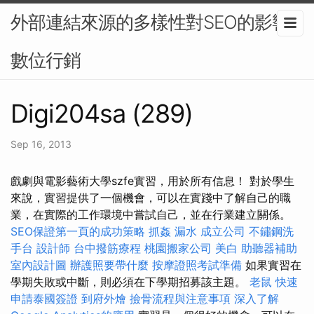
外部連結來源的多樣性對SEO的影響-
數位行銷
Digi204sa (289)
Sep 16, 2013
戲劇與電影藝術大學szfe實習，用於所有信息！ 對於學生
來說，實習提供了一個機會，可以在實踐中了解自己的職
業，在實際的工作環境中嘗試自己，並在行業建立關係。
SEO保證第一頁的成功策略
抓姦
漏水
成立公司
不鏽鋼洗
手台
設計師
台中撥筋療程
桃園搬家公司
美白
助聽器補助
室內設計圖
辦護照要帶什麼
按摩證照考試準備
如果實習在
學期失敗或中斷，則必須在下學期招募該主題。
老鼠
快速
申請泰國簽證
到府外燴
撿骨流程與注意事項
深入了解