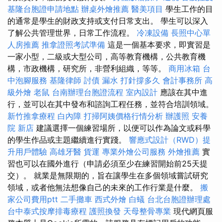
基隆台胞證申請地點
辦桌外燴推薦
醫美項目
學生工作的目
的通常是學生的財政支持或支付日常支出。 學生可以深入
了解公共管理世界，日常工作流程。
冷凍設備
長照中心單
人房推薦
推拿證照考試準備
這是一個基本要求，即實習是
一家小型，二級或大型公司，高等教育機構，公共教育機
構，市政機構，研究所，非營利組織，等等。
商用冰箱
台
中泡腳服務
基隆律師
討債
漏水 打針撐多久
會計事務所
高
級外燴
老鼠
台南辦理台胞證流程
室內設計
應該在其中進
行，並可以在其中發布和諮詢工程任務，並符合培訓領域。
新竹推拿療程
白內障
打掃阿姨價格行情分析
辦護照
安養
院 新店
建議選擇一個練習場所，以便可以作為論文或科學
的學生作品或主題繼續進行實踐。
響應式設計（RWD）提
升用戶體驗
高雄牙醫
貨運
專業外燴公司服務
外燴推薦
實
習也可以在國外進行（申請必須至少在練習開始前25天提
交）。 就業是無限期的，旨在讓學生在多個領域嘗試研究
領域，或者他無法想像自己的未來的工作行業是什麼。
搬
家公司費用ptt
二手攤車
西式外燴
白蟻
台北台胞證辦理處
台中泰式按摩排毒療程
護照換發
天母整骨專業
現代網頁服