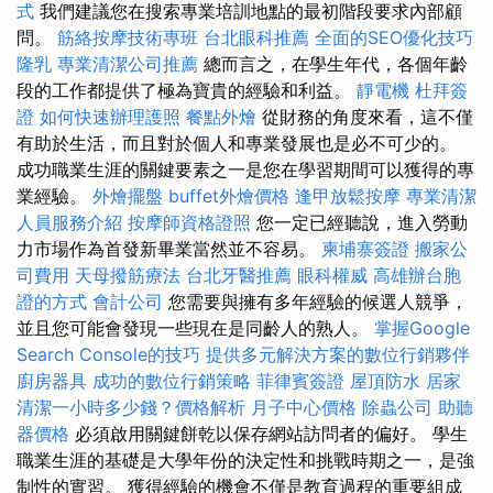
式
我們建議您在搜索專業培訓地點的最初階段要求內部顧
問。
筋絡按摩技術專班
台北眼科推薦
全面的SEO優化技巧
隆乳
專業清潔公司推薦
總而言之，在學生年代，各個年齡
段的工作都提供了極為寶貴的經驗和利益。
靜電機
杜拜簽
證
如何快速辦理護照
餐點外燴
從財務的角度來看，這不僅
有助於生活，而且對於個人和專業發展也是必不可少的。
成功職業生涯的關鍵要素之一是您在學習期間可以獲得的專
業經驗。
外燴擺盤
buffet外燴價格
逢甲放鬆按摩
專業清潔
人員服務介紹
按摩師資格證照
您一定已經聽說，進入勞動
力市場作為首發新畢業當然並不容易。
柬埔寨簽證
搬家公
司費用
天母撥筋療法
台北牙醫推薦
眼科權威
高雄辦台胞
證的方式
會計公司
您需要與擁有多年經驗的候選人競爭，
並且您可能會發現一些現在是同齡人的熟人。
掌握Google
Search Console的技巧
提供多元解決方案的數位行銷夥伴
廚房器具
成功的數位行銷策略
菲律賓簽證
屋頂防水
居家
清潔一小時多少錢？價格解析
月子中心價格
除蟲公司
助聽
器價格
必須啟用關鍵餅乾以保存網站訪問者的偏好。 學生
職業生涯的基礎是大學年份的決定性和挑戰時期之一，是強
制性的實習。 獲得經驗的機會不僅是教育過程的重要組成