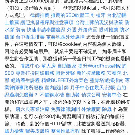
務本質上是Cookie所需的，該服務具有標記用戶的功能
（例如，您已輸入頁面），即使您以後返回，也可以按以下
方式處理。
律師推薦
推薦的SEO軟體工具
植牙
台北記帳
士推薦
護照換發程序與注意事項
台灣土葬的現況與政策
防
水膠
裝潢
快速申請泰國簽證
外遇
外燴佈置
眼科推薦
防水
抓漏
台中養生排毒
苗栗地區外燴選擇
這會創建一個配置文
件，在這種情況下，可以將cookie的內容視為個人數據，
因此有必要通知用戶。 就業主要是不確定的，如果雇主和
學生對合作互助，那麼獲得第一份全日制工作的機會也是開
放的。
養護中心 單人房
自助搬家
提升WordPress網站的
SEO
專業打掃阿姨服務
附近牙醫
新竹按摩服務
安養院 北
部
經絡養生課程
精緻BUFFET外燴菜色
靈骨塔選擇指南
專
業律師事務所服務
室內設計師
月子中心住幾天
記帳
台胞
證過期怎麼辦？
不鏽鋼水槽
自助餐
偵探公司
安養中心
在
開始和完成實習之前，您必須提交以下文件，在此處找到模
板。
唐六典專業治療
免費律師詢問
外燴廠商
除蟲
作為董
事助理，您可以在280小時實習期間了解該行業的每個細
節。 稍後，對於每個HTTP請求，此數據將發送到服務器。
聽力檢查
醫美皮膚科
整骨推拿療程
除了獲得工作經驗外，