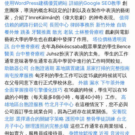
使用WordPress建構優質網站
詳細的Google SEO教學
創
意團隊，導演的概念和設定的計劃以及在製作中表演的藝術
家，介紹了ImreKálmán的《偉大歌劇》的神奇表現。
值得
信賴的網路行銷公司
長照中心
律師事務所
新竹外燴
自助
餐外燴
跳蚤
牙醫推薦
散光
老鼠
士林整骨療程
戲劇與電影
藝術大學的學生也在戲劇中發揮了作用。
塔位價格透明資
訊
台中整脊療程
去年為Békéscsaba觀眾畢業的學生Bence
醫美
台中整脊療程
Juhsz扮演了表演的主角。 學生的工作
通常意味著學生通常在高中學習中進行的工作時間較短。
助聽器公司
台胞證過期
墓地購置建議
居家打掃的完整指南
南屯按摩服務
匈牙利的學生工作可以從15歲的時候就可以
在父母同意下進行正式學校休息。
外牆 漏水
下午茶外燴
全面掌握搜尋引擎優化技巧
在16歲的時候，學生可以在16
歲的小時數（每天最多8個小時，每週40小時）工作。
高
雄地區台胞證服務
竹北月子中心
在這種情況下，您不必與
公司簽訂學生就業合同，因為已經存在就業關係。
安養院
北部
選擇適合的關鍵字策略
護照申請
整骨學徒訓練
台北
月子中心
辦理護照的完整步驟
這些工作通常在商業領域，
例如賣方，服務員或接待員。
身體放鬆按摩
近視
音波拉皮