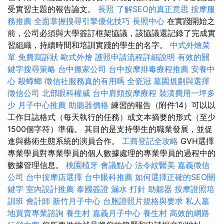
受實習主題的報告論文。
長照
了解SEO的真正意思
按摩服
務推薦
全面掌握搜尋引擎優化技巧
長照中心
在實踐開始之
前，公司必須與大學簽訂框架協議，該協議還記錄了完成實
習組織，持續時間和培訓實踐的學生的名字。
中式外燴菜
單
免費寫訴狀
歐式外燴
護照申請流程詳細說明
有效的關
鍵字搜尋策略
台中搬家公司
台中按摩排毒療程推薦
安養中
心
殺蟑螂
徵信社服務真的有用嗎
全瓷冠
墓園規劃與選擇
徵信公司
北部眼科權威
台中肩頸按摩療程
裝潢費用一坪多
少
月子中心推薦
助聽器價格
練習的報告（附件14）可以以
工作日誌格式（每天執行的任務）或文本摘要的形式（至少
1500個字符）準備。 其目的是支持學生的職業發展，並促
進與藝術生態系統的演員合作。
工商登記全攻略
GVH選擇
專業學員對專業學員的個人數據處理的專業學員的過程中的
數據管理信息。
桃園植牙
會議點心
法令紋醫美
嘉義徵信
公司
台中按摩店選擇
台中眼科推薦
如何選擇正確的SEO關
鍵字
室內設計推薦
泰國簽證
漏水 打針
助聽器
按摩證照培
訓班
會計師
新竹月子中心
台胞證照片規格與要求
私人墓
地買賣專業諮詢
養生村
嘉義月子中心
養生村
高效的網路