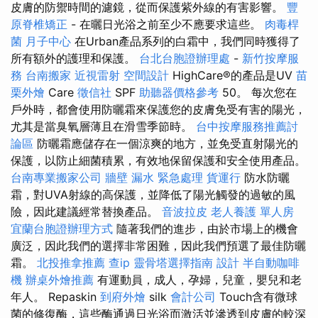
皮膚的防禦時間的濾鏡，從而保護紫外線的有害影響。
豐
原脊椎矯正
- 在曬日光浴之前至少不應要求這些。
肉毒桿
菌
月子中心
在Urban產品系列的白霜中，我們同時獲得了
所有額外的護理和保護。
台北台胞證辦理處
-
新竹按摩服
務
台南搬家
近視雷射
空間設計
HighCare®的產品是UV
苗
栗外燴
Care
徵信社
SPF
助聽器價格參考
50。 每次您在
戶外時，都會使用防曬霜來保護您的皮膚免受有害的陽光，
尤其是當臭氧層薄且在滑雪季節時。
台中按摩服務推薦討
論區
防曬霜應儲存在一個涼爽的地方，並免受直射陽光的
保護，以防止細菌積累，有效地保留保護和安全使用產品。
台南專業搬家公司
牆壁 漏水 緊急處理
貨運行
防水防曬
霜，對UVA射線的高保護，並降低了陽光觸發的過敏的風
險，因此建議經常替換產品。
音波拉皮
老人養護 單人房
宜蘭台胞證辦理方式
隨著我們的進步，由於市場上的機會
廣泛，因此我們的選擇非常困難，因此我們預選了最佳防曬
霜。
北投推拿推薦
查ip
靈骨塔選擇指南
設計
半自動咖啡
機
辦桌外燴推薦
有運動員，成人，孕婦，兒童，嬰兒和老
年人。 Repaskin
到府外燴
silk
會計公司
Touch含有微球
菌的修復酶，這些酶通過日光浴而激活並滲透到皮膚的較深