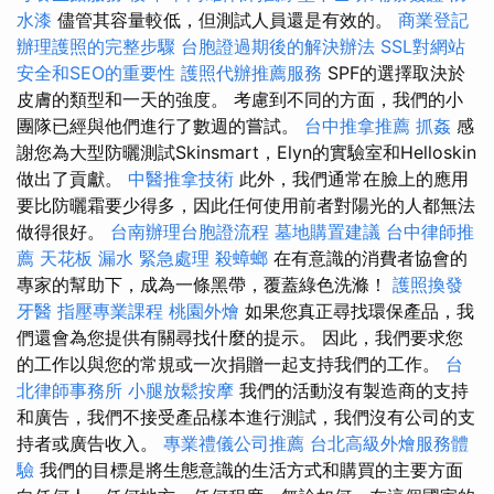
水漆
儘管其容量較低，但測試人員還是有效的。
商業登記
辦理護照的完整步驟
台胞證過期後的解決辦法
SSL對網站
安全和SEO的重要性
護照代辦推薦服務
SPF的選擇取決於
皮膚的類型和一天的強度。 考慮到不同的方面，我們的小
團隊已經與他們進行了數週的嘗試。
台中推拿推薦
抓姦
感
謝您為大型防曬測試Skinsmart，Elyn的實驗室和Helloskin
做出了貢獻。
中醫推拿技術
此外，我們通常在臉上的應用
要比防曬霜要少得多，因此任何使用前者對陽光的人都無法
做得很好。
台南辦理台胞證流程
墓地購置建議
台中律師推
薦
天花板 漏水 緊急處理
殺蟑螂
在有意識的消費者協會的
專家的幫助下，成為一條黑帶，覆蓋綠色洗滌！
護照換發
牙醫
指壓專業課程
桃園外燴
如果您真正尋找環保產品，我
們還會為您提供有關尋找什麼的提示。 因此，我們要求您
的工作以與您的常規或一次捐贈一起支持我們的工作。
台
北律師事務所
小腿放鬆按摩
我們的活動沒有製造商的支持
和廣告，我們不接受產品樣本進行測試，我們沒有公司的支
持者或廣告收入。
專業禮儀公司推薦
台北高級外燴服務體
驗
我們的目標是將生態意識的生活方式和購買的主要方面