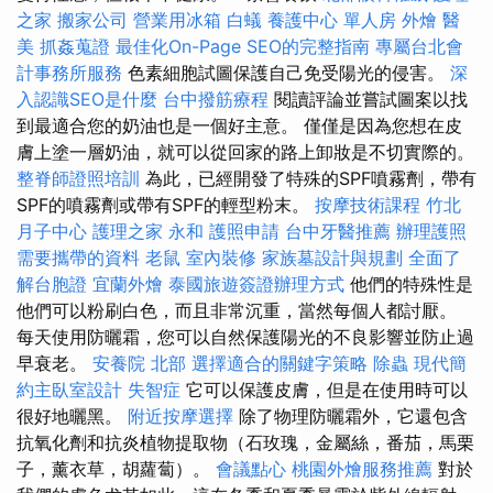
之家
搬家公司
營業用冰箱
白蟻
養護中心 單人房
外燴
醫
美
抓姦蒐證
最佳化On-Page SEO的完整指南
專屬台北會
計事務所服務
色素細胞試圖保護自己免受陽光的侵害。
深
入認識SEO是什麼
台中撥筋療程
閱讀評論並嘗試圖案以找
到最適合您的奶油也是一個好主意。 僅僅是因為您想在皮
膚上塗一層奶油，就可以從回家的路上卸妝是不切實際的。
整脊師證照培訓
為此，已經開發了特殊的SPF噴霧劑，帶有
SPF的噴霧劑或帶有SPF的輕型粉末。
按摩技術課程
竹北
月子中心
護理之家 永和
護照申請
台中牙醫推薦
辦理護照
需要攜帶的資料
老鼠
室內裝修
家族墓設計與規劃
全面了
解台胞證
宜蘭外燴
泰國旅遊簽證辦理方式
他們的特殊性是
他們可以粉刷白色，而且非常沉重，當然每個人都討厭。
每天使用防曬霜，您可以自然保護陽光的不良影響並防止過
早衰老。
安養院 北部
選擇適合的關鍵字策略
除蟲
現代簡
約主臥室設計
失智症
它可以保護皮膚，但是在使用時可以
很好地曬黑。
附近按摩選擇
除了物理防曬霜外，它還包含
抗氧化劑和抗炎植物提取物（石玫瑰，金屬絲，番茄，馬栗
子，薰衣草，胡蘿蔔）。
會議點心
桃園外燴服務推薦
對於