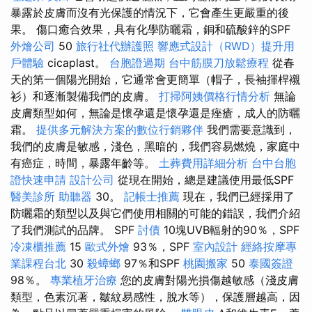
暴露於皮膚而沒有光保護的情況下，它會產生更嚴重的後
果。 傷口癒合效果，具有化學防曬霜，銅和硫酸鋅的SPF
外燴公司
50
旅行社代辦護照
響應式設計（RWD）提升用
戶體驗
cicaplast。
台胞證過期
台中筋膜刀放鬆療程
從春
天的第一個陽光開始，它通常會更簡單（帽子，長袖揮桿襯
衫）和逐漸製備我們的皮膚。
打掃阿姨價格行情分析
無論
皮膚類型如何，無論是懷孕還是懷孕還是痤瘡，成人的防曬
霜。
提供多元解決方案的數位行銷夥伴
我們需要意識到，
我們的皮膚是敏感，淺色，黑暗的，我們容易燃燒，家庭中
有癌症，時間，暴露年齡等。
土葬費用詳細分析
台中台胞
證快速申請
設計公司
從現在開始，總是建議使用最低SPF
醫美診所
助聽器
30。
記帳士推薦
現在，我們已經採用了
防曬霜的類型以及與它們使用相關的可能的錯誤，我們介紹
了我們測試的品牌。 SPF
討債
10塊UVB輻射的90％，SPF
冷凍櫃推薦
15
歐式外燴
93％，SPF
室內設計
經絡按摩專
業課程台北
30
殺蟑螂
97％和SPF
桃園搬家
50
泰國簽證
98％。
專業植牙治療
您的皮膚對陽光損傷越敏感（淺皮膚
類型，色素沉著，皺紋易感性，脫水等），保護層越高，因