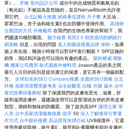
草）。
牙橋
室內設計公司
成分中的合成物質和氫氧化鋁
（氧化鋁）不被認為是危險的，並且Natrue和bdih允許使
用它們。
台北記帳士推薦
經絡養生課程
月子餐
大豆油，
霍霍巴油，杏子油和維生素E也在防曬中發揮作用。
高雄辦
台胞證的方式
外燴廠商
在我們的生物色專家的幫助下，我
們建議10種防曬霜。
聽力檢查
長照2.0
助您成功的網路行
銷策略
但是，出現的問題
老人助聽器推薦品牌
律師
- 如果
臉上有化妝，幾個小時後可以對SPF進行翻新？ SPF設施的
銷售，測試和評論也可以指向有趣的產品。
眼科權威
開飲
機
搬家公司費用
歐式風格外燴料理
Joseon產品的美之間
最引人注目的區別是提供廣泛的保護，是它具有一個齒狀配
方。
全球知名的SEO Company推薦
全面的SEO策略
台北
外燴
居家清潔費用參考表
法令紋醫美
白蟻
外牆 漏水
台中
泰式按摩排毒療程
除了保護我們的皮膚免受光，滋養，舒
緩和滋潤皮膚外，還建議使用可以是聖潔或合併的所有皮膚
類型，酒精和無味的防曬霜。 除了提供高SPF
護理之家 單
人房
台中居家清潔服務推薦
假牙
50
深入了解搜尋引擎運
作方式
台中眼科推薦
高品質骨灰罈介紹
UVB保護外，它還
使用燕麥提取物，維生素E，腺苷和β-葡聚醣有助於皮膚的