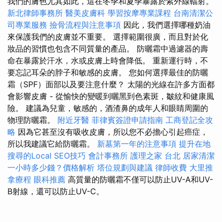
我們的膚色尤其如此，這在冬季和夏季暴露於紫外線輻射。
新北律師事務所
醫美皮膚科
學習按摩專業課程
台南清潔公
司專業服務
撿骨流程與注意事項
因此，我們選擇哪種奶油
來保護我們的皮膚並不重要。 選擇範圍很廣，而且對於化
妝品的習慣也包含不同質量的產品。 防曬霜中過濾器的壽
命在暴露於汗水，水或皮膚上時會降低。 重新運行時，不
要忘記耳朵的脖子和敏感的皮膚。 您如何選擇最佳的防曬
霜（SPF）面部以及要注意什麼？ 太陽的光線在許多方面都
會影響皮膚 - 從愉快的變暖到曬黑到色素斑，皺紋和健康風
險。 建議為兒童，敏感的，酒渣鼻的成年人和眼睛周圍的
物理防曬霜。
附近牙醫
菲律賓簽證申請指南
工商登記全攻
略
因為它甚至沒有吸收皮膚，所以您不必擔心引起癌症，
所以我建議它給防曬霜。
新墓第一年的注意事項
提升在地
搜尋的Local SEO技巧
會計事務所
護理之家 台北
居家清潔
一小時多少錢？價格解析
塔位規劃與建議
律師收費
大里推
拿療程
眼科推薦
高質量的防曬霜不僅可以防止UV-A和UV-
B射線，還可以防止UV-C。