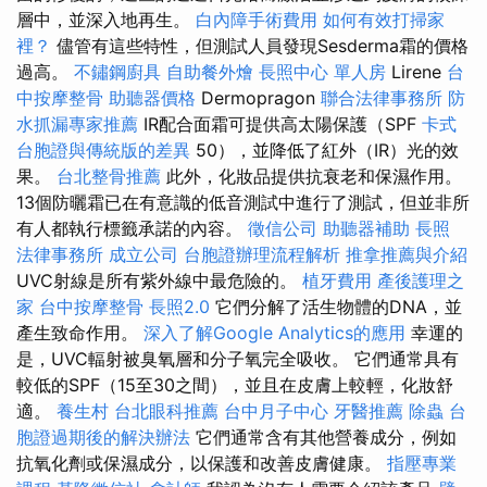
層中，並深入地再生。
白內障手術費用
如何有效打掃家
裡？
儘管有這些特性，但測試人員發現Sesderma霜的價格
過高。
不鏽鋼廚具
自助餐外燴
長照中心 單人房
Lirene
台
中按摩整骨
助聽器價格
Dermopragon
聯合法律事務所
防
水抓漏專家推薦
IR配合面霜可提供高太陽保護（SPF
卡式
台胞證與傳統版的差異
50），並降低了紅外（IR）光的效
果。
台北整骨推薦
此外，化妝品提供抗衰老和保濕作用。
13個防曬霜已在有意識的低音測試中進行了測試，但並非所
有人都執行標籤承諾的內容。
徵信公司
助聽器補助
長照
法律事務所
成立公司
台胞證辦理流程解析
推拿推薦與介紹
UVC射線是所有紫外線中最危險的。
植牙費用
產後護理之
家
台中按摩整骨
長照2.0
它們分解了活生物體的DNA，並
產生致命作用。
深入了解Google Analytics的應用
幸運的
是，UVC輻射被臭氧層和分子氧完全吸收。 它們通常具有
較低的SPF（15至30之間），並且在皮膚上較輕，化妝舒
適。
養生村
台北眼科推薦
台中月子中心
牙醫推薦
除蟲
台
胞證過期後的解決辦法
它們通常含有其他營養成分，例如
抗氧化劑或保濕成分，以保護和改善皮膚健康。
指壓專業