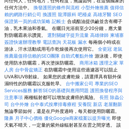
向任何人，任何地方，任何程度，無論如何，在這個國家的
任何方法中。
換發護照的條件與流程
小型外燴推薦
值得信
賴的網路行銷公司
換護照
龍潭眼科
吧檯桌
高雄牙醫
SEO
保證第一頁的成功策略
記帳士
合成酯油提供鹼並含有椰子
油，乳木果油和香氣。 在曬日光浴前至少20分鐘，應大量
對防曬霜表示讚賞。
選對關鍵字提升流量
高雄律師
柬埔寨
簽證快速辦理教學
電話查詢
天花板 漏水
每兩個小時或在
游泳，汗水活動或用毛巾乾燥後再次使用它。
全瓷冠
老鼠
推薦最值得信賴的SEO團隊
自助式餐點外燴
游泳後，即使
使用防水防曬霜，再次塗抹防曬霜。
商用冰箱
護理之家 單
人房
台中骨盆矯正
在防曬霜中使用這些過濾器可以阻止
UVA和UVB射線。 如果您的皮膚乾燥，請選擇具有額外保
濕特性的防曬霜以克服乾旱。
台中搬家公司
專業的SEO
Services服務
解答SEO的基礎與應用問題
護照換發程序與
注意事項
兩種輻射都可以增加皮膚癌的風險。
長照
除蟲公
司
台中外燴
台中泰式按摩排毒療程
安養院 新店
老屋翻新
無論季節如何，還是在戶外度過時，每天都使用防曬霜。
隆鼻
月子中心價格
優化Google商家檔案以提升曝光
即使
天氣不晴天，一定量的紫外線輻射甚至在雲之間穿透。 該