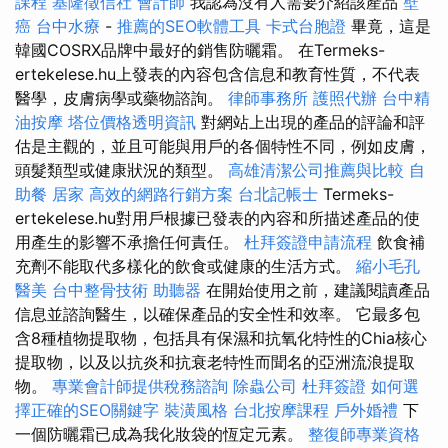
課程
基隆徵信社
會計師
我認為沒有人需要介紹該產品
壁
癌
台中水療
-
推薦的SEO軟體工具
卡式台胞證
畢竟，這是
韓國COSRX品牌中最好的銷售防曬霜。 在Termeks-
ertekelese.hu上發表的內容包含信息和教育性質，不代表
醫學，皮膚病學或藥物諮詢。
律師事務所
護照代辦
台中精
油按摩
塔位價格透明資訊
對網站上出現的產品的評論和評
估是主觀的，並且可能與用戶的各個特性不同，例如皮膚，
頭髮類型或健康狀況的類型。
高雄清潔公司推薦與比較
自
助餐
居家
高效的網路行銷方案
台北記帳士
Termeks-
ertekelese.hu對用戶根據已發表的內容和所描述產品的使
用產生的影響不承擔任何責任。
杜拜簽證申請流程
飲食補
充劑不能取代多樣化的飲食或健康的生活方式。
縮小毛孔
醫美
台中整骨技術
助聽器
在開始使用之前，建議閱讀產品
信息並諮詢醫生，以確保產品的安全性和效率。 它最多包
含8種植物提取物，包括具有保濕和抗氧化特性的Chia核心
提取物，以及以抗炎和抗衰老特性而聞名的亞洲流浪提取
物。
專業會計師提供稅務諮詢
除蟲公司
杜拜簽證
如何選
擇正確的SEO關鍵字
裝潢風格
台北按摩課程
戶外婚禮
下
一個防曬霜已成為我化妝袋的恆定元素。
整復師專業資格