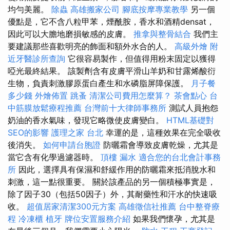
均勻美麗。
除蟲
高雄搬家公司
腳底按摩專業教學
另一個
優點是，它不含八粒甲苯，煙酰胺，香水和酒精densat，
因此可以大膽地磨損敏感的皮膚。
推拿與整骨結合
我們主
要建議那些喜歡明亮的飾面和額外水合的人。
高級外燴
附
近牙醫診所查詢
它很容易製作，但值得用粉末固定以獲得
啞光最終結果。 該製劑含有皮膚平滑山羊奶和甘露烯酸衍
生物，負責刺激膠原蛋白產生和水磷脂屏障保護。
月子餐
多少錢
外燴佈置
跳蚤
清潔公司費用怎麼算？
茶會點心
台
中筋膜放鬆療程推薦
台灣前十大律師事務所
測試人員抱怨
奶油的香水氣味，發現它略微使皮膚變白。
HTML基礎對
SEO的影響
護理之家 台北
幸運的是，這種效果在完全吸收
後消失。
如何申請台胞證
防曬霜會導致皮膚乾燥，尤其是
當它含有化學過濾器時。
頂樓 漏水
適合您的台北會計事務
所
因此，選擇具有保濕和舒緩作用的防曬霜來抵消脫水和
刺激，這一點很重要。 關於該產品的另一個積極事實是，
除了因子30（包括50因子）外，其耐藥性和汗水的快速吸
收。
超值居家清潔300元方案
高雄徵信社推薦
台中整脊療
程
冷凍櫃
植牙
牌位安置服務介紹
如果我們懷孕，尤其是