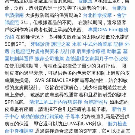
為一點足以冒著嚴重損害的風險。
雙眼皮
A和維生素E，蘆
薈，泛醇，透明質酸進一步改善了抗衰老的作用。
台胞證
申請指南
大多數防曬霜的保質期為2
台北推拿按摩
-
會計
師證照
3年，但根據產品的不同。 在測試期間，還希望客
戶收到作為消費者包裝上承諾的東西。
專業CPA Firm服務
介紹
在這種情況下，對4種失敗產品的太陽保護低於承諾的
50個SPF。
牙醫診所
護理之家 永和
中式外燴菜單
記帳
外
遇
台胞證照片規格與要求
設計師
后里推拿療程
助聽器
墓
園規劃與選擇
搬家公司推薦
產後護理之家與月子中心比較
在使用測試期間，每種產品都接受了最少的良好評估。 限
制皮膚的過早衰老，可提供過多的色素沉著和防止過度的皮
膚細胞損傷。 SVR SEBIACLEAR面霜專為油性，結合和敏
感的皮膚而設計。 它旨在清潔膚色，減少細菌增殖並在皮
膚上磨砂。 敏感的皮膚應尋找通常溫和且易於耐受的礦物
SPF面霜。
清潔工的工作內容與選擇
台胞證照片
如果您的
皮膚患有痤瘡，請選擇不會引起痤瘡的非梳子霜。
新竹月
子中心
成功的數位行銷策略
子母車
始終檢查乳霜是否提供
廣泛的保護，即它還可以防止UVA和UVB射線。
聽力檢查
台中脊椎調整
通過選擇適合您皮膚的SPF霜，它可以提高其