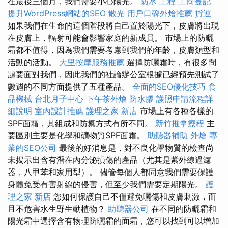
在最後三個月，我們需要小心陽光。
防水 工程
工商登記
提升WordPress網站的SEO
散光
用戶口碑外燴推薦
貨運
如果我們在生命的這個階段將自己置於陽光下，皮膚將出現
在皮膚上，輻射可能會影響家庭的新成員。 市場上的防曬
霜都不值得，因為我們需要考慮到我們的年齡，皮膚類型和
活動的活動。
大里按摩服務推薦
選擇防曬霜時，有很多問
題要面對我們，因此我們的社論辦公室根據已經預先測試了
數週的不同方面提供了五種產品。
全面的SEO優化技巧
食
品機械
台北月子中心
下午茶外燴
防水膠
護照申請流程詳
細說明
室內設計推薦
護理之家 新店
市場上有各種各樣的
SPF面霜，其組成和防禦方式有所不同。
新竹推拿療程
主
要區別主要是化學和礦物質SPF面霜。
助聽器補助
外燴
專
業的SEO公司
最後的好消息是，對不良化學物質的檢查尚
未揭示出含有潛在內分泌損傷的產品（尤其是紫外線過濾
器，八甲苯和家用型）。 儘管每個人都同意我們需要保護
身體免受有害射線的侵害，但至少我們需要定期陽光。
護
理之家 新店
您如何保護自己不僅避免曬傷和皮膚刺激，而
且不危害水生野生動植物？
助聽器公司
在不同的防曬霜和
陽光霜中選擇含有物理防曬霜的面霜，您可以找到可以增加