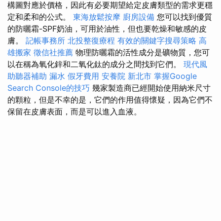
構圖對應於價格，因此有必要期望給定皮膚類型的需求更穩
定和柔和的公式。
東海放鬆按摩
廚房設備
您可以找到優質
的防曬霜-SPF奶油，可用於油性，但也要乾燥和敏感的皮
膚。
記帳事務所
北投整復療程
有效的關鍵字搜尋策略
高
雄搬家
徵信社推薦
物理防曬霜的活性成分是礦物質，您可
以在稱為氧化鋅和二氧化鈦的成分之間找到它們。
現代風
助聽器補助
漏水
假牙費用
安養院 新北市
掌握Google
Search Console的技巧
幾家製造商已經開始使用納米尺寸
的顆粒，但是不幸的是，它們的作用值得懷疑，因為它們不
保留在皮膚表面，而是可以進入血液。