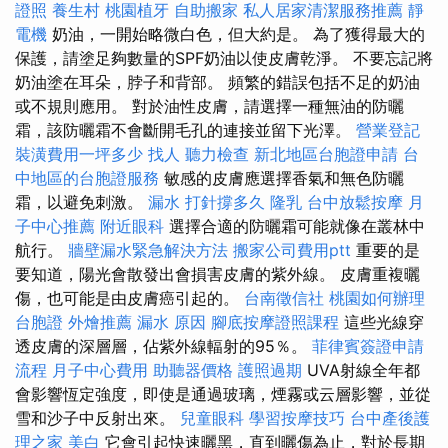
證照
養生村
桃園植牙
自助搬家
私人居家清潔服務推薦
靜
電機
奶油，一開始略微白色，但大約是。 為了獲得最大的
保護，請塗足夠數量的SPF奶油以使皮膚乾淨。 不要忘記將
奶油塗在耳朵，脖子和背部。 頻繁的錯誤包括不足的奶油
或不規則應用。 對於油性皮膚，請選擇一種無油的防曬
霜，該防曬霜不會斷開毛孔的連接並留下光澤。
營業登記
裝潢費用一坪多少
找人
聽力檢查
新北地區台胞證申請
台
中地區的台胞證服務
敏感的皮膚應選擇香氣和無色防曬
霜，以避免刺激。
漏水 打針撐多久
隆乳
台中放鬆按摩
月
子中心推薦
附近眼科
選擇合適的防曬霜可能就像在叢林中
航行。
牆壁漏水緊急解決方法
搬家公司費用ptt
重要的是
要知道，陽光會散發出會損害皮膚的紫外線。 皮膚重複曬
傷，也可能是由皮膚癌引起的。
台南徵信社
桃園如何辦理
台胞證
外燴推薦
漏水 原因
腳底按摩證照課程
這些光線穿
透皮膚的深層層，佔紫外線輻射的95％。
菲律賓簽證申請
流程
月子中心費用
助聽器價格
護照過期
UVA射線全年都
會影響恆定強度，即使是通過玻璃，煙霧或云層影響，並從
雪和沙子中反射出來。
兒童眼科
學習按摩技巧
台中產後護
理之家
美白
它會引起快速曬黑，直到曬傷為止，對於長期