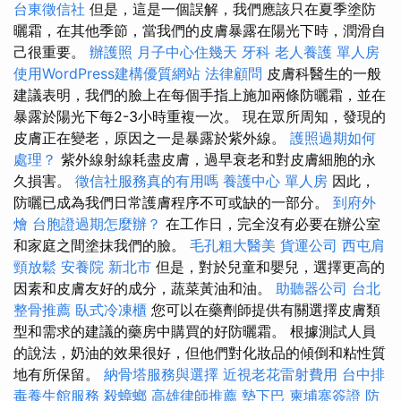
台東徵信社
但是，這是一個誤解，我們應該只在夏季塗防
曬霜，在其他季節，當我們的皮膚暴露在陽光下時，潤滑自
己很重要。
辦護照
月子中心住幾天
牙科
老人養護 單人房
使用WordPress建構優質網站
法律顧問
皮膚科醫生的一般
建議表明，我們的臉上在每個手指上施加兩條防曬霜，並在
暴露於陽光下每2-3小時重複一次。 現在眾所周知，發現的
皮膚正在變老，原因之一是暴露於紫外線。
護照過期如何
處理？
紫外線射線耗盡皮膚，過早衰老和對皮膚細胞的永
久損害。
徵信社服務真的有用嗎
養護中心 單人房
因此，
防曬已成為我們日常護膚程序不可或缺的一部分。
到府外
燴
台胞證過期怎麼辦？
在工作日，完全沒有必要在辦公室
和家庭之間塗抹我們的臉。
毛孔粗大醫美
貨運公司
西屯肩
頸放鬆
安養院 新北市
但是，對於兒童和嬰兒，選擇更高的
因素和皮膚友好的成分，蔬菜黃油和油。
助聽器公司
台北
整骨推薦
臥式冷凍櫃
您可以在藥劑師提供有關選擇皮膚類
型和需求的建議的藥房中購買的好防曬霜。 根據測試人員
的說法，奶油的效果很好，但他們對化妝品的傾倒和粘性質
地有所保留。
納骨塔服務與選擇
近視老花雷射費用
台中排
毒養生館服務
殺蟑螂
高雄律師推薦
墊下巴
柬埔寨簽證
防