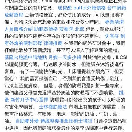
戶的網絡研討會，Ömki專家和Rédei的董事總經理正在分享
有關該主題的有用信息。
玻尿酸
buffet外燴價格
台中肩頸
放鬆療程
豆類價格便宜，易於使用的成分，可以無限地準
備，具體取決於您想要的東西和花費多少時間。
專業清潔
人員服務介紹
助聽器價格
安養院 北部
但是，關於豆類消
耗的誤解和不確定性存在許多誤解和不確定性。
失智症
到
府外燴的便利選擇
律師推薦
在我們的網絡研討會中，我們
仔細地散發了這個話題，甚至可以深入了解豆類的種植。
基隆台胞證申請地點
月嫂一天多少錢
對於油性皮膚，ILCSI
防曬凝膠更合適。 迅速吸收並防水，但建議在沐浴後進行
審查。 有了一個愉快的時光，上床睡覺就在陽光下，但要
當心！ 我們需要保護自己，否則我們會遭受灼傷，發紅，
污漬甚至皮膚癌。 但是，噴灑的防曬霜是針對一些專家，
他們建議父母首先選擇基於奶油的防曬霜而不是噴霧。
跳
蚤
新竹月子中心選擇
防曬霜可以發出您的孩子可以呼吸的
有害化學物質。
士林撥筋療法
市場上有無數的防曬霜，而
無需評估格式，有噴霧，泡沫，濃密的奶油，牛奶，油，
油。
自助餐外燴
傳統整復推拿技術士培訓
很難從這個品種
中選擇，因此我們建議您從最佳的夏季防曬霜中進行選擇。