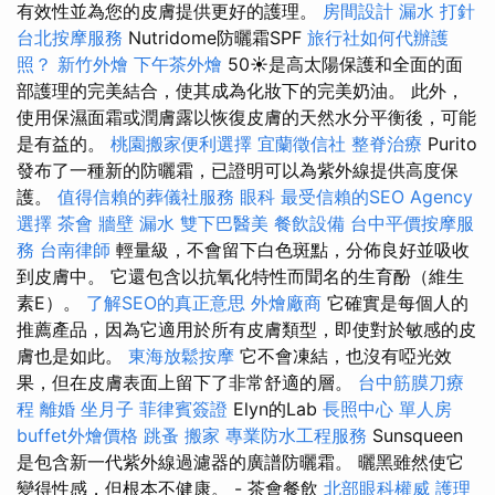
有效性並為您的皮膚提供更好的護理。
房間設計
漏水 打針
台北按摩服務
Nutridome防曬霜SPF
旅行社如何代辦護
照？
新竹外燴
下午茶外燴
50☀️是高太陽保護和全面的面
部護理的完美結合，使其成為化妝下的完美奶油。 此外，
使用保濕面霜或潤膚露以恢復皮膚的天然水分平衡後，可能
是有益的。
桃園搬家便利選擇
宜蘭徵信社
整脊治療
Purito
發布了一種新的防曬霜，已證明可以為紫外線提供高度保
護。
值得信賴的葬儀社服務
眼科
最受信賴的SEO Agency
選擇
茶會
牆壁 漏水
雙下巴醫美
餐飲設備
台中平價按摩服
務
台南律師
輕量級，不會留下白色斑點，分佈良好並吸收
到皮膚中。 它還包含以抗氧化特性而聞名的生育酚（維生
素E）。
了解SEO的真正意思
外燴廠商
它確實是每個人的
推薦產品，因為它適用於所有皮膚類型，即使對於敏感的皮
膚也是如此。
東海放鬆按摩
它不會凍結，也沒有啞光效
果，但在皮膚表面上留下了非常舒適的層。
台中筋膜刀療
程
離婚
坐月子
菲律賓簽證
Elyn的Lab
長照中心 單人房
buffet外燴價格
跳蚤
搬家
專業防水工程服務
Sunsqueen
是包含新一代紫外線過濾器的廣譜防曬霜。 曬黑雖然使它
變得性感，但根本不健康。 - 茶會餐飲
北部眼科權威
護理