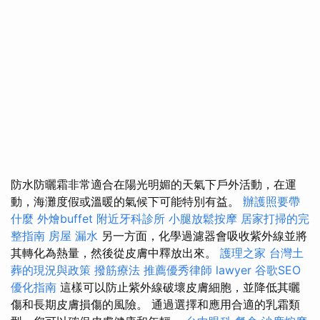
防水防曬霜非常適合在陽光明媚的天氣下戶外活動，在運
動，海灘度假或溫暖的氣候下可能特別有益。
辦護照要帶
什麼
外燴buffet
附近牙科診所
小腿放鬆按摩
居家打掃的完
整指南
房屋 漏水
另一方面，化學過濾器會吸收紫外線並將
其轉化為熱量，然後從皮膚中釋放出來。
護理之家
台灣土
葬的現況與政策
撥筋療法
推薦優秀律師
lawyer
谷歌SEO
優化指南
這樣可以防止紫外線破壞皮膚細胞，並降低其曬
傷和長期皮膚損傷的風險。 通過選擇和應用合適的乳霜類