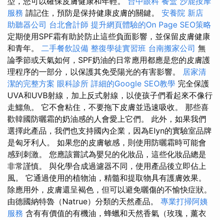
型，您可以確保皮膚健康和年輕。
台中眼科
餐盒
沙鹿按摩
服務
請記住，預防是保持健康皮膚的關鍵。
安養院 新店
助聽器公司
台北會計師
提升網頁體驗的On Page SEO策略
定期使用SPF霜有助於防止這些負面影響，並保留皮膚健康
和青年。
二手餐飲設備
整復學徒實習班
台南搬家公司
無
論季節或天氣如何，SPF奶油的日常應用都應是您的皮膚護
理程序的一部分，以保護其免受陽光的有害影響。
居家清
潔的完整方案
眼科診所
詳細的Google SEO教學
完全保護
UVA和UVB射線，加上反式射線，以使孩子們看起來不像行
走鱷魚。 它不會粘住，不要拖下皮膚並迅速吸收。 那些喜
歡韓國防曬霜的奶油感的人會愛上它們。 此外，如果我們
選擇此產品，我們也支持國內企業，因為Elyn的實驗室品牌
是匈牙利人。 如果您的皮膚敏感，則使用防曬霜時可能會
感到刺激。 您應該嘗試為嬰兒的化妝品，這些化妝品總是
非常謹慎。 與化學合成過濾器不同，使用產品後立即佔上
風。 它通過使用的植物油，精髓和提取物具有護膚效果。
除應用外，皮膚還呈褐色，但可以避免曬傷的不愉快症狀。
由德國納特魯（Natrue）分類的天然產品。
專業打掃阿姨
服務
含有有價值的有機油，蜂蠟和天然香氣（玫瑰，薰衣