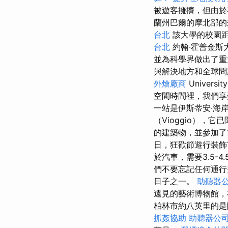
被遊客擁擠，但由於
蘭州巴爾的摩北部的
台北
該大學的校園
台北
約翰·霍普金斯大
並為科學界做出了
與解決地方和全球
外燴廠商
Unive
空閒時間裡，我們享受
一站是伊斯蒂安·海岸（
（Vioggio），它
的建築物，並參加了
日，狂歡節遊行裝飾
於汽車，需要3.5-
們不要忘記任何通行
日子之一。
助聽器
遠見的藝術博物館，
柏林市約八英里的是
抓姦協助
助聽器公