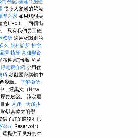
公司登記
基隆台胞證
理
從令人驚嘆的鯊魚
護理之家
如果您想要
Live！ ，兩個街
。 只有我們員工確
事務所
適用於識別的
多久
眼科診所
推拿
選擇
植牙
高雄辦台
從布達佩斯到紐約的
效靜電機介紹
佔用住
技巧
參觀國家購物中
出色餐廳。
了解徵信
中，紐黑文（New
的歷史建築。 該定居
llink
月嫂一天多少
ville以其偉大的學
提供了許多購物和用
家公司
Reservoir）
，這提供了良好的生