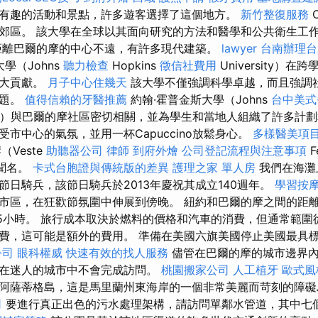
有趣的活動和景點，許多遊客選擇了這個地方。
新竹整復服務
C
郊區。 該大學在全球以其面向研究的方法和醫學和公共衛生工
距離巴爾的摩的中心不遠，有許多現代建築。
lawyer
台南辦理
學（Johns
聽力檢查
Hopkins
徵信社費用
University）
重大貢獻。
月子中心住幾天
該大學不僅強調科學卓越，而且強調
問題。
值得信賴的牙醫推薦
約翰·霍普金斯大學（Johns
台中美
rsity）與巴爾的摩社區密切相關，並為學生和當地人組織了許多計
市中心的氣氛，並用一杯Capuccino放鬆身心。
多樣醫美項
Veste
助聽器公司
律師
到府外燴
公司登記流程與注意事項
F
已聞名。
卡式台胞證與傳統版的差異
護理之家 單人房
我們在海灘
節日騎兵，該節日騎兵於2013年慶祝其成立140週年。
學習按
市區，在狂歡節氛圍中伸展到傍晚。 紐約和巴爾的摩之間的距離
4.5小時。 旅行成本取決於燃料的價格和汽車的消費，但通常範圍
費，這可能是額外的費用。 準備在美國六旗美國停止美國最具
公司
眼科權威
快速有效的找人服務
儘管在巴爾的摩的城市邊界內
在迷人的城市中不會完成訪問。
桃園搬家公司
人工植牙
歐式風
阿薩蒂格島，這是馬里蘭州東海岸的一個非常美麗而苛刻的障
司
要進行真正出色的污水處理架構，請訪問單鄰水管道，其中七個