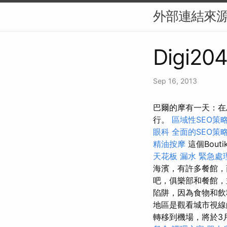
外部連結來源
Digi204
Sep 16, 2013
巴爾的摩有一天：在
行。
區域性SEO策
眼科
全面的SEO策
精油按摩
這個Bou
天花板 漏水 緊急處
海濱，有許多餐館
吧，俱樂部和餐館
陷阱，因為食物和飲
地區是觀看城市視線
轉移到機場，將於3