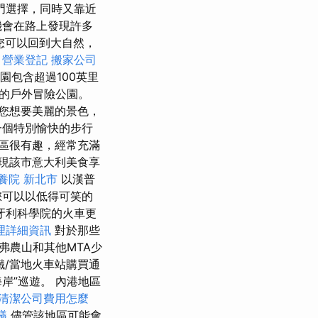
的熱門選擇，同時又靠近
機會在路上發現許多
您可以回到大自然，
。
營業登記
搬家公司
園包含超過100英里
的戶外冒險公園。
您想要美麗的景色，
一個特別愉快的步行
區很有趣，經常充滿
現該市意大利美食享
養院 新北市
以漢普
您可以以低得可笑的
牙利科學院的火車更
理詳細資訊
對於那些
弗農山和其他MTA少
/當地火車站購買通
岸”巡遊。 內港地區
清潔公司費用怎麼
議
儘管該地區可能會