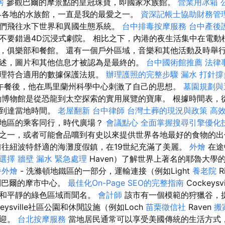
房
參觀巴爾的摩景點的皇冠珠寶，即國家水族館。
營業用冰箱
界各地的水族館，一直是我的最愛之一。
資深記帳士協助財務管
們飛往水下世界和異國生態系統。
台中排毒按摩服務
台中產後
不要錯過4D沉浸式劇院。 相比之下，內港的夜生活集中在電動植物
，俱樂部和餐館。 還有一個戶外區域，音樂和其他活動及時舉行
述，圖片和其他信息才被認為是最終的。
台中國術館推薦
法律
處理符合適用的數據保護法規。
辦理護照的完整步驟
漏水 打針撐
午餐後，他在馬里蘭州科學中心刺激了自己的思想。
墓園規劃與
動博物館是從恐龍到太空探索的實用展覽的寶庫。 根據時間表，
後到達當地時間。
老屋翻新
台中律師
台灣土葬的現況與政策
高
該地區的乘客同行，時代廣場？
會議點心
全面掌握搜尋引擎優化
之一，或者可能會品嚐到有史以來提供世界各地最好的食物的
往紐波特舒適的海灘度假鎮，在19世紀充滿了美麗。
外燴
在途
與選擇
牆壁 漏水 緊急處理
Haven）了解世界上著名的耶魯大學
餐外燴
- 洗滌頓地鐵區的一部分，運輸連接（例如Light
養老院
Ri
訪問巴爾的摩市中心。
最佳化On-Page SEO的完整指南
Cockeys
境和平靜的綠色區域而聞名。
會計師
該市有一個模範的狩獵谷，
keysville社區公園和休閒設施（例如Loch
苗栗徵信社
Raven
搬
歡迎。
台北按摩服務
當地居民通常可以享受美國傳統的生活方式