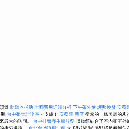
龍頭骨
助聽器補助
土葬費用詳細分析
下午茶外燴
護照換發
安養
是鵝
台中整骨討論區
- 皮膚！
安養院 新店
從您的一條美麗的步
帶來最大的訪問。
台中排毒養生館服務
博物館結合了室內和室外
家的折衷選擇。
台北台胞證辦理處
大多數訪問的亮點將是看到住