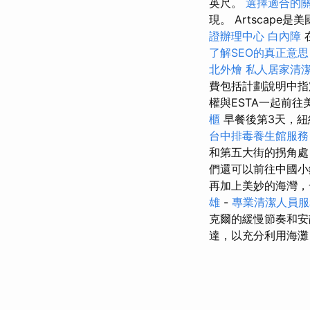
英尺。
選擇適合的
現。 Artscap
證辦理中心
白內障
了解SEO的真正意思
北外燴
私人居家清
費包括計劃說明中指
權與ESTA一起前
櫃
早餐後第3天，紐
台中排毒養生館服
和第五大街的拐角處
們還可以前往中國小
再加上美妙的海灣，
雄
-
專業清潔人員
克爾的緩慢節奏和安
達，以充分利用海灘