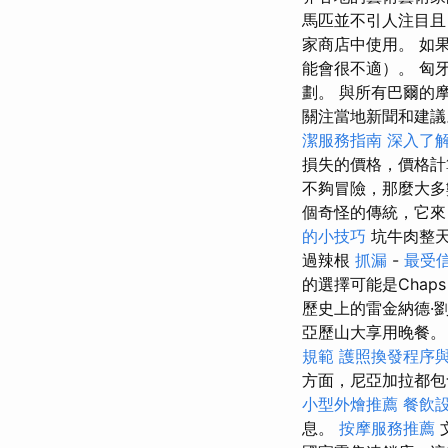
馬匹並不引人注目且
家商店中使用。 如
能會很不適）。 匈
劃。 與所有巴爾的
關注當地新聞和建議。
潔服務指南
深入了
損失的價格，價格計
不夠冒險，那麼大多
個奇怪的傳統，它來
的小技巧
坑牛肉整
過辣根
抓漏
-
最受信
的選擇可能是Cha
歷史上的雷金納德·
亞歷山大享用晚餐。
規範
護照換發程序
方面，尼亞加拉都
小型外燴推薦
餐飲
息。
按摩服務推薦