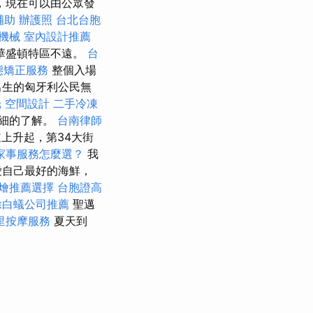
，現在可以由公眾發
補助
辦護照
台北台胞
機械
室內設計推薦
華盛頓特區不遠。
台
態矯正服務
整個入場
出生的匈牙利公民無
光
空間設計
二手冷凍
詳細的了解。
台南律師
上升起，第34大街
家事服務怎麼選？
我
愛自己最好的海鮮，
燴推薦選擇
台胞證高
除白蟻公司推薦
聖邁
里按摩服務
夏天到