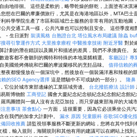
自由地徘徊。 這些是柔軟的，略帶乾燥的餅乾，上面塗有冰淇
果您想在巴爾的摩廉價旅行，尤其是在海港地區以外，MTA巴士
牙利科學學院生產了市區和區域巴士服務的非常有用的互動地圖
摩公共交通工具一樣，公共汽車也可以控制且安全。 這些季度相
 - 生日派對
裝潢風格
台胞證台北
塔位風水布局建議
除蟲
bu
解搜尋引擎運作方式
大里推拿療程
中醫推拿技術
附近牙醫
對於
算計劃的潛在錯誤以及圖片和描述的差異，我們不承擔責任。 
數遊客都不會聽到的獨特和特殊的本地菜餚精選。
客廳設計
專
自美國燒烤傳統和巴爾的摩波蘭移民的烹飪品味。
值得信賴的
天整夜都慢慢放在一個深坑中，然後放在一個裝滿洋蔥和辣根的
賴的SEO Agency選擇
這是體驗中不可或缺的一部分）。
隆鼻
ps，它位於城市東部邊緣的工業區域旁邊。
台北撥筋療法
設計師
劉易斯博物館
工商登記
國會大廈紀念紀念頓紀念紀念館紀念館紀
 羅馬團體與一個人沒有去尼亞加拉，而只穿越東部海岸的大城
與注意事項
茶會點心
一方面，這很重要，因為它必須乘坐公共汽
包含在我們的加拿大計劃中。
漏水 原因
兒童眼科
谷歌SEO優化
設備回收推薦
請監視領事服務不斷更新的網站，您將在其中找到
文檔，輸入規則，海關規則和其他有用的建議可以在網站上找到。