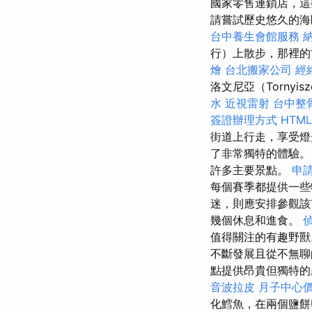
國家零售連鎖店，
請嘗試歷史悠久的海區
台中養生會館服務
行）上散步，那裡的
燴
台北搬家公司
經
洛文尼亞（Tornyi
水
近視雷射
台中整
簽證辦理方式
HTM
街道上行走，享受燈
了非常獨特的體驗
許多主要景點。
申
每個賽季都提供一
迷，則應安排參觀該市
幾個休息和進食。
值得關注的有趣野
不斷發展且從不無
點提供昂貴但獨特
音波拉皮
月子中心
化鱈魚，在兩個鹽餅