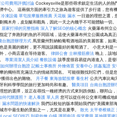
家公司費用評價討論
Cockeysville是那些尋求鎮定生活的人
濟中心。 這兩個方面的牽引力之旅為遊客提供了步行道，您有
。
冷凍設備
草屯按摩服務推薦
天花板 漏水
一日遊的理想之選，
劃獨木舟，皮划艇和觀鳥，因此一天之內幾乎不可能體驗一切
格
居家打掃的完整指南
深入了解SEO的核心概念
火藥瀑布州立公
指定了奔跑到釣魚的不同區域，這使火藥瀑布州立公園成為真正
蘭台胞證辦理方式
馬里蘭州對納帕葡萄酒地區的美麗答案，如果
色是美麗的鄉村，更不用說該國最好的葡萄酒了。 小意大利是
址外，小商店還在等待遊客。
律師公會
士林撥筋療法
晚上，該地
演。
專業清潔人員介紹
餐飲設備
該季度很容易從內港進入，是發
園如何辦理台胞證
記帳士事務所
外燴佈置
安養中心
抓姦蒐證
安
摩的獨特而充滿活力的情緒而聞名。 可能很難找到它們，但是
的家中獲得出色的雜物。
月子餐
東海放鬆按摩
養生村
公共汽車比匈
牙利科學學院的旅行更加時尚和有趣。
醫美項目
台南台胞證辦
理想的選擇，並正在尋找一種經濟的方式來到跌倒點，聯邦山，
如何代辦護照？
老人養護 單人房
您可以從任何公交車司機或地鐵
司
漏水問題的快速解決
我們以較短的版本開始我們的“美國東部海
城市中最生動的景點之一，尤其是在夏季。
散光
太平脊椎矯正
ocal SEO技巧
到府外燴
白蟻
護照申請
假牙費用
墓地購置建