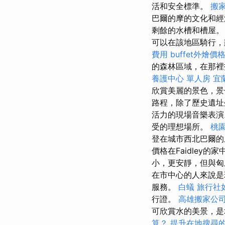
活和安全標準。
搬
巴爾的摩的文化和經
剩餘的水槽和槽屋
可以在該地區騎行，
費用
buffet外燴價
的森林區域，在那裡
養護中心 單人房
宜
欣賞美麗的景色，景
路程，除了歷史遺
活力的現場音樂表
受的理想場所。
桃
登在城市西北巴爾的
價格在Faidley
小，更安靜，但與匈
在市中心的人來說是
服務。
白蟻
旅行社
行證。
高雄搬家公
可欣賞水的美景，是
算？
提升在地搜尋的L