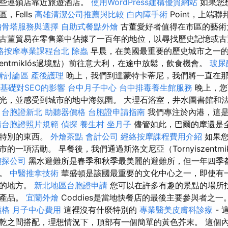
這些連鎖店靠近旅遊酒店。
使用WordPress建構優質網站
如果您
，Fells
高雄清潔公司推薦與比較
白內障手術
Point，上端
納骨塔服務與選擇
自助式餐點外燴
古董愛好者值得在市區的藝術
古董貿易在零售業中佔據了一百年的地位，以尋找歷史記憶或
絡按摩專業課程台北
除蟲
早晨，在美國最重要的歷史城市之一的
szentmiklós過境點）前往意大利，在途中放鬆，飲食機會。
玻尿
骨討論區
產後護理
晚上，我們到達蒙特卡蒂尼，我們將一直在
L基礎對SEO的影響
台中月子中心
台中排毒養生館服務
晚上，您
光，並感受到城市的地中海氛圍。 大理石浴室，井水圖書館和
。
台胞證新北
助聽器價格
台胞證申請指南
我們專注於內港，這
請台胞證照片規範
偵探
養生村
坐月子
儘管如此，巴爾的摩還是
些特別的東西。
外燴茶點
會計公司
經絡按摩課程費用介紹
如果
的一項活動。 早餐後，我們通過斯洛文尼亞（Tornyiszentmi
偵探公司
黑水避難所是春季和秋季最美麗的避難所，但一年四季
獸。
中醫推拿技術
華盛頓是該國最重要的文化中心之一，即使有
聊的地方。
新北地區台胞證申請
您可以在許多有趣的景點的場所
的產品。
宜蘭外燴
Coddies是當地快餐店的最後主要參與者之一
價格
月子中心費用
這裡沒有什麼特別的
專業醫美皮膚科診療
- 
乾之間搭配，理想情況下，頂部有一個簡單的黃色芥末。 這個