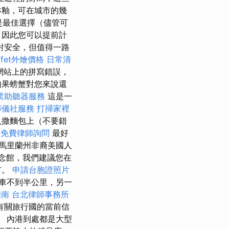
淋釉，可在城市的幾
是最佳選擇（儘管可
，因此您可以提前計
對安全，但值得一路
ffet外燴價格
日常清
網站上的拼寫錯誤，
如果螃蟹對您來說還
業助聽器服務
這是一
葬儀社服務
打掃家裡
凱撒麵包上（不要錯
免費律師詢問
最好
馬里蘭州非裔美國人
念館，我們建議您在
市。
申請台胞證照片
車不到半公里，另一
指南
台北律師事務所
有關旅行國的當前信
 內港到處都是大型