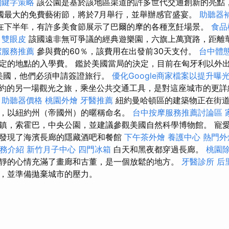
關鍵字策略
該公園是基於該地區渠道的許多世代交通創新的亮點
e是美國最大的免費藝術節，將於7月舉行，並舉辦感官盛宴。
助聽器
在下半年，有許多美食節展示了巴爾的摩的各種烹飪場景。
食品
雙眼皮
該國遠非無可爭議的經典遊樂園，六旗上萬寶路，距離
潔服務推薦
參與費的60％，該費用在出發前30天支付。
台中體
定的地點的入學費。 鑑於美國當局的決定，目前在匈牙利以外
往美國，他們必須申請簽證旅行。
優化Google商家檔案以提升曝
約的另一場觀光之旅，乘坐公共交通工具，是對這座城市的更
務
助聽器價格
桃園外燴
牙醫推薦
紐約曼哈頓區的建築物正在街道
，以紐約州（帝國州）的暱稱命名。
台中按摩服務推薦討論區
鎮，索霍巴，中央公園，並建議參觀美國自然科學博物館。 寵
發現了海濱長廊的隱藏酒吧和餐館
下午茶外燴
養護中心
熱門外
服務介紹
新竹月子中心
四門冰箱
白天和黑夜都穿過長廊。
桃園
靜的心情充滿了畫廊和古董，是一個放鬆的地方。
牙醫診所
后
，並準備拋棄城市的壓力。