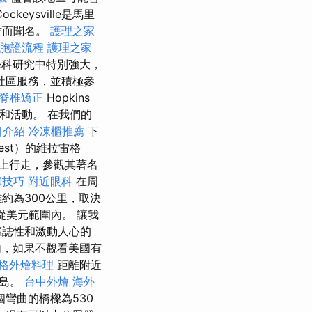
ockeysville是馬里
作而聞名。
護理之家
台胞證流程
護理之家
在跨學科研究中特別強大，
社區服務，並積極參
式脊椎矯正
Hopkins
劃和活動。 在我們的
目介紹
冷凍櫃推薦
下
est）的維拉雷格
上行走，參觀其著名
摩技巧
附近眼科
在周
約為300公里，取決
從美元範圍內。 讓我
標誌性和激動人心的
，如果不觀看美國有
格外燴料理
距離附近
礙島。
台中外燴
海外
彎曲的橋樑為530