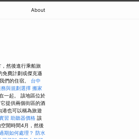
About
方，然後進行乘船旅
的免費計劃或傑克遜
回我們的住宿。
台中
服務與規劃選擇
搬家
在一起。 該地區位於
它提供兩個街區的酒
內港也可以稱為旅遊
徒實習
助聽器價格
該
的空閒時間4月，然後
過期如何處理？
防水