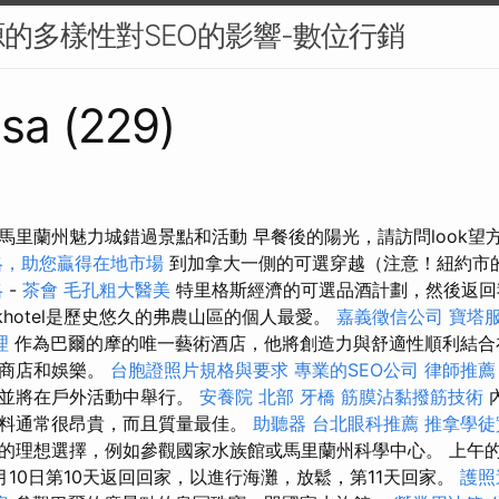
的多樣性對SEO的影響-數位行銷
sa (229)
馬里蘭州魅力城錯過景點和活動 早餐後的陽光，請訪問look望
略，助您贏得在地市場
到加拿大一側的可選穿越（注意！紐約市
略
-
茶會
毛孔粗大醫美
特里格斯經濟的可選品酒計劃，然後返
tikhotel是歷史悠久的弗農山區的個人最愛。
嘉義徵信公司
寶塔
理
作為巴爾的摩的唯一藝術酒店，他將創造力與舒適性順利結合
，商店和娛樂。
台胞證照片規格與要求
專業的SEO公司
律師推薦
，並將在戶外活動中舉行。
安養院 北部
牙橋
筋膜沾黏撥筋技術
料通常很昂貴，而且質量最佳。
助聽器
台北眼科推薦
推拿學
的理想選擇，例如參觀國家水族館或馬里蘭州科學中心。 上午
月10日第10天返回回家，以進行海灘，放鬆，第11天回家。
護照