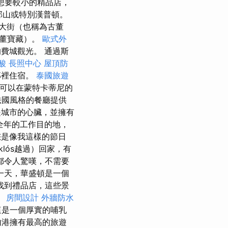
想要較小的精品店，
聯邦山或特別漢普頓。
大街（也稱為古董
古董寶藏）。
歐式外
費城觀光。 通過斯
酸
長照中心
屋頂防
那裡住宿。
泰國旅遊
可以在蒙特卡蒂尼的
法國風格的餐廳提供
是城市的心臟，並擁有
全年的工作目的地，
您是像我這樣的節日
klós越過）回家，有
都令人驚嘆，不需要
一天，華盛頓是一個
找到禮品店，這些景
。
房間設計
外牆防水
這是一個厚實的哺乳
內港擁有最高的旅遊