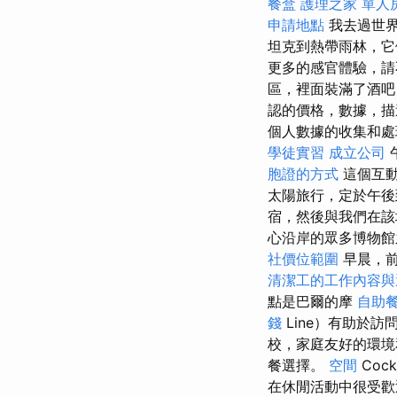
餐盒
護理之家 單人
申請地點
我去過世
坦克到熱帶雨林，它
更多的感官體驗，請
區，裡面裝滿了酒吧
認的價格，數據，描
個人數據的收集和
學徒實習
成立公司
胞證的方式
這個互
太陽旅行，定於午
宿，然後與我們在
心沿岸的眾多博物館
社價位範圍
早晨，前
清潔工的工作內容
點是巴爾的摩
自助
錢
Line）有助於
校，家庭友好的環
餐選擇。
空間
Coc
在休閒活動中很受