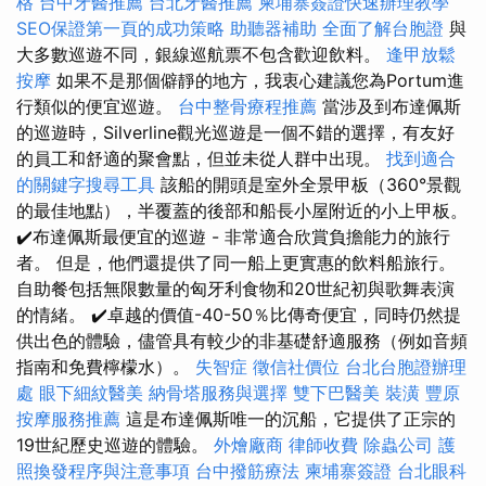
格
台中牙醫推薦
台北牙醫推薦
柬埔寨簽證快速辦理教學
SEO保證第一頁的成功策略
助聽器補助
全面了解台胞證
與
大多數巡遊不同，銀線巡航票不包含歡迎飲料。
逢甲放鬆
按摩
如果不是那個僻靜的地方，我衷心建議您為Portum進
行類似的便宜巡遊。
台中整骨療程推薦
當涉及到布達佩斯
的巡遊時，Silverline觀光巡遊是一個不錯的選擇，有友好
的員工和舒適的聚會點，但並未從人群中出現。
找到適合
的關鍵字搜尋工具
該船的開頭是室外全景甲板（360°景觀
的最佳地點），半覆蓋的後部和船長小屋附近的小上甲板。
✔️布達佩斯最便宜的巡遊 - 非常適合欣賞負擔能力的旅行
者。 但是，他們還提供了同一船上更實惠的飲料船旅行。
自助餐包括無限數量的匈牙利食物和20世紀初與歌舞表演
的情緒。 ✔️卓越的價值-40-50％比傳奇便宜，同時仍然提
供出色的體驗，儘管具有較少的非基礎舒適服務（例如音頻
指南和免費檸檬水）。
失智症
徵信社價位
台北台胞證辦理
處
眼下細紋醫美
納骨塔服務與選擇
雙下巴醫美
裝潢
豐原
按摩服務推薦
這是布達佩斯唯一的沉船，它提供了正宗的
19世紀歷史巡遊的體驗。
外燴廠商
律師收費
除蟲公司
護
照換發程序與注意事項
台中撥筋療法
柬埔寨簽證
台北眼科