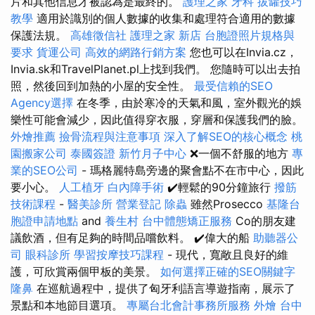
片和其他信息才被認為是最終的。
護理之家
牙科
拔罐技巧
教學
適用於識別的個人數據的收集和處理符合適用的數據
保護法規。
高雄徵信社
護理之家 新店
台胞證照片規格與
要求
貨運公司
高效的網路行銷方案
您也可以在Invia.cz，
Invia.sk和TravelPlanet.pl上找到我們。 您隨時可以出去拍
照，然後回到加熱的小屋的安全性。
最受信賴的SEO
Agency選擇
在冬季，由於寒冷的天氣和風，室外觀光的娛
樂性可能會減少，因此值得穿衣服，穿層和保護我們的臉。
外燴推薦
撿骨流程與注意事項
深入了解SEO的核心概念
桃
園搬家公司
泰國簽證
新竹月子中心
❌一個不舒服的地方
專
業的SEO公司
- 瑪格麗特島旁邊的聚會點不在市中心，因此
要小心。
人工植牙
白內障手術
✔️輕鬆的90分鐘旅行
撥筋
技術課程
-
醫美診所
營業登記
除蟲
雖然Prosecco
基隆台
胞證申請地點
and
養生村
台中體態矯正服務
Co的朋友建
議飲酒，但有足夠的時間品嚐飲料。 ✔️偉大的船
助聽器公
司
眼科診所
學習按摩技巧課程
- 現代，寬敞且良好的維
護，可欣賞兩個甲板的美景。
如何選擇正確的SEO關鍵字
隆鼻
在巡航過程中，提供了匈牙利語言導遊指南，展示了
景點和本地節目選項。
專屬台北會計事務所服務
外燴
台中