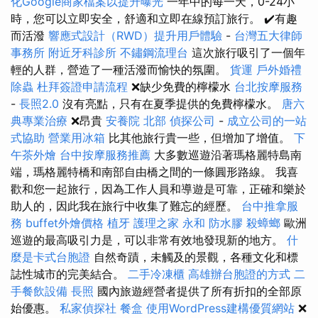
化Google商家檔案以提升曝光
一年中的每一天，0-24小
時，您可以立即安全，舒適和立即在線預訂旅行。 ✔️有趣
而活潑
響應式設計（RWD）提升用戶體驗
-
台灣五大律師
事務所
附近牙科診所
不鏽鋼流理台
這次旅行吸引了一個年
輕的人群，營造了一種活潑而愉快的氛圍。
貨運
戶外婚禮
除蟲
杜拜簽證申請流程
❌缺少免費的檸檬水
台北按摩服務
-
長照2.0
沒有亮點，只有在夏季提供的免費檸檬水。
唐六
典專業治療
❌昂貴
安養院 北部
偵探公司
-
成立公司的一站
式協助
營業用冰箱
比其他旅行貴一些，但增加了增值。
下
午茶外燴
台中按摩服務推薦
大多數巡遊沿著瑪格麗特島南
端，瑪格麗特橋和南部自由橋之間的一條圓形路線。 我喜
歡和您一起旅行，因為工作人員和導遊是可靠，正確和樂於
助人的，因此我在旅行中收集了難忘的經歷。
台中推拿服
務
buffet外燴價格
植牙
護理之家 永和
防水膠
殺蟑螂
歐洲
巡遊的最高吸引力是，可以非常有效地發現新的地方。
什
麼是卡式台胞證
自然奇蹟，未觸及的景觀，各種文化和標
誌性城市的完美結合。
二手冷凍櫃
高雄辦台胞證的方式
二
手餐飲設備
長照
國內旅遊經營者提供了所有折扣的全部原
始優惠。
私家偵探社
餐盒
使用WordPress建構優質網站
❌