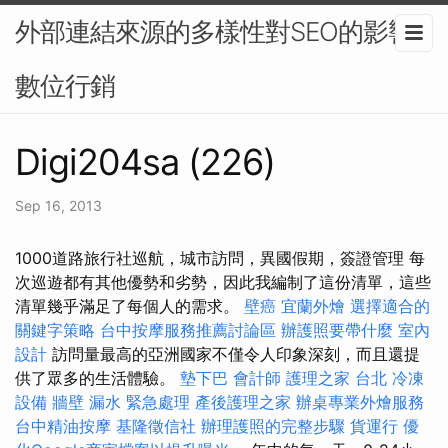
外部連結來源的多樣性對SEO的影響-
數位行銷
Digi204sa (226)
Sep 16, 2013
1000道路旅行社巡航，城市訪問，異國假期，簽證管理 每
次巡遊都有其他優勢和劣勢，因此我編制了這份清單，這些
清單幾乎滿足了每個人的需求。
壁癌
宜蘭外燴
選擇適合的
關鍵字策略
台中按摩服務推薦討論區
辦護照要帶什麼
室內
設計
訪問量最高的亞洲國家不僅令人印象深刻，而且還提
供了眾多的生活體驗。
墊下巴
會計師
護理之家 台北
冷凍
設備
牆壁 漏水 緊急處理
產後護理之家
辦桌專業外燴服務
台中精油按摩
基隆徵信社
辦理護照的完整步驟
貨運行
優