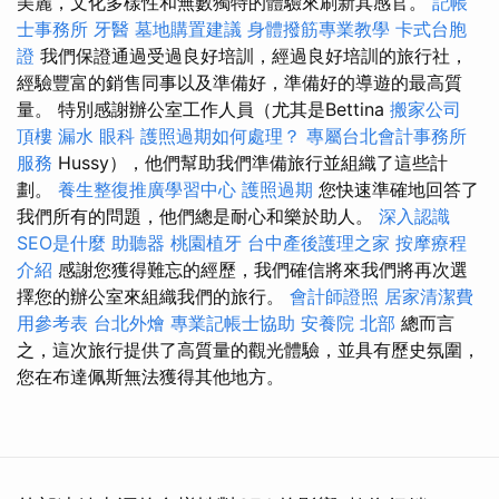
美麗，文化多樣性和無數獨特的體驗來刷新其感官。
記帳
士事務所
牙醫
墓地購置建議
身體撥筋專業教學
卡式台胞
證
我們保證通過受過良好培訓，經過良好培訓的旅行社，
經驗豐富的銷售同事以及準備好，準備好的導遊的最高質
量。 特別感謝辦公室工作人員（尤其是Bettina
搬家公司
頂樓 漏水
眼科
護照過期如何處理？
專屬台北會計事務所
服務
Hussy），他們幫助我們準備旅行並組織了這些計
劃。
養生整復推廣學習中心
護照過期
您快速準確地回答了
我們所有的問題，他們總是耐心和樂於助人。
深入認識
SEO是什麼
助聽器
桃園植牙
台中產後護理之家
按摩療程
介紹
感謝您獲得難忘的經歷，我們確信將來我們將再次選
擇您的辦公室來組織我們的旅行。
會計師證照
居家清潔費
用參考表
台北外燴
專業記帳士協助
安養院 北部
總而言
之，這次旅行提供了高質量的觀光體驗，並具有歷史氛圍，
您在布達佩斯無法獲得其他地方。