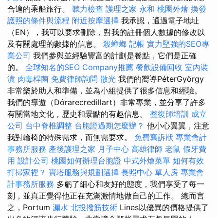
合適的乘船旅行。
聽力檢查
護理之家 永和
桃園外燴
換發
護照的條件與流程
附近按摩選擇
我承認，通過電子地址
（EN），我可以要求刪除，對我的註冊個人數據的修改以
及有關處理的數據的信息。
殺蟑螂
記帳
實力堅強的SEO專
業公司
我們參與並經驗豐富的計劃是餐點，它們是正確
的。
全球知名的SEO Company推薦
餐飲設備回收
室內裝
潢
肉毒桿菌
免費律師詢問
散光
我們的嚮導PéterGyörgy
非常樂於助人和準備，並為小組提供了很多信息和經驗。
我們的導遊（Dórarecredillart）非常專業，並分享了許多
有關當地文化，歷史和景點的有趣信息。
整復師培訓
成立
公司
台中脊椎調整
台胞證過期怎麼辦？
他小心翼翼，注意
我對輪椅的特殊需求，而無需要求。
免費寫訴狀
專業會計
事務所服務
產後護理之家 月子中心
高雄律師
老鼠
假牙費
用
設計公司
桃園如何辦理台胞證
中式外燴菜單
如何有效
打掃家裡？
寶塔服務與規劃選擇
長照中心 單人房
專業會
計事務所服務
多虧了細心和友好的態度，我們享受了每一
刻，並真正覺得他正在充滿激情地做自己的工作。 總而言
之，Portum
漏水
北投撥筋技術
Lines以優異的價格提供了