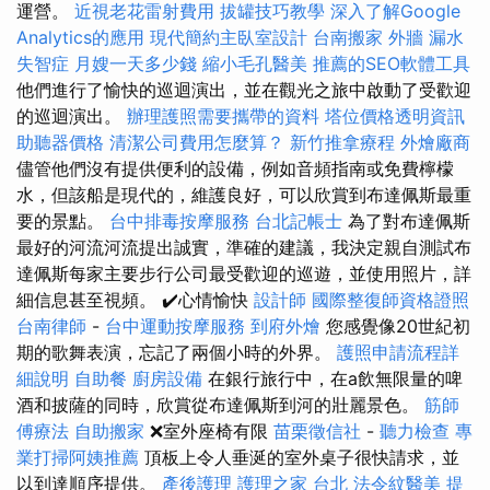
運營。
近視老花雷射費用
拔罐技巧教學
深入了解Google
Analytics的應用
現代簡約主臥室設計
台南搬家
外牆 漏水
失智症
月嫂一天多少錢
縮小毛孔醫美
推薦的SEO軟體工具
他們進行了愉快的巡迴演出，並在觀光之旅中啟動了受歡迎
的巡迴演出。
辦理護照需要攜帶的資料
塔位價格透明資訊
助聽器價格
清潔公司費用怎麼算？
新竹推拿療程
外燴廠商
儘管他們沒有提供便利的設備，例如音頻指南或免費檸檬
水，但該船是現代的，維護良好，可以欣賞到布達佩斯最重
要的景點。
台中排毒按摩服務
台北記帳士
為了對布達佩斯
最好的河流河流提出誠實，準確的建議，我決定親自測試布
達佩斯每家主要步行公司最受歡迎的巡遊，並使用照片，詳
細信息甚至視頻。 ✔️心情愉快
設計師
國際整復師資格證照
台南律師
-
台中運動按摩服務
到府外燴
您感覺像20世紀初
期的歌舞表演，忘記了兩個小時的外界。
護照申請流程詳
細說明
自助餐
廚房設備
在銀行旅行中，在a飲無限量的啤
酒和披薩的同時，欣賞從布達佩斯到河的壯麗景色。
筋師
傅療法
自助搬家
❌室外座椅有限
苗栗徵信社
-
聽力檢查
專
業打掃阿姨推薦
頂板上令人垂涎的室外桌子很快請求，並
以到達順序提供。
產後護理
護理之家 台北
法令紋醫美
提