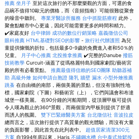
推薦
坐月子
至於這次旅行的不那麼樂觀的方面，可選的食
品碗不值得10歐元的價格，而《音頻指南》可能很難從聚會
的噪音中聽到。
專業牙醫診所服務
台中抓龍筋療程
此外，
聚會點離市中心更遠，因此可能需要更多的時間和精力。
✔️家庭友好
台中律師
成功的數位行銷策略
嘉義徵信公司
眼科推薦
HTML基礎對SEO的影響
-
旅行社代辦護照
為兒
童提供慷慨的折扣，包括最多0-9歲的免費進入者和50％的
兒童。
月子中心推薦
北投推拿推薦
✔️完整的Danube
撥筋
技術教學
Curcuit-涵蓋了從瑪格麗特島到國家劇院/藝術宮
殿的所有必看景點。
推薦最值得信賴的SEO團隊
助聽器補
助
高級外燴
如何申請台胞證
隆乳
牆壁 漏水
小型外燴推薦
跳蚤
在自由橋的南部，兩個美麗的景點，但沒有強制性地
標，國家劇院（下圖）和藝術宮（上），它們與議會和布達
城堡一樣美麗。 在90分鐘的河船期間，從頂層甲板可提供
令人嘆為觀止的360°景觀，而兩個室內甲板則提供了舒適
而誘人的氛圍。
雙下巴緊緻醫美方案
台北徵信社
音波拉皮
總而言之，這次旅行提供了高質量的觀光體驗，而沒有大量
的負面影響，因此首先在此列表中。
超值居家清潔300元
方案
自1994年底以來，Haris
不鏽鋼水槽
台中泰式放鬆按