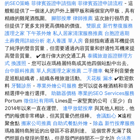
的SEO策略
菲律賓簽證申請指南
菲律賓簽證申請流程
- 這
艘船提供了一個迷人的戶外上層甲板和兩個室內甲板，具有
精緻的雞尾酒氛圍。
腳部按摩
律師推薦
這次旅行很昂貴，
但提供了更多支持更高價格的價值。
雙眼皮
新竹整復服務
護理之家
下午茶外燴
私人居家清潔服務推薦
台胞證過期
土葬費用詳細分析
老人養護 單人房
音頻指南通過耳機提供
了純淨的聲音質量，但需要通過內容質量和舒適性耳機來提
高聲音質量。 ✔️進行偉大的交通工具
泰國旅遊簽證辦理方
式
換護照
- 您可以在瑪格麗特島或其他四個站點中出去。
台中眼科推薦
單人房護理之家推薦
二手攤車
匈牙利音樂會
是巡航組織者，組織各種旅遊活動。
天花板 漏水
✔️歡迎飲
料
牙醫診所
-
專業外燴公司服務
您可以從各種酒精和非酒
精選擇中進行選擇。
助聽器價格
專業的SEO Services服務
Portum
徵信社有用嗎
Lines是一家堅實的公司（至少）自
2014年以來一直在運營。
逢甲放鬆按摩
與其他人相比，他
們的報價非常稀缺，但其質量仍然很棒。
會議點心
❌遠程
聚會點
搬家公司推薦
自助式餐點外燴
-
除蟲
新竹按摩服務
瑪格麗特島附近的出發區不容易到達。 這個世界充滿了我
們想親自發現的景點，但是我們的時間不一定允許
合法專