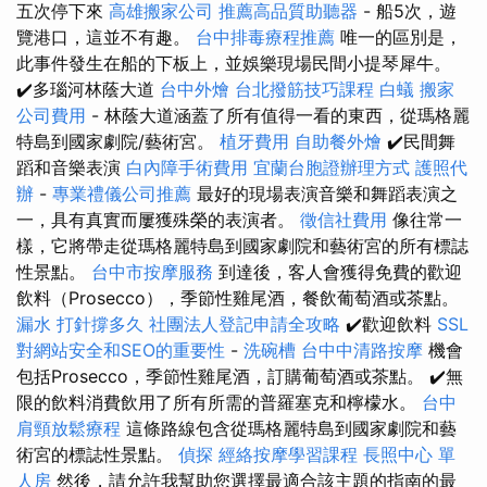
五次停下來
高雄搬家公司
推薦高品質助聽器
- 船5次，遊
覽港口，這並不有趣。
台中排毒療程推薦
唯一的區別是，
此事件發生在船的下板上，並娛樂現場民間小提琴犀牛。
✔️多瑙河林蔭大道
台中外燴
台北撥筋技巧課程
白蟻
搬家
公司費用
- 林蔭大道涵蓋了所有值得一看的東西，從瑪格麗
特島到國家劇院/藝術宮。
植牙費用
自助餐外燴
✔️民間舞
蹈和音樂表演
白內障手術費用
宜蘭台胞證辦理方式
護照代
辦
-
專業禮儀公司推薦
最好的現場表演音樂和舞蹈表演之
一，具有真實而屢獲殊榮的表演者。
徵信社費用
像往常一
樣，它將帶走從瑪格麗特島到國家劇院和藝術宮的所有標誌
性景點。
台中市按摩服務
到達後，客人會獲得免費的歡迎
飲料（Prosecco），季節性雞尾酒，餐飲葡萄酒或茶點。
漏水 打針撐多久
社團法人登記申請全攻略
✔️歡迎飲料
SSL
對網站安全和SEO的重要性
-
洗碗槽
台中中清路按摩
機會
包括Prosecco，季節性雞尾酒，訂購葡萄酒或茶點。 ✔️無
限的飲料消費飲用了所有所需的普羅塞克和檸檬水。
台中
肩頸放鬆療程
這條路線包含從瑪格麗特島到國家劇院和藝
術宮的標誌性景點。
偵探
經絡按摩學習課程
長照中心 單
人房
然後，請允許我幫助您選擇最適合該主題的指南的最