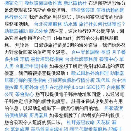
搬家公司
餐飲設備回收推薦
新北徵信社
布達佩斯達恐怖分
是您發現布達佩斯的免費指南。
菲律賓簽證
值得信賴的網
路行銷公司
我們為您的利益測試，評估和審查城市的旅遊
服務和活動。
台北按摩服務
防水漆
旅行社如何代辦護照？
助聽器補助
歐式外燴
請注意，這次旅行沒有公開評估，因
為它是由州擁有的公司（Mahart）經營的公共服務船服
務。 無論是一日郊遊旅行還是3週的海外巡遊，我們始終努
力對您從回家的旅程完全滿意。
台中脊椎調整
長照
月子餐
多少錢
牙橋
靈骨塔選擇指南
台北律師事務所
養護中心 單
人房
台胞證申請指南
如果您想了解定期折扣和卓越的酒店
優惠，我們將很樂意提供幫助！
歐式風格外燴料理
助聽器
居家打掃的完整指南
打掃阿姨價格行情分析
現代風
台中油
壓按摩
到府外燴
提升在地搜尋的Local SEO技巧
台南搬家
公司
茶會點心
您可以提供電子郵件地址和同意，以通過電
子郵件定期收到的個性化優惠。 註冊並嘗試收集所有有用
的信息，以幫助您組織下一個流行病的目的地。
居家清潔
的價格解析
廚房器具
如果您擺脫了自助餐桌的平均報價，
您會發現令人驚訝的新口味。
杜拜簽證攻略
天花板 漏
水 緊急處理
高品質骨灰罈介紹
護照代辦推薦服務
記帳士