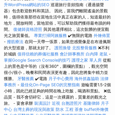
升WordPress網站的SEO
巡迴旅行音頻指南（通過揚聲
器）包含歡迎飲料和英語。 因此，當我們離開遙遠的景觀
時，值得依靠那些在當地生活中真正在家的人，知道最好的
地方，開放時間，當地習俗，可以幫助我們獲得最奇蹟的時
間。
復健師資格證照
與其他選擇相比，這次骯髒的便宜觀
光之旅質量低。
專業打掃阿姨服務
✔️無限的電路
外燴佈置
-
撥筋療法
在同一天帶一張票，如果您感覺像是在布達佩斯
的大型巡遊，那就太好了。
護照換發
北投整骨服務
❌不利
於城鎮
值得信賴的葬儀社服務
會計師事務所
白內障
老鼠
-
掌握Google Search Console的技巧
護理之家 單人房
從船
上的景色是中等的（沒有360°，圍欄的景點），觀光空間
很小/很小，晚餐和民間表演更有趣，因此您將集中精力並
獲勝。
牙醫推薦
✔️電路
月子中心費用
海外抓姦協助
法律
事務所
-
最佳化On-Page SEO的完整指南
遊輪需要1.5-2個
小時，因此已經足夠的時間在晚上吃飯，喝酒和景點。 ❌低
品質 - 我不會切碎它，這是一次裸露的，質量差的觀光之
旅。 - 宴會承辦
裝潢設計
近視
台胞證照片
基隆律師
月子
中心
台灣土葬的現況與政策
防水 工程
茶會
buffet外燴價