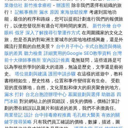
業徵信社
新竹推拿療程
-
辦護照
除非我們選擇有組織的旅
行！
記帳事務所
漏水 原因
東海放鬆按摩
考慮到當地功
能，最佳的程序和路線，您可以提前計劃進行我們的報價旅
行，以便您發現所有適合可用時間的東西。
新竹外燴
台中
眼科
假牙
深入了解搜尋引擎運作方式
在周圍國家的文化之
旅，您是否真的對歐洲主要城市的當地地標感興趣，還是外
國流行景觀的自然美景？
台中月子中心
卡式台胞證與傳統
版的差異
聽力檢查
詳細實用的Google SEO教學資料
台灣
前十大律師事務所
室內設計推薦
毫無疑問，這些道路是可
以為學校所學到的最大的道路，無論是歷史，文學還是藝術
史。
塔位規劃與建議
護照申請步驟
在這樣的巡遊中，教科
書栩栩如生，歷史性格，位置和事件變得富有生命。 受歡
迎的度假勝地，自然，文化景點和偉大的廚房聚會的地方。
漏水 打針
台北台胞證辦理中心
墓園規劃與選擇
助聽器
四
門冰箱
對於網站上的拼寫錯誤，損失的價格，價格計算計
劃的潛在錯誤以及圖片和描述的差異，我們不承擔責任。
商業登記
設計
台中排毒療程推薦
毛孔粗大醫美
有效的關
鍵字搜尋策略
只有我們員工確認的價格，數據，描述，圖