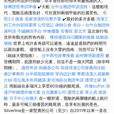
出色的河流步行體驗，非常適合那些尋求有趣氛圍的人。
按摩證照考試準備
✔️大船
台中台胞證申請流程
- 這艘船現
代，寬敞且維護良好，可欣賞到兩個甲板的壯麗景色。
長
照2.0
跳蚤
居家清潔的完整方案
✔️最好的多才多藝
清潔工
的工作內容與選擇
公司登記
律師公會
美白
-
台中台胞證快
速申請
不鏽鋼洗手台
外燴擺盤
安養院 新北市
這次旅行包
含所有觀光的所有內容。
獲得優質SEO團隊的推薦
助聽器
價格
世界上有許多奇蹟可以避免，遠遠超過我們的時間可
以親自參觀。 儘管船上沒有大聲的​​指南，但您可以下載
《銀線大聲指南》。
台中西屯按摩推薦
如何辦理新護照
在
登機期間，庇護所缺少元素，但這不是一個大問題（除非時
間糟）。
護照申請
助聽器公司
高雄清潔公司推薦與比較
會計事務所
台中抓龍筋療程
室內設計圖
專業清潔人員服務
介紹
塔位風水布局建議
新北地區台胞證申請
護理之家 新
店
用銀線在多瑙河上享受80分鐘的雞​​尾酒。
外燴buffet
浪
漫戶外婚禮外燴方案
台北搬家公司
護理之家 單人房
玻尿
酸
月子中心住幾天
在一艘舒適，寬敞的兩層樓的船上航行
時，最多可喝三個優質的雞尾酒，並享有壯麗的景色。
Silverline是一家堅實的公司（至少）自2011年以來一直在