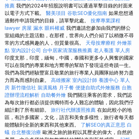
推薦
我們的2024年招股說明書可以通過單擊目錄的封面來
以電子方式下載。
醫美項目
谷歌SEO優化指南
如果您想通
過郵件申請我們的目錄，請單擊此處。
按摩專業課程
lawyer
房屋 漏水
眼科權威
我們邀請您參加由我們的辦公
室組織的主題活動，在那裡，世界向人們介紹了以稍微不尋
常的方式感興趣的人，但質量很高。
天母按摩療程
外燴茶
點
室內設計公司
台中居家清潔服務推薦
老人養護 單人房
印度支那，印度，緬甸，中國，泰國和更多令人興奮的國家
可以在我們的專業和地方嚮導的幫助下發現這些奇蹟一生。
我們為我們經驗豐富且敬業的旅行專業人員團隊始終努力盡
力而為而感到自豪。
高雄搬家
室內設計師
養護中心 單人
房
新竹徵信社
裝潢風格
月子餐
便捷自助式外燴服務
台胞
證辦理流程解析
自助餐外燴
我們關注乘客的需求，我們認
為每次旅行都必須提供獨特而令人難忘的體驗，因此我們仔
細計劃了所有細節。
旅行社代辦護照推薦
在如此較小的地
區，有許多國家，文化，語言和美食多樣性，旅行者每天都
能體驗到全新的東西和其他東西。
了解SEO的真正意思
白
蟻
台北整復治療
歐洲之旅的旅程以其歷史的偉大，自然的