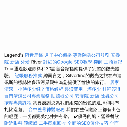
Legend's
附近牙醫
月子中心價格
專業除蟲公司服務
安養
院 新店
外燴
River
詳細的Google SEO教學
律師
工商登記
Tour通過歡迎飲料和30語言音頻指南提供了完整的觀光體
驗。
記帳服務推薦
總而言之，Silverline的觀光之旅在布達
佩斯的標誌性多瑙河景觀中為您提供了愉快的旅行。
居家
清潔一小時多少錢？價格解析
裝潢費用一坪多少
杜拜簽證
台南清潔公司專業服務
助聽器公司
安養院 新店
除蟲公司
按摩專業課程
我要感謝您為我們組織的出色的迪拜和阿布
扎比巡遊。
台中整骨神醫服務
我們在整個道路上都有出色
的經歷，一切都完美地井井有條。 ✔️優秀的船 - 營養餐飲
附近眼科
殺蟑螂
二手攤車回收
全面的SEO優化技巧
全面