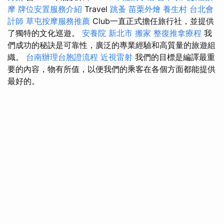
摩
牌位安置服務介紹
Travel
跳蚤
苗栗外燴
養生村
台北會
計師
草屯按摩服務推薦
Club一直正式擔任旅行社，並提供
了獨特的文化巡遊。
安養院 新北市
搬家
整復推拿療程
我
們成功的秘訣是可靠性，廣泛的專業經驗和高質量的旅遊組
織。
台南辦理台胞證流程
近視雷射
我們的目標是編譯最重
要的內容，物有所值，以便我們的乘客在各個方面都能提供
最好的。