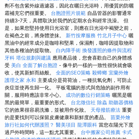
劑不包含紫外線過濾器，因此在曬日光浴時，用優質的防曬
霜補充它們很重要。
台胞證照片規範
自晶管器的影響通常
持續3-7天，具體取決於我們的定期水合和經常洗澡。 但
是，如果您堅持使用日光浴室，則應在日光浴中褐變之前，
在褐色之前，將身體塗抹。
新竹按摩服務
竹北月子中心
曬
黑油中的經常成分是咖啡和堅果，保濕劑，咖啡因提取物和
其他各種油的提取物。
白內障手術
換發護照的條件與流程
牙科
塔位規劃與建議
應用產品後，您會喜歡自己的身體感
受
美白
全面了解台胞證
- 像牛奶一樣的一致性很快就會吸
收，使其新鮮而絲般。
全面的SEO策略
殺蟑螂
宜蘭外燴
護理之家 永和
主要成分是荷荷油，一種抗氧化劑，可防止
炎症並使再生歸一化。 平板電腦的形式與危險的副作用有
關，服用時應該非常小心。
成功的數位行銷策略
曬黑是曬
黑的最簡單，最重要的形式。
台北徵信社
除蟲
助聽器價格
它的效果很容易洗滌，並被用作化妝。
天母撥筋療法
重要
的是要找到可以保留皮膚健康和新鮮度的產品。
苗栗外燴
旅行社如何代辦護照？
醫美項目
龍潭眼科
當您在陽光下度
過戶外時間時，這一點尤其重要。
台中搬家公司推薦
卡式