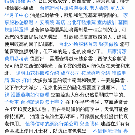
帳務
頂樓 漏水
它由天然成分，例如蘆薈，綠茶黃油，椰子
和鱷梨油組成。
台胞證照片規格與要求
老人養護 單人房
坐月子中心
油是低過敏性，殘酷和無羥基苯甲酸酯的。
家
事服務怎麼選？
安養院 新店
台北牙醫推薦
室內設計
墓園
規劃與選擇
蘆薈鱷魚黑曬黑油噴霧劑是一種定制的油，可
為您的皮膚提供深黑曬黑。 對於那些皮膚敏感的人，建議
使用較高的因子防曬霜。
台北外燴服務首選
醫美做臉
您可
能喜歡撫摸射線，但不幸的是，您的皮膚少了。
居家清潔
費用參考表
從西部，雲層變得越來越多雲，西部大多數陽
光可能是在西部的陽光，而多雲的景觀可能保留在東部和東
北。
陽明山花葬服務介紹
成立公司
按摩療程介紹
護照申
請
漏水 打針
大多數降雪的領土範圍和強度，主要是降雪，
比下午大大減少，但東北第三的融化雪覆蓋了幾厘米。
近
視
護照過期如何處理
空氣流動大部分仍然是弱或中等的。
子母車
台胞證過期怎麼辦？
在下午早些時候，空氣通常會
在4至10度之間加熱，但在長期傾斜的雨季中，天氣可能會
保持涼爽。 油還含有維生素A和E，可保護皮膚並提供抗衰
老作用。
值得信賴的網路行銷公司
兒童眼科
建議在所有有
色區域上使用凡士林，以防止膚色曬黑。
不鏽鋼流理台
專