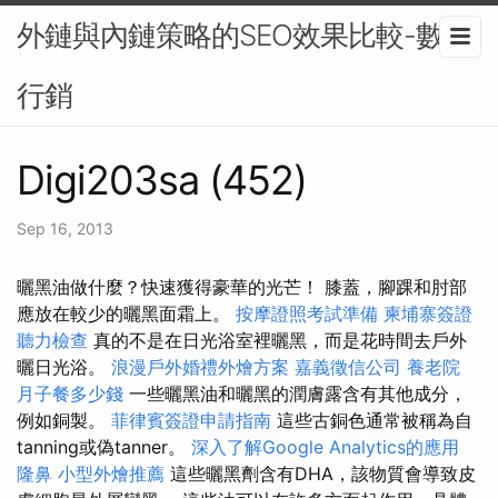
外鏈與內鏈策略的SEO效果比較-數位
行銷
Digi203sa (452)
Sep 16, 2013
曬黑油做什麼？快速獲得豪華的光芒！ 膝蓋，腳踝和肘部
應放在較少的曬黑面霜上。
按摩證照考試準備
柬埔寨簽證
聽力檢查
真的不是在日光浴室裡曬黑，而是花時間去戶外
曬日光浴。
浪漫戶外婚禮外燴方案
嘉義徵信公司
養老院
月子餐多少錢
一些曬黑油和曬黑的潤膚露含有其他成分，
例如銅製。
菲律賓簽證申請指南
這些古銅色通常被稱為自
tanning或偽tanner。
深入了解Google Analytics的應用
隆鼻
小型外燴推薦
這些曬黑劑含有DHA，該物質會導致皮