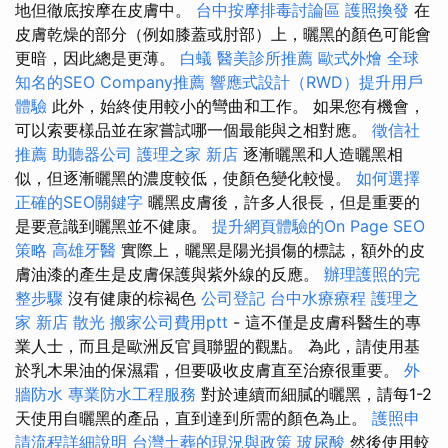
地但徹底按摩在皮膚中。
台中按摩排毒討論區
護照換發
在
皮膚乾燥的部分（例如膝蓋或肘部）上，曬黑的顏色可能會
更暗，因此總是更薄。
白蟻
醫美診所推薦
歐式外燴
全球
知名的SEO Company推薦
響應式設計（RWD）提升用戶
體驗
此外，始終使用較小的彎曲和工作。 如果您有機會，
可以索要樣品並在家嘗試哪一個最能與之相對應。
徵信社
推薦
助聽器公司
護理之家 新店
逐漸曬黑和人造曬黑相
似，但逐漸曬黑的濃度較低，使顏色變化較慢。
如何選擇
正確的SEO關鍵字
曬黑皮膚後，許多人很長，但是重要的
是要意識到曬黑並不健康。
提升網頁體驗的On Page SEO
策略
高雄牙醫
實際上，曬黑是陽光損傷的標誌，額外的皮
膚油漆的產生是皮膚保護與紫外線的反應。
辦理護照的完
整步驟
沒有健康的棕褐色
公司登記
台中水療療程
護理之
家 新店
散光
搬家公司費用ptt
- 這不僅是皮膚科醫生的專
業人士，而且是歐洲反官員聯盟的觀點。 為此，請使用基
於乳木果油的保濕霜，但要吸收皮膚直至治療很重要。
外
牆防水
專業防水工程服務
對於連續而細膩的曬黑，請每1-2
天使用自曬黑的產品，直到達到所需的顏色為止。
護照申
請流程詳細說明
台灣土葬的現況與政策
玻尿酸
然後使用較