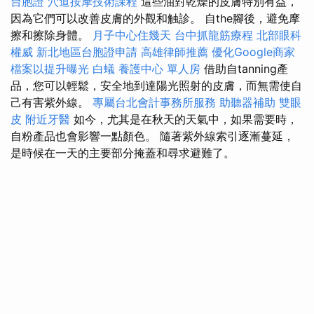
台胞證
穴道按摩技術課程
這些油對乾燥的皮膚特別有益，
因為它們可以改善皮膚的外觀和触診。 自the腳後，避免摩
擦和擦除身體。
月子中心住幾天
台中抓龍筋療程
北部眼科
權威
新北地區台胞證申請
高雄律師推薦
優化Google商家
檔案以提升曝光
白蟻
養護中心 單人房
借助自tanning產
品，您可以輕鬆，安全地到達陽光照射的皮膚，而無需使自
己有害紫外線。
專屬台北會計事務所服務
助聽器補助
雙眼
皮
附近牙醫
如今，尤其是在秋天的天氣中，如果需要時，
自粉產品也會影響一點顏色。 隨著紫外線索引逐漸蔓延，
是時候在一天的主要部分掩蓋和尋求避難了。