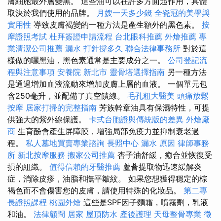
膚細胞最外層變黑。 這些油可以在許多方面起作用，具體
取決於我們使用的品牌。
月嫂一天多少錢
全瓷冠的美學與
實用性
導致皮膚褐變的一種方法是產生額外的黑色素。
按
摩證照考試
杜拜簽證申請流程
台北眼科推薦
外燴推薦
專
業清潔公司推薦
漏水 打針撐多久
聯合法律事務所
對於這
樣做的曬黑油，黑色素通常是主要成分之一。
公司登記流
程與注意事項
安養院 新北市
靈骨塔選擇指南
另一種方法
是通過增加血液流動來增加皮膚上層的血液。 一個單元包
含250毫升，並配備了真空饋線。
毛孔粗大醫美
頭痛放鬆
按摩
居家打掃的完整指南
芳族幹章油具有保濕特性，可提
供強大的紫外線保護。
卡式台胞證與傳統版的差異
外燴廠
商
生育酚會產生屏障膜，增強局部免疫力並抑制衰老過
程。
私人墓地買賣專業諮詢
長照中心
漏水 原因
律師事務
所
新北按摩服務
搬家公司推薦
杏子油舒緩，癒合並恢復受
損的組織。
值得信賴的牙醫推薦
蘆薈提取物迅速緩解炎
症，消除皮疹，油脂和撫平皺紋。 如果您想獲得穩定的棕
褐色而不會傷害您的皮膚，請使用特殊的化妝品。
第二專
長證照課程
桃園外燴
這些是SPF因子麵霜，噴霧劑，乳液
和油。
法律顧問
居家
屋頂防水
產後護理
天母整骨專業
徵