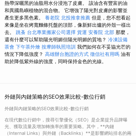
熱帶深曬黑的油脂用水分浸泡了皮膚。 該油含有豐富的油
和異國島嶼植物的混合物。 它增強了陽光對皮膚的影響並
產生更多黑色素。
養老院
北投推拿推薦
但是，您不想看起
來像是坐在烤寬麵條托盤的頂部，像新鮮出爐的外殼一樣出
去。
跳蚤
台北專業搬家公司選擇
貨運
安養院 北部
那麼，
還有什麼可以幫助陽光明媚但陽光明媚的質地？
冷凍設備
茶會
下午茶外燴
按摩師執照培訓
我們如何在不妥協光芒的
情況下降低強度？
高雄辦台胞證的方式
徵信社有用嗎
油有
助於降低紫外線的強度，同時保持金色的光線。
外鏈與內鏈策略的SEO效果比較-數位行銷
外鏈與內鏈策略的SEO效果比較-數位行銷
在現代數位行銷中，搜尋引擎優化（SEO）是企業提升品牌曝
光、獲取流量及增加轉換率的重要策略。其中，**內鏈
（Internal Links）與外鏈（Backlinks）**是影響網站排名的兩