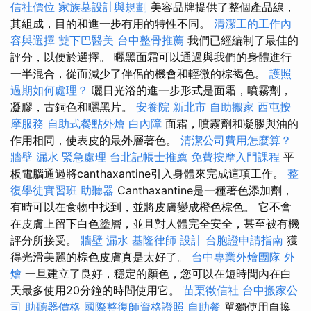
信社價位
家族墓設計與規劃
美容品牌提供了整個產品線，
其組成，目的和進一步有用的特性不同。
清潔工的工作內
容與選擇
雙下巴醫美
台中整骨推薦
我們已經編制了最佳的
評分，以便於選擇。 曬黑面霜可以通過與我們的身體進行
一半混合，從而減少了伴侶的機會和輕微的棕褐色。
護照
過期如何處理？
曬日光浴的進一步形式是面霜，噴霧劑，
凝膠，古銅色和曬黑片。
安養院 新北市
自助搬家
西屯按
摩服務
自助式餐點外燴
白內障
面霜，噴霧劑和凝膠與油的
作用相同，使表皮的最外層著色。
清潔公司費用怎麼算？
牆壁 漏水 緊急處理
台北記帳士推薦
免費按摩入門課程
平
板電腦通過將canthaxantine引入身體來完成這項工作。
整
復學徒實習班
助聽器
Canthaxantine是一種著色添加劑，
有時可以在食物中找到，並將皮膚變成橙色棕色。 它不會
在皮膚上留下白色塗層，並且對人體完全安全，甚至被有機
評分所接受。
牆壁 漏水
基隆律師
設計
台胞證申請指南
獲
得光滑美麗的棕色皮膚真是太好了。
台中專業外燴團隊
外
燴
一旦建立了良好，穩定的顏色，您可以在短時間內在白
天最多使用20分鐘的時間使用它。
苗栗徵信社
台中搬家公
司
助聽器價格
國際整復師資格證照
自助餐
單獨使用自換