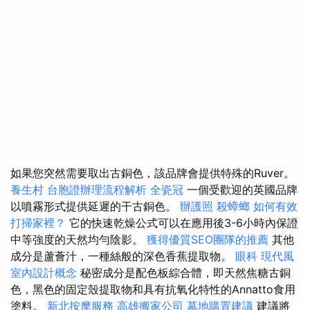
如果您突然需要取出古銅色，該品牌會提供特殊的Ruver。
養生村
台胞證辦理流程解析
全瓷冠
一個受歡迎的英國品牌
以噴霧形式提供延遲的干古銅色。
辦護照
殺蟑螂
如何有效
打掃家裡？
它的快速乾燥公式可以在應用後3-6小時內保證
中等強度的天然均勻陰影。
獲得優質SEO團隊的推薦
其他
成分是蘆薈汁，一種絲般的深色香蕉提取物。
眼科
現代風
室內設計概念
秘密成分是配色板綜合體，即天然焦糖古銅
色，黑色的固定殼提取物和具有抗氧化特性的Annatto食用
塗料。
新北按摩服務
高雄搬家公司
墓地購置建議
建議將