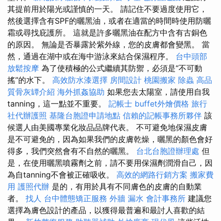
其提前用於陽光或謹慎的一天。 請記住不要過度使用它，
然後選擇含有SPF的曬黑油，或者在適當的時間時使用防曬
霜或尋找庇護所。 這就是許多曬黑油在配方中含有古銅色
的原因。 無論是否暴露於紫外線，您的皮膚都會變黑。 當
然，通過在湖中或在海中游泳來結合保濕程序。
台中頭部
放鬆按摩
為了使積極的公式繼續其防禦，必須是“不可動
搖”的水下。
高效防水漆選擇
房間設計
桃園搬家
除蟲
高品
質骨灰罈介紹
海外抓姦協助
如果您去太陽室，請使用自我
tanning，這一點並不重要。
記帳士
buffet外燴價格
旅行
社代辦護照
基隆台胞證申請地點
信賴的記帳事務所夥伴
該
候選人由美國專業化妝品品牌代表。 不可避免地保濕皮膚
是不可避免的，因為如果我們的皮膚乾燥，曬黑的顏色會好
得多，我們突然會有不自然的曬黑。
台北台胞證辦理處
但
是，在使用曬黑噴霧劑之前，請不要用保濕劑潤滑自己，因
為自tanning不會被正確吸收。
高效的網路行銷方案
搬家費
用
護照代辦
是的，有用於具有不同膚色的皮膚的自動業
者。
找人
台中體態矯正服務
外牆 漏水
會計事務所
建議您
選擇為膚色設計的產品，以獲得最普遍和最討人喜歡的結