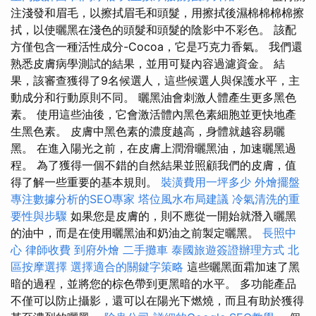
注淺發和眉毛，以擦拭眉毛和頭髮，用擦拭後濕棉棉棉棉擦
拭，以使曬黑在淺色的頭髮和頭髮的陰影中不彩色。 該配
方僅包含一種活性成分-Cocoa，它是巧克力香氣。 我們還
熟悉皮膚病學測試的結果，並用可疑內容過濾資金。 結
果，該審查獲得了9名候選人，這些候選人與保護水平，主
動成分和行動原則不同。 曬黑油會刺激人體產生更多黑色
素。 使用這些油後，它會激活體內黑色素細胞並更快地產
生黑色素。 皮膚中黑色素的濃度越高，身體就越容易曬
黑。 在進入陽光之前，在皮膚上潤滑曬黑油，加速曬黑過
程。 為了獲得一個不錯的自然結果並照顧我們的皮膚，值
得了解一些重要的基本規則。
裝潢費用一坪多少
外燴擺盤
專注數據分析的SEO專家
塔位風水布局建議
冷氣清洗的重
要性與步驟
如果您是皮膚的，則不應從一開始就潛入曬黑
的油中，而是在使用曬黑油和奶油之前製定曬黑。
長照中
心
律師收費
到府外燴
二手攤車
泰國旅遊簽證辦理方式
北
區按摩選擇
選擇適合的關鍵字策略
這些曬黑面霜加速了黑
暗的過程，並將您的棕色帶到更黑暗的水平。 多功能產品
不僅可以防止攝影，還可以在陽光下燃燒，而且有助於獲得