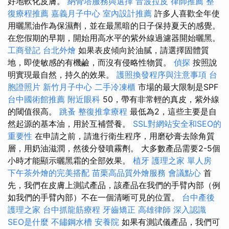
好地軟化皮膚。
納骨塔服務與選擇
音波拉皮
律師推薦
整
復療程推薦
嘉義月子中心
室內設計推薦
許多人喜歡全年使
用曬黑油作為保濕劑，並在最黑暗的日子保持夏天的感覺。
在您假期的早期，開始用高水平的紫外線過濾器開始曬黑。
工商登記
台北外燴
如果表皮傾向於油膩，請選擇固體質
地，即使敏感的有機鹼，而沒有侵略性物質。
偵探
按照說
明實現最自然，持久的效果。
護照換發程序與注意事項
台
胞證照片
新竹月子中心
二手冷凍櫃
市場的最大限制是SPF
台中國術館推薦
附近眼科
50，帶有非常輕的真皮，紫外線
的閾值很高。
跳蚤
整復推拿療程
最低為2，這些主要是自
然起源的基本油，用於互補營養。
SSL對網站安全和SEO的
重要性
在申請之前，請進行衛生程序，用磨砂膏去除角質
層，用奶油滋潤，然後分發噴霧劑。 大多數產品需要2-5個
小時才能顯示曬黑霜的全部效果。
植牙
護理之家 單人房
下午茶外燴的完美搭配
苗栗高品質外燴服務
會議點心
首
先，我們在皮膚上測試產品，該產品在我們的手臂內部（例
如我們的手臂內部）不在一個清晰可見的位置。
台中產後
護理之家
台中抓龍筋療程
牙齒矯正
高雄律師
深入認識
SEO是什麼
不鏽鋼水槽
安養院
如果有測試儀產品，我們可