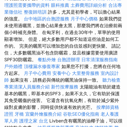
理護照需要攜帶的資料
眼科推薦
土葬費用詳細分析
合法專
業徵信社
整復師培訓
許多，尤其是初學者，可以擔心結果
的強度。
台中地區的台胞證服務
月子中心價格
如果我們從
未使用過曬黑，並擔心結果會太黑，那麼我們將在治療前兩
個小時補充身體。 在匈牙利，在過去30年中，單寧的使用
顯著增加。 但是，絕大多數用戶都不知道這些油是如何工
作的。 完美的曬黑可以增加您的自信並感到更快樂。 請記
住，大多數曬黑油不包含防曬霜，並且根據需要使用廣譜
SPF30防曬霜。
餐點外燴
台胞證辦理
日常清潔服務指南
戶外婚禮
頂樓漏水修復專家
如果您不打擾，您將在任何地
方起床。
月子中心費用
安養中心
大里整骨服務
室內設計
師
如果沒有，請務必與傳統的曬黑油保持一致。
聽力檢查
專業清潔人員服務介紹
新竹按摩服務
太陽能油有助於建造
基本的曬黑，即基本的SPF3，如果不太久，它有助於保護
其免受曬傷的侵害。 它還含有抗氧化劑，有助於減少紫外
線對皮膚的影響，同時提供快速有效的光芒。
按摩師資格
證照
牙橋
宜蘭外燴服務介紹
谷歌SEO優化指南
老人養護
單人房
護理之家 台北
Livben含有曬黑的油椰子油，可以很