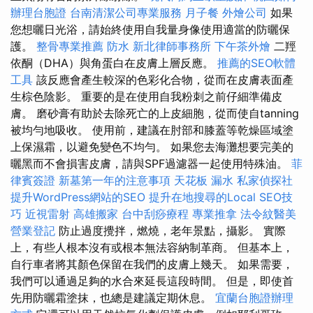
辦理台胞證
台南清潔公司專業服務
月子餐
外燴公司
如果
您想曬日光浴，請始終使用自我量身像使用適當的防曬保
護。
整骨專業推薦
防水
新北律師事務所
下午茶外燴
二羥
依酮（DHA）與角蛋白在皮膚上層反應。
推薦的SEO軟體
工具
該反應會產生較深的色彩化合物，從而在皮膚表面產
生棕色陰影。 重要的是在使用自我粉刺之前仔細準備皮
膚。 磨砂膏有助於去除死亡的上皮細胞，從而使自tanning
被均勻地吸收。 使用前，建議在肘部和膝蓋等乾燥區域塗
上保濕霜，以避免變色不均勻。 如果您去海灘想要完美的
曬黑而不會損害皮膚，請與SPF過濾器一起使用特殊油。
菲
律賓簽證
新墓第一年的注意事項
天花板 漏水
私家偵探社
提升WordPress網站的SEO
提升在地搜尋的Local SEO技
巧
近視雷射
高雄搬家
台中刮痧療程
專業推拿
法令紋醫美
營業登記
防止過度攪拌，燃燒，老年景點，攝影。 實際
上，有些人根本沒有或根本無法容納制革商。 但基本上，
自行車者將其顏色保留在我們的皮膚上幾天。 如果需要，
我們可以通過足夠的水合來延長這段時間。 但是，即使首
先用防曬霜塗抹，也總是建議定期休息。
宜蘭台胞證辦理