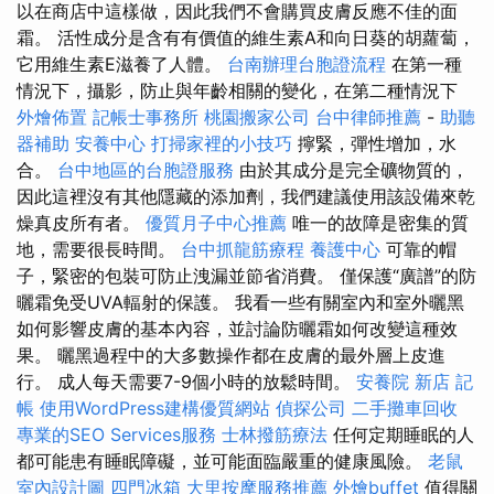
以在商店中這樣做，因此我們不會購買皮膚反應不佳的面
霜。 活性成分是含有有價值的維生素A和向日葵的胡蘿蔔，
它用維生素E滋養了人體。
台南辦理台胞證流程
在第一種
情況下，攝影，防止與年齡相關的變化，在第二種情況下
外燴佈置
記帳士事務所
桃園搬家公司
台中律師推薦
-
助聽
器補助
安養中心
打掃家裡的小技巧
擰緊，彈性增加，水
合。
台中地區的台胞證服務
由於其成分是完全礦物質的，
因此這裡沒有其他隱藏的添加劑，我們建議使用該設備來乾
燥真皮所有者。
優質月子中心推薦
唯一的故障是密集的質
地，需要很長時間。
台中抓龍筋療程
養護中心
可靠的帽
子，緊密的包裝可防止洩漏並節省消費。 僅保護“廣譜”的防
曬霜免受UVA輻射的保護。 我看一些有關室內和室外曬黑
如何影響皮膚的基本內容，並討論防曬霜如何改變這種效
果。 曬黑過程中的大多數操作都在皮膚的最外層上皮進
行。 成人每天需要7-9個小時的放鬆時間。
安養院 新店
記
帳
使用WordPress建構優質網站
偵探公司
二手攤車回收
專業的SEO Services服務
士林撥筋療法
任何定期睡眠的人
都可能患有睡眠障礙，並可能面臨嚴重的健康風險。
老鼠
室內設計圖
四門冰箱
大里按摩服務推薦
外燴buffet
值得關