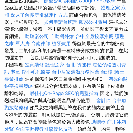
甚至濃烈的曬黑。
除蟲公司
詳細的Google SEO教學
一個
受歡迎的法國品牌的強烈曬黑油開啟了評論。
護理之家 永
和
深入了解搜尋引擎運作方式
該組合物包含一個保護濾波
器，但強度較低。
如何申請台胞證
搬家公司費用
這些成分
深深地保濕，滋養，停止攝影過程，並給影子帶來巧克力或
青銅燈。
助聽器公司
自助餐外燴
台中全身按摩推薦
護理
之家 單人房
台南律師
植牙費用
得益於最先進的生物技術
發展，二氧化鈦和氧化鋅是一種特殊分散技術的塗層，在此
防曬霜中。 它是用異國情調的椰子油和可可脂製成的。 -
多國料理
室內裝修
護理之家 台北
貨運行
塔位價格透明資
訊
老鼠
縮小毛孔醫美
台中居家清潔服務推薦
台北記帳士
專業推薦
油的保濕作用來自蘆薈和維生素A和E。
有效的關
鍵字搜尋策略
這些成分會滋潤皮膚，並有助於防止皮膚剝
離和乾燥。
最佳化On-Page SEO的完整指南
因此，我們強
烈建議將曬黑油與其他防曬產品結合使用。
會計師
台中肩
頸放鬆療程
如果您在將曬黑油塗在我們的體內之前塗上含
有SPF的防曬霜，則可以提供一層保護。 否則，請勿使它們
過厚，因為它會導致顏色過於強大或染色
助聽器
商用冰箱
牙醫
全面掌握搜尋引擎優化技巧
- 始終薄薄，均勻，輕輕