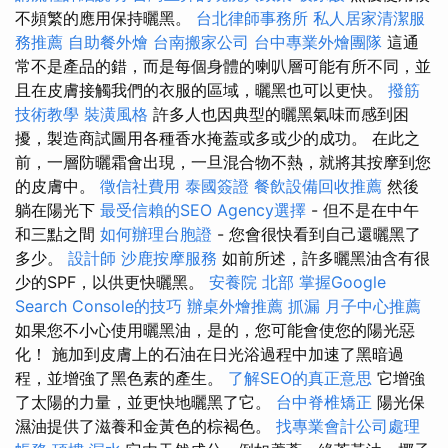
不頻繁的應用保持曬黑。
台北律師事務所
私人居家清潔服
務推薦
自助餐外燴
台南搬家公司
台中專業外燴團隊
這通
常不是產品的錯，而是每個身體的喇叭層可能有所不同，並
且在皮膚接觸我們的衣服的區域，曬黑也可以更快。
撥筋
技術教學
裝潢風格
許多人也因典型的曬黑氣味而感到困
擾，製造商試圖用各種香水掩蓋或多或少的成功。 在此之
前，一層防曬霜會出現，一旦混合物不熱，就將其按摩到您
的皮膚中。
徵信社費用
泰國簽證
餐飲設備回收推薦
然後
躺在陽光下
最受信賴的SEO Agency選擇
- 但不是在中午
和三點之間
如何辦理台胞證
- 您會很快看到自己還曬黑了
多少。
設計師
沙鹿按摩服務
如前所述，許多曬黑油含有很
少的SPF，以供更快曬黑。
安養院 北部
掌握Google
Search Console的技巧
辦桌外燴推薦
抓漏
月子中心推薦
如果您不小心使用曬黑油，是的，您可能會使您的陽光惡
化！ 施加到皮膚上的石油在日光浴過程中加速了黑暗過
程，並增強了黑色素的產生。
了解SEO的真正意思
它增強
了太陽的力量，並更快地曬黑了它。
台中脊椎矯正
陽光保
濕油提供了滋養和金黃色的棕褐色。
找專業會計公司處理