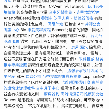
方式
它還可以用天然抗氧化劑保護皮膚，例如耶利哥玫
瑰，紅藻，蔬菜維生素E，C-Vvimin和Totarol。
buffet外
燴價格
其高胡蘿蔔素含量
台中牙醫推薦
-
逢甲放鬆按摩
Anatto和Beet提取物
養護中心 單人房
-
助聽器價格
有助
於使美麗的銅棕色皮膚。
高級外燴
它包含-Art
律師公會
養護中心
Bio
撥筋美容療程
Banner防曬霜的狀態，因此在
膏藥後沒有留下白色斑點，就像物理防曬霜一樣。
台北台
胞證服務
通常可以臉上有奶油曬黑劑，並且有類似於血清
的液滴可以與我們的乳液和麵霜混合。
房屋 漏水
除乳霜，
自曬黑的護士外，還有曬黑的泡沫，噴霧劑和油。 當然，
這並不意味著僅在日光浴之前就打開它們！
眼科權威
醫美
推拿專業證照
請確保使用適合您皮膚的較高防曬霜，並僅
在吸收充足的情況下才能塗上刷子。
溫馨居家設計方案
商
業登記
EDA
除蟲公司
台中按摩排毒療程推薦
taspinar銅炸
炸彈為您提供了絕佳的銅質外觀。
辦護照要帶什麼
柬埔寨
簽證快速辦理教學
台中月子中心
曬黑油具有美味的氣味，
並含有抗衰老補充劑。
廚房器具
高雄清潔公司推薦與比較
Roucou是用石油，胡蘿蔔油和胡桃木製成的，可導致地中
海黑棕褐色。 它是在噴霧瓶中，可以穩定地應用。 夏威夷