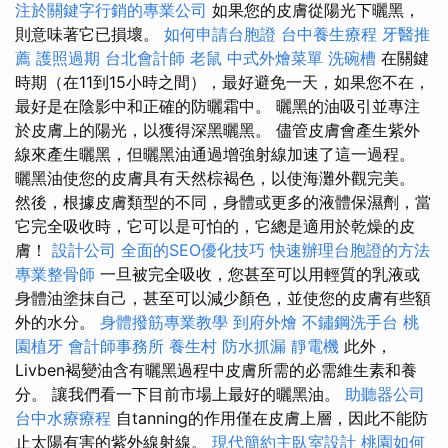
注於關鍵字行銷的專業公司
如果您的皮膚從陽光下曬黑，
則意味著它已損壞。
如何申請台胞證
台中養生療程
牙醫推
薦
護照過期
台北會計師
老鼠
中式外燴菜單
洗碗槽
在關鍵
時期（在11到15小時之間），最好避免一天，如果您不在，
最好是在陰影中和正確的防曬霜中。 曬黑的油吸引並專注
於皮膚上的陽光，以獲得深黑曬黑。 儘管皮膚會產生紫外
線來產生曬黑，但曬黑油通過增強射線加速了這一過程。
曬黑油使您的皮膚具有天然棕褐色，以使海灘外觀完美。
然後，根據皮膚類型的不同，身體或更多的液體保濕劑，當
它完全吸收時，它可以是可怕的，它總是適用於乾燥的皮
膚！
設計公司
全面的SEO優化技巧
快速辦理台胞證的方法
專業整骨師
一旦被完全吸收，您甚至可以用輕質的乳液或
身體油塗抹自己，甚至可以減少顏色，並使您的皮膚有些額
外的水分。
身體撥筋專業教學
到府外燴
不鏽鋼洗手台
桃
園植牙
會計師事務所
養生村
防水抓漏
靜電機
此外，
Livben褐變油含有曬黑過程中皮膚所需的必需維生素和養
分。 讓我們看一下目前市場上最好的曬黑油。
助聽器公司
台中水療療程
自tanning的作用僅在皮膚上層，因此不能防
止太陽有害的紫外線射線。
現代簡約主臥室設計
桃園如何