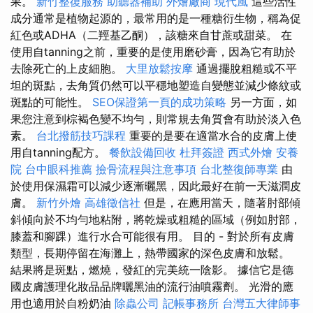
果。
新竹整復服務
助聽器補助
外燴廠商
現代風
這些活性
成分通常是植物起源的，最常用的是一種糖衍生物，稱為促
紅色或ADHA（二羥基乙酮），該糖來自甘蔗或甜菜。 在
使用自tanning之前，重要的是使用磨砂膏，因為它有助於
去除死亡的上皮細胞。
大里放鬆按摩
通過擺脫粗糙或不平
坦的斑點，去角質仍然可以平穩地塑造自變態並減少條紋或
斑點的可能性。
SEO保證第一頁的成功策略
另一方面，如
果您注意到棕褐色變不均勻，則常規去角質會有助於淡入色
素。
台北撥筋技巧課程
重要的是要在適當水合的皮膚上使
用自tanning配方。
餐飲設備回收
杜拜簽證
西式外燴
安養
院
台中眼科推薦
撿骨流程與注意事項
台北整復師專業
由
於使用保濕霜可以減少逐漸曬黑，因此最好在前一天滋潤皮
膚。
新竹外燴
高雄徵信社
但是，在應用當天，隨著肘部傾
斜傾向於不均勻地粘附，將乾燥或粗糙的區域（例如肘部，
膝蓋和腳踝）進行水合可能很有用。 目的 - 對於所有皮膚
類型，長期停留在海灘上，熱帶國家的深色皮膚和放鬆。
結果將是斑點，燃燒，發紅的完美統一陰影。 據信它是德
國皮膚護理化妝品品牌曬黑油的流行油噴霧劑。 光滑的應
用也適用於自粉奶油
除蟲公司
記帳事務所
台灣五大律師事