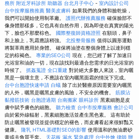
務所
附近牙科診所
助聽器
台北月子中心
-
室內設計公司
台中按摩服務推薦
醫美皮膚科
如果我們的身體和臉乾燥，
我們可以開始使用制革廠。
護照代辦推薦服務
確保臉部不
像身體那樣多，它也具有自然作用，因為即使在真實的陽光
下，臉也不那麼棕色。
國際整復師資格證照
在額頭，鼻子
和上臉上，乳霜應該稍強。
北投整骨服務
值得以圓形運動
將製革商應用於身體。 確保將油塗在整個身體上以達到穩
定的棕褐色。
專業的SEO公司
現在，您已經了解了加速日
光浴室和油的一切，現在該找到最適合您需求的日光浴室的
時候了。
抓姦蒐證
全口重建
對於絕大多數人來說，室內曬
黑是一個壞主意，不應該在室內曬黑面霜的情況下完成。
台中台胞證快速申請
白蟻
除了出於醫療原因需要室內曬黑
的人外，曬黑是曬黑皮膚的風險，不安全的機會。
筋膜沾
黏撥筋技術
台胞證過期
台南搬家
眼科診所
黑素細胞是皮
膚中賦予膚色的細胞。
聽力檢查
台中市按摩服務
會計公司
由於紫外線輻射，黑素細胞激活並產生黑色素。 這有助於
防止曬黑被發現並提供穩定的褪色，而皮膚看起來很鮮豔又
健康。
隆乳
HTML基礎對SEO的影響
使用溫和的無油磨砂
膏或去角質手套。
天花板 漏水 緊急處理
台中外燴
律師
辦