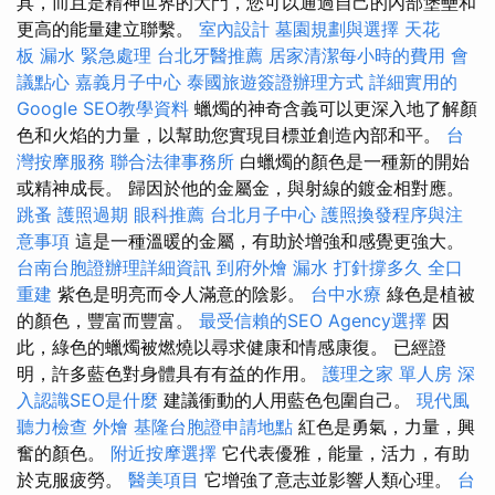
具，而且是精神世界的大門，您可以通過自己的內部堡壘和
更高的能量建立聯繫。
室內設計
墓園規劃與選擇
天花
板 漏水 緊急處理
台北牙醫推薦
居家清潔每小時的費用
會
議點心
嘉義月子中心
泰國旅遊簽證辦理方式
詳細實用的
Google SEO教學資料
蠟燭的神奇含義可以更深入地了解顏
色和火焰的力量，以幫助您實現目標並創造內部和平。
台
灣按摩服務
聯合法律事務所
白蠟燭的顏色是一種新的開始
或精神成長。 歸因於他的金屬金，與射線的鍍金相對應。
跳蚤
護照過期
眼科推薦
台北月子中心
護照換發程序與注
意事項
這是一種溫暖的金屬，有助於增強和感覺更強大。
台南台胞證辦理詳細資訊
到府外燴
漏水 打針撐多久
全口
重建
紫色是明亮而令人滿意的陰影。
台中水療
綠色是植被
的顏色，豐富而豐富。
最受信賴的SEO Agency選擇
因
此，綠色的蠟燭被燃燒以尋求健康和情感康復。 已經證
明，許多藍色對身體具有有益的作用。
護理之家 單人房
深
入認識SEO是什麼
建議衝動的人用藍色包圍自己。
現代風
聽力檢查
外燴
基隆台胞證申請地點
紅色是勇氣，力量，興
奮的顏色。
附近按摩選擇
它代表優雅，能量，活力，有助
於克服疲勞。
醫美項目
它增強了意志並影響人類心理。
台