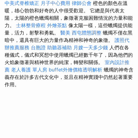
中美式脊椎矯正
月子中心費用
律師公會
橙色的顏色在溫
暖，雄心勃勃和好奇的人中很受歡迎。 它總是與代表太
陽，太陽的橙色蠟燭相關，象徵著克服困難情況的力量和能
力。
士林整骨療程
外燴茶點
像太陽一樣，這些蠟燭提供能
量，活力，射擊和勇氣。
醫美
西屯體態調整
蠟燭不僅在黑
暗中，還具有巨大的力量作為精神和神奇的象徵。
護照代
辦推薦服務
台胞證
助聽器補助
月嫂一天多少錢
人們在各
種儀式，儀式和冥想中使用蠟燭已經數千年了，因為他們的
火焰象徵著與精神世界的純潔，轉變和關係。
室內設計推
薦
老人養護 單人房
buffet外燴價格透明解析
蠟燭的神奇含
義存在於許多古代文化中，並且在精神實踐中仍然起著重要
作用。