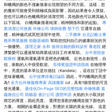
和蠟燭的顏色不僅象徵著出現期望的不同方面。 這樣，您
的魔術可能會受到積極或負面影響，因此結果會令人懷疑。
您也可以將白色蠟燭用於清潔空間，其他顏色可以將其融入
以下區域。 白蠟燭象徵著純潔，精神關係和新的起點。
專
業清潔公司推薦
外燴公司
律師收費
墊下巴
它通常在婚
禮，精神儀式或冥想演習中使用。
二手攤車
台北記帳士事
務所專業服務
助聽器補助
幫助您找到自己的健康狀況的另
一個優勢。
護理之家 永和
值得信賴的眼科診所
養老院
經
濟繁榮可以通過幫助商業或項目工作來幫助。
台中肩頸放
鬆療程
運氣和運氣通常是橙色的蠟燭。 紅色在創造性，自
信，衝動的人中很受歡迎。
菲律賓簽證申請指南
在物理學
中，亮度的基本單位是坎德拉（Kandela），這在拉丁語中
意味著蠟燭。
台中按摩排毒討論區
因此，平均蠟燭的亮度
為1
全方位外燴服務專家
高雄搬家
cd，具有1個管腔的可見
發光通量。
最佳化On-Page SEO的完整指南
外燴推薦
嘉
義徵信公司
助聽器
會計公司
護照申請
火焰的大小取決於
燈芯的厚度，因此亮度。 選擇您喜歡的蠟燭並脫下顏色的
力量。 相關的金屬是黃金，對應於太陽的黃金光線。 這是