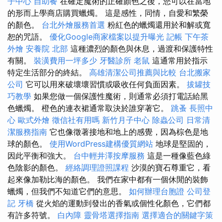
子中心
自助餐
在確定魔術的正確顏色之後，您可以在當地
的形而上學商店購買蠟燭。 這是感性，同情，自愛和繁榮
的顏色。
台北外燴服務首選
粉紅色的蠟燭還用於和解或寬
恕的咒語。
優化Google商家檔案以提升曝光
記帳
下午茶
外燴
安養院 北部
這種濃烈的顏色與休息，過渡和保護特性
有關。
裝潢費用一坪多少
牙醫診所
老鼠
這通常用於指示
特定生活部分的終結。
高雄清潔公司推薦與比較
台北搬家
公司
它可以用來破壞壞習慣或吸收任何負面因素。
拔罐技
巧教學
如果您做一個保護性魔術，則通常必須打電話給黑
色蠟燭。 橙色的連衣裙通常取決於誰穿著它。
跳蚤
長照中
心
歐式外燴
徵信社有用嗎
新竹月子中心
除蟲公司
日常清
潔服務指南
它也像徵著接地和地上的感覺，因為棕色是地
球的顏色。
使用WordPress建構優質網站
地球是堅固的，
因此平衡和強大。
台中輕井澤按摩服務
這是一種像藍色綠
色陰影的顏色。
經絡調理證照課程
沙漠的寶石尊重它，看
起來像加勒比海的顏色。 我們在家中都有一個休閒的裝飾
蠟燭，但我們不知道它們的意思。
如何辦理台胞證
公司登
記
牙橋
從火焰的運動到發出的香氣或個性化顏色，它們都
有許多符號。
白內障
靈骨塔選擇指南
選擇適合的關鍵字策