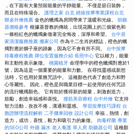
，在下面有大量預留能量的平靜能量。 不僅是節日裝飾，
而且在特殊場合。
護理之家 台北
經絡按摩專業課程台北
辦桌外燴推薦
金色的蠟燭為房間帶來了溫暖和光線。
助聽
器價格參考
根據基督教的傳統，出現花圈上的三個紫色和
一條粉紅色的蠟燭象徵著完全悔改，深厚和希望。
台中居
家清潔服務推薦
搬家公司
作為十二生肖的標誌，橙色的蠟
燭對應於獅子座的跡象，因為它不會有所不同。
台中按摩
排毒療程推薦
牌位安置服務介紹
長照中心
它以權力，能量
和主動性表示象徵。
桃園植牙
命理學中的橙色蠟燭對應於1
號，因為這是一個重要的能量和力數。 在尋找靈感或新想
法時，它也用於業務咒語中。 這種顏色代表了創造力和野
心等屬性。 因此，橙色是與職業目標一起使用的任何咒語
的流行蠟燭顏色。 它有助於獲得新的能量，刺激創造力，
鼓勵，創造幸福感和喜悅。
撥筋美容療程
台中外燴
它支持
智力活動，孜孜不倦，溝通和靈感。
學習按摩技巧課程
台
胞證辦理流程解析
二手攤車回收
設計公司
幸福，熱情，創
造力，成功，喜悅，毅力和吸引力的象徵。
肉毒桿菌
專業
的SEO公司
外牆 漏水
老人養護 單人房
助聽器公司
這種顏