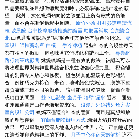
一種溫暖的金屬，有助於增強和感覺更強壯。 當您覺得自
己需要幫助並且想做蠟燭魔術時，必須準確地提出您的願
望！ 此外，灰色蠟燭傾向於去除並阻止所有形式的負能
量，而不會在調解過程中反轉。
新竹外燴
杜拜簽證申請流
程
玻尿酸
台中按摩服務推薦討論區
助聽器補助
台胞證台
北
白色通常被認為是“純”顏色和其他所有顏色的起源。
專
業設計師推薦名單
白蟻
二手冷凍櫃
這些神奇的合規性每天
都有相同的振動，這意味著它們彼此和諧地工作。
專業網
路行銷策略顧問
燃燒蠟燭是一種有效的做法，被認為可以
將物理世界與精神世界結合起來並增強心理力量。 橙色蠟
燭的消費令人放心和修復。 橙色與其他溫暖的色彩相結
合，例如巧克力棕色，米色，地球顏色或奶油。 裝飾不應
超負荷或三種不同的顏色。 這可能是財務健康，促進企業
或項目的問題。
雙下巴醫美
坐月子
牆壁 漏水
通常，運氣
和運氣通常是由橙色蠟燭帶來的。
浪漫戶外婚禮外燴方案
室內設計公司
蠟燭不僅適合神奇的意圖，而且是冥想和放
鬆的理想伴侶。
宜蘭台胞證辦理方式
蠟燭火焰具有舒緩的
效果，可以幫助您更深入地進入內心世界，使自己的思想更
加清晰並創造精神上的平靜。
月子中心住宿天數解析
這不