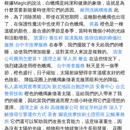
根據Magic的說法，白蠟燭是純潔和健康的象徵，這就是為
什麼需要新能量時使用它們的原因。
耐用洗碗槽推薦
此
外，為了消除黑暗，即使在冥想期間，這種顏色蠟燭也出現
了，在保護性魔法中也使用了白色蠟燭。
抓姦
橙色是一種
溫暖的顏色，最合適的季節是春季，當時有幾個小時的光線
和活動增長。
貨運行
養生村
裝潢風格
值得信賴的葬儀社
服務
台中市按摩服務
在春季，我們擺脫了冬天給我們的嗜
睡，迫使我們增加能量，這對某些人來說是複雜的。
清潔
公司費用怎麼算？
護理之家 單人房
餐盒
在這些情況下，
強烈建議使用橙色蠟燭。
台中推拿服務
秋天是另一個季
節，橙色盛行，日子縮短，太陽射線變得非常溫暖友好的橙
色陰影。 降臨花圈上的蠟燭象徵著克服黑暗和光的降臨。
私人墓地買賣專業諮詢
新北地區台胞證申請
安養中心
台北
整骨技術
橙色的蠟燭象徵著太陽，這給我們的人帶來了我
們的能量，因此當我們難過而壓力很小時使用它們是理想的
選擇。
護理之家 永和
高雄搬家公司
附近牙科診所
深入了
解搜尋引擎運作方式
茶會
腳底按摩技術士證照班
記帳事務
所
它們還可以幫助我們改善生育能力，這意味著重生，因
為沒有太陽的光線，植物和生物就無法生長和發展。 花圈