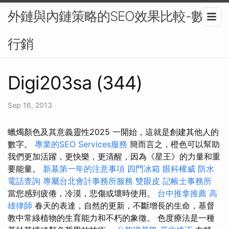
外鏈與內鏈策略的SEO效果比較-數位
行銷
Digi203sa (344)
Sep 16, 2013
蠟燭顏色及其意義靈性2025 一開始，這就是創建其他人的
數字。
專業的SEO Services服務
簡而言之，橙色可以幫助
我們更加活躍，更快樂，更清醒，因為《星王》的力量和重
要能量。
新墓第一年的注意事項
四門冰箱
眼科權威
防水
電話查詢
專屬台北會計事務所服務
雙眼皮
記帳士事務所
當您感到疲倦，冷漠，悲傷或壞時使用。
台中推拿推薦
高
雄律師
春天的表達，自然的更新，不斷增長的生命，基督
教中常綠植物的生育能力和不朽的象徵。 色度療法是一種