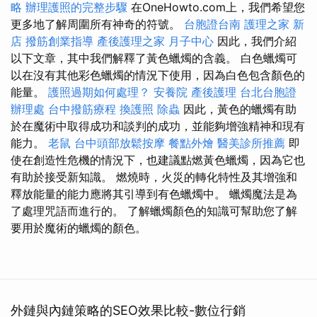
略
辦理護照的完整步驟
在OneHowto.com上，我們希望您
更多地了解周圍所有神奇的符號。
台胞證台南
護理之家 新
店
撥筋創業指導
產後護理之家 月子中心
因此，我們介紹
以下文章，其中我們解釋了黃色蠟燭的含義。 白色蠟燭可
以在沒有其他彩色蠟燭的情況下使用，因為白色包含顏色的
能量。
護照過期如何處理？
安養院
產後護理
台北台胞證
辦理處
台中撥筋療程
換護照
除蟲
因此，黃色的蠟燭有助
於在魔術中取得成功和談判的成功，並能夠增強精神和現有
能力。
老鼠
台中頭部放鬆按摩
餐點外燴
醫美診所推薦
即
使在創造性危機的情況下，也建議點燃黃色蠟燭，因為它也
有助於接受新知識。 燃燒時，火災的轉化特性及其增強和
釋放能量的能力應將其引導到有色蠟燭中。 蠟燭魔法是為
了處理咒語而進行的。 了解蠟燭顏色的知識可幫助您了解
要用於魔術的蠟燭的顏色。
外鏈與內鏈策略的SEO效果比較-數位行銷