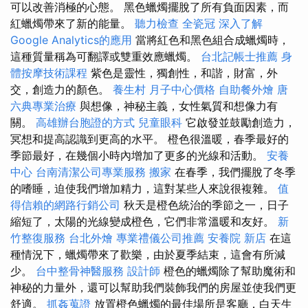
可以改善消極的心態。 黑色蠟燭擺脫了所有負面因素，而
紅蠟燭帶來了新的能量。
聽力檢查
全瓷冠
深入了解
Google Analytics的應用
當將紅色和黑色組合成蠟燭時，
這種質量稱為可翻譯或雙重效應蠟燭。
台北記帳士推薦
身
體按摩技術課程
紫色是靈性，獨創性，和諧，財富，外
交，創造力的顏色。
養生村
月子中心價格
自助餐外燴
唐
六典專業治療
與想像，神秘主義，女性氣質和想像力有
關。
高雄辦台胞證的方式
兒童眼科
它啟發並鼓勵創造力，
冥想和提高認識到更高的水平。 橙色很溫暖，春季最好的
季節最好，在幾個小時內增加了更多的光線和活動。
安養
中心
台南清潔公司專業服務
搬家
在春季，我們擺脫了冬季
的嗜睡，迫使我們增加精力，這對某些人來說很複雜。
值
得信賴的網路行銷公司
秋天是橙色統治的季節之一，日子
縮短了，太陽的光線變成橙色，它們非常溫暖和友好。
新
竹整復服務
台北外燴
專業禮儀公司推薦
安養院 新店
在這
種情況下，蠟燭帶來了歡樂，由於夏季結束，這會有所減
少。
台中整骨神醫服務
設計師
橙色的蠟燭除了幫助魔術和
神秘的力量外，還可以幫助我們裝飾我們的房屋並使我們更
舒適。
抓姦蒐證
放置橙色蠟燭的最佳場所是客廳，白天生