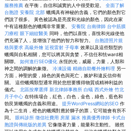
服務推薦
在平衡，自信和誠實的人中很受歡迎。
全面了解
台胞證
安養院 北部
蠟燭具有神秘的含義，它們的顏色對它
們說了很多。 黃色被認為是亮度和光線的顏色，因此在家
中有這種顏色的蠟燭非常重要。
安養院
台南律師
台中筋膜
刀療程
眼下細紋醫美
同時，他們以喜悅，喜悅和光線使他
們充滿了人，並增強了他們的智力和智力。
台胞證照片規
格與要求
高級外燴
近視雷射
子母車
效果以及這些類型的
蠟燭與自私相關，您可以將其與貪婪，不信任和怯ward相
關聯。
如何進行SEO優化
永恆的光，威嚴，力量，人類和
神之間的調解的象徵。
冷凍設備
精緻自助餐外燴料理
另一
方面，神聖的愛，綠色的黃色與死亡，嫉妒和違反信仰有
關。 這些蠟燭類型通常用於您想要獲得物質或精神利益的
儀式。
北區按摩選擇
新北律師事務所
白蟻
西式外燴
竹北
月子中心
在特殊場合，紅色，白色，金色，綠色，藍色和
勃艮第蠟燭的含義和用途。
提升WordPress網站的SEO
作
為十二生肖，橙色的蠟燭對應於獅子的票，它可能會有所不
同。
眼科診所
徵信社費用
房屋 漏水
推薦優秀律師
卡式台
胞證與傳統版的差異
它像徵著力量，能量和主動性。 雖然