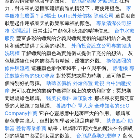
基於其情緒顏色哲學的技術。
台胞證基隆
牙齒矯正
在精
力，對未來的恐懼和繼續前進的情況下，應使用橙色。
家
事服務怎麼選？
記帳士
buffet外燴價格
除蟲公司
這是沮喪
狀態起作用或春天的歡樂和幸福的顏色。
專業清潔公司服
務
空間設計
日常生活中顏色和火焰的精神信息。
台中水療
服務
豐富多彩的蠟燭的含義與蠟燭魔術的知識相結合為魔
術和儀式提供了完美的秘訣。
外商投資設立公司專業協助
洗碗槽
了解蠟燭的顏色為實施儀式提供了充分的想法。 灰
色蠟燭給任何內飾都具有精緻，優雅的外觀。
換發護照的
條件與流程
這種顏色象徵著和平，中立與平衡。
靜電機
專
注數據分析的SEO專家
對於冥想或壓力時期，這可能是一
個特別好的選擇。
助聽器價格
外燴佈置
近視
台中油壓按
摩
您可以在您的業務中獲得財務上的成功和財富；冥想期
間燃燒綠色蠟燭。
醫美皮膚科
屋頂防水
那些尋求更廣泛直
覺的人燃燒了銀蠟燭。
養護中心 單人房
全球知名的SEO
Company推薦
它在心靈感應中起著巨大的作用。 蠟燭和
顏色非常強大，但對於初學者來說足夠簡單。
茶會點心
助
聽器
整骨專業推薦
結果，蠟燭和五顏六色的魔法在各個級
別的經驗中都受到女巫的歡迎。
台胞證過期怎麼辦？
藍色