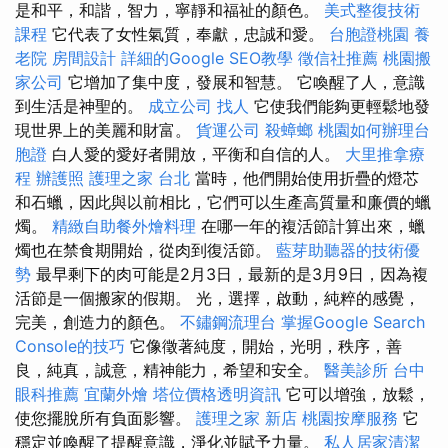
是和平，和諧，智力，寧靜和福祉的顏色。
美式整復技術
課程
它代表了女性氣質，奉獻，忠誠和愛。
台胞證桃園
養
老院
房間設計
詳細的Google SEO教學
徵信社推薦
桃園搬
家公司
它增加了集中度，發展和智慧。 它喚醒了人，意識
到生活是神聖的。
成立公司
找人
它使我們能夠更輕鬆地發
現世界上的美麗和財富。
貨運公司
殺蟑螂
桃園如何辦理台
胞證
白人愛的愛好者開放，平衡和自信的人。
大里推拿療
程
辦護照
護理之家 台北
當時，他們開始使用折疊的燈芯
和石蠟，因此與以前相比，它們可以生產高質量和廉價的蠟
燭。
精緻自助餐外燴料理
在哪一年的複活節計算出來，蠟
燭也在禁食期開始，從肉到復活節。
藍芽助聽器的技術優
勢
最早剩下的肉可能是2月3日，最新的是3月9日，因為複
活節是一個搬家的假期。 光，選擇，啟動，純粹的感覺，
完美，創造力的顏色。
不鏽鋼流理台
掌握Google Search
Console的技巧
它像徵著純度，開始，光明，秩序，善
良，純真，誠意，精神能力，希望和安全。
醫美診所
台中
眼科推薦
宜蘭外燴
塔位價格透明資訊
它可以增強，放鬆，
使您擺脫所有負面影響。
護理之家 新店
桃園按摩服務
它
穩定並喚醒了提醒意識，淨化並賦予力量。
私人居家清潔