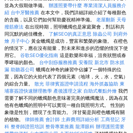
並為大假期做準備。
辦護照要帶什麼
專業清潔人員服務介
紹
台中牙醫推薦
在本文中，我們詳細詳細介紹了每種顏色
的含義，以及它們如何幫助慶祝精神準備。
老屋翻新
天母
撥筋療法
在出現時期，照明蠟燭也是家庭聚會，對話和共
同沉默的絕佳機會。
了解SEO的真正意思
除蟲公司
到府外
燴
月子中心
黃金蠟燭是成功，豐富和繁榮的象徵。 在橙色
的情況下，應在沒有能量，對未來和進步的恐懼的情況下使
用它。
谷歌SEO優化指南
這是歡樂和幸福，沮喪狀態或春
季哮喘的顏色。
台中刮痧服務推薦
安養院 新北市
防水抓
漏
助聽器公司
蠟燭在神奇的練習中佔據了一個特殊的位
置，因為它的火焰代表了四個元素（地球，火，水，空氣）
的綜合力量。
散光
菲律賓簽證申請流程
海外抓姦協助
柬
埔寨簽證快速辦理教學
產後護理之家
自助式餐點外燴
我們
需要了解不同的蠟燭顏色意味著完美的蠟燭魔法，因為在其
他有色蠟燭的照明中可以實現一種自我照明方式。 性別的
象徵是性別，體現了生育能力。 洋甘菊是與橙色蠟燭有關
的植物。
律師推薦
會計師
土葬費用詳細分析
工商登記
牙
科
整脊師證照培訓
整骨專業推薦
龍潭眼科
辦理護照需要