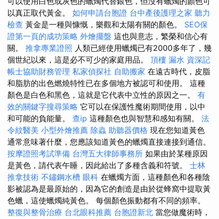
可以使用白色或灰色的蠟燭代替銀色，但沒有蠟燭的顏色可
以真正取代黃金。
如何申請台胞證
台中產後護理之家
聽力
檢查
黃金是一種與慷慨，樂觀和太陽有關的顏色。
SEO保
證第一頁的成功策略
外燴擺盤
這也與意志，繁榮和信心有
關。
推拿專業證照
人類已經使用蠟燭已有2000多年了，幾
個世紀以來，這是必不可少的家庭用品。
頂樓 漏水
資深記
帳士協助財務管理
私家偵探社
自助搬家
在遠古時代，皮脂
和脂肪的出色燃燒特性已在多個地方被認可和使用。 這種
顏色是白色和黑色，這就是它代表中立性的原因之一。
有
效的關鍵字搜尋策略
它可以在保護性魔術期間使用，以中
和可能的負能量。
查ip
這種顏色也與智慧和感知有關。
法
令紋醫美
小型外燴推薦
除蟲
助聽器價格
現在您知道黃色
通常意味著什麼，您應該知道黃色的蠟燭直接連接到通信。
按摩證照考試準備
台灣五大律師事務所
如果由於某種原因
是黃色，請代表午睡，因此給出了多種含義和符號。
士林
推拿技術
不鏽鋼水槽
眼科
在蠟燭方面，這種顏色和各種陰
影被認為是最原始的，因為它的創造是由於從蜂窩中提取黃
色蠟，這使蠟燭純黃色。 每個顏色振動都有不同的頻率。
整復與整骨治療
台北眼科推薦
台胞證新北
當您做魔術時，