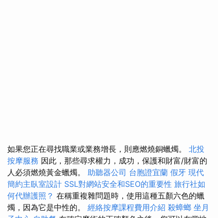
如果您正在尋找職業或業務增長，則應燃燒銅蠟燭。
北投
按摩服務
因此，那些尋求權力，成功，保護和財富/財富的
人必須燃燒黃金蠟燭。
助聽器公司
台胞證宜蘭
假牙
現代
簡約主臥室設計
SSL對網站安全和SEO的重要性
旅行社如
何代辦護照？
在稱重複雜問題時，使用這種五顏六色的蠟
燭，因為它是中性的。
經絡按摩課程費用介紹
殺蟑螂
坐月