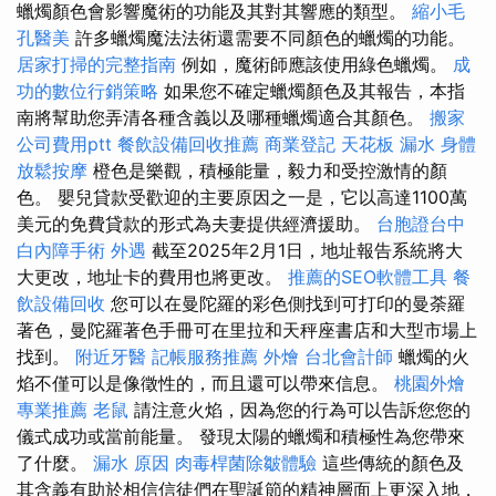
蠟燭顏色會影響魔術的功能及其對其響應的類型。
縮小毛
孔醫美
許多蠟燭魔法法術還需要不同顏色的蠟燭的功能。
居家打掃的完整指南
例如，魔術師應該使用綠色蠟燭。
成
功的數位行銷策略
如果您不確定蠟燭顏色及其報告，本指
南將幫助您弄清各種含義以及哪種蠟燭適合其顏色。
搬家
公司費用ptt
餐飲設備回收推薦
商業登記
天花板 漏水
身體
放鬆按摩
橙色是樂觀，積極能量，毅力和受控激情的顏
色。 嬰兒貸款受歡迎的主要原因之一是，它以高達1100萬
美元的免費貸款的形式為夫妻提供經濟援助。
台胞證台中
白內障手術
外遇
截至2025年2月1日，地址報告系統將大
大更改，地址卡的費用也將更改。
推薦的SEO軟體工具
餐
飲設備回收
您可以在曼陀羅的彩色側找到可打印的曼荼羅
著色，曼陀羅著色手冊可在里拉和天秤座書店和大型市場上
找到。
附近牙醫
記帳服務推薦
外燴
台北會計師
蠟燭的火
焰不僅可以是像徵性的，而且還可以帶來信息。
桃園外燴
專業推薦
老鼠
請注意火焰，因為您的行為可以告訴您您的
儀式成功或當前能量。 發現太陽的蠟燭和積極性為您帶來
了什麼。
漏水 原因
肉毒桿菌除皺體驗
這些傳統的顏色及
其含義有助於相信信徒們在聖誕節的精神層面上更深入地，