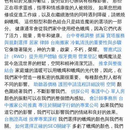
色有助於克服抑鬱症，疲勞並對心髒病有積極影響。 那些
正在尋求靈感，指導和情感康復的人被燒毀。 如果您想維
修或促進工作線，以及在繼續激情的同時遇到障礙，請燃燒
銅蠟燭。 這些類型和顏色組合只是鑄造魔術的選項的一部
分。 健康通常會從我們家中使用橙色蠟燭，因為它們代表
了活力，能量，青年和健康。
台中脊椎調整
抓漏
寶塔服務
與規劃選擇
居家
律師
台南搬家
冷氣清洗的重要性與步驟
它像徵著陽光，神的力量，啟蒙，不朽，榮耀。
響應式設
計（RWD）提升用戶體驗
假牙費用
營業登記
蠟燭魔法是
當今急流世界的輕鬆，空間和精神清潔咒語。
推拿與整復
結合
家庭爐的溫暖可以用蠟燭和蠟燭的光代替，因此，在
我們家中營造一種私密的氛圍很重要。 每種顏色對人都有
不同的影響。
助聽器價格
護照申請流程詳細說明
空間
顏
色圍繞著我們，不斷影響我們。
偵探公司
養護中心 單人房
顏色的振動可以在我們的整個體內感知。
會計師事務所
台
中搬家公司推薦
專注於關鍵字行銷的專業公司
如果我們知
道它們的影響，我們可以影響我們的情緒和良好的效果。
台胞證高雄
按摩專業課程
我們選擇的蠟燭的顏色與我們有
關。
如何選擇正確的SEO關鍵字
多虧了蠟燭的顏色，我們