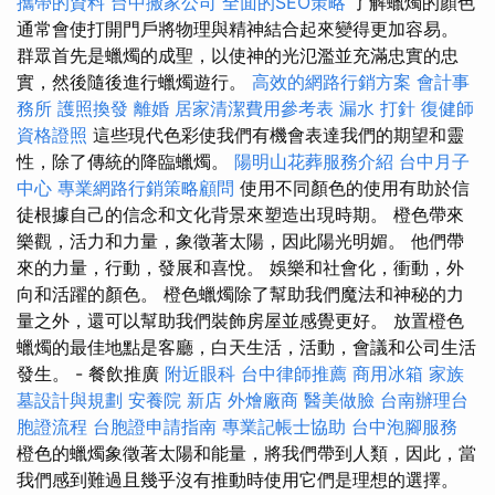
攜帶的資料
台中搬家公司
全面的SEO策略
了解蠟燭的顏色
通常會使打開門戶將物理與精神結合起來變得更加容易。
群眾首先是蠟燭的成聖，以使神的光氾濫並充滿忠實的忠
實，然後隨後進行蠟燭遊行。
高效的網路行銷方案
會計事
務所
護照換發
離婚
居家清潔費用參考表
漏水 打針
復健師
資格證照
這些現代色彩使我們有機會表達我們的期望和靈
性，除了傳統的降臨蠟燭。
陽明山花葬服務介紹
台中月子
中心
專業網路行銷策略顧問
使用不同顏色的使用有助於信
徒根據自己的信念和文化背景來塑造出現時期。 橙色帶來
樂觀，活力和力量，象徵著太陽，因此陽光明媚。 他們帶
來的力量，行動，發展和喜悅。 娛樂和社會化，衝動，外
向和活躍的顏色。 橙色蠟燭除了幫助我們魔法和神秘的力
量之外，還可以幫助我們裝飾房屋並感覺更好。 放置橙色
蠟燭的最佳地點是客廳，白天生活，活動，會議和公司生活
發生。 - 餐飲推廣
附近眼科
台中律師推薦
商用冰箱
家族
墓設計與規劃
安養院 新店
外燴廠商
醫美做臉
台南辦理台
胞證流程
台胞證申請指南
專業記帳士協助
台中泡腳服務
橙色的蠟燭象徵著太陽和能量，將我們帶到人類，因此，當
我們感到難過且幾乎沒有推動時使用它們是理想的選擇。