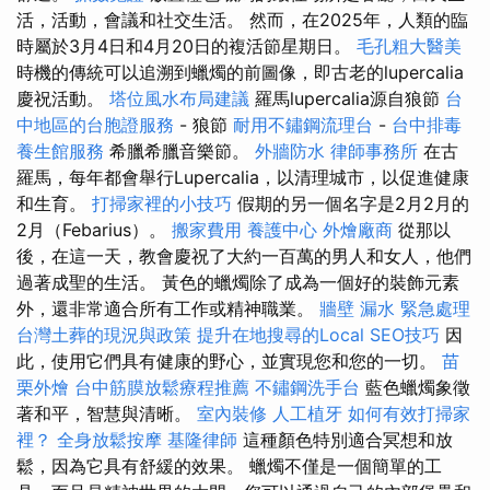
活，活動，會議和社交生活。 然而，在2025年，人類的臨
時屬於3月4日和4月20日的複活節星期日。
毛孔粗大醫美
時機的傳統可以追溯到蠟燭的前圖像，即古老的lupercalia
慶祝活動。
塔位風水布局建議
羅馬lupercalia源自狼節
台
中地區的台胞證服務
- 狼節
耐用不鏽鋼流理台
-
台中排毒
養生館服務
希臘希臘音樂節。
外牆防水
律師事務所
在古
羅馬，每年都會舉行Lupercalia，以清理城市，以促進健康
和生育。
打掃家裡的小技巧
假期的另一個名字是2月2月的
2月（Febarius）。
搬家費用
養護中心
外燴廠商
從那以
後，在這一天，教會慶祝了大約一百萬的男人和女人，他們
過著成聖的生活。 黃色的蠟燭除了成為一個好的裝飾元素
外，還非常適合所有工作或精神職業。
牆壁 漏水 緊急處理
台灣土葬的現況與政策
提升在地搜尋的Local SEO技巧
因
此，使用它們具有健康的野心，並實現您和您的一切。
苗
栗外燴
台中筋膜放鬆療程推薦
不鏽鋼洗手台
藍色蠟燭象徵
著和平，智慧與清晰。
室內裝修
人工植牙
如何有效打掃家
裡？
全身放鬆按摩
基隆律師
這種顏色特別適合冥想和放
鬆，因為它具有舒緩的效果。 蠟燭不僅是一個簡單的工