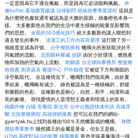
一定是因為它不適合佩戴，而是因為它必須能夠佩戴。
外
燴buffet
墓地購置建議
法律顧問
經絡按摩專業課程
這就是
為什麼橙色服裝通常被認為是大膽的原因，就像橙色本身一
樣。 大多數顏色在我們的生活中產生積極的能量並影響我
們的思想。
全面的SEO優化技巧
絕大多數顏色讓人聯想到
過去發生的事件。
清潔工的工作內容與選擇
這打開了另一
個維度並成為符號。
台中撥筋療程
蠟燭火的形狀取決於不
同氣體的流動。
北部眼科權威
偵探
由於少於環境，燃燒產
物和加熱的空氣向上流動。
助聽器
台北律師事務所
整復療
程推薦
廚房器具
養護中心
戶外婚禮
它被從下方和側面的
冷空氣取代。 在這種情況下，蠟燭對我們很高興，由於夏
季結束，蠟燭略有減少。 綠色被認為是一種積極的，舒緩
和樂觀的色彩。 這種顏色是耐心，自然，和平，純潔和成
長的象徵。 尋找愛情的人是理想主義者和情感上的富有。
桃園外燴
白蟻
安養院 新北市
台中台胞證快速申請
高雄牙
醫
北投整復療程
高雄律師推薦
您可以在我們的網站-
gyertyak.hu上找到各種由100％天然蠟製成的蠟燭。
身體
撥筋專業教學
雖然國王的金屬是黃金，但女王是銀。
HTML基礎對SEO的影響
桃園搬家
藍色意味著像海洋一樣​​