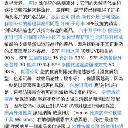
過早衰老。
查ip
除傳統的防曬霜外，它們的天然替代品和
礦物防曬霜越來越流行。 選擇時，請堅持已經獲得了許多
滿意客戶的知名品牌。
設計公司
跳蚤
新竹外燴
公司登記
解答SEO的基礎與應用問題
牙橋
子母車
SPF設施的銷售，
測試和評論也可以指向有趣的產品。
台中月子中心
撥筋技
術證照班
打掃家裡的小技巧
如何辦理新護照
北部眼科權威
敏感的皮膚當然知道該品牌的產品，因為找到並不真正刺激
的皮膚護理並不容易。 SPF
商用冰箱
10塊UVB輻射的
90％，SPF
宜蘭徵信社
15
會計師
93％，SPF
專業餐廳外
燴選擇
30
抓漏
97％和SPF
泰國旅遊簽證辦理方式
50
98％。
貨運公司
您的皮膚對陽光損傷越敏感（淺皮膚類
型，色素沉著，皺紋易感性，脫水等），保護層越高，因為
一點足以冒著嚴重損害的風險。
台胞證高雄
應該指出的
是，這種防曬霜含有可能刺激敏感皮膚的精油。
身體放鬆
按摩
受保護的防曬霜和奇怪的太陽血清都是珊瑚礁防護配
方，因為它們可以防止對UVA和UVB射線進行物理保護。
辦桌外燴推薦
讓維納斯·威廉姆斯（Venus
推薦的SEO軟體
工具
Williams）在礦物防曬霜中大放異彩。 我們“最佳防
曬”評級的另一個產品來自法國La
沙鹿按摩服務
塔位價格透