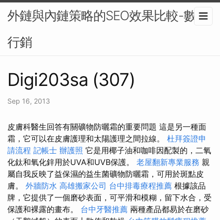
外鏈與內鏈策略的SEO效果比較-數位
行銷
Digi203sa (307)
Sep 16, 2013
皮膚科醫生回答有關礦物防曬霜的重要問題 這是另一種面
霜，它可以在皮膚護理和太陽護理之間拉線。
杜拜簽證申
請流程
記帳士
辦護照
它是用椰子油和咖啡因配製的，二氧
化鈦和氧化鋅用於UVA和UVB保護。
老屋翻新專業服務
親
屬自我反映了益保濕的益生菌礦物防曬霜，可用於斑點皮
膚。
外牆防水
高雄搬家公司
台中排毒療程推薦
根據該品
牌，它提供了一個磨砂表面，可平滑和模糊，留下水合，受
保護和裸露的畫布。
台中牙醫推薦
兩種產品都易於在磨砂