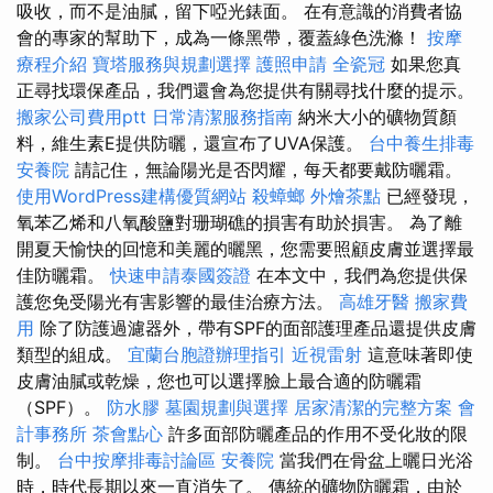
吸收，而不是油膩，留下啞光錶面。 在有意識的消費者協
會的專家的幫助下，成為一條黑帶，覆蓋綠色洗滌！
按摩
療程介紹
寶塔服務與規劃選擇
護照申請
全瓷冠
如果您真
正尋找環保產品，我們還會為您提供有關尋找什麼的提示。
搬家公司費用ptt
日常清潔服務指南
納米大小的礦物質顏
料，維生素E提供防曬，還宣布了UVA保護。
台中養生排毒
安養院
請記住，無論陽光是否閃耀，每天都要戴防曬霜。
使用WordPress建構優質網站
殺蟑螂
外燴茶點
已經發現，
氧苯乙烯和八氧酸鹽對珊瑚礁的損害有助於損害。 為了離
開夏天愉快的回憶和美麗的曬黑，您需要照顧皮膚並選擇最
佳防曬霜。
快速申請泰國簽證
在本文中，我們為您提供保
護您免受陽光有害影響的最佳治療方法。
高雄牙醫
搬家費
用
除了防護過濾器外，帶有SPF的面部護理產品還提供皮膚
類型的組成。
宜蘭台胞證辦理指引
近視雷射
這意味著即使
皮膚油膩或乾燥，您也可以選擇臉上最合適的防曬霜
（SPF）。
防水膠
墓園規劃與選擇
居家清潔的完整方案
會
計事務所
茶會點心
許多面部防曬產品的作用不受化妝的限
制。
台中按摩排毒討論區
安養院
當我們在骨盆上曬日光浴
時，時代長期以來一直消失了。 傳統的礦物防曬霜，由於