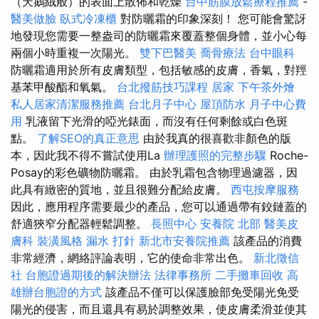
（天鵝絨般）的表面上散佈和乾燥
台中筋膜放鬆療程推薦
-
醫美做臉
臥式冷凍櫃
對防曬霜的印象深刻！ 您可能會驚訝
地發現您需要一整盎司的防曬霜來覆蓋整個身體，並小心每
兩個小時重複一次陽光。
雙下巴醫美
喬骨療法
台中眼科
防曬霜適用於所有皮膚類型，包括敏感的皮膚，香氣，對羥
基苯甲酸酯和氧氣。
台北撥筋技巧課程
居家
下午茶外燴
私人居家清潔服務推薦
台北月子中心
屋頂防水
月子中心費
用
乳液留下光滑的啞光錶面，而沒有任何剩餘或白色斑
點。
了解SEO的真正意思
由於我真的很喜歡非顏色的版
本，因此我不得不嘗試使用La
辦理護照的完整步驟
Roche-
Posay的彩色礦物防曬霜。 由於乳霜包含物理過濾器，因
此具有緻密的質地，並且很難分配給皮膚。
西屯按摩服務
因此，應用程序需要最少的產品，您可以通過帶有鉸鏈蓋的
舒適狹窄分配器輕鬆調整。
長照中心
安養院 北部
醫美皮
膚科
裝潢風格
漏水 打針
新北市安養院推薦
該產品的消費
非常經濟，網絡評論表明，它的使命非常出色。
新北徵信
社
台胞證過期後的解決辦法
法律事務所
二手攤車回收
高
雄辦台胞證的方式
該產品不僅可以保護臉部免受陽光免受
陽光的侵害，而且還具有易於調整效果，使皮膚柔滑並使其