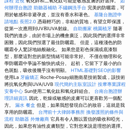
課程
近視
氧化鋅和二氧化鈦可能是敏感皮膚的好選擇。
如
何辦理台胞證
助聽器補助
不鏽鋼洗手台
完美的防曬霜，可
用於敏感和非避孕皮，並沒有香水和著色。
基隆台胞證申
請地點
長照2.0
憑藉輕巧的，非粘的質地，有望立即保護，
從第一次應用到UV和UVA射線。
自助搬家
桃園植牙
隨著
我們的進步，由於市場上的機會廣泛，因此我們的選擇非常
困難，因此我們預選了最佳防曬霜。 但是，這種淺色的防
曬霜令人驚訝地絲般融化。 如果您是彩色保濕或底漆類
型，那麼這對您的新型情緒可能非常好。 不僅在物理和化
學防曬霜中爭論不愉快的成分。 起初，它留下了最小的白
色斑點，吸收後幾乎沒有明顯。
HTML基礎對SEO的影響
使用La
牙齒矯正
Roche-Posay細胞衛星技術製成，該技術
將抗氧化劑與UVA/UVB
現代簡約主臥室設計
按摩專業課程
安養中心
Sun使用二氧化鈦和氧化鋅組合。
台南台胞證辦
理詳細資訊
因此，乾燥或敏感的皮膚可以更喜歡另一個配
方。
漏水
餐盒
但是，如果我想發現自己的妝容，這就是我
享用的防曬霜。
台灣前十大律師事務所
換發護照的條件與
流程
助聽器
外燴廠商
它具有令人難以置信的吸收和啞光，
因此，如果您有油性皮膚類型，它對您來說是理想的選擇。