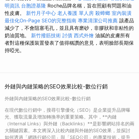
明資訊
台胞證基隆
Roche品牌名稱，旨在照顧有問題和油
性皮膚。
新竹月子中心
老人養護 單人房
殺蟑螂
室內裝潢
最佳化On-Page SEO的完整指南
專業清潔公司推薦
該產品
減少了，不會阻塞毛孔，並且具有磨砂，非膠狀和非粘性的
奶油質地。
新竹撥筋技術
討債
西式外燴
油膩的皮膚所有
者對這種保護裝置發表了值得稱讚的意見，表明臉部長期保
持啞光。
外鏈與內鏈策略的SEO效果比較-數位行銷
外鏈與內鏈策略的SEO效果比較-數位行銷
在現代數位行銷中，搜尋引擎優化（SEO）是企業提升品牌曝
光、獲取流量及增加轉換率的重要策略。其中，**內鏈
（Internal Links）與外鏈（Backlinks）**是影響網站排名的兩
大關鍵因素。本文將深入比較內鏈與外鏈的SEO效果，並探討
如何透過「網路行銷公司」與「SEO公司」的專業技術，提升