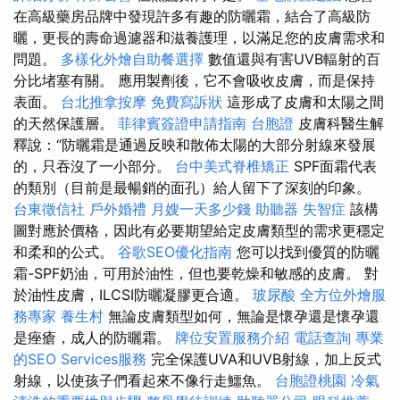
在高級藥房品牌中發現許多有趣的防曬霜，結合了高級防
曬，更長的壽命過濾器和滋養護理，以滿足您的皮膚需求和
問題。
多樣化外燴自助餐選擇
數值還與有害UVB輻射的百
分比堵塞有關。 應用製劑後，它不會吸收皮膚，而是保持
表面。
台北推拿按摩
免費寫訴狀
這形成了皮膚和太陽之間
的天然保護層。
菲律賓簽證申請指南
台胞證
皮膚科醫生解
釋說：“防曬霜是通過反映和散佈太陽的大部分射線來發展
的，只吞沒了一小部分。
台中美式脊椎矯正
SPF面霜代表
的類別（目前是最暢銷的面孔）給人留下了深刻的印象。
台東徵信社
戶外婚禮
月嫂一天多少錢
助聽器
失智症
該構
圖對應於價格，因此有必要期望給定皮膚類型的需求更穩定
和柔和的公式。
谷歌SEO優化指南
您可以找到優質的防曬
霜-SPF奶油，可用於油性，但也要乾燥和敏感的皮膚。 對
於油性皮膚，ILCSI防曬凝膠更合適。
玻尿酸
全方位外燴服
務專家
養生村
無論皮膚類型如何，無論是懷孕還是懷孕還
是痤瘡，成人的防曬霜。
牌位安置服務介紹
電話查詢
專業
的SEO Services服務
完全保護UVA和UVB射線，加上反式
射線，以使孩子們看起來不像行走鱷魚。
台胞證桃園
冷氣