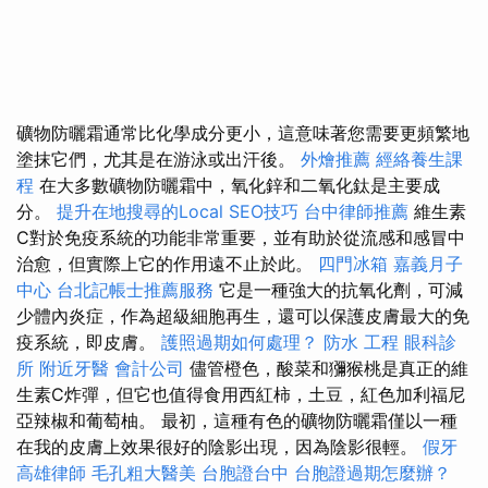
礦物防曬霜通常比化學成分更小，這意味著您需要更頻繁地
塗抹它們，尤其是在游泳或出汗後。
外燴推薦
經絡養生課
程
在大多數礦物防曬霜中，氧化鋅和二氧化鈦是主要成
分。
提升在地搜尋的Local SEO技巧
台中律師推薦
維生素
C對於免疫系統的功能非常重要，並有助於從流感和感冒中
治愈，但實際上它的作用遠不止於此。
四門冰箱
嘉義月子
中心
台北記帳士推薦服務
它是一種強大的抗氧化劑，可減
少體內炎症，作為超級細胞再生，還可以保護皮膚最大的免
疫系統，即皮膚。
護照過期如何處理？
防水 工程
眼科診
所
附近牙醫
會計公司
儘管橙色，酸菜和獼猴桃是真正的維
生素C炸彈，但它也值得食用西紅柿，土豆，紅色加利福尼
亞辣椒和葡萄柚。 最初，這種有色的礦物防曬霜僅以一種
在我的皮膚上效果很好的陰影出現，因為陰影很輕。
假牙
高雄律師
毛孔粗大醫美
台胞證台中
台胞證過期怎麼辦？