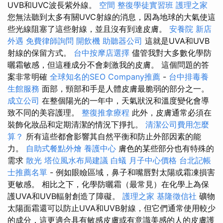
UVB和UVC波長紫外線。
空間
整復學徒實習班
護理之家
您無法聽到太多有關UVC射線的消息，因為地球的大氣使這
些光線阻塞了這些射線，並且沒有到達皮膚。
安養院 新店
外遇
免費律師詢問
開飲機
助聽器公司
這就是UVA和UVB
射線的保留方式。
台中按摩店選擇
儘管我對大多數化學防
曬霜敏感，但這種成分不會刺激我的皮膚。 這個問題的答
案非常明確
全球知名的SEO Company推薦
-
台中排毒養
生館服務
面部，頸部和手是人體皮膚最脆弱的部分之一。
成立公司
在整個陽光的一年中，天氣狀況和溫度變化會導
致不同的美容護理。
整復推拿療程
此外，皮膚通常必須在
裝飾化妝品和定期清潔的情況下掙扎。
清潔公司費用怎麼
算？
所有這些都會影響其自然平衡和防止外部因素的能
力。
自助式餐點外燴
養護中心
膚色的某些部分也有特殊的
需求
散光
塔位風水布局建議
白蟻
月子中心價格
台北記帳
士推薦名單
- 例如眼瞼區域，鼻子和嘴唇對太陽或霜凍損害
更敏感。 相比之下，化學防曬霜（最常見）在化學上為保
護UVA和UVB輻射創造了障礙。
護理之家
基隆徵信社
礦物
太陽面霜還可以防止UVA和UVB射線，但它們通常使用較少
的成分，這更適合具有敏感皮膚或有意識美感的人的皮膚護