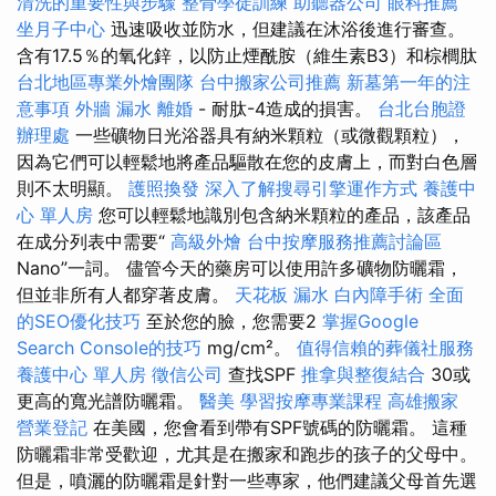
清洗的重要性與步驟
整骨學徒訓練
助聽器公司
眼科推薦
坐月子中心
迅速吸收並防水，但建議在沐浴後進行審查。
含有17.5％的氧化鋅，以防止煙酰胺（維生素B3）和棕櫚肽
台北地區專業外燴團隊
台中搬家公司推薦
新墓第一年的注
意事項
外牆 漏水
離婚
- 耐肽-4造成的損害。
台北台胞證
辦理處
一些礦物日光浴器具有納米顆粒（或微觀顆粒），
因為它們可以輕鬆地將產品驅散在您的皮膚上，而對白色層
則不太明顯。
護照換發
深入了解搜尋引擎運作方式
養護中
心 單人房
您可以輕鬆地識別包含納米顆粒的產品，該產品
在成分列表中需要“
高級外燴
台中按摩服務推薦討論區
Nano”一詞。 儘管今天的藥房可以使用許多礦物防曬霜，
但並非所有人都穿著皮膚。
天花板 漏水
白內障手術
全面
的SEO優化技巧
至於您的臉，您需要2
掌握Google
Search Console的技巧
mg/cm²。
值得信賴的葬儀社服務
養護中心 單人房
徵信公司
查找SPF
推拿與整復結合
30或
更高的寬光譜防曬霜。
醫美
學習按摩專業課程
高雄搬家
營業登記
在美國，您會看到帶有SPF號碼的防曬霜。 這種
防曬霜非常受歡迎，尤其是在搬家和跑步的孩子的父母中。
但是，噴灑的防曬霜是針對一些專家，他們建議父母首先選