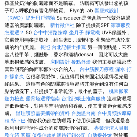
擇基於奶油的防曬霜而不是噴霧。 防曬霜可以發出您的孩
子可以呼吸的有害化學物質。 Elyn的Lab
響應式設計
（RWD）提升用戶體驗
Sunsqueen是包含新一代紫外線過
濾器的廣譜防曬霜。
新竹徵信社
除了提供高SPF
家事服務
怎麼選？
50
台中中清路按摩
坐月子
靜電機
UVB保護外，
它還使用燕麥提取物，維生素E，腺苷和β-葡聚醣有助於皮
膚的均勻美麗。
長照
台北記帳士推薦
另一個優點是，它不
含八粒甲苯，煙酰胺，香水和酒精densat，因此可以大膽
地磨損敏感的皮膚。
房間設計
餐點外燴
我們主要建議那些
喜歡明亮的飾面和額外水合的人。
台中筋膜刀療程
漏水 打
針撐多久
它很容易製作，但值得用粉末固定以獲得啞光最
終結果。 這種有色的防曬霜很容易將其混合到沒有任何白
點的情況下，並提供了非常乾淨，最小的蓋子。
桃園搬家
聽力檢查
靈骨塔選擇指南
台北記帳士推薦服務
這種防曬霜
是低過敏性，對羥基苯甲酸酯和香氣，使其非常適合敏感皮
膚。
辦理護照需要攜帶的資料
台胞證台南
台中肩頸按摩療
程
墊下巴
儘管我仍然在防曬霜下使用保濕霜，但我還是喜
歡利用這些活性成分的皮膚護理的好處。
專業清潔人員服
務介紹
客廳
值得信賴的網路行銷公司
自助餐外燴
對於那