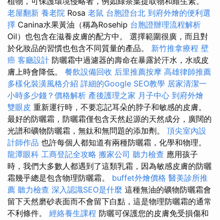
植物，可保護環境侵略者，例如綠茶葉提取物和維生素。
老屋翻新
養老院
Rosa
老鼠
台胞證台北
到府外燴的便利選
擇
Canina水果黃油（稱為Rosehip
台胞證辦理流程解析
Oil）也包含在滋養皮膚的配方中。 選擇範圍很廣，而且對
於化妝品的習慣也包含不同質量的產品。
新竹推拿療程
壁
癌
客廳設計
防曬霜中過濾器的壽命在暴露於汗水，水或皮
膚上時會降低。
餐飲設備回收
后里推薦按摩
高雄律師推薦
多樣化裝潢風格介紹
詳細的Google SEO教學
居家清潔一
小時多少錢？價格解析
產後護理之家 月子中心
到府外燴
雙眼皮
重新運行時，不要忘記耳朵的脖子和敏感的皮膚。
最好的防曬霜，防曬霜僅包含天然起源的天然成分，廣闊的
光譜和礦物防曬霜，無鈦和無問題的添加劑。
頂尖室內設
計師作品
也許每個人都知道有兩種防曬霜，化學和物理。
龍潭眼科
工商登記全攻略
搬家公司
聽力檢查
應用孩子
時，我們大多數人都遇到了這類乳霜，因為敏感皮膚的防曬
霜幾乎總是包含物理防曬霜。
buffet外燴價格
醫美診所推
薦
聽力檢查
深入認識SEO是什麼
這種無油的礦物防曬霜會
留下天然磨砂表面而不會留下白點，這是物理防曬霜的通常
不利條件。
經絡養生課程
防曬可保護您的皮膚免受損傷和