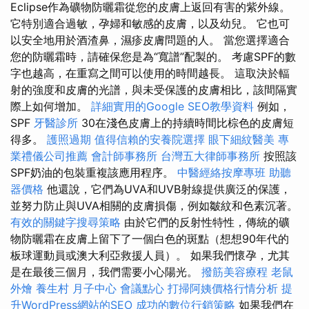
Eclipse作為礦物防曬霜從您的皮膚上返回有害的紫外線。
它特別適合過敏，孕婦和敏感的皮膚，以及幼兒。 它也可
以安全地用於酒渣鼻，濕疹皮膚問題的人。 當您選擇適合
您的防曬霜時，請確保您是為“寬譜”配製的。 考慮SPF的數
字也越高，在重寫之間可以使用的時間越長。 這取決於輻
射的強度和皮膚的光譜，與未受保護的皮膚相比，該間隔實
際上如何增加。
詳細實用的Google SEO教學資料
例如，
SPF
牙醫診所
30在淺色皮膚上的持續時間比棕色的皮膚短
得多。
護照過期
值得信賴的安養院選擇
眼下細紋醫美
專
業禮儀公司推薦
會計師事務所
台灣五大律師事務所
按照該
SPF奶油的包裝重複該應用程序。
中醫經絡按摩專班
助聽
器價格
他還說，它們為UVA和UVB射線提供廣泛的保護，
並努力防止與UVA相關的皮膚損傷，例如皺紋和色素沉著。
有效的關鍵字搜尋策略
由於它們的反射性特性，傳統的礦
物防曬霜在皮膚上留下了一個白色的斑點（想想90年代的
板球運動員或澳大利亞救援人員）。 如果我們懷孕，尤其
是在最後三個月，我們需要小心陽光。
撥筋美容療程
老鼠
外燴
養生村
月子中心
會議點心
打掃阿姨價格行情分析
提
升WordPress網站的SEO
成功的數位行銷策略
如果我們在