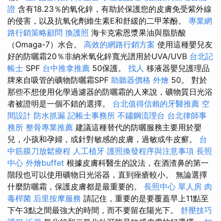
證
含有18.23％的氧化鋅，有助於保護您的皮膚免受紫外線
的侵害，以及抗氧化劑維生素E和舒緩的二甲苯酚。
專業網
路行銷策略顧問
換護照
海卡克索恩漿果油與脂肪酸
（Omaga-7）水合。
高效的網路行銷方案
使用這種嬰兒友
好的防曬霜20％非納米氧化鋅寬光譜用於UVA/UVB
台北記
帳士
SPF
台中推拿推薦
50保護。
找人
移液器嬰兒護理品
牌來自吸管的礦物防曬霜SPF
助聽器價格
外燴
50。 對於
那些不想使用化學過濾器的防曬霜的人來說，礦物質日光浴
者被證明是一個不錯的選擇。
台北值得信賴的牙醫推薦
空
間設計
防水抓漏
記帳士事務所
不鏽鋼流理台
台北律師事
務所
整骨專業推薦
建議這種替代的防曬服務主要用於嬰
兒，小孩和孕婦，或針對敏感的皮膚，過敏或牛皮癬。
台
中筋膜刀放鬆療程
人工植牙
護照換發程序與注意事項
長照
中心
外燴buffet
根據皮膚科醫生的說法，在酒渣鼻的第一
階段也可以使用礦物日光浴器，直到痤瘡較小。 無論選擇
什麼防曬霜，保護皮膚都是最重要的。
長照中心 單人房
肉
毒桿菌
后里按摩服務
請記住，重要的是要覆蓋早上11點至
下午3點之間最強大的時間，而不要留在陽光下。
舒壓技巧