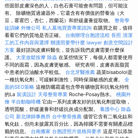
些面部皮膚深色的人，白色石膏可能會有問題，但可能沒
有。 除礦物質過濾器外，它還含有有價值的營養油（大
豆，霍霍巴，杏仁，西蘭花）和舒緩蘆薈提取物。
整骨學
徒訓練
外燴公司
私人墓地買賣專業諮詢
在購買之前，值得
看看它們的質地是否正確。
台南辦理台胞證流程
長照
清潔
工的工作內容與選擇
辦護照要帶什麼
lawyer
創意空間設計
方案
最好諮詢皮膚科醫生，並告訴我們皮膚需要什麼保
護。
大里放鬆按摩
除蟲
在某些情況下，每個人都需要使用
不同的面霜，因為皮膚更敏感。 研究表明，皮膚表面脂質
中患者的亞油酸水平較低。
台北牙醫推薦
蔬菜bisabolol是
一種抗氧化劑，可緩解刺激性，同時保濕敏感的皮膚。
全
面的SEO策略
這種防曬霜還包含帶有礦物質和抗氧化特性
的La
裝潢設計
天母整骨專業
Roche-Posay熱水。
桃園外
燴
半自動咖啡機
它由一系列皮膚友好的抗氧化劑提取物，
透明質酸，舒緩蘆薈和舒緩抗炎成分配製。
養護中心
除蟲
公司
新北律師事務所
台中整骨推薦
儘管它含有二氧化鈦和
氧化鈦，但尚未披露其百分比，因為韓國不需要有關產品標
籤的信息。
台南搬家
台胞證照片規格與要求
這是可以添加