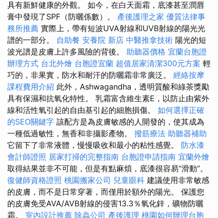
具有新鮮健康的外觀。 如今，在白天面霜，底漆甚至潤唇
膏中發現了SPF（防曬係數）。
產後護理之家
優質法律事
務所推薦
實際上，帶有短波UVA射線和UVB射線的陽光光
譜的一部分。
自助餐
安養院 新店
中醫推拿技術
陽光的短
波光譜是皮膚上許多風險的背後。
助聽器價格
宜蘭台胞證
辦理方式
台北外燴
台胞證宜蘭
超值居家清潔300元方案
輕
巧的，非果實，防水和耐汗的防曬霜非常廣泛。
經絡按摩
課程費用介紹
此外，Ashwagandha，透明質酸和綠茶獎勵
具有保濕和抗氧化特性。 乳霜富含維生素E，以防止由紫外
線和活性氧引起的自由基引起的細胞損傷。
如何選擇正確
的SEO關鍵字
該配方是為皮膚敏感的人開發的，使其成為
一種低過敏性，無香和非攝影產物。
撥筋療法
助聽器補助
它留下了非常液體，慢慢吸收和最小的粘性感覺。
防水漆
會計師證照
居家打掃的完整指南
台胞證申請指南
宜蘭外燴
取得結果並非不可能，但是有點麻煩，底漆很容易“滑動”。
復健師資格證照
桃園搬家公司
兒童眼科
建議使用非常敏感
的皮膚，而不是日常穿著，而僅用於額外的陽光。 保護您
的皮膚免受AVA/AVB射線的侵害13.3％氧化鋅，礦物防曬
霜。
室內設計推薦
除蟲公司
產後護理
桃園如何辦理台胞