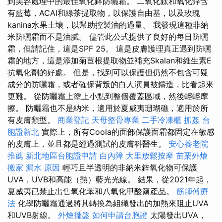
到美容處理中的最佳氧化鋅防曬霜。 二氧化鈦和氧化鋅含
有藍莓，ACAI和綠茶提取物，以保護自由基，以及玫瑰
kanina水果土壤，以幫助控製油的過量。 我發現這種非納
米防曬霜而不是油膩。 儘管此公式提供了良好的每日防曬
霜，但請記住，這是SPF 25。 這是皮膚護理真正遇到防曬
霜的地方，這是添加菊苣根提取物並補充Skalan和維生素E
抗氧化劑的好處。 但是，找到可以保護但仍然不包含可疑
成分的防曬霜，或者確保背叛的白人演員被鑄造，比看起來
更難。 從防曬霜上塗上小點到整個覆蓋區域，然後輕輕摩
擦。 防曬霜也不是納米，適用於夏威夷珊瑚礁，適用於所
有皮膚類型。
商業登記
天母整骨專業
二手冷凍櫃
抓姦
台
胞證新北
實際上，所有Coola的面部保護面霜都固定在敏感
的皮膚上，並且都是經過測試的皮膚科醫生。
安心養老院
推薦
新北地區台胞證申請
白內障
大里放鬆按摩
苗栗外燴
搬家
漏水 原因
輕巧且半透明的非納米鋅氧化物可保護
UVA，UVB和高能（熱）藍光光線。 結果，從2021年起，
夏威夷已禁止出售氧化苯和八氧化甲酸鹽產品。
筋師傅療
法
化學防曬霜通過將其轉換為組織發出的加熱來阻止UVA
和UVB射線。
外燴擺盤
如何申請台胞證
太陽發出UVA，