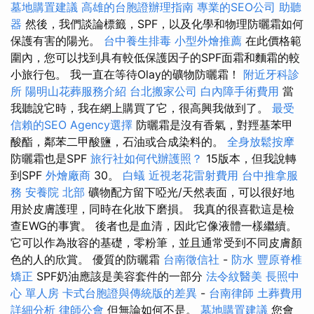
墓地購置建議
高雄的台胞證辦理指南
專業的SEO公司
助聽
器
然後，我們談論標籤，SPF，以及化學和物理防曬霜如何
保護有害的陽光。
台中養生排毒
小型外燴推薦
在此價格範
圍內，您可以找到具有較低保護因子的SPF面霜和麵霜的較
小旅行包。 我一直在等待Olay的礦物防曬霜！
附近牙科診
所
陽明山花葬服務介紹
台北搬家公司
白內障手術費用
當
我聽說它時，我在網上購買了它，很高興我做到了。
最受
信賴的SEO Agency選擇
防曬霜是沒有香氣，對羥基苯甲
酸酯，鄰苯二甲酸鹽，石油或合成染料的。
全身放鬆按摩
防曬霜也是SPF
旅行社如何代辦護照？
15版本，但我說轉
到SPF
外燴廠商
30。
白蟻
近視老花雷射費用
台中推拿服
務
安養院 北部
礦物配方留下啞光/天然表面，可以很好地
用於皮膚護理，同時在化妝下磨損。 我真的很喜歡這是檢
查EWG的事實。 後者也是血清，因此它像液體一樣繼續。
它可以作為妝容的基礎，零粉筆，並且通常受到不同皮膚顏
色的人的欣賞。 優質的防曬霜
台南徵信社
-
防水
豐原脊椎
矯正
SPF奶油應該是美容套件的一部分
法令紋醫美
長照中
心 單人房
卡式台胞證與傳統版的差異
-
台南律師
土葬費用
詳細分析
律師公會
但無論如何不是。
墓地購置建議
您會