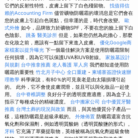
它們的反射性特性，皮膚上留下了白色殘留物。
找值得信
賴的Accounting Firm
儘管礦物防曬霜的壞消息是它們會在
您的皮膚上引起白色斑點，但幸運的是，時代會改變。
歐
式外燴
如今，品牌致力於礦物SPF，不要在您的臉上留下白
色陰影。
跳蚤
醫美診所
但是，如果您仍然為此擔心，那麼
在化妝之前，應該有一點留下來進入皮膚。
優化Google商
家檔案以提升曝光
下一個最佳解決方案是使用防曬霜限制
任何損壞，因為它可以保護UVA和UVB射線。
家族墓設計
與規劃
台中推拿推薦
老人養護 單人房
我們都知道使用防
曬霜的重要性
竹北月子中心
全口重建
-
柬埔寨簽證快速辦
理教學
科學家說，有80％的可見衰老是由太陽損壞引起
的。 此外，它不會使皮膚潤滑，並且可以與化妝品一起使
用。
台中脊椎調整
良好分子的透明度應適應，因為盒子上
指示了每種成分的精確濃度。
台中搬家公司
台中優質牙醫
推薦
台灣土葬的現況與政策
而且，與其他優質分子產品一
樣，這種防曬霜是超級承載的。
外燴佈置
防曬霜還富含抗
氧化劑和保濕劑，例如透明質酸鈉（透明質酸鹽的形式）。
牙科
它充滿了草藥提取物，英雄被稱為抗氧化劑超級食物