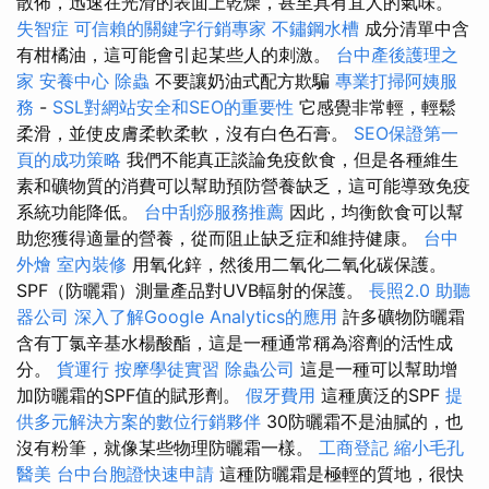
散佈，迅速在光滑的表面上乾燥，甚至具有宜人的氣味。
失智症
可信賴的關鍵字行銷專家
不鏽鋼水槽
成分清單中含
有柑橘油，這可能會引起某些人的刺激。
台中產後護理之
家
安養中心
除蟲
不要讓奶油式配方欺騙
專業打掃阿姨服
務
-
SSL對網站安全和SEO的重要性
它感覺非常輕，輕鬆
柔滑，並使皮膚柔軟柔軟，沒有白色石膏。
SEO保證第一
頁的成功策略
我們不能真正談論免疫飲食，但是各種維生
素和礦物質的消費可以幫助預防營養缺乏，這可能導致免疫
系統功能降低。
台中刮痧服務推薦
因此，均衡飲食可以幫
助您獲得適量的營養，從而阻止缺乏症和維持健康。
台中
外燴
室內裝修
用氧化鋅，然後用二氧化二氧化碳保護。
SPF（防曬霜）測量產品對UVB輻射的保護。
長照2.0
助聽
器公司
深入了解Google Analytics的應用
許多礦物防曬霜
含有丁氯辛基水楊酸酯，這是一種通常稱為溶劑的活性成
分。
貨運行
按摩學徒實習
除蟲公司
這是一種可以幫助增
加防曬霜的SPF值的賦形劑。
假牙費用
這種廣泛的SPF
提
供多元解決方案的數位行銷夥伴
30防曬霜不是油膩的，也
沒有粉筆，就像某些物理防曬霜一樣。
工商登記
縮小毛孔
醫美
台中台胞證快速申請
這種防曬霜是極輕的質地，很快