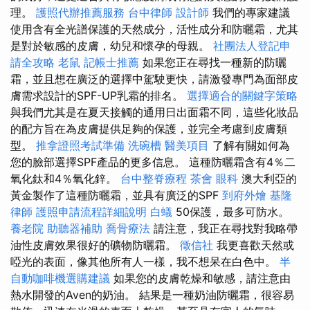
理。
護照代辦推薦服務
台中律師
設計師
我們的專家建議
使用含有全光譜保護的天然成分，活性成分和防曬霜，尤其
是對於敏感的皮膚，幼兒和懷孕的母親。
社團法人登記申
請全攻略
老鼠
記帳士推薦
如果您正在尋找一種新的防曬
霜，並且想在廣泛的選擇中駕駛更快，請激發專門為面部皮
膚需求設計的SPF-UP乳霜的排名。
選擇適合的關鍵字策略
與我們尤其是在夏天接觸的通用日出面霜不同，這些化妝品
的配方旨在為皮膚提供足夠的保護，並完全考慮到皮膚類
型。
推拿證照考試準備
洗碗槽
醫美項目
了解有關如何為
您的臉部選擇SPF產品的更多信息。 這種防曬霜含有4％二
氧化鈦和4％氧化鋅。
台中整脊療程
茶會
眼科
澳大利亞的
黃金製作了這種防曬霜，並具有廣泛的SPF
到府外燴
基隆
律師
護照申請流程詳細說明
白蟻
50保護，最多可防水。
養老院
助聽器補助
喬骨療法
請注意，我正在尋找對我略帶
油性皮膚效果很好的礦物防曬霜。
徵信社
我更喜歡天然或
啞光的表面，像其他所有人一樣，我不想呆在白色中。
半
自動咖啡機選購建議
如果您的皮膚乾燥和敏感，請注意由
熱水開發的Aven的奶油。 結果是一種奶油防曬霜，很容易