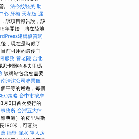
運營。
法令紋醫美
助
中心
牙橋
天花板 漏
了，該項目報告說，該
19年開始，將在陸地
rdPress建構優質網
hts之後，現在是時候了
。 目前可用的最便宜
整骨服務
養老院
台北
麗思卡爾頓埃夫里瑪
驗
該網站包含您需要
台南清潔公司專業服
有兩個平等的巡遊，每個
SEO策略
台中市按摩
8月6日首次發行的
士事務所
台灣五大律
雅典港）的皮里埃斯
隻長190米，可容納
推薦
牆壁 漏水
單人房