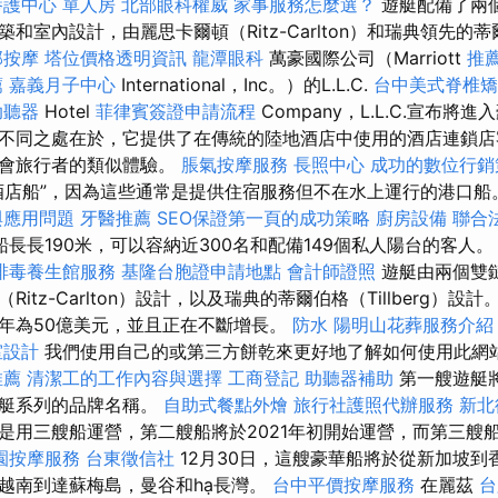
養護中心 單人房
北部眼科權威
家事服務怎麼選？
遊艇配備了兩個
室內設計，由麗思卡爾頓（Ritz-Carlton）和瑞典領先的蒂爾伯
部按摩
塔位價格透明資訊
龍潭眼科
萬豪國際公司（Marriott
推
薦
嘉義月子中心
International，Inc。）的L.L.C.
台中美式脊椎
助聽器
Hotel
菲律賓簽證申請流程
Company，L.L.C.宣布將
不同之處在於，它提供了在傳統的陸地酒店中使用的酒店連鎖店
事會旅行者的類似體驗。
脹氣按摩服務
長照中心
成功的數位行銷
酒店船”，因為這些通常是提供住宿服務但不在水上運行的港口船
與應用問題
牙醫推薦
SEO保證第一頁的成功策略
廚房設備
聯合
長長190米，可以容納近300名和配備149個私人陽台的客人
排毒養生館服務
基隆台胞證申請地點
會計師證照
遊艇由兩個雙
itz-Carlton）設計，以及瑞典的蒂爾伯格（Tillberg）設
年為50億美元，並且正在不斷增長。
防水
陽明山花葬服務介紹
室設計
我們使用自己的或第三方餅乾來更好地了解如何使用此網
推薦
清潔工的工作內容與選擇
工商登記
助聽器補助
第一艘遊艇將
遊艇系列的品牌名稱。
自助式餐點外燴
旅行社護照代辦服務
新北
是用三艘船運營，第二艘船將於2021年初開始運營，而第三艘船
園按摩服務
台東徵信社
12月30日，這艘豪華船將於從新加坡到
越南到達蘇梅島，曼谷和hạ長灣。
台中平價按摩服務
在麗茲
台