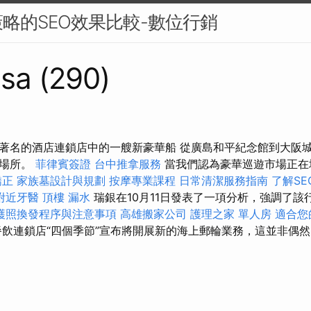
略的SEO效果比較-數位行銷
sa (290)
著名的酒店連鎖店中的一艘新豪華船 從廣島和平紀念館到大阪
的場所。
菲律賓簽證
台中推拿服務
當我們認為豪華巡遊市場正在
矯正
家族墓設計與規劃
按摩專業課程
日常清潔服務指南
了解S
附近牙醫
頂樓 漏水
瑞銀在10月11日發表了一項分析，強調了
護照換發程序與注意事項
高雄搬家公司
護理之家 單人房
適合您
飲連鎖店“四個季節”宣布將開展新的海上郵輪業務，這並非偶然