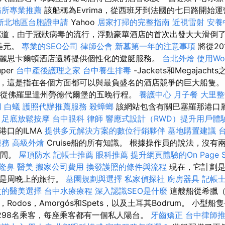
務所專業推薦
該船稱為Evrima，從西班牙到法國的七日路開始
新北地區台胞證申請
Yahoo
居家打掃的完整指南
近視雷射
安養
s寫道，由于冠狀病毒的流行，浮動豪華酒店的首次出發大大滑倒
美元。
專業的SEO公司
律師公會
新墓第一年的注意事項
將從20
麗思卡爾頓酒店還將提供個性化的遊艇服務。
台北外燴
使用Wo
uper
台中產後護理之家
台中養生排毒
-Jackets和Megajac
概念了，這是指在各個方面都可以與最負盛名的酒店競爭的巨大船隻
2月從佛羅里達州勞德代爾堡的五晚行程。
養護中心
月子餐
大里
用
白蟻
護照代辦推薦服務
殺蟑螂
該網站包含有關巴塞羅那港口
。
足底放鬆按摩
台中眼科
律師
響應式設計（RWD）提升用戶體
港口的ILMA
提供多元解決方案的數位行銷夥伴
墓地購置建議
服務
高級外燴
Cruise船的所有知識。 根據操作員的說法，沒
之間。
屋頂防水
記帳士推薦
眼科推薦
提升網頁體驗的On Page 
隆鼻
醫美
搬家公司費用
換發護照的條件與流程
現在，它計劃是
將是周晚上的旅行。
墓園規劃與選擇
私家偵探社
廚房器具
記帳
紋的醫美選擇
台中水療療程
深入認識SEO是什麼
這艘船從希臘（
，Rodos，Amorgós和Spets，以及土耳其Bodrum。 小型船
納298名乘客，每座乘客都有一個私人陽台。
牙齒矯正
台中律師