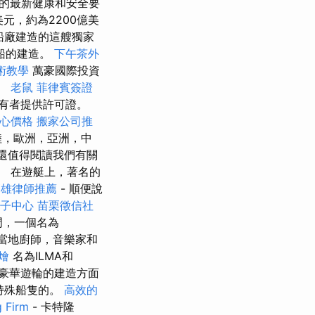
的最新健康和安全要
元，約為2200億美
船廠建造的這艘獨家
船的建造。
下午茶外
術教學
萬豪國際投資
。
老鼠
菲律賓簽證
有者提供許可證。
心價格
搬家公司推
大陸，歐洲，亞洲，中
 還值得閱讀我們有關
。 在遊艇上，著名的
高雄律師推薦
- 順便說
子中心
苗栗徵信社
門，一個名為
當地廚師，音樂家和
燴
名為ILMA和
豪華遊輪的建造方面
他特殊船隻的。
高效的
Firm
- 卡特隆