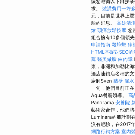
議您遵循以下鏈接或
求。
裝潢費用一坪
元，目前是世界上屬
船的消息。
高雄清
燴
頭痛放鬆按摩
您
組合擁有10多個領
申請指南
殺蟑螂
律
HTML基礎對SEO
薦
醫美做臉
白內障
東，非洲和加勒比海
酒店連鎖店名稱的文
廚師Sven
牆壁 漏水
一句，他們目前正在R
Aqua餐廳領導。
高
Panorama
安養院 
藝術家合作，他們將
Luminara的船計
沒有經驗，在2017
網路行銷方案
室內