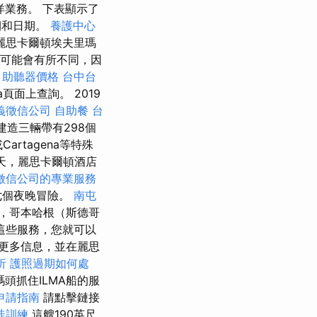
海洋業務。 下表顯示了
日期和日期。
養護中心
麗思卡爾頓埃夫里瑪
可能會有所不同，因
助聽器價格
台中台
ma頁面上查詢。 2019
義徵信公司
自助餐
台
建造三輛帶有298個
Cartagena等特殊
夏天，麗思卡爾頓酒店
徵信公司的專業服務
七個夜晚冒險。
南屯
，哥本哈根（斯德哥
用這些服務，您就可以
更多信息，並在麗思
析
護照過期如何處
頭抓住ILMA船的服
申請指南
請點擊鏈接
徒訓練
這艘190英尺