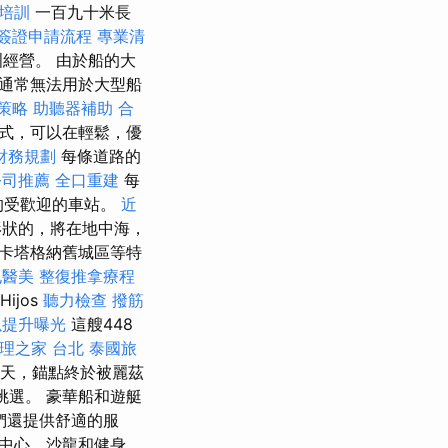
照培訓
一百九十米長
簽證申請流程
專業清
經營。 由於船的大
通常無法用於大型船
策略
助聽器補助
合
式，可以在輕鬆，優
財務規劃
每條道路的
公司推薦
全口重建
每
的受歡迎的車站。
近
狀的，將在地中海，
卡塔格納舊城區等特
孔醫美
整復推拿療程
ijos
聽力檢查
撥筋
以提升曝光
這艘448
理之家 台北
泰國旅
夏天，錨點終於被麗茲
挑選。 豪華船和遊艇
們還提供舒適的服
中心，沙龍和健身