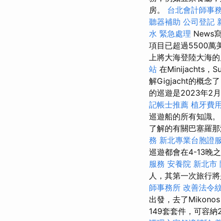
房。
台北會計師事
聽器補助
公司登記
水 緊急處理
New
項目已超過5500萬
上將大海登陸大海的
站
在Minijachts，S
解Gigjacht的
的巡遊是2023年
記帳士推薦
植牙費
巡遊船的所有知識
了解的有關巴塞羅那
務
新北專業台胞證
巡遊都會在4-13晚
服務
安養院 新北市
人，其第一次旅行
師事務所
改善法令
出發，去了Mikonos
149套套件，可容