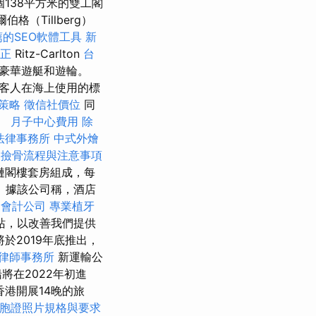
138平方米的雙工閣
格（Tillberg）
薦的SEO軟體工具
新
矯正
Ritz-Carlton
台
進入豪華遊艇和遊輪。
客人在海上使用的標
策略
徵信社價位
同
。
月子中心費用
除
法律事務所
中式外燴
。
撿骨流程與注意事項
鏈閣樓套房組成，每
計。 據該公司稱，酒店
會計公司
專業植牙
站，以改善我們提供
於2019年底推出，
律師事務所
新運輸公
將在2022年初進
香港開展14晚的旅
胞證照片規格與要求