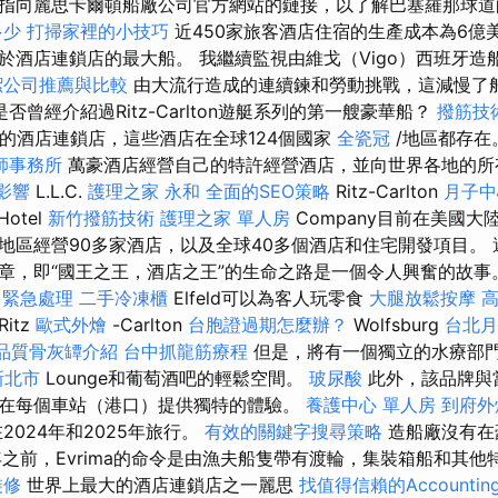
指向麗思卡爾頓船廠公司官方網站的鏈接，以了解巴塞羅那球道
多少
打掃家裡的小技巧
近450家旅客酒店住宿的生產成本為6億美
於酒店連鎖店的最大船。 我繼續監視由維戈（Vigo）西班牙造
潔公司推薦與比較
由大流行造成的連續鍊和勞動挑戰，這減慢了
是否曾經介紹過Ritz-Carlton遊艇系列的第一艘豪華船？
撥筋技
先的酒店連鎖店，這些酒店在全球124個國家
全瓷冠
/地區都存在
師事務所
萬豪酒店經營自己的特許經營酒店，並向世界各地的所
的影響
L.L.C.
護理之家 永和
全面的SEO策略
Ritz-Carlton
月子中
Hotel
新竹撥筋技術
護理之家 單人房
Company目前在美國
地區經營90多家酒店，以及全球40多個酒店和住宅開發項目。
章，即“國王之王，酒店之王”的生命之路是一個令人興奮的故事
 緊急處理
二手冷凍櫃
Elfeld可以為客人玩零食
大腿放鬆按摩
itz
歐式外燴
-Carlton
台胞證過期怎麼辦？
Wolfsburg
台北月
品質骨灰罈介紹
台中抓龍筋療程
但是，將有一個獨立的水療部
新北市
Lounge和葡萄酒吧的輕鬆空間。
玻尿酸
此外，該品牌與
在每個車站（港口）提供獨特的體驗。
養護中心 單人房
到府外
劃在2024年和2025年旅行。
有效的關鍵字搜尋策略
造船廠沒有在
年之前，Evrima的命令是由漁夫船隻帶有渡輪，集裝箱船和其
裝修
世界上最大的酒店連鎖店之一麗思
找值得信賴的Accounting 