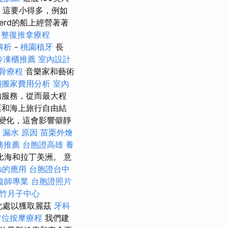
程
這要小得多，例如
verd的船上經營著著
整復推拿療程
解析
-
桃園植牙
長
冷凍櫃推薦
室內設計
骨療程
音樂家和藝術
細搬家費用分析
室內
的服務，從而最大程
店和海上旅行自由結
間變化，這會影響僻靜
漏水 原因
苗栗外燴
務推薦
台胞證高雄
養
海和拉丁美洲。 意
cs的應用
台胞證台中
復師專業
台胞證照片
竹月子中心
此處以獲取麗茲
牙科
方位按摩療程
我們建