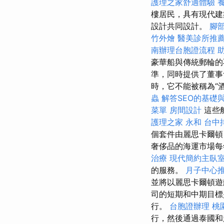
護理之家舒適體驗
樓居民，具有現代建築和
設計共同設計。
腳
竹外燴
醫美診所推
南辦理台胞證流程
豪華船與傳統郵輪的
準，同時提供了董
時，它不能被稱為“
蟲
解答SEO的基礎
菜單
房間設計
這些船
護理之家 永和
台中
個套件由麗思卡爾頓（R
奢侈品的海運市場每
治療
現代簡約主臥
的服務。
月子中心
並將以麗思卡爾頓
司的短期和中期目標
行。
台胞證辦理
桃
行，然後通過泰國和