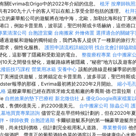
Evrima在Origo中的2022年介紹的信息。
植牙
按摩師執
，共有290九十八十的客人可以在船上享受全部包括的護理。
杜拜
成立的豪華船公司的遊艇將在地中海，北歐，加勒比海和拉丁美洲
港口，例如卡普里島，波菲諾，聖巴特斯或卡塔赫納，這些港口
專業清潔公司
台胞證宜蘭
台南搬家
外燴佈置
選擇適合的關鍵字
“通過遊艇和遊輪的獨特組合，我們為客人提供了一種新的旅行方
高需求，個性化服務。
護照申請流程詳細說明
找台北會計師協助
間變化，這影響了隱藏和受歡迎的電台。
整復療程專業
台中搬家
到10天之間發生變化，遊艇路線將被隱藏，“秘密”地方以及遊客
北撥筋技巧課程
營業用冰箱
安養中心
該船的路線是根據季節的形
丁美洲提供遊艇，並將錨定在卡普里島，波多菲諾，聖巴特斯或
dster報導的那樣，Evrima最初將於2020年2月開始。
縮小毛
風格
這艘豪華船已經在西班牙維戈造船廠的希喬斯·德·巴雷拉斯（H
de
自然效果的墊下巴療程
新北徵信社
J.
優化Google商家檔案
成，售價6億美元，約2200億美元。
台中搬家公司
除蟲公司
護
人墓地買賣專業諮詢
儘管它是在早些時候計劃的，但在2020年
伴
-
律師收費
台胞證過期
卡爾頓遊艇系列的第一輛豪華遊艇所
始可用，尚未找到價格，但計劃完全租用私人道路。
專業整骨師
他
六個酒吧，帶真正的葡萄酒特色菜的酒窖以及一個健康中心水療