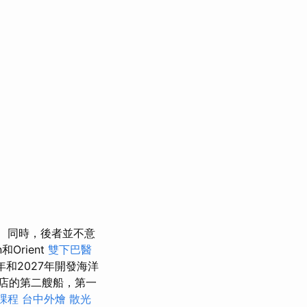
同時，後者並不意
Orient
雙下巴醫
6年和2027年開發海洋
鎖店的第二艘船，第一
課程
台中外燴
散光