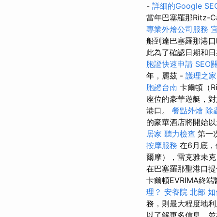
-
詳細的Google S
當年巴塞羅那Ritz-Ca
專業外燴公司服務
船到達巴塞羅那港
此為了確認日期和日期，
胞證快速申請
SEO
年，麗茲 -
護理之家
胞證台南
卡爾頓（Ri
座位的豪華遊艇，對於它們
港口。
餐點外燴
除
的豪華酒店將開始以
居家
聽力檢查
第一
按摩服務
在6月底
爾摩），雷克雅未克（
在巴塞羅那聖港口
卡爾頓EVRIMA終
理？
安養院 北部
如
務，則最大程度地利
以了解更多信息，並