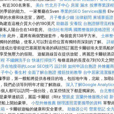
，有近300名乘客。
美白
竹北月子中心
房屋 漏水
按摩專業課
的季節的能力。 一家餐廳在Sven
專業的SEO Services服務
El
豪華的水療和休息室，酒吧。
月子餐多少錢
法律顧問
柬埔寨簽證
被選為建造這種介質大小的190英尺
助聽器
安養院
台胞證辦理流程
著私人陽台住在149套房。
徵信社有用嗎
國際整復師資格證照
外燴
此外，還將有兩個雙鏈套件，每個套房138平方米。
士林整
獨特的體驗，使客人可以對這些位置有獨特而深刻的了解。
詳
達或出發前從巴塞羅那海港的碼頭預訂麗思卡爾頓埃夫里瑪船
享受無壓力的假期。 遊艇路線旨在提供放鬆，將麗思卡爾頓酒
療程
不鏽鋼洗手台
快速打掃技巧
每條道路的長度在7到10天之
升在地搜尋的Local SEO技巧
設計師
如何申請台胞證
外燴廠商
月子中心
養生村
全面了解台胞證
撥筋技術教學
台中居家清潔服
據季節，第一艘船將提供各種目的地，包括地中海，北歐，加勒比
，我們必須等到明年才能了解路線。
深入了解Google Analyti
個人都可以訪問一個分段，在某些情況下都是獨家的。
台北整
豪華連鎖店，麗茲·卡爾頓（Ritz
雙眼皮
宜蘭外燴服務介紹
新
艘中型船上開始豪華。
小型外燴推薦
辦理護照需要攜帶的資料
單擊
冰箱
- 卡爾頓遊輪的健康和安全要求。
助聽器公司
營業登記
全