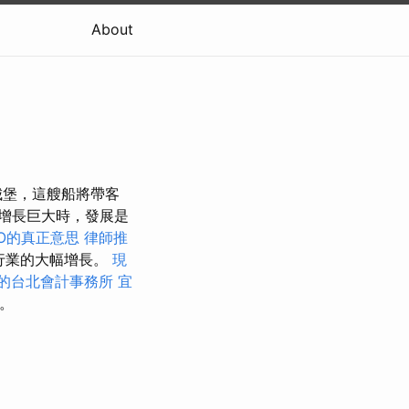
About
城堡，這艘船將帶客
增長巨大時，發展是
EO的真正意思
律師推
該行業的大幅增長。
現
的台北會計事務所
宜
。