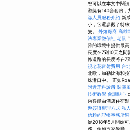
您可以在本文中閱讀有關
游艇有140套套房
潔人員服務介紹
新
小，它還參觀了特殊
隻。
外燴廠商
高雄
法專業徵信社
老鼠
雅的環境中提供最
長度在7到10天之
條道路的長度將在7
視老花雷射費用
台
北歐，加勒比海和拉
殊港口中。 正如Roa
附近牙科診所
裝潢
技術教學
會議點心
乘客船由酒店住宿製
遊簽證辦理方式
私
信賴的記帳事務所夥
從2018年5月開
務，例如五家餐廳，