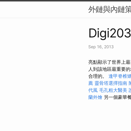
外鏈與內鏈策
Digi203
Sep 16, 2013
亮點顯示了世界上最
人到該地區最重要
合理的。
逢甲脊椎
薦
靈骨塔選擇指南
代風
毛孔粗大醫美
蘭外燴
另一個豪華餐