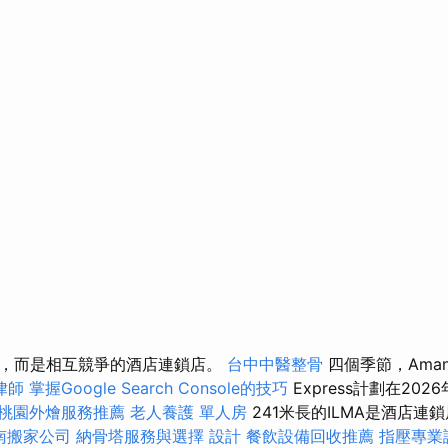
，而是相互競爭的酒店連鎖店。
台中中醫整骨
四個季節，Aman和
律師
掌握Google Search Console的技巧
Express計劃在202
桃園外燴服務推薦
老人養護 單人房
241米長的ILMA是酒店連
南搬家公司
納骨塔服務與選擇
設計
餐飲設備回收推薦
指壓專業