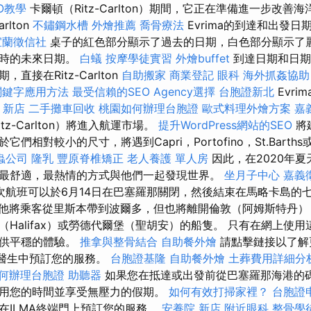
EO教學
卡爾頓（Ritz-Carlton）期間，它正在準備進一步改善
rlton
不鏽鋼水槽
外燴推薦
喬骨療法
Evrima的到達和出發
宜蘭徵信社
桌子的紅色部分顯示了過去的日期，白色部分顯示了
口時的未來日期。
白蟻
按摩學徒實習
外燴buffet
到達日期和日期
直接在Ritz-Carlton
自助搬家
商業登記
眼科
海外抓姦協助
關鍵字應用方法
最受信賴的SEO Agency選擇
台胞證新北
Evri
 新店
二手攤車回收
桃園如何辦理台胞證
歐式料理外燴方案
嘉
tz-Carlton）將進入航運市場。
提升WordPress網站的SEO
將
相對較小的尺寸，將遇到Capri，Portofino，St.Barths或
蟲公司
隆乳
豐原脊椎矯正
老人養護 單人房
因此，在2020年
最舒適，最熱情的方式與他們一起發現世界。
坐月子中心
嘉義
次航班可以於6月14日在巴塞羅那關閉，然後結束在馬略卡島的
，他將乘客從里斯本帶到波爾多，但也將離開倫敦（阿姆斯特丹）
Halifax）或勞德代爾堡（聖胡安）的船隻。 只有在網上使
提供平穩的體驗。
推拿與整骨結合
自助餐外燴
請點擊鏈接以了解
端醫生中預訂您的服務。
台胞證基隆
自助餐外燴
土葬費用詳細分
何辦理台胞證
助聽器
如果您在抵達或出發前從巴塞羅那海港的碼
用您的時間並享受無壓力的假期。
如何有效打掃家裡？
台胞證
在ILMA終端門上預訂您的服務。
安養院 新店
附近眼科
整骨學