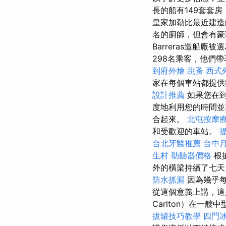
長的船有149套套房
皇家加勒比最近建造
名的廚師，但會有
Barreras造船廠
298名乘客，他們帶
到府外燴
跳蚤
西式
家在每個車站都提供
設計推薦
如果您在到
度地利用您的時間並
合起來。
北屯按摩
和受歡迎的車站。
提
台北牙醫推薦
台中
生村
助聽器價格
根
外的橫梁持續了七天
防水抓漏
因為幾乎每
從這個意義上講，這是
Carlton）在一
拔罐技巧教學
四門