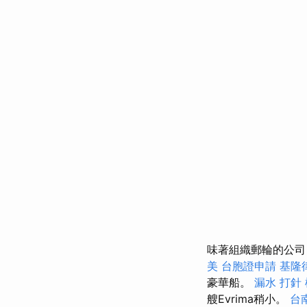
味著組織郵輪的公司
美
台胞證申請
基隆
豪華船。
漏水 打針
艘Evrima稍小。
台