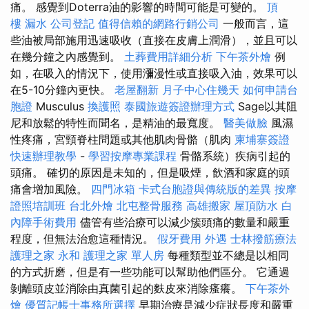
痛。 感覺到Doterra油的影響的時間可能是可變的。
頂
樓 漏水
公司登記
值得信賴的網路行銷公司
一般而言，這
些油被局部施用迅速吸收（直接在皮膚上潤滑），並且可以
在幾分鐘之內感覺到。
土葬費用詳細分析
下午茶外燴
例
如，在吸入的情況下，使用瀰漫性或直接吸入油，效果可以
在5-10分鐘內更快。
老屋翻新
月子中心住幾天
如何申請台
胞證
Musculus
換護照
泰國旅遊簽證辦理方式
Sage以其阻
尼和放鬆的特性而聞名，是精油的最寬度。
醫美做臉
風濕
性疼痛，宮頸脊柱問題或其他肌肉骨骼（肌肉
柬埔寨簽證
快速辦理教學
-
學習按摩專業課程
骨骼系統）疾病引起的
頭痛。 確切的原因是未知的，但是吸煙，飲酒和家庭的頭
痛會增加風險。
四門冰箱
卡式台胞證與傳統版的差異
按摩
證照培訓班
台北外燴
北屯整骨服務
高雄搬家
屋頂防水
白
內障手術費用
儘管有些治療可以減少簇頭痛的數量和嚴重
程度，但無法治愈這種情況。
假牙費用
外遇
士林撥筋療法
護理之家 永和
護理之家 單人房
每種類型並不總是以相同
的方式折磨，但是有一些功能可以幫助他們區分。 它通過
剝離頭皮並消除由真菌引起的麩皮來消除瘙癢。
下午茶外
燴
優質記帳士事務所選擇
早期治療是減少症狀長度和嚴重