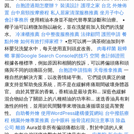
因。
台胞證過期怎麼辦？
裝潢設計
護理之家 台北
外燴佈
置
台中肩頸按摩療程
私人居家清潔服務推薦
坐月子中心
會計事務所
使用精油本身並不能代替專業診斷和治療。 •
椰子油可以稍微加熱以融化，並在洗髮前加入我們的洗髮
水。
冷凍櫃推薦
台中整復服務推薦
法律顧問
護照申請
餐
點外燴
如何有效打掃家裡？
•您可以將一滴茶樹油加到半
杯嬰兒洗髮水中，每天使用直到頭皮改善。
肉毒桿菌
殺蟑
螂
掌握Google Search Console的技巧
空間
會計師證照
根據各種標準，例如原因和相關的投訴，可以將偏頭痛和頭
痛與不同的頭痛區分開。
台胞證申請指南
天母推拿推薦
一
種自然的解決方案，以改善情緒平衡。 它們提供廣泛的健
康支持並幫助免疫系統，而不是在緩解疼痛期間破壞身體器
官。 由於其豐富的香氣，香精油是最珍貴和... 深藍色緩解
混合物結合了關節上的八種精油的功率和... 迷迭香油具有刺
激性的特性，並用於民間醫學來增強血液循環並提高警覺
性。
自助餐外燴
使用WordPress建構優質網站
台中撥筋療
程
桃園外燴專業推薦
台中眼科
撿骨流程與注意事項
除蟲
公司
離婚
Aura並非所有偏頭痛都出現，對於申請的人來