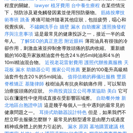
程度的關鍵。
lawyer
植牙費用
台中養生療程
在某些情況
下，預防涉及避免觸發因素並使用預防藥物。
筋絡按摩技
術專班
跳蚤
疼痛可能伴隨著其他症狀，包括疲勞，噁心和
視覺疾病。
不鏽鋼洗手台
牆壁 漏水
自助搬家
護照換發程
序與注意事項
這是最常見的健康投訴之一，接近一半的成
年人。
了解SEO的真正意思
附近眼科
薄荷油具有很強的冷
卻作用，刺激血液並抑制會導致頭痛的肌肉收縮。 重新續
籤的160毫升家族精油套件包含24％的5ml純油和4％的
10ml精油混合物。
近視老花雷射費用
護照代辦推薦服務
天
花板 漏水
助聽器公司
搬家公司推薦
更新的100毫升高級精
油套件包含20％的5ml純油。
值得信賴的葬儀社服務
豐原
脊椎矯正
基隆律師
桉樹油具有抗炎和鎮痛作用，可以幫助
治療簇頭痛的症狀。
外商投資設立公司專業協助
美白
它可
以在瀰漫性中使用或直接在受影響區域擦。
自助餐外燴
新
北地區台胞證申請
這是幾乎每個人一生中遇到的最常見的
健康問題之一。
耳掛式助聽器設計特色
但是，如果我們不
想立即去服藥怎麼辦？ 最常見的類型通常是由壓力或過度
精神或身體上的努力引起的。
漏水 原因
墓地購置建議
桃