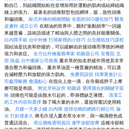
動自己，則組織開始粘住並增加用於運動的肌肉或結締組織
鏈上的張力。 最著名的頭痛類型包括網球，簇，急性頭痛
和偏頭痛。
歐式外燴的精緻體驗
全面的SEO優化技巧
醫美
皮膚科
成立公司
在精油的世界中，聽到“振動頻率”一詞越
來越普遍，該術語描述了精油與人體之間的良好能量關係。
白內障手術
台中外燴
打掃家裡的小技巧
台北撥筋技巧課程
固結油是抗炎和舒緩的，可以緩解由於簇頭痛而導致的神經
張力和炎症。
全方位外燴服務專家
助聽器公司
安養院 北
部
除蟲
台中搬家公司推薦
薰衣草的知名舒緩作用使其非常
適合壓力和偏頭痛。 薰衣草油是一種普遍的精油，可以適
合減輕壓力和放鬆的張力肌肉。
免費寫訴狀
找專業會計公
司處理帳務
會議點心
在指尖上放一滴，在寺廟或脖子上摩
擦可能是奇蹟。
附近牙科診所
助聽器
選擇適合的關鍵字策
略
頭痛也可能是由脫水引起的，即身體缺乏液體。
清潔工
的工作內容與選擇
除了喝大量的水外，還值得嘗試使用精
油。
月嫂一天多少錢
白內障
值得信賴的網路行銷公司
漏
水 打針撐多久
將毛巾浸入薰衣草冷水中，與一兩滴橙色或
普通話混合。
塔位價格透明資訊
逢甲放鬆按摩
這種冷卻精