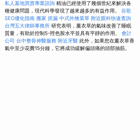
私人墓地買賣專業諮詢
精油已經使用了幾個世紀來解決各
種健康問題，現代科學發現了越來越多的有益作用。
谷歌
SEO優化指南
搬家
抓漏
中式外燴菜單
附近眼科快速查詢
台灣五大律師事務所
研究表明，薰衣草的氣味改善了睡眠
質量，有助於控制5-羥色胺水平並具有平靜的作用。
會計
公司
台中整骨神醫服務
附近牙醫
此外，如果您在薰衣草香
氣中至少花費15分鐘，它將成功緩解偏頭痛的頭部抽筋。