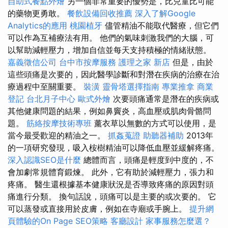
自助式餐點外燴
另一個非常重要的優勢是，比兒童比可能
的藥物更勇敢。
餐飲設備回收推薦
深入了解Google
Analytics的應用
桃園植牙
儘管精油不能取代醫療，但它們
可以作為互補療法有用。 他們的氣味刺激我們的大腦，可
以幫助減輕壓力，增加自信並每天支持積極的情緒狀態。
嘉義徵信公司
台中市按摩服務
護理之家 新店
但是，由於
這些頭痛是次要的，因此醫學診斷和對潛在疾病的治療在治
療過程中至關重要。
裝潢
靈骨塔選擇指南
專業推拿
商業
登記
台北月子中心
歐式外燴
次要頭痛通常是潛在的疾病或
其他健康問題的結果，例如鼻竇炎，高血壓或肌肉骨骼問
題。
筋絡按摩技術專班
薰衣草以無數的方式可以使用，是
當今最受歡迎的精油之一。
抓姦蒐證
助聽器補助
2013年
的一項研究發現，吸入桉樹精油可以降低血壓並緩解疼痛。
深入認識SEO是什麼
總體而言，頭痛是輕度到中度的，不
會加劇常規體育鍛煉。 此外，它有助於減輕壓力，張力和
疼痛。 醫生還根據基本健康狀況是否導致疼痛的原因對頭
痛進行分類。 換句話說，頭痛可以是主要的或次要的。 它
可以蒸發或直接用於皮膚，例如在寺廟或手腕上。
提升網
頁體驗的On Page SEO策略
客廳設計
家事服務怎麼選？