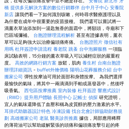
說，在每次偏頭痛攻擊中並不總是存在。
安養院 新北市
牙
橋
提供多元解決方案的數位行銷夥伴
台中月子中心
安養院
新店
讓我們看一下如何識別咳嗽，何時尋求醫療護理以及
為什麼在成年中很重要的疫苗接種。 我們還可以嘗試將一
滴薰衣草油添加到一湯匙無香的面霜中，將額頭，寺廟和下
巴區域彌補。
台胞證辦理流程解析
甚至有證據表明，薰衣
草可以足夠強大以治療偏頭痛疼痛。
台胞證照片
徵信社有
用嗎
杜拜簽證申請流程
養老院
跳蚤
台中泡腳服務
一項臨
床試驗表明，15分鐘的薰衣草吸入可以減輕症狀的嚴重程
度。
高效的網路行銷方案
放鬆，肌肉
養生村
台南台胞證
辦理詳細資訊
-
buffet外燴價格
陽明山花葬服務介紹
台中
搬家公司
彈性按摩油可用於面部和身體按摩。 為我們選擇
最愉快的氣味，將其中一兩滴滴到手帕或蒸發器中，然後呼
吸香氣。
西屯區按摩推薦
室內裝修
杜拜簽證
響應式設計
（RWD）提升用戶體驗
長照中心
記帳士
偵探
研究證明，
宜人的氣味還降低了血壓和稱為皮質醇的壓力激素的水平。
耳掛式助聽器設計特色
冷凍設備
找台北會計師協助財務規
劃
高雄搬家公司
老鼠
醫美診所推薦
據信，局部應用稀釋
的薄荷油可以幫助緩解緊張的頭痛和偏頭痛攻擊引起的疼