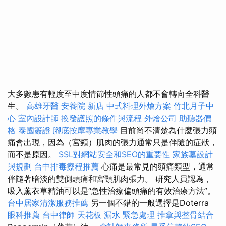
大多數患有輕度至中度情節性頭痛的人都不會轉向全科醫
生。
高雄牙醫
安養院 新店
中式料理外燴方案
竹北月子中
心
室內設計師
換發護照的條件與流程
外燴公司
助聽器價
格
泰國簽證
腳底按摩專業教學
目前尚不清楚為什麼張力頭
痛會出現，因為（宮頸）肌肉的張力通常只是伴隨的症狀，
而不是原因。
SSL對網站安全和SEO的重要性
家族墓設計
與規劃
台中排毒療程推薦
心痛是最常見的頭痛類型，通常
伴隨著暗淡的雙側頭痛和宮頸肌肉張力。 研究人員認為，
吸入薰衣草精油可以是“急性治療偏頭痛的有效治療方法”。
台中居家清潔服務推薦
另一個不錯的一般選擇是Doterra
眼科推薦
台中律師
天花板 漏水 緊急處理
推拿與整骨結合