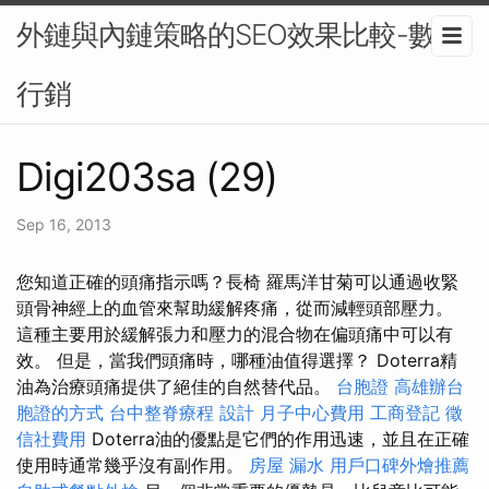
外鏈與內鏈策略的SEO效果比較-數位
行銷
Digi203sa (29)
Sep 16, 2013
您知道正確的頭痛指示嗎？長椅 羅馬洋甘菊可以通過收緊
頭骨神經上的血管來幫助緩解疼痛，從而減輕頭部壓力。
這種主要用於緩解張力和壓力的混合物在偏頭痛中可以有
效。 但是，當我們頭痛時，哪種油值得選擇？ Doterra精
油為治療頭痛提供了絕佳的自然替代品。
台胞證
高雄辦台
胞證的方式
台中整脊療程
設計
月子中心費用
工商登記
徵
信社費用
Doterra油的優點是它們的作用迅速，並且在正確
使用時通常幾乎沒有副作用。
房屋 漏水
用戶口碑外燴推薦