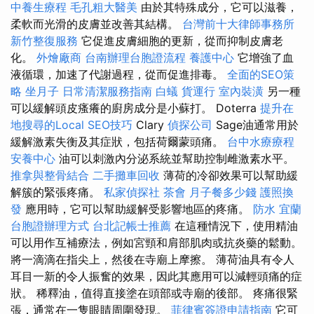
中養生療程
毛孔粗大醫美
由於其特殊成分，它可以滋養，
柔軟而光滑的皮膚並改善其結構。
台灣前十大律師事務所
新竹整復服務
它促進皮膚細胞的更新，從而抑制皮膚老
化。
外燴廠商
台南辦理台胞證流程
養護中心
它增強了血
液循環，加速了代謝過程，從而促進排毒。
全面的SEO策
略
坐月子
日常清潔服務指南
白蟻
貨運行
室內裝潢
另一種
可以緩解頭皮瘙癢的廚房成分是小蘇打。 Doterra
提升在
地搜尋的Local SEO技巧
Clary
偵探公司
Sage油通常用於
緩解激素失衡及其症狀，包括荷爾蒙頭痛。
台中水療療程
安養中心
油可以刺激內分泌系統並幫助控制雌激素水平。
推拿與整骨結合
二手攤車回收
薄荷的冷卻效果可以幫助緩
解簇的緊張疼痛。
私家偵探社
茶會
月子餐多少錢
護照換
發
應用時，它可以幫助緩解受影響地區的疼痛。
防水
宜蘭
台胞證辦理方式
台北記帳士推薦
在這種情況下，使用精油
可以用作互補療法，例如宮頸和肩部肌肉或抗炎藥的鬆動。
將一滴滴在指尖上，然後在寺廟上摩擦。 薄荷油具有令人
耳目一新的令人振奮的效果，因此其應用可以減輕頭痛的症
狀。 稀釋油，值得直接塗在頭部或寺廟的後部。 疼痛很緊
張，通常在一隻眼睛周圍發現。
菲律賓簽證申請指南
它可