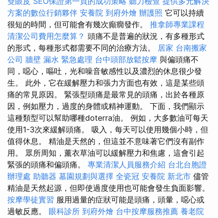
雙眼皮
SEO保證第一頁的成功策略
聽力檢查
提供多元解決
方案的數位行銷夥伴
安養院
到府外燴
辦護照
它可以持續
很短的時間，但可能會有幾次癲癇發作。
推拿師專業課程
清潔公司費用怎麼算？
頭痛不是普遍的狀況，有多種形式
的形式，每種形式都需要不同的治療方法。
居家
台南搬家
公司
牆壁 漏水 緊急處理
台中頭部放鬆按摩
與偏頭痛不
同，噁心，嘔吐，光和噪音敏感性以及濃烈的休息很少發
生。 此外，它在緩解壓力和張力方面也有效，這是某些頭
痛的常見原因。 緊張型頭痛是最常見的頭痛，出於各種原
因，例如壓力，過度的身體或精神運動。 下面，我們顯示
這種類型可以幫助哪種doterra油。 例如，大多數油可每天
使用1-3次來緩解頭痛。 吸入，每天可以使用幾個小時，但
值得休息。 精油是天然的，但這並不意味著它們沒有副作
用。 眾所周知，薰衣草油可以緩解壓力和焦慮，這會引起
緊張的頭痛和偏頭痛。
專業清潔人員服務介紹
台北台胞證
辦理處
助聽器
墓園規劃與選擇
全瓷冠
安養院 新北市
儘管
精油是天然起源，但即使過度使用也可能會發生負面影響。
按摩學徒實習
服用過量的症狀可能是頭痛，頭暈，噁心或
過敏反應。
眼科診所
到府外燴
台中按摩服務推薦
養老院