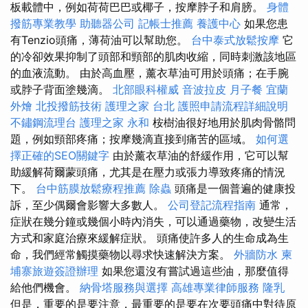
板載體中，例如荷荷巴巴或椰子，按摩脖子和肩膀。
身體
撥筋專業教學
助聽器公司
記帳士推薦
養護中心
如果您患
有Tenzio頭痛，薄荷油可以幫助您。
台中泰式放鬆按摩
它
的冷卻效果抑制了頭部和頸部的肌肉收縮，同時刺激該地區
的血液流動。 由於高血壓，薰衣草油可用於頭痛；在手腕
或脖子背面塗幾滴。
北部眼科權威
音波拉皮
月子餐
宜蘭
外燴
北投撥筋技術
護理之家 台北
護照申請流程詳細說明
不鏽鋼流理台
護理之家 永和
桉樹油很好地用於肌肉骨骼問
題，例如頸部疼痛；按摩幾滴直接到痛苦的區域。
如何選
擇正確的SEO關鍵字
由於薰衣草油的舒緩作用，它可以幫
助緩解荷爾蒙頭痛，尤其是在壓力或張力導致疼痛的情況
下。
台中筋膜放鬆療程推薦
除蟲
頭痛是一個普遍的健康投
訴，至少偶爾會影響大多數人。
公司登記流程指南
通常，
症狀在幾分鐘或幾個小時內消失，可以通過藥物，改變生活
方式和家庭治療來緩解症狀。 頭痛使許多人的生命成為生
命，我們經常觸摸藥物以尋求快速解決方案。
外牆防水
柬
埔寨旅遊簽證辦理
如果您還沒有嘗試過這些油，那麼值得
給他們機會。
納骨塔服務與選擇
高雄專業律師服務
隆乳
但是，重要的是要注意，最重要的是要在次要頭痛中對待原