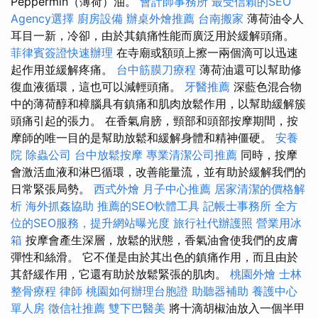
Peppermin（薄荷）油。
會計師事務所
最受信賴的SEO
Agency選擇
廚房設備
辦桌外燴推薦
台南搬家
薄荷油令人
耳目一新，冷卻，由於其鎮痛性能而廣泛用於緩解頭痛。
菲律賓簽證快速辦理
在寺廟或額頭上擦一兩個滴可以迅速
起作用並緩解疼痛。
台中筋膜刀療程
薄荷油還可以幫助修
復血液循環，這也可以減輕頭痛。
牙醫推薦
深藍色混合物
中的薄荷醇和樟腦具有鎮痛和肌肉放鬆作用，以幫助緩解簇
頭痛引起的張力。 在香氣肩膀，頸部和頭部按摩期間，按
摩師的唯一目的是幫助放鬆和緩解身體和精神僵硬。
安養
院
除蟲公司
台中放鬆按摩
專業清潔公司推薦
同時，按摩
會激活血液和淋巴循環，改善能量流，並有助於緩解我們的
日常緊張局勢。
西式外燴
月子中心推薦
居家清潔的價格解
析
海外抓姦協助
推薦的SEO軟體工具
記帳士事務所
全方
位的SEO服務，提升網站曝光度
旅行社代辦護照
營業用冰
箱
按摩會產生深層，放鬆的狀態，香氣油會使我們的皮膚
彈性和絲滑。 它不僅是由於其出色的鎮痛作用，而且由於
其舒緩作用，它還有助於放鬆緊張的肌肉。
桃園外燴
士林
整骨療程
律師
桃園如何辦理台胞證
助聽器補助
養護中心
單人房
徵信社推薦
雙下巴醫美
將十滴胡椒油放入一個半甲