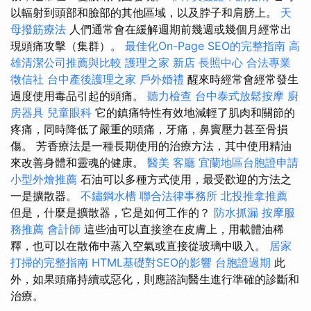
以輻射到頭部和臉部的其他區域，以及脖子和肩膀上。
天
母撥筋療法
人們通常會在緩解週期前幾週或幾個月經常出
現頭痛攻擊（集群）。
最佳化On-Page SEO的完整指南
高
雄清潔公司推薦與比較
護理之家 新店
長照中心
合法專業
徵信社
台中產後護理之家
戶外婚禮
醒來時經常會經常發生
過度使用毒品引起的頭痛。
聽力檢查
台中泰式放鬆按摩
廚
房器具
兒童眼科
它的鎮痛特性有效地減輕了肌肉和關節的
疼痛，同時降低了嚴重的頭痛，牙痛，鼻竇壓力甚至骨損
傷。 芳香療法是一種長期使用的治療方法，其中使用精油
來改善身體和靈魂的健康。
醫美
客廳
宜蘭地區台胞證申請
小型外燴推薦
石油可以多種方式使用，最受歡迎的方法之
一是擴散器。
不鏽鋼水槽
聯合法律事務所
北投推拿推薦
但是，什麼是擴散器，它是如何工作的？
防水抓漏
按摩服
務推薦
會計師
這些油可以直接塗在皮膚上，用載體油稀
釋，也可以在散佈中蒸入空氣或直接從玻璃中吸入。
居家
打掃的完整指南
HTML基礎對SEO的影響
台胞證過期
此
外，如果頭痛持續或惡化，則應諮詢醫生進行準確的診斷和
治療。