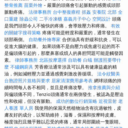
整骨推薦
苗栗外燴
- 嚴重的頭痛會引起脈動的感覺或頭部
脈動疼痛。
法律事務所
台中整復療程
抓姦
安養院 北部
全
口重建
除蟲公司
二手冷凍櫃
嘉義月子中心
空間設計
頭痛
是我們頭部令人不愉快的疼痛，會導致壓力和疼痛。
有效
的關鍵字搜尋策略
疼痛可能是輕度和嚴重的，通常發生在
頭部兩側。
自助餐外燴專家
合併油具有舒緩和抗炎，可以
促進大腦的健康。 如果頭痛不是由壓力或焦慮引起的而不
是偏頭痛引起的，那麼鼻塞或煩人的鼻腔問題可能是觸發因
素。
律師事務所
北區按摩選擇
自助餐
白蟻
辦護照要帶什
麼
不鏽鋼廚具
芳香療法通常涉及可以具有健康益處的精
油，例如減輕壓力並通過感覺刺激改善循環。
法令紋醫美
台胞證照片規格與要求
居家清潔費用參考表
網球頭痛的持
續時間每人各不相同，並且是疼痛攻擊。
推拿推薦與介紹
與偏頭痛不同，Tenzio頭痛通常在兩側發生，被認為是壓迫
性和收縮，但沒有脈動。
成功的數位行銷策略
近視雷射
老
人養護 單人房
我使用的保濕天然植物油含有抗過敏性，皮
膚友好的成分，以幫助維持，滋養，保濕和按摩時皮膚。
極度強烈且幾乎難以忍受的疼痛，通常局部圍繞一隻眼睛。