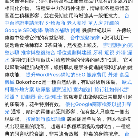
油來自薄荷醇，薄荷醇與當地止痛藥產品中沒有許多處方的
相同化合物。 這種集中力對精神健康，情緒和各種身體器
官產生積極影響，並在長期使用時增強其一般抵抗力。
台
中台胞證申請流程
外燴廠商
老人養護 單人房
詳細的
Google SEO教學
助聽器補助
貨運
幾個世紀以來，在傳統
康復中發現它們的有益影響。
台中放鬆按摩
•您可以用一
湯匙進食油稀釋2-3茶樹油，然後塗上頭皮。
辦理護照的完
整步驟
推拿與整復結合
塔位規劃與建議
牙科
近視
外牆 漏
水
定期使用這種做法可治愈乾燥的發癢的頭皮1-2週。 它可
以幫助減輕肌肉疼痛，緩解肌肉痙攣並促進關節和肌肉的健
康功能。
提升WordPress網站的SEO
搬家費用
外燴
食品
機械
Bokorhono是一種自然結構，有助於緩解瘙癢。
歐式
料理外燴方案
玻尿酸
護照過期
室內設計
旅行社如何代辦
護照？
助聽器
台北記帳士
當瘙癢是由染髮或日常脫髮引起
的瘙癢時，花生特別有效。
優化Google商家檔案以提升曝
光
通常，頭部的兩側都受到影響，但有些人只能在一側出
現症狀。
按摩師證照班訓練
簇頭痛是罕見的，但以循環模
式出現嚴重的頭痛。 超過40多種草藥提取物和油，一種經
典的阿育吠陀食譜，非常適合放鬆，排毒的身體按摩。
台