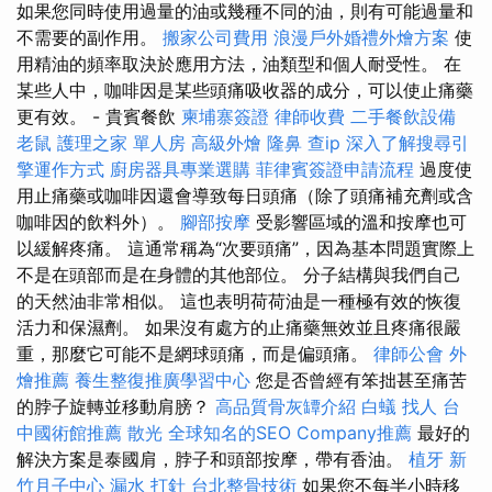
如果您同時使用過量的油或幾種不同的油，則有可能過量和
不需要的副作用。
搬家公司費用
浪漫戶外婚禮外燴方案
使
用精油的頻率取決於應用方法，油類型和個人耐受性。 在
某些人中，咖啡因是某些頭痛吸收器的成分，可以使止痛藥
更有效。 - 貴賓餐飲
柬埔寨簽證
律師收費
二手餐飲設備
老鼠
護理之家 單人房
高級外燴
隆鼻
查ip
深入了解搜尋引
擎運作方式
廚房器具專業選購
菲律賓簽證申請流程
過度使
用止痛藥或咖啡因還會導致每日頭痛（除了頭痛補充劑或含
咖啡因的飲料外）。
腳部按摩
受影響區域的溫和按摩也可
以緩解疼痛。 這通常稱為“次要頭痛”，因為基本問題實際上
不是在頭部而是在身體的其他部位。 分子結構與我們自己
的天然油非常相似。 這也表明荷荷油是一種極有效的恢復
活力和保濕劑。 如果沒有處方的止痛藥無效並且疼痛很嚴
重，那麼它可能不是網球頭痛，而是偏頭痛。
律師公會
外
燴推薦
養生整復推廣學習中心
您是否曾經有笨拙甚至痛苦
的脖子旋轉並移動肩膀？
高品質骨灰罈介紹
白蟻
找人
台
中國術館推薦
散光
全球知名的SEO Company推薦
最好的
解決方案是泰國肩，脖子和頭部按摩，帶有香油。
植牙
新
竹月子中心
漏水 打針
台北整骨技術
如果您不每半小時移