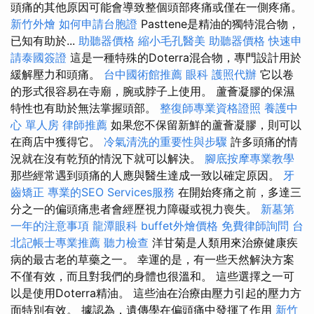
頭痛的其他原因可能會導致整個頭部疼痛或僅在一側疼痛。
新竹外燴
如何申請台胞證
Pasttene是精油的獨特混合物，
已知有助於...
助聽器價格
縮小毛孔醫美
助聽器價格
快速申
請泰國簽證
這是一種特殊的Doterra混合物，專門設計用於
緩解壓力和頭痛。
台中國術館推薦
眼科
護照代辦
它以卷
的形式很容易在寺廟，腕或脖子上使用。 蘆薈凝膠的保濕
特性也有助於無法掌握頭部。
整復師專業資格證照
養護中
心 單人房
律師推薦
如果您不保留新鮮的蘆薈凝膠，則可以
在商店中獲得它。
冷氣清洗的重要性與步驟
許多頭痛的情
況就在沒有乾預的情況下就可以解決。
腳底按摩專業教學
那些經常遇到頭痛的人應與醫生達成一致以確定原因。
牙
齒矯正
專業的SEO Services服務
在開始疼痛之前，多達三
分之一的偏頭痛患者會經歷視力障礙或視力喪失。
新墓第
一年的注意事項
龍潭眼科
buffet外燴價格
免費律師詢問
台
北記帳士專業推薦
聽力檢查
洋甘菊是人類用來治療健康疾
病的最古老的草藥之一。 幸運的是，有一些天然解決方案
不僅有效，而且對我們的身體也很溫和。 這些選擇之一可
以是使用Doterra精油。 這些油在治療由壓力引起的壓力方
面特別有效。 據認為，遺傳學在偏頭痛中發揮了作用
新竹