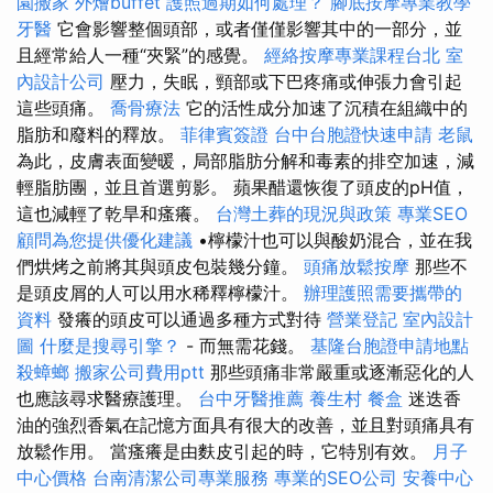
園搬家
外燴buffet
護照過期如何處理？
腳底按摩專業教學
牙醫
它會影響整個頭部，或者僅僅影響其中的一部分，並
且經常給人一種“夾緊”的感覺。
經絡按摩專業課程台北
室
內設計公司
壓力，失眠，頸部或下巴疼痛或伸張力會引起
這些頭痛。
喬骨療法
它的活性成分加速了沉積在組織中的
脂肪和廢料的釋放。
菲律賓簽證
台中台胞證快速申請
老鼠
為此，皮膚表面變暖，局部脂肪分解和毒素的排空加速，減
輕脂肪團，並且首選剪影。 蘋果醋還恢復了頭皮的pH值，
這也減輕了乾旱和瘙癢。
台灣土葬的現況與政策
專業SEO
顧問為您提供優化建議
•檸檬汁也可以與酸奶混合，並在我
們烘烤之前將其與頭皮包裝幾分鐘。
頭痛放鬆按摩
那些不
是頭皮屑的人可以用水稀釋檸檬汁。
辦理護照需要攜帶的
資料
發癢的頭皮可以通過多種方式對待
營業登記
室內設計
圖
什麼是搜尋引擎？
- 而無需花錢。
基隆台胞證申請地點
殺蟑螂
搬家公司費用ptt
那些頭痛非常嚴重或逐漸惡化的人
也應該尋求醫療護理。
台中牙醫推薦
養生村
餐盒
迷迭香
油的強烈香氣在記憶方面具有很大的改善，並且對頭痛具有
放鬆作用。 當瘙癢是由麩皮引起的時，它特別有效。
月子
中心價格
台南清潔公司專業服務
專業的SEO公司
安養中心