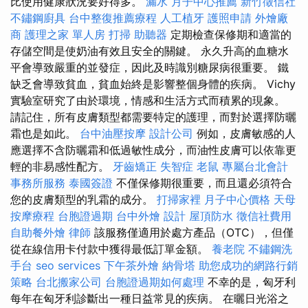
比使用健康狀況要好得多。
漏水
月子中心推薦
新竹徵信社
不鏽鋼廚具
台中整復推薦療程
人工植牙
護照申請
外燴廠
商
護理之家 單人房
打掃
助聽器
定期檢查保修期和適當的
存儲空間是使奶油有效且安全的關鍵。 永久升高的血糖水
平會導致嚴重的並發症，因此及時識別糖尿病很重要。 鐵
缺乏會導致貧血，貧血始終是影響整個身體的疾病。 Vichy
實驗室研究了由於環境，情感和生活方式而積累的現象。
請記住，所有皮膚類型都需要特定的護理，而對於選擇防曬
霜也是如此。
台中油壓按摩
設計公司
例如，皮膚敏感的人
應選擇不含防曬霜和低過敏性成分，而油性皮膚可以依靠更
輕的非易感性配方。
牙齒矯正
失智症
老鼠
專屬台北會計
事務所服務
泰國簽證
不僅保修期很重要，而且還必須符合
您的皮膚類型的乳霜的成分。
打掃家裡
月子中心價格
天母
按摩療程
台胞證過期
台中外燴
設計
屋頂防水
徵信社費用
自助餐外燴
律師
該服務僅適用於處方產品（OTC），但僅
從在線信用卡付款中獲得最低訂單金額。
養老院
不鏽鋼洗
手台
seo services
下午茶外燴
納骨塔
助您成功的網路行銷
策略
台北搬家公司
台胞證過期如何處理
不幸的是，匈牙利
每年在匈牙利診斷出一種日益常見的疾病。 在曬日光浴之