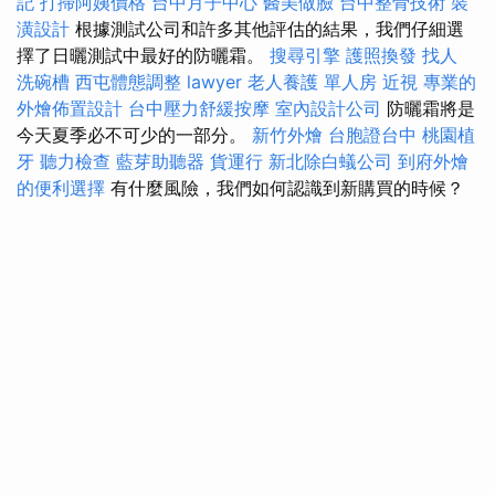
記
打掃阿姨價格
台中月子中心
醫美做臉
台中整骨技術
裝
潢設計
根據測試公司和許多其他評估的結果，我們仔細選
擇了日曬測試中最好的防曬霜。
搜尋引擎
護照換發
找人
洗碗槽
西屯體態調整
lawyer
老人養護 單人房
近視
專業的
外燴佈置設計
台中壓力舒緩按摩
室內設計公司
防曬霜將是
今天夏季必不可少的一部分。
新竹外燴
台胞證台中
桃園植
牙
聽力檢查
藍芽助聽器
貨運行
新北除白蟻公司
到府外燴
的便利選擇
有什麼風險，我們如何認識到新購買的時候？