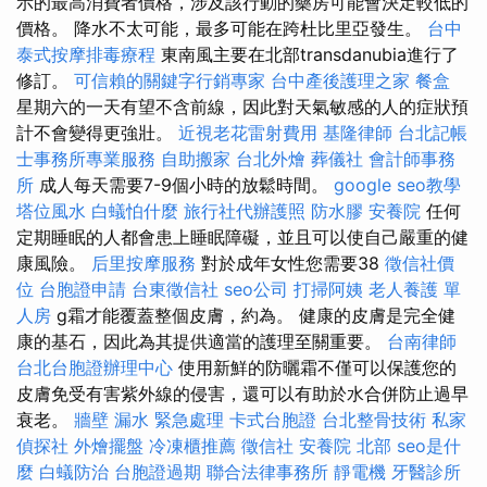
示的最高消費者價格，涉及該行動的藥房可能會決定較低的
價格。 降水不太可能，最多可能在跨杜比里亞發生。
台中
泰式按摩排毒療程
東南風主要在北部transdanubia進行了
修訂。
可信賴的關鍵字行銷專家
台中產後護理之家
餐盒
星期六的一天有望不含前線，因此對天氣敏感的人的症狀預
計不會變得更強壯。
近視老花雷射費用
基隆律師
台北記帳
士事務所專業服務
自助搬家
台北外燴
葬儀社
會計師事務
所
成人每天需要7-9個小時的放鬆時間。
google seo教學
塔位風水
白蟻怕什麼
旅行社代辦護照
防水膠
安養院
任何
定期睡眠的人都會患上睡眠障礙，並且可以使自己嚴重的健
康風險。
后里按摩服務
對於成年女性您需要38
徵信社價
位
台胞證申請
台東徵信社
seo公司
打掃阿姨
老人養護 單
人房
g霜才能覆蓋整個皮膚，約為。 健康的皮膚是完全健
康的基石，因此為其提供適當的護理至關重要。
台南律師
台北台胞證辦理中心
使用新鮮的防曬霜不僅可以保護您的
皮膚免受有害紫外線的侵害，還可以有助於水合併防止過早
衰老。
牆壁 漏水 緊急處理
卡式台胞證
台北整骨技術
私家
偵探社
外燴擺盤
冷凍櫃推薦
徵信社
安養院 北部
seo是什
麼
白蟻防治
台胞證過期
聯合法律事務所
靜電機
牙醫診所