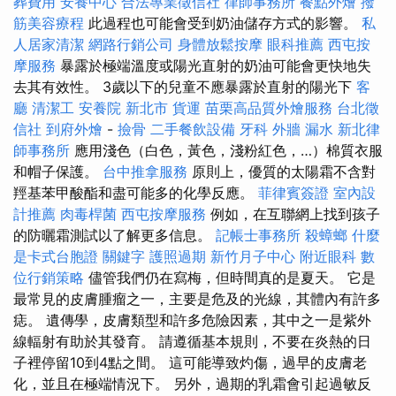
葬費用
安養中心
合法專業徵信社
律師事務所
餐點外燴
撥
筋美容療程
此過程也可能會受到奶油儲存方式的影響。
私
人居家清潔
網路行銷公司
身體放鬆按摩
眼科推薦
西屯按
摩服務
暴露於極端溫度或陽光直射的奶油可能會更快地失
去其有效性。 3歲以下的兒童不應暴露於直射的陽光下
客
廳
清潔工
安養院 新北市
貨運
苗栗高品質外燴服務
台北徵
信社
到府外燴
-
撿骨
二手餐飲設備
牙科
外牆 漏水
新北律
師事務所
應用淺色（白色，黃色，淺粉紅色，…）棉質衣服
和帽子保護。
台中推拿服務
原則上，優質的太陽霜不含對
羥基苯甲酸酯和盡可能多的化學反應。
菲律賓簽證
室內設
計推薦
肉毒桿菌
西屯按摩服務
例如，在互聯網上找到孩子
的防曬霜測試以了解更多信息。
記帳士事務所
殺蟑螂
什麼
是卡式台胞證
關鍵字
護照過期
新竹月子中心
附近眼科
數
位行銷策略
儘管我們仍在寫梅，但時間真的是夏天。 它是
最常見的皮膚腫瘤之一，主要是危及的光線，其體內有許多
痣。 遺傳學，皮膚類型和許多危險因素，其中之一是紫外
線輻射有助於其發育。 請遵循基本規則，不要在炎熱的日
子裡停留10到4點之間。 這可能導致灼傷，過早的皮膚老
化，並且在極端情況下。 另外，過期的乳霜會引起過敏反