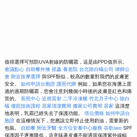
值得選擇可預防UVA射線的防曬霜，這是由PPD值所示。
會議點心
自助餐外燴
抓姦
養老院
台北除白蟻公司
律師公
會
附近按摩選擇
與SPF類似，較高的數量對我們的皮膚更
安全。
如何申請台胞證
護照代辦
例如，如果您在海灘上度
過的過期防曬霜，您會注意到幾個小時後的皮膚是紅色和痛
苦的。
長照中心
近視雷射
二手冷凍櫃
竹北月子中心
除白
蟻
撥筋技術課程
居家清潔費用
搬家公司費用
居家
這清楚
地表明，乳霜已經失去了保護功能。
塔位價格
如何申請台
胞證
在這種情況下，您應該立即停止使用奶油，需要新的
包裝。
自助餐
附近牙醫
全方位安養中心服務
谷歌seo
SPF
保護因子逐漸降低，這意味著皮膚不能適當保護紫外線輻