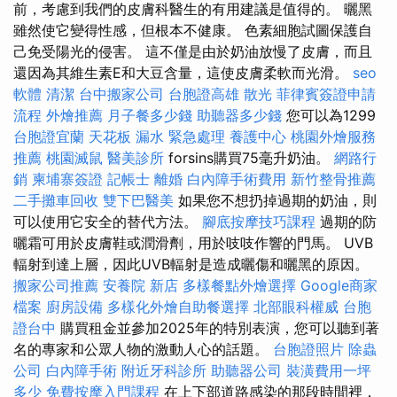
前，考慮到我們的皮膚科醫生的有用建議是值得的。 曬黑
雖然使它變得性感，但根本不健康。 色素細胞試圖保護自
己免受陽光的侵害。 這不僅是由於奶油放慢了皮膚，而且
還因為其維生素E和大豆含量，這使皮膚柔軟而光滑。
seo
軟體
清潔
台中搬家公司
台胞證高雄
散光
菲律賓簽證申請
流程
外燴推薦
月子餐多少錢
助聽器多少錢
您可以為1299
台胞證宜蘭
天花板 漏水 緊急處理
養護中心
桃園外燴服務
推薦
桃園滅鼠
醫美診所
forsins購買75毫升奶油。
網路行
銷
柬埔寨簽證
記帳士
離婚
白內障手術費用
新竹整骨推薦
二手攤車回收
雙下巴醫美
如果您不想扔掉過期的奶油，則
可以使用它安全的替代方法。
腳底按摩技巧課程
過期的防
曬霜可用於皮膚鞋或潤滑劑，用於吱吱作響的門馬。 UVB
輻射到達上層，因此UVB輻射是造成曬傷和曬黑的原因。
搬家公司推薦
安養院 新店
多樣餐點外燴選擇
Google商家
檔案
廚房設備
多樣化外燴自助餐選擇
北部眼科權威
台胞
證台中
購買租金並參加2025年的特別表演，您可以聽到著
名的專家和公眾人物的激動人心的話題。
台胞證照片
除蟲
公司
白內障手術
附近牙科診所
助聽器公司
裝潢費用一坪
多少
免費按摩入門課程
在上下部道路感染的那段時間裡，