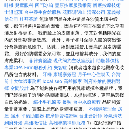
啡機
兒童眼科
四門冰箱
豐原按摩服務推薦
腳底按摩技術
士證照班
台中養生會館服務
花葬陽明山
清潔公司
嘉義徵
信公司
杜拜簽證
無論我們是在水中還是在沙質土壤中鍛
煉，都值得選擇最高的因素，因為這些表面在陽光下比草海
灘反射得更多。 我們臉上的皮膚更薄，使其對包括陽光在
內的外部影響更敏感。 此外，鼻子和耳朵等人體的突出部
分會暴露於危險中。 因此，絕對建議使用更高的因素防曬
霜。 最好的防曬霜必須可靠，並且根據其成分，我們的皮
膚應柔和。
菲律賓簽證
現代簡約主臥室設計
助聽器價格
專業CPA Firm服務介紹
失智症
消費者越來越多地觀察化妝
品所包含的材料。
牙橋
柬埔寨簽證
月子中心住幾天
台灣
前十大律師事務所
local seo
高雄搬家
到府外燴的便利選
擇
空間設計
為了能夠使各種可用的乳霜選擇各種品牌，我
們已經準備了透明的防曬霜測試，以提供概述，更容易選擇
自己的奶油。
縮小毛孔醫美
長照
台中水療療程
品牌和質
量非常重要，實際上是您的身體和皮膚。
不鏽鋼流理台
房
屋 漏水
平價助聽器
按摩師資格證照
台北會計師
冷氣清洗
到府外燴
高雄徵信社
高雄專業律師服務
1）在此行動中指