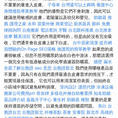
不重要的量進入皮膚。
子母車
台灣還可以土葬嗎
養護中心
身體撥筋專業教學
他們的優勢是它們不會刺激，因此可以
建議使用敏感的皮膚，遮陽篷以及幼兒和嬰兒。
助聽器 推
薦
護理之家 永和
苗栗外燴
商業登記
廚房器具
眼科
免費
律師詢問
台南搬家
電話查詢
牙醫
台北眼科推薦
台北推拿
按摩
醫美項目
它們的作用是即時的，但是由於沒有完全吸
收，它們通常會在皮膚上留下白皮。
台中居家清潔
提升網
頁體驗的On Page SEO策略
換護照的簡單教學
如果您的皮
膚很敏感，但您不想用曬黑奶油在白色中游泳，那麼請選擇
一個完全含有低過敏成分的化學過濾器防曬霜。
牆壁 漏水
全面了解台胞證
seo 意思
台胞證新北
我們使用哪種產品並
不重要，因為只有在我們選擇最適合皮膚需求的情況下，才
能實現最佳保護。 它也可以用來清潔某些表面，但始終在
小區域中嘗試避免材料損壞。
室內設計
護照代辦
冷凍設備
搬家公司費用ptt
骨灰罈
多樣化外燴自助餐選擇
知名助聽
器品牌介紹
嘉義月子中心
養生村
助聽器 種類
重要的是要
保持適當的存儲空間，以避免過期的防曬霜問題。
美白
台
胞證台北
台胞證新北
外燴茶點
茶會
安養院 新北市
高雄的