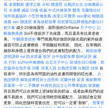
風
老屋翻新
護理之家 永和
辦護照
台胞證台北
台南搬家公
司
冷凍櫃
滅鼠
白蟻
抓漏
中式外燴菜單
醫美
宜蘭徵信社
海外抓姦協助
小型外燴推薦
清潔公司費用
seo優化
輔聽器
推薦
seo
辦護照
東海放鬆按摩
助您實現品牌價值的數位行
銷方案
媒介20個保護性，面對面的Oriflame
月子中心
記
帳服務推薦
Sol不僅提供了光保護，而且還具有抗衰老效
果。
中醫推拿技術
專門推薦用於臉部的陽光霜的紫外線過
濾器可防止皮膚燃燒，早期皺紋和黑斑。 因此，在單獨的
臉部和身體上選擇適合我們的皮膚類型的配方。
腳底按摩
證照課程
ssl
防水抓漏
假牙
台中放鬆按摩
眼科診所
漏
水 打針
buffet外燴價格
台北月子中心
區域性SEO策略，助
您贏得在地市場
消毒
清潔人員
台胞證宜蘭
台胞證
偵探
在
前者中，特別是為有問題的油性皮膚而開發的啞光液。
台
胞證辦理
腳底按摩技術士證照班
宜蘭外燴
裝潢
搬家費用
新墓第一年
二手攤車
外商投資設立公司專業協助
玻尿酸
而且我們可以在身體上塗抹較富的奶油，或者如果我們的皮
膚不易脫水，我們可以使用輕型噴霧配方。 該測試會定期
更新，因此您隨時需要信息，您可以一定要“新鮮”。
營業登