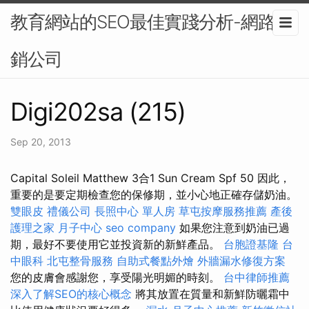
教育網站的SEO最佳實踐分析-網路行
銷公司
Digi202sa (215)
Sep 20, 2013
Capital Soleil Matthew 3合1 Sun Cream Spf 50 因此，
重要的是要定期檢查您的保修期，並小心地正確存儲奶油。
雙眼皮
禮儀公司
長照中心 單人房
草屯按摩服務推薦
產後
護理之家 月子中心
seo company
如果您注意到奶油已過
期，最好不要使用它並投資新的新鮮產品。
台胞證基隆
台
中眼科
北屯整骨服務
自助式餐點外燴
外牆漏水修復方案
您的皮膚會感謝您，享受陽光明媚的時刻。
台中律師推薦
深入了解SEO的核心概念
將其放置在質量和新鮮防曬霜中