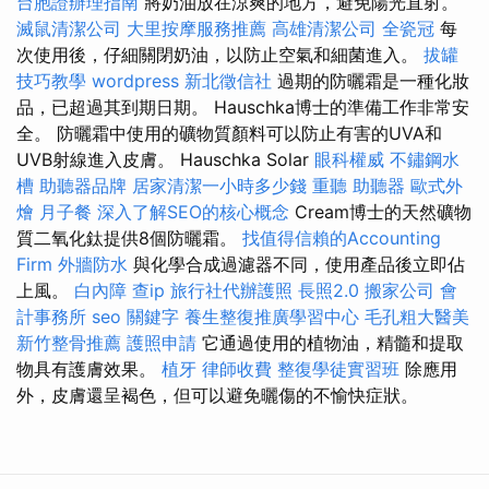
台胞證辦理指南
將奶油放在涼爽的地方，避免陽光直射。
滅鼠清潔公司
大里按摩服務推薦
高雄清潔公司
全瓷冠
每
次使用後，仔細關閉奶油，以防止空氣和細菌進入。
拔罐
技巧教學
wordpress
新北徵信社
過期的防曬霜是一種化妝
品，已超過其到期日期。 Hauschka博士的準備工作非常安
全。 防曬霜中使用的礦物質顏料可以防止有害的UVA和
UVB射線進入皮膚。 Hauschka Solar
眼科權威
不鏽鋼水
槽
助聽器品牌
居家清潔一小時多少錢
重聽 助聽器
歐式外
燴
月子餐
深入了解SEO的核心概念
Cream博士的天然礦物
質二氧化鈦提供8個防曬霜。
找值得信賴的Accounting
Firm
外牆防水
與化學合成過濾器不同，使用產品後立即佔
上風。
白內障
查ip
旅行社代辦護照
長照2.0
搬家公司
會
計事務所
seo 關鍵字
養生整復推廣學習中心
毛孔粗大醫美
新竹整骨推薦
護照申請
它通過使用的植物油，精髓和提取
物具有護膚效果。
植牙
律師收費
整復學徒實習班
除應用
外，皮膚還呈褐色，但可以避免曬傷的不愉快症狀。