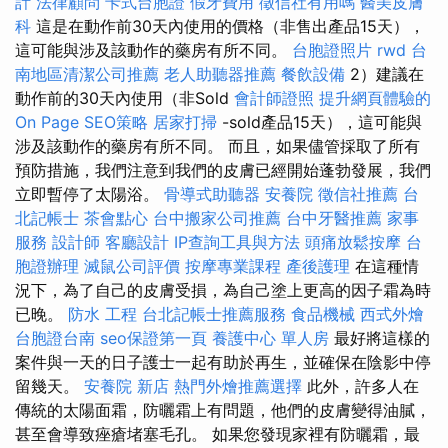
計
法律顧問
卡式台胞證
假牙費用
徵信社有用嗎
醫美皮膚
科
這是在動作前30天內使用的價格（非售出產品15天），
這可能與涉及該動作的藥房有所不同。
台胞證照片
rwd
台
南地區清潔公司推薦
老人助聽器推薦
餐飲設備
2）建議在
動作前的30天內使用（非Sold
會計師證照
提升網頁體驗的
On Page SEO策略
居家打掃
-sold產品15天），這可能與
涉及該動作的藥房有所不同。 而且，如果儘管採取了所有
預防措施，我們注意到我們的皮膚已經開始蓬勃發展，我們
立即暫停了太陽浴。
骨導式助聽器
安養院
徵信社推薦
台
北記帳士
茶會點心
台中搬家公司推薦
台中牙醫推薦
家事
服務
設計師
客廳設計
IP查詢工具與方法
頭痛放鬆按摩
台
胞證辦理
滅鼠公司評價
按摩專業課程
產後護理
在這種情
況下，為了自己的皮膚受損，為自己塗上更高的因子霜為時
已晚。
防水 工程
台北記帳士推薦服務
食品機械
西式外燴
台胞證台南
seo保證第一頁
養護中心 單人房
最好將這樣的
案件與一天的日子護士一起有助於再生，並確保在陰影中停
留幾天。
安養院 新店
熱門外燴推薦選擇
此外，許多人在
傳統的太陽面霜，防曬霜上有問題，他們的皮膚變得油膩，
甚至會導致痤瘡堵塞毛孔。 如果您發現家裡有防曬霜，最