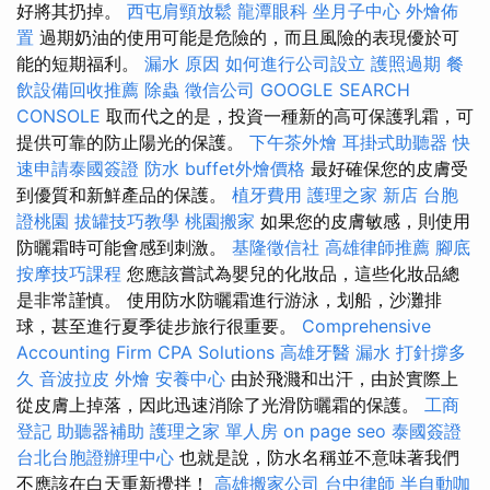
好將其扔掉。
西屯肩頸放鬆
龍潭眼科
坐月子中心
外燴佈
置
過期奶油的使用可能是危險的，而且風險的表現優於可
能的短期福利。
漏水 原因
如何進行公司設立
護照過期
餐
飲設備回收推薦
除蟲
徵信公司
GOOGLE SEARCH
CONSOLE
取而代之的是，投資一種新的高可保護乳霜，可
提供可靠的防止陽光的保護。
下午茶外燴
耳掛式助聽器
快
速申請泰國簽證
防水
buffet外燴價格
最好確保您的皮膚受
到優質和新鮮產品的保護。
植牙費用
護理之家 新店
台胞
證桃園
拔罐技巧教學
桃園搬家
如果您的皮膚敏感，則使用
防曬霜時可能會感到刺激。
基隆徵信社
高雄律師推薦
腳底
按摩技巧課程
您應該嘗試為嬰兒的化妝品，這些化妝品總
是非常謹慎。 使用防水防曬霜進行游泳，划船，沙灘排
球，甚至進行夏季徒步旅行很重要。
Comprehensive
Accounting Firm CPA Solutions
高雄牙醫
漏水 打針撐多
久
音波拉皮
外燴
安養中心
由於飛濺和出汗，由於實際上
從皮膚上掉落，因此迅速消除了光滑防曬霜的保護。
工商
登記
助聽器補助
護理之家 單人房
on page seo
泰國簽證
台北台胞證辦理中心
也就是說，防水名稱並不意味著我們
不應該在白天重新攪拌！
高雄搬家公司
台中律師
半自動咖