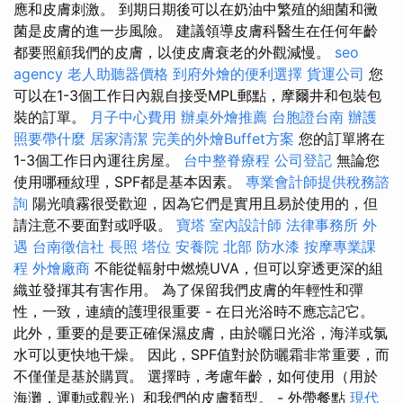
應和皮膚刺激。 到期日期後可以在奶油中繁殖的細菌和黴
菌是皮膚的進一步風險。 建議領導皮膚科醫生在任何年齡
都要照顧我們的皮膚，以使皮膚衰老的外觀減慢。
seo
agency
老人助聽器價格
到府外燴的便利選擇
貨運公司
您
可以在1-3個工作日內親自接受MPL郵點，摩爾井和包裝包
裝的訂單。
月子中心費用
辦桌外燴推薦
台胞證台南
辦護
照要帶什麼
居家清潔
完美的外燴Buffet方案
您的訂單將在
1-3個工作日內運往房屋。
台中整脊療程
公司登記
無論您
使用哪種紋理，SPF都是基本因素。
專業會計師提供稅務諮
詢
陽光噴霧很受歡迎，因為它們是實用且易於使用的，但
請注意不要面對或呼吸。
寶塔
室內設計師
法律事務所
外
遇
台南徵信社
長照
塔位
安養院 北部
防水漆
按摩專業課
程
外燴廠商
不能從輻射中燃燒UVA，但可以穿透更深的組
織並發揮其有害作用。 為了保留我們皮膚的年輕性和彈
性，一致，連續的護理很重要 - 在日光浴時不應忘記它。
此外，重要的是要正確保濕皮膚，由於曬日光浴，海洋或氯
水可以更快地干燥。 因此，SPF值對於防曬霜非常重要，而
不僅僅是基於購買。 選擇時，考慮年齡，如何使用（用於
海灘，運動或觀光）和我們的皮膚類型。 - 外帶餐點
現代