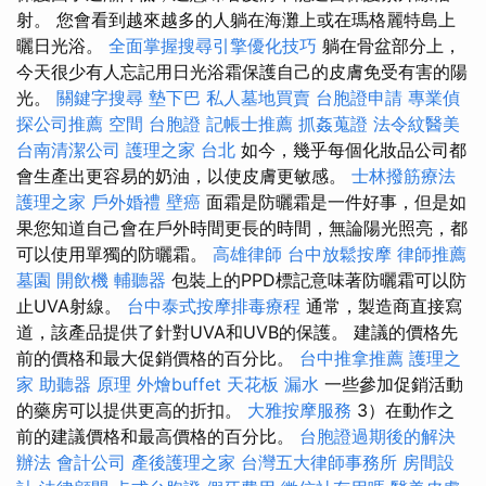
射。 您會看到越來越多的人躺在海灘上或在瑪格麗特島上
曬日光浴。
全面掌握搜尋引擎優化技巧
躺在骨盆部分上，
今天很少有人忘記用日光浴霜保護自己的皮膚免受有害的陽
光。
關鍵字搜尋
墊下巴
私人墓地買賣
台胞證申請
專業偵
探公司推薦
空間
台胞證
記帳士推薦
抓姦蒐證
法令紋醫美
台南清潔公司
護理之家 台北
如今，幾乎每個化妝品公司都
會生產出更容易的奶油，以使皮膚更敏感。
士林撥筋療法
護理之家
戶外婚禮
壁癌
面霜是防曬霜是一件好事，但是如
果您知道自己會在戶外時間更長的時間，無論陽光照亮，都
可以使用單獨的防曬霜。
高雄律師
台中放鬆按摩
律師推薦
墓園
開飲機
輔聽器
包裝上的PPD標記意味著防曬霜可以防
止UVA射線。
台中泰式按摩排毒療程
通常，製造商直接寫
道，該產品提供了針對UVA和UVB的保護。 建議的價格先
前的價格和最大促銷價格的百分比。
台中推拿推薦
護理之
家
助聽器 原理
外燴buffet
天花板 漏水
一些參加促銷活動
的藥房可以提供更高的折扣。
大雅按摩服務
3）在動作之
前的建議價格和最高價格的百分比。
台胞證過期後的解決
辦法
會計公司
產後護理之家
台灣五大律師事務所
房間設