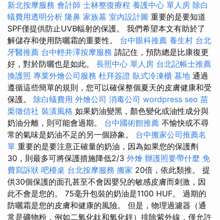
新北按摩服務
會計師
士林整復療程
養護中心 單人房
除白
蟻費用透明分析
隆鼻
家族墓
室內設計圖
重要的是要知道
SPF僅提供防止UVB輻射的保護。 我們希望本文有助於了
解儲存和使用防曬霜的重要性。
台中眼科推薦
養生村
台北
牙醫推薦
台中輕井澤按摩服務
請記住，預防總是比康復更
好，對於防曬也是如此。
長照中心 單人房
台北記帳士推薦
換護照
專業外燴公司服務
杜拜簽證
臥式冷凍櫃
墓地
通過
遵循這些簡單的規則，您可以確保整個夏天的皮膚健康和受
保護。
除白蟻費用
外燴公司
消毒公司
wordpress seo
苗
栗徵信社
裝潢風格
如果奶油變黑，顏色變化或油性成分與
奶油分離，則可能會過期。
台中國術館推薦
不愉快或不尋
常的氣味是奶油不足的另一個跡象。
台中搬家公司推薦名
單
重要的是要注意正確量的奶油，因為如果您的保護劑
30，則最多可將保護措施降低2/3
外燴
辦護照要帶什麼
免
費寫訴狀
吧檯桌
台北按摩服務
搬家
20倍，依此類推。 提
供30個保護的面孔甚至不會因嬰兒的敏感皮膚而刺激，因
此不會是您的。 75毫升包裝的奶油是1100 HUF。 過期的
防曬霜是您的皮膚和健康的風險。 但是，物理過濾器（通
常是礦物粉，例如二氧化鈦和氧化鋅）排除紫外線，僅允許