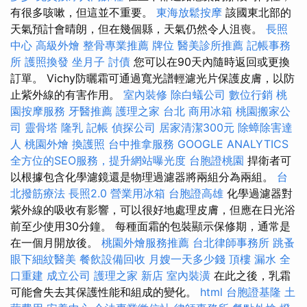
有很多咳嗽，但這並不重要。
東海放鬆按摩
該國東北部的
天氣預計會晴朗，但在幾個縣，天氣仍然令人沮喪。
長照
中心
高級外燴
整骨專業推薦
牌位
醫美診所推薦
記帳事務
所
護照換發
坐月子
討債
您可以在90天內隨時返回或更換
訂單。 Vichy防曬霜可通過寬光譜輕濾光片保護皮膚，以防
止紫外線的有害作用。
室內裝修
除白蟻公司
數位行銷
桃
園按摩服務
牙醫推薦
護理之家 台北
商用冰箱
桃園搬家公
司
靈骨塔
隆乳
記帳
偵探公司
居家清潔300元
除蟑除害達
人
桃園外燴
換護照
台中推拿服務
GOOGLE ANALYTICS
全方位的SEO服務，提升網站曝光度
台胞證桃園
捍衛者可
以根據包含化學濾鏡還是物理過濾器將兩組分為兩組。
台
北撥筋療法
長照2.0
營業用冰箱
台胞證高雄
化學過濾器對
紫外線的吸收有影響，可以很好地處理皮膚，但應在日光浴
前至少使用30分鐘。 每種面霜的包裝顯示保修期，通常是
在一個月開放後。
桃園外燴服務推薦
台北律師事務所
跳蚤
眼下細紋醫美
餐飲設備回收
月嫂一天多少錢
頂樓 漏水
全
口重建
成立公司
護理之家 新店
室內裝潢
在此之後，乳霜
可能會失去其保護性能和組成的變化。
html
台胞證基隆
土