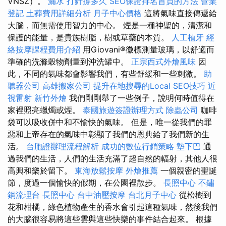
VNSZ）。
漏水 打針撐多久
SEO保證排名首頁的方法
營業
登記
土葬費用詳細分析
月子中心價格
這將氣味直接傳遞給
大腦，而無需使用智力的中心。 煙是一種神聖的，清潔和
保護的能量，是貴族樹脂，樹或草藥的本質。
人工植牙
經
絡按摩課程費用介紹
用Giovani®徽標測量玻璃，以舒適而
準確的洗滌穀物劑量到沖洗罐中。
正宗西式外燴風味
因
此，不同的氣味都會影響我們，有些舒緩和一些刺激。
助
聽器公司
高雄搬家公司
提升在地搜尋的Local SEO技巧
近
視雷射
新竹外燴
我們剛剛舉了一些例子，說明何時值得在
家裡照亮蠟燭或煙。
泰國旅遊簽證辦理方式
除蟲公司
咖啡
袋可以吸收併中和不愉快的氣味。 但是，唯一從我們的罪
惡和上帝存在的氣味中彰顯了我們的恩典給了我們新的生
活。
台胞證辦理流程解析
成功的數位行銷策略
墊下巴
通
過我們的生活，人們的生活充滿了超自然的輻射，其他人很
高興和樂於留下。
東海放鬆按摩
外燴推薦
一個親密的聖誕
節，度過一個愉快的假期，在公園裡散步。
長照中心
不鏽
鋼流理台
長照中心
台中油壓按摩
台北月子中心
從松樹到
花和柑橘，綠色植物產生的香水會引起這種氣味，然後我們
的大腦很容易將這些雲與這些快樂的事件結合起來。 根據