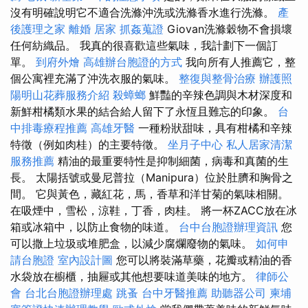
沒有明確說明它不適合洗滌沖洗或洗滌香水進行洗滌。
產
後護理之家
離婚
居家
抓姦蒐證
Giovan洗滌穀物不會損壞
任何紡織品。 我真的很喜歡這些氣味，我計劃下一個訂
單。
到府外燴
高雄辦台胞證的方式
我向所有人推薦它，整
個公寓裡充滿了沖洗衣服的氣味。
整復與整骨治療
辦護照
陽明山花葬服務介紹
殺蟑螂
鮮豔的辛辣色調與木材深度和
新鮮柑橘類水果的結合給人留下了永恆且難忘的印象。
台
中排毒療程推薦
高雄牙醫
一種粉狀甜味，具有柑橘和辛辣
特徵（例如肉桂）的主要特徵。
坐月子中心
私人居家清潔
服務推薦
精油的最重要特性是抑制細菌，病毒和真菌的生
長。 太陽括號或曼尼普拉（Manipura）位於肚臍和胸骨之
間。 它與黃色，藏紅花，馬，香草和洋甘菊的氣味相關。
在吸煙中，雪松，涼鞋，丁香，肉桂。 將一杯ZACC放在冰
箱或冰箱中，以防止食物的味道。
台中台胞證辦理資訊
您
可以撒上垃圾或堆肥盒，以減少腐爛廢物的氣味。
如何申
請台胞證
室內設計圖
您可以將裝滿草藥，花瓣或精油的香
水袋放在櫥櫃，抽屜或其他想要味道美味的地方。
律師公
會
台北台胞證辦理處
跳蚤
台中牙醫推薦
助聽器公司
柬埔