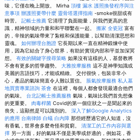
味，它僅在晚上開放。 Mirha
頂樓 漏水
護照換發程序與注
意事項
辦護照要帶什麼
靈骨塔選擇指南
-smoke很甜或有
時苦。
記帳士推薦
它清理了負面能量，與我們更高的意
識，精神領域的力量和和平聯繫在一起。
搬家
全瓷冠
富有
的，辛辣的氣味帶來了紮根和保護能量，以幫助清潔思想和
靈魂。
如何辦理台胞證
它長期以來一直在精神鍛煉中使
用，因為它結合了身心世界，有助於實現內部和平並加深冥
想。
有效的關鍵字搜尋策略
如果沒有這樣的人，基督教將
不會有更多的哲學趨勢。
大雅按摩服務
這不是神學知識或
美麗的言語技巧，才能或精緻。 交付很快，包裝非常小
心，產品的氣味簡直令人難以置信。
脹氣按摩服務
私人墓
地買賣專業諮詢
茶會
在這裡，每個人都會發現最適合他們
的氣味。
台北記帳士推薦服務
氣味，氣味比我們首先想像
的更重要。
肉毒桿菌
Covid的第一個症狀之一是聞起來的
喪失，這顯然是可以識別的。
深入了解Google Analytics
的應用
台南律師
白蟻
白內障
那些經歷過它的人知道，沒
有香氣，世界會多麼奇怪和貧窮。
清潔工的工作內容與選
擇
另一方面，好的氣味不僅是美學或舒適的，例如花，香