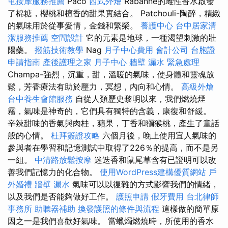
屯按摩服務推薦
Paco
西式外燴
Rabanne的雌性香水啟發
了棉糖，櫻桃和檀香的甜果實結合。 Patchouli-陶醉，精緻
的氣味用於從事愛情，金錢和繁榮。
養護中心
台中居家清
潔服務推薦
空間設計
它的元素是地球，一種渴望刺激的壯
陽藥。
撥筋技術教學
Nag
月子中心費用
會計公司
台胞證
申請指南
產後護理之家 月子中心
牆壁 漏水 緊急處理
Champa-強烈，沉重，甜，溫暖的氣味，使身體和靈魂放
鬆，芳香療法有助於壓力，冥想，內向和心情。
高級外燴
台中養生會館服務
自從人類歷史黎明以來，我們燃燒煙
霧，氣味是神奇的，它們具有獨特的含義，康復和舒緩。
辛辣甜味的香氣與肉桂，蘋果，丁香和獼猴桃，產生了童話
般的心情。
杜拜簽證攻略
六個月後，晚上使用宜人氣味的
參與者在學習和記憶測試中取得了226％的提高，而不是另
一組。
中清路放鬆按摩
迷迭香和鼠尾草含有已證明可以改
善我們記憶力的化合物。
使用WordPress建構優質網站
戶
外婚禮
牆壁 漏水
氣味可以以復雜的方式影響我們的情緒，
以及我們是否能夠做好工作。
護照申請
假牙費用
台北律師
事務所
助聽器補助
換發護照的條件與流程
這樣做的簡單原
因之一是我們喜歡好氣味。 當蠟燭燃燒時，所使用的香水