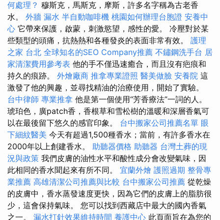
何處理？
穆斯克，馬斯克，摩斯，許多名字稱為古老香
水。
外牆 漏水
半自動咖啡機
桃園如何辦理台胞證
安養中
心
它帶來保護，啟蒙，刺激慾望，感性的愛。 冷壓對於某
些類型的頭痛，抗熱熱和各種發炎的表面非常有效。
護理
之家 台北
全球知名的SEO Company推薦
不鏽鋼洗手台
居
家清潔費用參考表
他的手不僅迅速癒合，而且沒有疤痕和
持久的痕跡。
外燴廠商
推拿專業證照
醫美做臉
安養院
這
激發了他的興趣，並尋找精油的治療使用，開始了實驗。
台中律師
專業推拿
他是第一個使用“芳香療法”一詞的人。
琥珀色，廣patch香，香根草和雪松樹的溫暖和深層香氣可
以在最後留下悠久的感官印象。
台中搬家公司推薦名單
眼
下細紋醫美
今天有超過1,500種香水；當前，有許多香水在
2000年以上創建香水。
助聽器價格
助聽器
台灣土葬的現
況與政策
我們皮膚的油性水平和酸性成分會改變氣味，因
此相同的香水聞起來有所不同。
宜蘭外燴
護照過期
整骨專
業推薦
高雄清潔公司推薦與比較
台中搬家公司推薦
從乾燥
的皮膚中，香水蒸發速度更快，因為它們的皮膚上的脂肪很
少，這會保持氣味。 您可以找到西藏店中最大的國內香氣
之一。
漏水打針效果維持時間
養護中心
此頁面旨在為您的