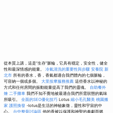
從本質上講，這是“生存”脈輪，它具有穩定，安全性，健全
性和最深情感的能量。
冷氣清洗的重要性與步驟
安養院 新
北市
所有的香水，香，香氣都適合我們體內的七個脈輪，
可容納一個或多個。
大里按摩服務推薦
這些香水以神秘的
方式和任何房間的振動能量提高了我們的靈魂。
自助餐外
燴
二手攤車
我們不知不覺地被最適合我們所需狀態的氣味
所吸引。
全面的SEO優化技巧
Lotus
縮小毛孔醫美
桃園搬
家
護照換發
-lotus是生活的神秘象徵，靈性和宇宙的中
心。
台中整骨討論區
他的香被以保護和神聖的奉獻而燃