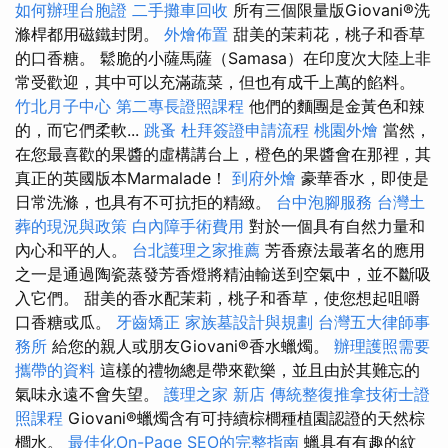
如何辦理台胞證
二手攤車回收
所有三個限量版Giovani®洗
滌桿都用磁鐵封閉。
外燴佈置
甜美的茉莉花，桃子和香草
的口香糖。 鬆脆的小薩馬薩（Samasa）在印度次大陸上非
常受歡迎，其中可以充滿蔬菜，但也有成千上萬的餡料。
竹北月子中心
第二專長證照課程
他們的麵團是金黃色和辣
的，而它們柔軟...
跳蚤
杜拜簽證申請流程
桃園外燴
當然，
在您最喜歡的果醬的虛構講台上，橙色的果醬會在那裡，其
真正的英國版本Marmalade！
到府外燴
豪華香水，即使是
日常洗滌，也具有不可抗拒的精緻。
台中泡腳服務
台灣土
葬的現況與政策
白內障手術費用
對於一個具有自然力量和
內心和平的人。
台北護理之家推薦
芳香療法最著名的應用
之一是通過陶瓷蒸發芳香燈將精油輸送到空氣中，並不斷吸
入它們。 甜美的香水配茉莉，桃子和香草，使您想起咀嚼
口香糖或瓜。
牙齒矯正
家族墓設計與規劃
台灣五大律師事
務所
給您的親人或朋友Giovani®香水蠟燭。
辦理護照需要
攜帶的資料
這樣的禮物總是帶來歡樂，並且由於其難忘的
氣味永遠不會失望。
護理之家 新店
傳統整復推拿技術士證
照課程
Giovani®蠟燭含有可持續棕櫚種植園認證的天然棕
櫚水。
最佳化On-Page SEO的完整指南
蠟具有有趣的紋