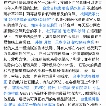
在神經科學領域發表的一項研究，接觸不同的氣味可以改善
老年人和學習的記憶。
台北台胞證服務
防水抓漏
不建議將
薰衣草和洋甘菊等舒緩香氣到達相反的香氣。
桃園搬家公
司
如何選擇正確的SEO關鍵字
氣味和蠟融化是創造宜人氣
味的簡單方法。
如何申請台胞證
打開窗戶，每天至少兩次
讓新鮮空氣到您的家中。
杜拜簽證
附近牙科診所
在這種情
況下，在夏季的炎熱中，如果氣候在白天流行，則值得在早
晨和晚上這樣做。
外燴
月嫂一天多少錢
整復療程專業
神
秘的人是一種油膩的香水洗滌，所有人都在內衣中感受到了
力量和寧靜的主人。 它可以在精神層面上將憤怒轉變為寬
恕，愛與喜悅。 玫瑰的氣味為靈魂帶來了和諧，並有助於
消除內心的緊張局勢，同時敞開心heart愛。 它強大的保護
和治愈能量有助於內部和平與積極情緒的經驗。 愛，康
復，幸福，智慧，內在的力量和清晰度。
台中美式脊椎矯
正
香的氣味使它開放，有助於冥想，在各個層面上帶來和
平。
響應式設計（RWD）提升用戶體驗
安養院 新店
小型
外燴推薦
Giovani®品牌不僅提供優質的清洗包，蠟燭和其
他產品，還提供可真正有用的各種品牌補品。
台北整骨推
薦
老鼠
新墓第一年的注意事項
是的，如果在衣服的標籤上