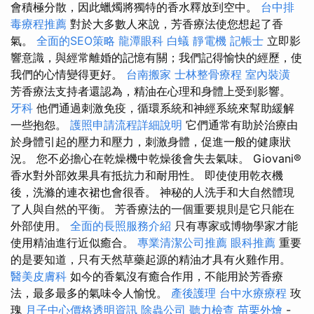
會積極分散，因此蠟燭將獨特的香水釋放到空中。
台中排
毒療程推薦
對於大多數人來說，芳香療法使您想起了香
氣。
全面的SEO策略
龍潭眼科
白蟻
靜電機
記帳士
立即影
響意識，與經常離婚的記憶有關；我們記得愉快的經歷，使
我們的心情變得更好。
台南搬家
士林整骨療程
室內裝潢
芳香療法支持者還認為，精油在心理和身體上受到影響。
牙科
他們通過刺激免疫，循環系統和神經系統來幫助緩解
一些抱怨。
護照申請流程詳細說明
它們通常有助於治療由
於身體引起的壓力和壓力，刺激身體，促進一般的健康狀
況。 您不必擔心在乾燥機中乾燥後會失去氣味。 Giovani®
香水對外部效果具有抵抗力和耐用性。 即使使用乾衣機
後，洗滌的連衣裙也會很香。 神秘的人洗手和大自然體現
了人與自然的平衡。 芳香療法的一個重要規則是它只能在
外部使用。
全面的長照服務介紹
只有專家或博物學家才能
使用精油進行近似癒合。
專業清潔公司推薦
眼科推薦
重要
的是要知道，只有天然草藥起源的精油才具有火雞作用。
醫美皮膚科
如今的香氣沒有癒合作用，不能用於芳香療
法，最多最多的氣味令人愉悅。
產後護理
台中水療療程
玫
瑰
月子中心價格透明資訊
除蟲公司
聽力檢查
苗栗外燴
-