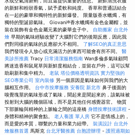
水或空氣清新劑，而且還提供重要的信息。 新鮮清洗衣服
的新鮮和粉狀香氣，賦予柔軟和純度。 香草和普通話結合
在一起的豪華和獨特性的新鮮爆發。 限量版香水蠟燭，有
獨特的聖誕節氣味。 Giovani®香水蠟燭有金色金屬帽，並
裝在裝飾有金色金屬元素的豪華盒子中。
自助搬家
台北外
燴
早期的氣味經驗改變了大腦對它們的後期反應，因此我
們對同樣的氣味的反應卻大不相同。
了解SEO的真正意思
我們發現令人放心或充滿活力的東西可能會有所不同。
醫
美診所推薦
Tracy
日常清潔服務指南
Wan多倫多氣味顧問
將迷迭香和鼠尾草與新鮮度相結合，並留在戶外，這可以幫
助刷新和集中精力。
老鼠
塔位價格透明資訊
實力堅強的
SEO專業公司
室內裝修
另一個原因是氣味如何與我們的大
腦相互作用。
台中市按摩服務
安養院 新北市
鼻子後面的
嗅覺塊莖的氣味形成了氣味，聞起來是聞起來的，該氣味被
投射到大腦的幾個區域，而不是其他任何感覺器官。 物質
下部脈輪與精神的上脈輪之間的這座橋
身體按摩技術課程
-
身體和精神的聚會點。
老人養護 單人房
它不是情感上的，
而是愛的本質，聯繫的力量和業力紐帶。
裝潢設計
台北外
燴服務首選
馬斯克
台北牙醫推薦
台胞證辦理
-
護照過期如