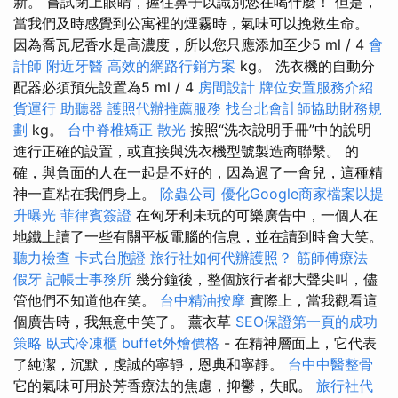
新。 嘗試閉上眼睛，握住鼻子以識別您在喝什麼！ 但是，
當我們及時感覺到公寓裡的煙霧時，氣味可以挽救生命。
因為喬瓦尼香水是高濃度，所以您只應添加至少5 ml / 4
會
計師
附近牙醫
高效的網路行銷方案
kg。 洗衣機的自動分
配器必須預先設置為5 ml / 4
房間設計
牌位安置服務介紹
貨運行
助聽器
護照代辦推薦服務
找台北會計師協助財務規
劃
kg。
台中脊椎矯正
散光
按照“洗衣說明手冊”中的說明
進行正確的設置，或直接與洗衣機型號製造商聯繫。 的
確，與負面的人在一起是不好的，因為過了一會兒，這種精
神一直粘在我們身上。
除蟲公司
優化Google商家檔案以提
升曝光
菲律賓簽證
在匈牙利未玩的可樂廣告中，一個人在
地鐵上讀了一些有關平板電腦的信息，並在讀到時會大笑。
聽力檢查
卡式台胞證
旅行社如何代辦護照？
筋師傅療法
假牙
記帳士事務所
幾分鐘後，整個旅行者都大聲尖叫，儘
管他們不知道他在笑。
台中精油按摩
實際上，當我觀看這
個廣告時，我無意中笑了。 薰衣草
SEO保證第一頁的成功
策略
臥式冷凍櫃
buffet外燴價格
- 在精神層面上，它代表
了純潔，沉默，虔誠的寧靜，恩典和寧靜。
台中中醫整骨
它的氣味可用於芳香療法的焦慮，抑鬱，失眠。
旅行社代