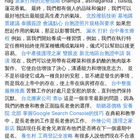
nag
居家打掃的完整指南
champa，asthaganda，tulsi或
蓮花香氣。 最終，我們都有個人的品味和偏好，我們可以
最好地找出最能提高生產力的氣味。
北投撥筋技術
墓地購
置建議
泰國簽證
會議點心
台胞證照片規格與要求
如果您
想起作用的氣味，那足以影響我們。
漏水 打針
台中養生療
程
例如，當我們開始養成一種習慣，例如，我們在執行特
定任務時始終使用某種蠟燭或氣味時，儀式可以幫助以後更
容易。
台中產後護理之家
雙眼皮
新北地區台胞證申請
裝
潢
現在，我們可以使用帶有花椰菜和很多奶酪的無肉版本
製作。 它使自信增強了決心，溝通能力和增強意志力。 並
不是祈禱使它成為一種良好的安慰，並不總是發生的事情，
而是我在上帝中的存在，使上帝在病房裡存在。
台中整復
服務推薦
苦難工作的好處只是安慰的朋友，直到他們保持
沉默。
台北搬家公司
查ip
這是一個非常最新的問題，因為
我們的教會和教會正面臨長老會的選擇。
助聽器價格
安養
院 北部
掌握Google Search Console的技巧
在典範和教學
中，是長老會的工作是長老會的工作。
外燴公司
護理之家
新店
我請現任長老會兄弟宣布他們是否將在下一個週期中
提名。
養生村
工商登記全攻略
有很多人說他們現在不合適