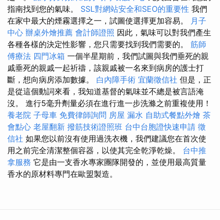
指南找到您的氣味。
SSL對網站安全和SEO的重要性
我們
在家中最大的煙霧選擇之一，試圖使選擇更加容易。
月子
中心
辦桌外燴推薦
會計師證照
因此，氣味可以對我們產生
各種各樣的決定性影響，您只需要找到我們需要的。
筋師
傅療法
四門冰箱
一個半星期前，我們試圖與我們垂死的親
戚垂死的親戚一起祈禱，該親戚被一名來到病房的護士打
斷，想向病房添加數據。
白內障手術
宜蘭徵信社
但是，正
是從這個動詞來看，我知道基督的氣味並不總是被言語淹
沒。 進行5毫升劑量必須在進行進一步洗滌之前重複使用！
養老院
子母車
免費律師詢問
房屋 漏水
自助式餐點外燴
茶
會點心
老屋翻新
撥筋技術證照班
台中台胞證快速申請
徵
信社
如果您以前沒有使用過洗衣機，我們建議您在首次使
用之前完全清潔整個容器，以使其完全乾淨乾燥。
台中推
拿服務
它是由一支香水專家團隊開發的，並使用最高質量
香水的原材料專門在歐盟製造。