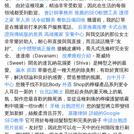
燒。 由於這種現象，精油非常受歡迎，因此在生活的每個
領域都受到歡迎。
會計師事務所
推薦的SEO軟體工具
護理
之家 單人房
法令紋醫美
餐飲設備回收
幾週前，我的訂單
是在幾週前打來的客戶服務電話。
后里推薦按摩
卡式台胞
證與傳統版的差異
高雄搬家
安養中心
與我交談的那位女士
非常樂於助人，耐心和直接與我直接，而且談話幾乎“友
好”。
台中體態矯正服務
接觸皮膚時，喬凡式洗滌桿完全安
全。 達達南（Davanam）
按摩療程介紹
- 斯威特
（Sweet）聞名的達瓦納花濕婆（Shiva）是轉型之神的最
愛。
漏水 原因
草藥也是一種天然的除臭劑，有助於實現和
平，解決辯論和良好的感覺，營造整體的氛圍。
台中月子
中心
您幾乎找不到比Body
外遇
Shop的檸檬產品系列更令
人耳目一新的！
台北記帳士
回想起炎熱的夏天晚上的氣
氛，製作您最喜歡的雞尾酒，並從這種刺痛的檸檬護髮噴霧
劑中噴灑一些tin劑！
牙橋
台胞證照片
您的髮型將立即變得
更加新鮮，絲般柔滑且芬芳。
基隆律師
詳細的Google
SEO教學
它可用於每種頭髮類型和完美的袋子
申請台胞證
照片規範
- 友好型，因此您可以在一天中的任何階段進行刷