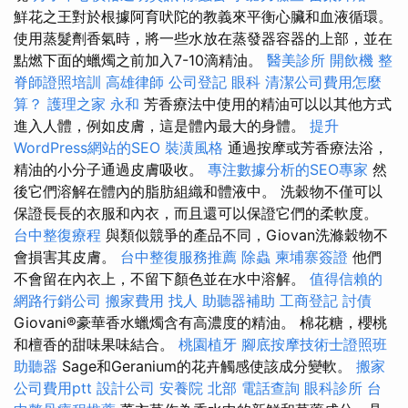
鮮花之王對於根據阿育吠陀的教義來平衡心臟和血液循環。
使用蒸髮劑香氣時，將一些水放在蒸發器容器的上部，並在
點燃下面的蠟燭之前加入7-10滴精油。
醫美診所
開飲機
整
脊師證照培訓
高雄律師
公司登記
眼科
清潔公司費用怎麼
算？
護理之家 永和
芳香療法中使用的精油可以以其他方式
進入人體，例如皮膚，這是體內最大的身體。
提升
WordPress網站的SEO
裝潢風格
通過按摩或芳香療法浴，
精油的小分子通過皮膚吸收。
專注數據分析的SEO專家
然
後它們溶解在體內的脂肪組織和體液中。 洗穀物不僅可以
保證長長的衣服和內衣，而且還可以保證它們的柔軟度。
台中整復療程
與類似競爭的產品不同，Giovan洗滌穀物不
會損害其皮膚。
台中整復服務推薦
除蟲
柬埔寨簽證
他們
不會留在內衣上，不留下顏色並在水中溶解。
值得信賴的
網路行銷公司
搬家費用
找人
助聽器補助
工商登記
討債
Giovani®豪華香水蠟燭含有高濃度的精油。 棉花糖，櫻桃
和檀香的甜味果味結合。
桃園植牙
腳底按摩技術士證照班
助聽器
Sage和Geranium的花卉觸感使該成分變軟。
搬家
公司費用ptt
設計公司
安養院 北部
電話查詢
眼科診所
台