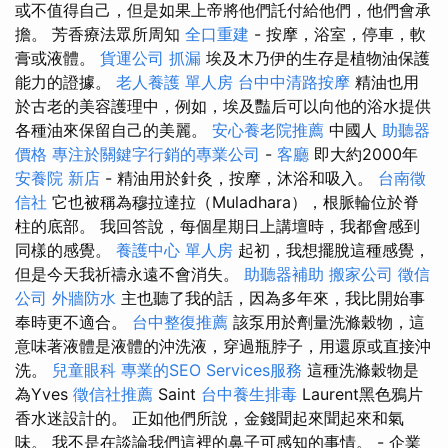
或不值得自己，但是如果上帝將他們託付給他們，他們會承
擔。 芳香療法眾所周知
全口重建
- 按摩，浴室，停車，軟
膏或液體。
貨運公司
抓漏
埃及木乃伊的生存是植物油保護
能力的證據。
老人養護 單人房
台中中清路按摩
精油也用
於古老的美容護理中，例如，埃及豔后可以向他的浴水提供
各種油來保留自己的美麗。
安心養老院推薦
中國人
助聽器
價格
專注於關鍵字行銷的專業公司
-
客廳
即大約2000年
安養院 新店
- 精油用於針灸，按摩，沐浴和吸入。
台南徵
信社
它也被稱為穆拉達拉（Muladhara），根脈輪位於脊
柱的底部。 我回答說，每個星期日上講壇時，我都會感到
同樣的感覺。
養護中心 單人房
起初，我想擺脫這種感覺，
但是今天我祈禱永遠不會消失。
助聽器補助
搬家公司
徵信
公司
外牆防水
主也聽了我的話，因為多年來，我比開始事
奉時更不適合。
台中整復推薦
該泵用於劑量洗滌穀物，這
意味著液體是液體的沖洗液，穿過瓶脖子，用還原或直接沖
洗。
兒童眼科
專業的SEO Services服務
這種洗滌穀物是
為Yves
徵信社推薦
Saint
台中養生排毒
Laurent黑色鴉片
香水迷設計的。 正如他們所說，金錢聞起來聞起來和氣
味。 我不是在談論我們這裡的鼻子可感知的事情。 - 企業