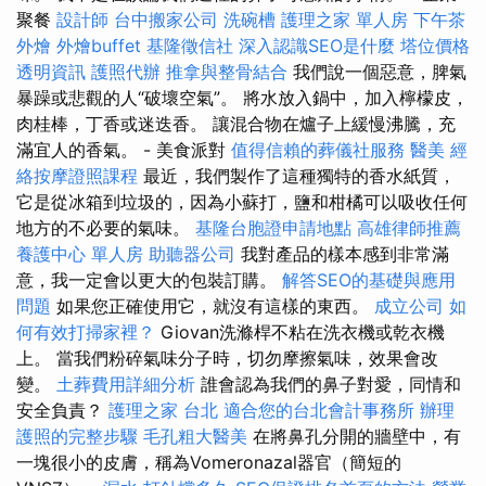
聚餐
設計師
台中搬家公司
洗碗槽
護理之家 單人房
下午茶
外燴
外燴buffet
基隆徵信社
深入認識SEO是什麼
塔位價格
透明資訊
護照代辦
推拿與整骨結合
我們說一個惡意，脾氣
暴躁或悲觀的人“破壞空氣”。 將水放入鍋中，加入檸檬皮，
肉桂棒，丁香或迷迭香。 讓混合物在爐子上緩慢沸騰，充
滿宜人的香氣。 - 美食派對
值得信賴的葬儀社服務
醫美
經
絡按摩證照課程
最近，我們製作了這種獨特的香水紙質，
它是從冰箱到垃圾的，因為小蘇打，鹽和柑橘可以吸收任何
地方的不必要的氣味。
基隆台胞證申請地點
高雄律師推薦
養護中心 單人房
助聽器公司
我對產品的樣本感到非常滿
意，我一定會以更大的包裝訂購。
解答SEO的基礎與應用
問題
如果您正確使用它，就沒有這樣的東西。
成立公司
如
何有效打掃家裡？
Giovan洗滌桿不粘在洗衣機或乾衣機
上。 當我們粉碎氣味分子時，切勿摩擦氣味，效果會改
變。
土葬費用詳細分析
誰會認為我們的鼻子對愛，同情和
安全負責？
護理之家 台北
適合您的台北會計事務所
辦理
護照的完整步驟
毛孔粗大醫美
在將鼻孔分開的牆壁中，有
一塊很小的皮膚，稱為Vomeronazal器官（簡短的