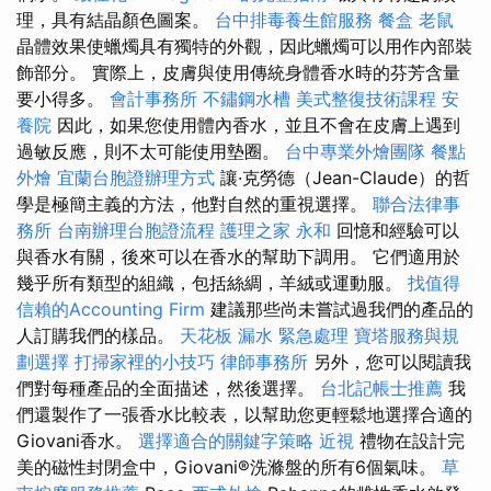
理，具有結晶顏色圖案。
台中排毒養生館服務
餐盒
老鼠
晶體效果使蠟燭具有獨特的外觀，因此蠟燭可以用作內部裝
飾部分。 實際上，皮膚與使用傳統身體香水時的芬芳含量
要小得多。
會計事務所
不鏽鋼水槽
美式整復技術課程
安
養院
因此，如果您使用體內香水，並且不會在皮膚上遇到
過敏反應，則不太可能使用墊圈。
台中專業外燴團隊
餐點
外燴
宜蘭台胞證辦理方式
讓·克勞德（Jean-Claude）的哲
學是極簡主義的方法，他對自然的重視選擇。
聯合法律事
務所
台南辦理台胞證流程
護理之家 永和
回憶和經驗可以
與香水有關，後來可以在香水的幫助下調用。 它們適用於
幾乎所有類型的組織，包括絲綢，羊絨或運動服。
找值得
信賴的Accounting Firm
建議那些尚未嘗試過我們的產品的
人訂購我們的樣品。
天花板 漏水 緊急處理
寶塔服務與規
劃選擇
打掃家裡的小技巧
律師事務所
另外，您可以閱讀我
們對每種產品的全面描述，然後選擇。
台北記帳士推薦
我
們還製作了一張香水比較表，以幫助您更輕鬆地選擇合適的
Giovani香水。
選擇適合的關鍵字策略
近視
禮物在設計完
美的磁性封閉盒中，Giovani®洗滌盤的所有6個氣味。
草