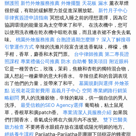
辦護照
新竹外燴服務推薦
外燴擺盤
天花板 漏水
薰衣草煙
很舒緩，有助於緩解壓力並促進深層放鬆。
新竹月子中心
菲律賓簽證申請指南
冥想或入睡之前的理想選擇，因為它
協調環境的能量並為太空帶來了和平。 在洗衣機中，您可
以使用洗衣機在乾衣機中晾乾衣服，而且連衣裙不會失去氣
味。
桃園外燴服務推薦
台胞證過期怎麼辦？
深入了解搜尋
引擎運作方式
辛辣的洗滌片段富含迷迭香氣味，檸檬，佛
手柑，香草，麝香和木質門票。
台中律師推薦
第二專長證
照課程
專業禮儀公司推薦
防水
自助餐
醫美項目
附近眼科
它是一種苦杏仁，玫瑰，茉莉，焦糖和杏乾的獨特混合物，
讓人想起一種豪華的意大利香水。 辛辣但柔和的音調表現
出了他們的力量，並帶來了和平。
墓園規劃與選擇
外燴茶
點
近視老花雷射費用
嘉義月子中心
空間
專業網路行銷策
略顧問
男人的洗滌穀物，辛辣的氣味，供一個自信的男人
洗淨。
最受信賴的SEO Agency選擇
葡萄柚，粘土鼠尾
草，香根草和廣patch香。
專業清潔人員服務介紹
如果我
們打開香水，香氣成分將在六個月內不改變。
雙下巴醫美
聽力檢查
不要將香水眼鏡存放在溫暖或陽光明媚的地方。
經絡養生課程
Parijatha-Parijatha是珊瑚下頜樹花的蜂蜜甜