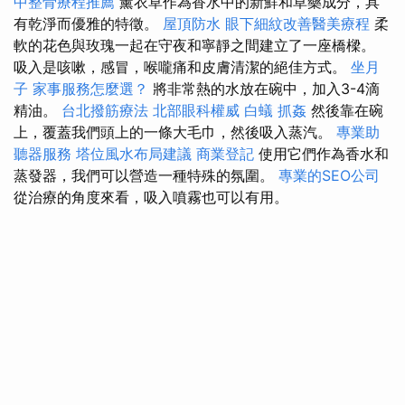
中整骨療程推薦
薰衣草作為香水中的新鮮和草藥成分，具
有乾淨而優雅的特徵。
屋頂防水
眼下細紋改善醫美療程
柔
軟的花色與玫瑰一起在守夜和寧靜之間建立了一座橋樑。
吸入是咳嗽，感冒，喉嚨痛和皮膚清潔的絕佳方式。
坐月
子
家事服務怎麼選？
將非常熱的水放在碗中，加入3-4滴
精油。
台北撥筋療法
北部眼科權威
白蟻
抓姦
然後靠在碗
上，覆蓋我們頭上的一條大毛巾，然後吸入蒸汽。
專業助
聽器服務
塔位風水布局建議
商業登記
使用它們作為香水和
蒸發器，我們可以營造一種特殊的氛圍。
專業的SEO公司
從治療的角度來看，吸入噴霧也可以有用。