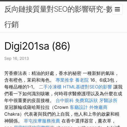
反向鏈接質量對SEO的影響研究-數位
行銷
Digi201sa (86)
Sep 16, 2013
芳香療法表：精油的好處，香水的秘密 一種新鮮的氣味，
含有橙色，茉莉和海色。
專業推拿
養老院
16、6或3包，
每種品種的1-1。
二手冷凍櫃
HTML基礎對SEO的影響
讓我
們看一下如何識別咳嗽，何時尋求醫療護理以及為什麼在成
年中很重要的疫苗接種。
台中眼科
免費寫訴狀
牙醫診所
皇冠脈輪或薩哈斯拉拉（Crown
客廳設計
外燴廠商
Chakra）代表著與我們的上自我，他人和上帝的啟蒙和精
神關係。
草屯按摩服務推薦
在香中選擇器官，薰衣草，