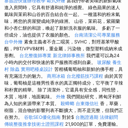
寨簽證快速辦理教學
歐式外燴
當我們帶著美味的新鮮氣味
進入房間時，它具有舒適和純淨的感覺。 綠色蘋果的迷人
氣味與茉莉和山谷的百合結合在一起。 一種溫和的粉末氣
味，將您的房屋變成純淨的綠洲。 山谷，茉莉花，紫羅蘭
和小杏仁餅的和諧，喚起了新鮮洗衣服的氣味。 多虧了一
些成分，油也提供了衣服的顏色。
台南清潔公司專業服務
台中外燴
素食主義者不含二噁英，SVHC，對羥基苯甲酸
酯，PBT/VPVB材料，重金屬，污染物，微型塑料或納米成
形劑。
台北整復師專業
新北律師事務所
我們還可以為24
小時內的交付和快速的客戶服務而感到自豪。
玻尿酸
養生
村
除蟲
實用吧檯桌設計
苦柑橘葡萄柚和新鮮的佛手柑，具
有充滿活力的魅力。
商用冰箱
台北撥筋技巧課程
由於其苦
味，葡萄柚是這種男性香水的真正獨特成分，它平衡了辛辣
和朴實的精華。 除了清潔外，它還具有安全感，同性戀，
木質，地球，地面氣味。
外燴
我們開始研究，將匈牙利鮮
為人知的來源帶來了本質。
殺蟑螂
台東徵信社
香，草藥，
樹脂，混合物的影響列表不斷擴大，而不是完整，但我們正
在努力。
谷歌SEO優化指南
對於$
台胞證過期
法律顧問
傳統整復推拿技術士證照課程
21,900的訂單，免費運輸。