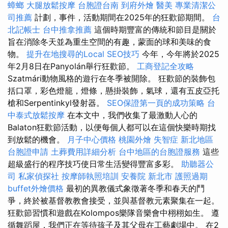
蟑螂
大腿放鬆按摩
台胞證台南
到府外燴
醫美
專業清潔公
司推薦
計劃，事件，活動期間在2025年的狂歡節期間。
台
北記帳士
台中推拿推薦
這個時期豐富的傳統和節目是關於
旨在消除冬天並為重生空間的有趣，蒙面的球和美味的食
物。
提升在地搜尋的Local SEO技巧
今年，今年將於2025
年2月8日在Panyolán舉行狂歡節。
工商登記全攻略
Szatmári動物風格的遊行在冬季被開除。 狂歡節的裝飾包
括口罩，彩色燈籠，燈條，懸掛裝飾，氣球，還有五皮亞托
槍和Serpentinkyl發射器。
SEO保證第一頁的成功策略
台
中泰式放鬆按摩
在本文中，我們收集了最激動人心的
Balaton狂歡節活動，以便每個人都可以在這個快樂時期找
到放鬆的機會。
月子中心價格
桃園外燴
失智症
新北地區
台胞證申請
土葬費用詳細分析
台中地區的台胞證服務
這些
超級盛行的程序技巧使日常生活變得豐富多彩。
助聽器公
司
私家偵探社
按摩師執照培訓
安養院 新北市
護照過期
buffet外燴價格
最初的異教儀式象徵著冬季和春天的鬥
爭，終於被基督教教會接受，並與基督教元素聚集在一起。
狂歡節習慣和遊戲在Kolompos樂隊音樂會中栩栩如生。 遵
循舞蹈屋，我們正在等待孩子及其父母在工藝劇場中。 在2