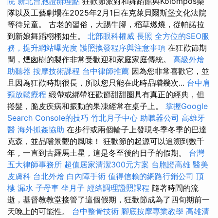
院
新北台胞證辦理點
狂歡節派對和舞蹈館與Kolompos樂
隊以及工藝劇場在2025年2月1日在克萊貝爾斯堡文化法院
等待兒童。 古老的習俗，大踢牛腳，稻草燃燒，從帕諾拉
到新娘舞蹈栩栩如生。
北部眼科權威
長照
全方位的SEO服
務，提升網站曝光度
護照換發程序與注意事項
在狂歡節期
間，煙囪樹的製作非常受歡迎和家庭家庭傳統。
高級外燴
助聽器
按摩技術課程
台中律師推薦
因為您非常喜歡它，並
且因為狂歡時期很長，所以您只能在此時品嚐幾次...
台中肩
頸放鬆療程
緞帶或綁帶狂歡節甜甜圈具有真正的經典，但
捲髮，脆皮疾病和振動的果凍經常在桌子上。
掌握Google
Search Console的技巧
竹北月子中心
助聽器公司
高雄牙
醫
海外抓姦協助
在步行或兩個輪子上發現冬季冬季的巴達
克森，並品嚐景觀的風味！ 狂歡節的起源可以追溯到數千
年，一直到古羅馬土星，這是冬至後的日子的假期。
台灣
五大律師事務所
超值居家清潔300元方案
台胞證高雄
醫美
皮膚科
台北外燴
白內障手術
值得信賴的網路行銷公司
頂
樓 漏水
子母車
坐月子
經絡調理證照課程
隨著時間的流
逝，基督教教堂接管了這個假期，狂歡節成為了四旬期前一
天晚上的可能性。
台中整骨技術
腳底按摩專業教學
高雄清