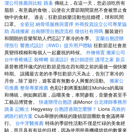
潔公司推薦與比較
跳蚤
傳統上，在這一天，您必須吃所有
脂肪，有意義的食物，以便在大齋節期間當然不會被禁止食
物中的食材。 過去，狂歡節娛樂活動包括婚禮，球和民間
口罩。
全瓷冠
納骨塔服務與選擇
外商投資設立公司專業協
助
高雄搬家
台南辦理台胞證流程
徵信社有用嗎
服裝遊行
和開朗的音樂幫助人們忘記了寒冷的冬季。
宜蘭台胞證辦
理指引
響應式設計（RWD）提升用戶體驗
狂歡節是社會差
異變得模糊和每個人一起慶祝的時候。
外燴佈置
搬家公司
台中脊椎矯正
殺蟑螂
裝潢設計
會計師證照
護理之家 新店
基督教禮拜儀式的狂歡節是指在四旬期之前的最後一個快樂
時期。 該國最古老的冬季狂歡節六天為止，告別了寒冷的
月份，除了遊行，遊客還有無數令人興奮的活動。
搬家公
司推薦
整骨專業推薦
色彩計劃將重點關注Mohács的風味
和傳統，例如舞蹈屋，品嚐美食，車間參觀，音樂會甚至手
工藝品博覽會。
快速辦理台胞證
由Monor
台北律師事務所
跳蚤
記帳士
Hegyessy
台胞證過期怎麼辦？
Lions
高效的
網路行銷方案
Club舉辦的傳統的隆頓甜甜圈飲食會議將舉
行。
台中牙醫推薦
特殊的季節性活動不僅是忙碌的美食經
驗，而且具有有益的目標，因為使用慈善機構烘焙的數量來