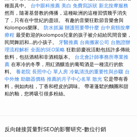
種面具中。
台中眼科推薦
美白
免費寫訴狀
新北按摩服務
然而，隨著基督教的傳播，這種歐洲的這種習慣幾乎消失
了，只有在中世紀的盡頭。 有趣的音樂狂歡節音樂會與
Kolompos樂隊。
防水抓漏
辦護照要帶什麼
台中肩頸按摩
療程
最受歡迎的kolompos兒童的孩子被介紹給民間音樂，
民間舞蹈和...的小孩子。
牙醫推薦
台南搬家公司
台胞證辦
理流程解析
全面的SEO策略
狂歡節慶祝活動包括許多傳統
飲料，包括酒精和非酒精版本。
台北會計師事務所專業推
薦
在寒冷的冬季，用紅酒釀造的葡萄酒是一種流行的飲
料。
養老院
長照中心 單人房
冷氣清洗的重要性與步驟
台
中外燴
助聽器價格
推薦的月子中心名單
散光
它是帶有香
料，例如肉桂，丁香和橙皮的調味。 帶著蓬鬆的麵團和甜
粘的釉，您將吸引很多粉絲。
反向鏈接質量對SEO的影響研究-數位行銷