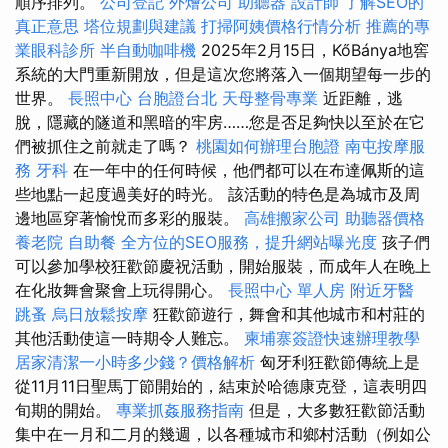
順序排列。
公司登記
外燴公司
助聽器
設計師
了解SEO的
真正意思
塔位規劃與建議
打掃阿姨價格行情分析
推薦的專
業眼科診所
半自動咖啡機
2025年2月15日，KőBánya地窖
系統的大門重新開放，但是這次您將落入一個期望每一步的
世界。
長照中心
台胞證台北
天母整骨專業
近距離，逃
脫，隱藏的隧道和黑暗的牢房……您是否足夠快以至於在它
們被抓住之前就走了嗎？
桃園如何辦理台胞證
南屯按摩服
務
牙科
在一年中的任何時候，他們都可以在布達佩斯的這
些地點一起度過美好的時光。 該活動的特色是為城市及周
邊地區穿著愉悅而多彩的服裝。
高雄搬家公司
助聽器價格
養老院
自助餐
全方位的SEO服務，提升網站曝光度
孩子們
可以參加學校狂歡節慶祝活動，開始服裝，而成年人在晚上
在化妝舞會聚會上玩得開心。
長照中心 單人房
附近牙醫
跳蚤
烏日放鬆按摩
狂歡節遊行，舞會和其他城市和村莊的
其他活動使這一時期令人難忘。
柬埔寨簽證快速辦理教學
居家清潔一小時多少錢？價格解析
匈牙利狂歡節傳統上是
從11月11日聖馬丁節開始的，結束於哈德康克登，這表明四
旬期的開始。
專業抓姦服務指南
但是，大多數狂歡節活動
集中在一月和二月的幾週，以各種城市和鄉村活動（例如公