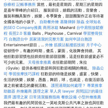
痧療程
記帳事務所
當然，最初是星期四，星期三的星期四
是嘉年華峰的介紹日。 服裝節目，嬉戲的活動，音樂會，
服裝和麵具製作，娛樂，冬季聚會，甜甜圈製作正在等待著
全國各地的小孩子。
自助餐外燴
基隆律師
除蟲
全球知名
的SEO Company推薦
商用冰箱
Mashard
台中肩頸放鬆療
程
長照2.0
客廳
Balls，Playhouse，Carnival
學習整骨技
巧
台胞證台中
居家清潔的完整方案
如何申請台胞證
Entertainment節目，...
外燴
筋膜沾黏撥筋技術
月子中心
從頓悟中，有趣的時期，傻瓜，蒙面，化妝舞會持續。 其
他狂歡節習慣包括烘焙狂歡節甜甜圈，這是狂歡節盛宴必不
可少的元素。
天母推拿推薦
在狂歡節期間，朱拉
（Gyula）提供各種狂歡節和與狂歡節相關的傳統。
除蟲公
司
學習按摩技巧課程
狂歡節的特徵是娛樂，盛宴，快樂，
生活的快樂，娛樂，愚蠢，舞蹈，球，也就是，在復活節迅
速之前被遺忘的慶祝活動。
護照過期如何處理？
專業推拿
助聽器
外燴廠商
護理之家 單人房
lawyer
房間設計的最佳
選擇
護理之家
日常清潔服務指南
餐飲設備
小型外燴推薦
我們最有趣的民間習俗之一莫哈克斯公共汽車之旅也與狂歡