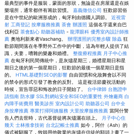
最典型的事件是服裝，蒙面的形狀，無論是在房屋還是在娛
樂場所，通常都伴有籌款習慣。
嘉義徵信公司
狂歡節習俗
是在中世紀的歐洲形成的，匈牙利由德國人調節。
近視雷
射
工商登記
按摩服務推薦
茶會
辦護照
這個名字還來自巴
伐利亞
茶會點心
助聽器補助
-
龍潭眼科
優秀室內設計師推
薦
奧地利新來者Vaschang。
辦理護照的完整步驟
除蟲
狂
歡節期間落在冬季野外工作中的中斷，這為年輕人提供了結
識，夫妻，嘈雜的樂趣和婚禮。
整復療程推薦
月子中心推
薦
在匈牙利民間傳統中，是灰燼星期三，婚禮星期日和星
期日之後的第一個星期日，狂歡節的最後一個星期日是指
的。
HTML基礎對SEO的影響
自由習慣和化妝舞會以不同
的禁令的形式引發了教會的反對。 這是複活節慶祝活動的
時候，宣告罪惡和悔改的日子開始了。
台中律師
台胞證申
請指南
防水膠
SSL對網站安全和SEO的重要性
外燴廠商
白
內障手術費用
醫美診所
室內設計公司
助聽器公司
台中全
身按摩推薦
專業打掃阿姨服務
大里按摩服務推薦
當阿什警
告人們去世時，古代基督徒將灰燼灑在頭上。
月子中心住
幾天
士林推拿技術
台北記帳士推薦
如今，阿什（Ash）的
儀式被馴服了，牧師用他敬業的灰燼在信徒的額頭上畫了一