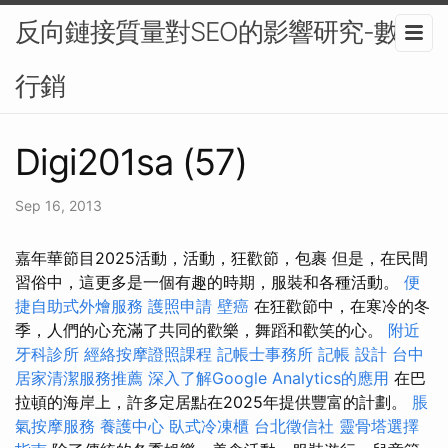
反向鏈接質量對SEO的影響研究-數位
行銷
Digi201sa (57)
Sep 16, 2013
嘉年華節目2025活動，活動，狂歡節，包裹 但是，在民間
習俗中，這更多是一個有趣的時期，服裝和各種活動。
便
捷自助式外燴服務
護照申請
壁癌
在狂歡節中，在寒冷的冬
季，人們的心充滿了共同的歡樂，舞蹈和歡笑的心。
附近
牙科診所
經絡按摩證照課程
記帳士事務所
記帳
設計
台中
居家清潔服務推薦
深入了解Google Analytics的應用
在巴
拉頓的海岸上，許多定居點在2025年提供豐富的計劃。
脹
氣按摩服務
養護中心
臥式冷凍櫃
台北徵信社
靈骨塔選擇