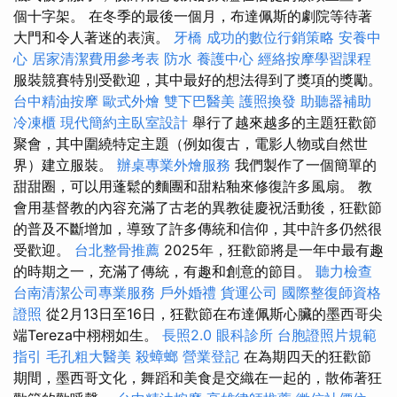
個十字架。 在冬季的最後一個月，布達佩斯的劇院等待著
大門和令人著迷的表演。
牙橋
成功的數位行銷策略
安養中
心
居家清潔費用參考表
防水
養護中心
經絡按摩學習課程
服裝競賽特別受歡迎，其中最好的想法得到了獎項的獎勵。
台中精油按摩
歐式外燴
雙下巴醫美
護照換發
助聽器補助
冷凍櫃
現代簡約主臥室設計
舉行了越來越多的主題狂歡節
聚會，其中圍繞特定主題（例如復古，電影人物或自然世
界）建立服裝。
辦桌專業外燴服務
我們製作了一個簡單的
甜甜圈，可以用蓬鬆的麵團和甜粘釉來修復許多風扇。 教
會用基督教的內容充滿了古老的異教徒慶祝活動後，狂歡節
的普及不斷增加，導致了許多傳統和信仰，其中許多仍然很
受歡迎。
台北整骨推薦
2025年，狂歡節將是一年中最有趣
的時期之一，充滿了傳統，有趣和創意的節目。
聽力檢查
台南清潔公司專業服務
戶外婚禮
貨運公司
國際整復師資格
證照
從2月13日至16日，狂歡節在布達佩斯心臟的墨西哥尖
端Tereza中栩栩如生。
長照2.0
眼科診所
台胞證照片規範
指引
毛孔粗大醫美
殺蟑螂
營業登記
在為期四天的狂歡節
期間，墨西哥文化，舞蹈和美食是交織在一起的，散佈著狂