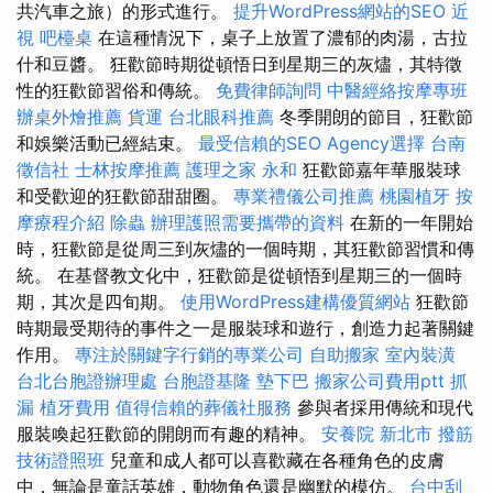
共汽車之旅）的形式進行。
提升WordPress網站的SEO
近
視
吧檯桌
在這種情況下，桌子上放置了濃郁的肉湯，古拉
什和豆醬。 狂歡節時期從頓悟日到星期三的灰燼，其特徵
性的狂歡節習俗和傳統。
免費律師詢問
中醫經絡按摩專班
辦桌外燴推薦
貨運
台北眼科推薦
冬季開朗的節目，狂歡節
和娛樂活動已經結束。
最受信賴的SEO Agency選擇
台南
徵信社
士林按摩推薦
護理之家 永和
狂歡節嘉年華服裝球
和受歡迎的狂歡節甜甜圈。
專業禮儀公司推薦
桃園植牙
按
摩療程介紹
除蟲
辦理護照需要攜帶的資料
在新的一年開始
時，狂歡節是從周三到灰燼的一個時期，其狂歡節習慣和傳
統。 在基督教文化中，狂歡節是從頓悟到星期三的一個時
期，其次是四旬期。
使用WordPress建構優質網站
狂歡節
時期最受期待的事件之一是服裝球和遊行，創造力起著關鍵
作用。
專注於關鍵字行銷的專業公司
自助搬家
室內裝潢
台北台胞證辦理處
台胞證基隆
墊下巴
搬家公司費用ptt
抓
漏
植牙費用
值得信賴的葬儀社服務
參與者採用傳統和現代
服裝喚起狂歡節的開朗而有趣的精神。
安養院 新北市
撥筋
技術證照班
兒童和成人都可以喜歡藏在各種角色的皮膚
中，無論是童話英雄，動物角色還是幽默的模仿。
台中刮