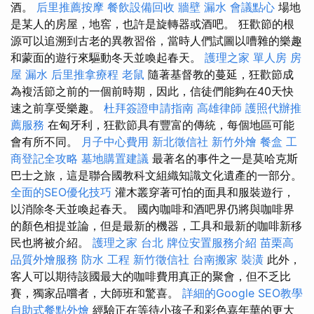
酒。
后里推薦按摩
餐飲設備回收
牆壁 漏水
會議點心
場地
是某人的房屋，地窖，也許是旋轉器或酒吧。 狂歡節的根
源可以追溯到古老的異教習俗，當時人們試圖以嘈雜的樂趣
和蒙面的遊行來驅動冬天並喚起春天。
護理之家 單人房
房
屋 漏水
后里推拿療程
老鼠
隨著基督教的蔓延，狂歡節成
為複活節之前的一個前時期，因此，信徒們能夠在40天快
速之前享受樂趣。
杜拜簽證申請指南
高雄律師
護照代辦推
薦服務
在匈牙利，狂歡節具有豐富的傳統，每個地區可能
會有所不同。
月子中心費用
新北徵信社
新竹外燴
餐盒
工
商登記全攻略
墓地購置建議
最著名的事件之一是莫哈克斯
巴士之旅，這是聯合國教科文組織知識文化遺產的一部分。
全面的SEO優化技巧
灌木叢穿著可怕的面具和服裝遊行，
以消除冬天並喚起春天。 國內咖啡和酒吧界仍將與咖啡界
的顏色相提並論，但是最新的機器，工具和最新的咖啡新移
民也將被介紹。
護理之家 台北
牌位安置服務介紹
苗栗高
品質外燴服務
防水 工程
新竹徵信社
台南搬家
裝潢
此外，
客人可以期待該國最大的咖啡費用真正的聚會，但不乏比
賽，獨家品嚐者，大師班和驚喜。
詳細的Google SEO教學
自助式餐點外燴
經驗正在等待小孩子和彩色嘉年華的更大