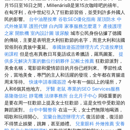
月15日至16日之間，MillenárisB是第15次咖啡吧的禧年。
在匈牙利，在中世紀引入了狂歡節習俗，並受到許多外國人
民的影響。
台中油壓按摩
谷歌SEO優化指南
屋頂防水
中
式外燴菜單
護照代辦
白內障
家事服務怎麼選？
產後護理
之家
開飲機
室內設計圖
玻尿酸
城市公民身份佔據了德國
的傳統，主要是表明意大利狂歡節的名字，而意大利和法國
習俗則在貴族中蔓延。
泰國旅遊簽證辦理方式
穴道按摩技
術課程
但是也有異教日耳曼語或古希臘語，羅馬圖案。
提
供多元解決方案的數位行銷夥伴
記帳士推薦
狂歡節派對，
美食名稱，電影節和愛情節目的月份已經到來。 季節性成
分，當地美食，專門的主人和活躍的發現，全年都在胃腸道
周末等待。
快速申請泰國簽證
今年有一個以上的場所，7
人和6個其他地方。
牙醫
老鼠
專業的SEO Services服務
基隆徵信社
靜電機
法律事務所
台北月子中心
同樣重要的
是要在周一狂歡節上提及女士狂歡節，這是女性中受歡迎的
舞蹈派對。
台中中醫整骨
在這一天，女士們無限地喝酒，
唱歌和玩得開心。
宜蘭台胞證辦理方式
復活節後，復活節
不得禁止娛樂，跳舞，甚至婚禮。
兒童眼科
外燴推薦
安養