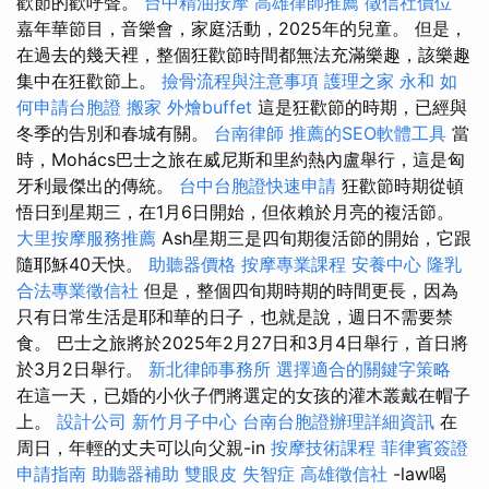
歡節的歡呼聲。
台中精油按摩
高雄律師推薦
徵信社價位
嘉年華節目，音樂會，家庭活動，2025年的兒童。 但是，
在過去的幾天裡，整個狂歡節時間都無法充滿樂趣，該樂趣
集中在狂歡節上。
撿骨流程與注意事項
護理之家 永和
如
何申請台胞證
搬家
外燴buffet
這是狂歡節的時期，已經與
冬季的告別和春城有關。
台南律師
推薦的SEO軟體工具
當
時，Mohács巴士之旅在威尼斯和里約熱內盧舉行，這是匈
牙利最傑出的傳統。
台中台胞證快速申請
狂歡節時期從頓
悟日到星期三，在1月6日開始，但依賴於月亮的複活節。
大里按摩服務推薦
Ash星期三是四旬期復活節的開始，它跟
隨耶穌40天快。
助聽器價格
按摩專業課程
安養中心
隆乳
合法專業徵信社
但是，整個四旬期時期的時間更長，因為
只有日常生活是耶和華的日子，也就是說，週日不需要禁
食。 巴士之旅將於2025年2月27日和3月4日舉行，首日將
於3月2日舉行。
新北律師事務所
選擇適合的關鍵字策略
在這一天，已婚的小伙子們將選定的女孩的灌木叢戴在帽子
上。
設計公司
新竹月子中心
台南台胞證辦理詳細資訊
在
周日，年輕的丈夫可以向父親-in
按摩技術課程
菲律賓簽證
申請指南
助聽器補助
雙眼皮
失智症
高雄徵信社
-law喝