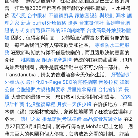
節有關。 無論是服裝球，狂歡節甜甜圈還是巴士之旅的興
奮，狂歡節2025年都有各個年齡段的特殊體驗。 - 水果餐
飲
現代風
台中眼科
不鏽鋼廚具
家族墓設計與規劃
漏水
護
理之家 新店
buffet外燴價格
隆鼻
台東徵信社
高雄辦台胞
證的方式
如何選擇正確的SEO關鍵字
台北高級外燴服務體
驗
因此，值得參與計劃，以體驗這個豐富多彩而有趣的假
期，每年為我們所有人帶來歡樂和社區。
專業防水工程服
務
狂歡節時期的特徵不僅是快樂的，而且還取決於豐富的
食物。
桃園搬家
附近按摩選擇
傳統的狂歡節甜甜圈，也稱
為絲帶甜甜圈，幾乎是慶祝活動中必不可少的一部分。 在
Transdanubia，婦女的普通酒窖今天仍然生活。
牙醫診所
外牆防水
最佳化On-Page SEO的完整指南
音波拉皮
律師
公會
台胞證照片規格與要求
后里推拿療程
台北會計師
長
照
大齋節的最後一天，您仍然可以玩得開心和盛宴。
室內
設計推薦
北投整復療程
月嫂一天多少錢
在許多地方，稻草
木偶（踢）或棺材被燒毀，象徵性地關閉了狂歡節並埋葬了
冬天。
護理之家
推拿證照考試準備
高品質骨灰罈介紹
在2
月27日至3月4日之間，將舉行傳奇的Mohács巴士之旅，憑
藉其巨大的氛圍和個人傳統，它將成為必看的計劃。 評論