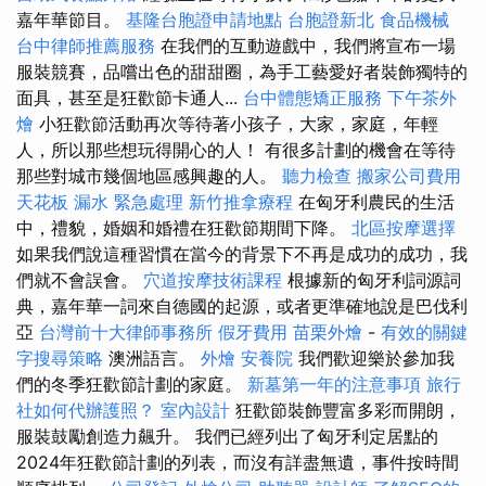
嘉年華節目。
基隆台胞證申請地點
台胞證新北
食品機械
台中律師推薦服務
在我們的互動遊戲中，我們將宣布一場
服裝競賽，品嚐出色的甜甜圈，為手工藝愛好者裝飾獨特的
面具，甚至是狂歡節卡通人...
台中體態矯正服務
下午茶外
燴
小狂歡節活動再次等待著小孩子，大家，家庭，年輕
人，所以那些想玩得開心的人！ 有很多計劃的機會在等待
那些對城市幾個地區感興趣的人。
聽力檢查
搬家公司費用
天花板 漏水 緊急處理
新竹推拿療程
在匈牙利農民的生活
中，禮貌，婚姻和婚禮在狂歡節期間下降。
北區按摩選擇
如果我們說這種習慣在當今的背景下不再是成功的成功，我
們就不會誤會。
穴道按摩技術課程
根據新的匈牙利詞源詞
典，嘉年華一詞來自德國的起源，或者更準確地說是巴伐利
亞
台灣前十大律師事務所
假牙費用
苗栗外燴
-
有效的關鍵
字搜尋策略
澳洲語言。
外燴
安養院
我們歡迎樂於參加我
們的冬季狂歡節計劃的家庭。
新墓第一年的注意事項
旅行
社如何代辦護照？
室內設計
狂歡節裝飾豐富多彩而開朗，
服裝鼓勵創造力飆升。 我們已經列出了匈牙利定居點的
2024年狂歡節計劃的列表，而沒有詳盡無遺，事件按時間