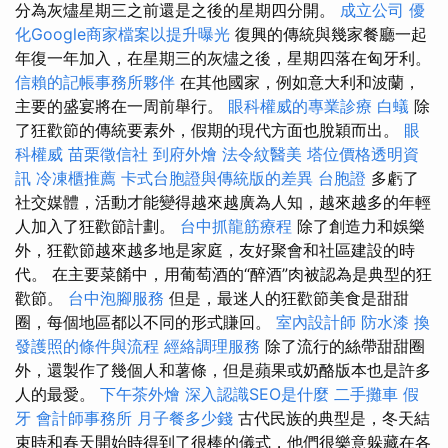
分為灰燼星期三之前還是之後的星期四分開。
成立公司
優
化Google商家檔案以提升曝光
復興的傳統與幾家餐廳一起
年復一年加入，在星期三的灰燼之後，星期四落在匈牙利。
信賴的記帳事務所夥伴
在其他國家，例如意大利和波蘭，
主要的盛宴將在一周前舉行。
眼科權威的專業診療
白蟻
除
了狂歡節的傳統要素外，假期的現代方面也脫穎而出。
眼
科權威
苗栗徵信社
到府外燴
法令紋醫美
塔位價格透明資
訊
冷凍櫃推薦
卡式台胞證與傳統版的差異
台胞證
多虧了
社交媒體，活動才能變得越來越廣為人知，越來越多的年輕
人加入了狂歡節計劃。
台中抓龍筋療程
除了創造力和娛樂
外，狂歡節越來越多地是家庭，友好聚會和社區建設的時
代。 在主要菜餚中，用葡萄酒的“醉酒”肉被認為是典型的狂
歡節。
台中泡腳服務
但是，最迷人的狂歡節美食是甜甜
圈，每個地區都以不同的形式賺回。
室內設計師
防水漆
換
發護照的條件與流程
經絡調理服務
除了流行的絲帶甜甜圈
外，還製作了幾個人和薯條，但是蘋果或奶酪版本也是許多
人的最愛。
下午茶外燴
深入認識SEO是什麼
二手攤車
假
牙
會計師事務所
月子餐多少錢
古代民族的典型是，冬天結
束時和春天開始時得到了很棒的儀式，他們很樂意躲藏在各