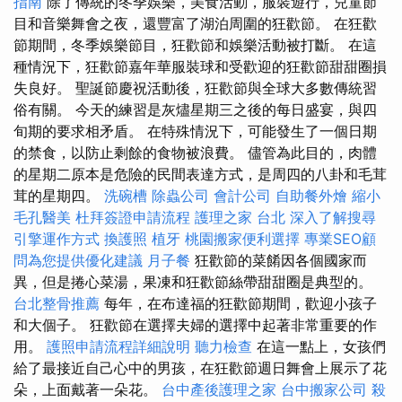
指南
除了傳統的冬季娛樂，美食活動，服裝遊行，兒童節
目和音樂舞會之夜，還豐富了湖泊周圍的狂歡節。 在狂歡
節期間，冬季娛樂節目，狂歡節和娛樂活動被打斷。 在這
種情況下，狂歡節嘉年華服裝球和受歡迎的狂歡節甜甜圈損
失良好。 聖誕節慶祝活動後，狂歡節與全球大多數傳統習
俗有關。 今天的練習是灰燼星期三之後的每日盛宴，與四
旬期的要求相矛盾。 在特殊情況下，可能發生了一個日期
的禁食，以防止剩餘的食物被浪費。 儘管為此目的，肉體
的星期二原本是危險的民間表達方式，是周四的八卦和毛茸
茸的星期四。
洗碗槽
除蟲公司
會計公司
自助餐外燴
縮小
毛孔醫美
杜拜簽證申請流程
護理之家 台北
深入了解搜尋
引擎運作方式
換護照
植牙
桃園搬家便利選擇
專業SEO顧
問為您提供優化建議
月子餐
狂歡節的菜餚因各個國家而
異，但是捲心菜湯，果凍和狂歡節絲帶甜甜圈是典型的。
台北整骨推薦
每年，在布達福的狂歡節期間，歡迎小孩子
和大個子。 狂歡節在選擇夫婦的選擇中起著非常重要的作
用。
護照申請流程詳細說明
聽力檢查
在這一點上，女孩們
給了最接近自己心中的男孩，在狂歡節週日舞會上展示了花
朵，上面戴著一朵花。
台中產後護理之家
台中搬家公司
殺