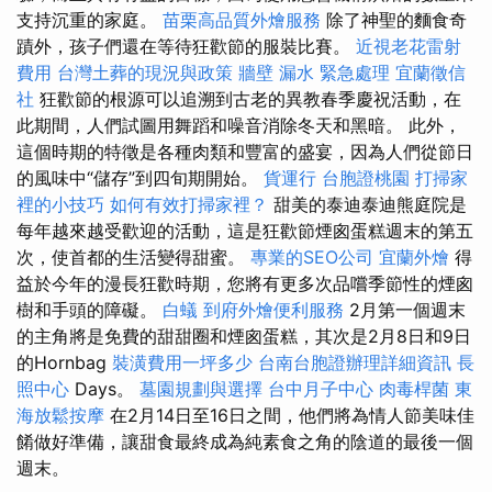
支持沉重的家庭。
苗栗高品質外燴服務
除了神聖的麵食奇
蹟外，孩子們還在等待狂歡節的服裝比賽。
近視老花雷射
費用
台灣土葬的現況與政策
牆壁 漏水 緊急處理
宜蘭徵信
社
狂歡節的根源可以追溯到古老的異教春季慶祝活動，在
此期間，人們試圖用舞蹈和噪音消除冬天和黑暗。 此外，
這個時期的特徵是各種肉類和豐富的盛宴，因為人們從節日
的風味中“儲存”到四旬期開始。
貨運行
台胞證桃園
打掃家
裡的小技巧
如何有效打掃家裡？
甜美的泰迪泰迪熊庭院是
每年越來越受歡迎的活動，這是狂歡節煙囪蛋糕週末的第五
次，使首都的生活變得甜蜜。
專業的SEO公司
宜蘭外燴
得
益於今年的漫長狂歡時期，您將有更多次品嚐季節性的煙囪
樹和手頭的障礙。
白蟻
到府外燴便利服務
2月第一個週末
的主角將是免費的甜甜圈和煙囪蛋糕，其次是2月8日和9日
的Hornbag
裝潢費用一坪多少
台南台胞證辦理詳細資訊
長
照中心
Days。
墓園規劃與選擇
台中月子中心
肉毒桿菌
東
海放鬆按摩
在2月14日至16日之間，他們將為情人節美味佳
餚做好準備，讓甜食最終成為純素食之角的陰道的最後一個
週末。