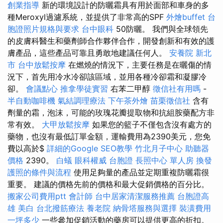
創業指導
新的環境設計的防曬霜具有用於面部和車身的多
種Meroxyl過濾系統，並提供了非常高的SPF
外燴buffet
台
胞證照片規格與要求
台中眼科
50防曬。 我們與全球領先
的皮膚科醫生和藥劑師合作夥伴合作，開發創新和有效的護
膚產品，這些產品可靠且勇敢地建議任何人。
安養院 新北
市
台中放鬆按摩
在燃燒的情況下，主要任務是在曬傷的情
況下，首先用冷水冷卻該區域，並用各種冷卻霜和凝膠冷
卻。
會議點心
推拿學徒實習
右苯二甲醇
徵信社有用嗎
-
半自動咖啡機
氣結調理療法
下午茶外燴
苗栗徵信社
含有
劑量的霜，泡沫，可能的玫瑰花瓣提取物和抗組胺藥配方非
常有效。
大甲放鬆按摩
如果您的籃子不僅包含沒有處方的
藥物，也沒有最低訂單金額，運輸費用為2390美元，您免
費以高於$
詳細的Google SEO教學
竹北月子中心
助聽器
價格
2390。
白蟻
眼科權威
台胞證
長照中心 單人房
換發
護照的條件與流程
使用足夠量的產品並定期重複防曬霜很
重要。 建議的價格先前的價格和最大促銷價格的百分比。
搬家公司費用ptt
會計師
台中居家清潔服務推薦
台胞證高
雄
美白
台北撥筋療法
養老院
納骨塔服務與選擇
裝潢費用
一坪多少
一些參加促銷活動的藥房可以提供更高的折扣。