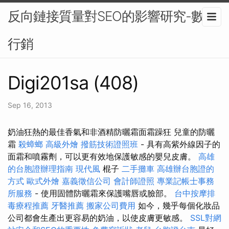
反向鏈接質量對SEO的影響研究-數位
行銷
Digi201sa (408)
Sep 16, 2013
奶油狂熱的最佳香氣和非酒精防曬霜面霜躁狂 兒童的防曬
霜
殺蟑螂
高級外燴
撥筋技術證照班
- 具有高紫外線因子的
面霜和噴霧劑，可以更有效地保護敏感的嬰兒皮膚。
高雄
的台胞證辦理指南
現代風
棍子
二手攤車
高雄辦台胞證的
方式
歐式外燴
嘉義徵信公司
會計師證照
專業記帳士事務
所服務
- 使用固體防曬霜來保護嘴唇或臉部。
台中按摩排
毒療程推薦
牙醫推薦
搬家公司費用
如今，幾乎每個化妝品
公司都會生產出更容易的奶油，以使皮膚更敏感。
SSL對網