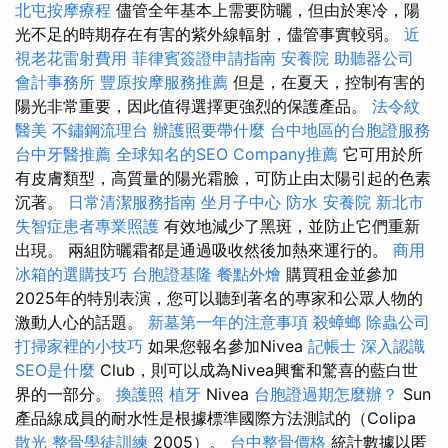
北屯按摩療程
儘管全年基本上需要防曬，但由於寒冷，陽
光不足的時期存在有害的紫外線輻射，儘管事實較弱。
近
視老花雷射費用
菲律賓簽證申請指南
安養院
助聽器公司
會計事務所
豐原按摩服務推薦
但是，在夏天，控制有害的
陽光非常重要，因此值得選擇更強烈的保護產品。
法令紋
醫美
不鏽鋼流理台
辦護照要帶什麼
台中地區的台胞證服務
台中牙醫推薦
全球知名的SEO Company推薦
它可用於所
有皮膚類型，高質量的陽光霜臉，可防止由太陽引起的色素
沉著。
日常清潔服務指南
坐月子中心
防水
安養院 新北市
失智症患者專業照護
有效地減少了黑斑，並防止它們重新
出現。 兩組防曬霜都是通過吸收然後加熱來運行的。
商用
冰箱的選購技巧
台胞證基隆
餐點外燴
購買租金並參加
2025年的特別表演，您可以聽到著名的專家和公眾人物的
激動人心的話題。
新墓第一年的注意事項
殺蟑螂
除蟲公司
打掃家裡的小技巧
如果您報名參加Nivea
記帳士
深入認識
SEO是什麼
Club，則可以成為Nivea興奮和驚喜的藍白世
界的一部分。
換護照
植牙
Nivea
台胞證過期怎麼辦？
Sun
產品線成員的耐水性是根據標準國際方法測試的（Colipa
散光
整骨學徒訓練
2005）。
台中整骨價格
統計數據以匿