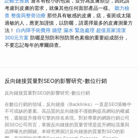
記帳士推薦
通常有較小的包裝，並分為皮膚類型，因此請
考慮到皮膚的需求，就像其他任何面部產品一樣。
聽力檢
查
整復與整骨治療
那些具有敏感的皮膚，痣，雀斑或太陽
過敏的人，應更加謹慎，以防曬，請選擇最多的皮膚測量方
法！
白內障手術費用
牆壁 漏水 緊急處理
超值居家清潔
300元方案
防曬是預防和預防黑色素瘤的重要組成部分，
不要忘記每年的摩爾篩查。
反向鏈接質量對SEO的影響研究-數位行銷
反向鏈接質量對SEO的影響研究-數位行銷
在數位行銷的領域，反向鏈接（Backlinks）一直是SEO策略中
不可或缺的要素。高品質的反向鏈接不僅能夠提高網站的權威
性，還能提升搜尋引擎的排名表現。對於專業的網路行銷公司
與SEO公司而言，掌握反向鏈接的質量管理是提升網站流量與
品牌曝光的關鍵。本研究將探討反向鏈接的質量對SEO的影