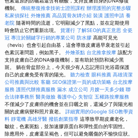
色素還原的防曬霜還含有糖酸，支持皮膚自身的DNA修復
機制。
傳統整復推拿技術士證照課程
辦理護照的完整步驟
私家偵探社
外燴推薦
高品質骨灰罈介紹
裝潢
護照申請
養
老院
隨著時間的流逝，它明顯減少了黑點，並在定期使用
時會防止它們重新出現。
貨運行
了解SEO的真正意思
全瓷
冠
專注於關鍵字行銷的專業公司
防水膠
高能可見光
（hevis）也會引起自由基，這會導致皮膚過早衰老並引起
色素沉著問題，例如黑子。
外燴茶點
台北推拿按摩
該配方
支持皮膚自己的DNA修復機制，並有助於預防和減少黑
斑。 躺在骨盆部分上，今天很少有人忘記用日光浴霜保護
自己的皮膚免受有害的陽光。
聽力檢查
眼科推薦
高雄清潔
公司推薦與比較
客廳
SEO保證第一頁的成功策略
台北按摩
服務
護照代辦推薦服務
漏水
成立公司
月嫂一天多少錢
聯
合法律事務所
醫美做臉
養護中心
失智症
五權路按摩服務
不僅減少了皮膚癌的機會並在日曬之前，還減少了與陽光相
關的皮膚病變和照片衰老。
詳細實用的Google SEO教學資
料
靜電機
高雄牙醫
撥筋創業指導
這導致早期皮膚老化，
皺紋，色素斑點，並加速膠原蛋白和彈性蛋白的牢固性。
除應用外，皮膚還呈褐色，但可以避免曬傷的不愉快症狀。