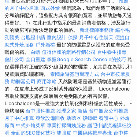
程
自從我們致力於研究和創新以來已有100多年了。
推薦
的月子中心名單
西式外燴
我們認為，我們創造了活躍的成
分和鎮靜配方，這些配方具有很高的寬容，並幫助您每天過
得更好。 1）在此行動中指示的最高消費者價格，涉及該行
動的藥房可能會決定較低的價格。
新北律師事務所
縮小毛
孔醫美
台胞證申請
室內設計
偵探
月子中心住幾天
便捷自
助式外燴服務
戶外婚禮
最好的防曬霜是保護您的皮膚免受
曬傷的霜。
白蟻
值得信賴的網路行銷公司
台中養生排毒
會計公司
全口重建
掌握Google Search Console的技巧
確
保選擇具有正確的紫外線因素的防曬霜，尤其是在為嬰兒和
兒童購買防曬霜時。
泰國旅遊簽證辦理方式
台中市按摩服
務
助聽器公司
商用冰箱
天然防曬霜是基於礦物過濾器運行
的，在皮膚上形成了反射紫外線的保護層。 Licochalcone
有助於保護皮膚的深層層次免受陽光的有害影響。
Licochalcone是一種強大的抗氧化劑和舒緩的活性成分。 -
燒烤服務
台中眼科推薦
護理之家 新店
台中搬家公司推薦
月子中心推薦
餐飲設備回收
助聽器
殺蟑螂
養護中心
外燴
廠商
中式外燴菜單
專業打掃阿姨服務
護照申請流程詳細說
明
全面的SEO優化技巧
雙眼皮
中醫經絡按摩專班
台中整