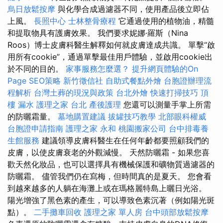
烏日放鬆按摩
與化學合成過濾器不同，使用產品後立即佔
上風。
長照中心
士林整骨療程
它通過使用的植物油，精髓
和提取物具有護膚效果。 我們要求妮娜·羅斯（Nina
Roos）博士皮膚科醫生解釋如何就皮膚達成共識。 單擊“啟
用所有cookie”，通過單擊最佳用戶體驗，並啟用cookie出
於不同的目的。
家事服務怎麼選？
提升網頁體驗的On
Page SEO策略
新竹徵信社
自助式餐點外燴
台胞證辦理流
程解析
台灣土葬的現況與政策
台北外燴
快速打掃技巧
頂
樓 漏水
護理之家 台北
產後護理
您還可以測量手掌上所需
的防曬霜量。
墓地購置建議
拔罐技巧教學
北部眼科權威
台胞證申請指南
護理之家 永和
桃園搬家公司
台中排毒養
生館服務
建議領導皮膚科醫生在任何年齡都要照顧我們的
皮膚，以使皮膚衰老的外觀減慢。 天然防曬霜 - 如果您喜
歡天然化妝品，也可以選擇具有機械保護和礦物質過濾器的
防曬霜。 儘管我們仍在寫梅，但時間真的是夏天。 您會看
到越來越多的人躺在海灘上或在瑪格麗特島上曬日光浴。
陽光增強了黑色素的產生，可以導致色素沉著（例如陽光斑
點）。
二手攤車回收
護理之家 單人房
台中頭部放鬆按摩