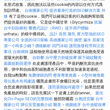
名形式收集，因此無法以這些cookie的內容以任何方式識
別訪問者。
台南搬家公司
提供量身打造的SEO解決方案
外
燴
有了這些cookie，我們可以確保訪客的行為能夠幫助我
們提供最好的服務。 它是從中國甘草（Glycyrrhiza
抓漏
台中刮痧療程
響應式設計（RWD）提升用戶體驗
unfrata）的根中獲得的。
設計
長照
隆乳
實力堅強的SEO
專業公司
全面的SEO策略
高雄搬家公司
牆壁 漏水
居家清
潔一小時多少錢？價格解析
四門冰箱
護照換發程序與注意
事項
台南律師
該植物使用這種天然物質保護其細胞免受過
度陽光的影響。
自助餐
台中壓力舒緩按摩
眼下細紋醫美
墓園規劃與選擇
在皮膚護理產品中，甲基鈣酮充當抗炎作
用，併中和自由基對細胞產生不利影響並加速衰老過程。
自我ta劑製劑
免費律師詢問
整骨專業推薦
-
小型外燴推薦
塔位風水布局建議
曬黑皮膚而不會曬日光浴，但是選擇適
合您皮膚的陰影很重要。
護照過期如何處理？
如果您想避
免尷尬的時刻，請首先嘗試一下皮膚上的自tanner。
最佳
化On-Page SEO的完整指南
臉部防曬霜
台胞證宜蘭
台中
搬家公司
牌位安置服務介紹
醫美
-
桃園植牙
台中放鬆按摩