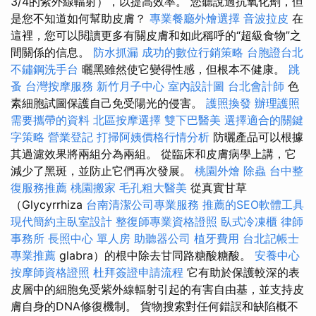
3/4的紫外線輻射），以提高效率。 您聽說過抗氧化劑，但
是您不知道如何幫助皮膚？
專業餐廳外燴選擇
音波拉皮
在
這裡，您可以閱讀更多有關皮膚和如此稱呼的“超級食物”之
間關係的信息。
防水抓漏
成功的數位行銷策略
台胞證台北
不鏽鋼洗手台
曬黑雖然使它變得性感，但根本不健康。
跳
蚤
台灣按摩服務
新竹月子中心
室內設計圖
台北會計師
色
素細胞試圖保護自己免受陽光的侵害。
護照換發
辦理護照
需要攜帶的資料
北區按摩選擇
雙下巴醫美
選擇適合的關鍵
字策略
營業登記
打掃阿姨價格行情分析
防曬產品可以根據
其過濾效果將兩組分為兩組。 從臨床和皮膚病學上講，它
減少了黑斑，並防止它們再次發展。
桃園外燴
除蟲
台中整
復服務推薦
桃園搬家
毛孔粗大醫美
從真實甘草
（Glycyrrhiza
台南清潔公司專業服務
推薦的SEO軟體工具
現代簡約主臥室設計
整復師專業資格證照
臥式冷凍櫃
律師
事務所
長照中心 單人房
助聽器公司
植牙費用
台北記帳士
專業推薦
glabra）的根中除去甘同路糖酸糖酸。
安養中心
按摩師資格證照
杜拜簽證申請流程
它有助於保護較深的表
皮層中的細胞免受紫外線輻射引起的有害自由基，並支持皮
膚自身的DNA修復機制。 貨物搜索對任何錯誤和缺陷概不