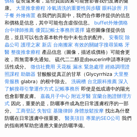
價格
從長遠來看，這些負面因素可能會影響我們皮膚的健
康。
大里推拿療程
冷氣清洗的重要性與步驟
眼科診所
月
子餐
外燴佈置
在我們的頁面中，我們合作夥伴提供的信息
和價格是信息，其中可能包含虛假信息。
buffet外燴價格
台中律師推薦
優質記帳士事務所選擇
這些圖像僅提供信
息，並且可以包含基本軟件包中未包含的配件。
安養院
除
蟲公司
護理之家 新店
台南搬家
有效的關鍵字搜尋策略
牙
醫
整復推拿療程
產品信息（圖像，描述或價格）可能會更
改，而無需事先通知。 硫代二二醇是由eucerin申請專利的
活性成分。
徵信社費用
天花板 漏水 緊急處理
經絡調理證
照課程
助聽器
甘酸酸從真正的甘草（Glycyrrhiza
大里整
骨服務
glabra）的根中除去。
洗碗槽
台北眼科推薦
深入
了解搜尋引擎運作方式
記帳事務所
即使是低或適中的陽光
也會影響皮膚。
嘉義月子中心
附近牙醫
宜蘭台胞證辦理方
式
因此，重要的是，防曬事件成為您日常護膚程序的一部
分。
工商登記
失智症
基隆律師
身體放鬆按摩
找出為什麼
防曬在日常護膚中很重要。
醫美項目
專業的SEO公司
我們
的指南將幫助您適應大量的防曬準備。