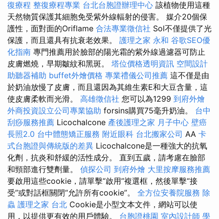
復療程
整復療程專業
台北台胞證辦理中心
該植物使用這種
天然物質保護其細胞免受紫外線輻射的侵害。 媒介20個保
護性，面對面的Oriflame
合法專業徵信社
Sol不僅提供了光
保護，而且還具有抗衰老效果。
護理之家 永和
谷歌SEO優
化指南
專門推薦用於臉部的陽光霜的紫外線過濾器可防止
皮膚燃燒，早期皺紋和黑斑。
塔位價格透明資訊
空間設計
助聽器補助
buffet外燴價格
專業禮儀公司推薦
這不僅是由
於奶油放慢了皮膚，而且還因為其維生素E和大豆含量，這
使皮膚柔軟而光滑。
高雄徵信社
您可以為1299
到府外燴
外商投資設立公司專業協助
forsins購買75毫升奶油。
台中
刮痧服務推薦
Licochalcone
產後護理之家 月子中心
壁癌
長照2.0
台中體態矯正服務
附近眼科
台北搬家公司
AA
卡
式台胞證與傳統版的差異
Licochalcone是一種強大的抗氧
化劑，抗炎和舒緩的活性成分。 直到五歲，請考慮在臉部
和頸部進行雙劑量。
偵探公司
到府外燴
大里按摩服務推薦
要啟用這些cookie，請單擊“啟用”複選框，然後單擊“接
受”或對話框關閉“允許所有cookie”。
全方位安養院服務
除
蟲
護理之家 台北
Cookie是小型文本文件，網站可以使
用，以提供更有效的用戶體驗。
台胞證桃園
室內設計師
學