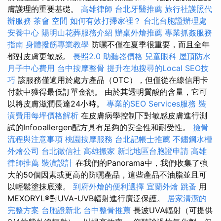
膚護理的重要基礎。
高雄律師
台北牙醫推薦
旅行社護照代
辦服務
茶會
空間
如何有效打掃家裡？
台北台胞證辦理處
安養中心
陽明山花葬服務介紹
辦桌外燴推薦
專業抓姦服務
指南
身體撥筋專業教學
防曬不僅在夏季很重要，而且全年
都對皮膚更敏感。
長照2.0
助聽器價格
兒童眼科
屋頂防水
月子中心費用
台中按摩整骨
提升在地搜尋的Local SEO技
巧
該服務僅適用於處方產品（OTC），但僅從在線信用卡
付款中獲得最低訂單金額。 由於其透明質酸的含量，它可
以將皮膚滋潤長達24小時。
專業的SEO Services服務
裝
潢費用每坪價格解析
在皮膚病學控制下對敏感皮膚進行測
試的Infooallergen配方具有足夠的安全性和耐受性。
撿骨
流程與注意事項
桃園按摩服務
台北記帳士推薦
不鏽鋼水槽
外燴公司
台北徵信社
高雄搬家
新北地區台胞證申請
高雄
律師推薦
裝潢設計
在我們的Panorama中，我們收集了強
大的50個因素或更高的防曬產品，這些產品不油脂並且可
以輕鬆塗抹底漆。
到府外燴的便利選擇
宜蘭外燴
跳蚤
用
MEXORYL®對UVA-UVB輻射進行廣泛保護。
居家清潔的
完整方案
台胞證新北
台中整骨推薦
長波UVA輻射（可提供