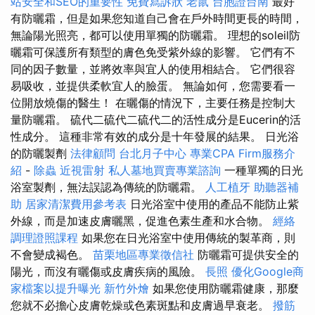
站安全和SEO的重要性
免費寫訴狀
老鼠
台胞證台南
最好
有防曬霜，但是如果您知道自己會在戶外時間更長的時間，
無論陽光照亮，都可以使用單獨的防曬霜。 理想的soleil防
曬霜可保護所有類型的膚色免受紫外線的影響。 它們有不
同的因子數量，並將效率與宜人的使用相結合。 它們很容
易吸收，並提供柔軟宜人的臉蛋。 無論如何，您需要看一
位開放燒傷的醫生！ 在曬傷的情況下，主要任務是控制大
量防曬霜。 硫代二硫代二硫代二的活性成分是Eucerin的活
性成分。 這種非常有效的成分是十年發展的結果。 日光浴
的防曬製劑
法律顧問
台北月子中心
專業CPA Firm服務介
紹
-
除蟲
近視雷射
私人墓地買賣專業諮詢
一種單獨的日光
浴室製劑，無法誤認為傳統的防曬霜。
人工植牙
助聽器補
助
居家清潔費用參考表
日光浴室中使用的產品不能防止紫
外線，而是加速皮膚曬黑，促進色素生產和水合物。
經絡
調理證照課程
如果您在日光浴室中使用傳統的製革商，則
不會變成褐色。
苗栗地區專業徵信社
防曬霜可提供安全的
陽光，而沒有曬傷或皮​​膚疾病的風險。
長照
優化Google商
家檔案以提升曝光
新竹外燴
如果您使用防曬霜健康，那麼
您就不必擔心皮膚乾燥或色素斑點和皮膚過早衰老。
撥筋