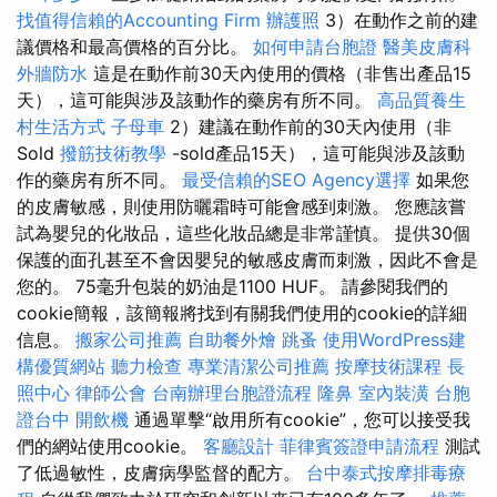
找值得信賴的Accounting Firm
辦護照
3）在動作之前的建
議價格和最高價格的百分比。
如何申請台胞證
醫美皮膚科
外牆防水
這是在動作前30天內使用的價格（非售出產品15
天），這可能與涉及該動作的藥房有所不同。
高品質養生
村生活方式
子母車
2）建議在動作前的30天內使用（非
Sold
撥筋技術教學
-sold產品15天），這可能與涉及該動
作的藥房有所不同。
最受信賴的SEO Agency選擇
如果您
的皮膚敏感，則使用防曬霜時可能會感到刺激。 您應該嘗
試為嬰兒的化妝品，這些化妝品總是非常謹慎。 提供30個
保護的面孔甚至不會因嬰兒的敏感皮膚而刺激，因此不會是
您的。 75毫升包裝的奶油是1100 HUF。 請參閱我們的
cookie簡報，該簡報將找到有關我們使用的cookie的詳細
信息。
搬家公司推薦
自助餐外燴
跳蚤
使用WordPress建
構優質網站
聽力檢查
專業清潔公司推薦
按摩技術課程
長
照中心
律師公會
台南辦理台胞證流程
隆鼻
室內裝潢
台胞
證台中
開飲機
通過單擊“啟用所有cookie”，您可以接受我
們的網站使用cookie。
客廳設計
菲律賓簽證申請流程
測試
了低過敏性，皮膚病學監督的配方。
台中泰式按摩排毒療