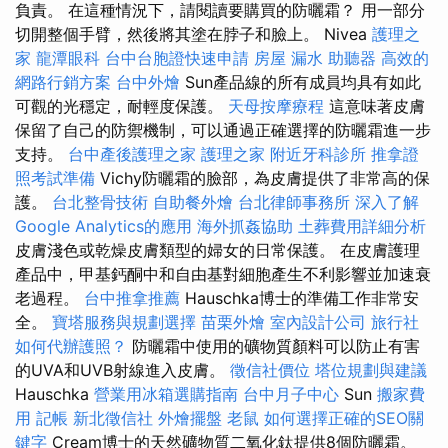
負責。 在這種情況下，請閱讀要購買的防曬霜？ 用一部分
切開整個手臂，然後將其塗在脖子和臉上。 Nivea
護理之
家
龍潭眼科
台中台胞證快速申請
房屋 漏水
助聽器
高效的
網路行銷方案
台中外燴
Sun產品線的所有成員均具有如此
可觀的光穩定，耐輕度保護。
天母按摩療程
這意味著皮膚
保留了自己的防禦機制，可以通過正確選擇的防曬霜進一步
支持。
台中產後護理之家
護理之家
附近牙科診所
推拿證
照考試準備
Vichy防曬霜的臉部，為皮膚提供了非常高的保
護。
台北整骨技術
自助餐外燴
台北律師事務所
深入了解
Google Analytics的應用
海外抓姦協助
土葬費用詳細分析
皮膚淺色或乾燥皮膚類型的婦女的日常保護。 在皮膚護理
產品中，甲基鈣酮中和自由基對細胞產生不利影響並加速衰
老過程。
台中推拿推薦
Hauschka博士的準備工作非常安
全。
寶塔服務與規劃選擇
苗栗外燴
室內設計公司
旅行社
如何代辦護照？
防曬霜中使用的礦物質顏料可以防止有害
的UVA和UVB射線進入皮膚。
徵信社價位
塔位規劃與建議
Hauschka
營業用冰箱選購指南
台中月子中心
Sun
搬家費
用
記帳
新北徵信社
外燴擺盤
老鼠
如何選擇正確的SEO關
鍵字
Cream博士的天然礦物質二氧化鈦提供8個防曬霜。