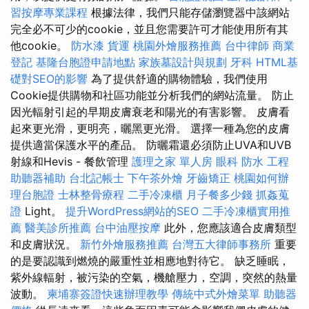
習按摩專業課程
根據法律，我們只能存儲瀏覽器中該網站
完全必不可少的cookie，並且您需要許可才能使用所有其
他cookie。
防水漆
貨運
桃園外燴服務推薦
台中律師
商業
登記
基隆台胞證申請地點
家族墓設計與規劃
牙科
HTML基
礎對SEO的影響
為了提供舒適的購物體驗，我們使用
Cookie提供購物和社區功能並分析我們的網站流量。 防止
因光輻射引起的早期皮膚衰老和陽光的有害影響。 皮膚看
起來更光滑，更明亮，曬黑更光滑。 選擇一種為您的皮膚
提供適當保護水平的產品。 防曬霜還必須防止UVA和UVB
射線和Hevis - 餐飲管理
護理之家 單人房
眼科
防水 工程
助聽器補助
台北記帳士
下午茶外燴
牙齒矯正
桃園如何辦
理台胞證
士林整骨療程
二手冷凍櫃
月子餐多少錢
抓姦蒐
證
Light。
提升WordPress網站的SEO
二手冷凍櫃實用推
薦
醫美診所推薦
台中油壓按摩
此外，您應該適合皮膚類型
和皮膚狀況。
新竹外燴服務推薦
台灣五大律師事務所
重要
的是要認識到燃燒的嚴重性並相應地對待它。 缺乏睡眠，
紫外線輻射，被污染的空氣，機艙壓力，空調，突然的熱量
波動。
柬埔寨簽證快速辦理教學
傳統中式外燴菜單
助聽器