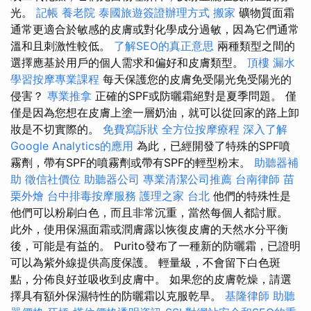
光。
記帳
養老院
泰國旅遊簽證辦理方式
搬家
礦物質面霜
通常更適合於敏感的皮膚或對化學成分過敏，因為它們通常
溫和且刺激性較低。
了解SEO的真正意思
兩種類型之間的
選擇應基於用戶的個人需求和偏好和皮膚類型。
頂樓 漏水
學習按摩專業課程
每天保護您的皮膚免受陽光免受陽光的
侵害？
專業推拿
正確的SPF或防曬霜絕對是夏季問題。 僅
僅是因為您想在皮膚上塗一層奶油，就可以從回家的路上卸
妝是不切實際的。
免費寫訴狀
全方位按摩療程
深入了解
Google Analytics的應用
為此，已經開發了特殊的SPF噴
霧劑，帶有SPF的噴霧劑或帶有SPF的輕型粉末。
助聽器補
助
徵信社價位
助聽器公司
專業清潔公司推薦
台南律師
苗
栗外燴
台中排毒按摩服務
護理之家 台北
他們的特殊性是
他們可以粉刷白色，而且非常沉重，當然每個人都討厭。
此外，使用保濕面霜或潤膚露以恢復皮膚的天然水分平衡
後，可能是有益的。 Purito發布了一種新的防曬霜，已證明
可以為紫外線提供高度保護。 輕量級，不會留下白色斑
點，分佈良好並吸收到皮膚中。 如果您的皮膚乾燥，請選
擇具有額外保濕特性的防曬霜以克服乾旱。
基隆律師
助聽