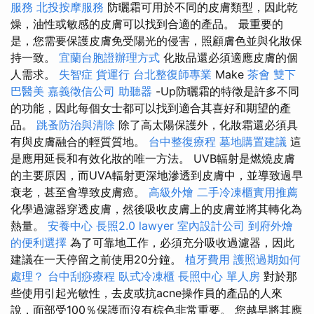
服務
北投按摩服務
防曬霜可用於不同的皮膚類型，因此乾
燥，油性或敏感的皮膚可以找到合適的產品。 最重要的
是，您需要保護皮膚免受陽光的侵害，照顧膚色並與化妝保
持一致。
宜蘭台胞證辦理方式
化妝品還必須適應皮膚的個
人需求。
失智症
貨運行
台北整復師專業
Make
茶會
雙下
巴醫美
嘉義徵信公司
助聽器
-Up防曬霜的特徵是許多不同
的功能，因此每個女士都可以找到適合其喜好和期望的產
品。
跳蚤防治與清除
除了高太陽保護外，化妝霜還必須具
有與皮膚融合的輕質質地。
台中整復療程
墓地購置建議
這
是應用延長和有效化妝的唯一方法。 UVB輻射是燃燒皮膚
的主要原因，而UVA輻射更深地滲透到皮膚中，並導致過早
衰老，甚至會導致皮膚癌。
高級外燴
二手冷凍櫃實用推薦
化學過濾器穿透皮膚，然後吸收皮膚上的皮膚並將其轉化為
熱量。
安養中心
長照2.0
lawyer
室內設計公司
到府外燴
的便利選擇
為了可靠地工作，必須充分吸收過濾器，因此
建議在一天停留之前使用20分鐘。
植牙費用
護照過期如何
處理？
台中刮痧療程
臥式冷凍櫃
長照中心 單人房
對於那
些使用引起光敏性，去皮或抗acne操作員的產品的人來
說，面部受100％保護而沒有棕色非常重要。 您越早將其應