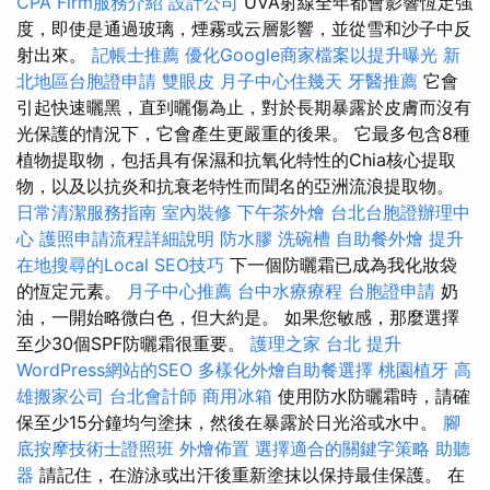
CPA Firm服務介紹
設計公司
UVA射線全年都會影響恆定強
度，即使是通過玻璃，煙霧或云層影響，並從雪和沙子中反
射出來。
記帳士推薦
優化Google商家檔案以提升曝光
新
北地區台胞證申請
雙眼皮
月子中心住幾天
牙醫推薦
它會
引起快速曬黑，直到曬傷為止，對於長期暴露於皮膚而沒有
光保護的情況下，它會產生更嚴重的後果。 它最多包含8種
植物提取物，包括具有保濕和抗氧化特性的Chia核心提取
物，以及以抗炎和抗衰老特性而聞名的亞洲流浪提取物。
日常清潔服務指南
室內裝修
下午茶外燴
台北台胞證辦理中
心
護照申請流程詳細說明
防水膠
洗碗槽
自助餐外燴
提升
在地搜尋的Local SEO技巧
下一個防曬霜已成為我化妝袋
的恆定元素。
月子中心推薦
台中水療療程
台胞證申請
奶
油，一開始略微白色，但大約是。 如果您敏感，那麼選擇
至少30個SPF防曬霜很重要。
護理之家 台北
提升
WordPress網站的SEO
多樣化外燴自助餐選擇
桃園植牙
高
雄搬家公司
台北會計師
商用冰箱
使用防水防曬霜時，請確
保至少15分鐘均勻塗抹，然後在暴露於日光浴或水中。
腳
底按摩技術士證照班
外燴佈置
選擇適合的關鍵字策略
助聽
器
請記住，在游泳或出汗後重新塗抹以保持最佳保護。 在