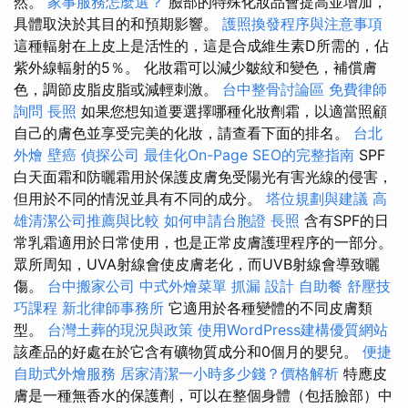
然。
家事服務怎麼選？
臉部的特殊化妝品會提高並增加，
具體取決於其目的和預期影響。
護照換發程序與注意事項
這種輻射在上皮上是活性的，這是合成維生素D所需的，佔
紫外線輻射的5％。 化妝霜可以減少皺紋和變色，補償膚
色，調節皮脂皮脂或減輕刺激。
台中整骨討論區
免費律師
詢問
長照
如果您想知道要選擇哪種化妝劑霜，以適當照顧
自己的膚色並享受完美的化妝，請查看下面的排名。
台北
外燴
壁癌
偵探公司
最佳化On-Page SEO的完整指南
SPF
白天面霜和防曬霜用於保護皮膚免受陽光有害光線的侵害，
但用於不同的情況並具有不同的成分。
塔位規劃與建議
高
雄清潔公司推薦與比較
如何申請台胞證
長照
含有SPF的日
常乳霜適用於日常使用，也是正常皮膚護理程序的一部分。
眾所周知，UVA射線會使皮膚老化，而UVB射線會導致曬
傷。
台中搬家公司
中式外燴菜單
抓漏
設計
自助餐
舒壓技
巧課程
新北律師事務所
它適用於各種變體的不同皮膚類
型。
台灣土葬的現況與政策
使用WordPress建構優質網站
該產品的好處在於它含有礦物質成分和0個月的嬰兒。
便捷
自助式外燴服務
居家清潔一小時多少錢？價格解析
特應皮
膚是一種無香水的保護劑，可以在整個身體（包括臉部）中