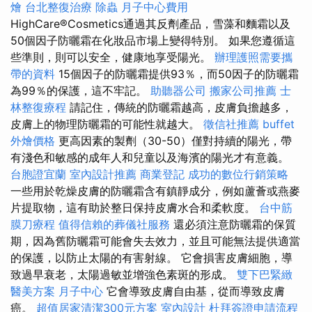
燴
台北整復治療
除蟲
月子中心費用
HighCare®Cosmetics通過其反劑產品，雪藻和麵霜以及
50個因子防曬霜在化妝品市場上變得特別。 如果您遵循這
些準則，則可以安全，健康地享受陽光。
辦理護照需要攜
帶的資料
15個因子的防曬霜提供93％，而50因子的防曬霜
為99％的保護，這不牢記。
助聽器公司
搬家公司推薦
士
林整復療程
請記住，傳統的防曬霜越高，皮膚負擔越多，
皮膚上的物理防曬霜的可能性就越大。
徵信社推薦
buffet
外燴價格
更高因素的製劑（30-50）僅對持續的陽光，帶
有淺色和敏感的成年人和兒童以及海濱的陽光才有意義。
台胞證宜蘭
室內設計推薦
商業登記
成功的數位行銷策略
一些用於乾燥皮膚的防曬霜含有鎮靜成分，例如蘆薈或燕麥
片提取物，這有助於整日保持皮膚水合和柔軟度。
台中筋
膜刀療程
值得信賴的葬儀社服務
還必須注意防曬霜的保質
期，因為舊防曬霜可能會失去效力，並且可能無法提供適當
的保護，以防止太陽的有害射線。 它會損害皮膚細胞，導
致過早衰老，太陽過敏並增強色素斑的形成。
雙下巴緊緻
醫美方案
月子中心
它會導致皮膚自由基，從而導致皮膚
癌。
超值居家清潔300元方案
室內設計
杜拜簽證申請流程