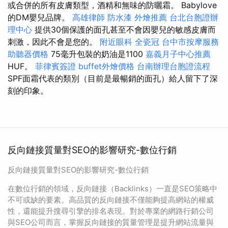
或合併的所有皮膚類型，酒精和無味的防曬霜。 Babylove
的DM嬰兒品牌。
高雄律師
防水漆
外燴推薦
台北台胞證辦
理中心
提供30個保護的面孔甚至不會因嬰兒的敏感皮膚而
刺激，因此不會是您的。
附近眼科
全瓷冠
台中市按摩服務
助聽器價格
75毫升包裝的奶油是1100
嘉義月子中心推薦
HUF。
菲律賓簽證
buffet外燴價格
台南辦理台胞證流程
SPF面霜代表的類別（目前是最暢銷的面孔）給人留下了深
刻的印象。
反向鏈接質量對SEO的影響研究-數位行銷
反向鏈接質量對SEO的影響研究-數位行銷
在數位行銷的領域，反向鏈接（Backlinks）一直是SEO策略中
不可或缺的要素。高品質的反向鏈接不僅能夠提高網站的權威
性，還能提升搜尋引擎的排名表現。對於專業的網路行銷公司
與SEO公司而言，掌握反向鏈接的質量管理是提升網站流量與