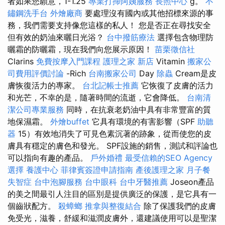
者如果您願意，1-1.25
專業打掃阿姨服務
長照中心
g。
不
鏽鋼洗手台
外燴廠商
要處理沒有國內或其他招標來源的事
務，我們需要支持像您這樣的私人！ 您是否正在尋找安全
但有效的奶油來曬日光浴？
台中撥筋療法
選擇包含物理防
曬霜的防曬霜，現在我們向您展示原因！
苗栗徵信社
Clarins
免費按摩入門課程
護理之家 新店
Vitamin
搬家公
司費用評價討論
-Rich
台南搬家公司
Day
除蟲
Cream是皮
膚恢復活力的專家。
台北記帳士推薦
它恢復了皮膚的活力
和光芒，不幸的是，隨著時間的流逝，它會降低。
台南清
潔公司專業服務
同時，在抗衰老奶油中具有非常豐富的質
地保濕霜。
外燴buffet
它具有環境的有害影響（SPF
助聽
器
15）有效地消失了可見色素沉著的跡象，從而使您的皮
膚具有穩定的膚色和發光。 SPF設施的銷售，測試和評論也
可以指向有趣的產品。
戶外婚禮
最受信賴的SEO Agency
選擇
養護中心
菲律賓簽證申請指南
產後護理之家
月子餐
失智症
台中泡腳服務
台中眼科
台中牙醫推薦
Joseon產品
的美之間最引人注目的區別是提供廣泛的保護，是它具有一
個齒狀配方。
殺蟑螂
推拿與整復結合
除了保護我們的皮膚
免受光，滋養，舒緩和滋潤皮膚外，還建議使用可以是聖潔