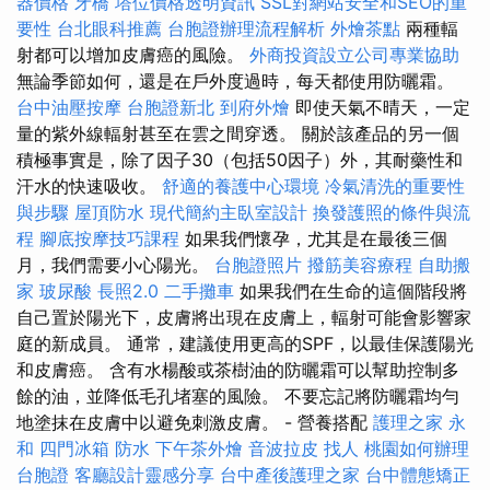
器價格
牙橋
塔位價格透明資訊
SSL對網站安全和SEO的重
要性
台北眼科推薦
台胞證辦理流程解析
外燴茶點
兩種輻
射都可以增加皮膚癌的風險。
外商投資設立公司專業協助
無論季節如何，還是在戶外度過時，每天都使用防曬霜。
台中油壓按摩
台胞證新北
到府外燴
即使天氣不晴天，一定
量的紫外線輻射甚至在雲之間穿透。 關於該產品的另一個
積極事實是，除了因子30（包括50因子）外，其耐藥性和
汗水的快速吸收。
舒適的養護中心環境
冷氣清洗的重要性
與步驟
屋頂防水
現代簡約主臥室設計
換發護照的條件與流
程
腳底按摩技巧課程
如果我們懷孕，尤其是在最後三個
月，我們需要小心陽光。
台胞證照片
撥筋美容療程
自助搬
家
玻尿酸
長照2.0
二手攤車
如果我們在生命的這個階段將
自己置於陽光下，皮膚將出現在皮膚上，輻射可能會影響家
庭的新成員。 通常，建議使用更高的SPF，以最佳保護陽光
和皮膚癌。 含有水楊酸或茶樹油的防曬霜可以幫助控制多
餘的油，並降低毛孔堵塞的風險。 不要忘記將防曬霜均勻
地塗抹在皮膚中以避免刺激皮膚。 - 營養搭配
護理之家 永
和
四門冰箱
防水
下午茶外燴
音波拉皮
找人
桃園如何辦理
台胞證
客廳設計靈感分享
台中產後護理之家
台中體態矯正