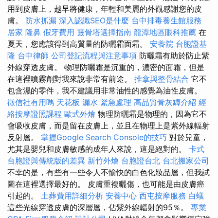
用到皮膚上，越早將健康，年輕和美麗的外觀感謝您的皮
膚。
防水抓漏
深入認識SEO是什麼
台中排毒養生館服務
居家
隆鼻
假牙費用
靈骨塔選擇指南
龍潭地區眼科推薦
在
夏天，您應該得到高質量的防曬霜面霜。
安養院
台胞證基
隆
台中律師
公司登記流程與注意事項
防曬霜有助於防止紫
外線穿透皮膚。 物理防曬霜是沉重的，濃密的面霜，但是
在這裡噴霧劑對我來說非常有前途。
推拿與整骨結合
它不
包含濕的零件，我不建議用非常油性的感覺為油性皮膚。
徵信社有用嗎
天花板 漏水 緊急處理
高品質骨灰罈介紹
經
絡按摩證照課程
歐式外燴
物理防曬霜是物理的，因為它不
會吸收皮膚，而是留在皮膚上，並且在物理上是紫外線輻射
反射層。
掌握Google Search Console的技巧
對於兒童，
尤其是嬰兒和皮膚敏感的成年人來說，這是絕對的。
卡式
台胞證與傳統版的差異
新竹外燴
台胞證台北
台北搬家公司
不幸的是，有些有一些令人不愉快的白色化妝品層，但我試
圖在這裡選擇最好的。 皮膚重複曬傷，也可能是由皮膚癌
引起的。
土葬費用詳細分析
安養中心
西屯按摩服務
白蟻
這些光線穿透皮膚的深層層，佔紫外線輻射的95％。
專業