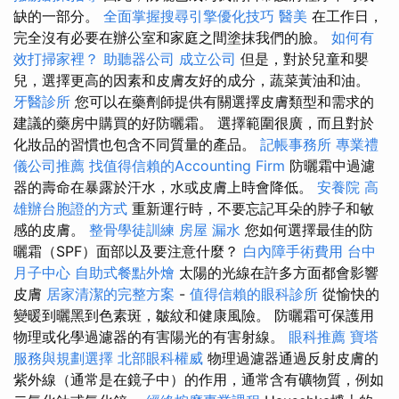
缺的一部分。
全面掌握搜尋引擎優化技巧
醫美
在工作日，
完全沒有必要在辦公室和家庭之間塗抹我們的臉。
如何有
效打掃家裡？
助聽器公司
成立公司
但是，對於兒童和嬰
兒，選擇更高的因素和皮膚友好的成分，蔬菜黃油和油。
牙醫診所
您可以在藥劑師提供有關選擇皮膚類型和需求的
建議的藥房中購買的好防曬霜。 選擇範圍很廣，而且對於
化妝品的習慣也包含不同質量的產品。
記帳事務所
專業禮
儀公司推薦
找值得信賴的Accounting Firm
防曬霜中過濾
器的壽命在暴露於汗水，水或皮膚上時會降低。
安養院
高
雄辦台胞證的方式
重新運行時，不要忘記耳朵的脖子和敏
感的皮膚。
整骨學徒訓練
房屋 漏水
您如何選擇最佳的防
曬霜（SPF）面部以及要注意什麼？
白內障手術費用
台中
月子中心
自助式餐點外燴
太陽的光線在許多方面都會影響
皮膚
居家清潔的完整方案
-
值得信賴的眼科診所
從愉快的
變暖到曬黑到色素斑，皺紋和健康風險。 防曬霜可保護用
物理或化學過濾器的有害陽光的有害射線。
眼科推薦
寶塔
服務與規劃選擇
北部眼科權威
物理過濾器通過反射皮膚的
紫外線（通常是在鏡子中）的作用，通常含有礦物質，例如