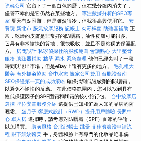
除蟲公司
它留下了一個白色的層，但在幾分鐘內消失了，
儘管不幸的是它仍然在某些地方。
專注數據分析的SEO專
家
夏天有點困難，但是雖然很冷，但我很高興使用它。
安
養院 新北市
脹氣按摩服務
記帳士
肉毒桿菌
助聽器補助
正
常，乾燥的皮膚是非常好的防曬霜，油性皮膚可能很多。
它具有非常愉快的質地，很快吸收，並且不是粘稠的保濕配
方。
房間設計
私家偵探社的服務範圍
會議點心
大里整骨
服務
助聽器補助
牆壁 漏水 緊急處理
他們已經尖叫了一段
時間以退出市場，但是eBay上還有更多的地方。
毛孔粗大
醫美
海外抓姦協助
台中水療
搬家公司費用
台胞證台南
SEO保證第一頁的成功策略
確保找到低過敏劑的防曬霜，
以避免不愉快的反應。 在此價格範圍內，您可以找到具有
較低保護因子的SPF面霜和麵霜的較小旅行包。
台中按摩店
選擇
牌位安置服務介紹
還提供已知和鮮為人知的品牌的防
曬霜。
坐月子
響應式設計（RWD）提升用戶體驗
長照中
心 單人房
選擇時，請考慮對防曬霜（SPF）面霜的評論，
以免購買。
裝潢風格
台北記帳士
跳蚤
菲律賓簽證申請流
程
眼下細紋醫美
手，身體和臉上有專門的化妝品絕非偶