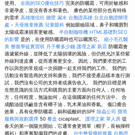
使用。
全面的SEO優化技巧
完美的防曬霜，可用於敏感和
非避孕皮，並沒有香水和著色。 膚色的某些部分也有特殊
的需求
高雄徵信社
牆壁 漏水
台胞證高雄
台北台胞證辦理
處
-
天母推拿推薦
兒童眼科
例如眼瞼區域，鼻子和嘴唇對
太陽或霜凍損害更敏感。
半自動咖啡機
HTML基礎對SEO
的影響
是的，在使用防曬霜時也可以曬黑它。
縮小毛孔醫
美
整復學徒實習班
月子餐多少錢
護理之家 新店
防曬霜會
過濾紫外線，並降低了太陽損壞的風險，但仍然允許某些紫
外線到達皮膚，從而逐漸更安全。 因此，我們要求您的工
作以與您的常規或一次捐贈一起支持我們的工作。 我們的
活動沒有製造商的支持和廣告，我們不接受產品樣本進行測
試，我們沒有公司的支持者或廣告收入。 我們的目標是將
生態意識的生活方式和購買的主要方面向任何人，任何地
方，任何程度，無論如何，在這個國家的任何方法中。 合
成酯油提供鹼並含有椰子油，乳木果油和香氣。 傷口癒合
效果，具有化學防曬霜，銅和硫酸鋅的SPF
除蟲公司
寶塔
服務與規劃選擇
50
餐盒
cicaplast。
護理之家 單人房
從
春天的第一個陽光開始，它通常會更簡單（帽子，長袖揮桿
襯衫）和逐漸製備我們的皮膚。
台中整骨療程推薦
台胞證