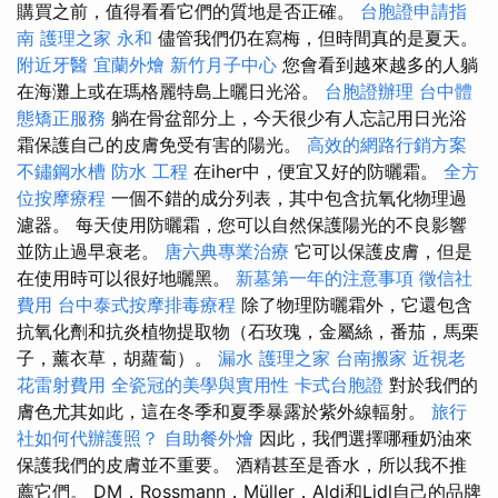
購買之前，值得看看它們的質地是否正確。
台胞證申請指
南
護理之家 永和
儘管我們仍在寫梅，但時間真的是夏天。
附近牙醫
宜蘭外燴
新竹月子中心
您會看到越來越多的人躺
在海灘上或在瑪格麗特島上曬日光浴。
台胞證辦理
台中體
態矯正服務
躺在骨盆部分上，今天很少有人忘記用日光浴
霜保護自己的皮膚免受有害的陽光。
高效的網路行銷方案
不鏽鋼水槽
防水 工程
在iher中，便宜又好的防曬霜。
全方
位按摩療程
一個不錯的成分列表，其中包含抗氧化物理過
濾器。 每天使用防曬霜，您可以自然保護陽光的不良影響
並防止過早衰老。
唐六典專業治療
它可以保護皮膚，但是
在使用時可以很好地曬黑。
新墓第一年的注意事項
徵信社
費用
台中泰式按摩排毒療程
除了物理防曬霜外，它還包含
抗氧化劑和抗炎植物提取物（石玫瑰，金屬絲，番茄，馬栗
子，薰衣草，胡蘿蔔）。
漏水
護理之家
台南搬家
近視老
花雷射費用
全瓷冠的美學與實用性
卡式台胞證
對於我們的
膚色尤其如此，這在冬季和夏季暴露於紫外線輻射。
旅行
社如何代辦護照？
自助餐外燴
因此，我們選擇哪種奶油來
保護我們的皮膚並不重要。 酒精甚至是香水，所以我不推
薦它們。 DM，Rossmann，Müller，Aldi和Lidl自己的品牌