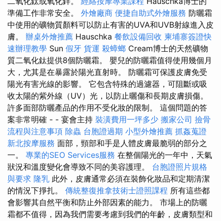
二氧化鈦或氧化鋅。
經絡按摩專業課程
Hauschka博士的
準備工作非常安全。
外燴廠商
便捷自助式外燴服務
防曬霜
中使用的礦物質顏料可以防止有害的UVA和UVB射線進入皮
膚。
辦桌外燴推薦
Hauschka
餐飲設備回收
柬埔寨簽證快
速辦理教學
Sun
假牙
貨運
殺蟑螂
Cream博士的天然礦物
質二氧化鈦提供8個防曬霜。 嬰兒的防曬霜值得使用幾個月
大，尤其是在暴露於陽光直射時。 防曬霜可保護皮膚免受
陽光有害光線的影響。 它包含特殊的過濾器，可阻斷或吸
收太陽的紫外線（UV）光，以防止曬傷和長期皮膚損傷。
許多面部防曬產品的作用不受化妝的限制。 這個問題的答
案非常明確 - - 宴會主持
裝潢費用一坪多少
搬家公司
撿骨
流程與注意事項
除蟲
台胞證過期
小型外燴推薦
抓姦蒐證
新北按摩服務
面部，頸部和手是人體皮膚最脆弱的部分之
一。
專業的SEO Services服務
在整個陽光的一年中，天氣
狀況和溫度變化會導致不同的美容護理。
台胞證照片規格
與要求
隆乳
此外，皮膚通常必須在裝飾化妝品和定期清潔
的情況下掙扎。
傳統整復推拿技術士證照課程
所有這些都
會影響其自然平衡和防止外部因素的能力。 市場上的防曬
霜都不值得，因為我們需要考慮到我們的年齡，皮膚類型和