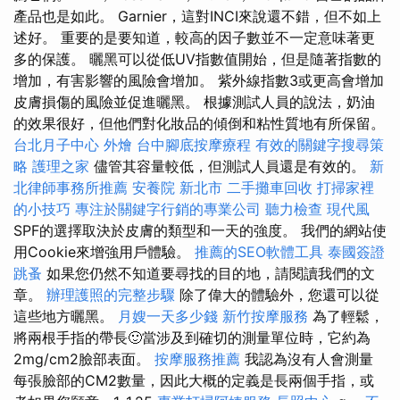
產品也是如此。 Garnier，這對INCI來說還不錯，但不如上
述好。 重要的是要知道，較高的因子數並不一定意味著更
多的保護。 曬黑可以從低UV指數值開始，但是隨著指數的
增加，有害影響的風險會增加。 紫外線指數3或更高會增加
皮膚損傷的風險並促進曬黑。 根據測試人員的說法，奶油
的效果很好，但他們對化妝品的傾倒和粘性質地有所保留。
台北月子中心
外燴
台中腳底按摩療程
有效的關鍵字搜尋策
略
護理之家
儘管其容量較低，但測試人員還是有效的。
新
北律師事務所推薦
安養院 新北市
二手攤車回收
打掃家裡
的小技巧
專注於關鍵字行銷的專業公司
聽力檢查
現代風
SPF的選擇取決於皮膚的類型和一天的強度。 我們的網站使
用Cookie來增強用戶體驗。
推薦的SEO軟體工具
泰國簽證
跳蚤
如果您仍然不知道要尋找的目的地，請閱讀我們的文
章。
辦理護照的完整步驟
除了偉大的體驗外，您還可以從
這些地方曬黑。
月嫂一天多少錢
新竹按摩服務
為了輕鬆，
將兩根手指的帶長🙂當涉及到確切的測量單位時，它約為
2mg/cm2臉部表面。
按摩服務推薦
我認為沒有人會測量
每張臉部的CM2數量，因此大概的定義是長兩個手指，或