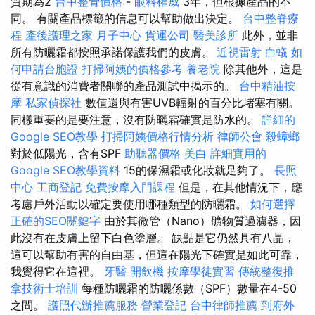
質期為2
台中整骨價格
-
眼科權威
3年，但根據產品的不
同。 有關產品標籤的信息可以幫助做出決定。
台中整脊療
程
產後護理之家 月子中心
貨運公司
醫美診所
此外，並非
所有防曬霜都按照承諾保護我們的皮膚。
近視雷射
白蟻
如
何申請台胞證
打掃阿姨的價格參考
養老院
除其他外，這是
從有意識的消費者關聯的產品測試中揭示的。
台中精油按
摩
私家偵探社
數值還與有害UVB輻射的百分比堵塞有關。
同樣重要的是要注意，沒有防曬霜確實是防水的。
詳細的
Google SEO教學
打掃阿姨價格行情分析
律師公會
殺蟑螂
對於低陽光，含有SPF
助聽器價格
美白
詳細實用的
Google SEO教學資料
15的保濕霜或化妝就足夠了。
長照
中心
工商登記
免費按摩入門課程
但是，在其他情況下，應
考慮戶外活動以確定要使用哪種類型的防曬霜。
如何選擇
正確的SEO關鍵字
由於其微管（Nano）礦物質過濾器，因
此沒有在皮膚上留下白色塗層。 缺點是它仍然具有八晶，
這可以幫助有害的自由基，但這在陽光下確實是如此可靠，
我覺得它在這裡。
牙醫
開飲機
按摩學徒實習
傳統整復推
拿技術士培訓
每種防曬霜的防曬係數（SPF）數量在4-50
之間。
護照代辦推薦服務
營業登記
台中律師推薦
到府外