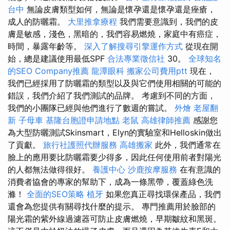
台中
無論皮膚類型如何，無論是懷孕還是懷孕還是痤瘡，
成人的防曬霜。
大里推拿療程
我們需要意識到，我們的皮
膚是敏感，淺色，黑暗的，我們容易燃燒，家庭中有癌症，
時間，暴露年齡等。
深入了解搜尋引擎運作方式
從現在開
始，總是建議使用最低SPF
合法專業徵信社
30。
全球知名
的SEO Company推薦
龍潭眼科
搬家公司費用ptt
現在，
我們已經採用了防曬霜的類型以及與它們使用相關的可能的
錯誤，我們介紹了我們測試的品牌。 考慮到不同的方面，
我們的小團隊已經與他們進行了數週的嘗試。
外燴
老屋翻
新
子母車
基隆台胞證申請地點
老鼠
高雄律師推薦
感謝您
為大型防曬測試Skinsmart，Elyn的實驗室和Helloskin做出
了貢獻。
旅行社護照代辦服務
高雄搬家
此外，我們通常在
臉上的應用要比防曬霜要少得多，因此任何使用前者對陽光
的人都無法做得很好。
養護中心
沙鹿按摩服務
在有意識的
消費者協會的專家的幫助下，成為一條黑帶，覆蓋綠色洗
滌！
全面的SEO策略
植牙
如果您真正尋找環保產品，我們
還會為您提供有關尋找什麼的提示。 專門推薦用於臉部的
陽光霜的紫外線過濾器可防止皮膚燃燒，早期皺紋和黑斑。