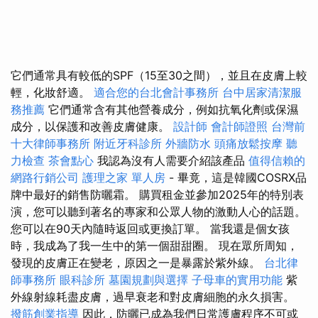
它們通常具有較低的SPF（15至30之間），並且在皮膚上較
輕，化妝舒適。
適合您的台北會計事務所
台中居家清潔服
務推薦
它們通常含有其他營養成分，例如抗氧化劑或保濕
成分，以保護和改善皮膚健康。
設計師
會計師證照
台灣前
十大律師事務所
附近牙科診所
外牆防水
頭痛放鬆按摩
聽
力檢查
茶會點心
我認為沒有人需要介紹該產品
值得信賴的
網路行銷公司
護理之家 單人房
- 畢竟，這是韓國COSRX品
牌中最好的銷售防曬霜。 購買租金並參加2025年的特別表
演，您可以聽到著名的專家和公眾人物的激動人心的話題。
您可以在90天內隨時返回或更換訂單。 當我還是個女孩
時，我成為了我一生中的第一個甜甜圈。 現在眾所周知，
發現的皮膚正在變老，原因之一是暴露於紫外線。
台北律
師事務所
眼科診所
墓園規劃與選擇
子母車的實用功能
紫
外線射線耗盡皮膚，過早衰老和對皮膚細胞的永久損害。
撥筋創業指導
因此，防曬已成為我們日常護膚程序不可或