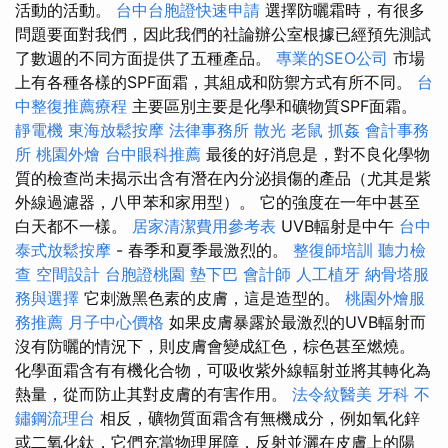
活動的活動。
台中台胞證快速申請
選擇防曬霜時，有很多
問題要面對我們，因此我們的社論辦公室根據已經預先測試
了數週的不同方面提供了五種產品。
專業的SEO公司
市場
上有各種各樣的SPF面霜，其組成和防禦方式有所不同。
台
中整復推薦療程
主要區別主要是化學和礦物質SPF面霜。
靜電機
東海放鬆按摩
法律事務所
散光
老鼠
抓姦
會計事務
所
桃園外燴
台中眼科推薦
最後的好消息是，對不良化學物
質的檢查尚未揭示出含有潛在內分泌損傷的產品（尤其是紫
外線過濾器，八甲苯和家用型）。 它的強度在一年中甚至
白天都不一樣。
居家清潔費用參考表
UVB輻射是中午
台中
泰式放鬆按摩
- 春季和夏季最激烈的。
整復師培訓
聽力檢
查
空間設計
台胞證桃園
墊下巴
會計師
人工植牙
納骨塔服
務與選擇
它刺激黑色素的皮膚，這是造型的。
桃園外燴服
務推薦
月子中心價格
如果皮膚暴露於最激烈的UVB輻射而
沒有防曬的情況下，則皮膚會變成紅色，棕色甚至燃燒。
化學面霜含有有機化合物，可吸收紫外線輻射並將其轉化為
熱量，從而防止其對皮膚的有害作用。
法令紋醫美
牙科
不
鏽鋼流理台
相反，礦物質面霜含有無機成分，例如氧化鋅
或二氧化鈦，它們充當物理屏障，反射並灑在皮膚上的陽