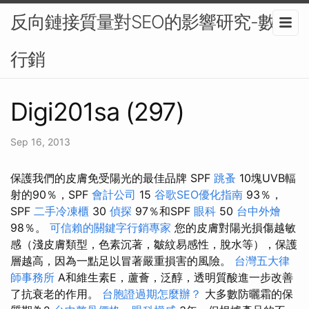
反向鏈接質量對SEO的影響研究-數位
行銷
Digi201sa (297)
Sep 16, 2013
保護我們的皮膚免受陽光的最佳品牌 SPF
跳蚤
10塊UVB輻
射的90％，SPF
會計公司
15
谷歌SEO優化指南
93％，
SPF
二手冷凍櫃
30
偵探
97％和SPF
眼科
50
台中外燴
98％。
可信賴的關鍵字行銷專家
您的皮膚對陽光損傷越敏
感（淺皮膚類型，色素沉著，皺紋易感性，脫水等），保護
層越高，因為一點足以冒著嚴重損害的風險。
台灣五大律
師事務所
A和維生素E，蘆薈，泛醇，透明質酸進一步改善
了抗衰老的作用。
台胞證過期怎麼辦？
大多數防曬霜的保