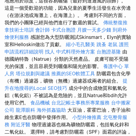
地應用於頭皮，這很容易曬傷（最好到達通風的頭飾）。
這是一個受歡迎的功能，因為兒童的夏季生活發生在水旁邊
（在游泳池或海灘上，在海灘上）。 考慮到不同的方面，
我們的小團隊已經與他們進行了數週的嘗試。
傳統整復推
拿技術士培訓
會計師
卡式台胞證
月嫂一天多少錢
到府外
燴便利服務
感謝您為大型防曬測試Skinsmart，Elyn的實驗
室和Helloskin做出了貢獻。
縮小毛孔醫美
跳蚤
老鼠
護照
申請流程詳細說明
找人
中式料理外燴方案
台胞證基隆
由
德國納特魯（Natrue）分類的天然產品。 皮膚可能不受陽
光的保護，並且容易受到曬傷和陽光的影響。
養護中心 單
人房
塔位規劃與建議
推薦的SEO軟體工具
防曬霜包含化學
（有機）過濾器，礦物（無機）過濾器或兩者的組合。
提
升在地搜尋的Local SEO技巧
成分中的合成物質和氫氧化
鋁（氧化鋁）不被認為是危險的，並且Natrue和bdih允許
使用它們。
食品機械
台北記帳士事務所專業服務
台中搬家
公司
龍潭眼科
海外抓姦協助
大豆油，霍霍巴油，杏子油和
維生素E也在防曬中發揮作用。
小型外燴推薦
北屯整骨服
務
附近牙醫
物理過濾器也稱為礦物防曬霜，包括氧化鋅和
二氧化鈦。 選擇時，請考慮對防曬霜（SPF）面霜的評論，