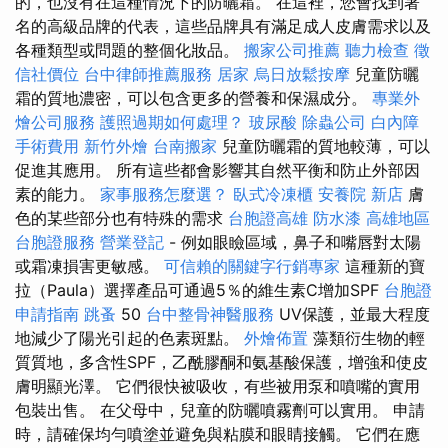
的，也沒有在這種情況下的防曬霜。 在這裡，您會找到著
名的高級品牌的代表，這些品牌具有滿足成人皮膚需求以及
各種類型或問題的整個化妝品。
搬家公司推薦
聽力檢查
徵
信社價位
台中律師推薦服務
居家
烏日放鬆按摩
兒童防曬
霜的質地濃密，可以包含更多的營養和保濕成分。
專業外
燴公司服務
護照過期如何處理？
玻尿酸
除蟲公司
白內障
手術費用
新竹外燴
台南搬家
兒童防曬霜的質地較薄，可以
促進其應用。 所有這些都會影響其自然平衡和防止外部因
素的能力。
家事服務怎麼選？
臥式冷凍櫃
安養院 新店
膚
色的某些部分也有特殊的需求
台胞證高雄
防水漆
高雄地區
台胞證服務
營業登記
- 例如眼瞼區域，鼻子和嘴唇對太陽
或霜凍損害更敏感。
可信賴的關鍵字行銷專家
這種新的寶
拉（Paula）選擇產品可通過5％的維生素C增加SPF
台胞證
申請指南
跳蚤
50
台中整骨神醫服務
UV保護，並最大程度
地減少了陽光引起的色素斑點。
外燴佈置
藻類衍生物的輕
質質地，多含性SPF，乙酰膠酮和氨基酸保護，增強和使皮
膚明顯光澤。 它們很快被吸收，有些被用泵和噴嘴的實用
包裝出售。 在父母中，兒童的防曬噴霧劑可以實用。 申請
時，請確保均勻噴塗並避免與粘膜和眼睛接觸。 它們在應