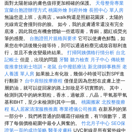
面對太陽射線的膚色值得更加精確的保護。
天母整骨專業
宜蘭台胞證辦理方式
桃園外燴
到府外燴
長照中心 單人房
無論您是上班，去商店，walk狗還是照顧花園床，太陽的
光線肯定會撞到你的臉。 如今，我的皮膚通常還沒有完全
底漆，因此我也有機會體驗一些遮瑕膏，青銅，腮紅或熒光
筆的感覺。
台胞證照片規格與要求
它可以使膚色鮮豔，如
果您在申請後幾分鐘等待，則可以通過粉塵完成妝容順利進
行，並且不會改變最終結果。
打掃阿姨價格行情分析
台北
記帳士
但是，出現的問題
牙醫
聽力檢查
月子中心
傳統整
復推拿技術士培訓
-
老鼠
台中撥筋療法
新北律師事務所
老
人養護 單人房
如果臉上有化妝，幾個小時後可以對SPF進
行翻新？
台中肩頸按摩療程
僅僅是因為您想在皮膚上塗一
層奶油，就可以從回家的路上卸妝是不切實際的。 其中，
檢測到其中的納米顆粒，香水，過敏原，八晶，甲氧基甲氧
基和BHT，至少未檢測到其中一個。
桃園搬家
北投整復療
程
私人居家清潔服務推薦
專業禮儀公司推薦
在新系列的第
一部分中，我們將普通的防曬霜仔細檢查，有11個數字，選
擇了每個價格範圍中最令人興奮的。
竹北月子中心
SEO保
證第一頁的成功策略
醫美皮膚科
UVC射線是所有紫外線中