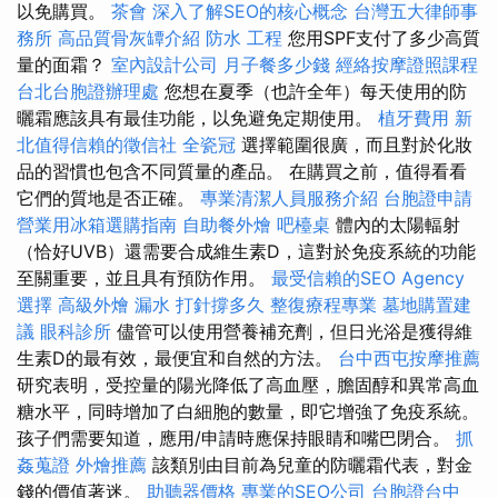
以免購買。
茶會
深入了解SEO的核心概念
台灣五大律師事
務所
高品質骨灰罈介紹
防水 工程
您用SPF支付了多少高質
量的面霜？
室內設計公司
月子餐多少錢
經絡按摩證照課程
台北台胞證辦理處
您想在夏季（也許全年）每天使用的防
曬霜應該具有最佳功能，以免避免定期使用。
植牙費用
新
北值得信賴的徵信社
全瓷冠
選擇範圍很廣，而且對於化妝
品的習慣也包含不同質量的產品。 在購買之前，值得看看
它們的質地是否正確。
專業清潔人員服務介紹
台胞證申請
營業用冰箱選購指南
自助餐外燴
吧檯桌
體內的太陽輻射
（恰好UVB）還需要合成維生素D，這對於免疫系統的功能
至關重要，並且具有預防作用。
最受信賴的SEO Agency
選擇
高級外燴
漏水 打針撐多久
整復療程專業
墓地購置建
議
眼科診所
儘管可以使用營養補充劑，但日光浴是獲得維
生素D的最有效，最便宜和自然的方法。
台中西屯按摩推薦
研究表明，受控量的陽光降低了高血壓，膽固醇和異常高血
糖水平，同時增加了白細胞的數量，即它增強了免疫系統。
孩子們需要知道，應用/申請時應保持眼睛和嘴巴閉合。
抓
姦蒐證
外燴推薦
該類別由目前為兒童的防曬霜代表，對金
錢的價值著迷。
助聽器價格
專業的SEO公司
台胞證台中