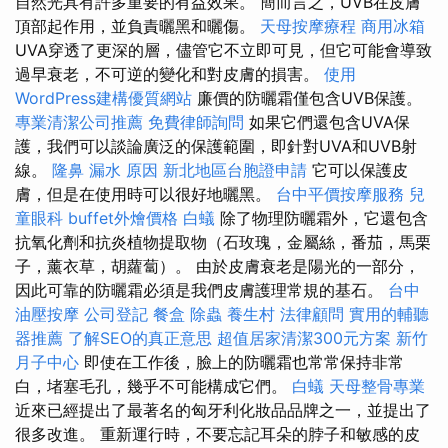
自然光具有許多重要的有益效果。 簡而言之，UVB在皮膚
頂部起作用，並負責曬黑和曬傷。
天母按摩療程
商用冰箱
UVA穿透了更深的層，儘管它不立即可見，但它可能會導致
過早衰老，不可逆的變化和對皮膚的損害。
使用
WordPress建構優質網站
廉價的防曬霜僅包含UVB保護。
專業清潔公司推薦
免費律師詢問
如果它們還包含UVA保
護，我們可以談論廣泛的保護範圍，即針對UVA和UVB射
線。
隆鼻
漏水 原因
新北地區台胞證申請
它可以保護皮
膚，但是在使用時可以很好地曬黑。
台中平價按摩服務
兒
童眼科
buffet外燴價格
白蟻
除了物理防曬霜外，它還包含
抗氧化劑和抗炎植物提取物（石玫瑰，金屬絲，番茄，馬栗
子，薰衣草，胡蘿蔔）。 由於皮膚衰老是陽光的一部分，
因此可靠的防曬霜必須是我們皮膚護理常規的基石。
台中
油壓按摩
公司登記
餐盒
除蟲
養生村
法律顧問
實用的輔聽
器推薦
了解SEO的真正意思
超值居家清潔300元方案
新竹
月子中心
即使在工作後，臉上的防曬霜也常常保持非常
白，堵塞毛孔，幾乎不可能構成它們。
白蟻
天母整骨專業
近來已經提出了最著名的匈牙利化妝品品牌之一，並提出了
很多改進。 重新運行時，不要忘記耳朵的脖子和敏感的皮