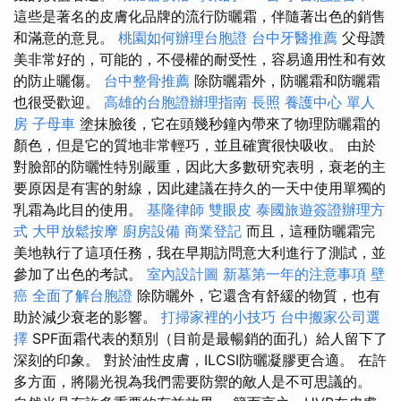
這些是著名的皮膚化品牌的流行防曬霜，伴隨著出色的銷售
和滿意的意見。
桃園如何辦理台胞證
台中牙醫推薦
父母讚
美非常好的，可能的，不侵權的耐受性，容易適用性和有效
的防止曬傷。
台中整骨推薦
除防曬霜外，防曬霜和防曬霜
也很受歡迎。
高雄的台胞證辦理指南
長照
養護中心 單人
房
子母車
塗抹臉後，它在頭幾秒鐘內帶來了物理防曬霜的
顏色，但是它的質地非常輕巧，並且確實很快吸收。 由於
對臉部的防曬性特別嚴重，因此大多數研究表明，衰老的主
要原因是有害的射線，因此建議在持久的一天中使用單獨的
乳霜為此目的使用。
基隆律師
雙眼皮
泰國旅遊簽證辦理方
式
大甲放鬆按摩
廚房設備
商業登記
而且，這種防曬霜完
美地執行了這項任務，我在早期訪問意大利進行了測試，並
參加了出色的考試。
室內設計圖
新墓第一年的注意事項
壁
癌
全面了解台胞證
除防曬外，它還含有舒緩的物質，也有
助於減少衰老的影響。
打掃家裡的小技巧
台中搬家公司選
擇
SPF面霜代表的類別（目前是最暢銷的面孔）給人留下了
深刻的印象。 對於油性皮膚，ILCSI防曬凝膠更合適。 在許
多方面，將陽光視為我們需要防禦的敵人是不可思議的。