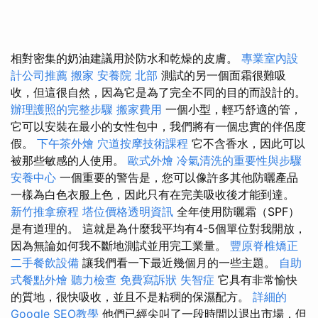
相對密集的奶油建議用於防水和乾燥的皮膚。
專業室內設
計公司推薦
搬家
安養院 北部
測試的另一個面霜很難吸
收，但這很自然，因為它是為了完全不同的目的而設計的。
辦理護照的完整步驟
搬家費用
一個小型，輕巧舒適的管，
它可以安裝在最小的女性包中，我們將有一個忠實的伴侶度
假。
下午茶外燴
穴道按摩技術課程
它不含香水，因此可以
被那些敏感的人使用。
歐式外燴
冷氣清洗的重要性與步驟
安養中心
一個重要的警告是，您可以像許多其他防曬產品
一樣為白色衣服上色，因此只有在完美吸收後才能到達。
新竹推拿療程
塔位價格透明資訊
全年使用防曬霜（SPF）
是有道理的。 這就是為什麼我平均有4-5個單位對我開放，
因為無論如何我不斷地測試並用完工業量。
豐原脊椎矯正
二手餐飲設備
讓我們看一下最近幾個月的一些主題。
自助
式餐點外燴
聽力檢查
免費寫訴狀
失智症
它具有非常愉快
的質地，很快吸收，並且不是粘稠的保濕配方。
詳細的
Google SEO教學
他們已經尖叫了一段時間以退出市場，但