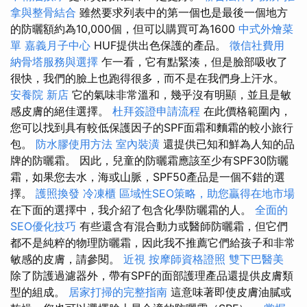
拿與整骨結合
雖然要求列表中的第一個也是最後一個地方
的防曬額約為10,000個，但可以購買可為1600
中式外燴菜
單
嘉義月子中心
HUF提供出色保護的產品。
徵信社費用
納骨塔服務與選擇
乍一看，它有點緊湊，但是臉部吸收了
很快，我們的臉上也跑得很多，而不是在我們身上汗水。
安養院 新店
它的氣味非常溫和，幾乎沒有明顯，並且是敏
感皮膚的絕佳選擇。
杜拜簽證申請流程
在此價格範圍內，
您可以找到具有較低保護因子的SPF面霜和麵霜的較小旅行
包。
防水膠使用方法
室內裝潢
還提供已知和鮮為人知的品
牌的防曬霜。 因此，兒童的防曬霜應該至少有SPF30防曬
霜，如果您去水，海或山脈，SPF50產品是一個不錯的選
擇。
護照換發
冷凍櫃
區域性SEO策略，助您贏得在地市場
在下面的選擇中，我介紹了包含化學防曬霜的人。
全面的
SEO優化技巧
有些還含有混合動力或醫師防曬霜，但它們
都不是純粹的物理防曬霜，因此我不推薦它們給孩子和非常
敏感的皮膚，請參閱。
近視
按摩師資格證照
雙下巴醫美
除了防護過濾器外，帶有SPF的面部護理產品還提供皮膚類
型的組成。
居家打掃的完整指南
這意味著即使皮膚油膩或