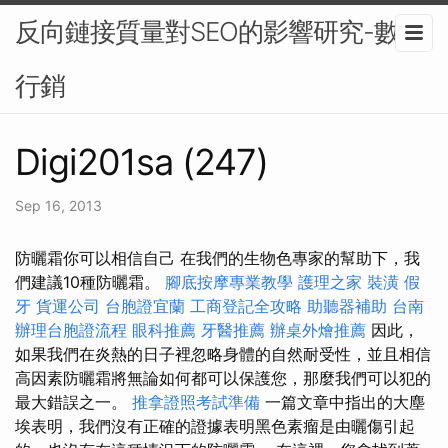
反向鏈接質量對SEO的影響研究-數位
行銷
Digi201sa (247)
Sep 16, 2013
防曬霜你可以相信自己 在我們的生物色專家的幫助下，我
們建議10種防曬霜。
腳底按摩專業教學
護理之家
裝潢
假
牙
貨運公司
台胞證宜蘭
工商登記全攻略
助聽器補助
台南
辦理台胞證流程
眼科推薦
牙醫推薦
辦桌外燴推薦
因此，
如果我們在炎熱的日子裡忽略身體的自然耐受性，並且相信
高因素防曬霜將無論如何都可以保護您，那麼我們可以犯的
最大錯誤之一。
推拿證照考試準備
一篇文章中指出的大塵
埃表明，我們沒有正確的證據表明黑色素瘤是由曬傷引起