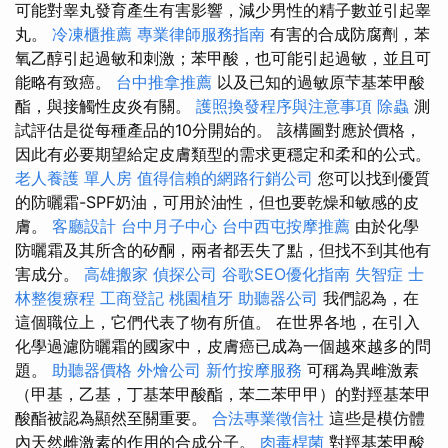
可能對睾丸發育產生有害影響，減少男性的精子數並引起睾
丸。
冷凍櫃推薦
專業律師服務指南
有害的合成防腐劑，苯
氧乙醇引起過敏和刺激；苯甲酸，也可能引起過敏，並且可
能略有致癌。
台中推拿推薦
以及已知的過敏原芐基苯甲酸
酯，與接觸性皮炎有關。
護照換發程序與注意事項
除蟲
測
試評估是從每種產品的10分開始的。 該構圖對應於價格，
因此有必要期望給定皮膚類型的需求更穩定和柔和的公式。
老人養護 單人房
值得信賴的網路行銷公司
您可以找到優質
的防曬霜-SPF奶油，可用於油性，但也要乾燥和敏感的皮
膚。
客廳設計
台中月子中心
台中西屯按摩推薦
由於化學
防曬霜及其所含的矽酮，兩者都丟失了點，但找不到其他有
害成分。
高雄搬家
偵探公司
谷歌SEO優化指南
失智症
士
林整復療程
工商登記
桃園植牙
助聽器公司
我們認為，在
這個職位上，它們代表了物有所值。 在世界各地，在引入
化學過濾防曬霜的國家中，皮膚癌已成為一個越來越多的問
題。
助聽器價格
外燴公司
新竹按摩服務
可稱為異雌激素
（甲基，乙基，丁基苯甲酸酯，苯二苯甲甲）的對羥基苯甲
酸酯被認為顯然至關重要。
合法專業徵信社
這些是模仿體
內天然雌激素的作用的合成分子。
肉毒桿菌
對羥基苯甲酸