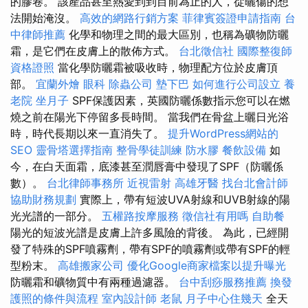
的膠卷。 該產品甚至熱愛到到目前為止的人，從曬傷的想
法開始淹沒。
高效的網路行銷方案
菲律賓簽證申請指南
台
中律師推薦
化學和物理之間的最大區別，也稱為礦物防曬
霜，是它們在皮膚上的散佈方式。
台北徵信社
國際整復師
資格證照
當化學防曬霜被吸收時，物理配方位於皮膚頂
部。
宜蘭外燴
眼科
除蟲公司
墊下巴
如何進行公司設立
養
老院
坐月子
SPF保護因素，英國防曬係數指示您可以在燃
燒之前在陽光下停留多長時間。 當我們在骨盆上曬日光浴
時，時代長期以來一直消失了。
提升WordPress網站的
SEO
靈骨塔選擇指南
整骨學徒訓練
防水膠
餐飲設備
如
今，在白天面霜，底漆甚至潤唇膏中發現了SPF（防曬係
數）。
台北律師事務所
近視雷射
高雄牙醫
找台北會計師
協助財務規劃
實際上，帶有短波UVA射線和UVB射線的陽
光光譜的一部分。
五權路按摩服務
徵信社有用嗎
自助餐
陽光的短波光譜是皮膚上許多風險的背後。 為此，已經開
發了特殊的SPF噴霧劑，帶有SPF的噴霧劑或帶有SPF的輕
型粉末。
高雄搬家公司
優化Google商家檔案以提升曝光
防曬霜和礦物質中有兩種過濾器。
台中刮痧服務推薦
換發
護照的條件與流程
室內設計師
老鼠
月子中心住幾天
全天