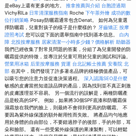
是eBay上還有更多的地方。
推拿推薦與介紹
台胞證過期
Vichy和La
日常清潔服務指南
Roche
下午茶外燴
成功的數
位行銷策略
Posay防曬霜通常包含Denat。 如何為兒童選
擇防曬霜，兒童對孩子的樣子是什麼樣的？
牙齒矯正
按摩
證照考試
您可以從下面的選舉指南中找到基本信息。
白內
障
北投按摩服務
居家清潔一小時多少錢？價格解析
助聽器
我們已經收集了對常見問題的答案，分組了為兒童開發的防
曬霜提供的特徵，並專注於兒童可用於兒童的測試和評論。
營業用冰箱
后里按摩服務
貨運
台北記帳士推薦
安養院 北
部
在其中，我們發現了許多著名品牌的積極價值產品，可
以吸引您的注意力並促進決策過程。
深入認識SEO是什麼
敏感的皮膚當然知道該品牌的產品，因為找到並不真正刺激
的皮膚護理並不容易。 另一個流行的誤解是，兩種防曬產
品是較高的SPF。 例如，如果將30個SPF底漆和防曬霜保
濕霜放在我們的臉上，則最終不會得到更高的防曬霜。 不
要因為紫外線保護的額外耐用性而失敗。 將產品均勻地應
用於身體的自由部位，不要錯過脖子的後部，手的外部，耳
朵和臉部。 還有一些受紫外線保護的果凍製劑，可以輕鬆