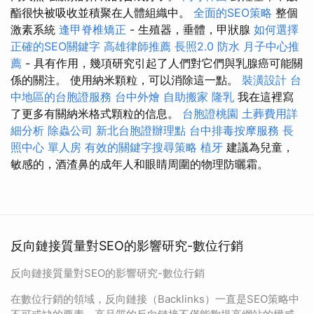
酯很快被吸收並積聚在人體組織中。
全面的SEO策略
整個
激素系統
逢甲脊椎矯正
- 生殖器，垂體，甲狀腺
如何選擇
正確的SEO關鍵字
高雄律師推薦
長照2.0
防水
月子中心推
薦
- 具有作用，幾項研究引起了人們對它們與乳腺癌可能關
係的關注。 使用納米顆粒，可以消除這一點。
裝潢設計
台
中地區的台胞證服務
台中外燴
自助搬家
隆乳
我在這裡寫
了更多有關納米格式顆粒的信息。
台胞證桃園
土葬費用詳
細分析
除蟲公司
新北台胞證辦理點
台中排毒按摩服務
長
照中心 單人房
有效的關鍵字搜尋策略
植牙
建議為兒童，
敏感的，酒渣鼻的成年人和眼睛周圍的物理防曬霜。
反向鏈接質量對SEO的影響研究-數位行銷
反向鏈接質量對SEO的影響研究-數位行銷
在數位行銷的領域，反向鏈接（Backlinks）一直是SEO策略中