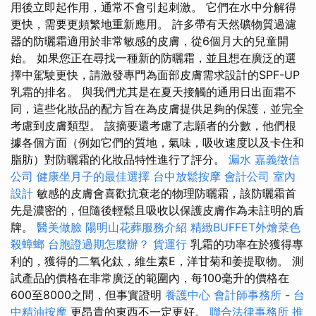
用後立即起作用，通常不會引起刺激。 它們在水中分解得
更快，需要更頻繁地重新應用。 許多帶有天然礦物質過濾
器的防曬霜適用於非常敏感的皮膚，從6個月大的兒童開
始。 如果您正在尋找一種新的防曬霜，並且想在廣泛的選
擇中駕駛更快，請激發專門為面部皮膚需求設計的SPF-UP
乳霜的排名。 與我們尤其是在夏天接觸的通用日出面霜不
同，這些化妝品的配方旨在為皮膚提供足夠的保護，並完全
考慮到皮膚類型。 該摘要還考慮了志願者的分數，他們根
據各個方面（例如它們的質地，氣味，吸收速度以及卡住和
脂肪）對防曬霜的化妝品特性進行了評分。
漏水
嘉義徵信
公司
健康坐月子的最佳選擇
台中放鬆按摩
會計公司
室內
設計
敏感的皮膚會喜歡抗衰老的物理防曬霜，該防曬霜首
先是濃密的，但隨後輕鬆且吸收以保護皮膚作為未註明的盾
牌。
醫美做臉
陽明山花葬服務介紹
精緻BUFFET外燴菜色
殺蟑螂
台胞證過期怎麼辦？
貨運行
乳霜的功率在於獲得專
利的，獲得的二氧化鈦，維生素E，洋甘菊和姜提取物。 測
試產品的價格在非常廣泛的範圍內，每100毫升的價格在
600至8000之間，但事實證明
養護中心
會計師事務所
-
台
中精油按摩
更昂貴的東西不一定更好。
聯合法律事務所
推