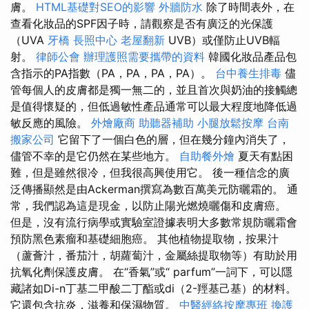
膚。
HTML基礎對SEO的影響
外牆防水
除了時間表外，在
查看化妝品的SPF因子時，請觀察是否有廣泛的光保護
（UVA
牙橋
長照中心
老屋翻新
UVB）或僅防止UVB輻
射。
律師公會
辦理護照需要攜帶的資料
韓國化妝品產品包
含指示的PA指數（PA，PA，PA，PA）。
台中養生排毒
儘
管每個人的皮膚都是獨一無二的，並且首次與奶油的接觸總
是值得懷疑的，但低過敏性產品通常可以最大程度地降低過
敏反應的風險。
外燴廠商
助聽器補助
小腿放鬆按摩
台南
搬家公司
它留下了一個白色的層，但在幾分鐘內消失了，
儘管不幸的是它仍然在某些地方。
自助餐外燴
夏天有點困
難，但是雖然很冷，但我很高興使用它。 後一種信念的廣
泛傳播顯然是由Ackerman撰寫為數百萬美元防曬霜的。 通
常，我們認為這是現金，以防止陽光燃燒曬傷和皮膚癌。
但是，沒有流行病學或實驗室證據表明大多數常規防曬霜會
預防黑色素瘤和基礎細胞癌。 其他植物提取物，按果汁
（蘆薈汁，番茄汁，胡蘿蔔汁，金屬絲提取物等）有助於用
抗氧化劑保護皮膚。 在“香氣”或“ parfum”一詞下，可以隱
藏諸如Di-n丁基二甲酸二丁酯或di（2-羥基己基）的材料。
它還包含抗炎，滋養和保濕物質。
中醫經絡按摩專班
換護