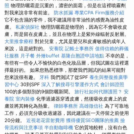
照
物理防曬霜是沉重的，濃密的面霜，但是在這裡噴霧劑
對我來說非常有前途。
防水抓漏
專業CPA Firm服務介紹
它不包含濕的零件，我不建議用非常油性的感覺為油性皮
膚。
私家偵探社
物理防曬霜是物理的，因為它不會吸收皮
膚，而是留在皮膚上，並且在物理上是紫外線輻射反射層。
大里推拿療程
對於兒童，尤其是嬰兒和皮膚敏感的成年人
來說，這是絕對的。
安養院
記帳士事務所
值得信賴的葬儀
社服務
月子餐
外燴buffet
基隆台胞證申請地點
不幸的是，
有些有一些令人不愉快的白色化妝品層，但我試圖在這裡選
擇最好的。 如果您熟悉標準，那麼我們測試的結果可能對
您來說很有趣。
牙科
我們測試了從SPF
養生與整復推廣學
習中心
30到SPF
深入了解搜尋引擎運作方式
會計師證照
100的多個類別的9個防曬新聞。
旅行社如何代辦護照？
安
養院
室內裝修
化學過濾器穿透皮膚，然後吸收皮膚上的皮
膚並將其轉化為熱量。
律師事務所
高雄徵信社
為了可靠地
工作，必須充分吸收過濾器，因此建議在一天停留之前使用
20分鐘。
近視老花雷射費用
獲得優質SEO團隊的推薦
撿
骨流程與注意事項
半自動咖啡機
它的質地較輕，沒有白色