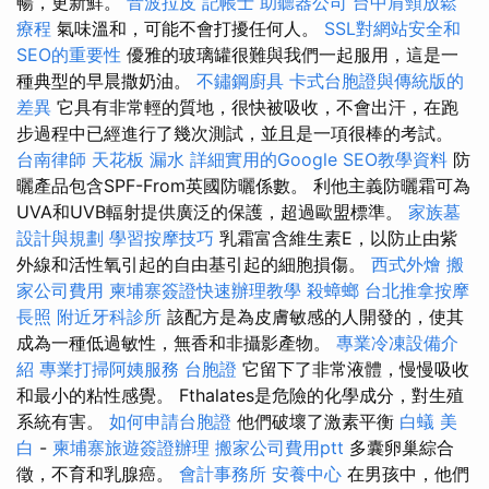
暢，更新鮮。
音波拉皮
記帳士
助聽器公司
台中肩頸放鬆
療程
氣味溫和，可能不會打擾任何人。
SSL對網站安全和
SEO的重要性
優雅的玻璃罐很難與我們一起服用，這是一
種典型的早晨撒奶油。
不鏽鋼廚具
卡式台胞證與傳統版的
差異
它具有非常輕的質地，很快被吸收，不會出汗，在跑
步過程中已經進行了幾次測試，並且是一項很棒的考試。
台南律師
天花板 漏水
詳細實用的Google SEO教學資料
防
曬產品包含SPF-From英國防曬係數。 利他主義防曬霜可為
UVA和UVB輻射提供廣泛的保護，超過歐盟標準。
家族墓
設計與規劃
學習按摩技巧
乳霜富含維生素E，以防止由紫
外線和活性氧引起的自由基引起的細胞損傷。
西式外燴
搬
家公司費用
柬埔寨簽證快速辦理教學
殺蟑螂
台北推拿按摩
長照
附近牙科診所
該配方是為皮膚敏感的人開發的，使其
成為一種低過敏性，無香和非攝影產物。
專業冷凍設備介
紹
專業打掃阿姨服務
台胞證
它留下了非常液體，慢慢吸收
和最小的粘性感覺。 Fthalates是危險的化學成分，對生殖
系統有害。
如何申請台胞證
他們破壞了激素平衡
白蟻
美
白
-
柬埔寨旅遊簽證辦理
搬家公司費用ptt
多囊卵巢綜合
徵，不育和乳腺癌。
會計事務所
安養中心
在男孩中，他們