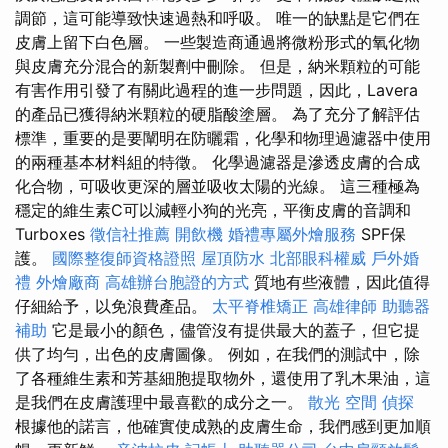
調節，這可能導致快速過熱和呼吸。 唯一的缺點是它們在
皮膚上留下白色層。 一些製造商通過將微粉形式的氧化物
與皮膚充分混合的新製劑中刪除。 但是，納米顆粒的可能
有害作用引發了有關此過程的進一步問題，因此，Lavera
的產品已獲得納米顆粒的硬脂酸塗層。 為了充分了解評估
標準，重要的是要闡明在防曬霜，化學和物理過濾器中使用
的兩種基本材料組的特徵。 化學過濾器是滲透皮膚的合成
化合物，可吸收更深的層並吸收太陽的光線。 這三種極為
穩定的維生素C可以減輕小狗的光亮，平衡皮膚的音調和
Turboxes
徵信社推薦
開飲機
婚禮專屬外燴服務
SPF保
護。
國際整復師資格證照
屋頂防水
北部眼科權威
戶外婚
禮
外燴廠商
高雄辦台胞證的方式
質地有些液體，因此值得
仔細給予，以免浪費產品。
太平脊椎矯正
高雄律師
助聽器
補助
它是最小的顏色，儘管沒有提供最大的蓋子，但它提
供了均勻，出色的皮膚圖像。 例如，在我們的測試中，除
了各種維生素和芳基細胞提取物外，還使用了乳木果油，這
是我們在皮膚護理中最喜歡的成分之一。
散光
空間
偵探
根據他的諾言，他確實使成熟的皮膚生命，我們感到更加順