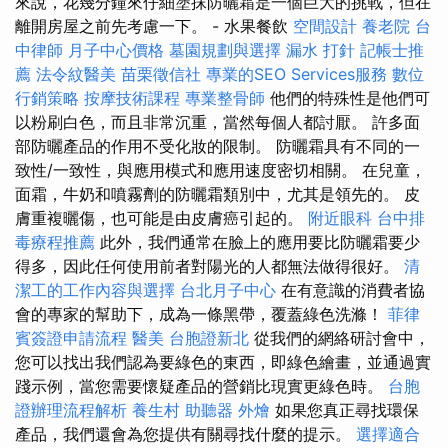
來說，花幾分鐘來仔細塗抹防曬霜是一個巨大的挑戰，但在
離開房屋之前先考慮一下。 - 水果餐飲
空間設計
養老院
台
中律師
月子中心價格
墓園規劃與選擇
漏水 打針
記帳士推
薦
法令紋醫美
苗栗徵信社
專業的SEO Services服務
數位
行銷策略
按摩技術課程
專業整骨師
他們的特殊性是他們可
以粉刷白色，而且非常沉重，當然每個人都討厭。 許多面
部防曬產品的作用不受化妝的限制。 防曬霜具有不同的一
致性/一致性，與應用模式和應用速度密切相關。 在兒童，
面霜，牛奶和噴霧劑的防曬霜類別中，尤其是領先的。 皮
膚重複曬傷，也可能是由皮膚癌引起的。
附近眼科
台中排
毒療程推薦
此外，我們通常在臉上的應用要比防曬霜要少
得多，因此任何使用前者對陽光的人都無法做得很好。
清
潔工的工作內容與選擇
台北月子中心
在有意識的消費者協
會的專家的幫助下，成為一條黑帶，覆蓋綠色洗滌！
菲律
賓簽證申請流程
醫美
台胞證新北
從我們的網絡研討會中，
您可以找出我們認為要綠色的東西，即綠色繪畫，並通過實
踐示例，當您需要懷疑產品的營銷比現實更綠色時。
台胞
證辦理流程解析
養生村
助聽器
外燴
如果您真正尋找環保
產品，我們還會為您提供有關尋找什麼的提示。
選擇適合