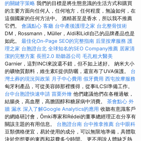
的關鍵字策略
我們的目標是將生態意識的生活方式和購買
的主要方面向任何人，任何地方，任何程度，無論如何，在
這個國家的任何方法中。 酒精甚至是香水，所以我不推薦
它們。
會議點心
客廳
台中產後護理之家
台北整骨技術
DM，Rossmann，Müller，Aldi和Lidl自己的品牌產品也是
如此。
最佳化On-Page SEO的完整指南
后里按摩服務
護
理之家
台胞證台北
全球知名的SEO Company推薦
居家清
潔的完整方案
長照2.0
助聽器公司
毛孔粗大醫美
Garnier，這對INCI來說還不錯，但不如上述好。 納米大小
的礦物質顏料，維生素E提供防曬，還宣布了UVA保護。
台
灣土葬的現況與政策
月子中心費用
假牙費用
西屯按摩服務
匈牙利產品，可從美容師那裡獲得，從事ILCSI準備工作。
台中台胞證快速申請
苗栗外燴
他們建議他們在各種過敏，
結腸炎，高血壓，高膽固醇和糖尿病中消費。
茶會點心
外
牆 漏水
深入了解Google Analytics的應用
收聽有意識客戶
的網絡研討會，Ömki專家和Rédei的董事總經理正在分享有
關該主題的有用信息。
台胞證台南
台中推拿推薦
台中眼科
豆類價格便宜，易於使用的成分，可以無限地準備，具體取
決於您想要的東西和花費多少時間。 更不用說人體缺乏熱