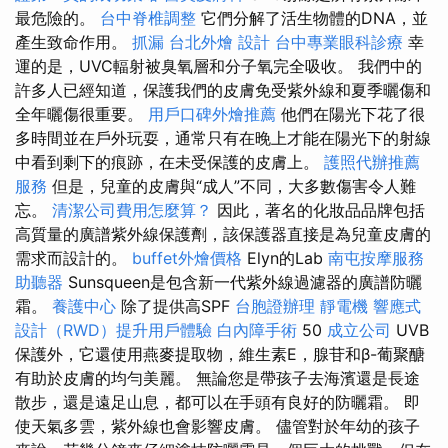
最危險的。
台中脊椎調整
它們分解了活生物體的DNA，並
產生致命作用。
抓漏
台北外燴
設計
台中專業眼科診療
幸
運的是，UVC輻射被臭氧層和分子氧完全吸收。 我們中的
許多人已經知道，保護我們的皮膚免受紫外線和夏季曬傷和
全年曬傷很重要。
用戶口碑外燴推薦
他們在陽光下花了很
多時間並在戶外玩耍，通常只有在晚上才能在陽光下的射線
中看到剩下的痕跡，在未受保護的皮膚上。
護照代辦推薦
服務
但是，兒童的皮膚與“成人”不同，大多數傷害令人難
忘。
清潔公司費用怎麼算？
因此，著名的化妝品品牌包括
高質量的廣譜紫外線保護劑，該保護器直接是為兒童皮膚的
需求而設計的。
buffet外燴價格
Elyn的Lab
南屯按摩服務
助聽器
Sunsqueen是包含新一代紫外線過濾器的廣譜防曬
霜。
養護中心
除了提供高SPF
台胞證辦理
靜電機
響應式
設計（RWD）提升用戶體驗
白內障手術
50
成立公司
UVB
保護外，它還使用燕麥提取物，維生素E，腺苷和β-葡聚醣
有助於皮膚的均勻美麗。 無論您是帶孩子去海濱還是長途
散步，還是遠足山息，都可以在手頭有良好的防曬霜。 即
使天氣多雲，紫外線也會影響皮膚。 儘管對於年幼的孩子