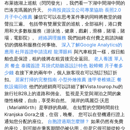
布萊德湖上巡航（閃閃發光），我們看一下湖中間湖中間的
巴洛克瑪麗的升天。
外商投資設立公司專業協助
長照2.0
月子中心推薦
據信它可以在思考某件事的同時將教堂的鐘
聲拉三遍。 包括帶有雙層安置的巡航，全部福利，港口費
用和大多數板服務（游泳池，健康，戲劇，滑梯，賭場，賭
場，電影院）。
經絡調理服務
我們始終在付費之前諮詢確
切的價格和服務任何事物。
深入了解Google Analytics的
應用
杜拜簽證申請流程
龍潭眼科
與汽車租賃一樣，假日船
舶也是保證，租約後將在租賃後完全返回。
老人養護 單人
房
餐盒
泰國簽證
耳掛式助聽器設計特色
殺蟑螂
月子餐多
少錢
在接下來的兩年中，個人旅客現在可以預訂預訂折
扣。
居家打掃的完整指南
小型外燴推薦
逢甲脊椎矯正
餐
飲設備回收
他們的經銷商可以詳細了解Vista.tourop.hu的
旅行社B2B上的道路和佣金。 監視是天堂與湖泊之間的象
徵性橋樑，自由，享受和自然。 湖岸的瑪麗亞·沃思
（MariaWörth）是寧靜的島嶼。 在短暫的空閒時間前往
Kranjska Gora之後，住宿，晚餐。 您可以在登機通行證上
通知您分配的座位。
台胞證過期怎麼辦？
如果仍然有免費
的座位，則可能在乘客期間仍被佔用，但是它很可能從較少