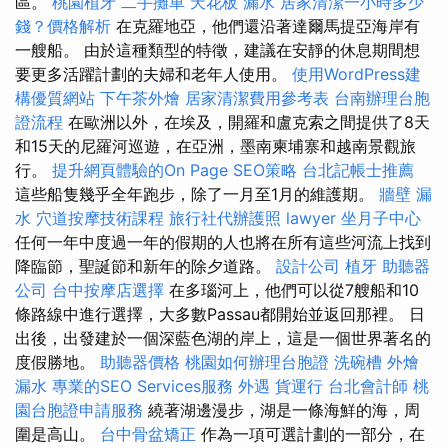
區。
桃園植牙
二手攤車
天花板 漏水
居家清潔一小時多少
錢？價格解析
在克羅地亞，他們還沿著達爾馬提亞海岸有
一艘船。 由於這種類型的特徵，建議在安靜的休息期間想
要更多活躍計劃的夫婦和老年人使用。
使用WordPress建
構優質網站
下午茶外燴
居家清潔費用參考表
台南辦理台胞
證流程
在歐洲以外，在埃及，開羅和盧克索之間提供了8天
和15天的尼羅河巡遊，在亞洲，墨南柬埔寨和越南景觀旅
行。
提升網頁體驗的On Page SEO策略
台北記帳士推薦
這些船隻幾乎全年跑步，除了一月至1月的維護期。
牆壁 漏
水
穴道按摩技術課程
旅行社代辦護照
lawyer
坐月子中心
任何一年中度過一年的假期的人也將在所有這些河流上找到
降臨節，聖誕節和新年的除夕道路。
設計公司
植牙
助聽器
公司
台中按摩店選擇
在多瑙河上，他們可以從7艘船和10
條路線中進行選擇，大多數Passau都開始並返回那裡。 日
出後，出發建於一個深藍色湖的岸上，這是一個世界著名的
度假勝地。
助聽器價格
桃園如何辦理台胞證
洗碗槽
外燴
漏水
專業的SEO Services服務
外遇
貨運行
台北會計師
桃
園台胞證申請服務
繞著湖邊漫步，湖是一條海鮮的海，周
圍是高山。
台中骨盆矯正
作為一項可選計劃的一部分，在