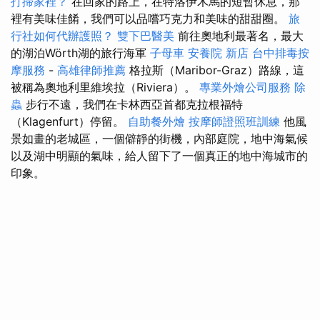
打掃家裡？
在回家的路上，在特洛伊木馬的短暫休息，那
裡有美味佳餚，我們可以品嚐巧克力和美味的甜甜圈。
旅
行社如何代辦護照？
雙下巴醫美
前往奧地利最著名，最大
的湖泊Wörth湖的旅行海軍
子母車
安養院 新店
台中排毒按
摩服務
-
高雄律師推薦
格拉斯（Maribor-Graz）路線，這
被稱為奧地利里維埃拉（Riviera）。
專業外燴公司服務
除
蟲
步行不遠，我們在卡林西亞首都克拉根福特
（Klagenfurt）停留。
自助餐外燴
按摩師證照班訓練
他風
景如畫的老城區，一個僻靜的街機，內部庭院，地中海氣候
以及湖中明顯的氣味，給人留下了一個真正的地中海城市的
印象。