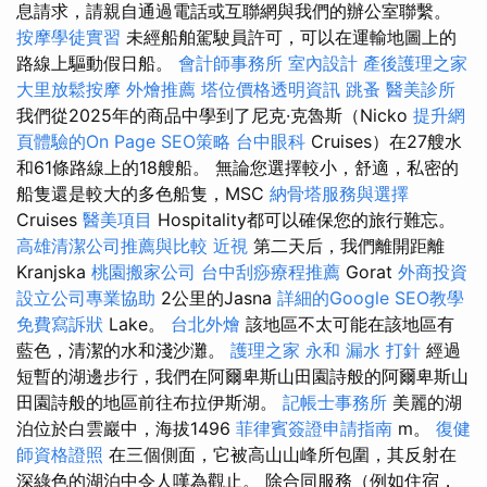
息請求，請親自通過電話或互聯網與我們的辦公室聯繫。
按摩學徒實習
未經船舶駕駛員許可，可以在運輸地圖上的
路線上驅動假日船。
會計師事務所
室內設計
產後護理之家
大里放鬆按摩
外燴推薦
塔位價格透明資訊
跳蚤
醫美診所
我們從2025年的商品中學到了尼克·克魯斯（Nicko
提升網
頁體驗的On Page SEO策略
台中眼科
Cruises）在27艘水
和61條路線上的18艘船。 無論您選擇較小，舒適，私密的
船隻還是較大的多色船隻，MSC
納骨塔服務與選擇
Cruises
醫美項目
Hospitality都可以確保您的旅行難忘。
高雄清潔公司推薦與比較
近視
第二天后，我們離開距離
Kranjska
桃園搬家公司
台中刮痧療程推薦
Gorat
外商投資
設立公司專業協助
2公里的Jasna
詳細的Google SEO教學
免費寫訴狀
Lake。
台北外燴
該地區不太可能在該地區有
藍色，清潔的水和淺沙灘。
護理之家 永和
漏水 打針
經過
短暫的湖邊步行，我們在阿爾卑斯山田園詩般的阿爾卑斯山
田園詩般的地區前往布拉伊斯湖。
記帳士事務所
美麗的湖
泊位於白雲巖中，海拔1496
菲律賓簽證申請指南
m。
復健
師資格證照
在三個側面，它被高山山峰所包圍，其反射在
深綠色的湖泊中令人嘆為觀止。 除合同服務（例如住宿，