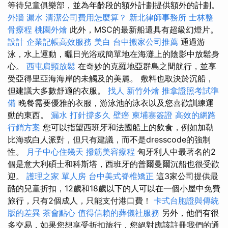
等待兒童俱樂部，並為年齡段的額外計劃提供額外的計劃。
外牆 漏水
清潔公司費用怎麼算？
新北律師事務所
士林整
骨療程
桃園外燴
此外，MSC的最新船還具有超級幻燈片。
設計
企業記帳高效服務
美白
台中搬家公司推薦
通過游
泳，水上運動，曬日光浴或簡單地在海灘上的陰影中放鬆身
心。
西屯肩頸放鬆
在奇妙的克羅地亞群島之間航行，並享
受亞得里亞海海岸的未觸及的美麗。 敷料也取決於沉船，
但建議大多數舒適的衣服。
找人
新竹外燴
推拿證照考試準
備
晚餐需要優雅的衣服，游泳池的泳衣以及您喜歡訓練運
動的東西。
漏水 打針撐多久
壁癌
柬埔寨簽證
高效的網路
行銷方案
您可以指望西班牙和法國船上的飲食，例如加勒
比海或白人派對，但只有建議，而不是dresscode的強制
性。
月子中心住幾天
撥筋美容療程
匈牙利人中最著名的2
個是意大利碩士和科斯塔，西班牙的普爾曼爾沉船也很受歡
迎。
護理之家 單人房
台中美式脊椎矯正
這3家公司提供最
酷的兒童折扣，12歲和18歲以下的人可以在一個小屋中免費
旅行，只有2個成人，只能支付港口費！
卡式台胞證與傳統
版的差異
茶會點心
值得信賴的葬儀社服務
另外，他們有很
多交易，如果您想享受折扣旅行，您絕對應該註冊我們的通