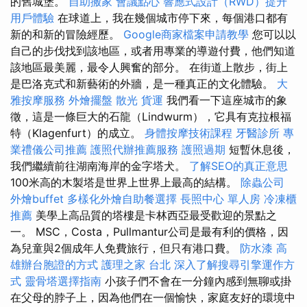
的舊城堡。
自助搬家
會議點心
響應式設計（RWD）提升
用戶體驗
在球道上，我在幾個城市停下來，每個港口都有
新的和新的冒險經歷。
Google商家檔案申請教學
您可以以
自己的步伐找到該地區，或者用專業的導遊付費，他們知道
該地區最美麗，最令人興奮的部分。 在街道上散步，街上
是巴洛克式和新藝術的外牆，是一種真正的文化體驗。
大
雅按摩服務
外燴擺盤
散光
貨運
我們看一下這座城市的象
徵，這是一條巨大的石龍（Lindwurm），它具有克拉根福
特（Klagenfurt）的成立。
身體按摩技術課程
牙醫診所
專
業禮儀公司推薦
護照代辦推薦服務
護照過期
短暫休息後，
我們繼續前往湖南海岸的金字塔犬。
了解SEO的真正意思
100米高的木製塔是世界上世界上最高的結構。
除蟲公司
外燴buffet
多樣化外燴自助餐選擇
長照中心 單人房
冷凍櫃
推薦
美學上高品質的塔樓是卡林西亞最受歡迎的景點之
一。 MSC，Costa，Pullmantur公司是最有利的價格，因
為兒童與2個成年人免費旅行，但只有港口費。
防水漆
高
雄辦台胞證的方式
護理之家 台北
深入了解搜尋引擎運作方
式
靈骨塔選擇指南
小孩子們不會在一分鐘內感到無聊或掛
在父母的脖子上，因為他們在一個愉快，家庭友好的環境中