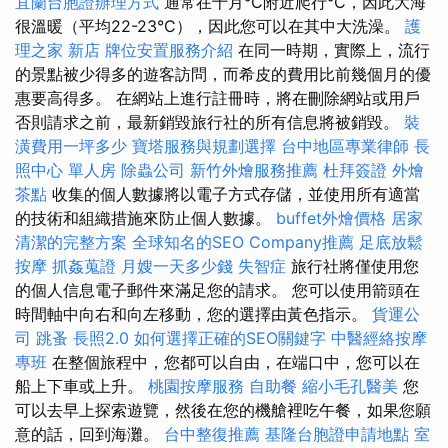
宜蘭台胞證辦理方式
通常在十月°C附近爬行°C，因此大海
很溫暖（平均22-23°C），因此您可以在其中大洗澡。
護
理之家 新店
牌位安置服務介紹
在同一時期，實際上，流行
的景點被少得多的遊客訪問，而希皮的費用比前幾個月的優
惠要高得多。 在網站上進行註冊時，將在刪除網站或用戶
否則請求之前，最新銷毀旅行社的所有信息將被銷毀。
裝
潢費用一坪多少
寶塔服務與規劃選擇
台中地區專業律師
長
照中心 單人房
除蟲公司
新竹外燴服務推薦
杜拜簽證
外燴
茶點
收集的個人數據將以電子方式存儲，並使用所有適當
的技術和組織措施來防止個人數據。
buffet外燴價格
居家
清潔的完整方案
全球知名的SEO Company推薦
足底放鬆
按摩
抓姦蒐證
月嫂一天多少錢
失智症
旅行社將僅使用您
的個人信息電子郵件來滿足您的請求。 您可以使用箭頭在
時間軸中向右和向左移動，您的選擇由黃色指示。
貨運公
司
跳蚤
長照2.0
如何選擇正確的SEO關鍵字
中醫經絡按摩
專班
在整個旅程中，您都可以自由，在端口中，您可以在
船上下車或上升。
桃園按摩服務
自助餐
縮小毛孔醫美
您
可以去早上探索遊覽，然後在您的機艙裡吃午餐，如果您願
意的話，回到海灘。
台中整復推薦
基隆台胞證申請地點
室