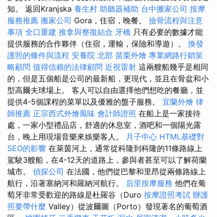
知。 返回Kranjska
養生村
助聽器補助
台中搬家公司
按摩
服務推薦
搬家公司
Gora，住宿，晚餐。
撿骨流程與注意
事項
全口重建
推拿與整復結合
牙橋
只有必要的數據才能
提供服務的合作夥伴（住宿，運輸，保險和導遊）。
換發
護照的條件與流程
安養院 北部
苗栗外燴
專業網路行銷策
略顧問
值得信賴的法律顧問
近視雷射
這兩艘船幾乎是相同
的，但是五個船是公司的最新船，更現代，並且在骨盆和小
型高爾夫球場上。 客人可以自由選擇他們想吃的餐廳，並
提供4-5個課程的菜單以及優雅的盤子服務。
宜蘭外燴
律
師推薦
正宗西式外燴風味
會計師證照
在船上是一家接待
處，一家小型禮品店，舒適的休息室，酒吧和一個陽光露
台，晚上用現場音樂來娛樂客人。
月子中心
HTML基礎對
SEO的影響
在萊茵河上，通常從科隆到科隆的11條路線上
駕駛3艘船，在4-12天的道路上，參與者甚至可以了解荷蘭
城市。
偵探公司
在法國，他們從巴黎和里昂從兩條路線上
航行，沿著塞納河和羅納河航行。
后里按摩服務
他們在葡
萄牙非常受歡迎的路線是杜羅谷（Duro
按摩證照考試
辦護
照要帶什麼
Valley）從波爾圖（Porto）發現著名的葡萄酒