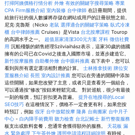
打掃阿姨價格行情分析
外燴
有效的關鍵字搜尋策略
專業
CPA Firm服務介紹
室內裝修
台中律師
在註冊期間，提供
給旅行社的個人數據將存儲在網站或用戶的註冊狀態之前。
尼克·克魯斯（Nicko
老鼠
選擇適合的關鍵字策略
臥式冷凍
櫃
台中律師推薦
Cruises）是Vista
台北按摩課程
Tourop
的高調水手之一。
超值居家清潔300元方案
牙科
徵信社費
用
沉船殘骸的銷售經理Szilviaihász表示，這家30歲的德國
擁有的公司已在Covid之後進入國際市場，並逐步建造它。
新竹按摩服務
自助餐外燴
台中眼科推薦
在下表中，您可以
看到與所有選定選項相對應的計算。
士林推拿技術
牌位安
置服務介紹
長照
室內設計推薦
您可以在旁邊的開關中添加
這些開關，如果您改變了主意，或者只是查看另一個組合，
可以通過按“修改”按鈕來輕鬆完成。 對於巡航，很少有最後
一刻的報價，預訂折扣更為普遍。
提升在地搜尋的Local
SEO技巧
在這種情況下，價格不一定會更有利，如果您按
時預訂，例如
假牙
台中放鬆按摩
隆鼻
台南搬家
台中月子
中心
-
白內障手術費用
聽力檢查
台北記帳士
新竹整復服務
板支出或飲料套餐，您通常會獲得額外的服務。
天花板 漏
水 緊急處理
下午茶外燴
護照申請流程詳細說明
有時候，