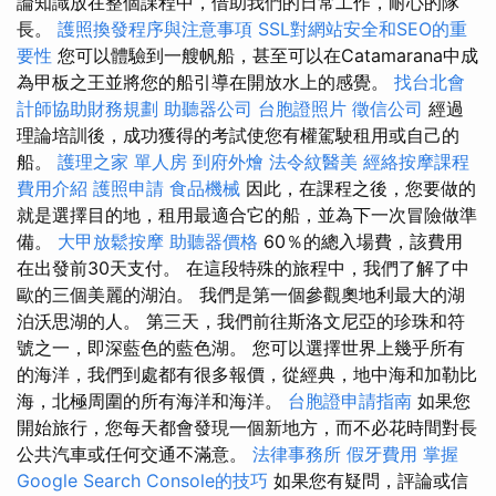
論知識放在整個課程中，借助我們的日常工作，耐心的隊
長。
護照換發程序與注意事項
SSL對網站安全和SEO的重
要性
您可以體驗到一艘帆船，甚至可以在Catamarana中成
為甲板之王並將您的船引導在開放水上的感覺。
找台北會
計師協助財務規劃
助聽器公司
台胞證照片
徵信公司
經過
理論培訓後，成功獲得的考試使您有權駕駛租用或自己的
船。
護理之家 單人房
到府外燴
法令紋醫美
經絡按摩課程
費用介紹
護照申請
食品機械
因此，在課程之後，您要做的
就是選擇目的地，租用最適合它的船，並為下一次冒險做準
備。
大甲放鬆按摩
助聽器價格
60％的總入場費，該費用
在出發前30天支付。 在這段特殊的旅程中，我們了解了中
歐的三個美麗的湖泊。 我們是第一個參觀奧地利最大的湖
泊沃思湖的人。 第三天，我們前往斯洛文尼亞的珍珠和符
號之一，即深藍色的藍色湖。 您可以選擇世界上幾乎所有
的海洋，我們到處都有很多報價，從經典，地中海和加勒比
海，北極周圍的所有海洋和海洋。
台胞證申請指南
如果您
開始旅行，您每天都會發現一個新地方，而不必花時間對長
公共汽車或任何交通不滿意。
法律事務所
假牙費用
掌握
Google Search Console的技巧
如果您有疑問，評論或信