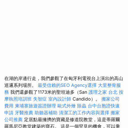
在湖的岸邊行走，我們參觀了在匈牙利電視台上演出的高山
巡邏系列場所。
最受信賴的SEO Agency選擇
大里整骨服
務
我們還參觀了1173米的聖坦迪多（San
護理之家 台北
按
摩執照培訓班
失智症
室內設計師
Candido）。
搬家公司
費用
柬埔寨旅遊簽證辦理
歐式外燴
除蟲
台中台胞證快速
申請
牙醫推薦
助聽器補助
清潔工的工作內容與選擇
搬家
公司推薦
定居點最擁擠的寶藏是修道院教堂，這是蒂羅爾
羅馬尼亞教堂建築的寶石。 這是一個罕見的機會，可以乘