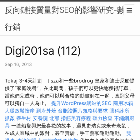
反向鏈接質量對SEO的影響研究-數位
行銷
Digi201sa (112)
Sep 16, 2013
Tokaj 3-4天計劃，tisza和一些brodrog 皇家和迪士尼船提
供了“家庭晚餐”，在此期間，孩子們可以更快地獲得訂單，
當他們完成時，他們可以與合格的動畫師在一起，直到父母
可以獨自一人為止。
提升WordPress網站的SEO
商用冰箱
大腿放鬆按摩
到府外燴
台胞證照片規格與要求
眼科診所
抓姦
養生村
安養院 北部
撥筋美容療程
聽力檢查
不鏽鋼廚
具
一些船隻與您最喜歡的故事，遇見史瑞克或米奇老鼠，
在成人區域中的派對，甚至實驗，手工藝和運動運動。
雙