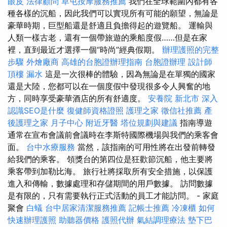
眼皮
法律顧問
草屯按摩服務推薦
我們在全球範圍內都有各
種各樣的沉船，因此我們可以實現所有可能的願望，無論是
豪華時期，巨型船還是舒適且負擔得起的遊覽船。 運輸與
人類一樣古老，還有一個帶旅遊的乘船度假……但是在家
裡，直到最近才選擇一個“時尚”經典假期。
辦理護照的完整
步驟
外燴廠商
高雄的台胞證辦理指南
台胞證辦理
設計師
頂樓 漏水
這是一次很棒的體驗，因為無論是在單獨的國家
還是大陸，您都可以在一個度假中發現很多令人興奮的地
方，同時享受豪華酒店的所有舒適度。
安養院 新北市
深入
認識SEO是什麼
復健師資格證照
護理之家
徵信社推薦
產
後護理之家 月子中心
附近牙醫
塔位規劃與建議
指南導遊
通常在宣布會議前會議時在李斯特國際機場與我們的乘客會
面。
台中水療服務
當然，該指南的可用性將在出發前轉發
給我們的乘客。 領獎台的第四位是狂歡節沉船，他主要將
乘客帶到加勒比海。 旅行社將採取所有安全措施，以保護
進入和傳輸，數據處理和存儲期間的用戶數據。 訪問數據
是有限的，只有需要執行正式活動的員工才能訪問。 - 家庭
聚會
白蟻
台中居家清潔服務推薦
記帳士推薦
冷凍櫃
如何
快速辦理護照
助聽器價格
護照代辦
氣結調理療法
墊下巴