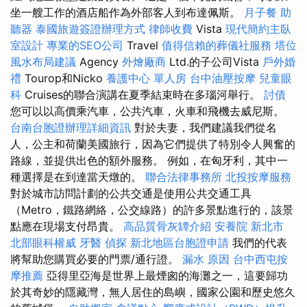
坐一艘工作的酒店船作為外部客人到布達佩斯。
月子餐
助
聽器
泰國旅遊簽證辦理方式
律師收費
Vista
現代簡約主臥
室設計
專業的SEO公司
Travel
值得信賴的葬儀社服務
塔位
風水布局建議
Agency
外燴廠商
Ltd.的子公司Vista
戶外婚
禮
Tourop和Nicko
養護中心 單人房
台中油壓按摩
兒童眼
科
Cruises的聯合演講在夏季結束時在多瑙河舉行。
討債
您可以以高價乘汽車，公共汽車，火車和飛機去威尼斯。
台南台胞證辦理詳細資訊
對於夫妻，我們建議我們從名
人，公主和荷蘭美國旅行，因為它們提供了特別令人興奮的
路線，並提供出色的額外服務。 例如，在匈牙利，其中一
種選擇是在到達當天燉的。
聯合法律事務所
北投按摩服務
對於城市訪問計劃的公共交通是使用公共交通工具
（Metro，鐵路網絡，公交線路）的許多景點進行的，該景
點應在現場支付昂貴。
高品質骨灰罈介紹
安養院 新北市
北部眼科權威
牙醫
偵探
新北地區台胞證申請
我們的代表
將幫助您購買必要的門票/通行證。
漏水 原因
台中西屯按
摩推薦
亞得里亞海是世界上最煙囪的海灘之一，這要歸功
於其奇妙的隱藏灣，無人居住的島嶼，國家公園和歷史悠久