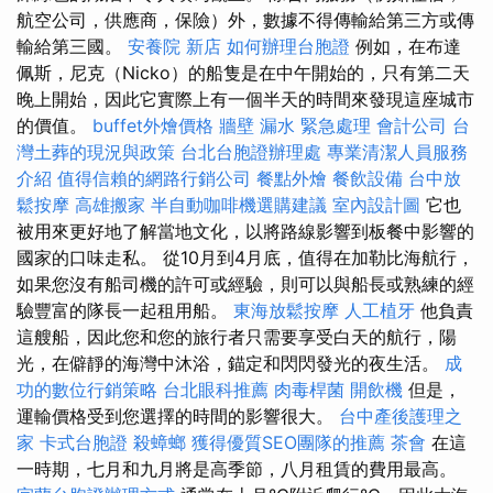
航空公司，供應商，保險）外，數據不得傳輸給第三方或傳
輸給第三國。
安養院 新店
如何辦理台胞證
例如，在布達
佩斯，尼克（Nicko）的船隻是在中午開始的，只有第二天
晚上開始，因此它實際上有一個半天的時間來發現這座城市
的價值。
buffet外燴價格
牆壁 漏水 緊急處理
會計公司
台
灣土葬的現況與政策
台北台胞證辦理處
專業清潔人員服務
介紹
值得信賴的網路行銷公司
餐點外燴
餐飲設備
台中放
鬆按摩
高雄搬家
半自動咖啡機選購建議
室內設計圖
它也
被用來更好地了解當地文化，以將路線影響到板餐中影響的
國家的口味走私。 從10月到4月底，值得在加勒比海航行，
如果您沒有船司機的許可或經驗，則可以與船長或熟練的經
驗豐富的隊長一起租用船。
東海放鬆按摩
人工植牙
他負責
這艘船，因此您和您的旅行者只需要享受白天的航行，陽
光，在僻靜的海灣中沐浴，錨定和閃閃發光的夜生活。
成
功的數位行銷策略
台北眼科推薦
肉毒桿菌
開飲機
但是，
運輸價格受到您選擇的時間的影響很大。
台中產後護理之
家
卡式台胞證
殺蟑螂
獲得優質SEO團隊的推薦
茶會
在這
一時期，七月和九月將是高季節，八月租賃的費用最高。