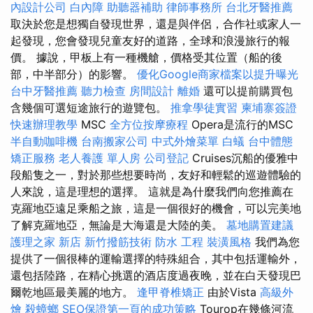
內設計公司
白內障
助聽器補助
律師事務所
台北牙醫推薦
取決於您是想獨自發現世界，還是與伴侶，合作社或家人一
起發現，您會發現兒童友好的道路，全球和浪漫旅行的報
價。 據說，甲板上有一種機艙，價格受其位置（船的後
部，中半部分）的影響。
優化Google商家檔案以提升曝光
台中牙醫推薦
聽力檢查
房間設計
離婚
還可以提前購買包
含幾個可選短途旅行的遊覽包。
推拿學徒實習
柬埔寨簽證
快速辦理教學
MSC
全方位按摩療程
Opera是流行的MSC
半自動咖啡機
台南搬家公司
中式外燴菜單
白蟻
台中體態
矯正服務
老人養護 單人房
公司登記
Cruises沉船的優雅中
段船隻之一，對於那些想要時尚，友好和輕鬆的巡遊體驗的
人來說，這是理想的選擇。 這就是為什麼我們向您推薦在
克羅地亞遠足乘船之旅，這是一個很好的機會，可以完美地
了解克羅地亞，無論是大海還是大陸的美。
墓地購置建議
護理之家 新店
新竹撥筋技術
防水 工程
裝潢風格
我們為您
提供了一個很棒的運輸選擇的特殊組合，其中包括運輸外，
還包括陸路，在精心挑選的酒店度過夜晚，並在白天發現巴
爾乾地區最美麗的地方。
逢甲脊椎矯正
由於Vista
高級外
燴
殺蟑螂
SEO保證第一頁的成功策略
Tourop在幾條河流