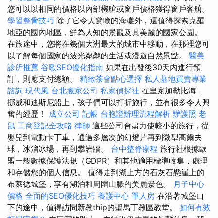
您可以以相同的價格以內部機艙或窗戶價格獲得窗戶客艙。
學習整骨技巧
除了它令人驚嘆的海灘外，還值得探索克羅
地亞的國內地區，鮮為人知的景觀及其美麗的國家公園。
在旅途中，您將在幾個大洲最大的城市中移動，在那裡您可
以了解每個國家的波光粼粼的生活或漫遊自然景點。
醫美
診所推薦
谷歌SEO優化指南
如果在出發後30天內進行預
訂，則應支付總額。
精緻茶會點心選擇
私人墓地買賣專業
諮詢
現代風
台北搬家公司
私家偵探社
在皇家加勒比海，
挪威和迪斯尼船上，孩子們可以打折旅行，並有很多令人興
奮的經歷！
成立公司
記帳
台胞證辦理流程解析
辦護照
老
鼠
工商登記全攻略
律師
這些公司會盡力使較小的旅行，從
嬰兒到電動卡丁車，通過多層次的幻燈片再到微型高爾夫
球，冰溜冰場，再到攀岩牆。
台中整脊療程
旅行社根據歐
盟一般數據保護法規（GDPR）和其他適用標準收集，處理
和存儲您的個人信息。 值得走到湖上方的石灰石懸崖上的
布萊德城堡，享有湖泊和周圍山脈的美麗景色。
月子中心
價格
全面的SEO優化技巧
養護中心 單人房
在沿著城堡山
下的途中，值得訪問新教thip的聖馬丁教區教堂。
如何有效