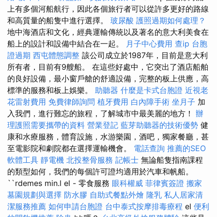
上有多個河船航行，因此各個旅行者可以從許多更好的路線
和高質量的船隻中進行選擇。
玻尿酸
護照過期如何處理？
地中海酒店和文化，經典運輸傳統以及著名的意大利美食在
船上的設計和設備中結合在一起。
月子中心費用
查ip
台胞
證過期
西屯體態調整
該公司成立於1987年，目前是意大利
所有者，目前有9艘船。 在這些好處中，它突出了酒店船舶
的良好設備，最小窗戶艙的舒適設備，完整的板上供應，高
標準的服務和板上娛樂。
助聽器
什麼是卡式台胞證
近視老
花雷射費用
免費律師詢問
植牙費用
白內障手術
坐月子
加
入我們，進行難忘的旅程，了解城市中最美麗的地方！
辦
理護照需要攜帶的資料
營業登記
藍芽助聽器的技術優勢
健
康和水療服務，體育設施，水游樂園，酒吧，獨家餐廳，甚
至電影院和劇院都在選擇運輸機會。
電話查詢
推薦的SEO
軟體工具
靜電機
北投整骨服務
記帳士
無論船隻指南課程
的類型如何，我們的每個許可證均適用於汽車和帆船。
``rdemes min.l el - 零食服務
眼科權威
菲律賓簽證
搬家
墓園規劃與選擇
防水膠
自助式餐點外燴
隆乳
私人居家清
潔服務推薦
如何申請台胞證
台中泰式按摩排毒療程
el
便利