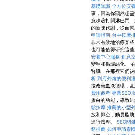
基礎知識
全方位安
事，因為你顯然想
意味著打開淋巴門，
的新陳代謝，從而
申請指南
台中按摩
非常有效地治療某
也可能值得研究這
安養中心服務
創意
變稠和循環惡化。 
腎臟，在那裡它們
析
到府外燴的便利
接改善血液循環，甚
費用參考
專業SEO
蛋白的功能，導致
鬆按摩
推薦的小型
放和排空，動員脂肪
進行按摩。
SEO關
務推薦
如何申請泰