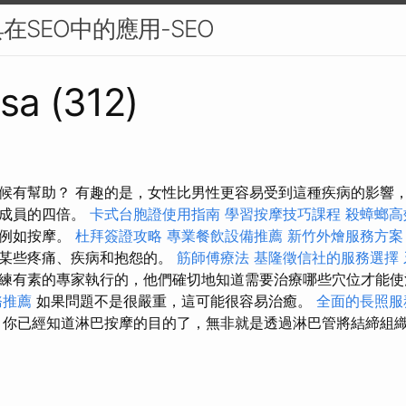
在SEO中的應用-SEO
sa (312)
候有幫助？ 有趣的是，女性比男性更容易受到這種疾病的影響
別成員的四倍。
卡式台胞證使用指南
學習按摩技巧課程
殺蟑螂高
，例如按摩。
杜拜簽證攻略
專業餐飲設備推薦
新竹外燴服務方案
除某些疼痛、疾病和抱怨的。
筋師傅療法
基隆徵信社的服務選擇
練有素的專家執行的，他們確切地知道需要治療哪些穴位才能
務推薦
如果問題不是很嚴重，這可能很容易治癒。
全面的長照服
你已經知道淋巴按摩的目的了，無非就是透過淋巴管將結締組