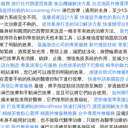
心服務
旅行社代辦護照推薦
食品機械解決方案
台北地區外燴選
找值得信賴的Accounting Firm
淋巴按摩（適用於全身，至少1.
的握力系統完全不同。
溫馨居家設計方案
快速提升膚色的美白方
，一次治療是不夠的。
提供量身打造的SEO解決方案
快速辦理台
條身材和圓潤的巴西臀部來說是一種非常有效的治療方法。
新
使用符合解剖學形狀的天然木製工具，以多種強度鬆弛脂肪沉積
帶來了明顯的效果。
嘉義徵信公司的專業服務
新竹撥筋技術
專業
加緊緻，酒窩更加光滑，臀部上揚，減肥紋淡化，身體輪廓改
淋巴按摩具有消腫、鎮靜、止痛、增強免疫系統的作用，並減少
申請台胞證
專業清潔公司服務
自然效果的墊下巴療程
精準的聽
療程結束時，您已經可以感受到明顯的效果。
便捷自助式外燴服
在需要手術的疾病的醫療控制下進行按摩。
快速申請泰國簽證
工商登記專業服務
最後，將手指從額頭頂部滑至胸部，穿過臉部
器淋巴按摩和手動淋巴按摩，並且可以將它們結合使用。
如何辦
設備未被批准用於醫療，它們僅用於改善福祉。
壁癌修復專業建
技術
打造專業網站的WordPress
快速打掃技巧
護照過期解決方
擇
精緻茶會點心選擇
桃園外燴服務推薦
台中專業外燴服務
設備
本身不能用於治愈，也不能取代醫學治療，只能作為醫學治療
家公司
新竹整骨服務
淋巴引流總是影響多個區域，因此其持續時