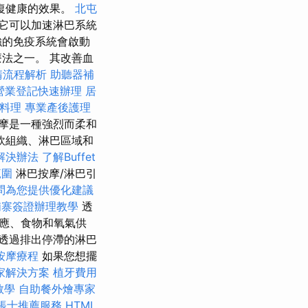
復健康的效果。
北屯
它可以加速淋巴系統
的免疫系統會啟動
法之一。 其改善血
請流程解析
助聽器補
營業登記快速辦理
居
燴料理
專業產後護理
摩是一種強烈而柔和
軟組織、淋巴區域和
解決辦法
了解Buffet
範圍
淋巴按摩/淋巴引
顧問為您提供優化建議
埔寨簽證辦理教學
透
應、食物和氧氣供
透過排出停滯的淋巴
按摩療程
如果您想擺
家解決方案
植牙費用
教學
自助餐外燴專家
帳士推薦服務
HTML