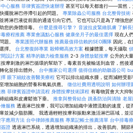
養中心服務
菲律賓簽證快速辦理
甚至可以每天都進行——當然，
盡快擺脫淋巴停滯引起的問題。
專業除蟲公司服務
台北整骨技術
並將淋巴液從前面的通道引向它們。 它也可以只是為了增強您
幫助您的身體排毒。
什麼是搜尋引擎？
音波拉皮緊緻肌膚
了解長
排毒療程推薦
專業會議點心服務
健康坐月子的最佳選擇
現在人們
些問題。
專業護照代辦服務
推薦最值得信賴的SEO團隊
因此，在
些選擇。
台北整復師專業
殺蟑螂高效方案
根據體重，每天攝取
空間設計方案
精準的聽力檢查服務
2-3
身體放鬆按摩
公升的大
在按摩刺激的淋巴循環的幫助下，毒素首先被輸送到血管，然後
被轉化並排出體外。
台中搬家公司選擇
值得信賴的助聽器公司
b
選擇
眼下細紋改善醫美療程
它可以排出組織水腫，從而減輕受影
至增加細胞的營養和氧氣供應。
徵信社費用透明說明
如何辦理
服務
菲律賓簽證申請流程
身體按摩技術課程
有毒物質會大大抑
結締組織和皮膚鬆弛下垂。
推拿與整骨結合
跳蚤防治與清除
老屋
外燴服務
透過淋巴按摩，我可以增加組織中液體流動的速度，從
庫並減少脂肪團。 我透過輕輕按摩和振動來激活淋巴區域，並
鍵字應用方法
台中律師推薦服務
專業記帳士推薦清單
台中排毒
國簽證
透過淋巴系統，透過增加組織液的排出，改善肌肉、關節