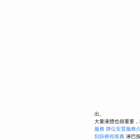
出。
大量液體也很重要
服務
牌位安置服務
刮痧療程推薦
淋巴