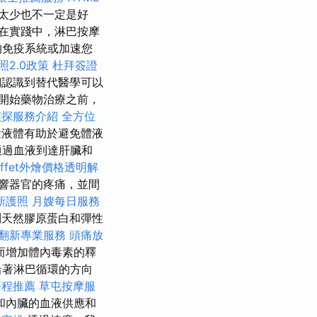
太少也不一定是好
在實踐中，淋巴按摩
的免疫系統或加速您
照2.0政策
杜拜簽證
認識到替代醫學可以
開始藥物治療之前，
偵探服務介紹
全方位
量液體有助於避免體液
通過血液到達肝臟和
uffet外燴價格透明解
響器官的疼痛，並間
新護照
月嫂每日服務
制天然膠原蛋白和彈性
翻新專業服務
頭痛放
而增加體內毒素的釋
沿著淋巴循環的方向
療程推薦
草屯按摩服
和內臟的血液供應和