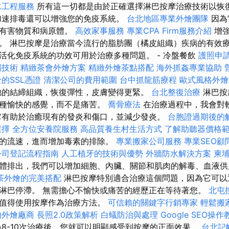
水工程服務
所有這一切都是由於正確選擇淋巴按摩治療技術以恢
加速排毒還可以增強您的免疫系統。
台北地區專業外燴團隊
因為
掉有害物質和病原體。
高效家事服務
專業CPA Firm服務介紹
增強
。 淋巴按摩是治療當今流行的脂肪團（橘皮組織）疾病的有效療
活化免疫系統的功效可用於治療多種問題。 - 冷盤餐飲
護照申
漏技術
精緻茶會外燴方案
精緻外燴茶點搭配
海外抓姦專業協助
的SSL憑證
清潔公司的費用範圍
台中抓龍筋療程
歐式風格外
弛的結締組織，恢復彈性，皮膚變得更緊。
台北整復治療
淋巴按
一種愉快的感覺，而不是痛苦。
喬骨療法
在治療過程中，我會對
它有助於治癒現有的發炎和傷口，並減少發炎。
台胞證過期後的
選擇
全方位安養院服務
高品質養生村生活方式
了解助聽器價格
的流速，進而增加毒素的排除。
專業搬家公司服務
專業SEO
公司登記流程指南
人工植牙的技術與優勢
外牆防水解決方案
柬
體排出，我們可以增加細胞、內臟、關節和肌肉的解毒、血液供
茶外燴的完美搭配
淋巴按摩特別適合治療這個問題，因為它可以
淋巴停滯。 無需擔心不愉快或痛苦的經歷正在等待著您。
北屯
，值得使用按摩作為治療方法。
可信賴的關鍵字行銷專家
輕鬆搬
的外燴廠商
長照2.0政策解析
白蟻防治與處理
Google SEO操作
8-10次治療後，您就可以明顯感受到按摩的正面效果。
台北記