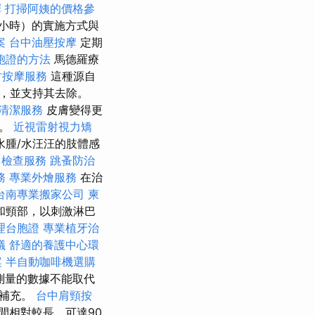
擇
打掃阿姨的價格參
5小時）的實施方式與
案
台中油壓按摩
定期
胞證的方法
馬德羅療
竹按摩服務
這種源自
，並支持其去除。
清潔服務
皮膚變得更
善。
近視雷射視力矯
水腫/水汪汪的肢體感
力檢查服務
跳蚤防治
務
專業外燴服務
在治
台南專業搬家公司
柬
和頸部，以刺激淋巴
理台胞證
專業植牙治
議
舒適的養護中心環
案
半自動咖啡機選購
測量的數據不能取代
的補充。
台中肩頸按
間相對較長，可達90