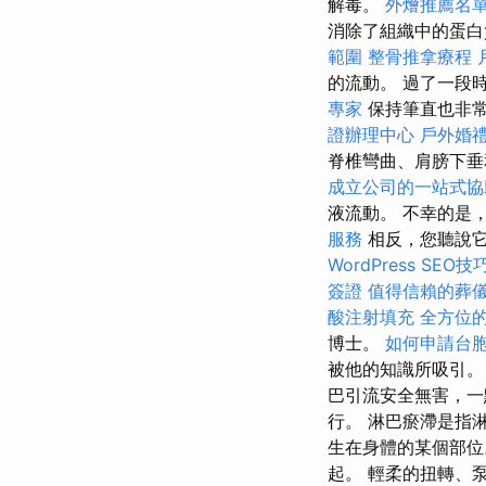
解毒。
外燴推薦名
消除了組織中的蛋
範圍
整骨推拿療程
的流動。 過了一段
專家
保持筆直也非
證辦理中心
戶外婚
脊椎彎曲、肩膀下垂
成立公司的一站式協
液流動。 不幸的是
服務
相反，您聽說
WordPress SEO技
簽證
值得信賴的葬
酸注射填充
全方位的
博士。
如何申請台
被他的知識所吸引。
巴引流安全無害，一
行。 淋巴瘀滯是指
生在身體的某個部位
起。 輕柔的扭轉、