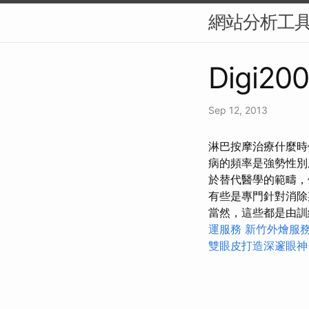
網站分析工具
Digi200
Sep 12, 2013
淋巴按摩治療什麼時
病的頻率是強勢性
於替代醫學的範疇
有些是專門針對消
當然，這些都是由訓
運服務
新竹外燴服
雙眼皮打造深邃眼神