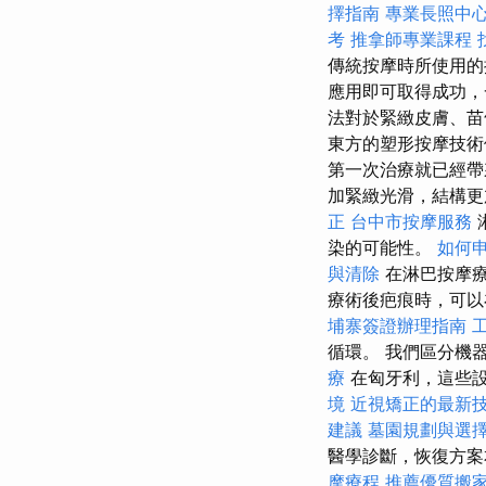
擇指南
專業長照中
考
推拿師專業課程
傳統按摩時所使用
應用即可取得成功
法對於緊緻皮膚、苗
東方的塑形按摩技術
第一次治療就已經
加緊緻光滑，結構更
正
台中市按摩服務
染的可能性。
如何
與清除
在淋巴按摩
療術後疤痕時，可以
埔寨簽證辦理指南
循環。 我們區分機
療
在匈牙利，這些
境
近視矯正的最新
建議
墓園規劃與選
醫學診斷，恢復方案
摩療程
推薦優質搬