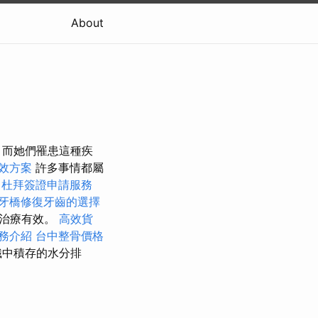
About
，而她們罹患這種疾
效方案
許多事情都屬
杜拜簽證申請服務
牙橋修復牙齒的選擇
使治療有效。
高效貨
務介紹
台中整骨價格
織中積存的水分排