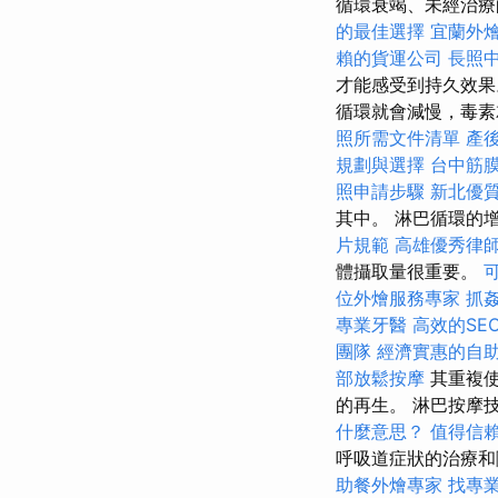
循環衰竭、未經治療
的最佳選擇
宜蘭外
賴的貨運公司
長照
才能感受到持久效果
循環就會減慢，毒素
照所需文件清單
產
規劃與選擇
台中筋
照申請步驟
新北優
其中。 淋巴循環的
片規範
高雄優秀律
體攝取量很重要。
位外燴服務專家
抓
專業牙醫
高效的SE
團隊
經濟實惠的自
部放鬆按摩
其重複
的再生。 淋巴按摩
什麼意思？
值得信
呼吸道症狀的治療和
助餐外燴專家
找專