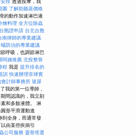
鬆安排
透過按摩，我
範圍
了解助聽器價格
滑的動作加速淋巴液
外燴料理
全方位除蟲
台胞證申請
台北台胞
台南律師的專業建議
白蟻防治的專業建議
節呼吸，也調節淋巴
掃阿姨推薦
北投整骨
療程
我是
提升排名的
培訓
快速辦理菲律賓
的會計師事務所
玻尿
到了我的第一位導師，
期間認識的，我立刻
素和多餘液體。 淋
過圓形平滑運動進
伸到全身，而通常發
可以由某些疾病引
蟲公司服務
靈骨塔選