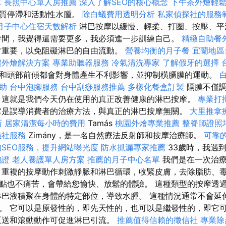
單
長照中心單人房推薦
深入了解SEO的核心概念
下午茶外燴輕
白質停滯和活動性水腫。
除白蟻費用透明分析
私家偵探社的服務
月子中心住宿天數解析
淋巴按摩以緩慢、輕柔、打圈、按壓、平
時間，我覺得還需要更多，我必須進一步訓練自己。
精緻自助餐
常重要，以免阻礙淋巴的自由流動。
營養均衡的月子餐
宜蘭地區
禮外燴解決方案
專業助聽器服務
冷氣清洗專家
了解假牙的選擇
和頭部前傾都會對身體產生不利影響，並抑制橫膈膜的運動。
助
台中泡腳服務
台中刮痧服務推薦
多樣化餐盒訂製
隔膜不僅調
，這就是我們今天仍在使用的真正改善健康的淋巴按摩。
專業打
它是誤導消費者的治療方法，與真正的淋巴按摩無關。
大里推拿
巧
居家清潔每小時的費用
Tamás
桃園外燴專業推薦
整脊師證照
儀社服務
Zimány，是一名自然療法反射師和按摩治療師。
可靠
SEO服務，提升網站曝光度
防水抓漏專家推薦
33歲時，我遇
胞證
老人養護單人房方案
推薦的月子中心名單
我們是在一次治療
 重複的按摩動作刺激靜脈和淋巴循環，收緊皮膚，去除脂肪、毒
點也不痛苦，會帶給您愉快、放鬆的體驗。 這種類型的按摩透
淋巴液積聚在身體的特定部位，導致水腫。 這種情況通常不會延
。 它可以是原發性的，即先天性的，也可以是繼發性的，即它
泵送和滾動動作可促進淋巴引流。
推薦值得信賴的徵信社
專業除