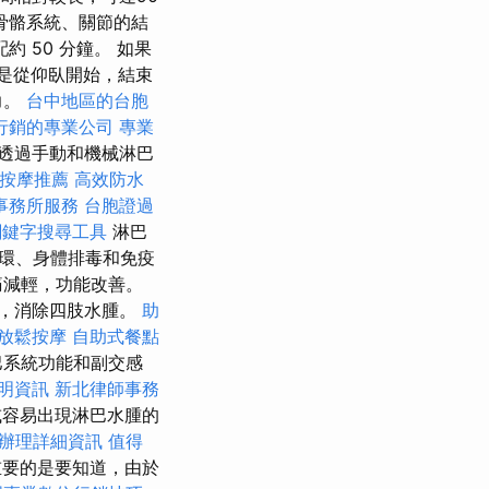
骨骼系統、關節的結
 50 分鐘。 如果
總是從仰臥開始，結束
力。
台中地區的台胞
行銷的專業公司
專業
透過手動和機械淋巴
身按摩推薦
高效防水
事務所服務
台胞證過
關鍵字搜尋工具
淋巴
環、身體排毒和免疫
痛減輕，功能改善。
，消除四肢水腫。
助
放鬆按摩
自助式餐點
淋巴系統功能和副交感
明資訊
新北律師事務
容易出現淋巴水腫的
辦理詳細資訊
值得
要的是要知道，由於