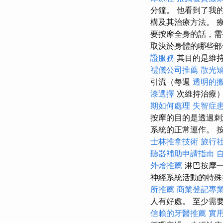
分鐘。 他看到了我
構及其治療方法。 
要按摩全身的話，需
取決於身體的哪些部
證服務
其目的是維
禮儀公司推薦
散光
引流（每週
透明的
漆選擇
次維持治療
期如何處理
失智症
按摩的目的是透過刺
系統的正常運作。 
士林推拿技術
旅行
聽器補助申請指南
外燴推薦
淋巴按摩—
神經系統活動的特
所推薦
商業登記專
人有好處。 至少需
信賴的牙醫推薦
實