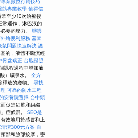
習專業數位行銷技巧
撥筋專業教學
值得信
通常至少10次治療後
正常運作，淋巴液的
不必要的壓力。
辦護
府外燴便利服務
墓園
老鼠問題快速解決
護
水基的，液體不斷流經
中骨盆矯正
台胞證照
個課程過程中增加液
碳酸）礦泉水。
全方
除釋放的廢物。
尋找
辦理
可靠的防水工程
的安養院選擇
台中頭
進而促進細胞和組織
腫」症候群。
SEO是
常有效地用於感冒和上
清潔300元方案
自
頸部和臉部按摩，密