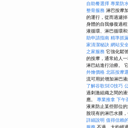
自助餐選擇
專業防
整骨服務
淋巴按摩
的運行，從而過濾
身體的自我修復過程
液循環、淋巴循環和
助申請指南
精準抓
家清潔秘訣
網站安全
之家服務
它強化鬆
的按摩，通常給人
淋巴結進行治療。 
外燴價格
北區按摩
流可用於增加淋巴液
了解谷歌SEO技巧
過刺激組織之間的液
應。
專業推拿
下午
液來防止某些部位的
脫現有的淋巴水腫
詳細說明
值得信賴
服務
不過，大約經過