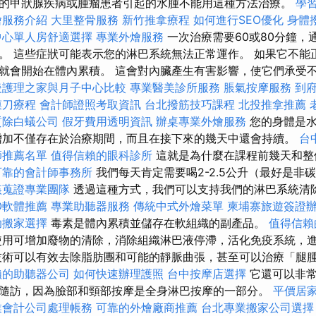
的甲狀腺疾病或腫瘤患者引起的水腫不能用這種方法治療。
學
燴服務介紹
大里整骨服務
新竹推拿療程
如何進行SEO優化
身體
中心單人房舒適選擇
專業外燴服務
一次治療需要60或80分鐘，
。 這些症狀可能表示您的淋巴系統無法正常運作。 如果它不能
就會開始在體內累積。 這會對內臟產生有害影響，使它們承受
後護理之家與月子中心比較
專業醫美診所服務
脹氣按摩服務
到
膜刀療程
會計師證照考取資訊
台北撥筋技巧課程
北投推拿推薦
質除白蟻公司
假牙費用透明資訊
辦桌專業外燴服務
您的身體是
增加不僅存在於治療期間，而且在接下來的幾天中還會持續。
台
師推薦名單
值得信賴的眼科診所
這就是為什麼在課程前幾天和整
可靠的會計師事務所
我們每天肯定需要喝2-2.5公升（最好是非
姦蒐證專業團隊
透過這種方式，我們可以支持我們的淋巴系統清
O軟體推薦
專業助聽器服務
傳統中式外燴菜單
柬埔寨旅遊簽證
助搬家選擇
毒素是體內累積並儲存在軟組織的副產品。
值得信賴
使用可增加廢物的清除，消除組織淋巴液停滯，活化免疫系統，
技術可以有效去除脂肪團和可能的靜脈曲張，甚至可以治療「腿
賴的助聽器公司
如何快速辦理護照
台中按摩店選擇
它還可以非
隨訪，因為臉部和頸部按摩是全身淋巴按摩的一部分。
平價居家
業會計公司處理帳務
可靠的外燴廠商推薦
台北專業搬家公司選擇