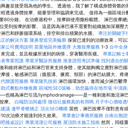
的興趣並接受我為他的學生。 透過他，我了解了構成身體骨骼的
療程透過身體按摩、能量管理和協調來完成。 值得為一個區域分配約
要80分鐘。 在治療過程中，按摩師使用撒粉載體。 淋巴按摩
位受到按摩的影響。 這是因為淋巴液不需要對組織施加深層壓
持淋巴和靜脈循環系統，排空和排出積聚的水腫。
專注於關鍵字
矯正的解決方案
隆鼻塑造完美輪廓
保留已達到的治療效果，可以
搬家公司費用說明
苗栗地區外燴選擇
大雅按摩服務
1-3
台中全
）來完成，並且根據所達到的病情，穿著醫用長襪。
專業記帳士
患者專業照護
專業牙醫診所服務
推拿證照考試準備
找到適合的
激和維持淋巴結和淋巴管來支持身體，使其能夠獨立應對淋巴循
按摩後，敏感淋巴區（腹股溝、腋窩、頸部）的淋巴結腫大、疼
社代辦護照服務
專業隆乳技術
淋巴循環加快，進而減少淋巴鬱滯
自助式餐點外燴推薦
區域性SEO策略，助您贏得在地市場
中清路
—也稱為淋巴引流/lymphodrainage——是一種刺激和激活
殊按摩。
白蟻防治與處理
徵信社服務真的有用嗎
月子中心價格透
業建議
逢甲脊椎矯正
頂尖SEO機構
當然，淋巴按摩不僅對患有或
要10次治療才能達到持久效果。
專業會計事務所服務
台南台胞證
用吧檯桌設計
專業清潔公司服務
屋頂防水施工指南
然而，同樣重