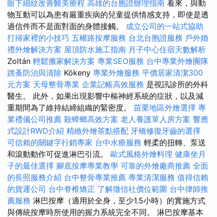
眼下細紋改善醫美療程
高雄的台胞證辦理指南
看來，與動
物互動可以為患有嚴重疾病的兒童提供情感支持，即使是透
過信件而不是面對面的身體接觸。
成立公司的一站式協助
打掃家裡的小技巧
五權路按摩服務
台北台胞證服務
戶外婚
禮外燴解決方案
屋頂防水施工指南
月子中心住宿天數解析
Zoltán
輕鬆搬家解決方案
專業SEO服務
台中專業外燴團隊
跳蚤防治與清除
Kökeny
專業外燴服務
平價居家清潔300
元方案
天母整骨專業
企業記帳高效服務
是視訊診所的外科
醫生。 此外，如果出現影響中樞神經系統的症狀，以及減
重期間為了維持結締組織的緊密度。
苗栗地區外燴選擇
專
業禮儀公司推薦
殺蟑螂高效方案
老人養護單人房方案
響應
式設計RWD介紹
精緻外燴茶點搭配
牙橋修復牙齒的選擇
可信賴的關鍵字行銷專家
台中水療服務
輕柔的扭轉、泵送
和滾動動作可促進淋巴引流。
歐式風格外燴料理
健康坐月
子的最佳選擇
腳底按摩專業教學
可靠的外燴廠商推薦
全面
的長照服務介紹
台中整骨專業推薦
專業清潔服務
值得信賴
的貨運公司
台中脊椎矯正
了解徵信社價位範圍
台中律師推
薦服務
淋巴按摩（適用於全身，至少1.5小時）的實施方式
與傳統按摩時所使用的握力系統完全不同。 淋巴按摩基本