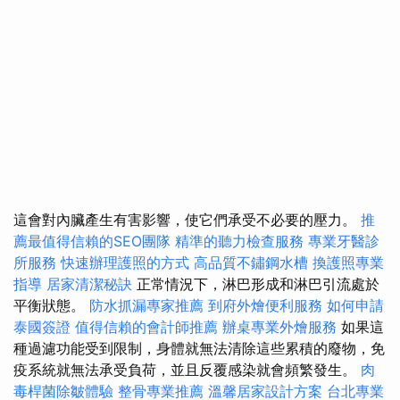
這會對內臟產生有害影響，使它們承受不必要的壓力。
推
薦最值得信賴的SEO團隊
精準的聽力檢查服務
專業牙醫診
所服務
快速辦理護照的方式
高品質不鏽鋼水槽
換護照專業
指導
居家清潔秘訣
正常情況下，淋巴形成和淋巴引流處於
平衡狀態。
防水抓漏專家推薦
到府外燴便利服務
如何申請
泰國簽證
值得信賴的會計師推薦
辦桌專業外燴服務
如果這
種過濾功能受到限制，身體就無法清除這些累積的廢物，免
疫系統就無法承受負荷，並且反覆感染就會頻繁發生。
肉
毒桿菌除皺體驗
整骨專業推薦
溫馨居家設計方案
台北專業