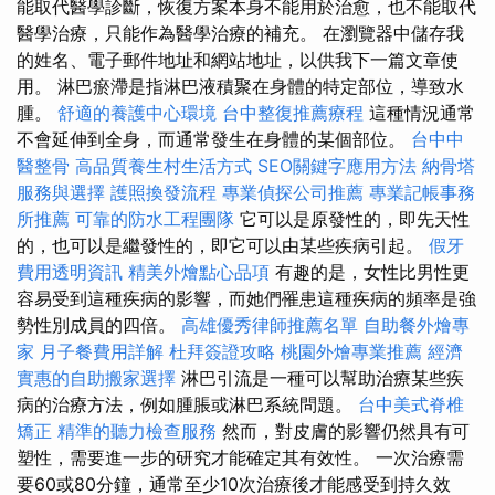
能取代醫學診斷，恢復方案本身不能用於治愈，也不能取代
醫學治療，只能作為醫學治療的補充。 在瀏覽器中儲存我
的姓名、電子郵件地址和網站地址，以供我下一篇文章使
用。 淋巴瘀滯是指淋巴液積聚在身體的特定部位，導致水
腫。
舒適的養護中心環境
台中整復推薦療程
這種情況通常
不會延伸到全身，而通常發生在身體的某個部位。
台中中
醫整骨
高品質養生村生活方式
SEO關鍵字應用方法
納骨塔
服務與選擇
護照換發流程
專業偵探公司推薦
專業記帳事務
所推薦
可靠的防水工程團隊
它可以是原發性的，即先天性
的，也可以是繼發性的，即它可以由某些疾病引起。
假牙
費用透明資訊
精美外燴點心品項
有趣的是，女性比男性更
容易受到這種疾病的影響，而她們罹患這種疾病的頻率是強
勢性別成員的四倍。
高雄優秀律師推薦名單
自助餐外燴專
家
月子餐費用詳解
杜拜簽證攻略
桃園外燴專業推薦
經濟
實惠的自助搬家選擇
淋巴引流是一種可以幫助治療某些疾
病的治療方法，例如腫脹或淋巴系統問題。
台中美式脊椎
矯正
精準的聽力檢查服務
然而，對皮膚的影響仍然具有可
塑性，需要進一步的研究才能確定其有效性。 一次治療需
要60或80分鐘，通常至少10次治療後才能感受到持久效