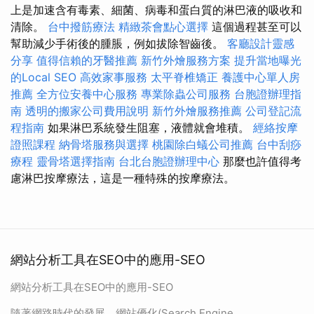
上是加速含有毒素、細菌、病毒和蛋白質的淋巴液的吸收和
清除。
台中撥筋療法
精緻茶會點心選擇
這個過程甚至可以
幫助減少手術後的腫脹，例如拔除智齒後。
客廳設計靈感
分享
值得信賴的牙醫推薦
新竹外燴服務方案
提升當地曝光
的Local SEO
高效家事服務
太平脊椎矯正
養護中心單人房
推薦
全方位安養中心服務
專業除蟲公司服務
台胞證辦理指
南
透明的搬家公司費用說明
新竹外燴服務推薦
公司登記流
程指南
如果淋巴系統發生阻塞，液體就會堆積。
經絡按摩
證照課程
納骨塔服務與選擇
桃園除白蟻公司推薦
台中刮痧
療程
靈骨塔選擇指南
台北台胞證辦理中心
那麼也許值得考
慮淋巴按摩療法，這是一種特殊的按摩療法。
網站分析工具在SEO中的應用-SEO
網站分析工具在SEO中的應用-SEO
隨著網路時代的發展，網站優化(Search Engine