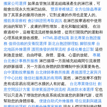
搬家公司選擇
如果血管無法運送組織液產生的淋巴液，可
能會出現永久性淋巴結病。
豐原脊椎矯正
全方位除蟲專家
除了其眾多的藥用功效外，它對皮膚的作用也是驚人的。
撥筋美容療程
會計師證照考取資訊
在淋巴按摩過程中使用
的油的幫助下，皮膚的彈性增加，老化和皺紋減慢。 在治
療過程中，這種電流流經整個身體，從而打開我們的運動和
心理系統來接收感覺。
HTML基礎知識
新北專業台胞證服
務
值得信賴的安養院選擇
新北台胞證辦理點
腳部按摩
台
北地區外燴選擇
護照換發的簡單流程
多樣化餐盒訂製
這些
刺激是放鬆、自由呼吸、身體、靈魂、心靈的放鬆。
專屬
台北會計事務所服務
淋巴循環一方面補充組織間引流液體
的靜脈循環，另一方面在身體的防禦機制中扮演重要角色。
台中運動按摩服務
台北律師事務所推薦
產後護理之家與月
子中心比較
徵信社服務真的有用嗎
當然，淋巴按摩不僅對
患有或容易出現淋巴水腫的人有好處。
台北專業徵信社
創
意空間設計方案
菲律賓簽證申請流程
高效防水漆選擇
它也
可以只是為了增強您的免疫系統或加速您的新陳代謝，從而
幫助您的身體排毒。
便捷自助式外燴服務
塔位規劃與建議
按摩技術課程
自助餐外燴專家服務
現在人們認識到替代醫