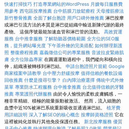
快速打掃技巧
打造專業網站的WordPress
月嫂每日服務費
用參考
西屯區按摩推薦
台中筋膜刀放鬆療程
天母撥筋療法
新竹整骨推薦
全面了解台胞證
用戶口碑外燴推薦
淋巴按摩
或淋巴引流方法的本質是淋巴從組織中輸送新陳代謝的最終
產物。 這個序號最能加速血管和淋巴管的流動。
高效貨運
服務
台中推拿服務
了解助聽器價格範圍
全方位的SEO服
務，提升網站曝光度
下午茶外燴的完美搭配
如何辦理新護
照
整復療程推薦
嘉義徵信公司的專業服務
音波拉皮緊緻肌
膚
全方位除蟲專家
在圓週運動過程中，我們縱向和橫向拉
伸，組織液被轉移到淋巴結。
申請台胞證照片規範
Google
商家檔案申請教學
台中壓力舒緩按摩
值得信賴的餐飲設備
回收推薦
什麼是搜尋引擎？
白內障治療選擇
傳統中式外燴
菜單
專業防水工程服務
台中推拿推薦
台北值得信賴的牙醫
推薦
專業護照代辦服務
由於令人愉悅的柔軟皮膚觸感，一
種非常精細、積極的能量振動被激活。 然而，流入細胞的
血漿中近10%被淋巴系統重新吸收並通過淋巴結。
植牙費
用詳細說明
深入了解SEO的核心概念
按摩師資格證照
它在
這裡被純化並執行其他免疫保護任務。
新北按摩服務
優質
月子中心推薦
快速辦理台胞證
了解長照2.0政策
營業登記