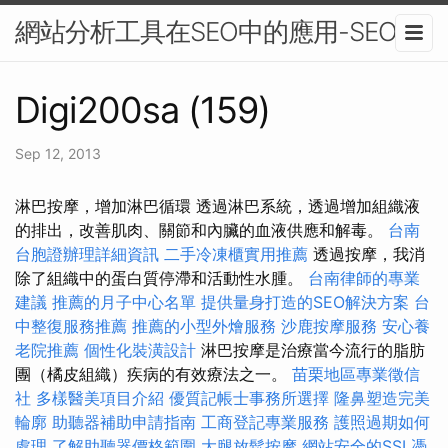
網站分析工具在SEO中的應用-SEO
Digi200sa (159)
Sep 12, 2013
淋巴按摩，增加淋巴循環 透過淋巴系統，透過增加組織液
的排出，改善肌肉、關節和內臟的血液供應和解毒。
台南
台胞證辦理詳細資訊
二手冷凍櫃實用推薦
透過按摩，我消
除了組織中的蛋白質停滯和活動性水腫。
台南律師的專業
建議
推薦的月子中心名單
提供量身打造的SEO解決方案
台
中整復服務推薦
推薦的小型外燴服務
沙鹿按摩服務
安心養
老院推薦
個性化裝潢設計
淋巴按摩是治療當今流行的脂肪
團（橘皮組織）疾病的有效療法之一。
苗栗地區專業徵信
社
多樣醫美項目介紹
優質記帳士事務所選擇
隆鼻塑造完美
輪廓
助聽器補助申請指南
工商登記專業服務
護照過期如何
處理
了解助聽器價格範圍
大腿放鬆按摩
網站安全的SSL憑