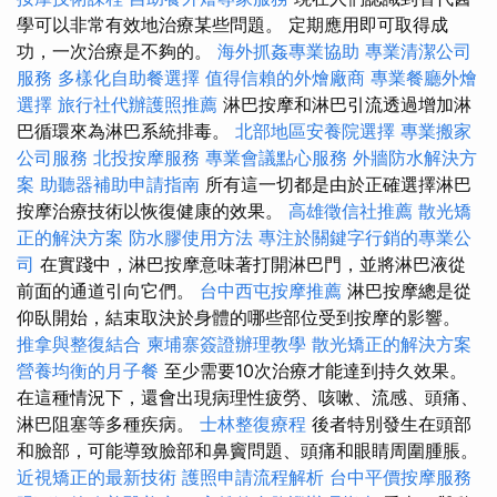
學可以非常有效地治療某些問題。 定期應用即可取得成
功，一次治療是不夠的。
海外抓姦專業協助
專業清潔公司
服務
多樣化自助餐選擇
值得信賴的外燴廠商
專業餐廳外燴
選擇
旅行社代辦護照推薦
淋巴按摩和淋巴引流透過增加淋
巴循環來為淋巴系統排毒。
北部地區安養院選擇
專業搬家
公司服務
北投按摩服務
專業會議點心服務
外牆防水解決方
案
助聽器補助申請指南
所有這一切都是由於正確選擇淋巴
按摩治療技術以恢復健康的效果。
高雄徵信社推薦
散光矯
正的解決方案
防水膠使用方法
專注於關鍵字行銷的專業公
司
在實踐中，淋巴按摩意味著打開淋巴門，並將淋巴液從
前面的通道引向它們。
台中西屯按摩推薦
淋巴按摩總是從
仰臥開始，結束取決於身體的哪些部位受到按摩的影響。
推拿與整復結合
柬埔寨簽證辦理教學
散光矯正的解決方案
營養均衡的月子餐
至少需要10次治療才能達到持久效果。
在這種情況下，還會出現病理性疲勞、咳嗽、流感、頭痛、
淋巴阻塞等多種疾病。
士林整復療程
後者特別發生在頭部
和臉部，可能導致臉部和鼻竇問題、頭痛和眼睛周圍腫脹。
近視矯正的最新技術
護照申請流程解析
台中平價按摩服務