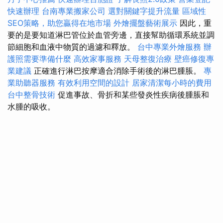
快速辦理
台南專業搬家公司
選對關鍵字提升流量
區域性
SEO策略，助您贏得在地市場
外燴擺盤藝術展示
因此，重
要的是要知道淋巴管位於血管旁邊，直接幫助循環系統並調
節細胞和血液中物質的過濾和釋放。
台中專業外燴服務
辦
護照需要準備什麼
高效家事服務
天母整復治療
壁癌修復專
業建議
正確進行淋巴按摩適合消除手術後的淋巴腫脹。
專
業助聽器服務
有效利用空間的設計
居家清潔每小時的費用
台中整骨技術
促進事故、骨折和某些發炎性疾病後腫脹和
水腫的吸收。