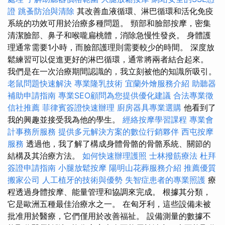
證
跳蚤防治與清除
其改善血液循環、淋巴循環和活化免疫
系統的功效可用於治療多種問題。 頸部和臉部按摩，密集
清潔臉部、鼻子和喉嚨扁桃體，消除急慢性發炎。 身體護
理通常需要1小時，而臉部護理則需要較少的時間。 深度放
鬆練習可以促進更好的淋巴循環，通常將兩者結合起來。
我們是在一次治療期間認識的，我立刻被他的知識所吸引。
老鼠問題快速解決
專業隆乳技術
宜蘭外燴服務介紹
助聽器
補助申請指南
專業SEO顧問為您提供優化建議
合法專業徵
信社推薦
菲律賓簽證快速辦理
廚房器具專業選購
他看到了
我的興趣並接受我為他的學生。
經絡按摩學習課程
專業會
計事務所服務
提供多元解決方案的數位行銷夥伴
西屯按摩
服務
透過他，我了解了構成身體骨骼的骨骼系統、關節的
結構及其治療方法。
如何快速辦理護照
士林撥筋療法
杜拜
簽證申請指南
小腿放鬆按摩
陽明山花葬服務介紹
推薦優質
搬家公司
人工植牙的技術與優勢
失智症患者的專業照護
療
程透過身體按摩、能量管理和協調來完成。 根據其分類，
它是歐洲五種最佳治療水之一。 在匈牙利，這些設備未被
批准用於醫療，它們僅用於改善福祉。 設備測量的數據不