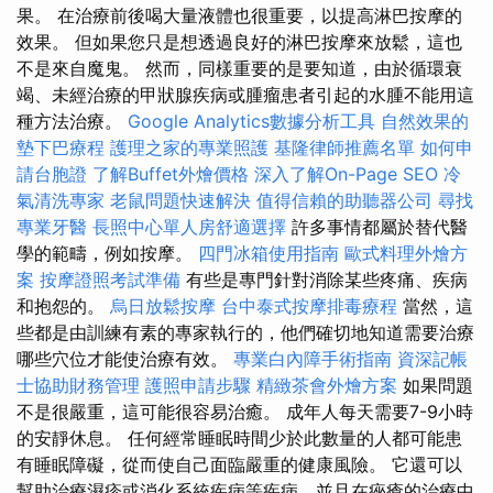
果。 在治療前後喝大量液體也很重要，以提高淋巴按摩的
效果。 但如果您只是想透過良好的淋巴按摩來放鬆，這也
不是來自魔鬼。 然而，同樣重要的是要知道，由於循環衰
竭、未經治療的甲狀腺疾病或腫瘤患者引起的水腫不能用這
種方法治療。
Google Analytics數據分析工具
自然效果的
墊下巴療程
護理之家的專業照護
基隆律師推薦名單
如何申
請台胞證
了解Buffet外燴價格
深入了解On-Page SEO
冷
氣清洗專家
老鼠問題快速解決
值得信賴的助聽器公司
尋找
專業牙醫
長照中心單人房舒適選擇
許多事情都屬於替代醫
學的範疇，例如按摩。
四門冰箱使用指南
歐式料理外燴方
案
按摩證照考試準備
有些是專門針對消除某些疼痛、疾病
和抱怨的。
烏日放鬆按摩
台中泰式按摩排毒療程
當然，這
些都是由訓練有素的專家執行的，他們確切地知道需要治療
哪些穴位才能使治療有效。
專業白內障手術指南
資深記帳
士協助財務管理
護照申請步驟
精緻茶會外燴方案
如果問題
不是很嚴重，這可能很容易治癒。 成年人每天需要7-9小時
的安靜休息。 任何經常睡眠時間少於此數量的人都可能患
有睡眠障礙，從而使自己面臨嚴重的健康風險。 它還可以
幫助治療濕疹或消化系統疾病等疾病，並且在痤瘡的治療中