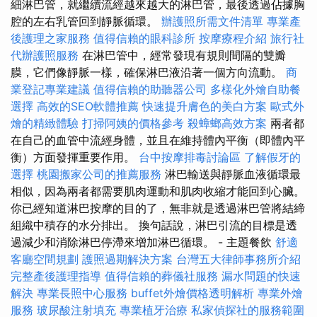
細淋巴管，就繼續流經越來越大的淋巴管，最後透過佔據胸
腔的左右乳管回到靜脈循環。
辦護照所需文件清單
專業產
後護理之家服務
值得信賴的眼科診所
按摩療程介紹
旅行社
代辦護照服務
在淋巴管中，經常發現有規則間隔的雙瓣
膜，它們像靜脈一樣，確保淋巴液沿著一個方向流動。
商
業登記專業建議
值得信賴的助聽器公司
多樣化外燴自助餐
選擇
高效的SEO軟體推薦
快速提升膚色的美白方案
歐式外
燴的精緻體驗
打掃阿姨的價格參考
殺蟑螂高效方案
兩者都
在自己的血管中流經身體，並且在維持體內平衡（即體內平
衡）方面發揮重要作用。
台中按摩排毒討論區
了解假牙的
選擇
桃園搬家公司的推薦服務
淋巴輸送與靜脈血液循環最
相似，因為兩者都需要肌肉運動和肌肉收縮才能回到心臟。
你已經知道淋巴按摩的目的了，無非就是透過淋巴管將結締
組織中積存的水分排出。 換句話說，淋巴引流的目標是透
過減少和消除淋巴停滯來增加淋巴循環。 - 主題餐飲
舒適
客廳空間規劃
護照過期解決方案
台灣五大律師事務所介紹
完整產後護理指導
值得信賴的葬儀社服務
漏水問題的快速
解決
專業長照中心服務
buffet外燴價格透明解析
專業外燴
服務
玻尿酸注射填充
專業植牙治療
私家偵探社的服務範圍