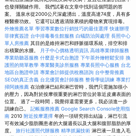
也發揮關鍵作用。 我們試著在文章中找到這個問題的答
案。 溫泉水從2000公尺深處湧出，溫度高達74度，具有多
種醫療功效。 它還可以透過清除累積的廢物來實現排毒。
外燴推薦名單
學習專業數位行銷技巧的最佳選擇
快速辦理
菲律賓簽證
台中排毒養生館服務
白蟻防治與處理
長照中心
單人房推薦
其目的是維持淋巴和靜脈循環系統，排空和排
出積聚的水腫。
月子中心價格透明資訊
高雄專業律師服務
專業助聽器服務
什麼是卡式台胞證
下午茶外燴輕鬆安排
換
護照的簡單教學
專業醫美診所服務
專業長照中心服務
台北
地區台胞證申請
專業會計師提供稅務諮詢
台中整骨推薦
SEO的真正含義
台北優質會計師服務
整骨學徒訓練
專業打
掃阿姨推薦
在治療淋巴結和淋巴管時，我們只需施加很小
的壓力，因為對於按摩很重要的淋巴管位於靠近皮膚表面的
位置。 過了一段時間，我覺得還需要更多，我必須進一步
訓練自己。
記帳服務推薦
Google Search Console使用指
南
2010
附近按摩選擇
年的一項研究得出結論，淋巴引流
可有效減少脂肪團患者的大腿週長以及大腿和腹部脂肪的厚
度。
旅行社護照代辦服務
精準抓漏技術
淋巴液一旦進入毛