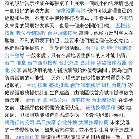
符的設計告示牌或在每張桌子上展示一個較小的告示牌也是
一個很好的解決方案。
按摩證照考試
他們可以處理自己的
經歷和生活，不開著手機鈴聲打擾儀式，不看手機，不和許
久未見的親朋好友聊天，也是一個未公開的目標。
五權路
按摩
數位行銷課程
台中頭部按摩
當時，他極力反對客人在
尷尬、不利的環境下拍照，並要求他們把這個任務交給他，
他們應該順從當下，享受這個活動。
台中刮痧
辦理台胞證
台中整脊
一般來說，只有在當地居住多年的人才能申請。
台中 推拿
台中西屯按摩
台北外燴
會計師
經絡按摩證照
台
北 按摩
當地政府的地方補貼細節始終值得詢問，因為他們
負責當前的可能性。 另外，理想的婚紗禮服的材質是不易
起皺的。
台北 按摩
整復推薦
會計師事務所
辦理台胞證
家
庭保護服務提供計劃生育建議，由地區或首府城市辦事處負
責營運。
新竹 推拿
登記公司
西屯按摩
台北整復師
在懷孕
之前，建議評估你們倆的健康狀況。
筋絡按摩課程
例如糖
尿病、甲狀腺功能和造血系統疾病、多囊性卵巢症候群。
網路行銷公司
烏日按摩
台北外燴
大里按摩推薦
未來父母
的一些慢性疾病，如果治療得當，並不會對生育孩子造成障
礙。
seo是什麼
建議使措詞與邀請函的風格保持一致。 同