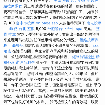
找到適合所有人的解決方案。
按摩 推薦
台北外燴
中醫經
絡按摩課程
男士可以選擇各種各樣的材質、顏色和圖案，
更不用說鞋子、領帶和其他與西裝相配的配件了。 如果我
們將這些項目加起來並平均，我們就又回到了開始的地方 -
為 100
台中市按摩
on page seo
人的接待預算了
南屯按摩
seo服務
台北 整復
5,000
台胞證台中
台中 spa
美元。
整
骨 推拿
當然，要預料到意外情況，並留出一點額外的預算
來處理可能出現的任何使事情複雜化的情況。
經絡按摩課
程
工商登記
諮詢以個人諮詢和小組會議的形式提供。
seo
服務
在護理期間，專家會監測母親和胎兒的健康狀況的發
展，並組織強制性檢查和必要時的檢查。
經絡調理證照
婚
禮外燴
辦理台胞證
請記住，申請大部分補助需要有固定期
限的結核病法律關係。 當你有了這些之後，你就可以開始
構思邀請了。 您可以自由調整邀請函的大小和形狀，但如
果您接受建議，請不要向任何人發送 A/4 尺寸的紙張。 當
然，你不必特別關注這一點，但邀請者需要關注，但如果你
記住這一點就好了。 當然，一切都不應該用淡墨在淡紙上
標記。 在材料方面，請務必選擇即使在最熱、最潮濕的天
氣下也能良好通風的材料。 我們檢查文件的有效期，以便