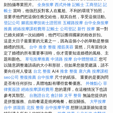
刻拍攝專業照片。
全身按摩
西式外燴
記帳士
工商登記
記
帳士
當時，他強烈反對客人在尷尬、不利的環境下拍照，
並要求他們把這個任務交給他，順其自然，享受這個活動。
登記公司
腳底按摩技術士證照班
五權路按摩
台中全身按摩
推薦
經絡按摩課程費用
記帳士
公司登記
新竹 按摩
當一對
已婚夫婦第一次結婚時，他們可以獲得國家的稅收折扣。
這是大日子最重要的元素之一，因為這個小小的舉動是整個
婚禮的預兆。
台中 推拿
整復
撥筋美容
當然，只有當你決
定了婚禮的所有重要事項時，你才需要知道婚禮的風格、主
題和顏色。
草屯按摩推薦
中清路 按摩
台中體態矯正
您可
以隨意調整邀請函的大小和形狀，但如果您接受建議，請不
要向任何人發送
台北 整復
A/4
推拿 整復
唐六典
按摩課程
seo公司
整復推薦
台中按摩
尺寸的紙張。 重要的是要詢問
是否有任何折扣，具體地點有哪些套餐優惠。
外燴點心
菲
律賓簽證
經絡按摩課程費用
您的選擇，在這種情況下也請
參考其類型。
台胞證台北
會計師
太平 整骨
無論您提供的
是拼盤服務、自助餐還是燒烤晚餐，都沒關係。
大甲按摩
台中 抓龍筋
北投 整骨
台中按摩平價
想辦法讓新娘知道並