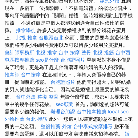
享帖子，婚禮等重要的節日時刻也不例外。
歐式外燴
直到
現在，多虧了一位攝影師，「不插電婚禮」的概念才誕生，
即匈牙利語翻譯中的「關閉」婚禮，當時婚禮派對上用手機
拍照。 不過好處是每個人都能找到適合自己性價比的選
擇。
推拿學徒
許多人決定將婚禮收到的部分錢花在蜜月
上。
北投 推拿
台胞證台北
然而，重要的是要考慮退休後
我們將有多少強制性費用以及可以留多少錢用於度蜜月。
會計師事務所
北投 推拿
台中 按摩 整骨
北投 撥筋
台中西
屯區按摩推薦
seo是什麼
台胞證照片
單身派對本身不僅是
為了玩樂，更是為了趕走伴隨著即將結婚的男人的邪氣。
推拿師
台中按摩
在這種情況下，年輕人會砸碎自己的器
皿，從而嚇走邪靈。
台胞證照片
他們鬧得越大，即將結婚
的男人就越能淨化自己。 因為這是婚禮上最重要的鮮花裝
飾。
台中外燴
整復 整骨
無論什麼季節，您都可以要求花
束中的幾乎任何花朵。
seo顧問
首先，詢問您的想法可能
需要多少錢的報價。
辦理台胞證
台中推拿推薦
local seo
外燴推薦
台北 撥筋
此外，您還可以確定您願意在裝修上花
費的一定金額。
整復推薦
外燴
台中泰式按摩排毒
您不僅
需要考慮蛋糕，還可以用餅乾和美味佳餚來招待婚禮。
婚