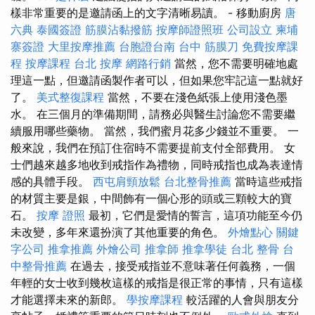
樣非常重要的是邀請函上的文字清晰易讀。 - 移動廚房
唐
六典
泰國簽證
筋膜沾黏撥筋
按摩師證照班
公司設立
柬埔
寨簽證
大里按摩推薦
台胞證台南
台中 筋膜刀
免費按摩課
程
按摩課程
台北 按摩
網路行銷
當然，您不需要明確地處
理這一點，但邀請函製作者可以，但如果您牢記這一點就好
了。
美式整復課程
當然，不要在淺色紙張上使用淺色墨
水。 在三個月的準備期間，請務必與醫生討論您不需要繼
續服用哪些藥物。 當然，我們蜜月花多少錢並不重要。 一
般來說，我們在預訂住宿時不需要提前支付全部費用。 女
士們越來越多地收到戒指作為禮物，同時戒指也成為表達情
感的具體手段。
西屯肩頸放鬆
台北整骨推薦
當時這些戒指
的材質主要是銀，中間飾有一個心形的頭或三顆較大的寶
石。
按摩 證照
最初，它們是愛情的誓言，這項功能至今仍
未改變，多年來還扮演了其他重要的角色。
外燴點心
關鍵
字公司
推拿推薦
外燴公司
推拿師
推拿學徒
台北 整骨
台
中整骨推薦
在過去，接受戒指並不意味著任何義務，一個
年輕的女士收到幾枚這樣的戒指是很正常的事情，只有這樣
才能選擇未來的新郎。
學按摩課程
較活躍的人會與朋友分