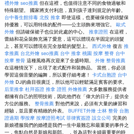
禮外燴
seo推薦
但在這裡，也值得注意不同的食物過敏和
特殊願望。 國家將支付利息，直到孩子達到規定的年齡。
台中養生館排毒
北投 推拿
即使這樣，也要確保你的頭髮保
持優雅，可以用特殊的配件——公主頭飾來增強它。
歐式
外燴
但請確保裙子也位於此處的中心。
推拿證照
在這裡，
蕾絲和花朵裝飾充滿了愛意，這可以體現在半固定的頭髮
上，甚至可以體現在完全放鬆的髮型上。
西式外燴
復古
推
拿推薦
台北外燴
seo推薦
台中 推拿
桃園 按摩
整脊
台中
按摩 整骨
這種風格再次迎來了全盛時期。
外燴
整骨推薦
在這種情況下，出現了老式配件和裝飾品。 當然，你必須
學習這個音樂的編舞，所以要仔細考慮！
卡式台胞證
台中
外燴
DJ的曲目很廣泛，所以他可以輕鬆滿足賓客的要求。
后里推拿
杜拜簽證
推拿 證照
外燴推薦
大多數服務提供者
都擁有自己的照明技術，因此他們在「偉大的日子」提供全
方位的服務。
整骨推薦
對他們來說，必須有大量的練習和
經驗，並且要有精緻的外表。
BUFFET外燴
士林 整骨
台胞
證過期
學按摩
按摩證照考試
菲律賓簽證
設立公司
完美的
新娘禮服我們的婚禮是我們一生中最難忘和最重要的事件之
一，焦點自然是新娘和新郎。 ，並為這對夫婦最重要的時