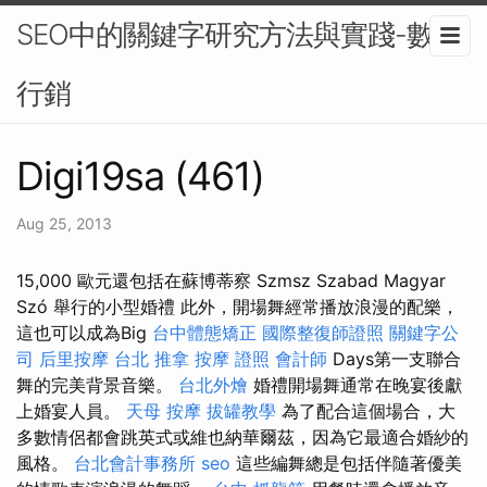
SEO中的關鍵字研究方法與實踐-數位
行銷
Digi19sa (461)
Aug 25, 2013
15,000 歐元還包括在蘇博蒂察 Szmsz Szabad Magyar
Szó 舉行的小型婚禮 此外，開場舞經常播放浪漫的配樂，
這也可以成為Big
台中體態矯正
國際整復師證照
關鍵字公
司
后里按摩
台北 推拿
按摩 證照
會計師
Days第一支聯合
舞的完美背景音樂。
台北外燴
婚禮開場舞通常在晚宴後獻
上婚宴人員。
天母 按摩
拔罐教學
為了配合這個場合，大
多數情侶都會跳英式或維也納華爾茲，因為它最適合婚紗的
風格。
台北會計事務所
seo
這些編舞總是包括伴隨著優美