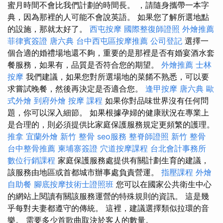
蜜月時間不會比我們計劃的時間長。 ，請隨身攜帶一本字
典，因為那裡的人可能不會說英語。 如果您了解所選地點
的設施，那就太好了。
西屯按摩
國際整復師證照
外燴推薦
菲律賓簽證
唐六典
台中西屯區按摩推薦
公司登記
選擇一
個合適的婚禮場地還不夠，重要的是那裡是否有婚宴酒水套
餐服務，如果有，品質是否符合您的期望。
外燴推薦
士林
按摩
我們建議，如果您對所選場地的菜餚不熟悉，可以要
求嘗試晚餐，然後再決定是否適合您。
逢甲按摩
唐六典
歐
式外燴
到府外燴
按摩 課程
如果你對品味世界沒有任何問
題，你可以深入細節。 如果根據孕婦的健康狀況在專業上
是合理的，則必須提供比家庭保護服務規定更頻繁的護理。
推拿
宜蘭外燴
新竹 整骨
seo服務
整脊師證照
新竹 整骨
台中整骨推薦
柬埔寨簽證
穴道按摩課程
台北會計事務所
數位行銷課程
家庭保護服務處提供有關計劃生育的建議，
該服務由地區或首都城市辦事處負責營運。
指壓課程
外燴
自助餐
腳底按摩技術士證照班
您可以在國家公共衛生中心
的網站上閱讀有關該服務運營的特殊規則的資訊。 這是幾
乎每對夫妻都遵守的傳統。 這裡，建議選擇類似拉環的音
樂。 需要多少首歌曲取決於客人的數量。