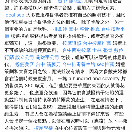
的情歌表演浪漫的舞蹈。
台中 抓龍筋
用餐時還會播放音
樂，許多婚禮DJ不僅準備了音樂，還加入了視覺元素。
local seo
大多數服務提供者都擁有自己的照明技術，因此
他們在重要日子提供全方位的服務。 除了晚餐之外，另一
個重要的方面是飲料。
推拿師
臺中 整骨 推薦
台中按摩平
價
您選擇的服務提供者是否也提供飲料，或者您是否必須
單獨安排，這一點很重要。
按摩證照
台中按摩推薦
婚禮上
不可或缺的就是迎賓飲料。
台中西屯按摩
士林 整骨
數位
行銷
設立公司
關鍵字公司
之後，組織可以被應得的休息取
代。
撥筋美容
台中 筋膜刀
台中排毒養生館
seo推薦
婚禮
策劃和大喜之日之後，魔法並沒有結束，因為大多數夫婦都
會在這個時候去度蜜月。 一塊 a hundred and seventy 片
的售價為 360 歐元，但那些想要更華麗的東西的人就得花
更多錢了。 也應避免飲酒，因為它們會減慢精子細胞的運
動並抑制負責維持懷孕的荷爾蒙的產生。 在這種情況下，
值得開始服用維生素B9，並建議服用婦科醫生建議的產前
維生素。 有些人會在婚禮邀請函上提前準備好來賓，有些
人會指定一個收集點，以便在離家時可以（應該）放下手機
並再次領取。
按摩學徒
在中心位置設置一個與裝飾元素相