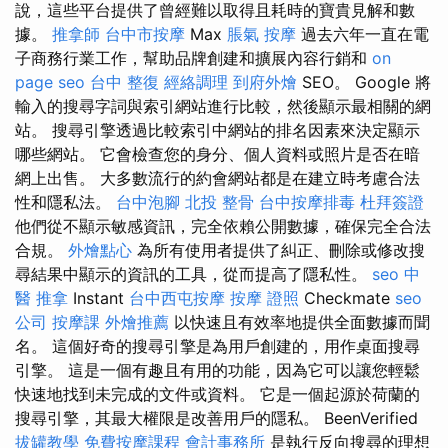
說，這些平台提供了曾經難以取得且耗時的寶貴見解和數
據。
推拿師
台中市按摩
Max
脹氣 按摩
過去六年一直在電
子商務行業工作，幫助品牌創建和擴展內容行銷和
on
page seo
台中 整復
經絡調理
到府外燴
SEO。 Google 將
輸入的搜尋字詞與索引網站進行比較，然後顯示最相關的網
站。 搜尋引擎透過比較索引中網站的排名因素來決定顯示
哪些網站。 它會檢查您的身分、個人資料或照片是否在暗
網上出售。 大多數流行的約會網站都是在建立時考慮合法
性和隱私法。
台中泡腳
北投 整骨
台中按摩排毒
杜拜簽證
他們從不顯示敏感資訊，完全依賴公開數據，確保完全合法
合規。
外燴點心
為所有使用者提供了糾正、刪除或修改搜
尋結果中顯示的資訊的工具，從而提高了隱私性。
seo
中
醫 推拿
Instant
台中西屯按摩
按摩 證照
Checkmate
seo
公司
按摩課
外燴推薦
以快速且有效率地提供全面數據而聞
名。 這個好奇的搜尋引擎是為用戶創建的，用作桌面搜尋
引擎。 這是一個有趣且有用的功能，因為它可以讓您輕鬆
快速地找到未完成的文件或資料。 它是一個起源於荷蘭的
搜尋引擎，其最大權限是改善用戶的隱私。 BeenVerified
拔罐教學
免費按摩課程
會計事務所
是執行反向搜尋的理想