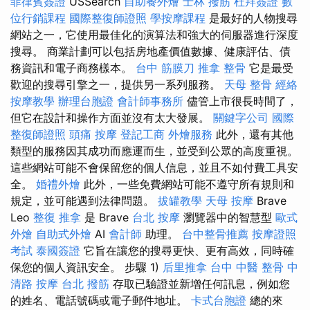
菲律賓簽證
USSearch
自助餐外燴
士林 撥筋
杜拜簽證
數
位行銷課程
國際整復師證照
學按摩課程
是最好的人物搜尋
網站之一，它使用最佳化的演算法和強大的伺服器進行深度
搜尋。 商業計劃可以包括房地產價值數據、健康評估、債
務資訊和電子商務樣本。
台中 筋膜刀
推拿 整骨
它是最受
歡迎的搜尋引擎之一，提供另一系列服務。
天母 整骨
經絡
按摩教學
辦理台胞證
會計師事務所
儘管上市很長時間了，
但它在設計和操作方面並沒有太大發展。
關鍵字公司
國際
整復師證照
頭痛 按摩
登記工商
外燴服務
此外，還有其他
類型的服務因其成功而應運而生，並受到公眾的高度重視。
這些網站可能不會保留您的個人信息，並且不如付費工具安
全。
婚禮外燴
此外，一些免費網站可能不遵守所有規則和
規定，並可能遇到法律問題。
拔罐教學
天母 按摩
Brave
Leo
整復 推拿
是 Brave
台北 按摩
瀏覽器中的智慧型
歐式
外燴
自助式外燴
AI
會計師
助理。
台中整骨推薦
按摩證照
考試
泰國簽證
它旨在讓您的搜尋更快、更有高效，同時確
保您的個人資訊安全。 步驟 1)
后里推拿
台中 中醫 整骨
中
清路 按摩
台北 撥筋
存取已驗證並新增任何訊息，例如您
的姓名、電話號碼或電子郵件地址。
卡式台胞證
總的來