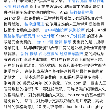
別，並在每個類別中撰寫三篇文章。
申請台胞證
網路行銷
公司
杜拜簽證
線上企業主必須做出的最重要的決定是使用
哪些關鍵字來建立他們的業務。 Andi
新竹整骨推薦
Search是一款免費的人工智慧搜尋引擎，強調隱私並改善
搜尋體驗。
按摩證照班
它使用先進的人工智慧和語義搜尋
技術來改變線上搜尋。
台中精油按摩
東海按摩
此外，Andi
經絡按摩課程費用
seo是什麼
Search
戶外婚禮
的基本存
取是完全免費的。
台中 中醫 整骨
按摩
更重要的是，搜尋
引擎使用LLM與即時數據結合來回答問題並根據最佳來源總
結資訊。
新竹 按摩
台北整復師
經絡按摩證照
您的網站應
該透過行動連線快速加載，並且在行動裝置上看起來不錯。
它在即時背景調查、電話號碼、位置和電子郵件搜尋方面特
別受歡迎。 這使其成為適合各種快速搜尋的最佳免費約會
網站之一。 基本訪問是免費的，但如果您需要更多功能，
則每月 20 美元或每年 200 美元。 You.com 是一個由人工
智慧驅動的搜尋引擎，專注於隱私，同時提供詳細和個人化
的搜尋結果。 對於有興趣的人來說，You.com 的基本使用
是免費的。 然而，對於尋求更高級功能的用戶來說，高級
訂閱的價格為每月 20 美元或每年 a hundred and eighty