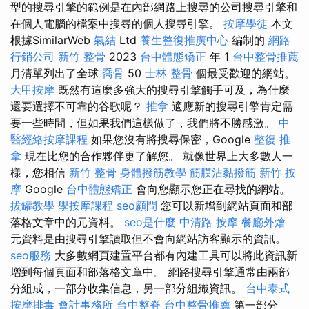
型的搜尋引擎的範例是在內部網路上搜尋的公司搜尋引擎和
在個人電腦的檔案中搜尋的個人搜尋引擎。
按摩學徒
本文
根據SimilarWeb
氣結
Ltd
養生整復推廣中心
編制的
網路
行銷公司
新竹 整骨
2023
台中體態矯正
年 1
台中整骨推薦
月清單列出了全球
喬骨
50
士林 整骨
個最受歡迎的網站。
大甲按摩
既然有這麼多強大的搜尋引擎觸手可及，為什麼
還要選擇不可靠的谷歌呢？
推拿
適應新的搜尋引擎肯定需
要一些時間，但如果我們這樣做了，我們將不勝感激。
中
醫經絡按摩課程
如果您沒有將搜尋保密，Google
整復 推
拿
現在比您的合作夥伴更了解您。 就像世界上大多數人一
樣，您相信
新竹 整骨
身體撥筋教學
筋膜沾黏撥筋
新竹 按
摩
Google
台中體態矯正
會向您顯示您正在尋找的網站。
拔罐教學
學按摩課程
seo顧問
您可以新增到網站頁面和部
落格文章中的元資料。
seo是什麼
中清路 按摩
餐廳外燴
元資料是由搜尋引擎讀取但不會向網站訪客顯示的資訊。
seo服務
大多數網頁建置平台都有內建工具可以將此資訊新
增到每個頁面和部落格文章中。 網路搜尋引擎通常由兩部
分組成，一部分收集信息，另一部分組織資訊。
台中泰式
按摩排毒
會計事務所
台中整脊
台中整骨推薦
第一部分