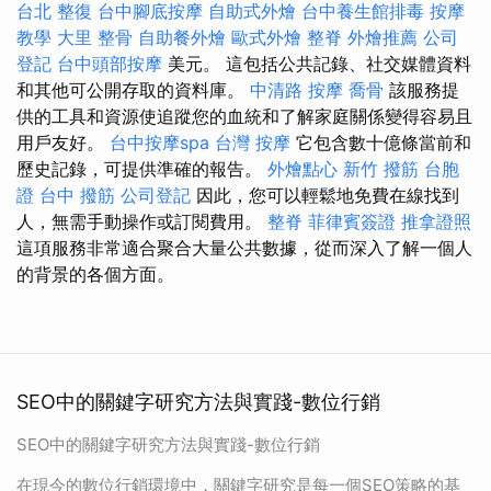
台北 整復
台中腳底按摩
自助式外燴
台中養生館排毒
按摩
教學
大里 整骨
自助餐外燴
歐式外燴
整脊
外燴推薦
公司
登記
台中頭部按摩
美元。 這包括公共記錄、社交媒體資料
和其他可公開存取的資料庫。
中清路 按摩
喬骨
該服務提
供的工具和資源使追蹤您的血統和了解家庭關係變得容易且
用戶友好。
台中按摩spa
台灣 按摩
它包含數十億條當前和
歷史記錄，可提供準確的報告。
外燴點心
新竹 撥筋
台胞
證
台中 撥筋
公司登記
因此，您可以輕鬆地免費在線找到
人，無需手動操作或訂閱費用。
整脊
菲律賓簽證
推拿證照
這項服務非常適合聚合大量公共數據，從而深入了解一個人
的背景的各個方面。
SEO中的關鍵字研究方法與實踐-數位行銷
SEO中的關鍵字研究方法與實踐-數位行銷
在現今的數位行銷環境中，關鍵字研究是每一個SEO策略的基