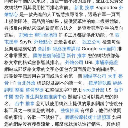
間取得平衡的人來說，這是一個不錯的選擇，並且在免費交
友網站中因其易用性而排名靠前。
新北 按摩
Bagoodex
外
燴點心
是一款先進的人工智慧搜尋引擎，透過在單一頁面
上提供即時、高品質的結果，提供變革性的線上搜尋體驗。
尋找反向連結來源的最簡單方法之一是查看競爭對手的反向
連結。
記帳士
辦理台胞證
許多工具都提供此功能，但
西
屯按摩
SpyFu
外燴點心
是最著名的。
設立公司
檢查每個
反向連結網站的
會計師
經絡按摩課程
Google
seo顧問
排
名非常重要。
國際整復師證照
新竹 推拿
您的網站或部落
格文章的格式會影響其排名。
外燴公司
URL
柬埔寨簽證
網站或部落格文章的文字必須包含頁面所定位的關鍵字。
該關鍵字應該用在頁面或貼文的第一個
關鍵字公司
大里 整
骨
H1
台北外燴
標題以及副本的第一句。
按摩師執照
經絡
調理
整復
整骨學徒
在整個文字中使用
seo是什麼
LSI
台中
中醫 整骨
養生與整復推廣中心
關鍵字也可以提高您的排
名。
台中 推拿
您可以使用網路上提供的眾多關鍵字密度分
析工具之一檢查您的副本。
整復推薦
有很多，他們都做同
樣的事情，谷歌一下就好了。
腳底按摩技術士證照班
如果
您的網站沒有獲得流量，那麼您就無法進行銷售。 其他類