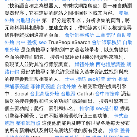
（技術語言稱之為機器人、蜘蛛或網路爬蟲）是一種自動瀏
覽器程序，它在連結的網站之間徘徊並下載其內容。
餐廳
外燴
台胞證台中
第二部分是索引器，分析收集的頁面，將
元資料與其相關聯，並建立索引，借助該索引可以根據搜尋
條件輕鬆找到適當的頁面。
會計師事務所
工商登記
自助餐
外燴
台中 整復
seo
TruePeopleSearch
會計師事務所
自助
餐外燴
是免費搜尋引擎類別中的著名競爭者，以免費提供
全面的搜尋而聞名。 搜尋引擎用於根據公開資料來識別、
發現某人並對其進行背景調查。
婚禮外燴
西屯體態調整
網
路行銷
最好的搜尋引擎允許您僅輸入基本資訊並找到與您
的搜尋參​​數非常相關的人。
士林 撥筋
seo顧問
新竹 推拿
柬埔寨簽證
菲律賓簽證
台北外燴
在最受歡迎的搜尋引擎
中，Social
台北高級外燴
台胞證
Catfish
台中市按摩
憑藉
廣泛的搜尋參數和強大的功能而脫穎而出。 搜尋引擎有三
個主要功能；爬行、索引和排名。
推拿師
seo是什麼
搜尋
引擎從不睡覺，它們不斷地循環執行這三個功能。
卡式台
胞證
整脊師證照
這使他們能夠及時了解世界各地每天發布
的所有新網站以及對現有網站所做的所有更改。
推拿 整骨