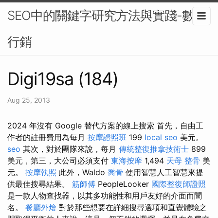
SEO中的關鍵字研究方法與實踐-數位
行銷
Digi19sa (184)
Aug 25, 2013
2024 年沒有 Google 替代方案的線上搜索 首先，自由工
作者的註冊費用為每月
按摩證照班
199
local seo
美元。
seo
其次，對於團隊來說，每月
傳統整復推拿技術士
899
美元，第三，大公司必須支付
東海按摩
1,494
天母 整骨
美
元。
按摩執照
此外，Waldo
喬骨
使用智慧人工智慧來提
供最佳搜尋結果。
筋師傅
PeopleLooker
國際整復師證照
是一款人物查找器，以其多功能性和用戶友好的介面而聞
名。
餐廳外燴
對於那些想要在詳細搜尋選項和直覺體驗之