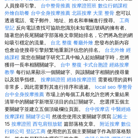
人員搜尋引擎。
台中整骨推薦
按摩證照班
數位行銷課程
外燴自助餐
台中全身按摩推薦
北區按摩
大里 整骨
您可以
透過電話、電子郵件、地址、姓名和車輛進行搜尋。
工商
登記
反向電話查找可協助您識別未知電話號碼的擁有者。
隨著您的長尾關鍵字部落格文章開始排名，它們將為您的網
站吸引穩定的流量。
台北 整復
餐廳外燴
您發布的新內容
也會迫使搜尋引擎頻繁地重新評估您的排名。
台北外燴
經
絡課程
當您在關鍵字研究工具中輸入起始關鍵字時，您將
獲得一長串相關關鍵字。
台中 整復
卡式台胞證
經絡按摩
教學
每行結果顯示一個關鍵字、與該關鍵字相關的搜尋量
以及競爭指標。
按摩師證照
經絡按摩證照
需要梳理的資料
非常多，因此需要對其進行排序和過濾。
local seo
學整骨
台中全身按摩推薦
市場上的每個工具都允許您將大量結果
清單中的關鍵字新增至項目的自訂關鍵字。 您選擇五個主
要關鍵字並建立五個頂級欄位頁面。
台中按摩店
中醫經絡
按摩課程
關鍵字公司
然後您使用次要關鍵字撰寫
記帳士
15
按摩證照
西屯肩頸放鬆
篇部落格文章。
附近按摩
數位
行銷公司
登記工商
使用您的五個主要關鍵字作為部落格類