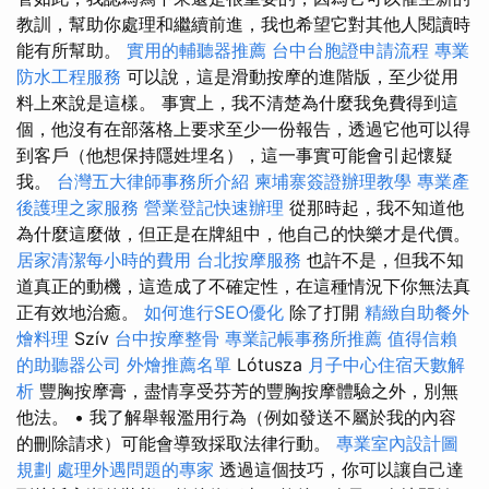
教訓，幫助你處理和繼續前進，我也希望它對其他人閱讀時
能有所幫助。
實用的輔聽器推薦
台中台胞證申請流程
專業
防水工程服務
可以說，這是滑動按摩的進階版，至少從用
料上來說是這樣。 事實上，我不清楚為什麼我免費得到這
個，他沒有在部落格上要求至少一份報告，透過它他可以得
到客戶（他想保持隱姓埋名），這一事實可能會引起懷疑
我。
台灣五大律師事務所介紹
柬埔寨簽證辦理教學
專業產
後護理之家服務
營業登記快速辦理
從那時起，我不知道他
為什麼這麼做，但正是在牌組中，他自己的快樂才是代價。
居家清潔每小時的費用
台北按摩服務
也許不是，但我不知
道真正的動機，這造成了不確定性，在這種情況下你無法真
正有效地治癒。
如何進行SEO優化
除了打開
精緻自助餐外
燴料理
Szív
台中按摩整骨
專業記帳事務所推薦
值得信賴
的助聽器公司
外燴推薦名單
Lótusza
月子中心住宿天數解
析
豐胸按摩膏，盡情享受芬芳的豐胸按摩體驗之外，別無
他法。 • 我了解舉報濫用行為（例如發送不屬於我的內容
的刪除請求）可能會導致採取法律行動。
專業室內設計圖
規劃
處理外遇問題的專家
透過這個技巧，你可以讓自己達