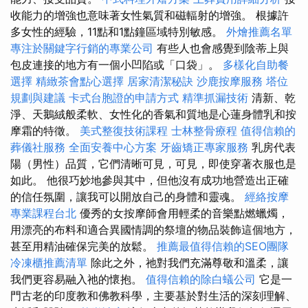
收能力的增強也意味著女性氣質和磁輻射的增強。 根據許
多女性的經驗，11點和1點鐘區域特別敏感。
外燴推薦名單
專注於關鍵字行銷的專業公司
有些人也會感覺到陰蒂上與
包皮連接的地方有一個小凹陷或「口袋」。
多樣化自助餐
選擇
精緻茶會點心選擇
居家清潔秘訣
沙鹿按摩服務
塔位
規劃與建議
卡式台胞證的申請方式
精準抓漏技術
清新、乾
淨、天鵝絨般柔軟、女性化的香氣和質地是心蓮身體乳和按
摩霜的特徵。
美式整復技術課程
士林整骨療程
值得信賴的
葬儀社服務
全面安養中心方案
牙齒矯正專家服務
乳房代表
陽（男性）品質，它們清晰可見，可見，即使穿著衣服也是
如此。 他很巧妙地參與其中，但他沒有成功地營造出正確
的信任氛圍，讓我可以開放自己的身體和靈魂。
經絡按摩
專業課程台北
優秀的女按摩師會用輕柔的音樂點燃蠟燭，
用漂亮的布料和適合異國情調的祭壇的物品裝飾這個地方，
甚至用精油確保完美的放鬆。
推薦最值得信賴的SEO團隊
冷凍櫃推薦清單
除此之外，祂對我們充滿尊敬和溫柔，讓
我們更容易融入祂的懷抱。
值得信賴的除白蟻公司
它是一
門古老的印度教和佛教科學，主要基於對生活的深刻理解、