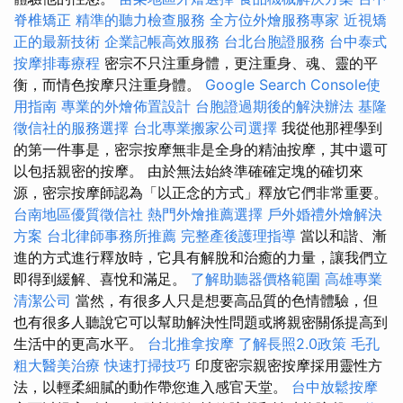
脊椎矯正
精準的聽力檢查服務
全方位外燴服務專家
近視矯
正的最新技術
企業記帳高效服務
台北台胞證服務
台中泰式
按摩排毒療程
密宗不只注重身體，更注重身、魂、靈的平
衡，而情色按摩只注重身體。
Google Search Console使
用指南
專業的外燴佈置設計
台胞證過期後的解決辦法
基隆
徵信社的服務選擇
台北專業搬家公司選擇
我從他那裡學到
的第一件事是，密宗按摩無非是全身的精油按摩，其中還可
以包括親密的按摩。 由於無法始終準確確定塊的確切來
源，密宗按摩師認為「以正念的方式」釋放它們非常重要。
台南地區優質徵信社
熱門外燴推薦選擇
戶外婚禮外燴解決
方案
台北律師事務所推薦
完整產後護理指導
當以和諧、漸
進的方式進行釋放時，它具有解脫和治癒的力量，讓我們立
即得到緩解、喜悅和滿足。
了解助聽器價格範圍
高雄專業
清潔公司
當然，有很多人只是想要高品質的色情體驗，但
也有很多人聽說它可以幫助解決性問題或將親密關係提高到
生活中的更高水平。
台北推拿按摩
了解長照2.0政策
毛孔
粗大醫美治療
快速打掃技巧
印度密宗親密按摩採用靈性方
法，以輕柔細膩的動作帶您進入感官天堂。
台中放鬆按摩