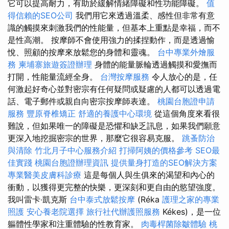
它可以提高耐力，有助於緩解情緒障礙和性功能障礙。
值
得信賴的SEO公司
我們用它來透過溫柔、感性但非常有意
識的觸摸來刺激我們的性能量，但基本上重點是幸福，而不
是性高潮。 按摩師不會使用強力的揉捏動作，而是透過愉
悅、照顧的按摩來放鬆您的身體和靈魂。
台中專業外燴服
務
柬埔寨旅遊簽證辦理
身體的能量脈輪透過觸摸和愛撫而
打開，性能量流經全身。
台灣按摩服務
令人放心的是，任
何激起好奇心並對密宗有任何疑問或疑慮的人都可以透過電
話、電子郵件或親自向密宗按摩師表達。
桃園台胞證申請
服務
豐原脊椎矯正
舒適的養護中心環境
從這個角度來看很
難說，但如果唯一的障礙是恐懼和缺乏訊息，如果我們願意
更深入地挖掘密宗的世界，那麼它很容易克服。
跳蚤防治
與清除
竹北月子中心服務介紹
打掃阿姨的價格參考
SEO最
佳實踐
桃園台胞證辦理資訊
提供量身打造的SEO解決方案
專業醫美皮膚科診療
這是每個人與生俱來的渴望和內心的
衝動，以獲得更完整的快樂，更深刻和更自由的慾望強度。
我叫雷卡‧凱克斯
台中泰式放鬆按摩
(Réka
護理之家的專業
照護
安心養老院選擇
旅行社代辦護照服務
Kékes)，是一位
軀體性學家和注重體驗的性教育家。
肉毒桿菌除皺體驗
桃