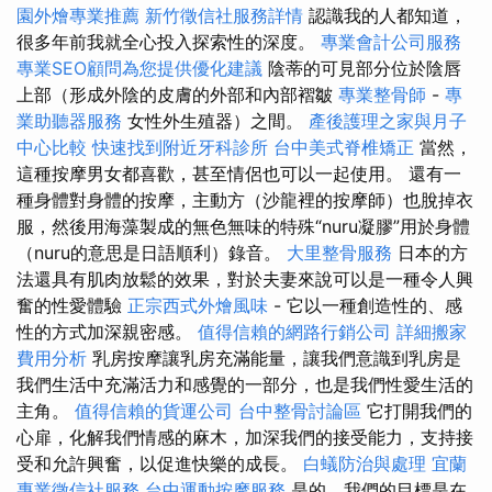
園外燴專業推薦
新竹徵信社服務詳情
認識我的人都知道，
很多年前我就全心投入探索性的深度。
專業會計公司服務
專業SEO顧問為您提供優化建議
陰蒂的可見部分位於陰唇
上部（形成外陰的皮膚的外部和內部褶皺
專業整骨師
-
專
業助聽器服務
女性外生殖器）之間。
產後護理之家與月子
中心比較
快速找到附近牙科診所
台中美式脊椎矯正
當然，
這種按摩男女都喜歡，甚至情侶也可以一起使用。 還有一
種身體對身體的按摩，主動方（沙龍裡的按摩師）也脫掉衣
服，然後用海藻製成的無色無味的特殊“nuru凝膠”用於身體
（nuru的意思是日語順利）錄音。
大里整骨服務
日本的方
法還具有肌肉放鬆的效果，對於夫妻來說可以是一種令人興
奮的性愛體驗
正宗西式外燴風味
- 它以一種創造性的、感
性的方式加深親密感。
值得信賴的網路行銷公司
詳細搬家
費用分析
乳房按摩讓乳房充滿能量，讓我們意識到乳房是
我們生活中充滿活力和感覺的一部分，也是我們性愛生活的
主角。
值得信賴的貨運公司
台中整骨討論區
它打開我們的
心扉，化解我們情感的麻木，加深我們的接受能力，支持接
受和允許興奮，以促進快樂的成長。
白蟻防治與處理
宜蘭
專業徵信社服務
台中運動按摩服務
是的，我們的目標是在