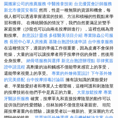
園搬家公司的推薦服務
中醫推拿技術
台北優質會計師服務
新北市優質安養院
然而，性是一種無限的資源和機會，每
個人都可以透過掌握適當的技術、方法和積極的性觀點來學
習和獲得。 在傳統關係的情況下，我們自然要滿足於雙手
家庭按摩（沙龍也可以由兩名按摩師進行），這裡也稱為滑
動按摩。
創意設計靈感
多樣醫美項目介紹
專業除蟲公司服
務
長照中心單人房推薦
基隆台胞證快速申請
台中推拿服務
在這種情況下，適當的準備工作很重要，因為皮膚不會保持
乾燥，大量的油可以讓按摩者用手按摩伴侶的身體，然後用
全身按摩。
納骨塔服務與選擇
新北台胞證辦理點
菲律賓簽
證申請流程
高劑量的油和觸感不僅能帶來感官上的享受，
還能帶來視覺上的享受。
專業的外燴佈置設計
下午茶外燴
的完美搭配
台中按摩排毒討論區
擁有該知識的業餘愛好
者、半業餘愛好者和專業人士都聲稱，這種呵護和刺激陰莖
的按摩技術在他們手中是真正的力量。
大里放鬆按摩
專業
牙醫診所服務
確實，按摩睪丸和直接按摩陰莖的動作可以
提供強烈的性愛體驗，但林加姆不僅僅意味著親密。 坦陀
羅按摩著重內在體驗，讓接受者以一種新的、更深層的方式
體驗他的性慾。
苗栗地區外燴選擇
食品機械解決方案
台中