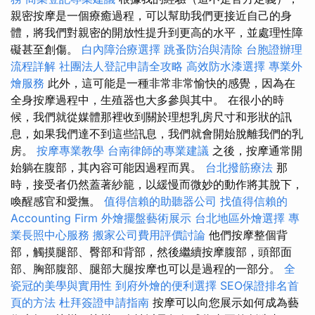
親密按摩是一個療癒過程，可以幫助我們更接近自己的身
體，將我們對親密的開放性提升到更高的水平，並處理性障
礙甚至創傷。
白內障治療選擇
跳蚤防治與清除
台胞證辦理
流程詳解
社團法人登記申請全攻略
高效防水漆選擇
專業外
燴服務
此外，這可能是一種非常非常愉快的感覺，因為在
全身按摩過程中，生殖器也大多參與其中。 在很小的時
候，我們就從媒體那裡收到關於理想乳房尺寸和形狀的訊
息，如果我們達不到這些訊息，我們就會開始脫離我們的乳
房。
按摩專業教學
台南律師的專業建議
之後，按摩通常開
始躺在腹部，其內容可能因過程而異。
台北撥筋療法
那
時，接受者仍然蓋著紗籠，以緩慢而微妙的動作將其脫下，
喚醒感官和愛撫。
值得信賴的助聽器公司
找值得信賴的
Accounting Firm
外燴擺盤藝術展示
台北地區外燴選擇
專
業長照中心服務
搬家公司費用評價討論
他們按摩整個背
部，觸摸腿部、臀部和背部，然後繼續按摩腹部，頭部面
部、胸部腹部、腿部大腿按摩也可以是過程的一部分。
全
瓷冠的美學與實用性
到府外燴的便利選擇
SEO保證排名首
頁的方法
杜拜簽證申請指南
按摩可以向您展示如何成為藝