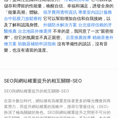
儲存和滯留的性能量，喚醒自信、幸福和滿足，誘發全身的
「能量高潮」體驗。
假牙費用透明資訊
專業室內設計服務
台中筋膜刀放鬆療程
它可以幫助增加自信和自我接納，以
及了解和認識身體。
外牆防水解決方案
台北值得信賴的牙
醫推薦
台北地區外燴選擇
不幸的是，我同意了一次“親密按
摩”，但它的氛圍並不真正親密。
后里推薦按摩
精緻茶會外
燴方案
助聽器補助申請指南
沒有準備性的談話，沒有音
樂，也沒有適當的溫度。
SEO與網站權重提升的相互關聯-SEO
SEO與網站權重提升的相互關聯-SEO
在當今數位時代，網站擁有高權重意味著更多的曝光機會與商
業潛力，而提升網站權重的策略中，搜尋引擎最佳化（SEO）
扮演了極為關鍵的角色。SEO與網站權重提升之間密不可分的