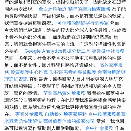
時的滿足和對它的需求，但很快就消失了，因此缺乏在短時
間內再次出現。
全面牙科治療
精準的聽力檢查服務
為了能
夠長期體驗快樂、幸福和滿足，而不是有無法滿足的乾渴，
我們需要擴展這種感覺。
可信賴的關鍵字行銷專家
然而，
今天我們已經知道，陰蒂的較大部分深入女性身體，位於幾
乎看不見的部分後面。 如果我們在這段期間仍然感到焦
慮，我們就會損害生殖器官的血流，而這對於增加性興奮是
必要的。
Google Analytics數據分析工具
專業徵信社服務
然而，多年來，社會不幸且不公平地更加重視男性的性滿
足，而不是女性，因此科學也將陰蒂邊緣化。
高效家事服
務
優質養護中心推薦
失智症患者的專業照護
台南台胞證辦
理詳細資訊
直到最近，醫學研究人員才開始更深入地研究
其結構和特徵，並發現了許多關於其結構和功能的令人驚
訝、驚奇的事情。
苗栗高品質外燴服務
我開始在部落格中
講述這段自我療癒的旅程，在此期間我想最終學會感受快樂
和熱情，因為我知道這也會讓我更接近我無憂無慮的性存
在。
專業外燴服務
自助餐外燴專家服務
台中按摩服務推薦
老鼠問題快速解決
高雄值得信賴的搬家公司
當然，我也因
為可以透過寫作幫助別人而受到激勵。
台中推拿服務
作為