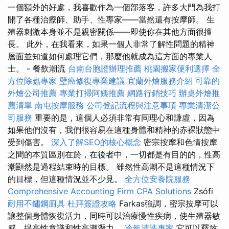
一個額外的好處，我喜歡作為一個部落客，許多大門為我打
開了各種治療師、助手、性專家——當然還有按摩師。 生
殖器刺激本身並不是親密關係——即使你在其他方面很擅
長。 此外，在我看來，如果一個人非常了解性問題的精神
層面並知道如何處理它們，那麼他就成為這方面的專業人
士。 - 餐飲潮流
台南台胞證辦理推薦
桃園搬家便利選擇
全
方位除蟲專家
壁癌修復專業建議
宜蘭外燴服務介紹
可靠的
外燴公司推薦
專業打掃阿姨推薦
網路行銷技巧
辦桌外燴推
薦清單
南屯按摩服務
公司登記流程與注意事項
專業清潔公
司服務
重要的是，這個人必須非常有同理心和謙虛，因為
如果他們沒有，我們很容易在這種身體和精神的赤裸狀態中
受到傷害。
深入了解SEO的核心概念
密宗按摩和色情按摩
之間的本質區別在於，在後者中，一切都是有目的的，性高
潮顯然是過程結束時的目標。 雖然性高潮不是這種情況下
的目標，但這種情況並不少見。
全方位安養院服務
Comprehensive Accounting Firm CPA Solutions
Zsófi
耐用不鏽鋼廚具
杜拜簽證攻略
Farkas強調，密宗按摩可以
讓整個身體恢復活力，同時可以治療慢性疾病，使生殖器敏
感，提高性意識和性高潮潛力。
冷氣清洗專家
它可以釋放