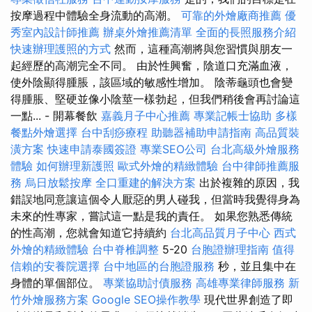
按摩過程中體驗全身流動的高潮。
可靠的外燴廠商推薦
優
秀室內設計師推薦
辦桌外燴推薦清單
全面的長照服務介紹
快速辦理護照的方式
然而，這種高潮將與您習慣與朋友一
起經歷的高潮完全不同。 由於性興奮，陰道口充滿血液，
使外陰顯得腫脹，該區域的敏感性增加。 陰蒂龜頭也會變
得腫脹、堅硬並像小陰莖一樣勃起，但我們稍後會再討論這
一點... - 開幕餐飲
嘉義月子中心推薦
專業記帳士協助
多樣
餐點外燴選擇
台中刮痧療程
助聽器補助申請指南
高品質裝
潢方案
快速申請泰國簽證
專業SEO公司
台北高級外燴服務
體驗
如何辦理新護照
歐式外燴的精緻體驗
台中律師推薦服
務
烏日放鬆按摩
全口重建的解決方案
出於複雜的原因，我
錯誤地同意讓這個令人厭惡的男人碰我，但當時我覺得身為
未來的性專家，嘗試這一點是我的責任。 如果您熟悉傳統
的性高潮，您就會知道它持續約
台北高品質月子中心
西式
外燴的精緻體驗
台中脊椎調整
5-20
台胞證辦理指南
值得
信賴的安養院選擇
台中地區的台胞證服務
秒，並且集中在
身體的單個部位。
專業協助討債服務
高雄專業律師服務
新
竹外燴服務方案
Google SEO操作教學
現代世界創造了即