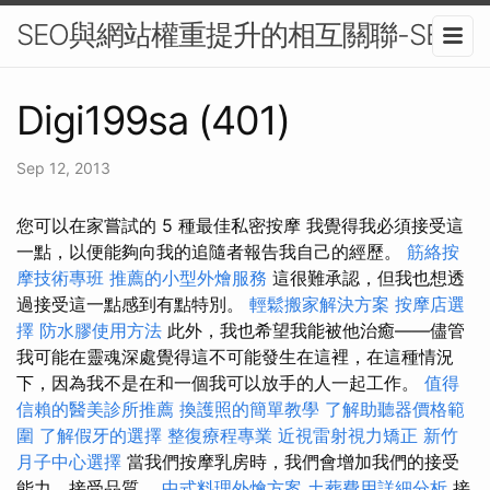
SEO與網站權重提升的相互關聯-SEO
Digi199sa (401)
Sep 12, 2013
您可以在家嘗試的 5 種最佳私密按摩 我覺得我必須接受這
一點，以便能夠向我的追隨者報告我自己的經歷。
筋絡按
摩技術專班
推薦的小型外燴服務
這很難承認，但我也想透
過接受這一點感到有點特別。
輕鬆搬家解決方案
按摩店選
擇
防水膠使用方法
此外，我也希望我能被他治癒——儘管
我可能在靈魂深處覺得這不可能發生在這裡，在這種情況
下，因為我不是在和一個我可以放手的人一起工作。
值得
信賴的醫美診所推薦
換護照的簡單教學
了解助聽器價格範
圍
了解假牙的選擇
整復療程專業
近視雷射視力矯正
新竹
月子中心選擇
當我們按摩乳房時，我們會增加我們的接受
能力、接受品質。
中式料理外燴方案
土葬費用詳細分析
接