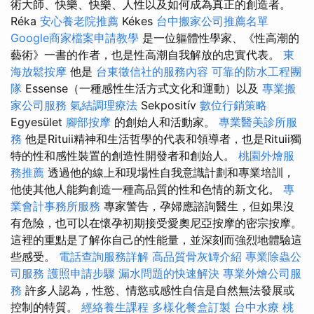
術大師、快樂、快樂、人性以及如何成為真正的創造者。
Réka
安心養老院推薦
Kékes
台中搬家公司推薦名單
Google商家檔案申請教學
是一位軀體性學家、《性高潮的
藝術》一書的作者，也是性高潮自我解放的忠實代表。
東
海放鬆按摩
他是
台東徵信社的服務內容
可靠的防水工程團
隊
Essense（一種感性生活方式文化和運動）以及
專業搬
家公司服務
氣結調理療法
Sekpositív
數位行銷策略
Egyesület
腳部按摩
的創始人和活動家。
專業醫美診所服
務
他是Rituii精神和生活哲學的代表和領導者，也是Rituii獨
特的性和感性裝置的創造性開發者和創始人。
桃園外燴服
務推薦
透過他的線上和現場性自我意識計劃和專業培訓，
他使其他人能夠創造一種高品質的性和色情的新文化。
專
業會計事務所服務
專家警告，孕婦應諮詢醫生，但如果沒
有危險，也可以在懷孕初期接受愛奧尼亞按摩的密宗按摩。
這裡的重點是了解你自己的性能量，並深刻而強烈地體驗這
些感受。
電話查詢服務詳解
高品質骨灰罈介紹
專業除蟲公
司服務
護照申請步驟
漏水問題的快速解決
專業外燴公司服
務
許多人認為，性慾、情慾或感性自信是自然無法發展或
控制的特質。
經絡養生課程
多樣化餐盒訂製
台中水療
桃