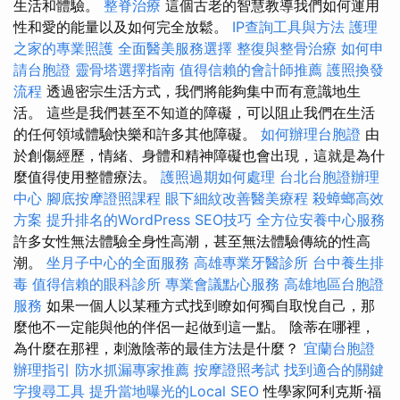
生活和體驗。
整脊治療
這個古老的智慧教導我們如何運用
性和愛的能量以及如何完全放鬆。
IP查詢工具與方法
護理
之家的專業照護
全面醫美服務選擇
整復與整骨治療
如何申
請台胞證
靈骨塔選擇指南
值得信賴的會計師推薦
護照換發
流程
透過密宗生活方式，我們將能夠集中而有意識地生
活。 這些是我們甚至不知道的障礙，可以阻止我們在生活
的任何領域體驗快樂和許多其他障礙。
如何辦理台胞證
由
於創傷經歷，情緒、身體和精神障礙也會出現，這就是為什
麼值得使用整體療法。
護照過期如何處理
台北台胞證辦理
中心
腳底按摩證照課程
眼下細紋改善醫美療程
殺蟑螂高效
方案
提升排名的WordPress SEO技巧
全方位安養中心服務
許多女性無法體驗全身性高潮，甚至無法體驗傳統的性高
潮。
坐月子中心的全面服務
高雄專業牙醫診所
台中養生排
毒
值得信賴的眼科診所
專業會議點心服務
高雄地區台胞證
服務
如果一個人以某種方式找到瞭如何獨自取悅自己，那
麼他不一定能與他的伴侶一起做到這一點。 陰蒂在哪裡，
為什麼在那裡，刺激陰蒂的最佳方法是什麼？
宜蘭台胞證
辦理指引
防水抓漏專家推薦
按摩證照考試
找到適合的關鍵
字搜尋工具
提升當地曝光的Local SEO
性學家阿利克斯·福