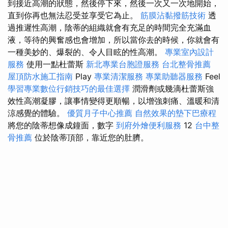
到接近高潮的狀態，然後停下來，然後一次又一次地開始，
直到你再也無法忍受並享受它為止。
筋膜沾黏撥筋技術
透
過推遲性高潮，陰蒂的組織就會有充足的時間完全充滿血
液，等待的興奮感也會增加，所以當你去的時候，你就會有
一種美妙的、爆裂的、令人目眩的性高潮。
專業室內設計
服務
使用一點杜蕾斯
新北專業台胞證服務
台北整骨推薦
屋頂防水施工指南
Play
專業清潔服務
專業助聽器服務
Feel
學習專業數位行銷技巧的最佳選擇
潤滑劑或幾滴杜蕾斯強
效性高潮凝膠，讓事情變得更順暢，以增強刺痛、溫暖和清
涼感覺的體驗。
優質月子中心推薦
自然效果的墊下巴療程
將您的陰蒂想像成鐘面，數字
到府外燴便利服務
12
台中整
骨推薦
位於陰蒂頂部，靠近您的肚臍。