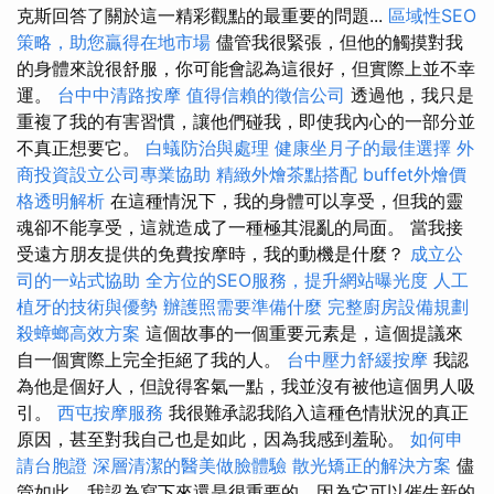
克斯回答了關於這一精彩觀點的最重要的問題...
區域性SEO
策略，助您贏得在地市場
儘管我很緊張，但他的觸摸對我
的身體來說很舒服，你可能會認為這很好，但實際上並不幸
運。
台中中清路按摩
值得信賴的徵信公司
透過他，我只是
重複了我的有害習慣，讓他們碰我，即使我內心的一部分並
不真正想要它。
白蟻防治與處理
健康坐月子的最佳選擇
外
商投資設立公司專業協助
精緻外燴茶點搭配
buffet外燴價
格透明解析
在這種情況下，我的身體可以享受，但我的靈
魂卻不能享受，這就造成了一種極其混亂的局面。 當我接
受遠方朋友提供的免費按摩時，我的動機是什麼？
成立公
司的一站式協助
全方位的SEO服務，提升網站曝光度
人工
植牙的技術與優勢
辦護照需要準備什麼
完整廚房設備規劃
殺蟑螂高效方案
這個故事的一個重要元素是，這個提議來
自一個實際上完全拒絕了我的人。
台中壓力舒緩按摩
我認
為他是個好人，但說得客氣一點，我並沒有被他這個男人吸
引。
西屯按摩服務
我很難承認我陷入這種色情狀況的真正
原因，甚至對我自己也是如此，因為我感到羞恥。
如何申
請台胞證
深層清潔的醫美做臉體驗
散光矯正的解決方案
儘
管如此，我認為寫下來還是很重要的，因為它可以催生新的