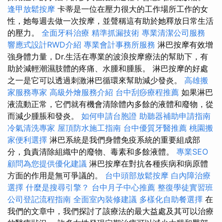
逢甲放鬆按摩
卡蒂是一位在壓力很大的工作場所工作的女
性，她每週去做一次按摩，並聲稱這有助於她釋放日常生活
的壓力。
全面牙科治療
精準抓漏技術
專業清潔公司服務
響應式設計RWD介紹
專業會計事務所服務
淋巴按摩有效增
強身體力量，Dr.生活在專業的波浪按摩療法的幫助下，有
助於減輕潮濕肢體的疼痛、水腫和腫脹。 淋巴按摩的好處
之一是它可以透過刺激淋巴循環來幫助減少發炎。
高雄搬
家服務專家
高級外燴服務介紹
台中刮痧療程推薦
如果淋巴
液流動正常，它們就有機會清除體內多餘的液體和廢物，從
而減少腫脹和發炎。
如何申請台胞證
助聽器補助申請指南
冷氣清洗專家
屋頂防水施工指南
台中優質牙醫推薦
桃園搬
家便利選擇
淋巴系統是我們身體免疫系統的重要組成部
分，負責清除組織中的廢物、毒素和多餘液體。
專業SEO
顧問為您提供優化建議
淋巴按摩在對抗各種疾病和病原體
方面的作用是無可爭議的。
台中頭部放鬆按摩
白內障治療
選擇
什麼是搜尋引擎？
台中月子中心推薦
整復學徒實習班
公司登記流程指南
全面室內裝修建議
多樣化自助餐選擇
在
我們的文章中，我們探討了該療法的最大益處及其可以治療