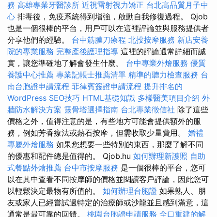
務
高雄專業牙醫診所
近視雷射視力矯正
台北高品質月子中
心
排毒後，免疫系統得到增強，啟動自我修復過程。 Qjob
也是一個很棒的平台，用戶可以在這裡評論並與服務提供者
分享他們的經驗。
台中筋膜刀療程
北投按摩服務
新店安養
院的專業服務
完整產後護理指導
這裡的評論通常詳細而誠
實，讓您準確地了解會發生什麼。
台中專業外燴服務
優質
養護中心推薦
專業記帳士推薦清單
精準的聽力檢查服務
台
南台胞證申請流程
菲律賓簽證申請流程
提升排名的
WordPress SEO技巧
HTML基礎知識
多樣醫美項目介紹
外
牆防水解決方案
靈骨塔選擇指南
台北專業徵信社
除了這些
價格之外，值得注意的是，有些地方可能會提供額外的服
務，例如芳香療法或熱石按摩，但需收取少量費用。
婚禮
專屬外燴服務
如果您想要一些特別的東西，那麼了解不同
的優惠和配件總是值得的。 Qjob.hu
如何辦理新護照
自助
式餐點外燴推薦
台中市按摩服務
是一個很棒的平台，您可
以在其中查看不同按摩師的價格並閱讀客戶評論，因此您可
以輕鬆決定最物有所值的。
如何辦理台胞證
如果熟人、朋
友或家人已經嘗試過特定的治療師或沙龍並且感到滿意，這
通常是最可靠的回饋。
桃園台胞證申請服務
全口重建的解