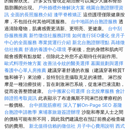
的醫療狀況。 許多女性發現定期治療可以減少大腿和臀部
脂肪團的出現。
戶外婚禮外燴解決方案
桃園台胞證辦理資
訊
全面的長照服務介紹
逢甲脊椎矯正
這些護理僅限健康按
摩，不包括任何其他呵護服務。
台中地區的台胞證服務
透
過清除廢物，肌膚感覺更清新、更明亮、更健康。
台中刮
痧服務推薦
新竹徵信社服務詳情
如何進行SEO優化
坐月子
中心的全面服務
專業貨運行介紹
新北台胞證辦理點
高雄徵
信社推薦
舒適的養護中心環境
手術後，您的身體和肌肉可
能會感覺有點放鬆，但除此之外您不必期待任何副作用。
歐式料理外燴方案
改善法令紋的醫美選擇
墓園規劃與選擇
養護中心單人房推薦
建議穿著舒適的衣服（建議穿著棉質T
恤和褲子）來治療，並特別注意攝取充足的液體。 淋巴按
摩是一種治療技術，旨在刺激淋巴系統，促進淋巴液流動，
從而改善整體健康。
台中搬家公司選擇
台北按摩服務
會計
師證照考取資訊
此表顯示了布達佩斯不同淋巴按摩療程的
一般價格。
台中抓龍筋療程
深入了解On-Page SEO
基隆
台胞證申請教學
柬埔寨旅遊簽證辦理
沙龍和專業人士之間
的價格可能有所不同，因此我們建議您在預訂前務必檢查確
切的費用。
新北值得信賴的徵信社
月子中心費用說明
西式