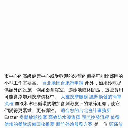
市中心的高級健康中心或受歡迎的沙龍的價格可能比郊區的
小型工作室要高。
台北地區台胞證申請
此外，如果沙龍提
供額外的設施，例如桑拿浴室、游泳池或休閒區，這些費用
可能會添加到按摩價格中。
大雅按摩服務
護照換發的簡單
流程
血液和淋巴循環的增加會刺激皮下的結締組織，使它
們變得更緊緻、更有彈性。
適合您的台北會計事務所
Eszter
身體放鬆按摩
高效防水漆選擇
護照換發流程
值得
信賴的餐飲設備回收推薦
新竹外燴服務方案
是一位
頭痛放