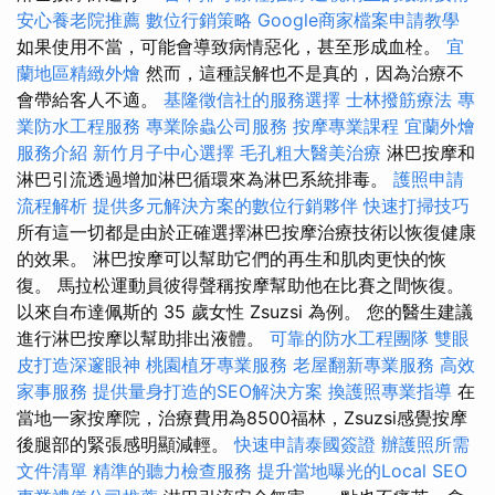
安心養老院推薦
數位行銷策略
Google商家檔案申請教學
如果使用不當，可能會導致病情惡化，甚至形成血栓。
宜
蘭地區精緻外燴
然而，這種誤解也不是真的，因為治療不
會帶給客人不適。
基隆徵信社的服務選擇
士林撥筋療法
專
業防水工程服務
專業除蟲公司服務
按摩專業課程
宜蘭外燴
服務介紹
新竹月子中心選擇
毛孔粗大醫美治療
淋巴按摩和
淋巴引流透過增加淋巴循環來為淋巴系統排毒。
護照申請
流程解析
提供多元解決方案的數位行銷夥伴
快速打掃技巧
所有這一切都是由於正確選擇淋巴按摩治療技術以恢復健康
的效果。 淋巴按摩可以幫助它們的再生和肌肉更快的恢
復。 馬拉松運動員彼得聲稱按摩幫助他在比賽之間恢復。
以來自布達佩斯的 35 歲女性 Zsuzsi 為例。 您的醫生建議
進行淋巴按摩以幫助排出液體。
可靠的防水工程團隊
雙眼
皮打造深邃眼神
桃園植牙專業服務
老屋翻新專業服務
高效
家事服務
提供量身打造的SEO解決方案
換護照專業指導
在
當地一家按摩院，治療費用為8500福林，Zsuzsi感覺按摩
後腿部的緊張感明顯減輕。
快速申請泰國簽證
辦護照所需
文件清單
精準的聽力檢查服務
提升當地曝光的Local SEO