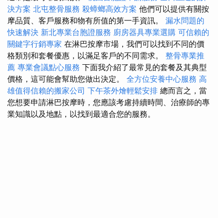
決方案
北屯整骨服務
殺蟑螂高效方案
他們可以提供有關按
摩品質、客戶服務和物有所值的第一手資訊。
漏水問題的
快速解決
新北專業台胞證服務
廚房器具專業選購
可信賴的
關鍵字行銷專家
在淋巴按摩市場，我們可以找到不同的價
格類別和套餐優惠，以滿足客戶的不同需求。
整骨專業推
薦
專業會議點心服務
下面我介紹了最常見的套餐及其典型
價格，這可能會幫助您做出決定。
全方位安養中心服務
高
雄值得信賴的搬家公司
下午茶外燴輕鬆安排
總而言之，當
您想要申請淋巴按摩時，您應該考慮持續時間、治療師的專
業知識以及地點，以找到最適合您的服務。