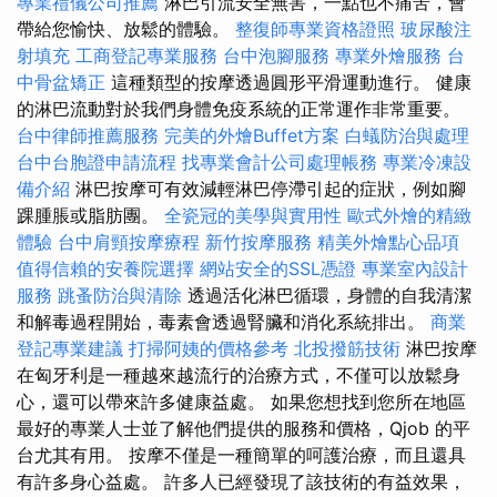
專業禮儀公司推薦
淋巴引流安全無害，一點也不痛苦，會
帶給您愉快、放鬆的體驗。
整復師專業資格證照
玻尿酸注
射填充
工商登記專業服務
台中泡腳服務
專業外燴服務
台
中骨盆矯正
這種類型的按摩透過圓形平滑運動進行。 健康
的淋巴流動對於我們身體免疫系統的正常運作非常重要。
台中律師推薦服務
完美的外燴Buffet方案
白蟻防治與處理
台中台胞證申請流程
找專業會計公司處理帳務
專業冷凍設
備介紹
淋巴按摩可有效減輕淋巴停滯引起的症狀，例如腳
踝腫脹或脂肪團。
全瓷冠的美學與實用性
歐式外燴的精緻
體驗
台中肩頸按摩療程
新竹按摩服務
精美外燴點心品項
值得信賴的安養院選擇
網站安全的SSL憑證
專業室內設計
服務
跳蚤防治與清除
透過活化淋巴循環，身體的自我清潔
和解毒過程開始，毒素會透過腎臟和消化系統排出。
商業
登記專業建議
打掃阿姨的價格參考
北投撥筋技術
淋巴按摩
在匈牙利是一種越來越流行的治療方式，不僅可以放鬆身
心，還可以帶來許多健康益處。 如果您想找到您所在地區
最好的專業人士並了解他們提供的服務和價格，Qjob 的平
台尤其有用。 按摩不僅是一種簡單的呵護治療，而且還具
有許多身心益處。 許多人已經發現了該技術的有益效果，