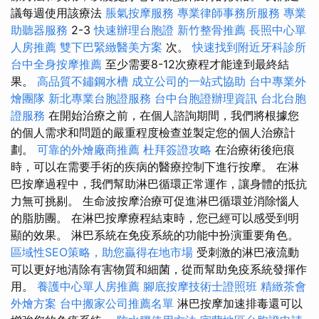
議每週使用該療法
脹氣按摩服務
專業律師事務所服務
專業
助聽器服務
2-3
快速辦理台胞證
新竹整骨推薦
長照中心單
人房推薦
雙下巴緊緻醫美方案
次。
快速找到附近牙科診所
台中全身按摩推薦
至少需要8-12次療程才能達到最終結
果。
高品質不鏽鋼水槽
成立公司的一站式協助
台中專業外
燴團隊
新北專業台胞證服務
台中台胞證辦理資訊
台北台胞
證服務
在開始治療之前，在個人諮詢期間，我們將根據您
的個人需求和問題的嚴重程度檢查並製定您的個人治療計
劃。
可靠的外燴廠商推薦
杜拜簽證攻略
在治療術後疤痕
時，可以在需要手術的疾病的醫療控制下進行按摩。 在淋
巴按摩過程中，我們幫助淋巴循環正常運作，讓身體的抵抗
力無可挑剔。 生命波按摩治療可促進淋巴循環並消除惱人
的脂肪團。 在淋巴按摩療程結束時，您已經可以感受到明
顯的效果。 淋巴系統在免疫系統的功能中扮演重要角色。
區域性SEO策略，助您贏得在地市場
受刺激的淋巴液流動
可以更好地清除有害物質和細菌，從而幫助免疫系統發揮作
用。
養護中心單人房推薦
腳底按摩技術士證照班
精緻茶會
外燴方案
台中搬家公司推薦名單
淋巴按摩加速排毒還可以