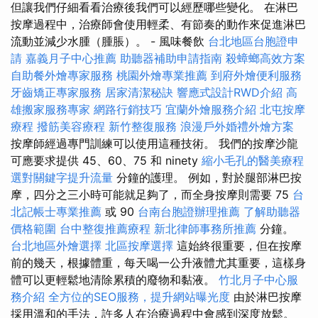
但讓我們仔細看看治療後我們可以經歷哪些變化。 在淋巴
按摩過程中，治療師會使用輕柔、有節奏的動作來促進淋巴
流動並減少水腫（腫脹）。 - 風味餐飲
台北地區台胞證申
請
嘉義月子中心推薦
助聽器補助申請指南
殺蟑螂高效方案
自助餐外燴專家服務
桃園外燴專業推薦
到府外燴便利服務
牙齒矯正專家服務
居家清潔秘訣
響應式設計RWD介紹
高
雄搬家服務專家
網路行銷技巧
宜蘭外燴服務介紹
北屯按摩
療程
撥筋美容療程
新竹整復服務
浪漫戶外婚禮外燴方案
按摩師經過專門訓練可以使用這種技術。 我們的按摩沙龍
可應要求提供 45、60、75 和 ninety
縮小毛孔的醫美療程
選對關鍵字提升流量
分鐘的護理。 例如，對於腿部淋巴按
摩，四分之三小時可能就足夠了，而全身按摩則需要 75
台
北記帳士專業推薦
或 90
台南台胞證辦理推薦
了解助聽器
價格範圍
台中整復推薦療程
新北律師事務所推薦
分鐘。
台北地區外燴選擇
北區按摩選擇
這始終很重要，但在按摩
前的幾天，根據體重，每天喝一公升液體尤其重要，這樣身
體可以更輕鬆地清除累積的廢物和黏液。
竹北月子中心服
務介紹
全方位的SEO服務，提升網站曝光度
由於淋巴按摩
採用溫和的手法，許多人在治療過程中會感到深度放鬆。