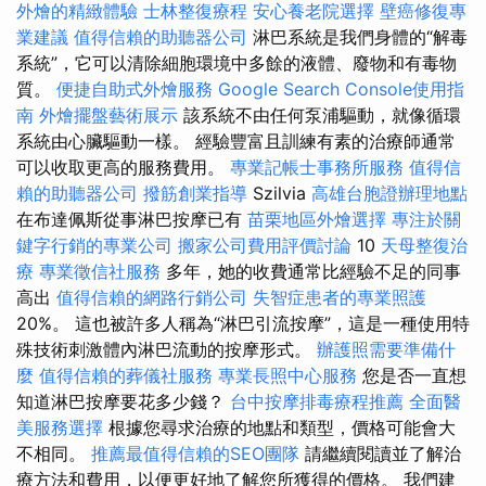
外燴的精緻體驗
士林整復療程
安心養老院選擇
壁癌修復專
業建議
值得信賴的助聽器公司
淋巴系統是我們身體的“解毒
系統”，它可以清除細胞環境中多餘的液體、廢物和有毒物
質。
便捷自助式外燴服務
Google Search Console使用指
南
外燴擺盤藝術展示
該系統不由任何泵浦驅動，就像循環
系統由心臟驅動一樣。 經驗豐富且訓練有素的治療師通常
可以收取更高的服務費用。
專業記帳士事務所服務
值得信
賴的助聽器公司
撥筋創業指導
Szilvia
高雄台胞證辦理地點
在布達佩斯從事淋巴按摩已有
苗栗地區外燴選擇
專注於關
鍵字行銷的專業公司
搬家公司費用評價討論
10
天母整復治
療
專業徵信社服務
多年，她的收費通常比經驗不足的同事
高出
值得信賴的網路行銷公司
失智症患者的專業照護
20%。 這也被許多人稱為“淋巴引流按摩”，這是一種使用特
殊技術刺激體內淋巴流動的按摩形式。
辦護照需要準備什
麼
值得信賴的葬儀社服務
專業長照中心服務
您是否一直想
知道淋巴按摩要花多少錢？
台中按摩排毒療程推薦
全面醫
美服務選擇
根據您尋求治療的地點和類型，價格可能會大
不相同。
推薦最值得信賴的SEO團隊
請繼續閱讀並了解治
療方法和費用，以便更好地了解您所獲得的價格。 我們建