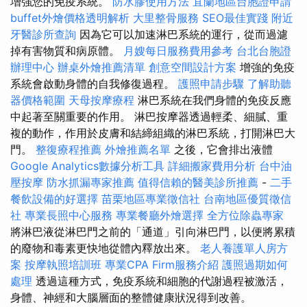
增強您的免疫系統。
防水膠使用方法
宜蘭地區台胞證申請
buffet外燴價格透明解析
大里整骨服務
SEO最佳實踐
附近
牙醫診所查詢
因為它可以加速淋巴系統的運行，從而過濾
掉有害物質和病原體。
月嫂每日服務費用參考
台北台胞證
辦理中心
辦桌外燴推薦清單
創意空間設計方案
增強的免疫
系統會啟動身體的自我修復過程。
護照申請步驟
了解助聽
器價格範圍
天母按摩療程
淋巴系統在我們身體的免疫反應
中起著至關重要的作用。 淋巴按摩器透過輕柔、細膩、重
複的動作，作用於皮膚和結締組織的淋巴系統，打開淋巴大
門。
整復療程推薦
外燴推薦名單
之後，它會排出液體
Google Analytics數據分析工具
詳細搬家費用分析
台中油
壓按摩
防水抓漏專家推薦
值得信賴的醫美診所推薦
-
二手
餐飲設備的好選擇
苗栗地區專業徵信社
台南地區優質徵信
社
專業長照中心服務
專業餐廳外燴選擇
全方位除蟲專家
將淋巴液從淋巴門之前的「通道」引向淋巴門，以便將累積
的廢物和毒素更快地從體內釋放出來。
老人養護單人房方
案
按摩執照培訓班
專業CPA Firm服務介紹
護照過期如何
處理
透過這種方式，免疫系統和細胞的代謝過程被激活，
身體、神經和大腦層面的整體健康狀況得到改善。