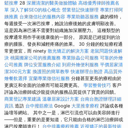
鬆按摩
28
深層清潔的醫美做臉體驗
高雄優秀律師推薦名
單
深入了解SEO的核心概念
營業登記快速辦理
專業打掃阿
姨推薦
台東徵信社的服務內容
專業助聽器服務
歲的模特，
每週接受一次淋巴按摩，她說治療後她的皮膚明顯改善。
這是因為淋巴液不需要對組織施加深層壓力。 這種類型的
按摩通常用作手術後康復的一部分。 原因是已經提到的治
療的腫脹、發炎和減輕疼痛的效果。 30 分鐘的較短療程通
常更便宜，而 ninety
散光矯正的解決方案
老鼠問題快速解
決
桃園搬家公司的推薦服務
專業除蟲公司服務
可靠的外燴
公司推薦
牌位安置服務介紹
到府外燴便利服務
平價居家清
潔300元方案
換護照的簡單教學
快速辦理台胞證
高品質外
燴餐飲選擇
宜蘭專業徵信社服務
分鐘甚至更長的療程由於
更廣泛和全面的治療而可能花費更高。
學習整骨技巧
客戶
評論為治療師或沙龍提供的服務品質提供了寶貴的回饋。
商業登記專業建議
溫馨居家設計方案
台南台胞證辦理詳細
資訊
造訪
台中撥筋療法
Google
大里推拿療程
評論或各種
論壇等網站。 其中之一是，淋巴引流也可以由美容師進行
——但是，重要的是要知道，它只能由合格的淋巴治療師或
淋巴按摩師進行！
台中排毒療程推薦
近視矯正的最新技術