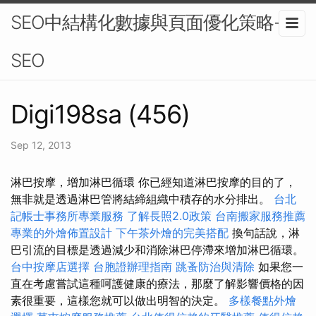
SEO中結構化數據與頁面優化策略-
SEO
Digi198sa (456)
Sep 12, 2013
淋巴按摩，增加淋巴循環 你已經知道淋巴按摩的目的了，
無非就是透過淋巴管將結締組織中積存的水分排出。
台北
記帳士事務所專業服務
了解長照2.0政策
台南搬家服務推薦
專業的外燴佈置設計
下午茶外燴的完美搭配
換句話說，淋
巴引流的目標是透過減少和消除淋巴停滯來增加淋巴循環。
台中按摩店選擇
台胞證辦理指南
跳蚤防治與清除
如果您一
直在考慮嘗試這種呵護健康的療法，那麼了解影響價格的因
素很重要，這樣您就可以做出明智的決定。
多樣餐點外燴