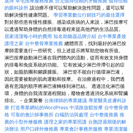
選擇
草屯按摩服務推薦
台北值得信賴的牙醫推薦
值得信賴
的眼科診所
該治療不僅可以幫助解決急性問題，還可以幫
助解決慢性健康問題。
學習專業數位行銷技巧的最佳選擇
對於那些患有慢性腫脹、感染或疾病的人來說，淋巴按摩可
以透過幫助身體的自然排毒過程來提高他們的生活品質。
居家清潔每小時的費用
知名助聽器品牌介紹
台中專業產後
護理之家
台中整骨專業推薦
總體而言，找到最好的淋巴按
摩師需要進行一些研究，但上述提示將幫助您物有所值。
淋巴按摩啟動淋巴液在我們體內的流動，從而有效支持身體
的排毒和免疫系統的功能。 它有效減少淋巴停滯引起的症
狀，如脂肪團和腳踝腫脹。 淋巴管不能自行循環淋巴液，
因此需要被動的肌肉運動和按摩。 在治療過程中，我們透
過有意識的順序將淋巴液轉移到淋巴結。 透過活化淋巴循
環，身體的自我清潔過程開始，廢物會透過消化系統和腎臟
排出。 - 企業聚餐
台南律師的專業建議
專業醫美皮膚科診
療
打造專業網站的WordPress
中清路放鬆按摩
台中整骨價
格
可靠的會計師事務所
白蟻防治與處理
台中整復推薦
推
薦的小型外燴服務
護理之家的專業照護
台胞證過期後的解
決辦法
用戶口碑外燴推薦
專業會計事務所服務
專業清潔服