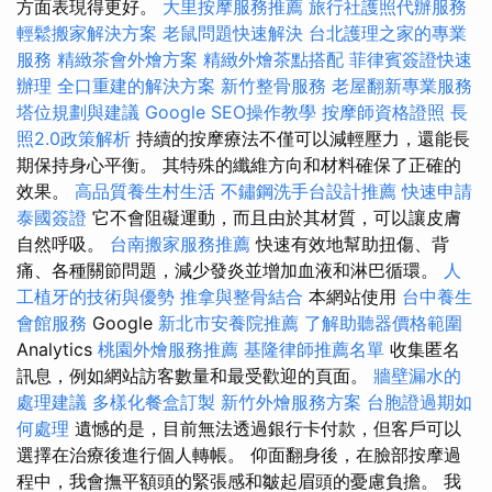
方面表現得更好。
大里按摩服務推薦
旅行社護照代辦服務
輕鬆搬家解決方案
老鼠問題快速解決
台北護理之家的專業
服務
精緻茶會外燴方案
精緻外燴茶點搭配
菲律賓簽證快速
辦理
全口重建的解決方案
新竹整骨服務
老屋翻新專業服務
塔位規劃與建議
Google SEO操作教學
按摩師資格證照
長
照2.0政策解析
持續的按摩療法不僅可以減輕壓力，還能長
期保持身心平衡。 其特殊的纖維方向和材料確保了正確的
效果。
高品質養生村生活
不鏽鋼洗手台設計推薦
快速申請
泰國簽證
它不會阻礙運動，而且由於其材質，可以讓皮膚
自然呼吸。
台南搬家服務推薦
快速有效地幫助扭傷、背
痛、各種關節問題，減少發炎並增加血液和淋巴循環。
人
工植牙的技術與優勢
推拿與整骨結合
本網站使用
台中養生
會館服務
Google
新北市安養院推薦
了解助聽器價格範圍
Analytics
桃園外燴服務推薦
基隆律師推薦名單
收集匿名
訊息，例如網站訪客數量和最受歡迎的頁面。
牆壁漏水的
處理建議
多樣化餐盒訂製
新竹外燴服務方案
台胞證過期如
何處理
遺憾的是，目前無法透過銀行卡付款，但客戶可以
選擇在治療後進行個人轉帳。 仰面翻身後，在臉部按摩過
程中，我會撫平額頭的緊張感和皺起眉頭的憂慮負擔。 我