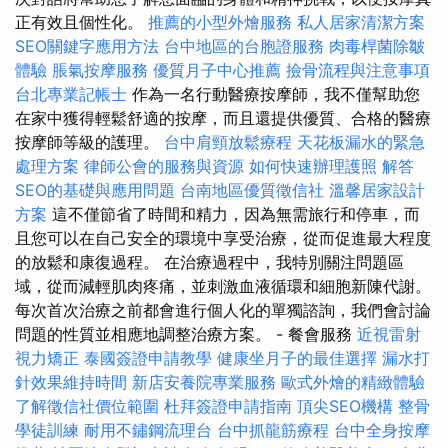
正有效且個性化。
推薦的小型外燴服務
私人居家清潔方案
SEO關鍵字應用方法
台中地區的台胞證服務
肉毒桿菌除皺
體驗
脹氣按摩服務
優質月子中心推薦
撿骨流程與注意事項
台北專業記帳士
作為一名行動醫療按摩師，我不僅幫助您
在家中獲得輕鬆舒適的按摩，而且還提供優質、合格的醫療
按摩師等級的護理。
台中肩頸放鬆療程
天花板漏水的緊急
處理方案
律師公會的服務與資源
如何快速辦理護照
解答
SEO的基礎與應用問題
台南地區優質徵信社
溫馨居家設計
方案
這不僅節省了時間和精力，因為無需旅行和停車，而
且您可以在自己安全的環境中享受治療，從而促進最大程度
的放鬆和康復過程。 在治療過程中，我特別關注問題區
域，從而減輕肌肉疼痛，並刺激血液循環和細胞新陳代謝。
每次首次治療之前都會進行個人化的單獨諮詢，我們會討論
問題的性質並相應地調整治療方案。 - 餐會服務
近視雷射
視力矯正
泰國簽證申請教學
健康坐月子的最佳選擇
漏水打
針效果維持時間
新店安養院專業服務
歐式外燴的精緻體驗
了解徵信社價位範圍
杜拜簽證申請指南
頂尖SEO機構
整骨
學徒訓練
耐用不鏽鋼流理台
台中抓龍筋療程
台中全身按摩