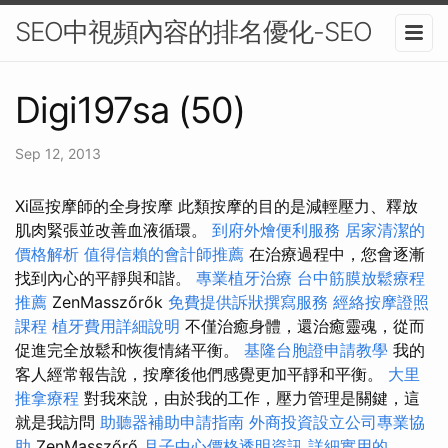
SEO中視頻內容的排名優化-SEO
Digi197sa (50)
Sep 12, 2013
Xi區按摩師的全身按摩 此類按摩的目的是減輕壓力、釋放
肌肉緊張並改善血液循環。
到府外燴便利服務
居家清潔的
價格解析
值得信賴的會計師推薦
在治療過程中，您會逐漸
找到內心的平靜與和諧。
專業植牙治療
台中筋膜放鬆療程
推薦
ZenMasszőrők
免費提供訴狀撰寫服務
經絡按摩證照
課程
植牙費用詳細說明
不僅治癒身體，還治癒靈魂，從而
促進完全放鬆和恢復情緒平衡。
基隆台胞證申請教學
我的
客人經常報告說，按摩後他們感覺更加平靜和平衡。
大里
推拿療程
對我來說，由於我的工作，壓力管理是關鍵，這
就是我訪問
助聽器補助申請指南
外商投資設立公司專業協
助
ZenMasszőrő
月子中心價格透明資訊
詳細實用的