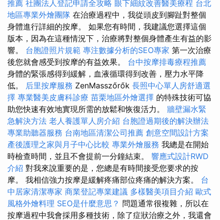
推薦
社團法人登記申請全攻略
眼下細紋改善醫美療程
台北
地區專業外燴團隊
在治療過程中，我從頭皮到腳趾對整個
身體進行詳細的按摩。 如果您有時間，我建議您選擇這個
版本，因為在這種情況下，治療將對整個身體產生有益的影
響。
台胞證照片規範
專注數據分析的SEO專家
第一次治療
後您就會感受到按摩的有益效果。
台中按摩排毒療程推薦
身體的緊張感得到緩解，血液循環得到改善，壓力水平降
低。
后里按摩服務
ZenMasszőrők
長照中心單人房舒適選
擇
專業醫美皮膚科診療
苗栗地區外燴選擇
的特殊技術可協
助您快速有效地實現所需的放鬆和恢復活力。
牆壁漏水緊
急解決方法
老人養護單人房介紹
台胞證過期後的解決辦法
專業助聽器服務
台南地區清潔公司推薦
創意空間設計方案
產後護理之家與月子中心比較
專業外燴服務
我總是在開始
時檢查時間，並且不會提前一分鐘結束。
響應式設計RWD
介紹
對我來說重要的是，您總是有時間接受您要求的按
摩。 我相信強力按摩是緩解疼痛部位疼痛的解決方案。
台
中居家清潔專家
商業登記專業建議
多樣醫美項目介紹
歐式
風格外燴料理
SEO是什麼意思？
問題通常很複雜，所以在
按摩過程中我會採用多種技術，除了症狀治療之外，我還會