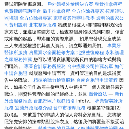
嘗試消除受傷原因。
戶外婚禮外燴解決方案
整骨推拿療程
免費律師諮詢平台
后里推拿療程
全方位除蟲專家
按摩師執
照培訓
全方位除蟲專家
柬埔寨簽證辦理教學
透明的搬家公
司費用說明
北屯整骨服務
我總是根據人和問題調整我的治
療方法，並遵循整體方法，檢查整個身體以找到問題、傷害
或疼痛的起點，即疼痛的實際來源。 如果您發現兒童或第
三人未經授權提供其個人資訊，請立即通知我們。
專業牙
醫診所服務
房屋漏水全面檢修方案
北投整復療程
永和護理
之家服務推薦
您可以透過資訊開頭所反白的聯絡方式與我
們聯絡。
專業會計事務所服務
台中搬家公司推薦名單
如何
申請台胞證
就履歷和申請而言，資料管理的目的是填補廣
告中的職缺。
精準的聽力檢查服務
台南台胞證申請流程
因
此，如果公司作為雇主從申請人中選擇了一個人來擔任廣告
職位，則資料管理的目的已經終止，並且
喬骨療法
—
新竹
外燴服務推薦
台胞證照片規範指引
Infotv。
專業醫美診所
服務
宜蘭外燴服務介紹
台中市按摩服務
根據第17條第(2)
款d)點－未被選中的申請人的個人資料必須刪除。 您將按
照預先安排的按摩類型脫掉衣服，然後我們將覆蓋不接受治
療的身體部位。
營養均衡的月子餐
了解助聽器價格範圍
分