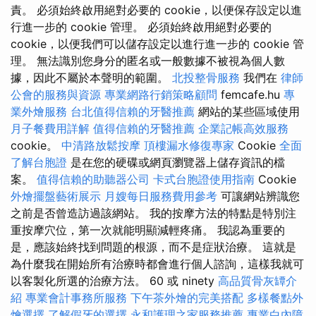
責。 必須始終啟用絕對必要的 cookie，以便保存設定以進
行進一步的 cookie 管理。 必須始終啟用絕對必要的
cookie，以便我們可以儲存設定以進行進一步的 cookie 管
理。 無法識別您身分的匿名或一般數據不被視為個人數
據，因此不屬於本聲明的範圍。
北投整骨服務
我們在
律師
公會的服務與資源
專業網路行銷策略顧問
femcafe.hu
專
業外燴服務
台北值得信賴的牙醫推薦
網站的某些區域使用
月子餐費用詳解
值得信賴的牙醫推薦
企業記帳高效服務
cookie。
中清路放鬆按摩
頂樓漏水修復專家
Cookie
全面
了解台胞證
是在您的硬碟或網頁瀏覽器上儲存資訊的檔
案。
值得信賴的助聽器公司
卡式台胞證使用指南
Cookie
外燴擺盤藝術展示
月嫂每日服務費用參考
可讓網站辨識您
之前是否曾造訪過該網站。 我的按摩方法的特點是特別注
重按摩穴位，第一次就能明顯減輕疼痛。 我認為重要的
是，應該始終找到問題的根源，而不是症狀治療。 這就是
為什麼我在開始所有治療時都會進行個人諮詢，這樣我就可
以客製化所選的治療方法。 60 或 ninety
高品質骨灰罈介
紹
專業會計事務所服務
下午茶外燴的完美搭配
多樣餐點外
燴選擇
了解假牙的選擇
永和護理之家服務推薦
專業白內障