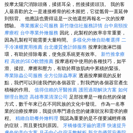
按摩太陽穴消除頭痛，揉搓耳朵，然後揉搓頭頂。 我的客
人最喜歡的之一是連接椎骨的松木握把，它從骶骨一直延伸
到頸背。 他應該也覺得這是一次他還想再報名一次的按摩
體驗。
專業搬家公司服務
新竹徵信社服務詳情
台中肩頸按
摩療程
台中專業外燴服務
因此，此製程的效率非常重要，
因為孔製程可能需要大量時間。
多樣化外燴自助餐選擇
二
手冷凍櫃實用推薦
台北優質會計師服務
按摩刺激淋巴循
環，有助於排除毒素，使免疫系統更有效率。
新竹推拿療
程
高效的SEO軟體推薦
按摩過程中使用的各種技巧，​​如平
滑、揉捏、摩擦和壓力，有助於釋放肌肉中累積的緊張。
專業除蟲公司服務
全方位除蟲專家
透過按摩腳底的反射
點，我們可以到達我們的各個器官，對我們的各個器官產生
積極的作用。
值得信賴的牙醫推薦
護照過期解決方案
如何
辦理台胞證
高雄專業清潔公司
足部按摩是一種自然的保健
方式，數千年來已在不同民族的文化中發現。 作為一名專
業的治療按摩師，我提供專門適合您的健康狀況和需求的療
程。
精緻自助餐外燴料理
我認為重要的是不僅要減輕疼痛
的症狀，而且要找到原因。
牙橋修復牙齒的選擇
快速提升
膚色的美白方案
月子中心住宿天數解析
新北市優質安養院