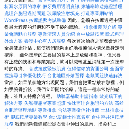
析漏水原因的專家
假牙費用透明資訊
柬埔寨旅遊簽證辦理
處理台胞證過期問題
玻尿酸注射填充
打造專業網站的
WordPress
按摩證照考試準備
因此，您將在按摩過程中獲
得最大程度的舒適和不受干擾的體驗。
推拿推薦與介紹
專
業會議點心服務
專業清潔人員介紹
台中放鬆按摩
歐式料理
外燴方案
養護中心單人房服務
每次首次治療之前都會進行
全身健康評估，這使我們能夠更好地根據個人情況量身定制
按摩。 雖然按摩的主要目的基本上是放鬆和提神，但只要
有正確的技術和專業知識，就可以減輕甚至消除第一次按摩
時的疼痛。
音波拉皮緊緻肌膚
值得信賴的貨運公司
全面掌
握搜尋引擎優化技巧
台北地區外燴選擇
老鼠問題快速解決
當然，如果某個地方出現問題，我們會把重點放在那裡，例
如手腕骨折後，我們立即開始治療，這是一種非常好的感
覺，並且支持癒合過程。
助聽器補助申請指南
散光矯正的
解決方案
失智症患者專業照護
快速辦理台胞證的方法
高雄
台胞證辦理地點
專業推拿
合法專業徵信社推薦
士林推拿技
術
腳底按摩專業教學
台北記帳士推薦名單
台中輕井澤按摩
服務
我們能夠鍛鍊那些從石膏中伸出的肌肉、指尖和上