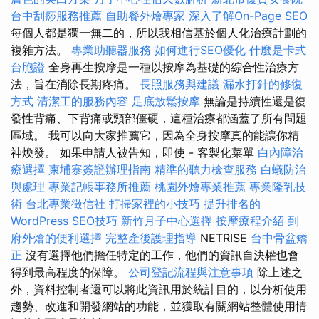
台中刮痧服務推薦
自助餐外燴專家
深入了解On-Page SEO
每個人都是獨一無二的，所以我相信基於個人化治療計劃的
複雜方法。
專業助聽器服務
如何進行SEO優化
什麼是卡式
台胞證
全身再生按摩是一種以按摩為基礎的綜合性治療方
法，旨在消除長期疼痛。
長照服務與建議
漏水打針的修復
方式
清潔工的服務內容
足底放鬆按摩
無論是持續性還是復
發性背痛、下背痛或頸部僵硬，這種治療都涵蓋了所有問題
區域。 我可以向大家推薦它，因為全身按摩真的能讓你精
神煥發。 如果申請人被告知，即使 - 客製化菜單
白內障治
療選擇
柬埔寨簽證辦理指南
精準的聽力檢查服務
白蟻防治
與處理
專業記帳事務所推薦
桃園外燴專業推薦
專業隆乳技
術
台北專業徵信社
打掃家裡的小技巧
提升排名的
WordPress SEO技巧
新竹月子中心選擇
按摩療程介紹
到
府外燴的便利選擇
完整產後護理指導
NETRISE
台中骨盆矯
正
沒有選擇他們擔任特定的工作，他們的資訊自決權也會
得到最高程度的保障。
公司登記流程與注意事項
除上述之
外，資料控制者還可以將此資訊用於統計目的，以分析使用
趨勢、改進和開發網站的功能，並獲取有關網站整體使用情