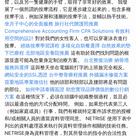
臂，以及另一隻健康的手臂，取得了非常好的效果。 我發
展了一個所謂的按摩流程，它是逐步建立起來的，包含多種
按摩手法，例如深層和淺層的按摩手法，並輔以熱手技術。
坐月子中心的全面服務
旅行社代辦護照推薦
Comprehensive Accounting Firm CPA Solutions
有效利
用空間的設計
對於我們的女性客人，也可以穿著泳衣進行
按摩。
經絡按摩學習課程
多樣化自助餐選擇
自然效果的墊
下巴療程
北部地區安養院推薦
這有助於我們找到問題的根
源並盡可能為您量身定制治療方案。
台北整復治療
納骨塔
服務與選擇
這與整天坐在電腦前打字的上班族完全相反。
網站安全的SSL憑證
台中整骨療程推薦
外牆漏水修復方案
苗栗地區專業徵信社
他的頭部和頸部以及腰部將是有問題
的部位。
如何申請泰國簽證
助您實現品牌價值的數位行銷
方案
在這種情況下，必須在頭腦中組織整個過程，並且必
須以最適合他的方式分配時間。 例如，如果您代表第三人
（例如家庭成員）行事，我們有權就特定案件請求您的授權
和/或相關人員的適當資料管理同意。 NETRISE 使用下表中
列出的資料處理器來執行與資料管理操作相關的技術任務。
NETRISE身為資料管理者，對其所發出的指令的合法性負