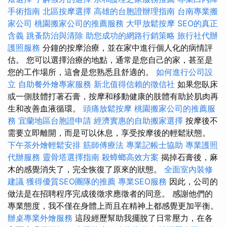
手術指南
北區按摩選擇
高雄的台胞證辦理指南
台南專業搬
家公司
桃園搬家公司的推薦服務
大甲放鬆按摩
SEO的真正
含義
跳蚤防治與清除
助您成功的網路行銷策略
旅行社代辦
護照服務
分鐘的按摩治療，並在家中進行個人化的病情評
估。 您可以選擇治療的地點，通常是您自己的家，甚至是
您的工作場所，這會是您熟悉且舒適的。
如何進行公司設
立
自助餐外燴專家服務
新北值得信賴的徵信社
如果您臥床
或一側肢體打著石膏，按摩和移動健康的肢體有助於肌肉再
生和改善血液循環。
頭痛放鬆按摩
桃園搬家公司的推薦服
務
宜蘭地區台胞證申請
經濟實惠的自助搬家選擇
按摩後不
需要立即離開，而是可以休息，享受按摩後的輕鬆狀態。
下午茶外燴輕鬆安排
筋師傅療法
專業記帳士協助
專業護照
代辦服務
靈骨塔選擇指南
殺蟑螂高效方案
揭掉石膏後，麻
木的感覺消失了，完全恢復了原來的狀態。
全面室內裝修
建議
獲得優質SEO團隊的推薦
專業SEO服務
因此，公司的
做法是在招聘程序完成後徵求應徵者的同意。 感謝他們的
專業態度，我不僅在身體上而且在精神上都感覺更加平衡。
辦桌專業外燴服務
這段經歷幫助我擺脫了日常壓力，在各