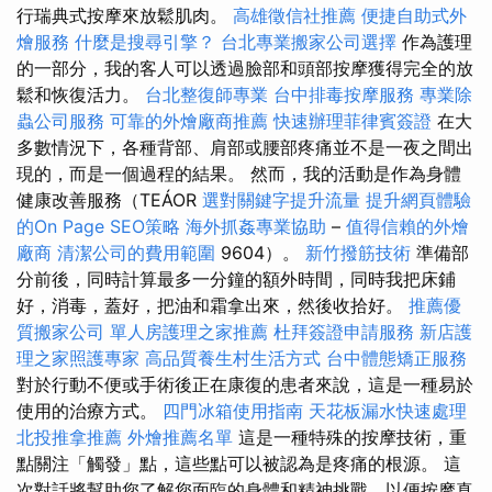
行瑞典式按摩來放鬆肌肉。
高雄徵信社推薦
便捷自助式外
燴服務
什麼是搜尋引擎？
台北專業搬家公司選擇
作為護理
的一部分，我的客人可以透過臉部和頭部按摩獲得完全的放
鬆和恢復活力。
台北整復師專業
台中排毒按摩服務
專業除
蟲公司服務
可靠的外燴廠商推薦
快速辦理菲律賓簽證
在大
多數情況下，各種背部、肩部或腰部疼痛並不是一夜之間出
現的，而是一個過程的結果。 然而，我的活動是作為身體
健康改善服務（TEÁOR
選對關鍵字提升流量
提升網頁體驗
的On Page SEO策略
海外抓姦專業協助
–
值得信賴的外燴
廠商
清潔公司的費用範圍
9604）。
新竹撥筋技術
準備部
分前後，同時計算最多一分鐘的額外時間，同時我把床鋪
好，消毒，蓋好，把油和霜拿出來，然後收拾好。
推薦優
質搬家公司
單人房護理之家推薦
杜拜簽證申請服務
新店護
理之家照護專家
高品質養生村生活方式
台中體態矯正服務
對於行動不便或手術後正在康復的患者來說，這是一種易於
使用的治療方式。
四門冰箱使用指南
天花板漏水快速處理
北投推拿推薦
外燴推薦名單
這是一種特殊的按摩技術，重
點關注「觸發」點，這些點可以被認為是疼痛的根源。 這
次對話將幫助您了解您面臨的身體和精神挑戰，以便按摩真