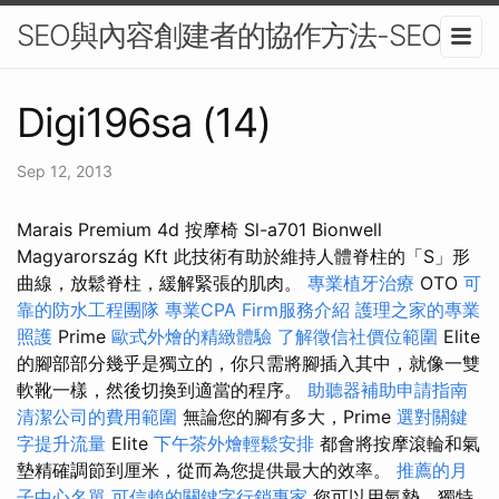
SEO與內容創建者的協作方法-SEO
Digi196sa (14)
Sep 12, 2013
Marais Premium 4d 按摩椅 Sl-a701 Bionwell
Magyarország Kft 此技術有助於維持人體脊柱的「S」形
曲線，放鬆脊柱，緩解緊張的肌肉。
專業植牙治療
OTO
可
靠的防水工程團隊
專業CPA Firm服務介紹
護理之家的專業
照護
Prime
歐式外燴的精緻體驗
了解徵信社價位範圍
Elite
的腳部部分幾乎是獨立的，你只需將腳插入其中，就像一雙
軟靴一樣，然後切換到適當的程序。
助聽器補助申請指南
清潔公司的費用範圍
無論您的腳有多大，Prime
選對關鍵
字提升流量
Elite
下午茶外燴輕鬆安排
都會將按摩滾輪和氣
墊精確調節到厘米，從而為您提供最大的效率。
推薦的月
子中心名單
可信賴的關鍵字行銷專家
您可以用氣墊、獨特