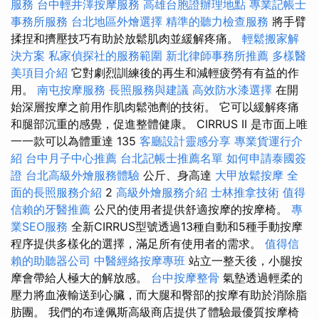
服務
台中輕井澤按摩服務
高雄台胞證辦理地點
專業記帳士
事務所服務
台北地區外燴選擇
精準的聽力檢查服務
將手臂
揉捏和擠壓技巧有助於放鬆肌肉並緩解疼痛。
輕鬆搬家解
決方案
私家偵探社的服務範圍
新北律師事務所推薦
多樣醫
美項目介紹
它對劇烈訓練後的再生和減輕疲勞有有益的作
用。
南屯按摩服務
長照服務與建議
高效防水漆選擇
在開
始深層按摩之前用作肌肉鬆弛劑的技術。 它可以緩解疼痛
和腿部沉重的感覺，促進整體健康。 CIRRUS II 是市面上唯
一一款可以為體重達 135
客廳設計靈感分享
專業貨運行介
紹
台中月子中心推薦
台北記帳士推薦名單
如何申請泰國簽
證
台北高級外燴服務體驗
公斤、身高達
大甲放鬆按摩
全
面的長照服務介紹
2
高級外燴服務介紹
士林推拿技術
值得
信賴的牙醫推薦
公尺的使用者提供舒適按摩的按摩椅。
專
業SEO服務
全新CIRRUS型號透過13種自動和5種手動按摩
程序提供多樣化的選擇，滿足所有使用者的需求。
值得信
賴的助聽器公司
中醫經絡按摩專班
站立一整天後，小腿按
摩會帶給人極大的解放感。
台中按摩整骨
氣墊透過輕柔的
壓力將血液輸送到心臟，而大腿和臀部的按摩有助於消除脂
肪團。 我們的布達佩斯高級商店提供了體驗最優質按摩椅