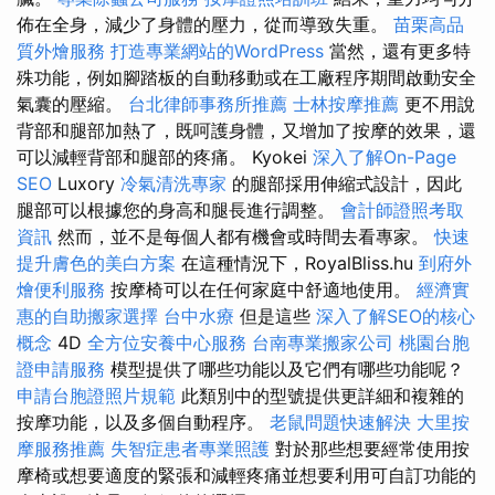
佈在全身，減少了身體的壓力，從而導致失重。
苗栗高品
質外燴服務
打造專業網站的WordPress
當然，還有更多特
殊功能，例如腳踏板的自動移動或在工廠程序期間啟動安全
氣囊的壓縮。
台北律師事務所推薦
士林按摩推薦
更不用說
背部和腿部加熱了，既呵護身體，又增加了按摩的效果，還
可以減輕背部和腿部的疼痛。 Kyokei
深入了解On-Page
SEO
Luxory
冷氣清洗專家
的腿部採用伸縮式設計，因此
腿部可以根據您的身高和腿長進行調整。
會計師證照考取
資訊
然而，並不是每個人都有機會或時間去看專家。
快速
提升膚色的美白方案
在這種情況下，RoyalBliss.hu
到府外
燴便利服務
按摩椅可以在任何家庭中舒適地使用。
經濟實
惠的自助搬家選擇
台中水療
但是這些
深入了解SEO的核心
概念
4D
全方位安養中心服務
台南專業搬家公司
桃園台胞
證申請服務
模型提供了哪些功能以及它們有哪些功能呢？
申請台胞證照片規範
此類別中的型號提供更詳細和複雜的
按摩功能，以及多個自動程序。
老鼠問題快速解決
大里按
摩服務推薦
失智症患者專業照護
對於那些想要經常使用按
摩椅或想要適度的緊張和減輕疼痛並想要利用可自訂功能的