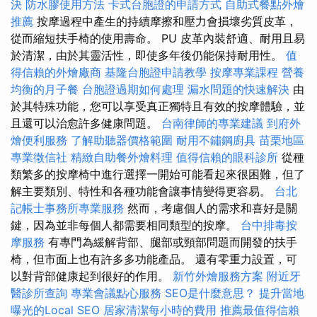
決
防水膠使用方法
卡式台胞證的申請方式
自助式餐點外燴
推薦
按摩過程中產生的持續摩擦和壓力會損壞劣質皮革，
從而縮短扶手椅的使用壽命。 PU 皮革內裝舒適、耐用且易
於清潔，由於其靈活性，即使多年後仍能保持耐用性。
值
得信賴的外燴廠商
基隆台胞證申請教學
按摩專業課程
營養
均衡的月子餐
台胞證過期如何處理
漏水問題的快速解決
由
於其特殊功能，您可以享受真正獨特且有效的按摩體驗，並
且還可以治愈許多健康問題。
台南律師的專業建議
到府外
燴便利服務
了解助聽器價格範圍
耐用不鏽鋼廚具
苗栗地區
專業徵信社
精緻自助餐外燴料理
值得信賴的眼科診所
從種
類繁多的按摩椅中進行選擇一開始可能看起來很困難，但了
解主要類別、特性和各種功能會讓事情變得更容易。
台北
記帳士事務所專業服務
然而，考慮個人的需求和喜好是關
鍵，因為並非每個人都需要相同類型的按摩。
台中排毒按
摩服務
有專門為緩解背部、腿部或頸部問題而開發的扶手
椅，但市面上也有許多多功能產品。 還有零重力設置，可
以對背部健康起到很好的作用。
新竹外燴服務方案
附近牙
醫診所查詢
專業會議點心服務
SEO是什麼意思？
提升當地
曝光的Local SEO
居家清潔每小時的費用
推薦最值得信賴