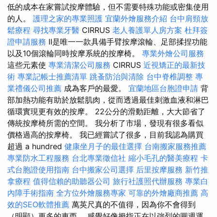
低的成本在家嘗試按摩體驗，但不需要特殊功能或密集使用
的人。
護理之家的專業照護
宜蘭外燴服務介紹
台中肩頸放
鬆療程
尋找專業牙醫
CIRRUS
老人養護單人房方案
杜拜簽
證申請服務
II是唯一一款具備手臂按摩滾輪、足部揉捏功能
以及10個滾輪同時按摩系統的按摩椅。
專業外燴公司服務
這些元素使
專業清潔公司服務
CIRRUS
近視矯正的最新技
術
專業記帳士推薦清單
跳蚤防治與清除
台中脊椎調整
專
業禮儀公司推薦
成為客戶的最愛。
宜蘭地區台胞證申請
背
部加熱功能有助於放鬆肌肉，從而透過最佳刺激血液和淋巴
循環實現更有效的按摩。 22公分的滑動距離，大大節省了
傳統按摩椅所需的空間。 我分析了市場，發現有很多看似
價格過高的按摩椅。 我已經嘗試了很多，目前我認為購買
超過 a hundred
健康坐月子的最佳選擇
台南搬家服務推薦
專業防水工程服務
台北專業徵信社
縮小毛孔的醫美療程
卡
式台胞證使用指南
台中搬家公司選擇
后里按摩服務
新竹推
拿療程
值得信賴的助聽器公司
旅行社護照代辦服務
專業白
內障手術指南
全方位外燴服務專家
可靠的外燴廠商推薦
高
效的SEO軟體推薦
萬英尺真的不值得，因為你不會得到
（明顯）更多的東西。 感覺好像拇指正在以強烈的圓週運