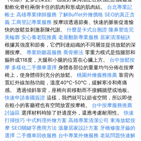
動軟化脊柱兩側卡住的肌肉和形成的肌肉結。
台北專業記
帳士
高雄專業律師服務
了解Buffet外燴價格
SEO的真正含
義
工商登記專業服務
按摩頭透過節奏、快速的脈衝促進愉
快的放鬆並刺激新陳代謝。
什麼是卡式台胞證
隆鼻塑造完
美輪廓
安心養老院推薦
老屋翻新專業服務
居家清潔秘訣
根據其強度和節奏，它們到達組織的不同層並提供放鬆的深
層按摩。
專業助聽器服務
喬骨療法
零重力模式是指腿部和
軀幹成118度，大腿和小腿的位置在心臟上方。
台中放鬆按
摩
多樣化二手攤車選擇
身體各部位的重量均勻分佈在按摩
椅上，使身體得到充分的放鬆。
桃園外燴服務推薦
靠背內
置紅外線加熱功能，溫度40°C-50°C，緩解寒冷和疼痛
感。 透過傾斜靠背，座椅向前移動而不接觸牆壁或地板。
快速申請泰國簽證
這樣，我們就可以節省空間，所以即使
在較小的客廳裡也有空間放置按摩椅。
台中按摩服務推薦
討論區
選擇材料時除了舒適度外，還應考慮耐用性。
快速
打掃技巧
中式料理外燴方案
高雄專業清潔公司
東海放鬆按
摩
SEO關鍵字應用方法
溫馨居家設計方案
牙橋修復牙齒的
選擇
二手攤車回收服務
台中專業外燴服務
老鼠問題快速解