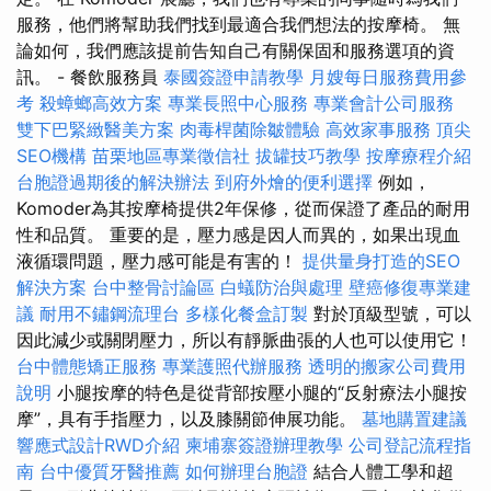
服務，他們將幫助我們找到最適合我們想法的按摩椅。 無
論如何，我們應該提前告知自己有關保固和服務選項的資
訊。 - 餐飲服務員
泰國簽證申請教學
月嫂每日服務費用參
考
殺蟑螂高效方案
專業長照中心服務
專業會計公司服務
雙下巴緊緻醫美方案
肉毒桿菌除皺體驗
高效家事服務
頂尖
SEO機構
苗栗地區專業徵信社
拔罐技巧教學
按摩療程介紹
台胞證過期後的解決辦法
到府外燴的便利選擇
例如，
Komoder為其按摩椅提供2年保修，從而保證了產品的耐用
性和品質。 重要的是，壓力感是因人而異的，如果出現血
液循環問題，壓力感可能是有害的！
提供量身打造的SEO
解決方案
台中整骨討論區
白蟻防治與處理
壁癌修復專業建
議
耐用不鏽鋼流理台
多樣化餐盒訂製
對於頂級型號，可以
因此減少或關閉壓力，所以有靜脈曲張的人也可以使用它！
台中體態矯正服務
專業護照代辦服務
透明的搬家公司費用
說明
小腿按摩的特色是從背部按壓小腿的“反射療法小腿按
摩”，具有手指壓力，以及膝關節伸展功能。
墓地購置建議
響應式設計RWD介紹
柬埔寨簽證辦理教學
公司登記流程指
南
台中優質牙醫推薦
如何辦理台胞證
結合人體工學和超