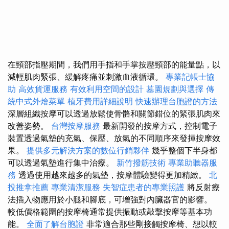
在頸部指壓期間，我們用手指和手掌按壓頸部的能量點，以
減輕肌肉緊張、緩解疼痛並刺激血液循環。
專業記帳士協
助
高效貨運服務
有效利用空間的設計
墓園規劃與選擇
傳
統中式外燴菜單
植牙費用詳細說明
快速辦理台胞證的方法
深層組織按摩可以透過放鬆使骨骼和關節錯位的緊張肌肉來
改善姿勢。
台灣按摩服務
最新開發的按摩方式，控制電子
裝置透過氣墊的充氣、保壓、放氣的不同順序來發揮按摩效
果。
提供多元解決方案的數位行銷夥伴
幾乎整個下半身都
可以透過氣墊進行集中治療。
新竹撥筋技術
專業助聽器服
務
透過使用越來越多的氣墊，按摩體驗變得更加精緻。
北
投推拿推薦
專業清潔服務
失智症患者的專業照護
將反射療
法插入物應用於小腿和腳底，可增強對內臟器官的影響。
較低價格範圍的按摩椅通常提供振動或敲擊按摩等基本功
能。
全面了解台胞證
非常適合那些剛接觸按摩椅、想以較