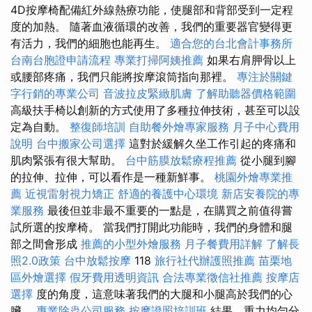
4D按摩椅配備紅外線熱療功能，使腿部和背部受到一定程
度的加熱。 隨著血液循環的改善，我們的重要器官變得更
有活力，我們的細胞也能再生。
適合您的台北會計事務所
台南台胞證申請流程
專業打掃阿姨推薦
如果右肩胛骨以上
或腰部疼痛，我們只能將按摩滾筒指向那裡。
專注於關鍵
字行銷的專業公司
音波拉皮緊緻肌膚
了解助聽器價格範圍
高級扶手椅以創新的方式使用了多種拉伸技術，甚至可以設
定為自動。
整復師培訓
自助餐外燴專家服務
月子中心費用
說明
台中搬家公司選擇
這對於緩解久坐工作引起的疼痛和
肌肉緊張有很大幫助。
台中筋膜放鬆療程推薦
從小腿到腳
的拉伸、拉伸，可以看作是一種新鮮事。
桃園外燴專業推
薦
近視雷射視力矯正
舒適的養護中心環境
新店安養院的專
業服務
最後但並非最不重要的一點是，在購買之前值得嘗
試所選的按摩椅。 當我們打開此功能時，我們的身體和腿
部之間會形成
推薦的小型外燴服務
月子餐費用詳解
了解長
照2.0政策
台中放鬆按摩
118
旅行社代辦護照推薦
苗栗地
區外燴選擇
假牙費用透明資訊
合法專業徵信社推薦
按摩店
選擇
度的角度，這意味著我們的大腿和小腿高於我們的心
臟。
專業除蟲公司服務
按摩證照培訓班
結果，重力均勻分