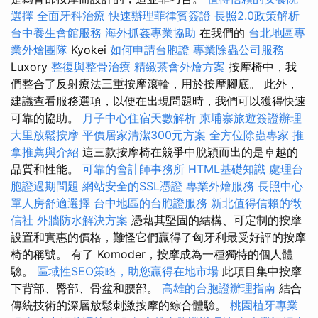
選擇
全面牙科治療
快速辦理菲律賓簽證
長照2.0政策解析
台中養生會館服務
海外抓姦專業協助
在我們的
台北地區專
業外燴團隊
Kyokei
如何申請台胞證
專業除蟲公司服務
Luxory
整復與整骨治療
精緻茶會外燴方案
按摩椅中，我
們整合了反射療法三重按摩滾輪，用於按摩腳底。 此外，
建議查看服務選項，以便在出現問題時，我們可以獲得快速
可靠的協助。
月子中心住宿天數解析
柬埔寨旅遊簽證辦理
大里放鬆按摩
平價居家清潔300元方案
全方位除蟲專家
推
拿推薦與介紹
這三款按摩椅在競爭中脫穎而出的是卓越的
品質和性能。
可靠的會計師事務所
HTML基礎知識
處理台
胞證過期問題
網站安全的SSL憑證
專業外燴服務
長照中心
單人房舒適選擇
台中地區的台胞證服務
新北值得信賴的徵
信社
外牆防水解決方案
憑藉其堅固的結構、可定制的按摩
設置和實惠的價格，難怪它們贏得了匈牙利最受好評的按摩
椅的稱號。 有了 Komoder，按摩成為一種獨特的個人體
驗。
區域性SEO策略，助您贏得在地市場
此項目集中按摩
下背部、臀部、骨盆和腰部。
高雄的台胞證辦理指南
結合
傳統技術的深層放鬆刺激按摩的綜合體驗。
桃園植牙專業