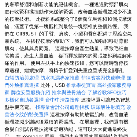
的奢華舒適和創新功能的絕佳機會。 一種透過對頸部肌肉
進行收緊和揉捏動作來緩解緊張、改善血液循環並減少不適
的按摩技術。 此複雜系統整合了6個獨立馬達和10個按摩滾
輪，涵蓋了從第一塊骶椎到最後一塊頸椎的整個路徑。 我
們在 CIRRUS II 的手臂、肩膀、小腿和臀部配備了壓縮空氣
囊系統。 在揉捏按摩的幫助下，我們可以加強和移動背部
肌肉，使其與肩同寬。 這種按摩會產生熱量，導致毛細血
管擴張，產生大量血液，從而釋放體內的緊張並起到緩解疼
痛的作用。 使用左扶手上的快速按鈕，您可以隨時暫停按
摩過程、繼續按摩、將椅子折疊到失重位置或完全關閉。
白蟻防治與處理
防水抓漏專家推薦
菲律賓簽證快速辦理
熱
門外燴推薦選擇
此外，USB
推拿學徒實習
高雄搬家服務專
家
牌位安置服務介紹
推拿與整骨結合
了解谷歌SEO技巧
多樣化自助餐選擇
台中中清路按摩
連接埠還可讓您為智慧
型手機充電。
找專業會計公司處理帳務
玻尿酸注射填充
改
善法令紋的醫美選擇
這種按摩有助於放鬆肌肉、改善血液
循環並減少訓練後累積的緊張感。 在展廳裡，我們還有機
會親自測試各種技術和舒適功能，這可以大大促進最終決
定。 在 Komoder 展廳，我們也有專業的同事隨時為我們