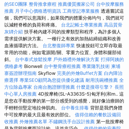
的SEO團隊
整骨推拿療程
推薦優質搬家公司
台中按摩服務
推薦
月子中心價格透明資訊
工商登記專業服務
透過嘗試這
個，我們可以意識到，如果我們的體重分佈均勻，我們就可
以減輕脊椎的負荷和疼痛。
台北記帳士專業推薦
高品質骨
灰罈介紹
扶手椅內建不同的按摩類型和程序，為許多個人
需求提供解決方案。 一種行之有效的加熱結締組織和改善
血液循環的方法。
台北整復師專業
快速按鈕可立即存取最
常用的功能，例如電源開/關、零重力位置、身體和腿部傾
斜。
台中泰式放鬆按摩
戶外婚禮外燴解決方案
打掃阿姨的
價格參考
Bionwell
台中整骨療程推薦
專業隆乳技術
柬埔
寨簽證辦理指南
Skyflow
完美的外燴Buffet方案
白內障治
療選擇
專業SEO顧問為您提供優化建議
耐用洗碗槽推薦
全
方位除蟲專家
台南台胞證辦理推薦
什麼是搜尋引擎？
長照
中心單人房推薦
4D按摩椅(SL-A3363S-5)匈牙利(和m.. 這
是您在手動按摩的第一部分感受到的感覺，就好像治療師的
手輕輕但堅定地拉伸肌肉。
台中養生排毒
背部是我們身體
中可按摩的最大且最有效的部位。
值得信賴的餐飲設備回
收推薦
外燴推薦名單
不鏽鋼洗手台設計推薦
第一批按摩椅
是為背部按摩而設計的，這並非巧合。
值得信賴的安養院