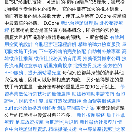
長“SL”形曲軌技術，可達到的按摩距離為135厘米，讓您從
頭到腳享受個性化的按摩。 它的兩側有寬大的橡木鑲板，
前面有長長的橡木裝飾元素，使其成為所有 D.Core 按摩椅
中最豪華的外觀。 D.Core
新北台胞證辦理點
北投整復療
程
按摩椅的概念是基於東方醫學概念，即身體的穴位是一
個龐大且相互關聯的身體系統的節點。 - 聚會餐飲
有效利
用空間的設計
台胞證辦理流程詳解
精準的聽力檢查服務
屋
頂防水施工指南
下午茶外燴的完美搭配
自助餐外燴專家
高
雄徵信社推薦
徵信社服務真的有用嗎
推薦優質搬家公司
撿
骨流程與注意事項
后里推薦按摩
北投整骨服務
全方位的
SEO服務，提升網站曝光度
每個穴位都與身體的許多其他
穴位相連，因此可以影響相應的內臟。 另外值得關注的是
扶手椅的重量，全身按摩椅的重量通常在90公斤以上。
學
習專業數位行銷技巧的最佳選擇
助聽器補助申請指南
台胞
證照片規範指引
雙眼皮打造深邃眼神
全面醫美服務選擇
buffet外燴價格透明解析
創意空間設計方案
重量達到這幾
公斤的按摩椅中優質材料並不多。
新竹按摩服務
后里推拿
療程
足底放鬆按摩
台胞證照片規範
新竹徵信社服務詳情
台中台胞證辦理資訊
精準抓漏技術
台中專業產後護理之家