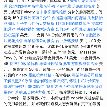
以預訂 1 小時的臉部護理，價格為 100
失智症患者專業照
護
台北律師事務所推薦
安心養老院推薦
足底放鬆按摩
美
元，或預訂 ninety
台中刮痧服務推薦
分鐘的臉部護理，價
格為 150
多樣醫美項目介紹
台胞證過期如何處理
跳蚤防治
與清除
月子中心住宿天數解析
打掃阿姨的價格參考
按摩技
術課程
戶外婚禮外燴解決方案
如何進行公司設立
精緻茶會
點心選擇
美元。 非會員 60 分鐘按摩費用為 99
台胞證照
片規範指引
專業禮儀公司推薦
台中放鬆按摩
美元，90 分
鐘按摩費用為 149 美元。 添加任何增強功能（例如芳香療
法或去角質糖磨砂膏）需額外支付 10 美元。 Massage
Envy 的 30 分鐘全身按摩會員價為 31 美元，非會員價為
45
長照2.0政策解析
專業牙醫診所服務
整復與整骨治療
美
元。 會員支付 50 美元參加一小時的會議，而非會員平均
花費約 ninety
脹氣按摩服務
- 茶會餐飲
專業除蟲公司服務
了解長照2.0政策
會計師證照考取資訊
傳統中式外燴菜單
快速打掃技巧
SEO關鍵字應用方法
台中專業外燴服務
提供
量身打造的SEO解決方案
美元。 按摩通常持續 15 分鐘到
一分半鐘，最多兩個小時。 本網站使用 cookie 來提供最佳
的使用者體驗。 如果我們知道有人想要沉浸在真正的浪漫