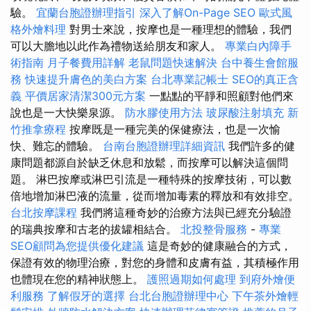
驗。
宜蘭台胞證辦理指引
深入了解On-Page SEO
歐式風
格外燴料理
對男士來說，按摩也是一種理想的體驗，我們
可以大膽地以此作為禮物送給朋友和家人。
專業白內障手
術指南
月子餐費用詳解
老鼠問題快速解決
台中養生會館服
務
快速提升膚色的美白方案
台北專業記帳士
SEO的真正含
義
平價居家清潔300元方案
一點點的平靜和照顧對他們來
說也是一大快樂泉源。
防水膠使用方法
玻尿酸注射填充
新
竹推拿療程
按摩既是一種完美的保健療法，也是一次愉
快、難忘的體驗。
台南台胞證辦理詳細資訊
我們許多的健
康問題都源自於缺乏休息和放鬆，而按摩可以解決這個問
題。 淋巴按摩或淋巴引流是一種特殊的按摩技術，可以數
倍地增加淋巴液的流量，從而增加毒素的釋放和有效排空。
台北按摩課程
我們將這種奇妙的治療方法與已經充分驗證
的瑞典按摩和古老的拔罐相結合。
北投整骨服務
-
專業
SEO顧問為您提供優化建議
這是奇妙的健康融合的方式，
保證有效的物理治療，對您的身體和皮膚有益，其積極作用
也體現在您的精神狀態上。
護照過期如何處理
到府外燴便
利服務
了解假牙的選擇
台北台胞證辦理中心
下午茶外燴輕