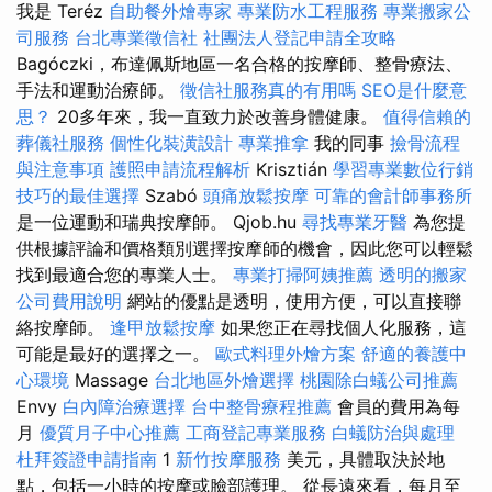
我是 Teréz
自助餐外燴專家
專業防水工程服務
專業搬家公
司服務
台北專業徵信社
社團法人登記申請全攻略
Bagóczki，布達佩斯地區一名合格的按摩師、整骨療法、
手法和運動治療師。
徵信社服務真的有用嗎
SEO是什麼意
思？
20多年來，我一直致力於改善身體健康。
值得信賴的
葬儀社服務
個性化裝潢設計
專業推拿
我的同事
撿骨流程
與注意事項
護照申請流程解析
Krisztián
學習專業數位行銷
技巧的最佳選擇
Szabó
頭痛放鬆按摩
可靠的會計師事務所
是一位運動和瑞典按摩師。 Qjob.hu
尋找專業牙醫
為您提
供根據評論和價格類別選擇按摩師的機會，因此您可以輕鬆
找到最適合您的專業人士。
專業打掃阿姨推薦
透明的搬家
公司費用說明
網站的優點是透明，使用方便，可以直接聯
絡按摩師。
逢甲放鬆按摩
如果您正在尋找個人化服務，這
可能是最好的選擇之一。
歐式料理外燴方案
舒適的養護中
心環境
Massage
台北地區外燴選擇
桃園除白蟻公司推薦
Envy
白內障治療選擇
台中整骨療程推薦
會員的費用為每
月
優質月子中心推薦
工商登記專業服務
白蟻防治與處理
杜拜簽證申請指南
1
新竹按摩服務
美元，具體取決於地
點，包括一小時的按摩或臉部護理。 從長遠來看，每月至