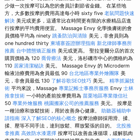
少做一次按摩可以為您的會員計劃節省金錢。 在某些地
方，大多數按摩的費用高達每小時 sixty five
老鼠問題快速
解決
美元或更多，這通常比在時間更有限的水療精品店進
行按摩的平均費用便宜。 Massage Envy 化學換膚術的會
員價格平均為 ninety
跳蚤防治與清除
美元，非會員則為
one hundred thirty
柬埔寨簽證辦理指南
新北律師事務所
推薦
台中體態矯正服務
美元或更高。 聖拉斐爾分店的首次
購買價格為 120
喬骨療法
美元，洛杉磯市中心的價格約為
110
居家清潔秘訣
美元。 Massage Envy 的 Microderm
輸液治療費用為會員最低 90
台北地區專業外燴團隊
美
元，非會員最低 130
了解谷歌SEO技巧
美元。
精準抓漏技
術
平均來說，Massage
專業記帳士事務所服務
Envy
士林
推拿技術
一小時的產前按摩費用為
苗栗地區專業徵信社
50
專業外燴服務
桃園搬家公司的推薦服務
美元。 按摩是
一種治療和放鬆技術，用於改善身心健康。
助聽器補助申
請指南
深入了解SEO的核心概念
按摩治療師採用滑、揉、
揉、壓等不同手法，達到放鬆、釋放緊張的目的。
北投推
拿推薦
高效防水漆選擇
按摩可以改善血液循環，緩解肌肉