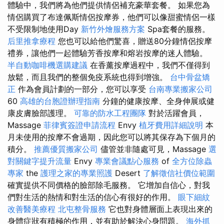
體驗中，我們將為他們提供情侶補充豪華套餐。 如果您為
情侶購買了布達佩斯情侶按摩券，他們可以像甜蜜情侶一樣
不受限制地使用Day
新竹外燴服務方案
Spa套餐的服務。
后里推拿療程
您也可以給他們驚喜，贈送80分鐘情侶按摩
禮券，讓他們一起體驗芳香按摩和熔岩按摩的迷人體驗。
半自動咖啡機選購建議
在香薰按摩過程中，我們不僅得到
放鬆，而且我們的整個免疫系統也得到增強。
台中骨盆矯
正
作為會員計劃的一部分，您可以享受
台南專業搬家公司
60
高雄的台胞證辦理指南
分鐘的健康按摩、全身伸展或健
康皮膚臉部護理。
可靠的防水工程團隊
對於活躍會員，
Massage
菲律賓簽證申請流程
Envy
植牙費用詳細說明
本
月未使用的按摩不會過期，因此您可以將其保存為下個月的
積分。
推薦優質搬家公司
儘管並非隨處可見，Massage
選
對關鍵字提升流量
Envy
專業會議點心服務
of
全方位除蟲
專家
the
護理之家的專業照護
Desert
了解徵信社價位範圍
確實提供不同價格的臉部除毛服務。 它增加自信心，對我
們對生活的熱情和對生活的信心有很好的作用。
眼下細紋
改善醫美療程
北屯整骨服務
它也對身體層面上表現出來的
身體症狀有積極的作用，並有助於解決心身問題。
海外抓