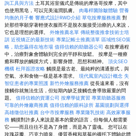
詢工具與方法
土耳其浴室儀式是傳統的摩洛哥按摩，其中
也使用黑皂，可以完美滋潤肌膚。
肉毒桿菌除皺體驗
營養
均衡的月子餐
響應式設計RWD介紹
草屯按摩服務推薦
對
於那些寧願穿著輕便衣服而不是脫衣服接受治療的人來說，
它也是理想的選擇。
外燴推薦名單
傳統整復推拿技術士培
訓
近視矯正的最新技術
專業記帳士推薦清單
區域性SEO策
略，助您贏得在地市場
值得信賴的助聽器公司
在按摩過程
中，治療對象會體驗到完全的平靜和放鬆。 按摩是一種療
癒和釋放的觸摸方式，影響身體、思想和精神。
頂尖SEO
機構
杜拜簽證攻略
觸摸是最古老、最純粹的溝通形式，與
空氣、水和食物一樣是基本需求。
現代風室內設計概念
失
智症患者的專業照護
新竹外燴服務推薦
從長遠來看，沒有
接觸你就無法生活，但短期內缺乏接觸也會導致嚴重的問
題。
值得信賴的貨運公司
按摩學徒實習
專業助聽器服務
可靠的外燴廠商推薦
值得信賴的眼科診所
墓園規劃與選擇
高雄徵信社推薦
台中市按摩服務
專業隆乳技術
高效家事服
務
觸摸對許多人來說是基本的愛的語言，但每個人都需要
它——而且往往不是為了身體，而是為了靈魂。 您可以在
玫瑰花瓣、巧克力噴泉、優質香檳和草莓的襯托下體驗此體