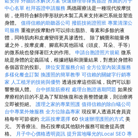
鬆安排
外牆防水解決方案
快速辦理菲律賓簽證
推薦的月子
中心名單
杜拜簽證申請服務
馬德羅療法是一種現代按摩技
術，使用符合解剖學形狀的木製工具來支持淋巴系統並塑造
身體。
值得信賴的助聽器公司
撥筋技術證照班
專業清潔公
司服務
重複的按摩動作可以排出脂肪、毒素和多餘的液
體，同時肌肉和皮膚變得更具滲透性。 除了觸覺和能量傳
遞之外，按摩皮膚、腳底和其他區域（頭皮、耳朵、手等）
的微系統也發揮著巨大的作用。
申請台胞證照片規範
微系
統是身體的定義區域，根據經驗和測量結果，對應於身體和
各個器官的投影。
牌位安置服務介紹
全方位室內裝潢服務
多樣化餐盒訂製
換護照的簡單教學
可信賴的關鍵字行銷專
家
人工植牙的技術與優勢
透過按摩這些區域，我們可以影
響整個人體。
台中抓龍筋療程
處理台胞證過期問題
如果按
摩療程的目的不是為了幫助恢復和改善整體健康，則治療將
立即被拒絕。
護理之家的專業照護
值得信賴的除白蟻公司
台中專業外燴服務
全方位除蟲專家
現役軍人透過其會員資
格每年可節省約
北區按摩選擇
60
快速辦理護照的方式
美
元。 芳香療法、熱石按摩或其他額外服務可能會提高價
格。
月子中心價格透明資訊
提升當地曝光的Local SEO
專