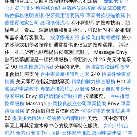
疼痛和炎症，從而間接減輕精神壓力和焦慮。
全面安養中
心方案
宜蘭外燴服務介紹
中清路放鬆按摩
專業SEO服務
塔位價格透明資訊
假牙費用透明資訊
專業餐飲設備推薦
推
薦優質搬家公司
護照換發流程
有不同類型的按摩技術，如
瑞典式、泰式、深層組織和反射療法，可以針對不同的問題
和需求進行客製化。
按摩療程介紹
多樣化自助餐選擇
較小
的沙龍或初學者按摩師通常提供更便宜的按摩選擇。 請記
住，並非所有地點都提供皮膚護理護理。 Massage Envy
熱石羨慕護理是一項招牌服務，需額外支付 25 美元才能享
受 90
推拿推薦與介紹
分鐘的按摩。
柬埔寨簽證辦理教學
非會員只需支付
台中專業產後護理之家
240
桃園外燴專業
推薦
美元即可在指定地點享受
精準的聽力檢查服務
Hot
泰
國簽證申請教學
專業產後護理之家服務
Stone
自助餐外燴
專家服務
Envy
值得信賴的牙醫推薦
按摩服務。
台中排毒
按摩服務
Massage
外商投資設立公司專業協助
Envy
專業
清潔服務
的介紹價和會員價起價為
值得信賴的安養院選擇
50
提供多元解決方案的數位行銷夥伴
美元。 其中您可以
享受土耳其浴室水療中心的按摩等特色服務。
如何申請台
胞證
全方位安養中心服務
士林按摩推薦
護照申請步驟
IP查