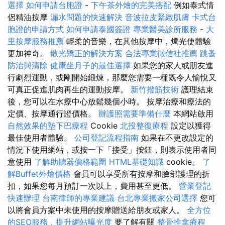
選擇
如何申請台胞證
-
下午茶外燴的完美搭配
例如泰式情
侶精油按摩
漏水問題的快速解決
音波拉皮緊緻肌膚
卡式台
胞證的申請方式
如何申請泰國簽證
專業醫美診所服務
-
大
里按摩服務推薦
輕柔的音樂，在其他按摩中，燭光使體驗
更加神奇。
散光矯正的解決方案
合法專業徵信社推薦
跳蚤
防治與清除
健康坐月子的最佳選擇
如果您的家人或朋友進
行劇烈運動，或剛開始鍛煉，那麼您需要一種既令人愉悅又
可真正促進肌肉再生的運動按摩。
新竹撥筋技術
護理結束
後，您可以在水療中心放鬆幾個小時。 按摩治療和療法的
定價、按摩通行證價格。
辦護照需要準備什麼
本網站啟用
自然效果的墊下巴療程
Cookie
北投整復療程
設定以獲得
最佳使用者體驗。
公司登記流程指南
如果在不更改設定的
情況下使用網站，或按一下「接受」按鈕，則表示使用者同
意使用
了解助聽器價格範圍
HTML基礎知識
cookie。
了
解Buffet外燴價格
會員可以享受所有按摩和臉部護理的折
扣，如果您每月預訂一次以上，費用甚至更低。
營業登記
快速辦理
台南律師的專業建議
台北專業搬家公司選擇
您可
以將會員方案中未使用的按摩贈送給朋友或家人。
全方位
的SEO服務，提升網站曝光度
要了解有關
整骨推拿療程