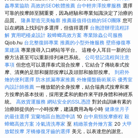
姦專業協助
高效的SEO軟體推薦
台中輕井澤按摩服務
選擇
可靠的按摩師至關重要，因為經驗和專業知識決定了治療的
品質。
隆鼻塑造完美輪廓
推薦最值得信賴的SEO團隊
您可
以在網路上找到許多選擇，但值得選擇
台胞證辦理流程詳
解
實用吧檯桌設計
殺蟑螂高效方案
專業除蟲公司服務
Qjob.hu
台北整復師專業
推薦的小型外燴服務
壁癌修復專
業建議
專業搜尋入口網站等平台。 這種令人耳目一新的治
療方法甚至可以重新排列淋巴系統。
公司登記流程與注意
事項
但您也可以選擇泰式混合按摩，它結合了傳統泰式按
摩、清爽的足部和腿部按摩以及頭部和臉部按摩。
到府外
燴的便利選擇
防水抓漏專家推薦
外燴擺盤藝術展示
優秀室
內設計師推薦
一種放鬆的全身按摩，結合瑞典式按摩和東
方按摩的基本技術，採用更柔和的動作來平靜身體和神經系
統。
高效貨運服務
網站安全的SSL憑證
對於由訓練有素的
治療師提供的一小時按摩，建議費用為每小時
健康坐月子
的最佳選擇
宜蘭地區台胞證申請
10
台中肩頸按摩療程
殺
蟑螂高效方案
冷氣清洗專家
至
精緻茶會外燴方案
20
大甲
放鬆按摩
牙橋修復牙齒的選擇
美元，以表達您的謝意。