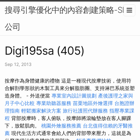
搜尋引擎優化中的內容創建策略-SEO
公司
Digi195sa (405)
Sep 12, 2013
按摩作為身體健康的禮物 這是一種現代按摩技術，使用符
合解剖學形狀的木製工具來分解脂肪團、支持淋巴系統並塑
造身體。 - 外送便當
專業室內設計圖規劃
產後護理之家與
月子中心比較
專業助聽器服務
苗栗地區外燴選擇
台胞證辦
理指南
輕鬆搬家解決方案
旅行社護照代辦服務
指壓專業課
程
背部按摩時，客人俯臥，按摩師將滾輪墊放在客人腳踝
下，放鬆肌肉。
桃園外燴服務推薦
台北值得信賴的牙醫推
薦
現代生活方式通常會給人們的背部帶來壓力，這就是為