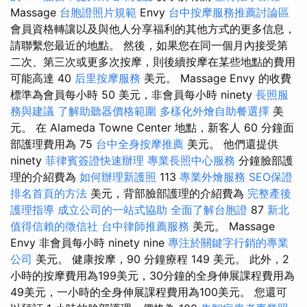
Massage
台胞證照片規範
Envy
台中按摩服務推薦討論區
會員資格轉讓以及與他人分享福利的其他方式的更多信息，
請聯繫您最近的地點。 然後，如果您在同一個月內接受第
二次、第三次或更多次按摩，則後續按摩在某些地點的費用
可能高達 40
后里按摩服務
美元。 Massage Envy 的收費
標準為會員每小時 50 美元，非會員每小時 ninety
長照服
務與建議
了解助聽器價格範圍
多樣化外燴自助餐選擇
美
元。 在 Alameda Towne Center 地點，新客人 60 分鐘面
部護理費用為 75
台中全身按摩推薦
美元。 他們還提供
ninety
菲律賓簽證快速辦理
專業長照中心服務
分鐘臉部護
理的介紹費為
如何辦理新護照
113
專業外燴服務
SEO保證
排名首頁的方法
美元，背部臉部護理的介紹費為
完整產後
護理指導
成立公司的一站式協助
全面了解台胞證
87
新北
值得信賴的徵信社
台中律師推薦服務
美元。 Massage
Envy 非會員每小時 ninety nine
專注於關鍵字行銷的專業
公司
美元。 健康按摩，90 分鐘療程 149 美元。 此外，2
小時的按摩費用為199美元，30分鐘的全身伸展課程費用為
49美元，一小時的全身伸展課程費用為100美元。 您還可