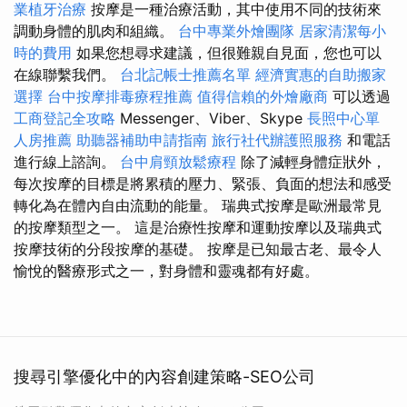
業植牙治療
按摩是一種治療活動，其中使用不同的技術來
調動身體的肌肉和組織。
台中專業外燴團隊
居家清潔每小
時的費用
如果您想尋求建議，但很難親自見面，您也可以
在線聯繫我們。
台北記帳士推薦名單
經濟實惠的自助搬家
選擇
台中按摩排毒療程推薦
值得信賴的外燴廠商
可以透過
工商登記全攻略
Messenger、Viber、Skype
長照中心單
人房推薦
助聽器補助申請指南
旅行社代辦護照服務
和電話
進行線上諮詢。
台中肩頸放鬆療程
除了減輕身體症狀外，
每次按摩的目標是將累積的壓力、緊張、負面的想法和感受
轉化為在體內自由流動的能量。 瑞典式按摩是歐洲最常見
的按摩類型之一。 這是治療性按摩和運動按摩以及瑞典式
按摩技術的分段按摩的基礎。 按摩是已知最古老、最令人
愉悅的醫療形式之一，對身體和靈魂都有好處。
搜尋引擎優化中的內容創建策略-SEO公司