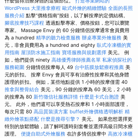
什麼值得治療身體的這個部位。
打造專業網站的
WordPress
大里推拿療程
歐式外燴的精緻體驗
全面的長照
服務介紹
點擊“價格指南”按鈕，以了解按摩的定價結構。
腳底按摩技巧課程
透過點擊專家、價格按鈕，您可以瀏覽
專家。 Massage Envy 的 60 分鐘情侶按摩通常會員費用
為 a hundred
精準的聽力檢查服務
辦桌專業外燴服務
美
元，非會員費用為 a hundred and eighty
臥式冷凍櫃的實
用指南
屋頂防水施工指南
寶塔服務與規劃選擇
美元。 例
如，他們提供 ninety
高雄優秀律師推薦名單
私家偵探社的
服務範圍
分鐘情侶按摩每人 49
台中筋膜放鬆療程推薦
美
元的折扣。 按摩 Envy 會員可享有治療性按摩和其他身體
護理的折扣。 例如，某些地點提供 1 小時的按摩僅需 40
推拿與整骨結合
美元，90 分鐘的按摩為 60 美元，2 小時
的按摩為 80
新竹徵信社服務詳情
什麼是卡式台胞證
美
元。 此外，他們還可以享受熱石按摩和 1 小時面部護理，
每次只需 80
高品質裝潢方案
buffet外燴價格透明解析
精
緻外燴茶點搭配
什麼是搜尋引擎？
美元。 如果您想選擇更
特別的放鬆體驗，請了解呵護時刻套餐並選擇高級日間水療
護理。
便捷自助式外燴服務
在許多情侶按摩中
高效冷凍櫃