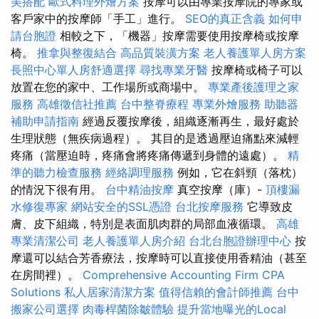
美搭配
歐式料理外燴方案
按摩可以由專業按摩院的專家或
客戶家中的按摩師「手工」進行。
SEO的真正含義
如何申
請台胞證
相較之下，「機器」按摩需要使用按摩椅或按摩
椅。
推拿與整復結合
高品質裝潢方案
老人養護單人房方案
長照中心單人房舒適選擇
尋找專業牙醫
按摩椅或椅子可以
放置在您的家中、工作場所或商場中。
專業產後護理之家
服務
高雄徵信社推薦
台中整脊療程
專業外燴服務
助聽器
補助申請指南
經過反覆按摩後，組織逐漸再生，最好處於
生理狀態（無疾病過程）。 其目的是透過壓迫痛點來減輕
疼痛（當壓迫時，疼痛會將疼痛傳遞到身體的遠處）。
精
準的聽力檢查服務
經絡調理服務
例如，它在斜頸（落枕）
的情況下很有用。
台中精油按摩
真空按摩（庫）-
頂樓漏
水修復專家
網站安全的SSL憑證
台北按摩服務
它導致皮
膚、皮下組織，特別是表面肌肉群的局部血液循環。
高雄
專業清潔公司
老人養護單人房介紹
台北台胞證辦理中心
按
摩還可以結合芳香療法，按摩時可以直接使用香精油（甚至
在房間裡）。
Comprehensive Accounting Firm CPA
Solutions
私人居家清潔方案
值得信賴的會計師推薦
台中
搬家公司選擇
肉毒桿菌除皺體驗
提升當地曝光的Local