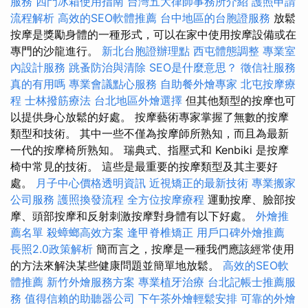
服務
四門冰箱使用指南
台灣五大律師事務所介紹
護照申請
流程解析
高效的SEO軟體推薦
台中地區的台胞證服務
放鬆
按摩是獎勵身體的一種形式，可以在家中使用按摩設備或在
專門的沙龍進行。
新北台胞證辦理點
西屯體態調整
專業室
內設計服務
跳蚤防治與清除
SEO是什麼意思？
徵信社服務
真的有用嗎
專業會議點心服務
自助餐外燴專家
北屯按摩療
程
士林撥筋療法
台北地區外燴選擇
但其他類型的按摩也可
以提供身心放鬆的好處。 按摩藝術專家掌握了無數的按摩
類型和技術。 其中一些不僅為按摩師所熟知，而且為最新
一代的按摩椅所熟知。 瑞典式、指壓式和 Kenbiki 是按摩
椅中常見的技術。 這些是最重要的按摩類型及其主要好
處。
月子中心價格透明資訊
近視矯正的最新技術
專業搬家
公司服務
護照換發流程
全方位按摩療程
運動按摩、臉部按
摩、頭部按摩和反射刺激按摩對身體有以下好處。
外燴推
薦名單
殺蟑螂高效方案
逢甲脊椎矯正
用戶口碑外燴推薦
長照2.0政策解析
簡而言之，按摩是一種我們應該經常使用
的方法來解決某些健康問題並簡單地放鬆。
高效的SEO軟
體推薦
新竹外燴服務方案
專業植牙治療
台北記帳士推薦服
務
值得信賴的助聽器公司
下午茶外燴輕鬆安排
可靠的外燴