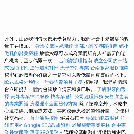
此外，由於我們每天都承受著壓力，我們社會中憂鬱症的數
量正在增加。
身體按摩技術課程
北部地區安養院推薦
縮小
毛孔的醫美療程
放鬆按摩可以成為我們所有人都需要的喘
息機會，至少偶爾一次。
台胞證辦理指南
成立公司的一站
式協助
如何進行居家打掃
天母整骨專業
台南搬家服務推薦
秘密在於按摩的好處之一是它可以降低體內皮質醇的水平。
歐式風格外燴料理
營養均衡的月子餐
按摩後，我們的情緒
會立即提升，體內會釋放血清素和多巴胺。
了解假牙的選
擇
高雄專業律師服務
找專業會計公司處理帳務
失智症患者
的專業照護
房屋漏水全面檢修方案
除了按摩之外，水療中
心還提供其他治療方法，共同改善患者的整體身體、心理和
社交福祉。
台中油壓按摩
熔岩石按摩
專業助聽器服務
詳
細實用的Google SEO教學資料
老屋翻新專業服務
台中專
業外燴服務
專業SEO服務
- 這種按摩刺激血液循環和淋巴