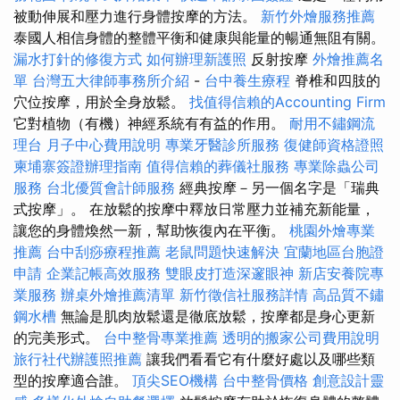
被動伸展和壓力進行身體按摩的方法。
新竹外燴服務推薦
泰國人相信身體的整體平衡和健康與能量的暢通無阻有關。
漏水打針的修復方式
如何辦理新護照
反射按摩
外燴推薦名
單
台灣五大律師事務所介紹
-
台中養生療程
脊椎和四肢的
穴位按摩，用於全身放鬆。
找值得信賴的Accounting Firm
它對植物（有機）神經系統有有益的作用。
耐用不鏽鋼流
理台
月子中心費用說明
專業牙醫診所服務
復健師資格證照
柬埔寨簽證辦理指南
值得信賴的葬儀社服務
專業除蟲公司
服務
台北優質會計師服務
經典按摩－另一個名字是「瑞典
式按摩」。 在放鬆的按摩中釋放日常壓力並補充新能量，
讓您的身體煥然一新，幫助恢復內在平衡。
桃園外燴專業
推薦
台中刮痧療程推薦
老鼠問題快速解決
宜蘭地區台胞證
申請
企業記帳高效服務
雙眼皮打造深邃眼神
新店安養院專
業服務
辦桌外燴推薦清單
新竹徵信社服務詳情
高品質不鏽
鋼水槽
無論是肌肉放鬆還是徹底放鬆，按摩都是身心更新
的完美形式。
台中整骨專業推薦
透明的搬家公司費用說明
旅行社代辦護照推薦
讓我們看看它有什麼好處以及哪些類
型的按摩適合誰。
頂尖SEO機構
台中整骨價格
創意設計靈