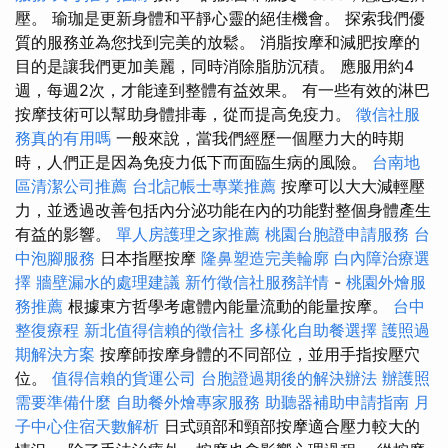
壓。 瑜珈是更新身體和平靜心靈的絕佳機會。 探索我們優
質的服務並為您找到完美的放鬆。 消脂按摩和減肥按摩的
目的是讓我們更加美麗，同時消除脂肪沉積。 應服用約4
週，每週2次，才能達到整體有益效果。 有一些有效的淋巴
按摩技術可以幫助身體排毒，從而提高免疫力。
徵信社服
務真的有用嗎
一般來說，當我們經歷一個壓力大的時期
時，人們正是因為免疫力低下而面臨生病的風險。
台南地
區清潔公司推薦
台北記帳士專業推薦
按摩可以大大減輕壓
力，並透過改善包括內分泌功能在內的功能對整個身體產生
有益的影響。
單人房護理之家推薦
桃園台胞證申請服務
台
中泡腳服務
日本指壓按摩
隆鼻塑造完美輪廓
白內障治療選
擇
牆壁漏水的處理建議
新竹徵信社服務詳情
-
桃園外燴服
務推薦
根據東方哲學考慮體內能量流動的能量按摩。
台中
整復療程
新北值得信賴的徵信社
多樣化自助餐選擇
護照過
期解決方案
按摩師按摩身體的不同部位，並用手指按壓穴
位。
值得信賴的貨運公司
台胞證過期後的解決辦法
辦護照
需要準備什麼
自助餐外燴專家服務
助聽器補助申請指南
月
子中心住宿天數解析
日式頭部和頸部按摩適合壓力較大的