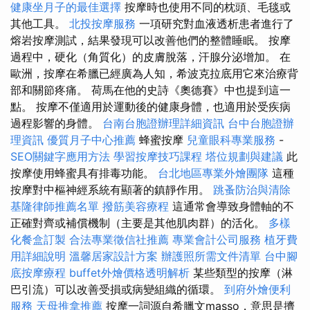
健康坐月子的最佳選擇
按摩時也使用不同的枕頭、毛毯或
其他工具。
北投按摩服務
一項研究對血液透析患者進行了
熔岩按摩測試，結果發現可以改善他們的整體睡眠。 按摩
過程中，硬化（角質化）的皮膚脫落，汗腺分泌增加。 在
歐洲，按摩在希臘已經廣為人知，希波克拉底用它來治療背
部和關節疼痛。 荷馬在他的史詩《奧德賽》中也提到這一
點。 按摩不僅適用於運動後的健康身體，也適用於受疾病
過程影響的身體。
台南台胞證辦理詳細資訊
台中台胞證辦
理資訊
優質月子中心推薦
蜂蜜按摩
兒童眼科專業服務
-
SEO關鍵字應用方法
學習按摩技巧課程
塔位規劃與建議
此
按摩使用蜂蜜具有排毒功能。
台北地區專業外燴團隊
這種
按摩對中樞神經系統有顯著的鎮靜作用。
跳蚤防治與清除
基隆律師推薦名單
撥筋美容療程
這通常會導致身體軸的不
正確對齊或補償機制（主要是其他肌肉群）的活化。
多樣
化餐盒訂製
合法專業徵信社推薦
專業會計公司服務
植牙費
用詳細說明
溫馨居家設計方案
辦護照所需文件清單
台中腳
底按摩療程
buffet外燴價格透明解析
某些類型的按摩（淋
巴引流）可以改善受損或病變組織的循環。
到府外燴便利
服務
天母推拿推薦
按摩一詞源自希臘文masso，意思是擠