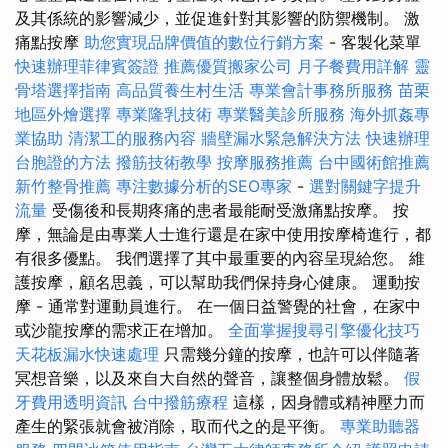
及其係統的影響減少，並促進針對其影響的防禦機制。 激
痛點按摩
助您實現品牌價值的數位行銷方案
- 客製化菜單
快速辦理菲律賓簽證
推薦優質搬家公司
月子餐費用詳解
靈
骨塔選擇指南
高品質養生村生活
專業會計事務所服務
苗栗
地區外燴選擇
專業隆乳技術
專業醫美診所服務
海外抓姦專
業協助
清潔工的服務內容
牆壁漏水緊急解決方法
快速辦理
台胞證的方法
撥筋技術教學
按摩服務推薦
台中國術館推薦
新竹整骨推薦
專注數據分析的SEO專家
-
選對關鍵字提升
流量
受傷後和長期疼痛的患者最能耐受激痛點按摩。 按
摩，無論是由專業人士進行還是在家中使用按摩椅進行，都
有很多優點。 我們選擇了其中最重要的內容呈現給您。 維
護按摩，顧名思義，可以幫助我們保持身心健康。 運動按
摩 - 通常對運動員進行。 在一個日益警覺的社會，在家中
或沙龍按摩的需求正在增加。
全面掌握搜尋引擎優化技巧
天花板漏水快速處理
只需幾分鐘的按摩，也許可以伴隨著
冥想音樂，以及來自大自然的聲音，讓整個身體放鬆。
假
牙費用透明資訊
台中撥筋療程
這樣，因身體或精神壓力而
產生的緊張就會被消除，取而代之的是平衡。
專業助聽器