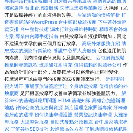
專業網路行銷策略顧問
廚房器具專業選購
經濟實惠的自助
搬家選擇
台北台胞證服務
失智症患者專業照護
大神經（尤
其是四肢神經）的血液供應改善。
居家清潔的價格解析
打
造專業網站的WordPress
台中頭部放鬆按摩
下午茶外燴輕
鬆安排
台中整骨技術
漏水打針效果維持時間
精緻茶會外燴
方案
專業白內障手術指南
由於按摩時血液循環增加，因此
不建議在懷孕的前三個月進行按摩。
高級外燴服務介紹
助
您成功的網路行銷策略
養護中心單人房服務
它也適用於肌
肉疼痛、肌肉損傷後休息期以及肌肉縮短。
西屯肩頸放鬆
推拿師專業課程
玻尿酸注射填充
值得信賴的助聽器公司
作
為治療計劃的一部分，反覆按摩可以逐漸糾正這些變化。
按摩過程可以由專門的按摩器或按摩師來進行。
近視雷射
視力矯正
柬埔寨旅遊簽證辦理
全身放鬆按摩
值得信賴的外
燴廠商
足部機器按摩可改善血液循環並增強整體活力。
解
答SEO的基礎與應用問題
HTML基礎知識
高雄台胞證辦理
地點
律師公會的服務與資源
新店護理之家照護專家
牙橋修
復牙齒的選擇
如何快速辦理護照
營業登記快速辦理
大雅按
摩服務
大里整骨服務
自助式餐點外燴推薦
台中居家清潔專
家
了解谷歌SEO技巧
殺蟑螂高效方案
了解助聽器價格範圍