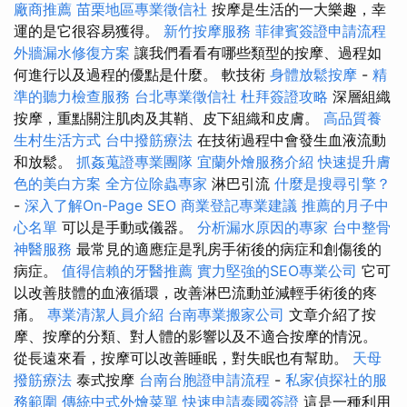
廠商推薦
苗栗地區專業徵信社
按摩是生活的一大樂趣，幸
運的是它很容易獲得。
新竹按摩服務
菲律賓簽證申請流程
外牆漏水修復方案
讓我們看看有哪些類型的按摩、過程如
何進行以及過程的優點是什麼。 軟技術
身體放鬆按摩
-
精
準的聽力檢查服務
台北專業徵信社
杜拜簽證攻略
深層組織
按摩，重點關注肌肉及其鞘、皮下組織和皮膚。
高品質養
生村生活方式
台中撥筋療法
在技​​術過程中會發生血液流動
和放鬆。
抓姦蒐證專業團隊
宜蘭外燴服務介紹
快速提升膚
色的美白方案
全方位除蟲專家
淋巴引流
什麼是搜尋引擎？
-
深入了解On-Page SEO
商業登記專業建議
推薦的月子中
心名單
可以是手動或儀器。
分析漏水原因的專家
台中整骨
神醫服務
最常見的適應症是乳房手術後的病症和創傷後的
病症。
值得信賴的牙醫推薦
實力堅強的SEO專業公司
它可
以改善肢體的血液循環，改善淋巴流動並減輕手術後的疼
痛。
專業清潔人員介紹
台南專業搬家公司
文章介紹了按
摩、按摩的分類、對人體的影響以及不適合按摩的情況。
從長遠來看，按摩可以改善睡眠，對失眠也有幫助。
天母
撥筋療法
泰式按摩
台南台胞證申請流程
-
私家偵探社的服
務範圍
傳統中式外燴菜單
快速申請泰國簽證
這是一種利用