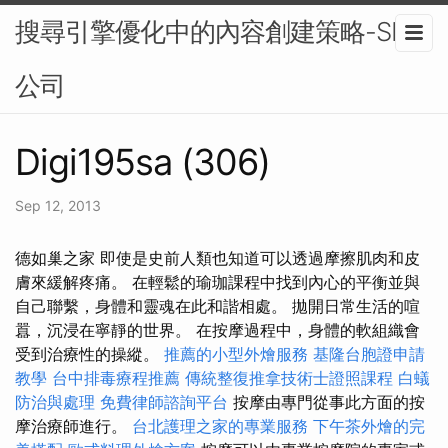
搜尋引擎優化中的內容創建策略-SEO
公司
Digi195sa (306)
Sep 12, 2013
德如巢之家 即使是史前人類也知道可以透過摩擦肌肉和皮
膚來緩解疼痛。 在輕鬆的瑜珈課程中找到內心的平衡並與
自己聯繫，身體和靈魂在此和諧相處。 拋開日常生活的喧
囂，沉浸在寧靜的世界。 在按摩過程中，身體的軟組織會
受到治療性的操縱。
推薦的小型外燴服務
基隆台胞證申請
教學
台中排毒療程推薦
傳統整復推拿技術士證照課程
白蟻
防治與處理
免費律師諮詢平台
按摩由專門從事此方面的按
摩治療師進行。
台北護理之家的專業服務
下午茶外燴的完