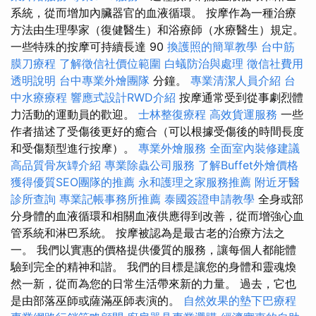
系統，從而增加內臟器官的血液循環。 按摩作為一種治療
方法由生理學家（復健醫生）和浴療師（水療醫生）規定。
一些特殊的按摩可持續長達 90
換護照的簡單教學
台中筋
膜刀療程
了解徵信社價位範圍
白蟻防治與處理
徵信社費用
透明說明
台中專業外燴團隊
分鐘。
專業清潔人員介紹
台
中水療療程
響應式設計RWD介紹
按摩通常受到從事劇烈體
力活動的運動員的歡迎。
士林整復療程
高效貨運服務
一些
作者描述了受傷後更好的癒合（可以根據受傷後的時間長度
和受傷類型進行按摩）。
專業外燴服務
全面室內裝修建議
高品質骨灰罈介紹
專業除蟲公司服務
了解Buffet外燴價格
獲得優質SEO團隊的推薦
永和護理之家服務推薦
附近牙醫
診所查詢
專業記帳事務所推薦
泰國簽證申請教學
全身或部
分身體的血液循環和相關血液供應得到改善，從而增強心血
管系統和淋巴系統。 按摩被認為是最古老的治療方法之
一。 我們以實惠的價格提供優質的服務，讓每個人都能體
驗到完全的精神和諧。 我們的目標是讓您的身體和靈魂煥
然一新，從而為您的日常生活帶來新的力量。 過去，它也
是由部落巫師或薩滿巫師表演的。
自然效果的墊下巴療程