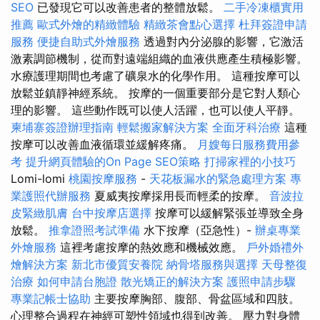
SEO
已發現它可以改善患者的整體放鬆。
二手冷凍櫃實用
推薦
歐式外燴的精緻體驗
精緻茶會點心選擇
杜拜簽證申請
服務
便捷自助式外燴服務
透過對內分泌腺的影響，它激活
激素調節機制，從而對遠端組織的血液供應產生積極影響。
水療護理期間也考慮了礦泉水的化學作用。 這種按摩可以
放鬆並鎮靜神經系統。 按摩的一個重要部分是它對人類心
理的影響。 這些動作既可以使人活躍，也可以使人平靜。
柬埔寨簽證辦理指南
輕鬆搬家解決方案
全面牙科治療
這種
按摩可以改善血液循環並緩解疼痛。
月嫂每日服務費用參
考
提升網頁體驗的On Page SEO策略
打掃家裡的小技巧
Lomi-lomi
桃園按摩服務
-
天花板漏水的緊急處理方案
專
業護照代辦服務
夏威夷按摩採用長而輕柔的按摩。
音波拉
皮緊緻肌膚
台中按摩店選擇
按摩可以緩解緊張並導致全身
放鬆。
推拿證照考試準備
水下按摩（亞急性）-
辦桌專業
外燴服務
這裡考慮按摩的熱效應和機械效應。
戶外婚禮外
燴解決方案
新北市優質安養院
納骨塔服務與選擇
天母整復
治療
如何申請台胞證
散光矯正的解決方案
護照申請步驟
專業記帳士協助
主要按摩胸部、腹部、骨盆區域和四肢。
心理整合過程在神經可塑性領域也得到改善。 壓力對身體