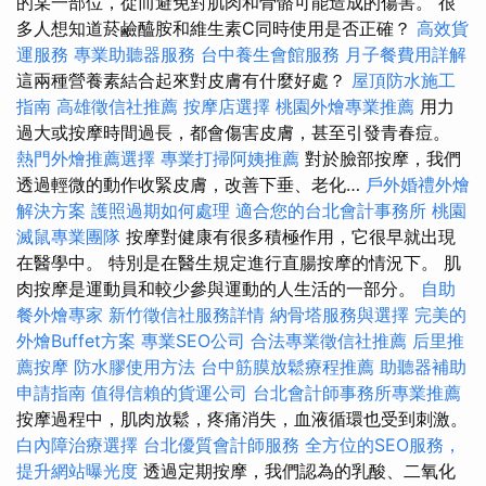
的某一部位，從而避免對肌肉和骨骼可能造成的傷害。 很
多人想知道菸鹼醯胺和維生素C同時使用是否正確？
高效貨
運服務
專業助聽器服務
台中養生會館服務
月子餐費用詳解
這兩種營養素結合起來對皮膚有什麼好處？
屋頂防水施工
指南
高雄徵信社推薦
按摩店選擇
桃園外燴專業推薦
用力
過大或按摩時間過長，都會傷害皮膚，甚至引發青春痘。
熱門外燴推薦選擇
專業打掃阿姨推薦
對於臉部按摩，我們
透過輕微的動作收緊皮膚，改善下垂、老化…
戶外婚禮外燴
解決方案
護照過期如何處理
適合您的台北會計事務所
桃園
滅鼠專業團隊
按摩對健康有很多積極作用，它很早就出現
在醫學中。 特別是在醫生規定進行直腸按摩的情況下。 肌
肉按摩是運動員和較少參與運動的人生活的一部分。
自助
餐外燴專家
新竹徵信社服務詳情
納骨塔服務與選擇
完美的
外燴Buffet方案
專業SEO公司
合法專業徵信社推薦
后里推
薦按摩
防水膠使用方法
台中筋膜放鬆療程推薦
助聽器補助
申請指南
值得信賴的貨運公司
台北會計師事務所專業推薦
按摩過程中，肌肉放鬆，疼痛消失，血液循環也受到刺激。
白內障治療選擇
台北優質會計師服務
全方位的SEO服務，
提升網站曝光度
透過定期按摩，我們認為的乳酸、二氧化