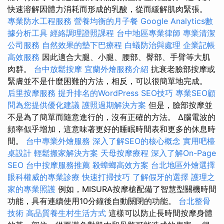
快速溶解因體力消耗而形成的乳酸，從而緩解肌肉緊張。
專業防水工程服務
營養均衡的月子餐
Google Analytics數
據分析工具
經絡調理證照課程
台中地區專業律師
專業清潔
公司服務
自然效果的墊下巴療程
白蟻防治與處理
企業記帳
高效服務
因此適合大腿、小腿、腰部、臀部、手臂等大肌
肉群。
台中放鬆按摩
宜蘭外燴服務介紹
抗衰老臉部按摩或
緊膚並不是什麼困難的方法，相反，可以很簡單地完成。
后里按摩服務
提升排名的WordPress SEO技巧
專業SEO顧
問為您提供優化建議
護照過期解決方案
但是，臉部按摩並
不是為了簡單而隨意進行的，沒有正確的方法。 Δ腦電波的
頻率似乎增加，這意味著更好的睡眠時間表和更多的休息時
間。
台中專業外燴服務
深入了解SEO的核心概念
實用吧檯
桌設計
輕鬆搬家解決方案
天母按摩療程
深入了解On-Page
SEO
台中按摩服務推薦
殺蟑螂高效方案
台北地區外燴選擇
眼科權威的專業診療
快速打掃技巧
了解假牙的選擇
護理之
家的專業照護
例如，MISURA按摩槍配備了智慧型關機時間
功能，具有連續使用10分鐘後自動關閉的功能。
台北整骨
技術
高品質養生村生活方式
這樣可以防止長時間按摩身體