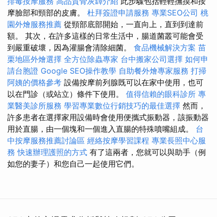
排毒按摩服務
高品質骨灰罈介紹
此步驟包括輕輕撫摸和按
摩臉部和頸部的皮膚。
杜拜簽證申請服務
專業SEO公司
桃
園外燴服務推薦
從頸部底部開始，一直向上，直到到達前
額。 其次，在許多這樣的日常生活中，腸道菌叢可能會受
到嚴重破壞，因為灌腸會清除細菌。
食品機械解決方案
苗
栗地區外燴選擇
全方位除蟲專家
台中搬家公司選擇
如何申
請台胞證
Google SEO操作教學
自助餐外燴專家服務
打掃
阿姨的價格參考
設備按摩前列腺既可以在家中使用，也可
以在門診（或站立）條件下使用。
值得信賴的眼科診所
專
業醫美診所服務
學習專業數位行銷技巧的最佳選擇
然而，
許多患者在選擇家用設備時會使用便攜式振動器，該振動器
用於直腸，由一個塊和一個進入直腸的特殊噴嘴組成。
台
中按摩服務推薦討論區
經絡按摩學習課程
專業長照中心服
務
快速辦理護照的方式
有了這兩者，您就可以與助手（例
如您的妻子）和您自己一起使用它們。