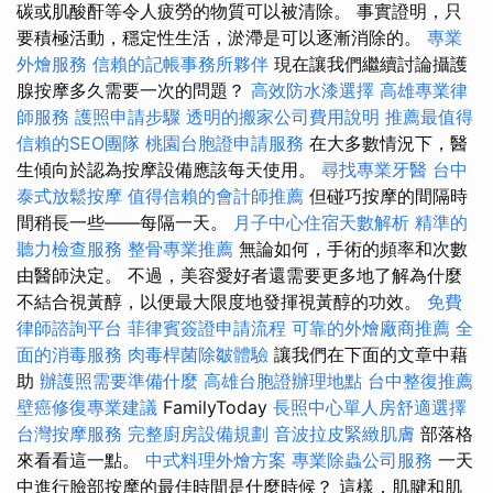
碳或肌酸酐等令人疲勞的物質可以被清除。 事實證明，只
要積極活動，穩定性生活，淤滯是可以逐漸消除的。
專業
外燴服務
信賴的記帳事務所夥伴
現在讓我們繼續討論攝護
腺按摩多久需要一次的問題？
高效防水漆選擇
高雄專業律
師服務
護照申請步驟
透明的搬家公司費用說明
推薦最值得
信賴的SEO團隊
桃園台胞證申請服務
在大多數情況下，醫
生傾向於認為按摩設備應該每天使用。
尋找專業牙醫
台中
泰式放鬆按摩
值得信賴的會計師推薦
但碰巧按摩的間隔時
間稍長一些——每隔一天。
月子中心住宿天數解析
精準的
聽力檢查服務
整骨專業推薦
無論如何，手術的頻率和次數
由醫師決定。 不過，美容愛好者還需要更多地了解為什麼
不結合視黃醇，以便最大限度地發揮視黃醇的功效。
免費
律師諮詢平台
菲律賓簽證申請流程
可靠的外燴廠商推薦
全
面的消毒服務
肉毒桿菌除皺體驗
讓我們在下面的文章中藉
助
辦護照需要準備什麼
高雄台胞證辦理地點
台中整復推薦
壁癌修復專業建議
FamilyToday
長照中心單人房舒適選擇
台灣按摩服務
完整廚房設備規劃
音波拉皮緊緻肌膚
部落格
來看看這一點。
中式料理外燴方案
專業除蟲公司服務
一天
中進行臉部按摩的最佳時間是什麼時候？ 這樣，肌腱和肌