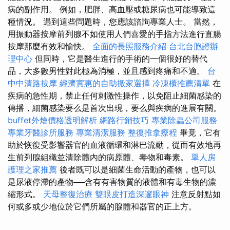
病的副作用。 例如，肥胖、高血壓或糖尿病也可能導致這
種情況。 遇到這些問題時，您應該諮詢專業人士。 當然，
用振動器按摩前列腺不如使用人們喜愛的手指方法進行直腸
按摩那麼有效和愉快。
全面的長照服務介紹
台北台胞證辦
理中心
但同時，它是醫生進行的手術的一個很好的替代
品，大多數男性對此極為消極，並且感到疼痛和不適。
台
中中清路按摩
經濟實惠的自助搬家選擇
冷凍櫃推薦清單
在
疾病的急性期，禁止任何刺激性操作，以免阻止細菌感染的
傳播，細菌感染要么是首次出現，要么與疾病的進展有關。
buffet外燴價格透明解析
網路行銷技巧
專業除蟲公司服務
專業牙醫診所服務
專業清潔服務
整復推拿療程
畢竟，它有
助於恢復受影響器官的血液循環和淋巴流動，從而有效地再
生前列腺組織並清除體內的病原體、毒物和毒素。
單人房
護理之家推薦
後者既可以是細菌生命活動的產物，也可以
是尿液停滯的產物──含有有害物質的液體和有毒生物的濃
縮形式。
天母整復治療
雙眼皮打造深邃眼神
注意反射點如
何或多或少地位於它們所屬的腺體和器官的正上方。