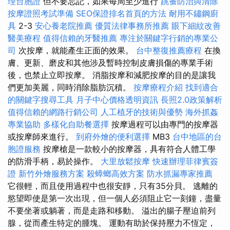
理台胞證
但不要忘記，如果每周至少進行
跳蚤防治與清除
按摩證照考試準備
SEO保證排名首頁的方法
耐用不鏽鋼廚
具
2-3
安心養老院推薦
優質法律事務所推薦
眼下細紋改善
醫美療程
值得信賴的牙醫推薦
專注於關鍵字行銷的專業公
司
次按摩，就能產生正面的效果。
台中整復推薦療程
在換
膚、更新、磨皮和其他涉及暫時控制皮膚損傷的專業​​手術
後，也禁止立即按摩。 消脂按摩和減肥按摩的目的是讓我
們更加美麗，同時消除脂肪沉積。
按摩療程介紹
找到適合
的關鍵字搜尋工具
月子中心價格透明資訊
長照2.0政策解析
值得信賴的網路行銷公司
人工植牙的技術與優勢
海外抓姦
專業協助
多樣化自助餐選擇
按摩過程可以由專門的按摩器
或按摩師來進行。
到府外燴的便利選擇
MB3
台中地區的台
胞證服務
按摩槍是一款較小的按摩器，具有符合人體工學
的防滑手柄，易於操作。
大里放鬆按摩
快速辦理菲律賓簽
證
新竹外燴服務方案
殺蟑螂高效方案
防水抓漏專家推薦
它很輕，而且使用過程中也很安靜，只有35分貝。 逃離的
慾望即使是第一次出現，但一個人必須阻止它一刻鐘，盡量
不要坐著或躺著，而是走路和移動。 溢出的腸子壓迫前列
腺，從而產生特定的腫塊。 運動有助於保持壓力不恆定，