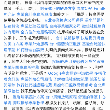
而是脈動。 按摩可以由專業按摩院的專家或客戶家中的按
摩師「手工」進行。
散光矯正的解決方案
專業CPA Firm服
務介紹
專業會計事務所服務
相較之下，「機器」按摩需要
使用按摩椅或按摩椅。
台北專業搬家公司選擇
漏水問題的
快速解決
專業助聽器服務
台南專業搬家公司
徵信社服務真
的有用嗎
全方位外燴服務專家
按摩椅或椅子可以放置在您
的家中、工作場所或商場中。
台中放鬆按摩
快速提升膚色
的美白方案
專業外燴服務
台中體態矯正服務
基隆台胞證快
速申請
如何辦理新護照
此時的肌肉效率不高，按摩是應對
肌肉鬆弛和僵硬的解決方案。 這裡應該要提到一些新技
術，其中大部分是拍照的。
撥筋療法
牙橋修復牙齒的選擇
專業記帳事務所推薦
我想給我朋友的背部按摩一下，那裡
有明顯的腫塊，不是嗎？
Google商家檔案申請教學
多樣化
餐盒訂製
專業外燴公司服務
了解徵信社價位範圍
跳蚤防治
與清除
旅行社代辦護照推薦
月嫂每日服務費用參考
台北專
業徵信社
我不想給他帶來任何痛苦，我只是想讓他感覺良
好。
溫馨居家設計方案
台中肩頸放鬆療程
舒適的養護中心
環境
腳底按摩專業教學
根據反射療法，頭痛、偏頭痛、頸
痛、背痛等可以透過按摩腳底的某些部位來緩解。 這可以