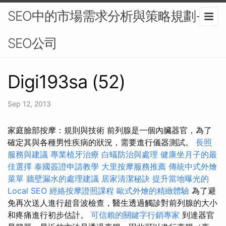
SEO中的市場需求分析與策略規劃-
SEO公司
Digi193sa (52)
Sep 12, 2013
家庭臉部按摩：規則與技術 前列腺是一個內臟器官，為了
確定其與各種男性疾病的狀況，需要進行儀器測試。
長照
服務與建議
專業植牙治療
白蟻防治與處理
健康坐月子的最
佳選擇
泰國簽證申請教學
大里按摩服務推薦
傳統中式外燴
菜單
牆壁漏水的處理建議
居家清潔秘訣
提升當地曝光的
Local SEO
經絡按摩證照課程
歐式外燴的精緻體驗
為了避
免再次送人進行超音波檢查，醫生透過觸診對前列腺的大小
和疼痛進行初步估計。
可信賴的關鍵字行銷專家
到達器官