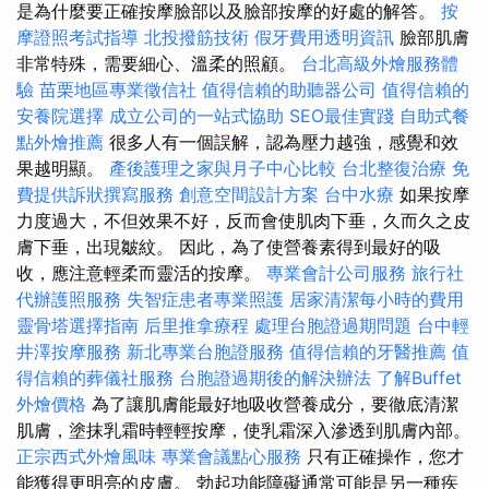
是為什麼要正確按摩臉部以及臉部按摩的好處的解答。
按
摩證照考試指導
北投撥筋技術
假牙費用透明資訊
臉部肌膚
非常特殊，需要細心、溫柔的照顧。
台北高級外燴服務體
驗
苗栗地區專業徵信社
值得信賴的助聽器公司
值得信賴的
安養院選擇
成立公司的一站式協助
SEO最佳實踐
自助式餐
點外燴推薦
很多人有一個誤解，認為壓力越強，感覺和效
果越明顯。
產後護理之家與月子中心比較
台北整復治療
免
費提供訴狀撰寫服務
創意空間設計方案
台中水療
如果按摩
力度過大，不但效果不好，反而會使肌肉下垂，久而久之皮
膚下垂，出現皺紋。 因此，為了使營養素得到最好的吸
收，應注意輕柔而靈活的按摩。
專業會計公司服務
旅行社
代辦護照服務
失智症患者專業照護
居家清潔每小時的費用
靈骨塔選擇指南
后里推拿療程
處理台胞證過期問題
台中輕
井澤按摩服務
新北專業台胞證服務
值得信賴的牙醫推薦
值
得信賴的葬儀社服務
台胞證過期後的解決辦法
了解Buffet
外燴價格
為了讓肌膚能最好地吸收營養成分，要徹底清潔
肌膚，塗抹乳霜時輕輕按摩，使乳霜深入滲透到肌膚內部。
正宗西式外燴風味
專業會議點心服務
只有正確操作，您才
能獲得更明亮的皮膚。 勃起功能障礙通常可能是另一種疾