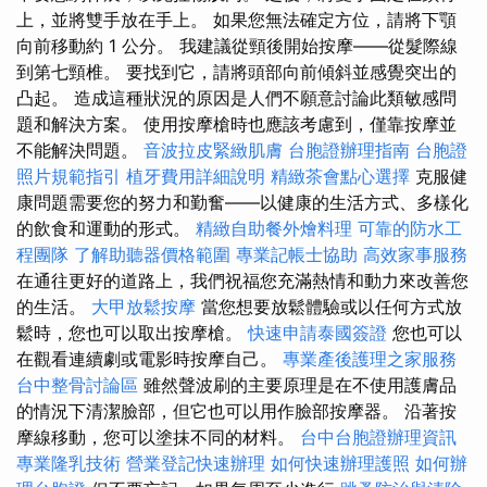
上，並將雙手放在手上。 如果您無法確定方位，請將下顎
向前移動約 1 公分。 我建議從頸後開始按摩——從髮際線
到第七頸椎。 要找到它，請將頭部向前傾斜並感覺突出的
凸起。 造成這種狀況的原因是人們不願意討論此類敏感問
題和解決方案。 使用按摩槍時也應該考慮到，僅靠按摩並
不能解決問題。
音波拉皮緊緻肌膚
台胞證辦理指南
台胞證
照片規範指引
植牙費用詳細說明
精緻茶會點心選擇
克服健
康問題需要您的努力和勤奮——以健康的生活方式、多樣化
的飲食和運動的形式。
精緻自助餐外燴料理
可靠的防水工
程團隊
了解助聽器價格範圍
專業記帳士協助
高效家事服務
在通往更好的道路上，我們祝福您充滿熱情和動力來改善您
的生活。
大甲放鬆按摩
當您想要放鬆體驗或以任何方式放
鬆時，您也可以取出按摩槍。
快速申請泰國簽證
您也可以
在觀看連續劇或電影時按摩自己。
專業產後護理之家服務
台中整骨討論區
雖然聲波刷的主要原理是在不使用護膚品
的情況下清潔臉部，但它也可以用作臉部按摩器。 沿著按
摩線移動，您可以塗抹不同的材料。
台中台胞證辦理資訊
專業隆乳技術
營業登記快速辦理
如何快速辦理護照
如何辦