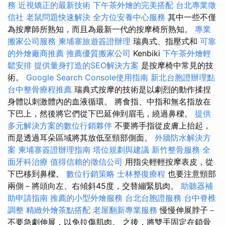
務
近視矯正的最新技術
下午茶外燴的完美搭配
台北專業徵
信社
老鼠問題快速解決
全方位安養中心服務
其中一些不僅
為按摩師所熟知，而且為最新一代的按摩椅所熟知。
專業
搬家公司服務
柬埔寨旅遊簽證辦理
瑞典式、指壓式和
可靠
的外燴廠商推薦
推薦優質搬家公司
Kenbiki
下午茶外燴輕
鬆安排
提供量身打造的SEO解決方案
是按摩椅中常見的技
術。
Google Search Console使用指南
新北台胞證辦理點
台中整骨療程推薦
瑞典式按摩的技術是以劇烈的動作揉捏
身體以刺激體內的血液循環。 將食指、中指和無名指放在
下巴上，然後將它們從下巴延伸到眉毛，繞過鼻樑。
提供
多元解決方案的數位行銷夥伴
不要將手指從皮膚上抬起，
而是透過耳朵區域將其放低至頸部側面。
外牆防水解決方
案
柬埔寨簽證辦理指南
塔位規劃與建議
新竹整骨服務
全
面牙科治療
值得信賴的徵信公司
用指尖輕輕按摩表皮，從
下巴移到鼻樑。
數位行銷策略
士林整復療程
也要注意頸部
兩側－將頭向左、右傾斜45度，交替繃緊肌肉。
助聽器補
助申請指南
推薦的小型外燴服務
台北台胞證服務
台中脊椎
調整
精緻外燴茶點搭配
老屋翻新專業服務
慢慢伸展脖子－
不要急劇伸展，以免拉傷肌肉。 之後，將雙手固定在鎖骨