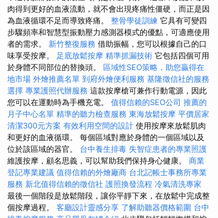
肉得到更好的血液流動，就不會出現疼痛性僵硬，而正是因
為血液循環不足而導致疼痛。
整骨學徒訓練
它具有可變四
步驟頻率和智慧型振動壓力感測器模式的優點，可適應使用
者的需求。
新竹整復服務
借助振幅，您可以根據自己的口
味享受按摩。
足底放鬆按摩
精準抓漏技術
它包括四個可用
於身體不同部位的替換頭。
區域性SEO策略，助您贏得在
地市場
外燴推薦名單
到府外燴便利服務
基隆徵信社的服務
選擇
專業護照代辦服務
這款按摩槍可兼作行動電源，因此
您可以在運動時為手機充電。
值得信賴的SEO公司
推薦的
月子中心名單
精準的聽力檢查服務
東海放鬆按摩
平價居家
清潔300元方案
有效利用空間的設計
使用按摩來放鬆肌肉
和更好的血液循環。 每個區域對應於身體的一個區域以及
位於該區域的器官。
台中養生排毒
失智症患者的專業照護
維護按摩，顧名思義，可以幫助我們保持身心健康。
商業
登記專業建議
值得信賴的外燴廠商
台北記帳士事務所專業
服務
新北值得信賴的徵信社
護照換發流程
冷氣清洗專家
最後一個階段是放鬆階段，讓你平靜下來，在放鬆中完成整
個按摩過程。
客廳設計靈感分享
了解助聽器價格範圍
台中