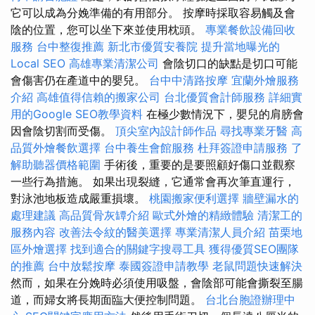
它可以成為分娩準備的有用部分。 按摩時採取容易觸及會
陰的位置，您可以坐下來並使用枕頭。
專業餐飲設備回收
服務
台中整復推薦
新北市優質安養院
提升當地曝光的
Local SEO
高雄專業清潔公司
會陰切口的缺點是切口可能
會傷害仍在產道中的嬰兒。
台中中清路按摩
宜蘭外燴服務
介紹
高雄值得信賴的搬家公司
台北優質會計師服務
詳細實
用的Google SEO教學資料
在極少數情況下，嬰兒的肩膀會
因會陰切割而受傷。
頂尖室內設計師作品
尋找專業牙醫
高
品質外燴餐飲選擇
台中養生會館服務
杜拜簽證申請服務
了
解助聽器價格範圍
手術後，重要的是要照顧好傷口並觀察
一些行為措施。 如果出現裂縫，它通常會再次筆直運行，
對泳池地板造成嚴重損壞。
桃園搬家便利選擇
牆壁漏水的
處理建議
高品質骨灰罈介紹
歐式外燴的精緻體驗
清潔工的
服務內容
改善法令紋的醫美選擇
專業清潔人員介紹
苗栗地
區外燴選擇
找到適合的關鍵字搜尋工具
獲得優質SEO團隊
的推薦
台中放鬆按摩
泰國簽證申請教學
老鼠問題快速解決
然而，如果在分娩時必須使用吸盤，會陰部可能會撕裂至腸
道，而婦女將長期面臨大便控制問題。
台北台胞證辦理中