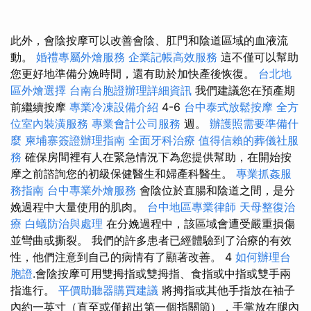
此外，會陰按摩可以改善會陰、肛門和陰道區域的血液流
動。
婚禮專屬外燴服務
企業記帳高效服務
這不僅可以幫助
您更好地準備分娩時間，還有助於加快產後恢復。
台北地
區外燴選擇
台南台胞證辦理詳細資訊
我們建議您在預產期
前繼續按摩
專業冷凍設備介紹
4-6
台中泰式放鬆按摩
全方
位室內裝潢服務
專業會計公司服務
週。
辦護照需要準備什
麼
柬埔寨簽證辦理指南
全面牙科治療
值得信賴的葬儀社服
務
確保房間裡有人在緊急情況下為您提供幫助，在開始按
摩之前諮詢您的初級保健醫生和婦產科醫生。
專業抓姦服
務指南
台中專業外燴服務
會陰位於直腸和陰道之間，是分
娩過程中大量使用的肌肉。
台中地區專業律師
天母整復治
療
白蟻防治與處理
在分娩過程中，該區域會遭受嚴重損傷
並彎曲或撕裂。 我們的許多患者已經體驗到了治療的有效
性，他們注意到自己的病情有了顯著改善。 4
如何辦理台
胞證
.會陰按摩可用雙拇指或雙拇指、食指或中指或雙手兩
指進行。
平價助聽器購買建議
將拇指或其他手指放在袖子
內約一英寸（直至或僅超出第一個指關節），手掌放在腿內