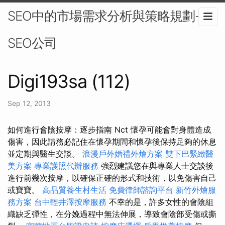
SEO中的市場需求分析與策略規劃-
SEO公司
Digi193sa (112)
Sep 12, 2013
如何進行會陰按摩：逐步指南 Nct 懷孕可能會對身體造成
傷害，因此請務必記住在懷孕期間和懷孕後保持足夠的休息
並定期與醫生交談。
浪漫戶外婚禮外燴方案
雙下巴緊緻醫
美方案
專業護照代辦服務
強烈建議您在與專業人士交談後
進行前幾次按摩，以確保正確的形式和技術，以免傷害自己
或寶寶。
高品質養生村生活
免費律師諮詢平台
新竹外燴服
務方案
台中輕井澤按摩服務
不幸的是，許多女性的會陰組
織缺乏彈性，在分娩過程中無法伸展，導致會陰部受傷或撕