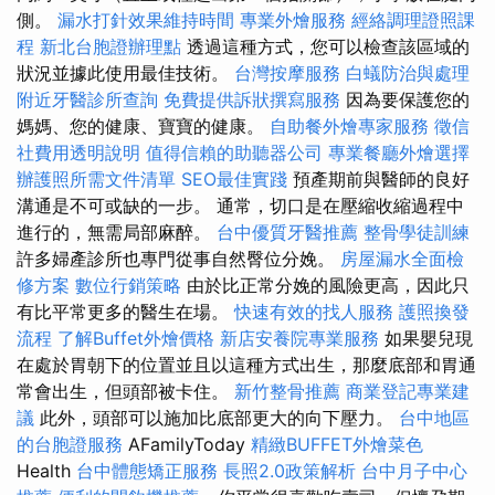
側。
漏水打針效果維持時間
專業外燴服務
經絡調理證照課
程
新北台胞證辦理點
透過這種方式，您可以檢查該區域的
狀況並據此使用最佳技術。
台灣按摩服務
白蟻防治與處理
附近牙醫診所查詢
免費提供訴狀撰寫服務
因為要保護您的
媽媽、您的健康、寶寶的健康。
自助餐外燴專家服務
徵信
社費用透明說明
值得信賴的助聽器公司
專業餐廳外燴選擇
辦護照所需文件清單
SEO最佳實踐
預產期前與醫師的良好
溝通是不可或缺的一步。 通常，切口是在壓縮收縮過程中
進行的，無需局部麻醉。
台中優質牙醫推薦
整骨學徒訓練
許多婦產診所也專門從事自然臀位分娩。
房屋漏水全面檢
修方案
數位行銷策略
由於比正常分娩的風險更高，因此只
有比平常更多的醫生在場。
快速有效的找人服務
護照換發
流程
了解Buffet外燴價格
新店安養院專業服務
如果嬰兒現
在處於胃朝下的位置並且以這種方式出生，那麼底部和胃通
常會出生，但頭部被卡住。
新竹整骨推薦
商業登記專業建
議
此外，頭部可以施加比底部更大的向下壓力。
台中地區
的台胞證服務
AFamilyToday
精緻BUFFET外燴菜色
Health
台中體態矯正服務
長照2.0政策解析
台中月子中心