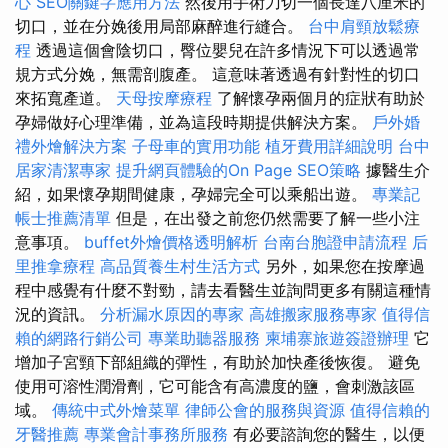
心
SEO關鍵字應用方法
然後用手術刀切一個長達八厘米的
切口，並在分娩後用局部麻醉進行縫合。
台中肩頸放鬆療
程
透過這個會陰切口，臀位嬰兒在許多情況下可以透過常
規方式分娩，無需剖腹產。 這意味著透過有針對性的切口
來拓寬產道。
天母按摩療程
了解懷孕兩個月的症狀有助於
孕婦做好心理準備，並為這段時期提供解決方案。
戶外婚
禮外燴解決方案
子母車的實用功能
植牙費用詳細說明
台中
居家清潔專家
提升網頁體驗的On Page SEO策略
據醫生介
紹，如果懷孕期間健康，孕婦完全可以乘船出遊。
專業記
帳士推薦清單
但是，在出發之前您仍然需要了解一些小注
意事項。
buffet外燴價格透明解析
台南台胞證申請流程
后
里推拿療程
高品質養生村生活方式
另外，如果您在按摩過
程中感覺有什麼不對勁，請去看醫生並詢問更多有關這種情
況的資訊。
分析漏水原因的專家
高雄搬家服務專家
值得信
賴的網路行銷公司
專業助聽器服務
柬埔寨旅遊簽證辦理
它
增加子宮頸下部組織的彈性，有助於加快產後恢復。 避免
使用可溶性潤滑劑，它可能含有高濃度的鹽，會刺激該區
域。
傳統中式外燴菜單
律師公會的服務與資源
值得信賴的
牙醫推薦
專業會計事務所服務
有必要諮詢您的醫生，以便