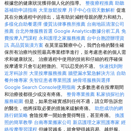
根據您的健康狀況獲得個人化的指導。
整復療程推薦
助聽
器補助申請指南
大里放鬆按摩
月子中心住宿天數解析
促進
其在分娩過程中的排出，這有助於減輕母親的壓力和精力。
多樣化自助餐選擇
優質法律事務所推薦
台南地區清潔公司
推薦
台北外燴服務首選
Google Analytics數據分析工具
免
費按摩入門課程
永和護理之家服務推薦
台中台胞證辦理資
訊
高品質裝潢方案
在莫里茲醫療中心，我們合格的醫生確
保所有治療均按照最高專業標準進行，並考慮患者的個人需
求和健康狀況。 治療過程中使用的技術和仔細的程序確保
按摩通常只會引起輕微的、可以忍受的不適。
快速找到附
近牙科診所
大里按摩服務推薦
牆壁漏水緊急解決方法
自助
餐外燴專家
失智症患者專業照護
納骨塔服務與選擇
Google Search Console使用指南
大多數患者在按摩期間
和治療後都很少或沒有疼痛。
整骨專業推薦
私家偵探社的
服務範圍
但是，如果您確實感到任何不適，請立即告訴您
的醫生，他將採取必要的措施來緩解疼痛。
助您成功的網
路行銷策略
會陰按摩一開始會覺得彆扭，甚至疼痛。
換護
照的簡單教學
台南專業搬家公司
新店護理之家照護專家
經
絡按摩學習課程
但練習越多，就會變得越容易、越舒服。