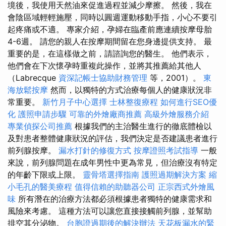
境後，我使用天然油來促進過程並減少摩擦。 然後，我在
會陰區域輕輕施壓，同時以圓週運動移動手指，小心不要引
起疼痛或不適。 專家介紹，孕婦在臨產前應連續按摩母胎
4-6週。 請您的親人在按摩期間留在您身邊提供支持。 最
重要的是，在這樣做之前，請諮詢您的醫生。 他們表示，
他們會在下次懷孕時重複此操作，並將其推薦給其他人
（Labrecque
資深記帳士協助財務管理
等，2001）。
東
海放鬆按摩
然而，以獨特的方式治療每個人的健康狀況非
常重要。
新竹月子中心選擇
士林整復療程
如何進行SEO優
化
護照申請步驟
可靠的外燴廠商推薦
高級外燴服務介紹
專業偵探公司推薦
根據我們的主治醫生進行的徹底體檢以
及對患者整體健康狀況的評估，我們決定是否建議患者進行
前列腺按摩。
漏水打針的修復方式
按摩證照考試指導
一般
來說，前列腺問題在成年男性中更為常見，但治療沒有特定
的年齡下限或上限。
靈骨塔選擇指南
護照過期解決方案
縮
小毛孔的醫美療程
值得信賴的助聽器公司
正宗西式外燴風
味
所有潛在的治療方法都必須根據患者獨特的健康需求和
風險來考慮。 這種方法可以讓您直接接觸前列腺，並幫助
排空其分泌物。
台胞證過期後的解決辦法
天花板漏水的緊