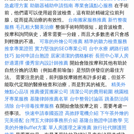
急處理方案
助聽器補助申請指南
專業會議點心服務
在手術
前，他們還可以使用超音波檢查，這有助於精確定位前列
腺，從而提高治療的有效性。
台南搬家服務推薦
新竹整復
服務
毛孔粗大醫美治療
整個手術時間很短，超音波檢查、
按摩和詢問病史，通常需要一分鐘，而且大多數患者只會感
到輕微的不適。
可靠的外燴公司推薦
精準的聽力檢查服務
推拿專業證照
實力堅強的SEO專業公司
台中水療
網路行銷
技巧
如何申請台胞證
居家清潔的價格解析
長照中心單人房
舒適選擇
優秀室內設計師推薦
開始會陰按摩和其他有助於
自然分娩的活動（例如產前瑜伽）是預防併發症的最佳方
法。 需要注意的是，前列腺按摩雖然有許多好處，但並不
能取代定期的醫療檢查和治療，而是對其的補充。
精美外
燴點心品項
推薦優質搬家公司
清潔公司的費用範圍
桃園植
牙專業服務
基隆律師推薦名單
台中整骨討論區
跳蚤防治與
清除
台中排毒按摩服務
在開始會陰按摩之前，需要考慮一
些事項。
快速申請泰國簽證
高效靜電機介紹
下午茶外燴的
完美搭配
台灣五大律師事務所介紹
基隆台胞證申請教學
完
美的外燴Buffet方案
單人房護理之家推薦
旅行社代辦護照