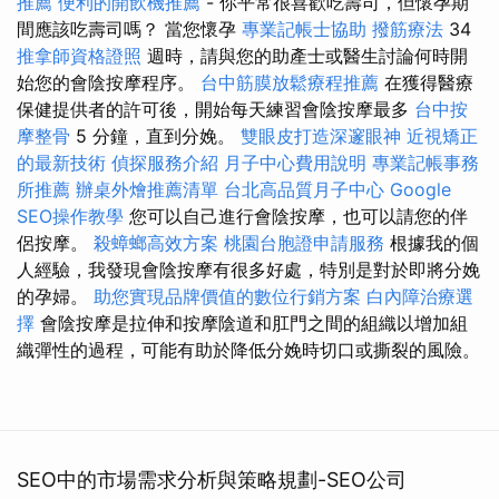
推薦
便利的開飲機推薦
- 你平常很喜歡吃壽司，但懷孕期
間應該吃壽司嗎？ 當您懷孕
專業記帳士協助
撥筋療法
34
推拿師資格證照
週時，請與您的助產士或醫生討論何時開
始您的會陰按摩程序。
台中筋膜放鬆療程推薦
在獲得醫療
保健提供者的許可後，開始每天練習會陰按摩最多
台中按
摩整骨
5 分鐘，直到分娩。
雙眼皮打造深邃眼神
近視矯正
的最新技術
偵探服務介紹
月子中心費用說明
專業記帳事務
所推薦
辦桌外燴推薦清單
台北高品質月子中心
Google
SEO操作教學
您可以自己進行會陰按摩，也可以請您的伴
侶按摩。
殺蟑螂高效方案
桃園台胞證申請服務
根據我的個
人經驗，我發現會陰按摩有很多好處，特別是對於即將分娩
的孕婦。
助您實現品牌價值的數位行銷方案
白內障治療選
擇
會陰按摩是拉伸和按摩陰道和肛門之間的組織以增加組
織彈性的過程，可能有助於降低分娩時切口或撕裂的風險。
SEO中的市場需求分析與策略規劃-SEO公司