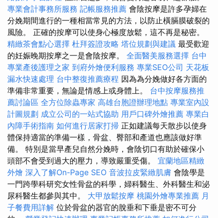
專業會計事務所服務
記帳服務推薦
會陰按摩是許多孕婦在
分娩期間進行的一種相當常見的方法，以防止橫膈膜破裂的
風險。 正確的按摩可以使身心極度放鬆，這不再是秘密。
精緻茶會點心選擇
杜拜簽證攻略
塔位規劃與建議
最受歡迎
的妊娠晚期按摩之一是會陰按摩。
全面醫美服務選擇
台中
專業產後護理之家
到府外燴便利服務
專業SEO公司
天花板
漏水快速處理
台中整復推薦療程
因為為分娩做好各方面的
準備非常重要，無論是情感上或身體上。
台中按摩服務推
薦討論區
全方位除蟲專家
高雄台胞證辦理地點
專業室內設
計圖規劃
成立公司的一站式協助
用戶口碑外燴推薦
專業白
內障手術指南
如何進行居家打掃
正如建議每天散步以使身
體保持適當的準備一樣，骨盆、臀部和產道也應該做好準
備。 特別是當早產兒自然分娩時，會陰切口有助於確保小
頭部不會受到過大的壓力，導致嚴重受傷。
宜蘭地區精緻
外燴
深入了解On-Page SEO
音波拉皮緊緻肌膚
會陰學是
一門跨學科研究女性骨盆的科學，婦科醫生、外科醫生和泌
尿科醫生都參與其中。
大甲放鬆按摩
桃園外燴專業推薦
月
子餐費用詳解
位於骨盆的器官的脫垂和下垂是密不可分