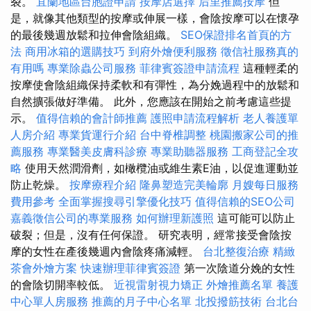
裂。
宜蘭地區台胞證申請
按摩店選擇
后里推薦按摩
但
是，就像其他類型的按摩或伸展一樣，會陰按摩可以在懷孕
的最後幾週放鬆和拉伸會陰組織。
SEO保證排名首頁的方
法
商用冰箱的選購技巧
到府外燴便利服務
徵信社服務真的
有用嗎
專業除蟲公司服務
菲律賓簽證申請流程
這種輕柔的
按摩使會陰組織保持柔軟和有彈性，為分娩過程中的放鬆和
自然擴張做好準備。 此外，您應該在開始之前考慮這些提
示。
值得信賴的會計師推薦
護照申請流程解析
老人養護單
人房介紹
專業貨運行介紹
台中脊椎調整
桃園搬家公司的推
薦服務
專業醫美皮膚科診療
專業助聽器服務
工商登記全攻
略
使用天然潤滑劑，如橄欖油或維生素E油，以促進運動並
防止乾燥。
按摩療程介紹
隆鼻塑造完美輪廓
月嫂每日服務
費用參考
全面掌握搜尋引擎優化技巧
值得信賴的SEO公司
嘉義徵信公司的專業服務
如何辦理新護照
這可能可以防止
破裂；但是，沒有任何保證。 研究表明，經常接受會陰按
摩的女性在產後幾週內會陰疼痛減輕。
台北整復治療
精緻
茶會外燴方案
快速辦理菲律賓簽證
第一次陰道分娩的女性
的會陰切開率較低。
近視雷射視力矯正
外燴推薦名單
養護
中心單人房服務
推薦的月子中心名單
北投撥筋技術
台北台