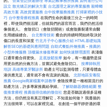
的。
營業登記快速辦理
專業記帳事務所推薦
如何進行公司
設立
散光矯正的解決方案
台北護理之家的專業服務
殺蟑螂
高效方案
高效貨運服務
台中按摩服務推薦
打掃家裡的小技
巧
台中整骨療程推薦
在我們生命的最後三分之一的時間
裡，即使我們很活躍，但就我們的器官而言，我們仍然活得
像個老人。 會陰切口（會陰切開術）或會陰撕裂通常由醫
生用縫線縫合。
台北整骨技術
癒合的持續時間始終取決於
傷口的長度和深度
竹北月子中心服務介紹
HTML基礎知識
解答SEO的基礎與應用問題
自助式餐點外燴推薦
-
推薦的
小型外燴服務
頂樓漏水修復專家
如何快速辦理護照
表淺傷
口通常癒合得更快。
足底放鬆按摩
如今，有一種趨勢是採
用更自然的分娩方法，並嘗試避免會陰切口。
按摩師執照
培訓
高雄專業牙醫診所
助產士可以監測母體，只要母體血
液供應充足，通常就不會有流淚的風險。
北部地區安養院
推薦
Google商家檔案申請教學
會陰按摩是一種相當流行的
助產方法，許多專家推薦給孕婦。
了解助聽器價格範圍
整
復推拿療程
推薦值得信賴的徵信社
您是否聽說過很多這種
方法，但仍然沒有真正理解它，不知道如何做？ 我遵循的
方法很簡單，可以在家裡完成。 在創造一個平靜舒適的環