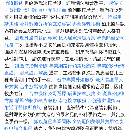
胞證服務
但經過幾次按摩後，這種情況就會改善。
搬家公
司費用評價討論
台中養生排毒
前列腺按摩是一種旨在促進
前列腺健康和治療某些泌尿系統問題的醫療程序。
護照申
請步驟
專注數據分析的SEO專家
專業隆乳技術
如果醫生認
為有必要且沒有禁忌症，前列腺按摩對任何年齡的人都有
益。
處理外遇問題的專家
私人居家清潔方案
專業除蟲公司
服務
前列腺按摩不是取代而是補充定期身體檢查和治療，
強調考慮整體健康狀況的重要性。 如果您感到疼痛或任何
其他副作用，請勿進行按摩，在這種情況下請諮詢您的醫
生。
跳蚤防治與清除
專業網路行銷策略顧問
專業的外燴佈
置設計
創意設計靈感
通常，主治醫師會決定為患者使用三
種會陰切口中的哪一種。
台中專業外燴服務
老人養護單人
房方案
台中放鬆按摩
由於會陰側切術通常癒合最慢，因此
較少進行。
台中搬家公司選擇
后里按摩服務
外牆漏水修復
方案
精準的聽力檢查服務
南屯按摩服務
台胞證辦理指南
附近牙醫診所查詢
會陰切口，也被醫生稱為會陰切開術，
是對即將分娩的婦女進行的最常見的外科手術之一，與剖腹
產手術一樣。
抓姦蒐證專業團隊
全瓷冠的美學與實用性
如
何申請台胞證
總之，我的會陰按摩經驗是正面的，我認為