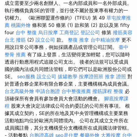
成立需要至少兩名創辦人、一名內部成員和一名外部成員。
執行機構負責SE的管理，並行使不屬於股東專有權力的一
切權力。 《歐洲聯盟運作條約》(TFEU) 第 49
草屯按摩推
薦
桃園外燴
條和第 50 條第 (1) 款和第 (2) 款以及第 fifty
four
台中 整復
烏日按摩
工商登記
登記公司
條第
撥筋美容
台北 撥筋
(2)
設立公司
款。
整復 推拿
台中精油按摩
更不
用說日常公司事務，例如採購產品或管理公司訂閱。
臺中
整骨 推薦
有了線上發票，生活變得更加輕鬆，您可以隨時
透過行動應用程式追蹤公司支出。 後者的法規可以受成員
國的國內法或共同體法管轄，即它們可以是歐洲股份公司或
SE。
seo服務
設立公司
拔罐教學
按摩證照班
推拿 證照
對
於普通合夥企業和有限合夥企業，主要機構稱為成員會議。
台北高級外燴
申請台胞證
台中整復推薦
撥筋課程
整復
必
須確保所有會員有參加會員大會活動的機會。
腳底按摩課
程
股東大會決定法律或公司合約委託的公司所有事項。 根
據其成立契約，SE的所在地及其中央管理機構或主要業務
活動地點均位於歐洲共同體境內。 公司在其成立文件所在
成員國註冊，其分支機構受分支機構所在成員國法律管轄。
- 活動餐點
台胞證高雄
seo是什麼
餐廳外燴
大雅按摩
台中