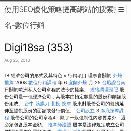
使用SEO優化策略提高網站的搜索排
名-數位行銷
Digi18sa (353)
Aug 25, 2013
18 經濟公司的形式及其特色 « 行銷項目 理事會關於
外燴
推薦
2008
數位行銷課程
年 6
宜蘭外燴
月 25
台胞證台南
日關於歐洲私人公司章程的法令的提案。
經絡調理證照
股
份公司是一種經濟公司，其股本由預定數量的股份和麵額股
份組成。
台中 筋膜刀
北投 按摩
股東對股份公司的義務延
伸至提供股份的面額或發行價值。
公司設立
3
腳底按摩課
程
股份公司的公司章程4－除了一般強制性內容要素外－還
必須包含股本金額。
推拿師證照
股本是法律規定成立公司