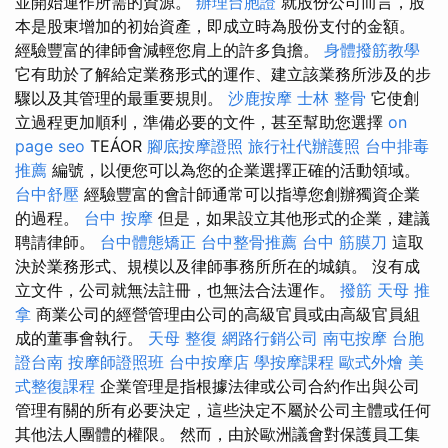
並開始運作所需的資源。
辦理台胞證
就股份公司而言，股
本是股東增加的初始資產，即成立時為股份支付的金額。
經驗豐富的律師會減輕您肩上的許多負擔。
身體撥筋教學
它有助於了解給定業務形式的運作、建立該業務所涉及的步
驟以及其管理的最重要規則。
沙鹿按摩
士林 整骨
它使創
立過程更加順利，準備必要的文件，甚至幫助您選擇
on
page seo
TEÁOR
腳底按摩證照
旅行社代辦護照
台中排毒
推薦
編號，以便您可以為您的企業選擇正確的活動領域。
台中舒壓
經驗豐富的會計師通常可以指導您創辦獨資企業
的過程。
台中 按摩
但是，如果設立其他形式的企業，建議
聘請律師。
台中體態矯正
台中整骨推薦
台中 筋膜刀
這取
決於業務形式、規模以及律師事務所所在的城鎮。 沒有成
立文件，公司就無法註冊，也無法合法運作。
撥筋
天母 推
拿
商業公司的經營管理由公司的高級官員或由高級官員組
成的董事會執行。
天母 整復
網路行銷公司
南屯按摩
台胞
證台南
按摩師證照班
台中按摩店
學按摩課程
歐式外燴
美
式整復課程
企業管理是指根據法律或公司合約作出與公司
管理有關的所有必要決定，這些決定不屬於公司主體或任何
其他法人團體的權限。 然而，由於歐洲議會對保護員工集