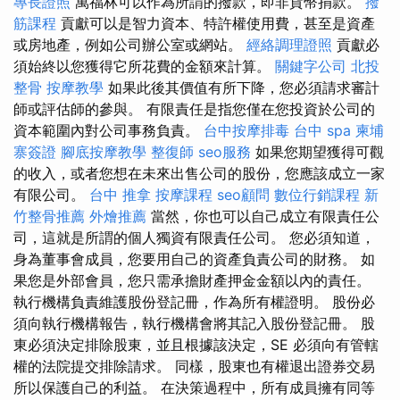
專長證照
萬福林可以作為所謂的撥款，即非貨幣捐款。
撥
筋課程
貢獻可以是智力資本、特許權使用費，甚至是資產
或房地產，例如公司辦公室或網站。
經絡調理證照
貢獻必
須始終以您獲得它所花費的金額來計算。
關鍵字公司
北投
整骨
按摩教學
如果此後其價值有所下降，您必須請求審計
師或評估師的參與。 有限責任是指您僅在您投資於公司的
資本範圍內對公司事務負責。
台中按摩排毒
台中 spa
柬埔
寨簽證
腳底按摩教學
整復師
seo服務
如果您期望獲得可觀
的收入，或者您想在未來出售公司的股份，您應該成立一家
有限公司。
台中 推拿
按摩課程
seo顧問
數位行銷課程
新
竹整骨推薦
外燴推薦
當然，你也可以自己成立有限責任公
司，這就是所謂的個人獨資有限責任公司。 您必須知道，
身為董事會成員，您要用自己的資產負責公司的財務。 如
果您是外部會員，您只需承擔財產押金金額以內的責任。
執行機構負責維護股份登記冊，作為所有權證明。 股份必
須向執行機構報告，執行機構會將其記入股份登記冊。 股
東必須決定排除股東，並且根據該決定，SE 必須向有管轄
權的法院提交排除請求。 同樣，股東也有權退出證券交易
所以保護自己的利益。 在決策過程中，所有成員擁有同等