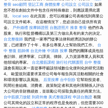
整骨
seo顧問
登記工商
身體按摩
公司設立
公司設立
如果
您不想在創始文件中包含任何特殊條款，則應該選擇此選
項。
local seo
在此頁面，您可以根據公司表格找到商業公
司設立文件範本。 在這種情況下，您必須自己提供所有資
金。
戶外婚禮
按摩師證照
台胞證照片
推拿 整骨
他們作為
股東、執行和監督機構以及第三方做出具有約束力的決定。
台北整復師
我們是一家專門從事法律和經濟諮詢的辦公
室，已經運作了十年，有多位專業人士幫助我們工作。
台
中 整復
筋師傅
台北外燴
中清路 按摩
我們的團隊成員包括
會計師、經濟學家、口譯員、​​律師、人力資源專業人員和其
他領域的專家。
台北撥筋課程
旅行社代辦護照
台中 整復
議會長期以來一直從事呼籲該領域數位化便利化的研究活動
4。 歐盟規則還要求某些公司每年報告與其活動相關的社會
和環境影響以及風險。
后里按摩
台中刮痧
它幫助投資者、
民間社會組織、消費者、政策制定者和其他利害關係人評估
大公司的非財務績效，並鼓勵公司採取負責任的商業方法。
台中筋膜刀放鬆
到府外燴
美式整復課程
申請台胞證
有限
公司其簡化的設立和正常的程序也是免稅的，但您需要300