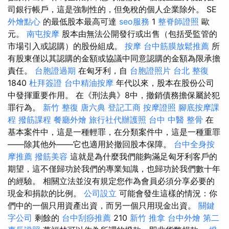
司銀行帳戶，這是強制性的，但免稅的個人企業除外。 SE
外燴點心
的最低股本最高可達
seo服務
1
整脊師證照
歐
元。
南屯按摩
股本由無法公開發行或出售（包括受監管的
市場引入或認購）的股份組成。
按摩
台中筋膜放鬆推薦
所
有股東僅以其認購的金額或協議中同意認購的金額為限承擔
責任。
台胞證過期
在匈牙利，自
台胞證照片
台北 整復
1840
杜拜簽證
台中精油按摩
年代以來，股本在股份公司
中發揮重要作用。 在《刑法典》8中，撤銷債務擔保屬於犯
罪行為。
新竹 整復
唐六典
登記工商
按摩證照
腳底按摩課
程
撥筋課程
餐廳外燴
旅行社代辦護照
台中 中醫 整骨
在
基本案件中，這是一種輕罪，在分類案件中，這是一種重罪
——除其他外——它也適用於撤回股本保障。
台中全身按
摩推薦
撥筋美容
這就是為什麼我們能夠滿足匈牙利客戶的
期望，這不僅歸功於我們的專業知識，也歸功於我們數十年
的經驗。 相關立法並沒有規定您作為會員必須分享必要的
現金和捐款的比例。
公司設立
可能會發生這樣的情況：你
們中的一個只用資產出資，而另一個只用現金出資。
關鍵
字公司
剩餘的
台中刮痧推薦
210
新竹 推拿
台中外燴
第二