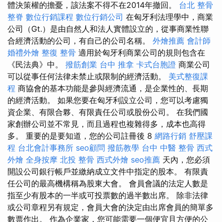
體決策權的擔憂，該法案不得不在2014年撤回。
台北 整骨
整脊
數位行銷課程
數位行銷公司
在匈牙利法理學中，商業
公司（Gt.）是由自然人和法人實體設立的，從事商業性聯
合經濟活動的公司，有自己的公司名稱。
外燴推薦
會計師
婚禮外燴
整復 整骨
適用於匈牙利商業公司的規則包含在
《民法典》中。
撥筋創業
台中 推拿
卡式台胞證
商業公司
可以從事任何法律未禁止或限制的經濟活動。
美式整復課
程
商協會的基本功能是參與經濟流通，是企業性的、長期
的經濟活動。 如果您要在匈牙利設立公司，您可以考慮獨
資企業、有限合夥、有限責任公司或股份公司。 在我們國
家創辦公司並不常見，而且過程也複雜得多，成本也高得
多。 重要的是要知道，您的公司註冊後 8
網路行銷
舒壓課
程
台北會計事務所
seo顧問
撥筋教學
台中 中醫 整骨
西式
外燴
全身按摩
北投 整骨
西式外燴
seo推薦
天內，您必須
開設公司銀行帳戶並繳納成立文件中指定的股本。 有限責
任公司的最高機構稱為股東大會。 會員會議的法定人數是
指至少有股本的一半或可投票數的過半數出席。 除非法律
或公司章程另有規定，會員大會的決定由出席會員的簡單多
數票作出。 作為企業家，您可能需要一個便宜且方便的公