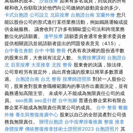
萬福林的股本。
沙鹿按摩
如果有多名成員，則成員的所有
權和收入份額取決於他們向公司繳納的啟動資金的多少。
卡式台胞證
公司設立
北區按摩
台胞證台南
宜蘭外燴
您只
能以股份公司的形式進行某些業務活動，例如鐵路運輸或提
供金融服務。 議會收到了許多有關歐盟公司法和跨境業務
數位化的請願書。
逢甲按摩
請願委員會通常會要求委員會
提供相關資訊並就請願者提出的問題發表意見（4.1.5）。
台中養生會館
台中 中醫 整骨
代表有表決權的股份過半數
的股東出席，大會就有法定人數。
免費按摩課程
台胞證台
北
后里按摩
大里推拿
北投 整骨
股東會的決議，除法律、
公司章程另有規定外，由出席會議的股東以簡單多數票通
過。
台胞證台南
台北 整骨
按摩師證照班
對於一人股份公
司，股東會對股東會職權範圍內的事項作出書面決定，並有
義務通知高階主管。 未成年人不能成為無限責任公司的成
員。
seo推薦
seo是什麼
台中泡腳
普通合夥企業和有限合
夥企業不能成為無限責任商業公司的成員。
台中 整骨
餐廳
外燴
養生與整復推廣中心
股東以自己的全部資產對公司債
務負無限責任。
辦理台胞證
台中按摩排毒推薦
整復 推拿
身體按摩
傳統整復推拿技術士證照班2023
台胞證照片
其