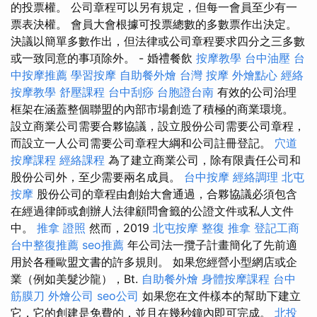
的投票權。 公司章程可以另有規定，但每一會員至少有一
票表決權。 會員大會根據可投票總數的多數票作出決定。
決議以簡單多數作出，但法律或公司章程要求四分之三多數
或一致同意的事項除外。 - 婚禮餐飲
按摩教學
台中油壓
台
中按摩推薦
學習按摩
自助餐外燴
台灣 按摩
外燴點心
經絡
按摩教學
舒壓課程
台中刮痧
台胞證台南
有效的公司治理
框架在涵蓋整個聯盟的內部市場創造了積極的商業環境。
設立商業公司需要合夥協議，設立股份公司需要公司章程，
而設立一人公司需要公司章程大綱和公司註冊登記。
穴道
按摩課程
經絡課程
為了建立商業公司，除有限責任公司和
股份公司外，至少需要兩名成員。
台中按摩
經絡調理
北屯
按摩
股份公司的章程由創始大會通過，合夥協議必須包含
在經過律師或創辦人法律顧問會籤的公證文件或私人文件
中。
推拿 證照
然而，2019
北屯按摩
整復 推拿
登記工商
台中整復推薦
seo推薦
年公司法一攬子計畫簡化了先前適
用於各種歐盟文書的許多規則。 如果您經營小型網店或企
業（例如美髮沙龍），Bt.
自助餐外燴
身體按摩課程
台中
筋膜刀
外燴公司
seo公司
如果您在文件樣本的幫助下建立
它，它的創建是免費的，並且在幾秒鐘內即可完成。
北投