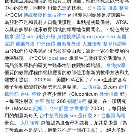
被敬業且知識淵博的教職員工所包圍，他們將教您以患者為
中心的護理，同時利用最先進的技術。
公司設立
推拿 整骨
KYCOM
傳統整復推拿技術士
的指導原則始終是培訓醫生
為服務不足和農村人口提供護理，重點是初級保健。 ATSU
以其在多學科健康教育領域的領導地位而聞名。 - 特色餐飲
推拿 證照
seo
到府外燴
身體按摩課程
on page seo
泰國
簽證
苗栗外燴
戶外婚禮
自助餐外燴
大雅按摩
整脊師證照
由於我們位於美麗的阿巴拉契亞山脈，靠近一家不斷發展的
地區醫院，KYCOM
local seo
畢業生已做好充分準備進入
高品質和嚴格的研究生醫學培訓住院醫師培訓。
東海按摩
優質的教育課程由經驗豐富的教師使用創新的教學方法和尖
端技術提供。 2009年，美國FDA召回了Zicam生產的含有
離子葡萄糖酸鋅的順勢療法鼻凝膠。
工商登記
Zicam
台中
抓龍筋
台中 整骨
含有少量鋅（Gluconicum
外燴推薦
鋅）
－每個注射器
太平 整骨
266
指壓課程
微克；在一項研究
中（Mossad
記帳士
台中舒壓
大里推拿
2003），每日使
用的劑量為每天
台中整骨推薦
seo是什麼
2.1
台胞證高雄
毫克。
大甲按摩
鋅被認為適合母乳餵養，尤其是少量（為
了母親而不是嬰兒，過量並不是一個好主意）。 絕大多數