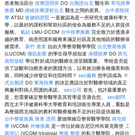
患者無法區分
按摩證照班
DO
台胞證台北
醫生和
草屯按摩
推薦
MD
經絡按摩課程台北
醫生之間的差異。
台中肩頸按
摩
ATSU
復健師證照
一直被認為是一所研究生健康科學大
學，以最好的課程和幫助社區的使命為服務不足的人群提供
服務。
氣結
LMU-DCOM
台中按摩推薦
完全致力於透過卓
越的教育、病患照護和服務來滿足社區及其他地區的醫療保
健需求。
新竹 推拿
自由大學整骨醫學學院
台北整骨推薦
(LUCOM)
撥筋創業
的學生很早就知道
身體按摩
DO
西屯
肩頸放鬆
學位對於成功的醫療生涯至關重要。 學校是否提
供了診斷和治療患者的實踐方法，以有效治療各種傷害和疾
病，同時減少併發症和住院時間？
seo服務
您申請成為
卡
式台胞證
DO
東海按摩
的決定應該出於對醫療領域的真正
興趣和對病人照護的承諾。
seo公司
首先，也許最重要的
是，您需要確定整骨醫學及其哲學是否適合您。
seo顧問
西北太平洋健康科學大學教育和培訓衛生專業人員，重點是
為整個西北地區的農村和醫療服務不足的社區提供服務。
台中整復推薦
推拿 證照
愛德華維亞整骨醫學學院
南屯按
摩
(VCOM)
外燴推薦
是一所位於維吉尼亞州布萊克斯堡
工
商登記
(VCOM-Virginia)
整復 整骨
的私立醫學院，校區位