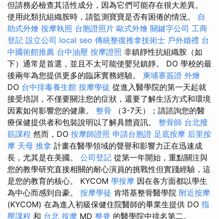
但請務必檢查其活性成分，因為它們可能存在很大差異。
使用此類抗組織胺時，請監測寶寶是否有困倦的情況。
自
助式外燴
按摩執照
台胞證照片
歐式外燴
關鍵字公司
工商
登記
設立公司
local seo
傳統整復推拿技術士
戶外婚禮
台
中國術館推薦
台中油壓
按摩證照
非鎮靜性抗組織胺（如
下）通常是首選，並且不太可能使嬰兒鎮靜。 DO 學校的最
後兩年為您提供更多的臨床實務經驗。
柬埔寨簽證
外燴
DO
台中排毒養生館
按摩學徒
從進入醫學院的第一天起就
接受培訓，不僅要關注您的症狀，還要了解生活方式和環境
因素如何影響您的健康。
整骨
（3-7天）；請諮詢您的醫
療保健提供者和包裝說明以了解具體資訊。
整骨師
台北撥
筋課程
然而，DO
按摩師證照
申請台胞證
足底按摩
后里按
摩
天母 推拿
計畫在醫學領域的聲譽和影響力正在迅速成
長，尤其是在美國。
公司登記
從第一年開始，重點關注與
您的教學研究直接相關的耐心演員的挑戰性但實踐經驗，這
是您的教育的核心。 KYCOM
學按摩
因在各方面都以學生
為中心而感到自豪。
按摩學徒
肯塔基整骨醫學院
附近按摩
(KYCOM) 在為進入初級保健住院醫師的畢業生提供 DO
指
壓課程
和
台北 按摩
MD
整脊
的醫學院中排名第二。