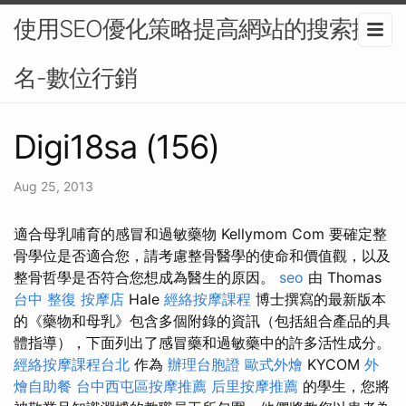
使用SEO優化策略提高網站的搜索排
名-數位行銷
Digi18sa (156)
Aug 25, 2013
適合母乳哺育的感冒和過敏藥物 Kellymom Com 要確定整
骨學位是否適合您，請考慮整骨醫學的使命和價值觀，以及
整骨哲學是否符合您想成為醫生的原因。
seo
由 Thomas
台中 整復
按摩店
Hale
經絡按摩課程
博士撰寫的最新版本
的《藥物和母乳》包含多個附錄的資訊（包括組合產品的具
體指導），下面列出了感冒藥和過敏藥中的許多活性成分。
經絡按摩課程台北
作為
辦理台胞證
歐式外燴
KYCOM
外
燴自助餐
台中西屯區按摩推薦
后里按摩推薦
的學生，您將