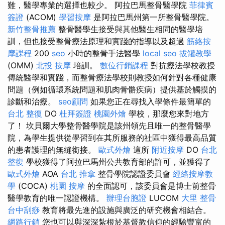
難，醫學專業的選擇也較少。 阿拉巴馬整骨醫學院
菲律賓
簽證
(ACOM)
學習按摩
是阿拉巴馬州第一所整骨醫學院。
新竹整骨推薦
整骨醫學生接受與其他醫生相同的醫學培
訓，但也接受整骨療法原理和實踐的指導以及超過
筋絡按
摩課程
200
seo
小時的整骨手法醫學
local seo
拔罐教學
(OMM)
北投 按摩
培訓。
數位行銷課程
對抗療法學校教授
傳統醫學和實踐，而整骨療法學校則教授如何針對各種健康
問題（例如循環系統問題和肌肉骨骼疾病）提供基於觸摸的
診斷和治療。
seo顧問
如果您正在尋找入學條件最簡單的
台北 整復
DO
杜拜簽證
桃園外燴
學校，那麼您來對地方
了！ 坎貝爾大學整骨醫學院是該州領先且唯一的整骨醫學
院，為學生提供從學習到在其所服務的社區中獲得最高品質
的患者護理的無縫銜接。
歐式外燴
這所
附近按摩
DO
台北
整復
學校獲得了阿拉巴馬州公共教育部的許可，並獲得了
歐式外燴
AOA
台北 推拿
整骨學院認證委員會
經絡按摩教
學
(COCA)
桃園 按摩
的全面認可，該委員會是博士前整骨
醫學教育的唯一認證機構。
辦理台胞證
LUCOM
大里 整骨
台中刮痧
教育將最先進的設施與廣泛的研究機會相結合。
網路行銷
您也可以與深深紮根於基督教信仰的經驗豐富的