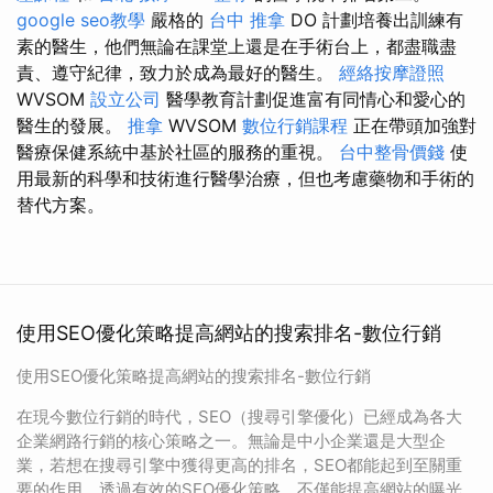
google seo教學
嚴格的
台中 推拿
DO 計劃培養出訓練有
素的醫生，他們無論在課堂上還是在手術台上，都盡職盡
責、遵守紀律，致力於成為最好的醫生。
經絡按摩證照
WVSOM
設立公司
醫學教育計劃促進富有同情心和愛心的
醫生的發展。
推拿
WVSOM
數位行銷課程
正在帶頭加強對
醫療保健系統中基於社區的服務的重視。
台中整骨價錢
使
用最新的科學和技術進行醫學治療，但也考慮藥物和手術的
替代方案。
使用SEO優化策略提高網站的搜索排名-數位行銷
使用SEO優化策略提高網站的搜索排名-數位行銷
在現今數位行銷的時代，SEO（搜尋引擎優化）已經成為各大
企業網路行銷的核心策略之一。無論是中小企業還是大型企
業，若想在搜尋引擎中獲得更高的排名，SEO都能起到至關重
要的作用。透過有效的SEO優化策略，不僅能提高網站的曝光