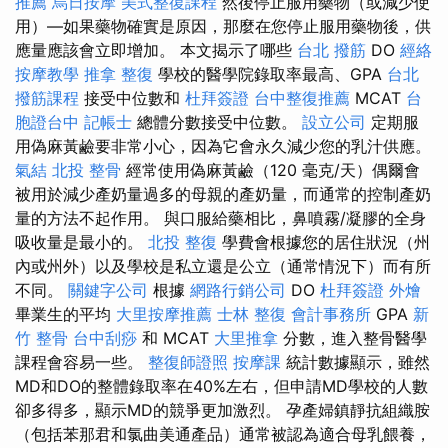
推薦
烏日按摩
美式整復課程
然後停止服用藥物（或減少使
用）—如果藥物確實是原因，那麼在您停止服用藥物後，供
應量應該會立即增加。 本文揭示了哪些
台北 撥筋
DO
經絡
按摩教學
推拿 整復
學校的醫學院錄取率最高、GPA
台北
撥筋課程
接受中位數和
杜拜簽證
台中整復推薦
MCAT
台
胞證台中
記帳士
總體分數接受中位數。
設立公司
定期服
用偽麻黃鹼要非常小心，因為它會永久減少您的乳汁供應。
氣結
北投 整骨
經常使用偽麻黃鹼（120 毫克/天）偶爾會
被用於減少產奶量過多的母親的產奶量，而通常的控制產奶
量的方法不起作用。 與口服給藥相比，鼻噴霧/凝膠的全身
吸收量是最小的。
北投 整復
學費會根據您的居住狀況（州
內或州外）以及學校是私立還是公立（通常情況下）而有所
不同。
關鍵字公司
根據
網路行銷公司
DO
杜拜簽證
外燴
畢業生的平均
大里按摩推薦
士林 整復
會計事務所
GPA
新
竹 整骨
台中刮痧
和 MCAT
大里推拿
分數，進入整骨醫學
課程會容易一些。
整復師證照
按摩課
統計數據顯示，雖然
MD和DO的整體錄取率在40%左右，但申請MD學校的人數
卻多得多，顯示MD的競爭更加激烈。 孕產婦鎮靜抗組織胺
（包括苯那君和氯曲美通產品）通常被認為適合母乳餵養，