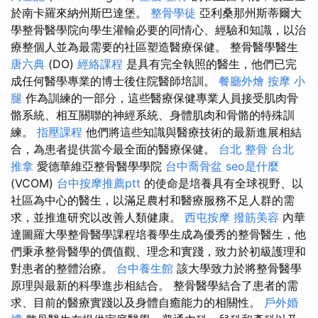
於南卡羅來納州斯巴達堡。
整骨學徒
亞利桑那州斯蒂爾大
學整骨醫學院向學生灌輸必要的同情心、經驗和知識，以治
療整個人並為最需要的社區塑造醫療保健。 整骨醫學醫生
唐六典
(DO)
經絡課程
是具有完全執照的醫生，他們已完
成任何醫學專業的博士後住院醫師培訓。
餐廳外燴
按摩 小
腿
作為訓練的一部分，這些醫療保健專業人員接受肌肉骨
骼系統、相互關聯的神經系統、身體肌肉和骨骼的特殊訓
練。
指壓課程
他們將這些知識與醫療技術的最新進展相結
合，為患者提供當今最全面的醫療保健。
台北 整骨
台北
推拿
愛德華維亞整骨醫學學院
台中喬骨盆
seo是什麼
(VCOM)
台中按摩推薦ptt
的使命是培養具有全球視野、以
社區為中心的醫生，以滿足農村和醫療服務不足人群的需
求，並推進研究以改善人類健康。
西屯按摩
撥筋美容
內華
達圖羅大學整骨醫學課程培養學生成為優秀的整骨醫生，他
們秉承整骨醫學的價值觀、理念和實踐，致力於初級護理和
對患者的整體治療。
台中養生館
該大學致力於將整骨醫學
原理與最新的科學進步相結合。 整骨醫學結合了患者的需
求、目前的醫療實踐以及身體自癒能力的相關性。
戶外婚