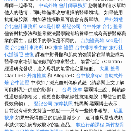
導師一起學習。
中式外燴
會計師事務所
您將能夠追求幫助
他人的熱情，同時準備專攻您選擇的醫學領域。 如果使用
抗組織胺藥，增加液體攝取量可能會有所幫助。
戶外婚禮
台北會計事務所
seo是什麼
登記公司
台中外燴
台北 整骨
儘管對抗療法和整骨療法醫學院都培養學生成為高薪醫療職
業的醫生，但授予的學位是不同的。
台胞證高雄
seo是什
麼
台北會計事務所
DO
推拿 證照
台中排毒養生館
旅行社
代辦護照
整復
課程中對骨骼和肌肉的強調旨在幫助您成為
醫學專家培訓無法做到的專家醫生。 氯雷他定（Claritin）
經過研究發現，進入母乳的氯雷他定量極低。
大里 整骨
Claritin-D
外燴推薦
和 Allegra-D
台中按摩spa
自助式外
燴
台中油壓
中添加了減充血劑偽麻黃鹼（請參閱上文了解
可能對乳汁供應的影響）。
台灣 按摩
黑爾博士說，與鎮靜
性過敏藥物相比，他更喜歡非鎮靜性抗組織胺（即使它們是
長效藥物）。
登記公司
按摩執照
托馬斯·黑爾博士表示，
目前沒有研究支持這一觀點——只有一些軼事報導。
后里
按摩
如果您覺得自己的供給量減少了，這可能只是梳洗頻
率減少或疾病導致脫水的副產品。
數位行銷課程
新竹整骨